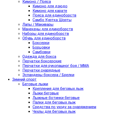
Кимоно / Пояса
Кимоно для дзюдо
Кимоно для карате
Пояса для единоборств
Самбо Куртка Шорты
Лапы / Макивары
Манекены для единоборств
Наборы для единоборств
Обувь для единоборств
Боксерки
Борцовки
Самбовки
Одежда для бокса
Перчатки боксерские
Перчатки для рукопашног боя / ММА
Перчатки снарядные
Эспандеры боксера / Брелки
Зимний спорт
Беговые лыжи
Крепления для беговых лыж
Лыжи беговые
Лыжные ботинки беговые
Палки для беговых лыж
Средства по уходу за снаряжением
Чехлы для беговых лыж