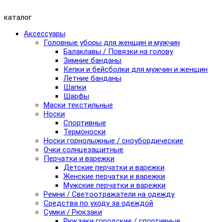
каталог
Аксессуары
Головные уборы для женщин и мужчин
Балаклавы / Повязки на голову
Зимние банданы
Кепки и бейсболки для мужчин и женщин
Летние банданы
Шапки
Шарфы
Маски текстильные
Носки
Спортивные
Термоноски
Носки горнолыжные / сноубордические
Очки солнцезащитные
Перчатки и варежки
Детские перчатки и варежки
Женские перчатки и варежки
Мужские перчатки и варежки
Ремни / Светоотражатели на одежду
Средства по уходу за одеждой
Сумки / Рюкзаки
Рюкзаки городские / спортивные