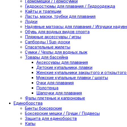
Гермомешки / Гермосумки
Гидрокостюмы для плавания / Гидроодежда
Кайты и трапеции
Ласты, маски, трубки для плавания
Лодки
Надувные матрасы для плавания / Игрушки надув
Обувь для водных видов спорта
Пляжные аксессуары / игры
Сапборды I Sup-доски
Спасательные жилеты
Сумки / Чехлы для водных лыж
Товары для бассейна
Аксессуары для плавания
Детские купальники, плавки
Женские купальники закрытого и открытого
Мужские купальные плавки / шорты
Очки для плавания
Полотенца
Шапочки для плавания
Фалы плетеные и капроновые
Единоборства
Бинты боксерские
Боксерские мешки / Груши / Подвесы
Защита для единоборств
Капы