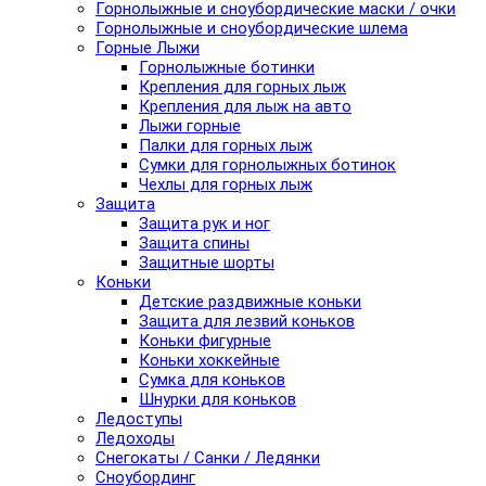
Горнолыжные и сноубордические маски / очки
Горнолыжные и сноубордические шлема
Горные Лыжи
Горнолыжные ботинки
Крепления для горных лыж
Крепления для лыж на авто
Лыжи горные
Палки для горных лыж
Сумки для горнолыжных ботинок
Чехлы для горных лыж
Защита
Защита рук и ног
Защита спины
Защитные шорты
Коньки
Детские раздвижные коньки
Защита для лезвий коньков
Коньки фигурные
Коньки хоккейные
Сумка для коньков
Шнурки для коньков
Ледоступы
Ледоходы
Снегокаты / Санки / Ледянки
Сноубординг