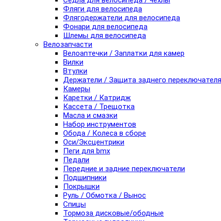
Седла для велосипеда / чехлы
Фляги для велосипеда
Флягодержатели для велосипеда
Фонари для велосипеда
Шлемы для велосипеда
Велозапчасти
Велоаптечки / Заплатки для камер
Вилки
Втулки
Держатели / Защита заднего переключател
Камеры
Каретки / Катридж
Кассета / Трещотка
Масла и смазки
Набор инструментов
Обода / Колеса в сборе
Оси/Эксцентрики
Пеги для bmx
Педали
Передние и задние переключатели
Подшипники
Покрышки
Руль / Обмотка / Вынос
Спицы
Тормоза дисковые/ободные