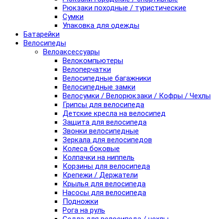
Рюкзаки походные / туристические
Сумки
Упаковка для одежды
Батарейки
Велосипеды
Велоаксессуары
Велокомпьютеры
Велоперчатки
Велосипедные багажники
Велосипедные замки
Велосумки / Велорюкзаки / Кофры / Чехлы
Грипсы для велосипеда
Детские кресла на велосипед
Защита для велосипеда
Звонки велосипедные
Зеркала для велосипедов
Колеса боковые
Колпачки на ниппель
Корзины для велосипеда
Крепежи / Держатели
Крылья для велосипеда
Насосы для велосипеда
Подножки
Рога на руль