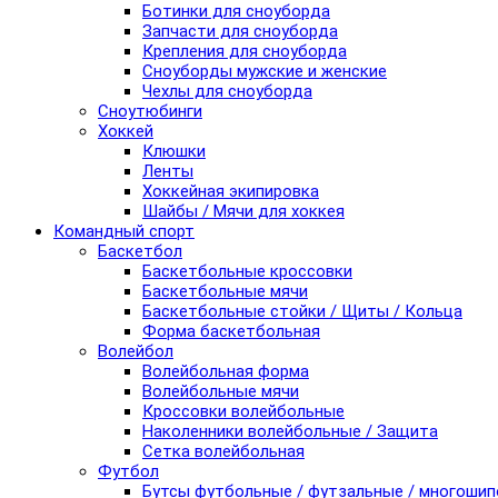
Ботинки для сноуборда
Запчасти для сноуборда
Крепления для сноуборда
Сноуборды мужские и женские
Чехлы для сноуборда
Сноутюбинги
Хоккей
Клюшки
Ленты
Хоккейная экипировка
Шайбы / Мячи для хоккея
Командный спорт
Баскетбол
Баскетбольные кроссовки
Баскетбольные мячи
Баскетбольные стойки / Щиты / Кольца
Форма баскетбольная
Волейбол
Волейбольная форма
Волейбольные мячи
Кроссовки волейбольные
Наколенники волейбольные / Защита
Сетка волейбольная
Футбол
Бутсы футбольные / футзальные / многоши