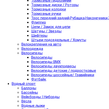
Тормозные гидролинии
Тормозные диски / Роторы
Тормозные колодки
Тормозные ручки
Трос передний,задний,Рубашка,Наконечники,
Флиппер
Цепи / Замок для цепи
Шатуны / Звезды
Шифтеры
Штыри подседельные / Хомуты
Велокрепления на авто
Велоодежда
Велосипеды
Велосипеды
Велосипеды BMX
Велосипеды двухподвесы
Велосипеды детские / подростковые
Велосипеды шоссейные/ Гравийники
Фэтбайк
Водный спорт
Баллоны
Бассейны
Вейкборды I Ниборды
Вёсла
Водные лыжи