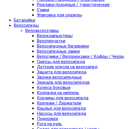
Рюкзаки походные / туристические
Сумки
Упаковка для одежды
Батарейки
Велосипеды
Велоаксессуары
Велокомпьютеры
Велоперчатки
Велосипедные багажники
Велосипедные замки
Велосумки / Велорюкзаки / Кофры / Чехлы
Грипсы для велосипеда
Детские кресла на велосипед
Защита для велосипеда
Звонки велосипедные
Зеркала для велосипедов
Колеса боковые
Колпачки на ниппель
Корзины для велосипеда
Крепежи / Держатели
Крылья для велосипеда
Насосы для велосипеда
Подножки
Рога на руль