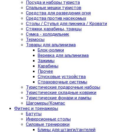
Посуда и наборы туриста
Спальные мешки туристов
Средства для разведения огня
Средства против насекомых
Столы / Стулья для пикника / Кровати
Стяжки, карабины, транцы
Сумка - холодильник
Термосы
Товары для альпинизма
Блок-ролики
Веревка для альпинизма
Зажимы
Карабины
Прочее
Спусковые устройства
Страховочные системы
Туристические подарочные наборы
Туристические складные коврики
Туристические фонари и лампы
Шагомеры/Компас
Фитнес и тренажеры
Батуты
Инверсионные столы
Силовые тренировки
Блины для штанги/гантелей