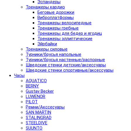
Эспандеры
Тренажеры кардио
Беговые дорожки
Виброплатформы
Тренажеры велосипедные
Тренажеры гребные
Тренажеры для бедер и ягодиц
Тренажеры эллиптические
Эйрбайки
Тренажеры силовые
Турники/брусья напольные
Турники/брусья настенные/распорные
Шведские стенки детские/аксессуары
Шведские стенки спортивные/аксессуары
Часы
AQUATICO
BERNY
Gustav Becker
LUWENOR
PILOT
Pемни/Акссесуары
SAN MARTIN
STALINGRAD
STEELDIVE
SUUNTO