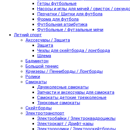
Гетры футбольные
Насосы и иглы для мячей / свисток / секунд
Перчатки / Щитки для футбола
Форма для футбола
Футбольная атрибутика
Футбольные / футзальные мячи
Летний спорт
Акссесуары / Защита
Защита
Чехлы для скейтборда / лонгборда
Шлема
Бадминтон
Большой теннис
Круизеры / Пенниборды / Лонгборды
Ролики
Самокаты
Двухколесные самокаты
Запчасти и аксессуары для самоката
Самокаты детские трехколесные
Трюковые самокаты
Скейтборды
Электротранспорт
Электробайки / Электроквадроциклы
Электрокарт / Дрифт-кары
Электроролики / Электроскейтборды