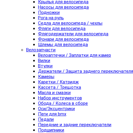
Крылья для велосипеда
Насосы для велосипеда
Подножки
Рога на руль
Седла для велосипеда / чехлы
Фляги для велосипеда
Флягодержатели для велосипеда
Фонари для велосипеда
Шлемы для велосипеда
Велозапчасти
Велоаптечки / Заплатки для камер
Вилки
Втулки
Держатели / Защита заднего переключател
Камеры
Каретки / Катридж
Кассета / Трещотка
Масла и смазки
Набор инструментов
Обода / Колеса в сборе
Оси/Эксцентрики
Пеги для bmx
Педали
Передние и задние переключатели
Подшипники