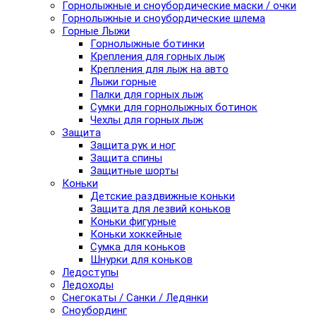
Горнолыжные и сноубордические маски / очки
Горнолыжные и сноубордические шлема
Горные Лыжи
Горнолыжные ботинки
Крепления для горных лыж
Крепления для лыж на авто
Лыжи горные
Палки для горных лыж
Сумки для горнолыжных ботинок
Чехлы для горных лыж
Защита
Защита рук и ног
Защита спины
Защитные шорты
Коньки
Детские раздвижные коньки
Защита для лезвий коньков
Коньки фигурные
Коньки хоккейные
Сумка для коньков
Шнурки для коньков
Ледоступы
Ледоходы
Снегокаты / Санки / Ледянки
Сноубординг