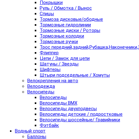
Покрышки
Руль / Обмотка / Вынос
Спицы
Тормоза дисковые/ободные
Тормозные гидролинии
Тормозные диски / Роторы
Тормозные колодки
Тормозные ручки
Трос передний,задний,Рубашка,Наконечники,
Флиппер
Цепи / Замок для цепи
Шатуны / Звезды
Шифтеры
Штыри подседельные / Хомуты
Велокрепления на авто
Велоодежда
Велосипеды
Велосипеды
Велосипеды BMX
Велосипеды двухподвесы
Велосипеды детские / подростковые
Велосипеды шоссейные/ Гравийники
Фэтбайк
Водный спорт
Баллоны