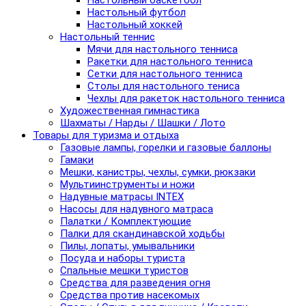
Настольный баскетбол
Настольный футбол
Настольный хоккей
Настольный теннис
Мячи для настольного тенниса
Ракетки для настольного тенниса
Сетки для настольного тенниса
Столы для настольного тениса
Чехлы для ракеток настольного тенниса
Художественная гимнастика
Шахматы / Нарды / Шашки / Лото
Товары для туризма и отдыха
Газовые лампы, горелки и газовые баллоны
Гамаки
Мешки, канистры, чехлы, сумки, рюкзаки
Мультиинструменты и ножи
Надувные матрасы INTEX
Насосы для надувного матраса
Палатки / Комплектующие
Палки для скандинавской ходьбы
Пилы, лопаты, умывальники
Посуда и наборы туриста
Спальные мешки туристов
Средства для разведения огня
Средства против насекомых