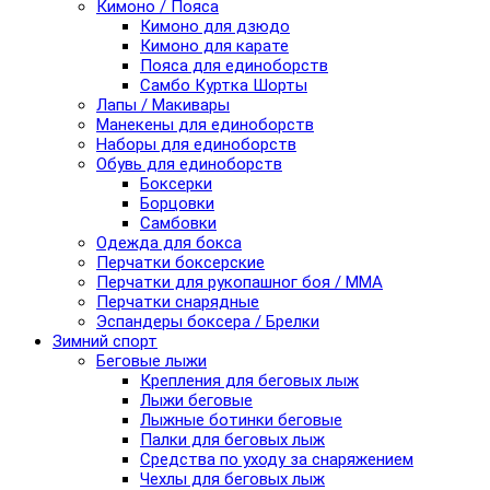
Кимоно / Пояса
Кимоно для дзюдо
Кимоно для карате
Пояса для единоборств
Самбо Куртка Шорты
Лапы / Макивары
Манекены для единоборств
Наборы для единоборств
Обувь для единоборств
Боксерки
Борцовки
Самбовки
Одежда для бокса
Перчатки боксерские
Перчатки для рукопашног боя / ММА
Перчатки снарядные
Эспандеры боксера / Брелки
Зимний спорт
Беговые лыжи
Крепления для беговых лыж
Лыжи беговые
Лыжные ботинки беговые
Палки для беговых лыж
Средства по уходу за снаряжением
Чехлы для беговых лыж