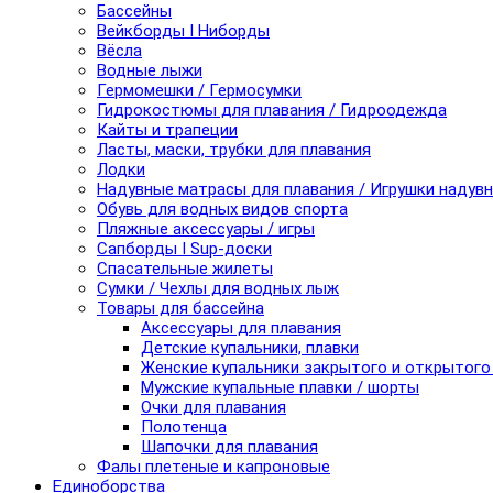
Бассейны
Вейкборды I Ниборды
Вёсла
Водные лыжи
Гермомешки / Гермосумки
Гидрокостюмы для плавания / Гидроодежда
Кайты и трапеции
Ласты, маски, трубки для плавания
Лодки
Надувные матрасы для плавания / Игрушки надув
Обувь для водных видов спорта
Пляжные аксессуары / игры
Сапборды I Sup-доски
Спасательные жилеты
Сумки / Чехлы для водных лыж
Товары для бассейна
Аксессуары для плавания
Детские купальники, плавки
Женские купальники закрытого и открытого
Мужские купальные плавки / шорты
Очки для плавания
Полотенца
Шапочки для плавания
Фалы плетеные и капроновые
Единоборства