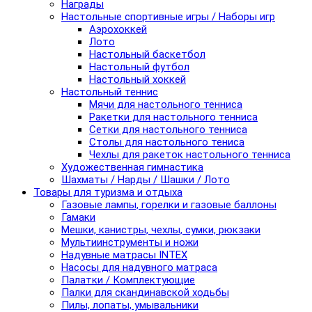
Награды
Настольные спортивные игры / Наборы игр
Аэрохоккей
Лото
Настольный баскетбол
Настольный футбол
Настольный хоккей
Настольный теннис
Мячи для настольного тенниса
Ракетки для настольного тенниса
Сетки для настольного тенниса
Столы для настольного тениса
Чехлы для ракеток настольного тенниса
Художественная гимнастика
Шахматы / Нарды / Шашки / Лото
Товары для туризма и отдыха
Газовые лампы, горелки и газовые баллоны
Гамаки
Мешки, канистры, чехлы, сумки, рюкзаки
Мультиинструменты и ножи
Надувные матрасы INTEX
Насосы для надувного матраса
Палатки / Комплектующие
Палки для скандинавской ходьбы
Пилы, лопаты, умывальники