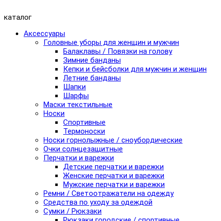
каталог
Аксессуары
Головные уборы для женщин и мужчин
Балаклавы / Повязки на голову
Зимние банданы
Кепки и бейсболки для мужчин и женщин
Летние банданы
Шапки
Шарфы
Маски текстильные
Носки
Спортивные
Термоноски
Носки горнолыжные / сноубордические
Очки солнцезащитные
Перчатки и варежки
Детские перчатки и варежки
Женские перчатки и варежки
Мужские перчатки и варежки
Ремни / Светоотражатели на одежду
Средства по уходу за одеждой
Сумки / Рюкзаки
Рюкзаки городские / спортивные