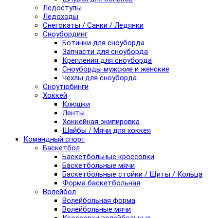
Ледоступы
Ледоходы
Снегокаты / Санки / Ледянки
Сноубординг
Ботинки для сноуборда
Запчасти для сноуборда
Крепления для сноуборда
Сноуборды мужские и женские
Чехлы для сноуборда
Сноутюбинги
Хоккей
Клюшки
Ленты
Хоккейная экипировка
Шайбы / Мячи для хоккея
Командный спорт
Баскетбол
Баскетбольные кроссовки
Баскетбольные мячи
Баскетбольные стойки / Щиты / Кольца
Форма баскетбольная
Волейбол
Волейбольная форма
Волейбольные мячи