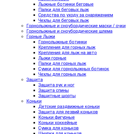
Лыжные ботинки беговые
Палки для беговых лыж
Средства по уходу за снаряжением
Чехлы для беговых лыж
Горнолыжные и сноубордические маски / очки
Горнолыжные и сноубордические шлема
Горные Лыжи
Горнолыжные ботинки
Крепления для горных лыж
Крепления для лыж на авто
Лыжи горные
Палки для горных лыж
Сумки для горнолыжных ботинок
Чехлы для горных лыж
Защита
Защита рук и ног
Защита спины
Защитные шорты
Коньки
Детские раздвижные коньки
Защита для лезвий коньков
Коньки фигурные
Коньки хоккейные
Сумка для коньков
Шнурки для коньков