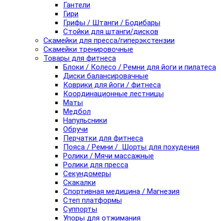
Гантели
Гири
Грифы / Штанги / Бодибары
Стойки для штанги/дисков
Скамейки для пресса/гиперэкстензии
Скамейки тренировочные
Товары для фитнеса
Блоки / Колесо / Ремни для йоги и пилатеса
Диски балансировачные
Коврики для йоги / фитнеса
Координационные лестницы
Маты
Медбол
Напульсники
Обручи
Перчатки для фитнеса
Пояса / Ремни / Шорты для похудения
Ролики / Мячи массажные
Ролики для пресса
Секундомеры
Скакалки
Спортивная медицина / Магнезия
Степ платформы
Суппорты
Упоры для отжимания