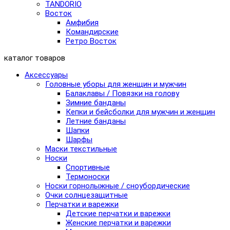
TANDORIO
Восток
Амфибия
Командирские
Ретро Восток
каталог товаров
Аксессуары
Головные уборы для женщин и мужчин
Балаклавы / Повязки на голову
Зимние банданы
Кепки и бейсболки для мужчин и женщин
Летние банданы
Шапки
Шарфы
Маски текстильные
Носки
Спортивные
Термоноски
Носки горнолыжные / сноубордические
Очки солнцезащитные
Перчатки и варежки
Детские перчатки и варежки
Женские перчатки и варежки