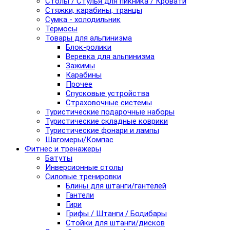
Столы / Стулья для пикника / Кровати
Стяжки, карабины, транцы
Сумка - холодильник
Термосы
Товары для альпинизма
Блок-ролики
Веревка для альпинизма
Зажимы
Карабины
Прочее
Спусковые устройства
Страховочные системы
Туристические подарочные наборы
Туристические складные коврики
Туристические фонари и лампы
Шагомеры/Компас
Фитнес и тренажеры
Батуты
Инверсионные столы
Силовые тренировки
Блины для штанги/гантелей
Гантели
Гири
Грифы / Штанги / Бодибары
Стойки для штанги/дисков