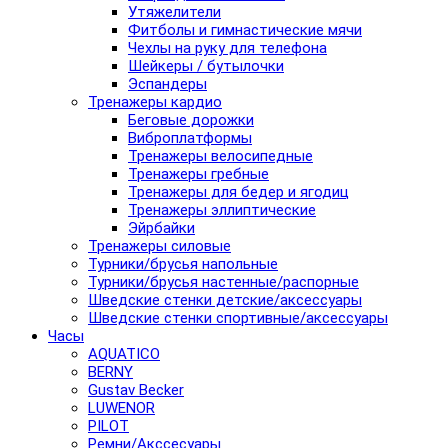
Утяжелители
Фитболы и гимнастические мячи
Чехлы на руку для телефона
Шейкеры / бутылочки
Эспандеры
Тренажеры кардио
Беговые дорожки
Виброплатформы
Тренажеры велосипедные
Тренажеры гребные
Тренажеры для бедер и ягодиц
Тренажеры эллиптические
Эйрбайки
Тренажеры силовые
Турники/брусья напольные
Турники/брусья настенные/распорные
Шведские стенки детские/аксессуары
Шведские стенки спортивные/аксессуары
Часы
AQUATICO
BERNY
Gustav Becker
LUWENOR
PILOT
Pемни/Акссесуары