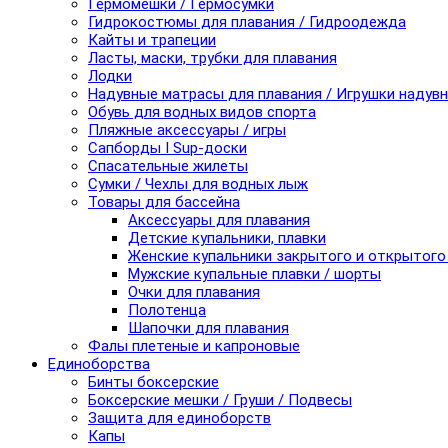
Гермомешки / Гермосумки
Гидрокостюмы для плавания / Гидроодежда
Кайты и трапеции
Ласты, маски, трубки для плавания
Лодки
Надувные матрасы для плавания / Игрушки надув
Обувь для водных видов спорта
Пляжные аксессуары / игры
Сапборды I Sup-доски
Спасательные жилеты
Сумки / Чехлы для водных лыж
Товары для бассейна
Аксессуары для плавания
Детские купальники, плавки
Женские купальники закрытого и открытого
Мужские купальные плавки / шорты
Очки для плавания
Полотенца
Шапочки для плавания
Фалы плетеные и капроновые
Единоборства
Бинты боксерские
Боксерские мешки / Груши / Подвесы
Защита для единоборств
Капы