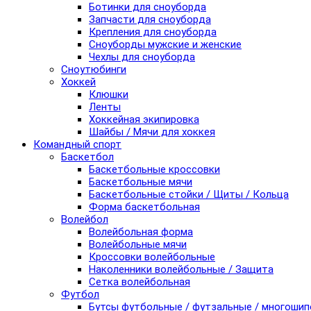
Ботинки для сноуборда
Запчасти для сноуборда
Крепления для сноуборда
Сноуборды мужские и женские
Чехлы для сноуборда
Сноутюбинги
Хоккей
Клюшки
Ленты
Хоккейная экипировка
Шайбы / Мячи для хоккея
Командный спорт
Баскетбол
Баскетбольные кроссовки
Баскетбольные мячи
Баскетбольные стойки / Щиты / Кольца
Форма баскетбольная
Волейбол
Волейбольная форма
Волейбольные мячи
Кроссовки волейбольные
Наколенники волейбольные / Защита
Сетка волейбольная
Футбол
Бутсы футбольные / футзальные / многоши