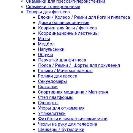
Скамейки для пресса/гиперэкстензии
Скамейки тренировочные
Товары для фитнеса
Блоки / Колесо / Ремни для йоги и пилатеса
Диски балансировачные
Коврики для йоги / фитнеса
Координационные лестницы
Маты
Медбол
Напульсники
Обручи
Перчатки для фитнеса
Пояса / Ремни / Шорты для похудения
Ролики / Мячи массажные
Ролики для пресса
Секундомеры
Скакалки
Спортивная медицина / Магнезия
Степ платформы
Суппорты
Упоры для отжимания
Утяжелители
Фитболы и гимнастические мячи
Чехлы на руку для телефона
Шейкеры / бутылочки