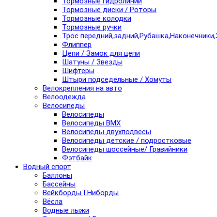
Тормозные гидролинии
Тормозные диски / Роторы
Тормозные колодки
Тормозные ручки
Трос передний,задний,Рубашка,Наконечники,
Флиппер
Цепи / Замок для цепи
Шатуны / Звезды
Шифтеры
Штыри подседельные / Хомуты
Велокрепления на авто
Велоодежда
Велосипеды
Велосипеды
Велосипеды BMX
Велосипеды двухподвесы
Велосипеды детские / подростковые
Велосипеды шоссейные/ Гравийники
Фэтбайк
Водный спорт
Баллоны
Бассейны
Вейкборды I Ниборды
Вёсла
Водные лыжи