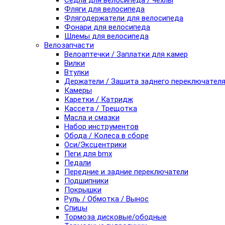
Седла для велосипеда / чехлы
Фляги для велосипеда
Флягодержатели для велосипеда
Фонари для велосипеда
Шлемы для велосипеда
Велозапчасти
Велоаптечки / Заплатки для камер
Вилки
Втулки
Держатели / Защита заднего переключател
Камеры
Каретки / Катридж
Кассета / Трещотка
Масла и смазки
Набор инструментов
Обода / Колеса в сборе
Оси/Эксцентрики
Пеги для bmx
Педали
Передние и задние переключатели
Подшипники
Покрышки
Руль / Обмотка / Вынос
Спицы
Тормоза дисковые/ободные