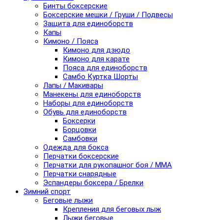
Бинты боксерские
Боксерские мешки / Груши / Подвесы
Защита для единоборств
Капы
Кимоно / Пояса
Кимоно для дзюдо
Кимоно для карате
Пояса для единоборств
Самбо Куртка Шорты
Лапы / Макивары
Манекены для единоборств
Наборы для единоборств
Обувь для единоборств
Боксерки
Борцовки
Самбовки
Одежда для бокса
Перчатки боксерские
Перчатки для рукопашног боя / ММА
Перчатки снарядные
Эспандеры боксера / Брелки
Зимний спорт
Беговые лыжи
Крепления для беговых лыж
Лыжи беговые