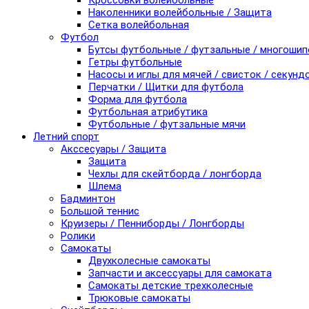
Кроссовки волейбольные
Наколенники волейбольные / Защита
Сетка волейбольная
Футбол
Бутсы футбольные / футзальные / многоши
Гетры футбольные
Насосы и иглы для мячей / свисток / секунд
Перчатки / Щитки для футбола
Форма для футбола
Футбольная атрибутика
Футбольные / футзальные мячи
Летний спорт
Акссесуары / Защита
Защита
Чехлы для скейтборда / лонгборда
Шлема
Бадминтон
Большой теннис
Круизеры / Пенниборды / Лонгборды
Ролики
Самокаты
Двухколесные самокаты
Запчасти и аксессуары для самоката
Самокаты детские трехколесные
Трюковые самокаты