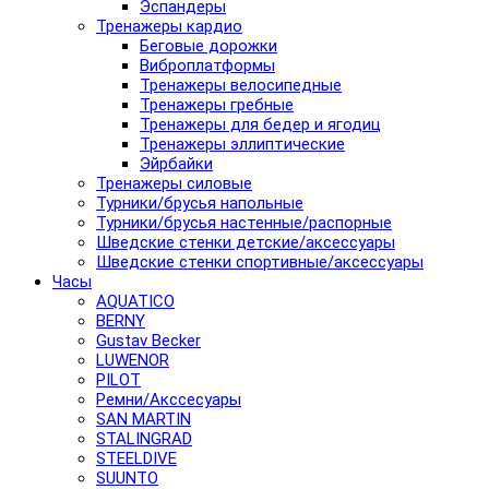
Эспандеры
Тренажеры кардио
Беговые дорожки
Виброплатформы
Тренажеры велосипедные
Тренажеры гребные
Тренажеры для бедер и ягодиц
Тренажеры эллиптические
Эйрбайки
Тренажеры силовые
Турники/брусья напольные
Турники/брусья настенные/распорные
Шведские стенки детские/аксессуары
Шведские стенки спортивные/аксессуары
Часы
AQUATICO
BERNY
Gustav Becker
LUWENOR
PILOT
Pемни/Акссесуары
SAN MARTIN
STALINGRAD
STEELDIVE
SUUNTO