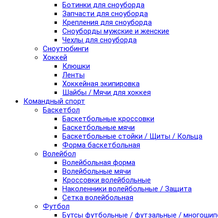
Ботинки для сноуборда
Запчасти для сноуборда
Крепления для сноуборда
Сноуборды мужские и женские
Чехлы для сноуборда
Сноутюбинги
Хоккей
Клюшки
Ленты
Хоккейная экипировка
Шайбы / Мячи для хоккея
Командный спорт
Баскетбол
Баскетбольные кроссовки
Баскетбольные мячи
Баскетбольные стойки / Щиты / Кольца
Форма баскетбольная
Волейбол
Волейбольная форма
Волейбольные мячи
Кроссовки волейбольные
Наколенники волейбольные / Защита
Сетка волейбольная
Футбол
Бутсы футбольные / футзальные / многоши