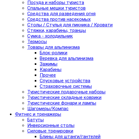
Посуда и наборы туриста
Спальные мешки туристов
Средства для разведения огня
Средства против насекомых
Столы / Стулья для пикника / Кровати
Стяжки, карабины, транцы
Сумка - холодильник
Термосы
Товары для альпинизма
Блок-ролики
Веревка для альпинизма
Зажимы
Карабины
Прочее
Спусковые устройства
Страховочные системы
Туристические подарочные наборы
Туристические складные коврики
Туристические фонари и лампы
Шагомеры/Компас
Фитнес и тренажеры
Батуты
Инверсионные столы
Силовые тренировки
Блины для штанги/гантелей