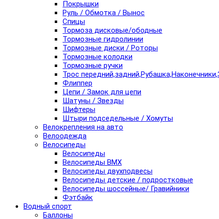
Покрышки
Руль / Обмотка / Вынос
Спицы
Тормоза дисковые/ободные
Тормозные гидролинии
Тормозные диски / Роторы
Тормозные колодки
Тормозные ручки
Трос передний,задний,Рубашка,Наконечники,
Флиппер
Цепи / Замок для цепи
Шатуны / Звезды
Шифтеры
Штыри подседельные / Хомуты
Велокрепления на авто
Велоодежда
Велосипеды
Велосипеды
Велосипеды BMX
Велосипеды двухподвесы
Велосипеды детские / подростковые
Велосипеды шоссейные/ Гравийники
Фэтбайк
Водный спорт
Баллоны