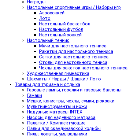
Награды
Настольные спортивные игры / Наборы игр
Аэрохоккей
Лото
Настольный баскетбол
Настольный футбол
Настольный хоккей
Настольный теннис
Мячи для настольного тенниса
Ракетки для настольного тенниса
Сетки для настольного тенниса
Столы для настольного тениса
Чехлы для ракеток настольного тенниса
Художественная гимнастика
Шахматы / Нарды / Шашки / Лото
Товары для туризма и отдыха
Газовые лампы, горелки и газовые баллоны
Гамаки
Мешки, канистры, чехлы, сумки, рюкзаки
Мультиинструменты и ножи
Надувные матрасы INTEX
Насосы для надувного матраса
Палатки / Комплектующие
Палки для скандинавской ходьбы
Пилы, лопаты, умывальники