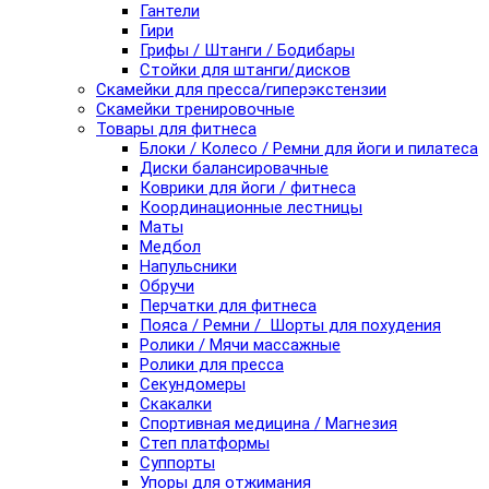
Гантели
Гири
Грифы / Штанги / Бодибары
Стойки для штанги/дисков
Скамейки для пресса/гиперэкстензии
Скамейки тренировочные
Товары для фитнеса
Блоки / Колесо / Ремни для йоги и пилатеса
Диски балансировачные
Коврики для йоги / фитнеса
Координационные лестницы
Маты
Медбол
Напульсники
Обручи
Перчатки для фитнеса
Пояса / Ремни / Шорты для похудения
Ролики / Мячи массажные
Ролики для пресса
Секундомеры
Скакалки
Спортивная медицина / Магнезия
Степ платформы
Суппорты
Упоры для отжимания