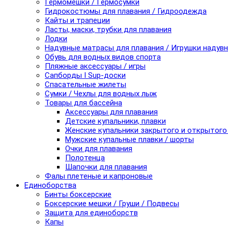
Гермомешки / Гермосумки
Гидрокостюмы для плавания / Гидроодежда
Кайты и трапеции
Ласты, маски, трубки для плавания
Лодки
Надувные матрасы для плавания / Игрушки надув
Обувь для водных видов спорта
Пляжные аксессуары / игры
Сапборды I Sup-доски
Спасательные жилеты
Сумки / Чехлы для водных лыж
Товары для бассейна
Аксессуары для плавания
Детские купальники, плавки
Женские купальники закрытого и открытого
Мужские купальные плавки / шорты
Очки для плавания
Полотенца
Шапочки для плавания
Фалы плетеные и капроновые
Единоборства
Бинты боксерские
Боксерские мешки / Груши / Подвесы
Защита для единоборств
Капы