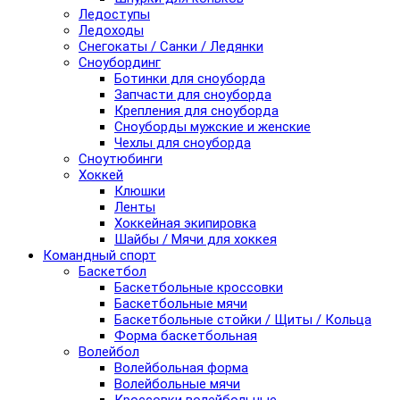
Ледоступы
Ледоходы
Снегокаты / Санки / Ледянки
Сноубординг
Ботинки для сноуборда
Запчасти для сноуборда
Крепления для сноуборда
Сноуборды мужские и женские
Чехлы для сноуборда
Сноутюбинги
Хоккей
Клюшки
Ленты
Хоккейная экипировка
Шайбы / Мячи для хоккея
Командный спорт
Баскетбол
Баскетбольные кроссовки
Баскетбольные мячи
Баскетбольные стойки / Щиты / Кольца
Форма баскетбольная
Волейбол
Волейбольная форма
Волейбольные мячи