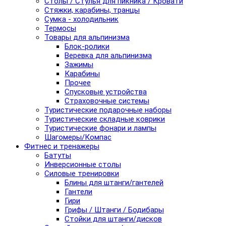
Столы / Стулья для пикника / Кровати
Стяжки, карабины, транцы
Сумка - холодильник
Термосы
Товары для альпинизма
Блок-ролики
Веревка для альпинизма
Зажимы
Карабины
Прочее
Спусковые устройства
Страховочные системы
Туристические подарочные наборы
Туристические складные коврики
Туристические фонари и лампы
Шагомеры/Компас
Фитнес и тренажеры
Батуты
Инверсионные столы
Силовые тренировки
Блины для штанги/гантелей
Гантели
Гири
Грифы / Штанги / Бодибары
Стойки для штанги/дисков