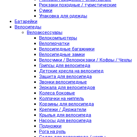
Рюкзаки походные / туристические
Сумки
Упаковка для одежды
Батарейки
Велосипеды
Велоаксессуары
Велокомпьютеры
Велоперчатки
Велосипедные багажники
Велосипедные замки
Велосумки / Велорюкзаки / Кофры / Чехлы
Грипсы для велосипеда
Детские кресла на велосипед
Защита для велосипеда
Звонки велосипедные
Зеркала для велосипедов
Колеса боковые
Колпачки на ниппель
Корзины для велосипеда
Крепежи / Держатели
Крылья для велосипеда
Насосы для велосипеда
Подножки
Рога на руль