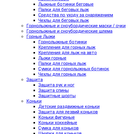
Лыжные ботинки беговые
Палки для беговых лыж
Средства по уходу за снаряжением
Чехлы для беговых лыж
Горнолыжные и сноубордические маски / очки
Горнолыжные и сноубордические шлема
Горные Лыжи
Горнолыжные ботинки
Крепления для горных лыж
Крепления для лыж на авто
Лыжи горные
Палки для горных лыж
Сумки для горнолыжных ботинок
Чехлы для горных лыж
Защита
Защита рук и ног
Защита спины
Защитные шорты
Коньки
Детские раздвижные коньки
Защита для лезвий коньков
Коньки фигурные
Коньки хоккейные
Сумка для коньков
Шнурки для коньков