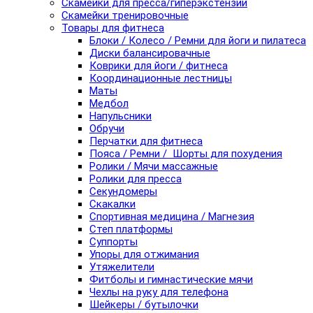
Скамейки для пресса/гиперэкстензии
Скамейки тренировочные
Товары для фитнеса
Блоки / Колесо / Ремни для йоги и пилатеса
Диски балансировачные
Коврики для йоги / фитнеса
Координационные лестницы
Маты
Медбол
Напульсники
Обручи
Перчатки для фитнеса
Пояса / Ремни / Шорты для похудения
Ролики / Мячи массажные
Ролики для пресса
Секундомеры
Скакалки
Спортивная медицина / Магнезия
Степ платформы
Суппорты
Упоры для отжимания
Утяжелители
Фитболы и гимнастические мячи
Чехлы на руку для телефона
Шейкеры / бутылочки