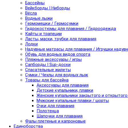
Бассейны
Вейкборды I Ниборды
Вёсла
Водные лыжи
Гермомешки / Гермосумки
Гидрокостюмы для плавания / Гидроодежда
Кайты и трапеции
Ласты, маски, трубки для плавания
Лодки
Надувные матрасы для плавания / Игрушки надув
Обувь для водных видов спорта
Пляжные аксессуары / игры
Сапборды I Sup-доски
Спасательные жилеты
Сумки / Чехлы для водных лыж
Товары для бассейна
Аксессуары для плавания
Детские купальники, плавки
Женские купальники закрытого и открытого
Мужские купальные плавки / шорты
Очки для плавания
Полотенца
Шапочки для плавания
Фалы плетеные и капроновые
Единоборства