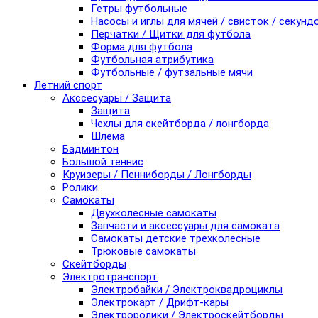
Гетры футбольные
Насосы и иглы для мячей / свисток / секунд
Перчатки / Щитки для футбола
Форма для футбола
Футбольная атрибутика
Футбольные / футзальные мячи
Летний спорт
Акссесуары / Защита
Защита
Чехлы для скейтборда / лонгборда
Шлема
Бадминтон
Большой теннис
Круизеры / Пенниборды / Лонгборды
Ролики
Самокаты
Двухколесные самокаты
Запчасти и аксессуары для самоката
Самокаты детские трехколесные
Трюковые самокаты
Скейтборды
Электротранспорт
Электробайки / Электроквадроциклы
Электрокарт / Дрифт-кары
Электроролики / Электроскейтборды