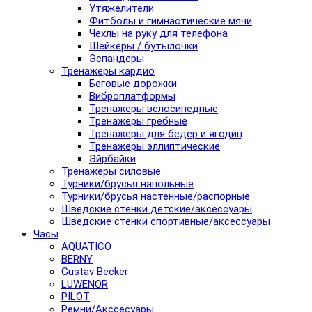
Утяжелители
Фитболы и гимнастические мячи
Чехлы на руку для телефона
Шейкеры / бутылочки
Эспандеры
Тренажеры кардио
Беговые дорожки
Виброплатформы
Тренажеры велосипедные
Тренажеры гребные
Тренажеры для бедер и ягодиц
Тренажеры эллиптические
Эйрбайки
Тренажеры силовые
Турники/брусья напольные
Турники/брусья настенные/распорные
Шведские стенки детские/аксессуары
Шведские стенки спортивные/аксессуары
Часы
AQUATICO
BERNY
Gustav Becker
LUWENOR
PILOT
Pемни/Акссесуары