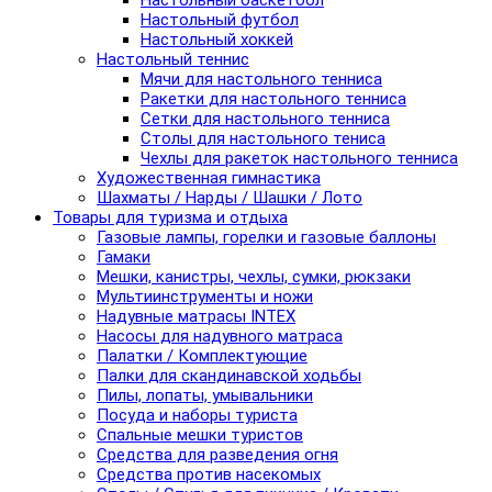
Настольный баскетбол
Настольный футбол
Настольный хоккей
Настольный теннис
Мячи для настольного тенниса
Ракетки для настольного тенниса
Сетки для настольного тенниса
Столы для настольного тениса
Чехлы для ракеток настольного тенниса
Художественная гимнастика
Шахматы / Нарды / Шашки / Лото
Товары для туризма и отдыха
Газовые лампы, горелки и газовые баллоны
Гамаки
Мешки, канистры, чехлы, сумки, рюкзаки
Мультиинструменты и ножи
Надувные матрасы INTEX
Насосы для надувного матраса
Палатки / Комплектующие
Палки для скандинавской ходьбы
Пилы, лопаты, умывальники
Посуда и наборы туриста
Спальные мешки туристов
Средства для разведения огня
Средства против насекомых