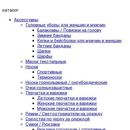
каталог
Аксессуары
Головные уборы для женщин и мужчин
Балаклавы / Повязки на голову
Зимние банданы
Кепки и бейсболки для мужчин и женщин
Летние банданы
Шапки
Шарфы
Маски текстильные
Носки
Спортивные
Термоноски
Носки горнолыжные / сноубордические
Очки солнцезащитные
Перчатки и варежки
Детские перчатки и варежки
Женские перчатки и варежки
Мужские перчатки и варежки
Ремни / Светоотражатели на одежду
Средства по уходу за одеждой
Сумки / Рюкзаки
Рюкзаки городские / спортивные