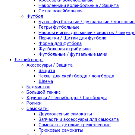
Кроссовки волейбольные
Наколенники волейбольные / Защита
Сетка волейбольная
Футбол
Бутсы футбольные / футзальные / многоши
Гетры футбольные
Насосы и иглы для мячей / свисток / секунд
Перчатки / Щитки для футбола
Форма для футбола
Футбольная атрибутика
Футбольные / футзальные мячи
Летний спорт
Акссесуары / Защита
Защита
Чехлы для скейтборда / лонгборда
Шлема
Бадминтон
Большой теннис
Круизеры / Пенниборды / Лонгборды
Ролики
Самокаты
Двухколесные самокаты
Запчасти и аксессуары для самоката
Самокаты детские трехколесные
Трюковые самокаты