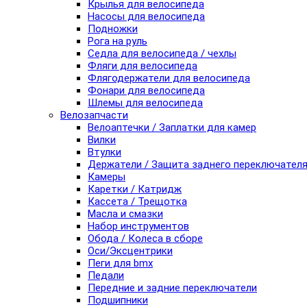
Крылья для велосипеда
Насосы для велосипеда
Подножки
Рога на руль
Седла для велосипеда / чехлы
Фляги для велосипеда
Флягодержатели для велосипеда
Фонари для велосипеда
Шлемы для велосипеда
Велозапчасти
Велоаптечки / Заплатки для камер
Вилки
Втулки
Держатели / Защита заднего переключател
Камеры
Каретки / Катридж
Кассета / Трещотка
Масла и смазки
Набор инструментов
Обода / Колеса в сборе
Оси/Эксцентрики
Пеги для bmx
Педали
Передние и задние переключатели
Подшипники