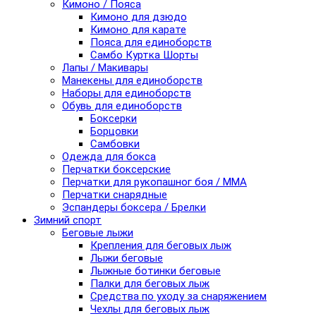
Кимоно / Пояса
Кимоно для дзюдо
Кимоно для карате
Пояса для единоборств
Самбо Куртка Шорты
Лапы / Макивары
Манекены для единоборств
Наборы для единоборств
Обувь для единоборств
Боксерки
Борцовки
Самбовки
Одежда для бокса
Перчатки боксерские
Перчатки для рукопашног боя / ММА
Перчатки снарядные
Эспандеры боксера / Брелки
Зимний спорт
Беговые лыжи
Крепления для беговых лыж
Лыжи беговые
Лыжные ботинки беговые
Палки для беговых лыж
Средства по уходу за снаряжением
Чехлы для беговых лыж