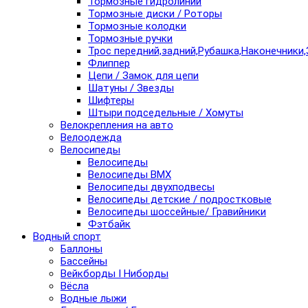
Тормозные гидролинии
Тормозные диски / Роторы
Тормозные колодки
Тормозные ручки
Трос передний,задний,Рубашка,Наконечники,
Флиппер
Цепи / Замок для цепи
Шатуны / Звезды
Шифтеры
Штыри подседельные / Хомуты
Велокрепления на авто
Велоодежда
Велосипеды
Велосипеды
Велосипеды BMX
Велосипеды двухподвесы
Велосипеды детские / подростковые
Велосипеды шоссейные/ Гравийники
Фэтбайк
Водный спорт
Баллоны
Бассейны
Вейкборды I Ниборды
Вёсла
Водные лыжи