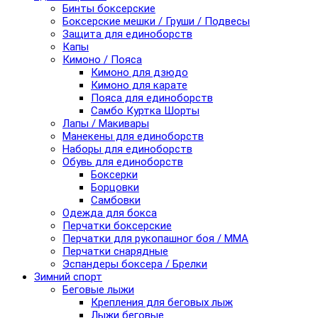
Бинты боксерские
Боксерские мешки / Груши / Подвесы
Защита для единоборств
Капы
Кимоно / Пояса
Кимоно для дзюдо
Кимоно для карате
Пояса для единоборств
Самбо Куртка Шорты
Лапы / Макивары
Манекены для единоборств
Наборы для единоборств
Обувь для единоборств
Боксерки
Борцовки
Самбовки
Одежда для бокса
Перчатки боксерские
Перчатки для рукопашног боя / ММА
Перчатки снарядные
Эспандеры боксера / Брелки
Зимний спорт
Беговые лыжи
Крепления для беговых лыж
Лыжи беговые