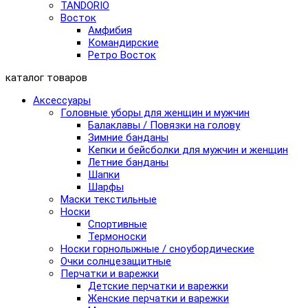
TANDORIO
Восток
Амфибия
Командирские
Ретро Восток
каталог товаров
Аксессуары
Головные уборы для женщин и мужчин
Балаклавы / Повязки на голову
Зимние банданы
Кепки и бейсболки для мужчин и женщин
Летние банданы
Шапки
Шарфы
Маски текстильные
Носки
Спортивные
Термоноски
Носки горнолыжные / сноубордические
Очки солнцезащитные
Перчатки и варежки
Детские перчатки и варежки
Женские перчатки и варежки