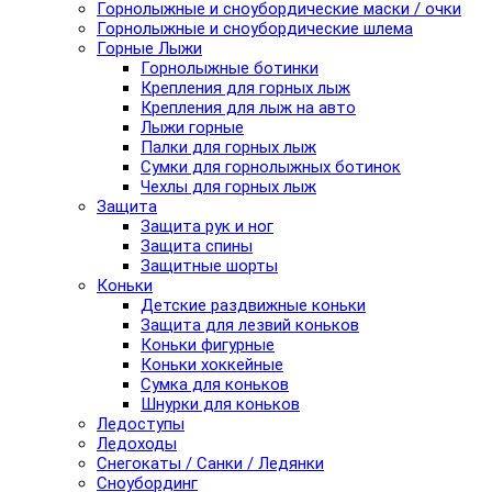
Горнолыжные и сноубордические маски / очки
Горнолыжные и сноубордические шлема
Горные Лыжи
Горнолыжные ботинки
Крепления для горных лыж
Крепления для лыж на авто
Лыжи горные
Палки для горных лыж
Сумки для горнолыжных ботинок
Чехлы для горных лыж
Защита
Защита рук и ног
Защита спины
Защитные шорты
Коньки
Детские раздвижные коньки
Защита для лезвий коньков
Коньки фигурные
Коньки хоккейные
Сумка для коньков
Шнурки для коньков
Ледоступы
Ледоходы
Снегокаты / Санки / Ледянки
Сноубординг