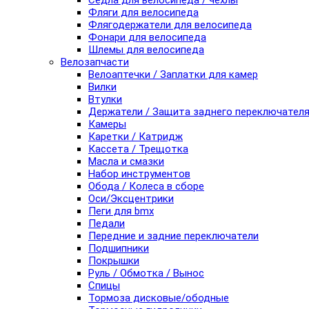
Седла для велосипеда / чехлы
Фляги для велосипеда
Флягодержатели для велосипеда
Фонари для велосипеда
Шлемы для велосипеда
Велозапчасти
Велоаптечки / Заплатки для камер
Вилки
Втулки
Держатели / Защита заднего переключател
Камеры
Каретки / Катридж
Кассета / Трещотка
Масла и смазки
Набор инструментов
Обода / Колеса в сборе
Оси/Эксцентрики
Пеги для bmx
Педали
Передние и задние переключатели
Подшипники
Покрышки
Руль / Обмотка / Вынос
Спицы
Тормоза дисковые/ободные