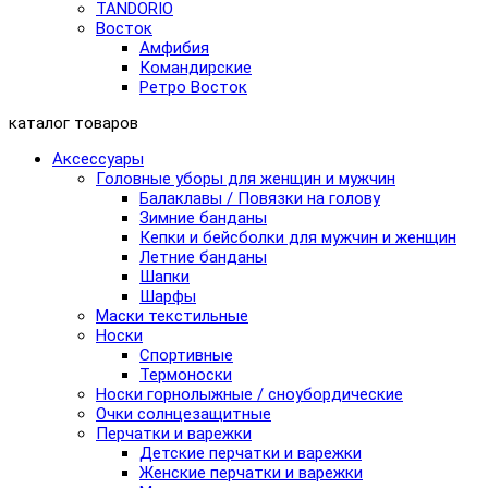
TANDORIO
Восток
Амфибия
Командирские
Ретро Восток
каталог товаров
Аксессуары
Головные уборы для женщин и мужчин
Балаклавы / Повязки на голову
Зимние банданы
Кепки и бейсболки для мужчин и женщин
Летние банданы
Шапки
Шарфы
Маски текстильные
Носки
Спортивные
Термоноски
Носки горнолыжные / сноубордические
Очки солнцезащитные
Перчатки и варежки
Детские перчатки и варежки
Женские перчатки и варежки