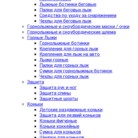
Лыжные ботинки беговые
Палки для беговых лыж
Средства по уходу за снаряжением
Чехлы для беговых лыж
Горнолыжные и сноубордические маски / очки
Горнолыжные и сноубордические шлема
Горные Лыжи
Горнолыжные ботинки
Крепления для горных лыж
Крепления для лыж на авто
Лыжи горные
Палки для горных лыж
Сумки для горнолыжных ботинок
Чехлы для горных лыж
Защита
Защита рук и ног
Защита спины
Защитные шорты
Коньки
Детские раздвижные коньки
Защита для лезвий коньков
Коньки фигурные
Коньки хоккейные
Сумка для коньков
Шнурки для коньков