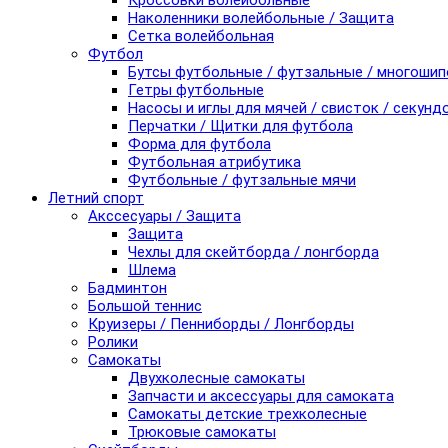
Кроссовки волейбольные
Наколенники волейбольные / Защита
Сетка волейбольная
Футбол
Бутсы футбольные / футзальные / многоши
Гетры футбольные
Насосы и иглы для мячей / свисток / секунд
Перчатки / Щитки для футбола
Форма для футбола
Футбольная атрибутика
Футбольные / футзальные мячи
Летний спорт
Акссесуары / Защита
Защита
Чехлы для скейтборда / лонгборда
Шлема
Бадминтон
Большой теннис
Круизеры / Пенниборды / Лонгборды
Ролики
Самокаты
Двухколесные самокаты
Запчасти и аксессуары для самоката
Самокаты детские трехколесные
Трюковые самокаты