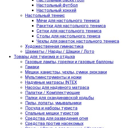
Настольный баскетбол
Настольный футбол
Настольный хоккей
Настольный теннис
Мячи для настольного тенниса
Ракетки для настольного тенниса
Сетки для настольного тенниса
Столы для настольного тениса
Чехлы для ракеток настольного тенниса
Художественная гимнастика
Шахматы / Нарды / Шашки / Лото
Товары для туризма и отдыха
Газовые лампы, горелки и газовые баллоны
Гамаки
Мешки, канистры, чехлы, сумки, рюкзаки
Мультиинструменты и ножи
Надувные матрасы INTEX
Насосы для надувного матраса
Палатки / Комплектующие
Палки для скандинавской ходьбы
Пилы, лопаты, умывальники
Посуда и наборы туриста
Спальные мешки туристов
Средства для разведения огня
Средства против насекомых