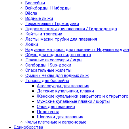
Бассейны
Вейкборды I Ниборды
Вёсла
Водные лыжи
Гермомешки / Гермосумки
Гидрокостюмы для плавания / Гидроодежда
Кайты и трапеции
Ласты, маски, трубки для плавания
Лодки
Надувные матрасы для плавания / Игрушки надув
Обувь для водных видов спорта
Пляжные аксессуары / игры
Сапборды I Sup-доски
Спасательные жилеты
Сумки / Чехлы для водных лыж
Товары для бассейна
Аксессуары для плавания
Детские купальники, плавки
Женские купальники закрытого и открытого
Мужские купальные плавки / шорты
Очки для плавания
Полотенца
Шапочки для плавания
Фалы плетеные и капроновые
Единоборства