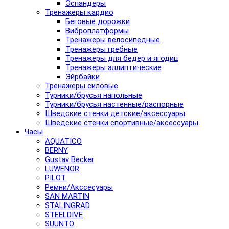
Эспандеры
Тренажеры кардио
Беговые дорожки
Виброплатформы
Тренажеры велосипедные
Тренажеры гребные
Тренажеры для бедер и ягодиц
Тренажеры эллиптические
Эйрбайки
Тренажеры силовые
Турники/брусья напольные
Турники/брусья настенные/распорные
Шведские стенки детские/аксессуары
Шведские стенки спортивные/аксессуары
Часы
AQUATICO
BERNY
Gustav Becker
LUWENOR
PILOT
Pемни/Акссесуары
SAN MARTIN
STALINGRAD
STEELDIVE
SUUNTO