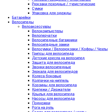
Рюкзаки походные / туристические
Сумки
Упаковка для одежды
Батарейки
Велосипеды
Велоаксессуары
Велокомпьютеры
Велоперчатки
Велосипедные багажники
Велосипедные замки
Велосумки / Велорюкзаки / Кофры / Чехлы
Грипсы для велосипеда
Детские кресла на велосипед
Защита для велосипеда
Звонки велосипедные
Зеркала для велосипедов
Колеса боковые
Колпачки на ниппель
Корзины для велосипеда
Крепежи / Держатели
Крылья для велосипеда
Насосы для велосипеда
Подножки
Рога на руль