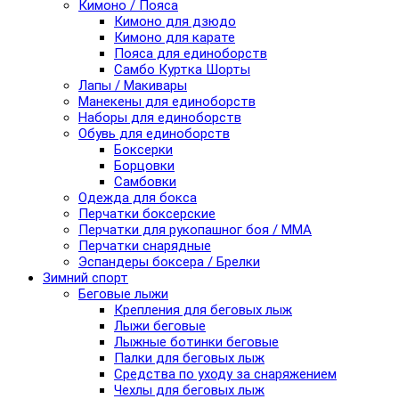
Кимоно / Пояса
Кимоно для дзюдо
Кимоно для карате
Пояса для единоборств
Самбо Куртка Шорты
Лапы / Макивары
Манекены для единоборств
Наборы для единоборств
Обувь для единоборств
Боксерки
Борцовки
Самбовки
Одежда для бокса
Перчатки боксерские
Перчатки для рукопашног боя / ММА
Перчатки снарядные
Эспандеры боксера / Брелки
Зимний спорт
Беговые лыжи
Крепления для беговых лыж
Лыжи беговые
Лыжные ботинки беговые
Палки для беговых лыж
Средства по уходу за снаряжением
Чехлы для беговых лыж