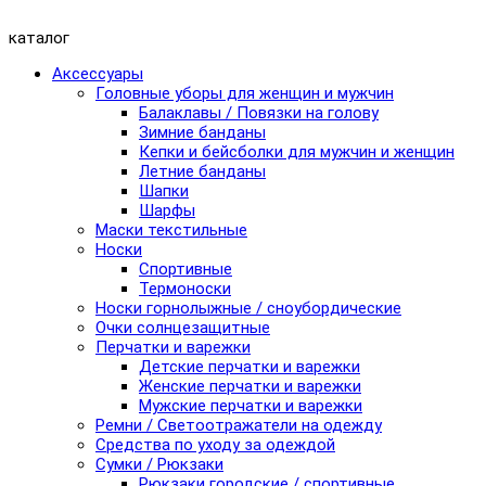
каталог
Аксессуары
Головные уборы для женщин и мужчин
Балаклавы / Повязки на голову
Зимние банданы
Кепки и бейсболки для мужчин и женщин
Летние банданы
Шапки
Шарфы
Маски текстильные
Носки
Спортивные
Термоноски
Носки горнолыжные / сноубордические
Очки солнцезащитные
Перчатки и варежки
Детские перчатки и варежки
Женские перчатки и варежки
Мужские перчатки и варежки
Ремни / Светоотражатели на одежду
Средства по уходу за одеждой
Сумки / Рюкзаки
Рюкзаки городские / спортивные