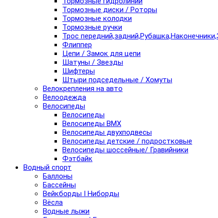
Тормозные гидролинии
Тормозные диски / Роторы
Тормозные колодки
Тормозные ручки
Трос передний,задний,Рубашка,Наконечники,
Флиппер
Цепи / Замок для цепи
Шатуны / Звезды
Шифтеры
Штыри подседельные / Хомуты
Велокрепления на авто
Велоодежда
Велосипеды
Велосипеды
Велосипеды BMX
Велосипеды двухподвесы
Велосипеды детские / подростковые
Велосипеды шоссейные/ Гравийники
Фэтбайк
Водный спорт
Баллоны
Бассейны
Вейкборды I Ниборды
Вёсла
Водные лыжи