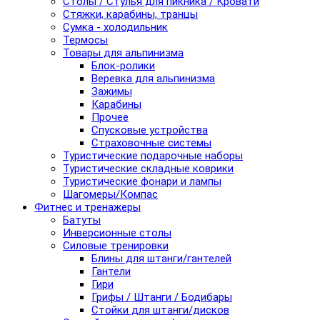
Столы / Стулья для пикника / Кровати
Стяжки, карабины, транцы
Сумка - холодильник
Термосы
Товары для альпинизма
Блок-ролики
Веревка для альпинизма
Зажимы
Карабины
Прочее
Спусковые устройства
Страховочные системы
Туристические подарочные наборы
Туристические складные коврики
Туристические фонари и лампы
Шагомеры/Компас
Фитнес и тренажеры
Батуты
Инверсионные столы
Силовые тренировки
Блины для штанги/гантелей
Гантели
Гири
Грифы / Штанги / Бодибары
Стойки для штанги/дисков