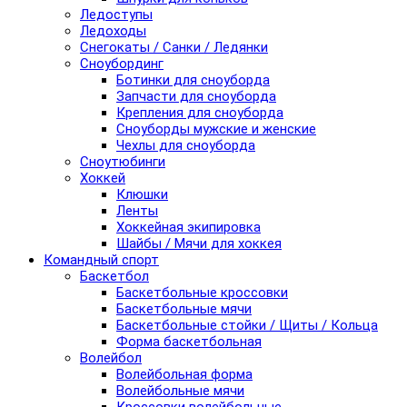
Ледоступы
Ледоходы
Снегокаты / Санки / Ледянки
Сноубординг
Ботинки для сноуборда
Запчасти для сноуборда
Крепления для сноуборда
Сноуборды мужские и женские
Чехлы для сноуборда
Сноутюбинги
Хоккей
Клюшки
Ленты
Хоккейная экипировка
Шайбы / Мячи для хоккея
Командный спорт
Баскетбол
Баскетбольные кроссовки
Баскетбольные мячи
Баскетбольные стойки / Щиты / Кольца
Форма баскетбольная
Волейбол
Волейбольная форма
Волейбольные мячи