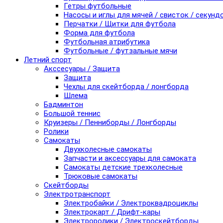
Гетры футбольные
Насосы и иглы для мячей / свисток / секунд
Перчатки / Щитки для футбола
Форма для футбола
Футбольная атрибутика
Футбольные / футзальные мячи
Летний спорт
Акссесуары / Защита
Защита
Чехлы для скейтборда / лонгборда
Шлема
Бадминтон
Большой теннис
Круизеры / Пенниборды / Лонгборды
Ролики
Самокаты
Двухколесные самокаты
Запчасти и аксессуары для самоката
Самокаты детские трехколесные
Трюковые самокаты
Скейтборды
Электротранспорт
Электробайки / Электроквадроциклы
Электрокарт / Дрифт-кары
Электроролики / Электроскейтборды