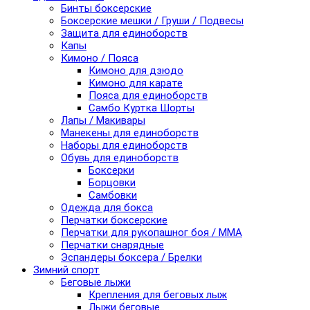
Бинты боксерские
Боксерские мешки / Груши / Подвесы
Защита для единоборств
Капы
Кимоно / Пояса
Кимоно для дзюдо
Кимоно для карате
Пояса для единоборств
Самбо Куртка Шорты
Лапы / Макивары
Манекены для единоборств
Наборы для единоборств
Обувь для единоборств
Боксерки
Борцовки
Самбовки
Одежда для бокса
Перчатки боксерские
Перчатки для рукопашног боя / ММА
Перчатки снарядные
Эспандеры боксера / Брелки
Зимний спорт
Беговые лыжи
Крепления для беговых лыж
Лыжи беговые