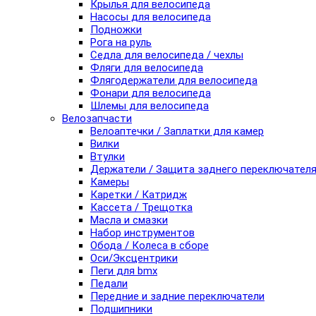
Крылья для велосипеда
Насосы для велосипеда
Подножки
Рога на руль
Седла для велосипеда / чехлы
Фляги для велосипеда
Флягодержатели для велосипеда
Фонари для велосипеда
Шлемы для велосипеда
Велозапчасти
Велоаптечки / Заплатки для камер
Вилки
Втулки
Держатели / Защита заднего переключател
Камеры
Каретки / Катридж
Кассета / Трещотка
Масла и смазки
Набор инструментов
Обода / Колеса в сборе
Оси/Эксцентрики
Пеги для bmx
Педали
Передние и задние переключатели
Подшипники