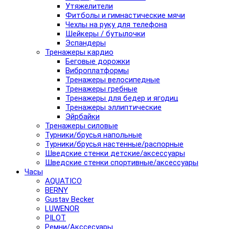
Утяжелители
Фитболы и гимнастические мячи
Чехлы на руку для телефона
Шейкеры / бутылочки
Эспандеры
Тренажеры кардио
Беговые дорожки
Виброплатформы
Тренажеры велосипедные
Тренажеры гребные
Тренажеры для бедер и ягодиц
Тренажеры эллиптические
Эйрбайки
Тренажеры силовые
Турники/брусья напольные
Турники/брусья настенные/распорные
Шведские стенки детские/аксессуары
Шведские стенки спортивные/аксессуары
Часы
AQUATICO
BERNY
Gustav Becker
LUWENOR
PILOT
Pемни/Акссесуары