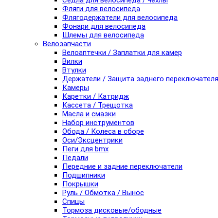
Седла для велосипеда / чехлы
Фляги для велосипеда
Флягодержатели для велосипеда
Фонари для велосипеда
Шлемы для велосипеда
Велозапчасти
Велоаптечки / Заплатки для камер
Вилки
Втулки
Держатели / Защита заднего переключател
Камеры
Каретки / Катридж
Кассета / Трещотка
Масла и смазки
Набор инструментов
Обода / Колеса в сборе
Оси/Эксцентрики
Пеги для bmx
Педали
Передние и задние переключатели
Подшипники
Покрышки
Руль / Обмотка / Вынос
Спицы
Тормоза дисковые/ободные