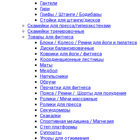
Гантели
Гири
Грифы / Штанги / Бодибары
Стойки для штанги/дисков
Скамейки для пресса/гиперэкстензии
Скамейки тренировочные
Товары для фитнеса
Блоки / Колесо / Ремни для йоги и пилатеса
Диски балансировачные
Коврики для йоги / фитнеса
Координационные лестницы
Маты
Медбол
Напульсники
Обручи
Перчатки для фитнеса
Пояса / Ремни / Шорты для похудения
Ролики / Мячи массажные
Ролики для пресса
Секундомеры
Скакалки
Спортивная медицина / Магнезия
Степ платформы
Суппорты
Упоры для отжимания