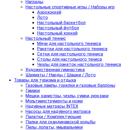
Награды
Настольные спортивные игры / Наборы игр
Аэрохоккей
Лото
Настольный баскетбол
Настольный футбол
Настольный хоккей
Настольный теннис
Мячи для настольного тенниса
Ракетки для настольного тенниса
Сетки для настольного тенниса
Столы для настольного тениса
Чехлы для ракеток настольного тенниса
Художественная гимнастика
Шахматы / Нарды / Шашки / Лото
Товары для туризма и отдыха
Газовые лампы, горелки и газовые баллоны
Гамаки
Мешки, канистры, чехлы, сумки, рюкзаки
Мультиинструменты и ножи
Надувные матрасы INTEX
Насосы для надувного матраса
Палатки / Комплектующие
Палки для скандинавской ходьбы
Пилы, лопаты, умывальники