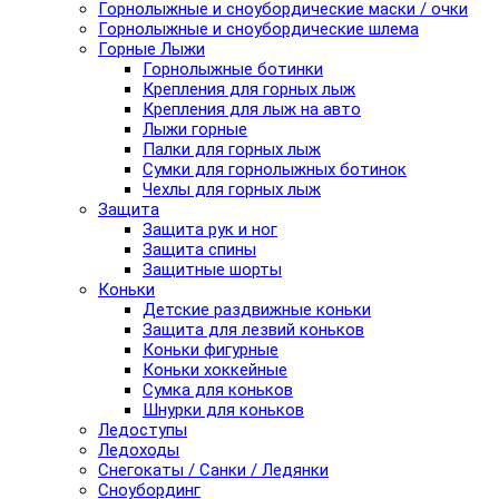
Горнолыжные и сноубордические маски / очки
Горнолыжные и сноубордические шлема
Горные Лыжи
Горнолыжные ботинки
Крепления для горных лыж
Крепления для лыж на авто
Лыжи горные
Палки для горных лыж
Сумки для горнолыжных ботинок
Чехлы для горных лыж
Защита
Защита рук и ног
Защита спины
Защитные шорты
Коньки
Детские раздвижные коньки
Защита для лезвий коньков
Коньки фигурные
Коньки хоккейные
Сумка для коньков
Шнурки для коньков
Ледоступы
Ледоходы
Снегокаты / Санки / Ледянки
Сноубординг