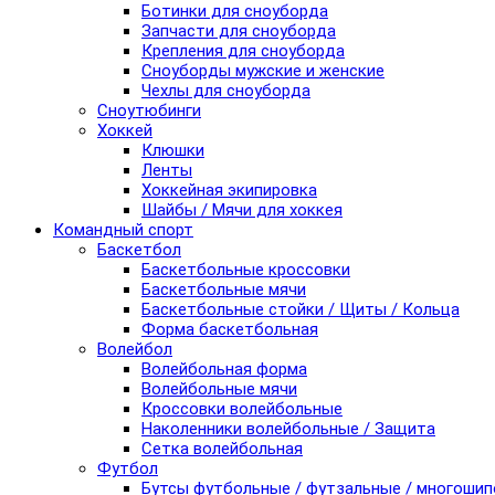
Ботинки для сноуборда
Запчасти для сноуборда
Крепления для сноуборда
Сноуборды мужские и женские
Чехлы для сноуборда
Сноутюбинги
Хоккей
Клюшки
Ленты
Хоккейная экипировка
Шайбы / Мячи для хоккея
Командный спорт
Баскетбол
Баскетбольные кроссовки
Баскетбольные мячи
Баскетбольные стойки / Щиты / Кольца
Форма баскетбольная
Волейбол
Волейбольная форма
Волейбольные мячи
Кроссовки волейбольные
Наколенники волейбольные / Защита
Сетка волейбольная
Футбол
Бутсы футбольные / футзальные / многоши