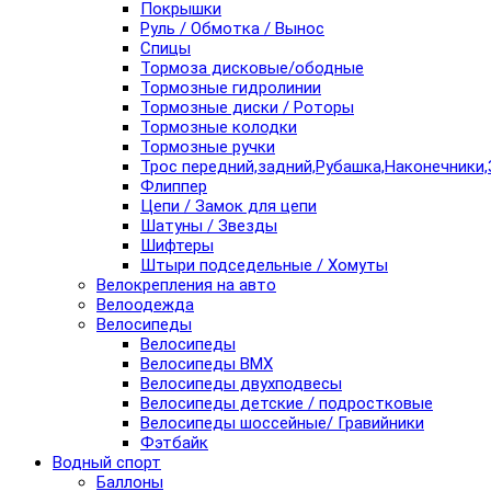
Покрышки
Руль / Обмотка / Вынос
Спицы
Тормоза дисковые/ободные
Тормозные гидролинии
Тормозные диски / Роторы
Тормозные колодки
Тормозные ручки
Трос передний,задний,Рубашка,Наконечники,
Флиппер
Цепи / Замок для цепи
Шатуны / Звезды
Шифтеры
Штыри подседельные / Хомуты
Велокрепления на авто
Велоодежда
Велосипеды
Велосипеды
Велосипеды BMX
Велосипеды двухподвесы
Велосипеды детские / подростковые
Велосипеды шоссейные/ Гравийники
Фэтбайк
Водный спорт
Баллоны