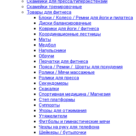
Скамейки для пресса/гиперэкстензии
Скамейки тренировочные
Товары для фитнеса
Блоки / Колесо / Ремни для йоги и пилатеса
Диски балансировачные
Коврики для йоги / фитнеса
Координационные лестницы
Маты
Медбол
Напульсники
Обручи
Перчатки для фитнеса
Пояса / Ремни / Шорты для похудения
Ролики / Мячи массажные
Ролики для пресса
Секундомеры
Скакалки
Спортивная медицина / Магнезия
Степ платформы
Суппорты
Упоры для отжимания
Утяжелители
Фитболы и гимнастические мячи
Чехлы на руку для телефона
Шейкеры / бутылочки