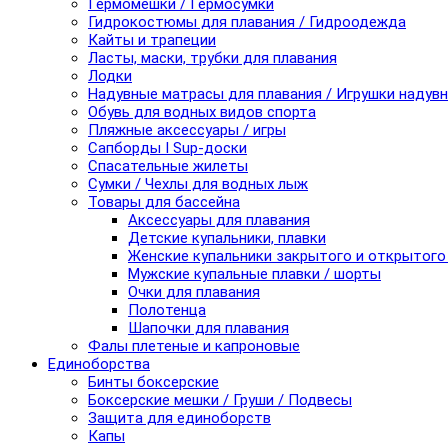
Гермомешки / Гермосумки
Гидрокостюмы для плавания / Гидроодежда
Кайты и трапеции
Ласты, маски, трубки для плавания
Лодки
Надувные матрасы для плавания / Игрушки надув
Обувь для водных видов спорта
Пляжные аксессуары / игры
Сапборды I Sup-доски
Спасательные жилеты
Сумки / Чехлы для водных лыж
Товары для бассейна
Аксессуары для плавания
Детские купальники, плавки
Женские купальники закрытого и открытого
Мужские купальные плавки / шорты
Очки для плавания
Полотенца
Шапочки для плавания
Фалы плетеные и капроновые
Единоборства
Бинты боксерские
Боксерские мешки / Груши / Подвесы
Защита для единоборств
Капы