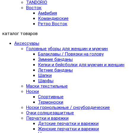
TANDORIO
Восток
Амфибия
Командирские
Ретро Восток
каталог товаров
Аксессуары
Головные уборы для женщин и мужчин
Балаклавы / Повязки на голову
Зимние банданы
Кепки и бейсболки для мужчин и женщин
Летние банданы
Шапки
Шарфы
Маски текстильные
Носки
Спортивные
Термоноски
Носки горнолыжные / сноубордические
Очки солнцезащитные
Перчатки и варежки
Детские перчатки и варежки
Женские перчатки и варежки