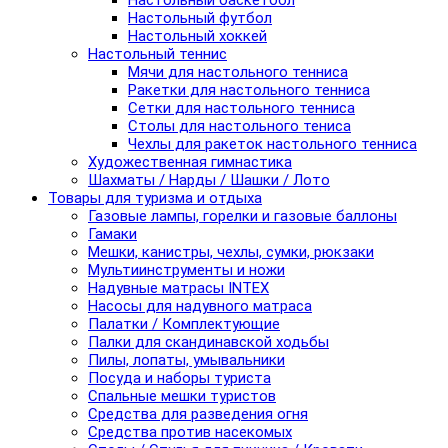
Настольный баскетбол
Настольный футбол
Настольный хоккей
Настольный теннис
Мячи для настольного тенниса
Ракетки для настольного тенниса
Сетки для настольного тенниса
Столы для настольного тениса
Чехлы для ракеток настольного тенниса
Художественная гимнастика
Шахматы / Нарды / Шашки / Лото
Товары для туризма и отдыха
Газовые лампы, горелки и газовые баллоны
Гамаки
Мешки, канистры, чехлы, сумки, рюкзаки
Мультиинструменты и ножи
Надувные матрасы INTEX
Насосы для надувного матраса
Палатки / Комплектующие
Палки для скандинавской ходьбы
Пилы, лопаты, умывальники
Посуда и наборы туриста
Спальные мешки туристов
Средства для разведения огня
Средства против насекомых