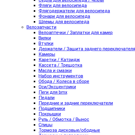
Седла для велосипеда / чехлы
Фляги для велосипеда
Флягодержатели для велосипеда
Фонари для велосипеда
Шлемы для велосипеда
Велозапчасти
Велоаптечки / Заплатки для камер
Вилки
Втулки
Держатели / Защита заднего переключател
Камеры
Каретки / Катридж
Кассета / Трещотка
Масла и смазки
Набор инструментов
Обода / Колеса в сборе
Оси/Эксцентрики
Пеги для bmx
Педали
Передние и задние переключатели
Подшипники
Покрышки
Руль / Обмотка / Вынос
Спицы
Тормоза дисковые/ободные