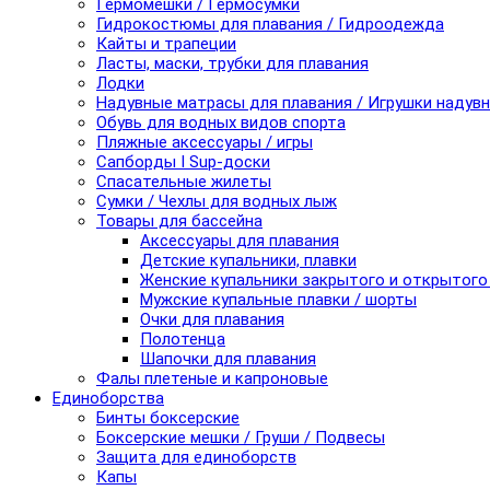
Гермомешки / Гермосумки
Гидрокостюмы для плавания / Гидроодежда
Кайты и трапеции
Ласты, маски, трубки для плавания
Лодки
Надувные матрасы для плавания / Игрушки надув
Обувь для водных видов спорта
Пляжные аксессуары / игры
Сапборды I Sup-доски
Спасательные жилеты
Сумки / Чехлы для водных лыж
Товары для бассейна
Аксессуары для плавания
Детские купальники, плавки
Женские купальники закрытого и открытого
Мужские купальные плавки / шорты
Очки для плавания
Полотенца
Шапочки для плавания
Фалы плетеные и капроновые
Единоборства
Бинты боксерские
Боксерские мешки / Груши / Подвесы
Защита для единоборств
Капы