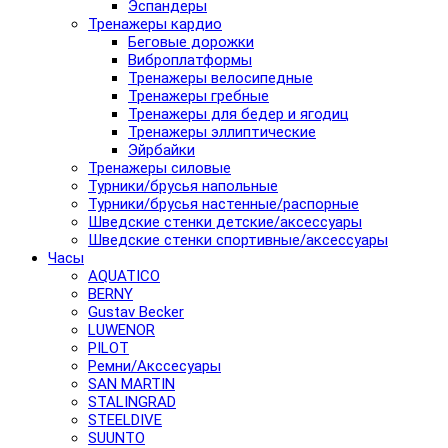
Эспандеры
Тренажеры кардио
Беговые дорожки
Виброплатформы
Тренажеры велосипедные
Тренажеры гребные
Тренажеры для бедер и ягодиц
Тренажеры эллиптические
Эйрбайки
Тренажеры силовые
Турники/брусья напольные
Турники/брусья настенные/распорные
Шведские стенки детские/аксессуары
Шведские стенки спортивные/аксессуары
Часы
AQUATICO
BERNY
Gustav Becker
LUWENOR
PILOT
Pемни/Акссесуары
SAN MARTIN
STALINGRAD
STEELDIVE
SUUNTO