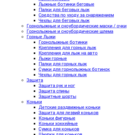
Лыжные ботинки беговые
Палки для беговых лыж
Средства по уходу за снаряжением
Чехлы для беговых лыж
Горнолыжные и сноубордические маски / очки
Горнолыжные и сноубордические шлема
Горные Лыжи
Горнолыжные ботинки
Крепления для горных лыж
Крепления для лыж на авто
Лыжи горные
Палки для горных лыж
Сумки для горнолыжных ботинок
Чехлы для горных лыж
Защита
Защита рук и ног
Защита спины
Защитные шорты
Коньки
Детские раздвижные коньки
Защита для лезвий коньков
Коньки фигурные
Коньки хоккейные
Сумка для коньков
Шнурки для коньков