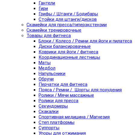
Гантели
Гири
Грифы / Штанги / Бодибары
Стойки для штанги/дисков
Скамейки для пресса/гиперэкстензии
Скамейки тренировочные
Товары для фитнеса
Блоки / Колесо / Ремни для йоги и пилатеса
Диски балансировачные
Коврики для йоги / фитнеса
Координационные лестницы
Маты
Медбол
Напульсники
Обручи
Перчатки для фитнеса
Пояса / Ремни / Шорты для похудения
Ролики / Мячи массажные
Ролики для пресса
Секундомеры
Скакалки
Спортивная медицина / Магнезия
Степ платформы
Суппорты
Упоры для отжимания