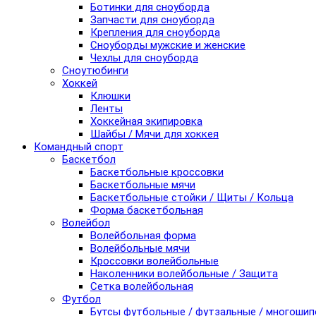
Ботинки для сноуборда
Запчасти для сноуборда
Крепления для сноуборда
Сноуборды мужские и женские
Чехлы для сноуборда
Сноутюбинги
Хоккей
Клюшки
Ленты
Хоккейная экипировка
Шайбы / Мячи для хоккея
Командный спорт
Баскетбол
Баскетбольные кроссовки
Баскетбольные мячи
Баскетбольные стойки / Щиты / Кольца
Форма баскетбольная
Волейбол
Волейбольная форма
Волейбольные мячи
Кроссовки волейбольные
Наколенники волейбольные / Защита
Сетка волейбольная
Футбол
Бутсы футбольные / футзальные / многоши