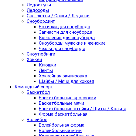
Ледоступы
Ледоходы
Снегокаты / Санки / Ледянки
Сноубординг
Ботинки для сноуборда
Запчасти для сноуборда
Крепления для сноуборда
Сноуборды мужские и женские
Чехлы для сноуборда
Сноутюбинги
Хоккей
Клюшки
Ленты
Хоккейная экипировка
Шайбы / Мячи для хоккея
Командный спорт
Баскетбол
Баскетбольные кроссовки
Баскетбольные мячи
Баскетбольные стойки / Щиты / Кольца
Форма баскетбольная
Волейбол
Волейбольная форма
Волейбольные мячи