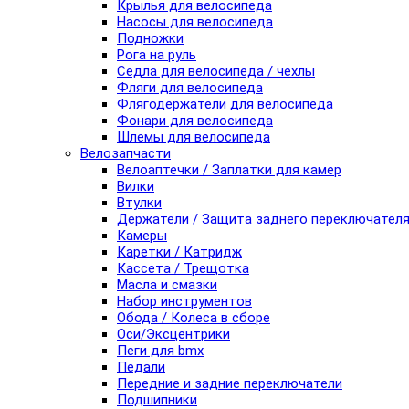
Крылья для велосипеда
Насосы для велосипеда
Подножки
Рога на руль
Седла для велосипеда / чехлы
Фляги для велосипеда
Флягодержатели для велосипеда
Фонари для велосипеда
Шлемы для велосипеда
Велозапчасти
Велоаптечки / Заплатки для камер
Вилки
Втулки
Держатели / Защита заднего переключател
Камеры
Каретки / Катридж
Кассета / Трещотка
Масла и смазки
Набор инструментов
Обода / Колеса в сборе
Оси/Эксцентрики
Пеги для bmx
Педали
Передние и задние переключатели
Подшипники