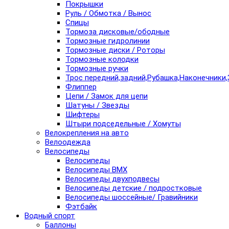
Покрышки
Руль / Обмотка / Вынос
Спицы
Тормоза дисковые/ободные
Тормозные гидролинии
Тормозные диски / Роторы
Тормозные колодки
Тормозные ручки
Трос передний,задний,Рубашка,Наконечники,
Флиппер
Цепи / Замок для цепи
Шатуны / Звезды
Шифтеры
Штыри подседельные / Хомуты
Велокрепления на авто
Велоодежда
Велосипеды
Велосипеды
Велосипеды BMX
Велосипеды двухподвесы
Велосипеды детские / подростковые
Велосипеды шоссейные/ Гравийники
Фэтбайк
Водный спорт
Баллоны