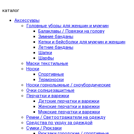
каталог
Аксессуары
Головные уборы для женщин и мужчин
Балаклавы / Повязки на голову
Зимние банданы
Кепки и бейсболки для мужчин и женщин
Летние банданы
Шапки
Шарфы
Маски текстильные
Носки
Спортивные
Термоноски
Носки горнолыжные / сноубордические
Очки солнцезащитные
Перчатки и варежки
Детские перчатки и варежки
Женские перчатки и варежки
Мужские перчатки и варежки
Ремни / Светоотражатели на одежду
Средства по уходу за одеждой
Сумки / Рюкзаки
Рюкзаки городские / спортивные