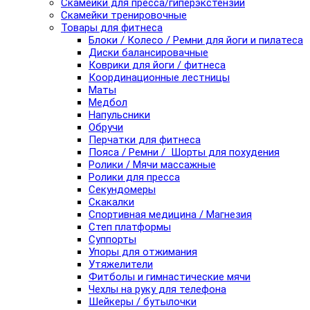
Скамейки для пресса/гиперэкстензии
Скамейки тренировочные
Товары для фитнеса
Блоки / Колесо / Ремни для йоги и пилатеса
Диски балансировачные
Коврики для йоги / фитнеса
Координационные лестницы
Маты
Медбол
Напульсники
Обручи
Перчатки для фитнеса
Пояса / Ремни / Шорты для похудения
Ролики / Мячи массажные
Ролики для пресса
Секундомеры
Скакалки
Спортивная медицина / Магнезия
Степ платформы
Суппорты
Упоры для отжимания
Утяжелители
Фитболы и гимнастические мячи
Чехлы на руку для телефона
Шейкеры / бутылочки