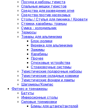
Посуда и наборы туриста
Спальные мешки туристов
Средства для разведения огня
Средства против насекомых
Столы / Стулья для пикника / Кровати
Стяжки, карабины, транцы
Сумка - холодильник
Термосы
Товары для альпинизма
Блок-ролики
Веревка для альпинизма
Зажимы
Карабины
Прочее
Спусковые устройства
Страховочные системы
Туристические подарочные наборы
Туристические складные коврики
Туристические фонари и лампы
Шагомеры/Компас
Фитнес и тренажеры
Батуты
Инверсионные столы
Силовые тренировки
Блины для штанги/гантелей