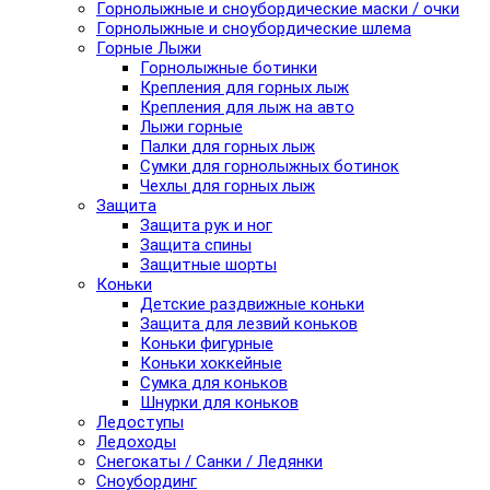
Горнолыжные и сноубордические маски / очки
Горнолыжные и сноубордические шлема
Горные Лыжи
Горнолыжные ботинки
Крепления для горных лыж
Крепления для лыж на авто
Лыжи горные
Палки для горных лыж
Сумки для горнолыжных ботинок
Чехлы для горных лыж
Защита
Защита рук и ног
Защита спины
Защитные шорты
Коньки
Детские раздвижные коньки
Защита для лезвий коньков
Коньки фигурные
Коньки хоккейные
Сумка для коньков
Шнурки для коньков
Ледоступы
Ледоходы
Снегокаты / Санки / Ледянки
Сноубординг