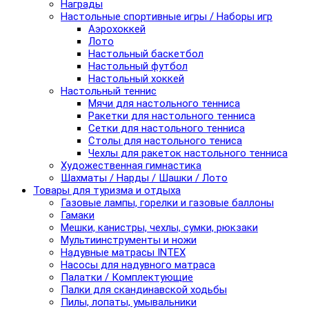
Награды
Настольные спортивные игры / Наборы игр
Аэрохоккей
Лото
Настольный баскетбол
Настольный футбол
Настольный хоккей
Настольный теннис
Мячи для настольного тенниса
Ракетки для настольного тенниса
Сетки для настольного тенниса
Столы для настольного тениса
Чехлы для ракеток настольного тенниса
Художественная гимнастика
Шахматы / Нарды / Шашки / Лото
Товары для туризма и отдыха
Газовые лампы, горелки и газовые баллоны
Гамаки
Мешки, канистры, чехлы, сумки, рюкзаки
Мультиинструменты и ножи
Надувные матрасы INTEX
Насосы для надувного матраса
Палатки / Комплектующие
Палки для скандинавской ходьбы
Пилы, лопаты, умывальники