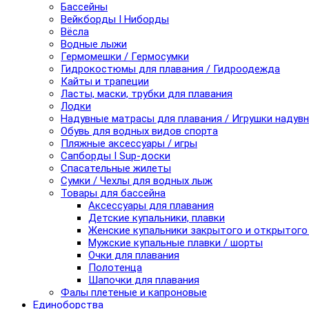
Бассейны
Вейкборды I Ниборды
Вёсла
Водные лыжи
Гермомешки / Гермосумки
Гидрокостюмы для плавания / Гидроодежда
Кайты и трапеции
Ласты, маски, трубки для плавания
Лодки
Надувные матрасы для плавания / Игрушки надув
Обувь для водных видов спорта
Пляжные аксессуары / игры
Сапборды I Sup-доски
Спасательные жилеты
Сумки / Чехлы для водных лыж
Товары для бассейна
Аксессуары для плавания
Детские купальники, плавки
Женские купальники закрытого и открытого
Мужские купальные плавки / шорты
Очки для плавания
Полотенца
Шапочки для плавания
Фалы плетеные и капроновые
Единоборства