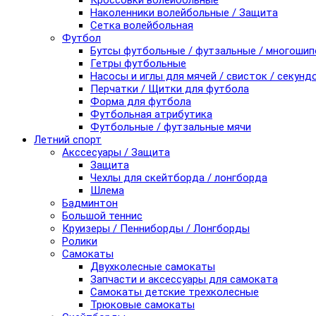
Кроссовки волейбольные
Наколенники волейбольные / Защита
Сетка волейбольная
Футбол
Бутсы футбольные / футзальные / многоши
Гетры футбольные
Насосы и иглы для мячей / свисток / секунд
Перчатки / Щитки для футбола
Форма для футбола
Футбольная атрибутика
Футбольные / футзальные мячи
Летний спорт
Акссесуары / Защита
Защита
Чехлы для скейтборда / лонгборда
Шлема
Бадминтон
Большой теннис
Круизеры / Пенниборды / Лонгборды
Ролики
Самокаты
Двухколесные самокаты
Запчасти и аксессуары для самоката
Самокаты детские трехколесные
Трюковые самокаты