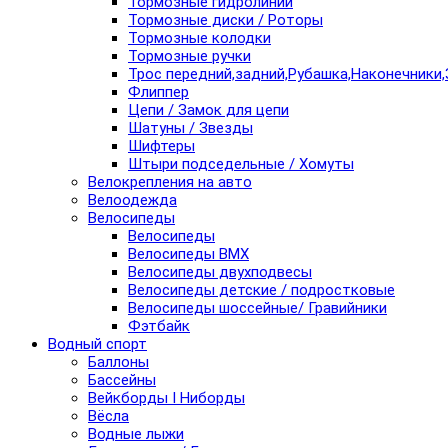
Тормозные гидролинии
Тормозные диски / Роторы
Тормозные колодки
Тормозные ручки
Трос передний,задний,Рубашка,Наконечники,
Флиппер
Цепи / Замок для цепи
Шатуны / Звезды
Шифтеры
Штыри подседельные / Хомуты
Велокрепления на авто
Велоодежда
Велосипеды
Велосипеды
Велосипеды BMX
Велосипеды двухподвесы
Велосипеды детские / подростковые
Велосипеды шоссейные/ Гравийники
Фэтбайк
Водный спорт
Баллоны
Бассейны
Вейкборды I Ниборды
Вёсла
Водные лыжи