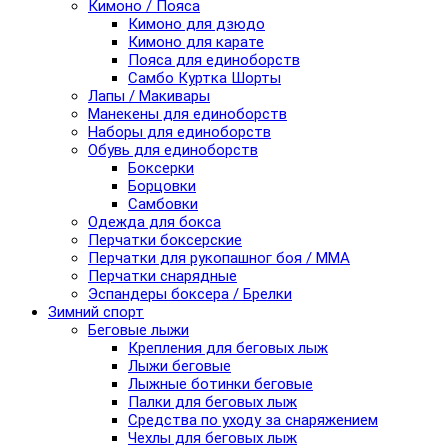
Кимоно / Пояса
Кимоно для дзюдо
Кимоно для карате
Пояса для единоборств
Самбо Куртка Шорты
Лапы / Макивары
Манекены для единоборств
Наборы для единоборств
Обувь для единоборств
Боксерки
Борцовки
Самбовки
Одежда для бокса
Перчатки боксерские
Перчатки для рукопашног боя / ММА
Перчатки снарядные
Эспандеры боксера / Брелки
Зимний спорт
Беговые лыжи
Крепления для беговых лыж
Лыжи беговые
Лыжные ботинки беговые
Палки для беговых лыж
Средства по уходу за снаряжением
Чехлы для беговых лыж