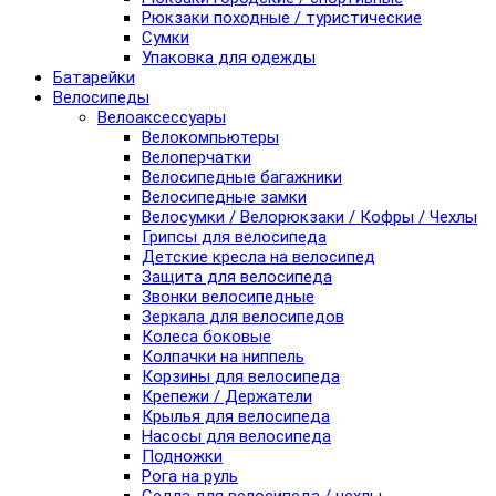
Рюкзаки походные / туристические
Сумки
Упаковка для одежды
Батарейки
Велосипеды
Велоаксессуары
Велокомпьютеры
Велоперчатки
Велосипедные багажники
Велосипедные замки
Велосумки / Велорюкзаки / Кофры / Чехлы
Грипсы для велосипеда
Детские кресла на велосипед
Защита для велосипеда
Звонки велосипедные
Зеркала для велосипедов
Колеса боковые
Колпачки на ниппель
Корзины для велосипеда
Крепежи / Держатели
Крылья для велосипеда
Насосы для велосипеда
Подножки
Рога на руль