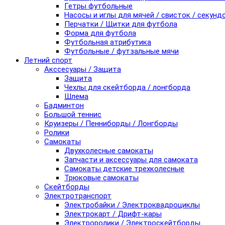
Гетры футбольные
Насосы и иглы для мячей / свисток / секунд
Перчатки / Щитки для футбола
Форма для футбола
Футбольная атрибутика
Футбольные / футзальные мячи
Летний спорт
Акссесуары / Защита
Защита
Чехлы для скейтборда / лонгборда
Шлема
Бадминтон
Большой теннис
Круизеры / Пенниборды / Лонгборды
Ролики
Самокаты
Двухколесные самокаты
Запчасти и аксессуары для самоката
Самокаты детские трехколесные
Трюковые самокаты
Скейтборды
Электротранспорт
Электробайки / Электроквадроциклы
Электрокарт / Дрифт-кары
Электроролики / Электроскейтборды