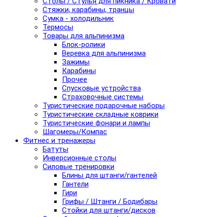
Столы / Стулья для пикника / Кровати
Стяжки, карабины, транцы
Сумка - холодильник
Термосы
Товары для альпинизма
Блок-ролики
Веревка для альпинизма
Зажимы
Карабины
Прочее
Спусковые устройства
Страховочные системы
Туристические подарочные наборы
Туристические складные коврики
Туристические фонари и лампы
Шагомеры/Компас
Фитнес и тренажеры
Батуты
Инверсионные столы
Силовые тренировки
Блины для штанги/гантелей
Гантели
Гири
Грифы / Штанги / Бодибары
Стойки для штанги/дисков