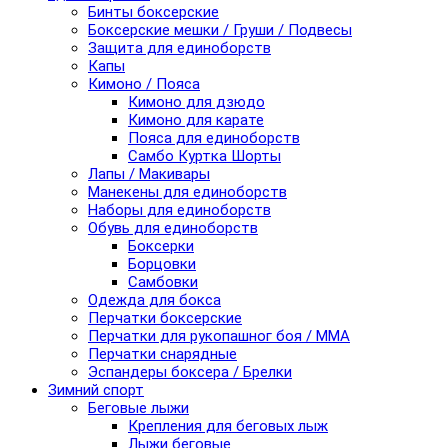
Бинты боксерские
Боксерские мешки / Груши / Подвесы
Защита для единоборств
Капы
Кимоно / Пояса
Кимоно для дзюдо
Кимоно для карате
Пояса для единоборств
Самбо Куртка Шорты
Лапы / Макивары
Манекены для единоборств
Наборы для единоборств
Обувь для единоборств
Боксерки
Борцовки
Самбовки
Одежда для бокса
Перчатки боксерские
Перчатки для рукопашног боя / ММА
Перчатки снарядные
Эспандеры боксера / Брелки
Зимний спорт
Беговые лыжи
Крепления для беговых лыж
Лыжи беговые