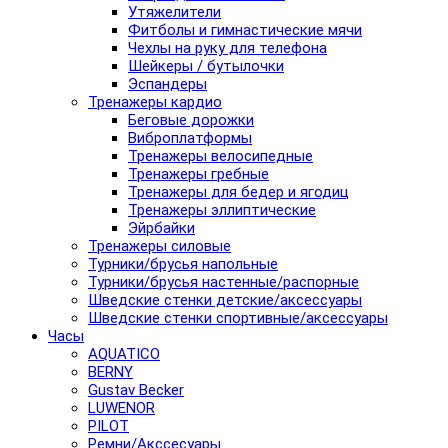
Утяжелители
Фитболы и гимнастические мячи
Чехлы на руку для телефона
Шейкеры / бутылочки
Эспандеры
Тренажеры кардио
Беговые дорожки
Виброплатформы
Тренажеры велосипедные
Тренажеры гребные
Тренажеры для бедер и ягодиц
Тренажеры эллиптические
Эйрбайки
Тренажеры силовые
Турники/брусья напольные
Турники/брусья настенные/распорные
Шведские стенки детские/аксессуары
Шведские стенки спортивные/аксессуары
Часы
AQUATICO
BERNY
Gustav Becker
LUWENOR
PILOT
Pемни/Акссесуары