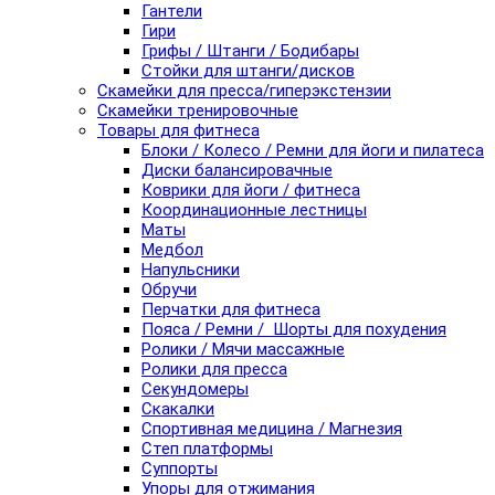
Гантели
Гири
Грифы / Штанги / Бодибары
Стойки для штанги/дисков
Скамейки для пресса/гиперэкстензии
Скамейки тренировочные
Товары для фитнеса
Блоки / Колесо / Ремни для йоги и пилатеса
Диски балансировачные
Коврики для йоги / фитнеса
Координационные лестницы
Маты
Медбол
Напульсники
Обручи
Перчатки для фитнеса
Пояса / Ремни / Шорты для похудения
Ролики / Мячи массажные
Ролики для пресса
Секундомеры
Скакалки
Спортивная медицина / Магнезия
Степ платформы
Суппорты
Упоры для отжимания