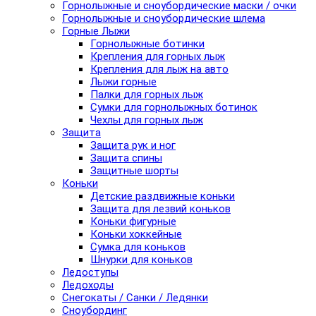
Горнолыжные и сноубордические маски / очки
Горнолыжные и сноубордические шлема
Горные Лыжи
Горнолыжные ботинки
Крепления для горных лыж
Крепления для лыж на авто
Лыжи горные
Палки для горных лыж
Сумки для горнолыжных ботинок
Чехлы для горных лыж
Защита
Защита рук и ног
Защита спины
Защитные шорты
Коньки
Детские раздвижные коньки
Защита для лезвий коньков
Коньки фигурные
Коньки хоккейные
Сумка для коньков
Шнурки для коньков
Ледоступы
Ледоходы
Снегокаты / Санки / Ледянки
Сноубординг