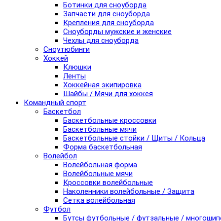
Ботинки для сноуборда
Запчасти для сноуборда
Крепления для сноуборда
Сноуборды мужские и женские
Чехлы для сноуборда
Сноутюбинги
Хоккей
Клюшки
Ленты
Хоккейная экипировка
Шайбы / Мячи для хоккея
Командный спорт
Баскетбол
Баскетбольные кроссовки
Баскетбольные мячи
Баскетбольные стойки / Щиты / Кольца
Форма баскетбольная
Волейбол
Волейбольная форма
Волейбольные мячи
Кроссовки волейбольные
Наколенники волейбольные / Защита
Сетка волейбольная
Футбол
Бутсы футбольные / футзальные / многоши