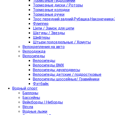
Тормозные гидролинии
Тормозные диски / Роторы
Тормозные колодки
Тормозные ручки
Трос передний,задний,Рубашка,Наконечники,
Флиппер
Цепи / Замок для цепи
Шатуны / Звезды
Шифтеры
Штыри подседельные / Хомуты
Велокрепления на авто
Велоодежда
Велосипеды
Велосипеды
Велосипеды BMX
Велосипеды двухподвесы
Велосипеды детские / подростковые
Велосипеды шоссейные/ Гравийники
Фэтбайк
Водный спорт
Баллоны
Бассейны
Вейкборды I Ниборды
Вёсла
Водные лыжи