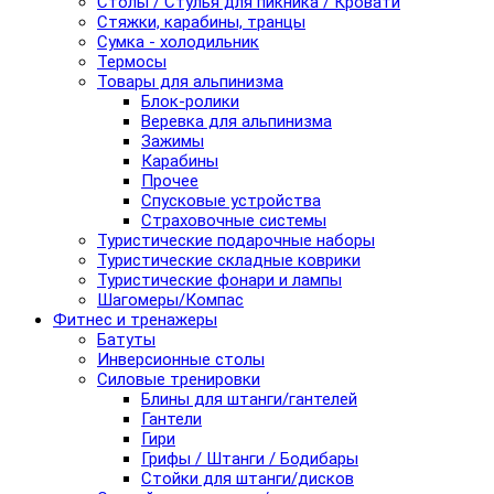
Столы / Стулья для пикника / Кровати
Стяжки, карабины, транцы
Сумка - холодильник
Термосы
Товары для альпинизма
Блок-ролики
Веревка для альпинизма
Зажимы
Карабины
Прочее
Спусковые устройства
Страховочные системы
Туристические подарочные наборы
Туристические складные коврики
Туристические фонари и лампы
Шагомеры/Компас
Фитнес и тренажеры
Батуты
Инверсионные столы
Силовые тренировки
Блины для штанги/гантелей
Гантели
Гири
Грифы / Штанги / Бодибары
Стойки для штанги/дисков