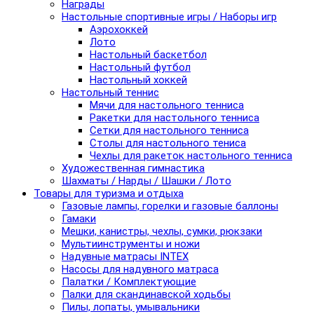
Награды
Настольные спортивные игры / Наборы игр
Аэрохоккей
Лото
Настольный баскетбол
Настольный футбол
Настольный хоккей
Настольный теннис
Мячи для настольного тенниса
Ракетки для настольного тенниса
Сетки для настольного тенниса
Столы для настольного тениса
Чехлы для ракеток настольного тенниса
Художественная гимнастика
Шахматы / Нарды / Шашки / Лото
Товары для туризма и отдыха
Газовые лампы, горелки и газовые баллоны
Гамаки
Мешки, канистры, чехлы, сумки, рюкзаки
Мультиинструменты и ножи
Надувные матрасы INTEX
Насосы для надувного матраса
Палатки / Комплектующие
Палки для скандинавской ходьбы
Пилы, лопаты, умывальники