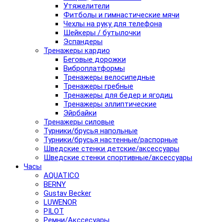
Утяжелители
Фитболы и гимнастические мячи
Чехлы на руку для телефона
Шейкеры / бутылочки
Эспандеры
Тренажеры кардио
Беговые дорожки
Виброплатформы
Тренажеры велосипедные
Тренажеры гребные
Тренажеры для бедер и ягодиц
Тренажеры эллиптические
Эйрбайки
Тренажеры силовые
Турники/брусья напольные
Турники/брусья настенные/распорные
Шведские стенки детские/аксессуары
Шведские стенки спортивные/аксессуары
Часы
AQUATICO
BERNY
Gustav Becker
LUWENOR
PILOT
Pемни/Акссесуары