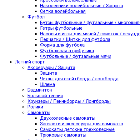
Кроссовки волейбольные
Наколенники волейбольные / Защита
Сетка волейбольная
Футбол
Бутсы футбольные / футзальные / многоши
Гетры футбольные
Насосы и иглы для мячей / свисток / секунд
Перчатки / Щитки для футбола
Форма для футбола
Футбольная атрибутика
Футбольные / футзальные мячи
Летний спорт
Акссесуары / Защита
Защита
Чехлы для скейтборда / лонгборда
Шлема
Бадминтон
Большой теннис
Круизеры / Пенниборды / Лонгборды
Ролики
Самокаты
Двухколесные самокаты
Запчасти и аксессуары для самоката
Самокаты детские трехколесные
Трюковые самокаты