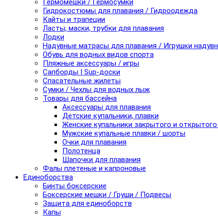
Гермомешки / Гермосумки
Гидрокостюмы для плавания / Гидроодежда
Кайты и трапеции
Ласты, маски, трубки для плавания
Лодки
Надувные матрасы для плавания / Игрушки надув
Обувь для водных видов спорта
Пляжные аксессуары / игры
Сапборды I Sup-доски
Спасательные жилеты
Сумки / Чехлы для водных лыж
Товары для бассейна
Аксессуары для плавания
Детские купальники, плавки
Женские купальники закрытого и открытого
Мужские купальные плавки / шорты
Очки для плавания
Полотенца
Шапочки для плавания
Фалы плетеные и капроновые
Единоборства
Бинты боксерские
Боксерские мешки / Груши / Подвесы
Защита для единоборств
Капы