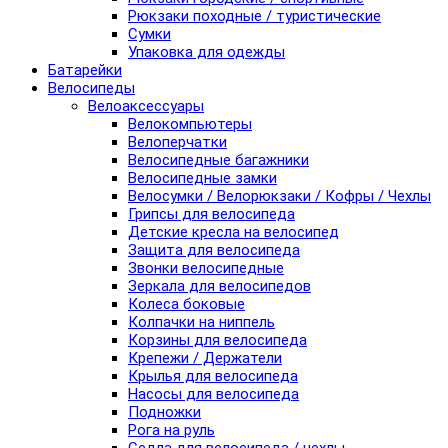
Рюкзаки походные / туристические
Сумки
Упаковка для одежды
Батарейки
Велосипеды
Велоаксессуары
Велокомпьютеры
Велоперчатки
Велосипедные багажники
Велосипедные замки
Велосумки / Велорюкзаки / Кофры / Чехлы
Грипсы для велосипеда
Детские кресла на велосипед
Защита для велосипеда
Звонки велосипедные
Зеркала для велосипедов
Колеса боковые
Колпачки на ниппель
Корзины для велосипеда
Крепежи / Держатели
Крылья для велосипеда
Насосы для велосипеда
Подножки
Рога на руль