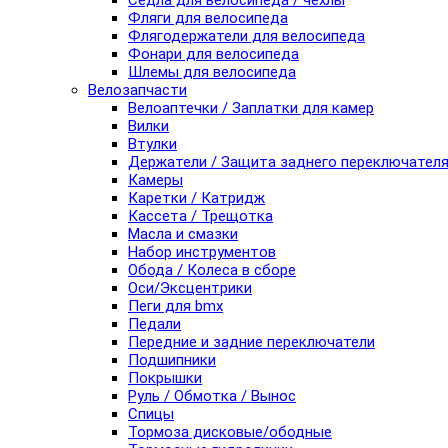
Седла для велосипеда / чехлы
Фляги для велосипеда
Флягодержатели для велосипеда
Фонари для велосипеда
Шлемы для велосипеда
Велозапчасти
Велоаптечки / Заплатки для камер
Вилки
Втулки
Держатели / Защита заднего переключател
Камеры
Каретки / Катридж
Кассета / Трещотка
Масла и смазки
Набор инструментов
Обода / Колеса в сборе
Оси/Эксцентрики
Пеги для bmx
Педали
Передние и задние переключатели
Подшипники
Покрышки
Руль / Обмотка / Вынос
Спицы
Тормоза дисковые/ободные