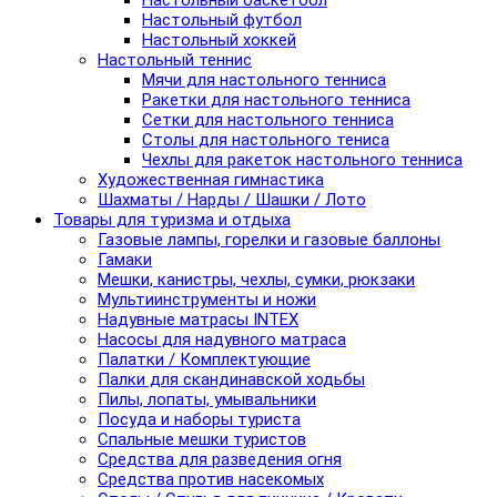
Настольный баскетбол
Настольный футбол
Настольный хоккей
Настольный теннис
Мячи для настольного тенниса
Ракетки для настольного тенниса
Сетки для настольного тенниса
Столы для настольного тениса
Чехлы для ракеток настольного тенниса
Художественная гимнастика
Шахматы / Нарды / Шашки / Лото
Товары для туризма и отдыха
Газовые лампы, горелки и газовые баллоны
Гамаки
Мешки, канистры, чехлы, сумки, рюкзаки
Мультиинструменты и ножи
Надувные матрасы INTEX
Насосы для надувного матраса
Палатки / Комплектующие
Палки для скандинавской ходьбы
Пилы, лопаты, умывальники
Посуда и наборы туриста
Спальные мешки туристов
Средства для разведения огня
Средства против насекомых