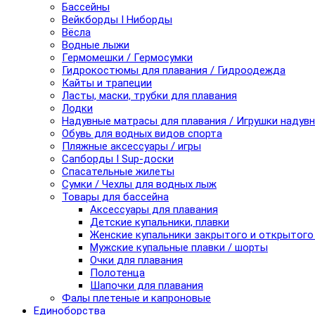
Бассейны
Вейкборды I Ниборды
Вёсла
Водные лыжи
Гермомешки / Гермосумки
Гидрокостюмы для плавания / Гидроодежда
Кайты и трапеции
Ласты, маски, трубки для плавания
Лодки
Надувные матрасы для плавания / Игрушки надув
Обувь для водных видов спорта
Пляжные аксессуары / игры
Сапборды I Sup-доски
Спасательные жилеты
Сумки / Чехлы для водных лыж
Товары для бассейна
Аксессуары для плавания
Детские купальники, плавки
Женские купальники закрытого и открытого
Мужские купальные плавки / шорты
Очки для плавания
Полотенца
Шапочки для плавания
Фалы плетеные и капроновые
Единоборства