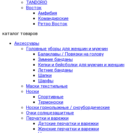
TANDORIO
Восток
Амфибия
Командирские
Ретро Восток
каталог товаров
Аксессуары
Головные уборы для женщин и мужчин
Балаклавы / Повязки на голову
Зимние банданы
Кепки и бейсболки для мужчин и женщин
Летние банданы
Шапки
Шарфы
Маски текстильные
Носки
Спортивные
Термоноски
Носки горнолыжные / сноубордические
Очки солнцезащитные
Перчатки и варежки
Детские перчатки и варежки
Женские перчатки и варежки