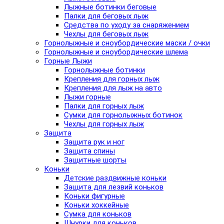
Лыжные ботинки беговые
Палки для беговых лыж
Средства по уходу за снаряжением
Чехлы для беговых лыж
Горнолыжные и сноубордические маски / очки
Горнолыжные и сноубордические шлема
Горные Лыжи
Горнолыжные ботинки
Крепления для горных лыж
Крепления для лыж на авто
Лыжи горные
Палки для горных лыж
Сумки для горнолыжных ботинок
Чехлы для горных лыж
Защита
Защита рук и ног
Защита спины
Защитные шорты
Коньки
Детские раздвижные коньки
Защита для лезвий коньков
Коньки фигурные
Коньки хоккейные
Сумка для коньков
Шнурки для коньков