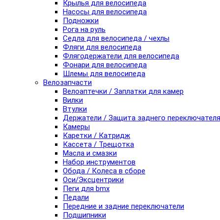
Крылья для велосипеда
Насосы для велосипеда
Подножки
Рога на руль
Седла для велосипеда / чехлы
Фляги для велосипеда
Флягодержатели для велосипеда
Фонари для велосипеда
Шлемы для велосипеда
Велозапчасти
Велоаптечки / Заплатки для камер
Вилки
Втулки
Держатели / Защита заднего переключател
Камеры
Каретки / Катридж
Кассета / Трещотка
Масла и смазки
Набор инструментов
Обода / Колеса в сборе
Оси/Эксцентрики
Пеги для bmx
Педали
Передние и задние переключатели
Подшипники