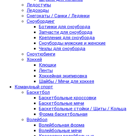
Ледоступы
Ледоходы
Снегокаты / Санки / Ледянки
Сноубординг
Ботинки для сноуборда
Запчасти для сноуборда
Крепления для сноуборда
Сноуборды мужские и женские
Чехлы для сноуборда
Сноутюбинги
Хоккей
Клюшки
Ленты
Хоккейная экипировка
Шайбы / Мячи для хоккея
Командный спорт
Баскетбол
Баскетбольные кроссовки
Баскетбольные мячи
Баскетбольные стойки / Щиты / Кольца
Форма баскетбольная
Волейбол
Волейбольная форма
Волейбольные мячи