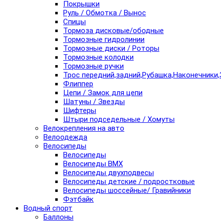
Покрышки
Руль / Обмотка / Вынос
Спицы
Тормоза дисковые/ободные
Тормозные гидролинии
Тормозные диски / Роторы
Тормозные колодки
Тормозные ручки
Трос передний,задний,Рубашка,Наконечники,
Флиппер
Цепи / Замок для цепи
Шатуны / Звезды
Шифтеры
Штыри подседельные / Хомуты
Велокрепления на авто
Велоодежда
Велосипеды
Велосипеды
Велосипеды BMX
Велосипеды двухподвесы
Велосипеды детские / подростковые
Велосипеды шоссейные/ Гравийники
Фэтбайк
Водный спорт
Баллоны