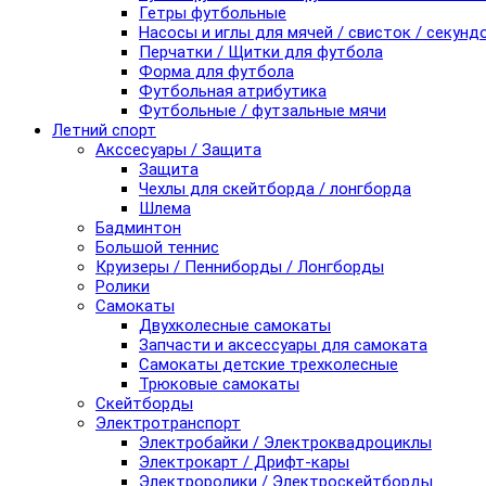
Гетры футбольные
Насосы и иглы для мячей / свисток / секунд
Перчатки / Щитки для футбола
Форма для футбола
Футбольная атрибутика
Футбольные / футзальные мячи
Летний спорт
Акссесуары / Защита
Защита
Чехлы для скейтборда / лонгборда
Шлема
Бадминтон
Большой теннис
Круизеры / Пенниборды / Лонгборды
Ролики
Самокаты
Двухколесные самокаты
Запчасти и аксессуары для самоката
Самокаты детские трехколесные
Трюковые самокаты
Скейтборды
Электротранспорт
Электробайки / Электроквадроциклы
Электрокарт / Дрифт-кары
Электроролики / Электроскейтборды