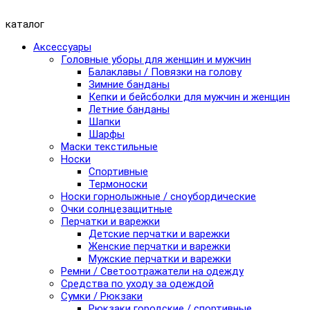
каталог
Аксессуары
Головные уборы для женщин и мужчин
Балаклавы / Повязки на голову
Зимние банданы
Кепки и бейсболки для мужчин и женщин
Летние банданы
Шапки
Шарфы
Маски текстильные
Носки
Спортивные
Термоноски
Носки горнолыжные / сноубордические
Очки солнцезащитные
Перчатки и варежки
Детские перчатки и варежки
Женские перчатки и варежки
Мужские перчатки и варежки
Ремни / Светоотражатели на одежду
Средства по уходу за одеждой
Сумки / Рюкзаки
Рюкзаки городские / спортивные