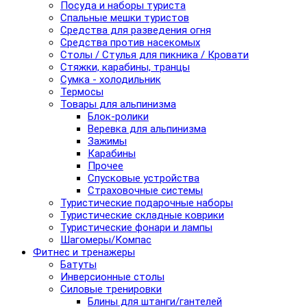
Посуда и наборы туриста
Спальные мешки туристов
Средства для разведения огня
Средства против насекомых
Столы / Стулья для пикника / Кровати
Стяжки, карабины, транцы
Сумка - холодильник
Термосы
Товары для альпинизма
Блок-ролики
Веревка для альпинизма
Зажимы
Карабины
Прочее
Спусковые устройства
Страховочные системы
Туристические подарочные наборы
Туристические складные коврики
Туристические фонари и лампы
Шагомеры/Компас
Фитнес и тренажеры
Батуты
Инверсионные столы
Силовые тренировки
Блины для штанги/гантелей