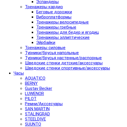
Эспандеры
Тренажеры кардио
Беговые дорожки
Виброплатформы
Тренажеры велосипедные
Тренажеры гребные
Тренажеры для бедер и ягодиц
Тренажеры эллиптические
Эйрбайки
Тренажеры силовые
Турники/брусья напольные
Турники/брусья настенные/распорные
Шведские стенки детские/аксессуары
Шведские стенки спортивные/аксессуары
Часы
AQUATICO
BERNY
Gustav Becker
LUWENOR
PILOT
Pемни/Акссесуары
SAN MARTIN
STALINGRAD
STEELDIVE
SUUNTO