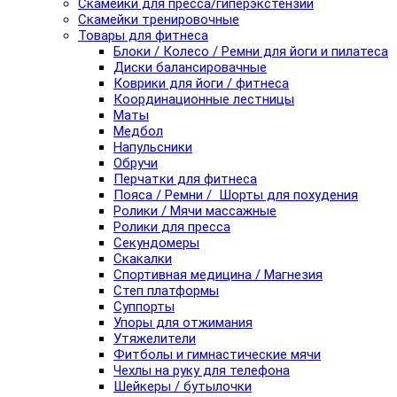
Скамейки для пресса/гиперэкстензии
Скамейки тренировочные
Товары для фитнеса
Блоки / Колесо / Ремни для йоги и пилатеса
Диски балансировачные
Коврики для йоги / фитнеса
Координационные лестницы
Маты
Медбол
Напульсники
Обручи
Перчатки для фитнеса
Пояса / Ремни / Шорты для похудения
Ролики / Мячи массажные
Ролики для пресса
Секундомеры
Скакалки
Спортивная медицина / Магнезия
Степ платформы
Суппорты
Упоры для отжимания
Утяжелители
Фитболы и гимнастические мячи
Чехлы на руку для телефона
Шейкеры / бутылочки