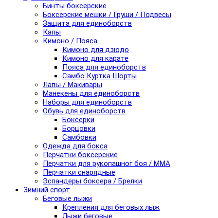
Бинты боксерские
Боксерские мешки / Груши / Подвесы
Защита для единоборств
Капы
Кимоно / Пояса
Кимоно для дзюдо
Кимоно для карате
Пояса для единоборств
Самбо Куртка Шорты
Лапы / Макивары
Манекены для единоборств
Наборы для единоборств
Обувь для единоборств
Боксерки
Борцовки
Самбовки
Одежда для бокса
Перчатки боксерские
Перчатки для рукопашног боя / ММА
Перчатки снарядные
Эспандеры боксера / Брелки
Зимний спорт
Беговые лыжи
Крепления для беговых лыж
Лыжи беговые