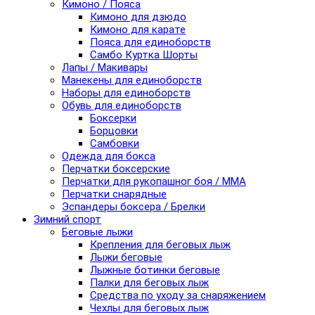
Кимоно / Пояса
Кимоно для дзюдо
Кимоно для карате
Пояса для единоборств
Самбо Куртка Шорты
Лапы / Макивары
Манекены для единоборств
Наборы для единоборств
Обувь для единоборств
Боксерки
Борцовки
Самбовки
Одежда для бокса
Перчатки боксерские
Перчатки для рукопашног боя / ММА
Перчатки снарядные
Эспандеры боксера / Брелки
Зимний спорт
Беговые лыжи
Крепления для беговых лыж
Лыжи беговые
Лыжные ботинки беговые
Палки для беговых лыж
Средства по уходу за снаряжением
Чехлы для беговых лыж