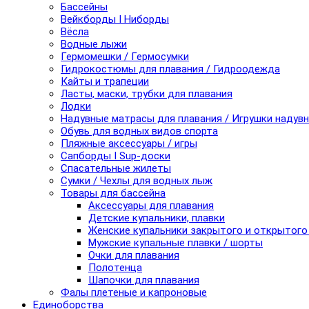
Бассейны
Вейкборды I Ниборды
Вёсла
Водные лыжи
Гермомешки / Гермосумки
Гидрокостюмы для плавания / Гидроодежда
Кайты и трапеции
Ласты, маски, трубки для плавания
Лодки
Надувные матрасы для плавания / Игрушки надув
Обувь для водных видов спорта
Пляжные аксессуары / игры
Сапборды I Sup-доски
Спасательные жилеты
Сумки / Чехлы для водных лыж
Товары для бассейна
Аксессуары для плавания
Детские купальники, плавки
Женские купальники закрытого и открытого
Мужские купальные плавки / шорты
Очки для плавания
Полотенца
Шапочки для плавания
Фалы плетеные и капроновые
Единоборства