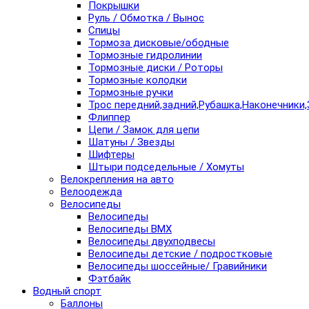
Покрышки
Руль / Обмотка / Вынос
Спицы
Тормоза дисковые/ободные
Тормозные гидролинии
Тормозные диски / Роторы
Тормозные колодки
Тормозные ручки
Трос передний,задний,Рубашка,Наконечники,
Флиппер
Цепи / Замок для цепи
Шатуны / Звезды
Шифтеры
Штыри подседельные / Хомуты
Велокрепления на авто
Велоодежда
Велосипеды
Велосипеды
Велосипеды BMX
Велосипеды двухподвесы
Велосипеды детские / подростковые
Велосипеды шоссейные/ Гравийники
Фэтбайк
Водный спорт
Баллоны