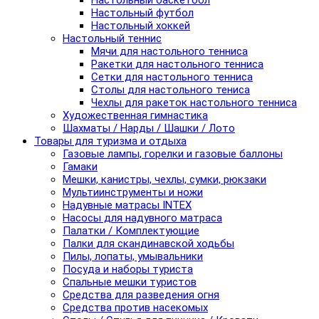
Настольный баскетбол
Настольный футбол
Настольный хоккей
Настольный теннис
Мячи для настольного тенниса
Ракетки для настольного тенниса
Сетки для настольного тенниса
Столы для настольного тениса
Чехлы для ракеток настольного тенниса
Художественная гимнастика
Шахматы / Нарды / Шашки / Лото
Товары для туризма и отдыха
Газовые лампы, горелки и газовые баллоны
Гамаки
Мешки, канистры, чехлы, сумки, рюкзаки
Мультиинструменты и ножи
Надувные матрасы INTEX
Насосы для надувного матраса
Палатки / Комплектующие
Палки для скандинавской ходьбы
Пилы, лопаты, умывальники
Посуда и наборы туриста
Спальные мешки туристов
Средства для разведения огня
Средства против насекомых