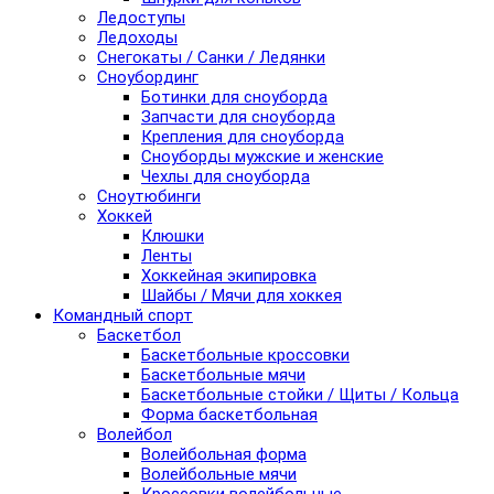
Ледоступы
Ледоходы
Снегокаты / Санки / Ледянки
Сноубординг
Ботинки для сноуборда
Запчасти для сноуборда
Крепления для сноуборда
Сноуборды мужские и женские
Чехлы для сноуборда
Сноутюбинги
Хоккей
Клюшки
Ленты
Хоккейная экипировка
Шайбы / Мячи для хоккея
Командный спорт
Баскетбол
Баскетбольные кроссовки
Баскетбольные мячи
Баскетбольные стойки / Щиты / Кольца
Форма баскетбольная
Волейбол
Волейбольная форма
Волейбольные мячи