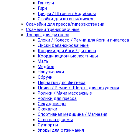
Гантели
Гири
Грифы / Штанги / Бодибары
Стойки для штанги/дисков
Скамейки для пресса/гиперэкстензии
Скамейки тренировочные
Товары для фитнеса
Блоки / Колесо / Ремни для йоги и пилатеса
Диски балансировачные
Коврики для йоги / фитнеса
Координационные лестницы
Маты
Медбол
Напульсники
Обручи
Перчатки для фитнеса
Пояса / Ремни / Шорты для похудения
Ролики / Мячи массажные
Ролики для пресса
Секундомеры
Скакалки
Спортивная медицина / Магнезия
Степ платформы
Суппорты
Упоры для отжимания