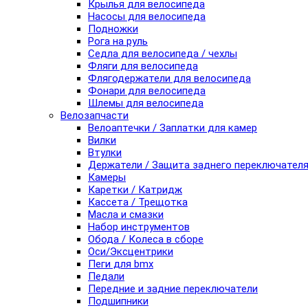
Крылья для велосипеда
Насосы для велосипеда
Подножки
Рога на руль
Седла для велосипеда / чехлы
Фляги для велосипеда
Флягодержатели для велосипеда
Фонари для велосипеда
Шлемы для велосипеда
Велозапчасти
Велоаптечки / Заплатки для камер
Вилки
Втулки
Держатели / Защита заднего переключател
Камеры
Каретки / Катридж
Кассета / Трещотка
Масла и смазки
Набор инструментов
Обода / Колеса в сборе
Оси/Эксцентрики
Пеги для bmx
Педали
Передние и задние переключатели
Подшипники