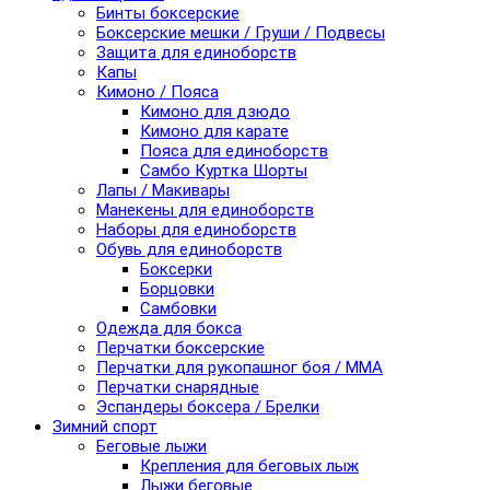
Бинты боксерские
Боксерские мешки / Груши / Подвесы
Защита для единоборств
Капы
Кимоно / Пояса
Кимоно для дзюдо
Кимоно для карате
Пояса для единоборств
Самбо Куртка Шорты
Лапы / Макивары
Манекены для единоборств
Наборы для единоборств
Обувь для единоборств
Боксерки
Борцовки
Самбовки
Одежда для бокса
Перчатки боксерские
Перчатки для рукопашног боя / ММА
Перчатки снарядные
Эспандеры боксера / Брелки
Зимний спорт
Беговые лыжи
Крепления для беговых лыж
Лыжи беговые