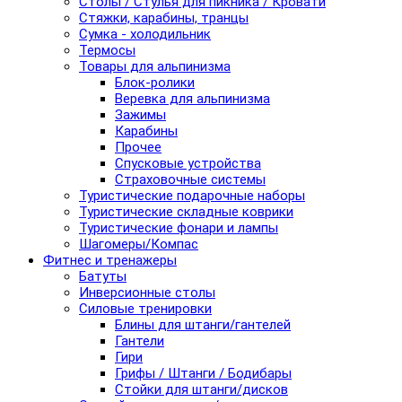
Столы / Стулья для пикника / Кровати
Стяжки, карабины, транцы
Сумка - холодильник
Термосы
Товары для альпинизма
Блок-ролики
Веревка для альпинизма
Зажимы
Карабины
Прочее
Спусковые устройства
Страховочные системы
Туристические подарочные наборы
Туристические складные коврики
Туристические фонари и лампы
Шагомеры/Компас
Фитнес и тренажеры
Батуты
Инверсионные столы
Силовые тренировки
Блины для штанги/гантелей
Гантели
Гири
Грифы / Штанги / Бодибары
Стойки для штанги/дисков