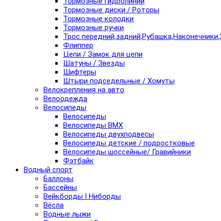
Тормозные гидролинии
Тормозные диски / Роторы
Тормозные колодки
Тормозные ручки
Трос передний,задний,Рубашка,Наконечники,
Флиппер
Цепи / Замок для цепи
Шатуны / Звезды
Шифтеры
Штыри подседельные / Хомуты
Велокрепления на авто
Велоодежда
Велосипеды
Велосипеды
Велосипеды BMX
Велосипеды двухподвесы
Велосипеды детские / подростковые
Велосипеды шоссейные/ Гравийники
Фэтбайк
Водный спорт
Баллоны
Бассейны
Вейкборды I Ниборды
Вёсла
Водные лыжи