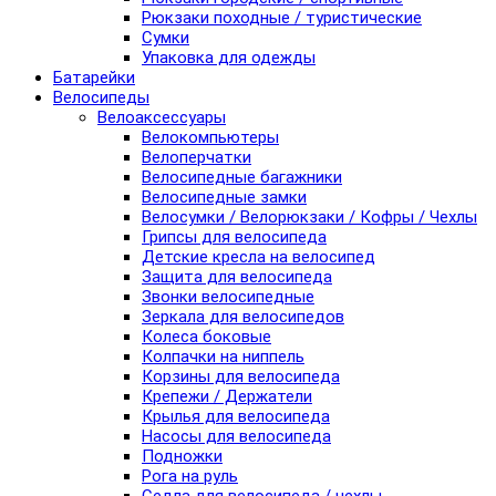
Рюкзаки походные / туристические
Сумки
Упаковка для одежды
Батарейки
Велосипеды
Велоаксессуары
Велокомпьютеры
Велоперчатки
Велосипедные багажники
Велосипедные замки
Велосумки / Велорюкзаки / Кофры / Чехлы
Грипсы для велосипеда
Детские кресла на велосипед
Защита для велосипеда
Звонки велосипедные
Зеркала для велосипедов
Колеса боковые
Колпачки на ниппель
Корзины для велосипеда
Крепежи / Держатели
Крылья для велосипеда
Насосы для велосипеда
Подножки
Рога на руль