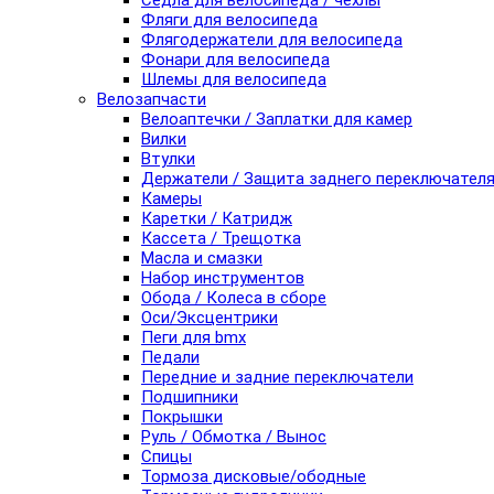
Седла для велосипеда / чехлы
Фляги для велосипеда
Флягодержатели для велосипеда
Фонари для велосипеда
Шлемы для велосипеда
Велозапчасти
Велоаптечки / Заплатки для камер
Вилки
Втулки
Держатели / Защита заднего переключател
Камеры
Каретки / Катридж
Кассета / Трещотка
Масла и смазки
Набор инструментов
Обода / Колеса в сборе
Оси/Эксцентрики
Пеги для bmx
Педали
Передние и задние переключатели
Подшипники
Покрышки
Руль / Обмотка / Вынос
Спицы
Тормоза дисковые/ободные