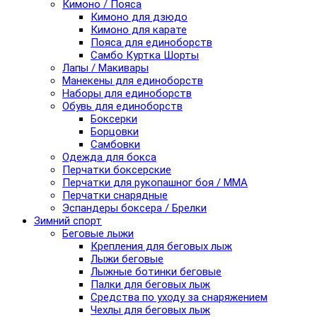
Кимоно / Пояса
Кимоно для дзюдо
Кимоно для карате
Пояса для единоборств
Самбо Куртка Шорты
Лапы / Макивары
Манекены для единоборств
Наборы для единоборств
Обувь для единоборств
Боксерки
Борцовки
Самбовки
Одежда для бокса
Перчатки боксерские
Перчатки для рукопашног боя / ММА
Перчатки снарядные
Эспандеры боксера / Брелки
Зимний спорт
Беговые лыжи
Крепления для беговых лыж
Лыжи беговые
Лыжные ботинки беговые
Палки для беговых лыж
Средства по уходу за снаряжением
Чехлы для беговых лыж