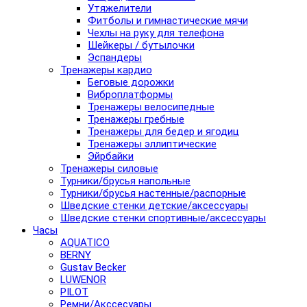
Утяжелители
Фитболы и гимнастические мячи
Чехлы на руку для телефона
Шейкеры / бутылочки
Эспандеры
Тренажеры кардио
Беговые дорожки
Виброплатформы
Тренажеры велосипедные
Тренажеры гребные
Тренажеры для бедер и ягодиц
Тренажеры эллиптические
Эйрбайки
Тренажеры силовые
Турники/брусья напольные
Турники/брусья настенные/распорные
Шведские стенки детские/аксессуары
Шведские стенки спортивные/аксессуары
Часы
AQUATICO
BERNY
Gustav Becker
LUWENOR
PILOT
Pемни/Акссесуары