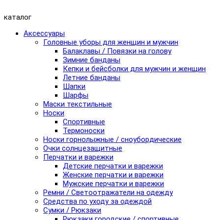
каталог
Аксессуары
Головные уборы для женщин и мужчин
Балаклавы / Повязки на голову
Зимние банданы
Кепки и бейсболки для мужчин и женщин
Летние банданы
Шапки
Шарфы
Маски текстильные
Носки
Спортивные
Термоноски
Носки горнолыжные / сноубордические
Очки солнцезащитные
Перчатки и варежки
Детские перчатки и варежки
Женские перчатки и варежки
Мужские перчатки и варежки
Ремни / Светоотражатели на одежду
Средства по уходу за одеждой
Сумки / Рюкзаки
Рюкзаки городские / спортивные