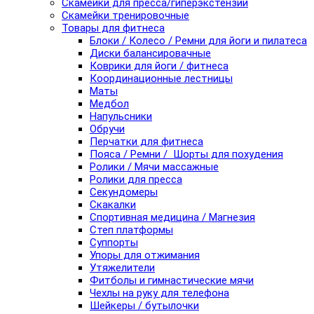
Скамейки для пресса/гиперэкстензии
Скамейки тренировочные
Товары для фитнеса
Блоки / Колесо / Ремни для йоги и пилатеса
Диски балансировачные
Коврики для йоги / фитнеса
Координационные лестницы
Маты
Медбол
Напульсники
Обручи
Перчатки для фитнеса
Пояса / Ремни / Шорты для похудения
Ролики / Мячи массажные
Ролики для пресса
Секундомеры
Скакалки
Спортивная медицина / Магнезия
Степ платформы
Суппорты
Упоры для отжимания
Утяжелители
Фитболы и гимнастические мячи
Чехлы на руку для телефона
Шейкеры / бутылочки