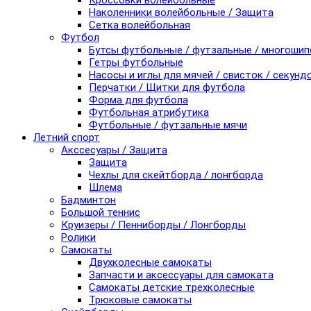
Кроссовки волейбольные
Наколенники волейбольные / Защита
Сетка волейбольная
Футбол
Бутсы футбольные / футзальные / многоши
Гетры футбольные
Насосы и иглы для мячей / свисток / секунд
Перчатки / Щитки для футбола
Форма для футбола
Футбольная атрибутика
Футбольные / футзальные мячи
Летний спорт
Акссесуары / Защита
Защита
Чехлы для скейтборда / лонгборда
Шлема
Бадминтон
Большой теннис
Круизеры / Пенниборды / Лонгборды
Ролики
Самокаты
Двухколесные самокаты
Запчасти и аксессуары для самоката
Самокаты детские трехколесные
Трюковые самокаты