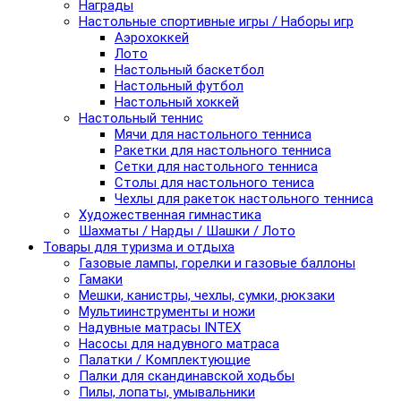
Награды
Настольные спортивные игры / Наборы игр
Аэрохоккей
Лото
Настольный баскетбол
Настольный футбол
Настольный хоккей
Настольный теннис
Мячи для настольного тенниса
Ракетки для настольного тенниса
Сетки для настольного тенниса
Столы для настольного тениса
Чехлы для ракеток настольного тенниса
Художественная гимнастика
Шахматы / Нарды / Шашки / Лото
Товары для туризма и отдыха
Газовые лампы, горелки и газовые баллоны
Гамаки
Мешки, канистры, чехлы, сумки, рюкзаки
Мультиинструменты и ножи
Надувные матрасы INTEX
Насосы для надувного матраса
Палатки / Комплектующие
Палки для скандинавской ходьбы
Пилы, лопаты, умывальники