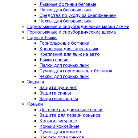
Лыжные ботинки беговые
Палки для беговых лыж
Средства по уходу за снаряжением
Чехлы для беговых лыж
Горнолыжные и сноубордические маски / очки
Горнолыжные и сноубордические шлема
Горные Лыжи
Горнолыжные ботинки
Крепления для горных лыж
Крепления для лыж на авто
Лыжи горные
Палки для горных лыж
Сумки для горнолыжных ботинок
Чехлы для горных лыж
Защита
Защита рук и ног
Защита спины
Защитные шорты
Коньки
Детские раздвижные коньки
Защита для лезвий коньков
Коньки фигурные
Коньки хоккейные
Сумка для коньков
Шнурки для коньков