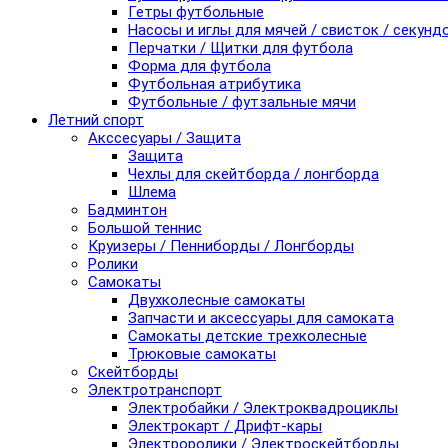
Гетры футбольные
Насосы и иглы для мячей / свисток / секунд
Перчатки / Щитки для футбола
Форма для футбола
Футбольная атрибутика
Футбольные / футзальные мячи
Летний спорт
Акссесуары / Защита
Защита
Чехлы для скейтборда / лонгборда
Шлема
Бадминтон
Большой теннис
Круизеры / Пенниборды / Лонгборды
Ролики
Самокаты
Двухколесные самокаты
Запчасти и аксессуары для самоката
Самокаты детские трехколесные
Трюковые самокаты
Скейтборды
Электротранспорт
Электробайки / Электроквадроциклы
Электрокарт / Дрифт-кары
Электроролики / Электроскейтборды