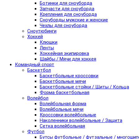
Ботинки для сноуборда
Запчасти для сноуборда
Крепления для сноуборда
Сноуборды мужские и женские
Чехлы для сноуборда
Сноутюбинги
Хоккей
Клюшки
Ленты
Хоккейная экипировка
Шайбы / Мячи для хоккея
Командный спорт
Баскетбол
Баскетбольные кроссовки
Баскетбольные мячи
Баскетбольные стойки / Щиты / Кольца
Форма баскетбольная
Волейбол
Волейбольная форма
Волейбольные мячи
Кроссовки волейбольные
Наколенники волейбольные / Защита
Сетка волейбольная
Футбол
Бутсы футбольные / футзальные / многоши