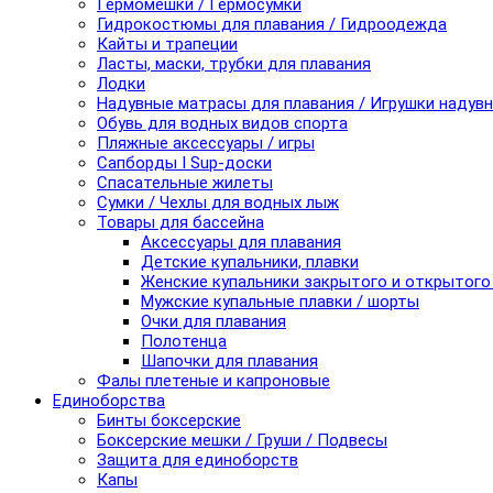
Гермомешки / Гермосумки
Гидрокостюмы для плавания / Гидроодежда
Кайты и трапеции
Ласты, маски, трубки для плавания
Лодки
Надувные матрасы для плавания / Игрушки надув
Обувь для водных видов спорта
Пляжные аксессуары / игры
Сапборды I Sup-доски
Спасательные жилеты
Сумки / Чехлы для водных лыж
Товары для бассейна
Аксессуары для плавания
Детские купальники, плавки
Женские купальники закрытого и открытого
Мужские купальные плавки / шорты
Очки для плавания
Полотенца
Шапочки для плавания
Фалы плетеные и капроновые
Единоборства
Бинты боксерские
Боксерские мешки / Груши / Подвесы
Защита для единоборств
Капы