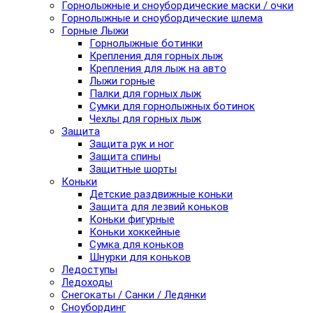
Горнолыжные и сноубордические маски / очки
Горнолыжные и сноубордические шлема
Горные Лыжи
Горнолыжные ботинки
Крепления для горных лыж
Крепления для лыж на авто
Лыжи горные
Палки для горных лыж
Сумки для горнолыжных ботинок
Чехлы для горных лыж
Защита
Защита рук и ног
Защита спины
Защитные шорты
Коньки
Детские раздвижные коньки
Защита для лезвий коньков
Коньки фигурные
Коньки хоккейные
Сумка для коньков
Шнурки для коньков
Ледоступы
Ледоходы
Снегокаты / Санки / Ледянки
Сноубординг