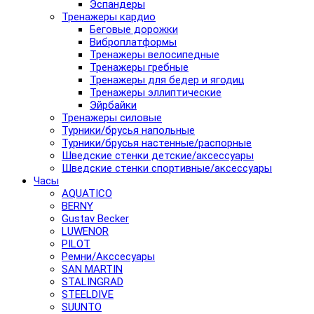
Эспандеры
Тренажеры кардио
Беговые дорожки
Виброплатформы
Тренажеры велосипедные
Тренажеры гребные
Тренажеры для бедер и ягодиц
Тренажеры эллиптические
Эйрбайки
Тренажеры силовые
Турники/брусья напольные
Турники/брусья настенные/распорные
Шведские стенки детские/аксессуары
Шведские стенки спортивные/аксессуары
Часы
AQUATICO
BERNY
Gustav Becker
LUWENOR
PILOT
Pемни/Акссесуары
SAN MARTIN
STALINGRAD
STEELDIVE
SUUNTO