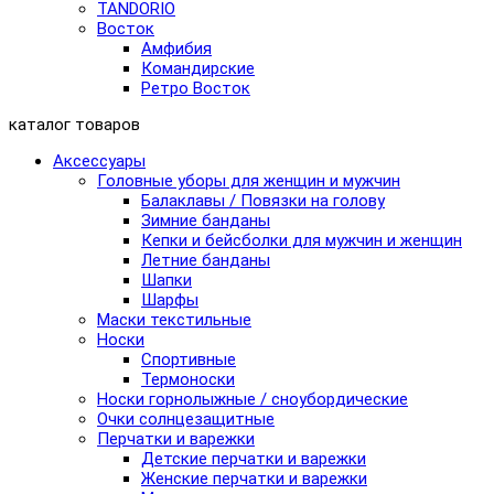
TANDORIO
Восток
Амфибия
Командирские
Ретро Восток
каталог товаров
Аксессуары
Головные уборы для женщин и мужчин
Балаклавы / Повязки на голову
Зимние банданы
Кепки и бейсболки для мужчин и женщин
Летние банданы
Шапки
Шарфы
Маски текстильные
Носки
Спортивные
Термоноски
Носки горнолыжные / сноубордические
Очки солнцезащитные
Перчатки и варежки
Детские перчатки и варежки
Женские перчатки и варежки