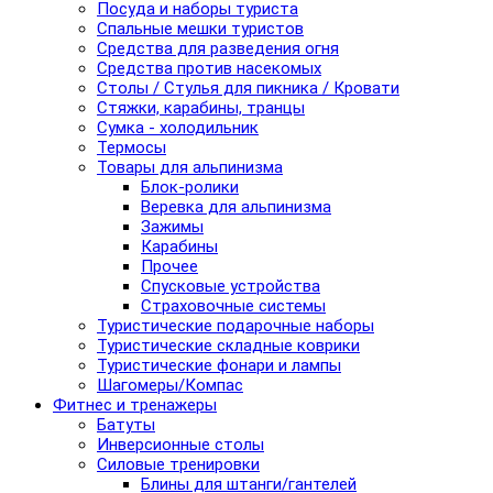
Посуда и наборы туриста
Спальные мешки туристов
Средства для разведения огня
Средства против насекомых
Столы / Стулья для пикника / Кровати
Стяжки, карабины, транцы
Сумка - холодильник
Термосы
Товары для альпинизма
Блок-ролики
Веревка для альпинизма
Зажимы
Карабины
Прочее
Спусковые устройства
Страховочные системы
Туристические подарочные наборы
Туристические складные коврики
Туристические фонари и лампы
Шагомеры/Компас
Фитнес и тренажеры
Батуты
Инверсионные столы
Силовые тренировки
Блины для штанги/гантелей