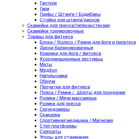
Гантели
Гири
Грифы / Штанги / Бодибары
Стойки для штанги/дисков
Скамейки для пресса/гиперэкстензии
Скамейки тренировочные
Товары для фитнеса
Блоки / Колесо / Ремни для йоги и пилатеса
Диски балансировачные
Коврики для йоги / фитнеса
Координационные лестницы
Маты
Медбол
Напульсники
Обручи
Перчатки для фитнеса
Пояса / Ремни / Шорты для похудения
Ролики / Мячи массажные
Ролики для пресса
Секундомеры
Скакалки
Спортивная медицина / Магнезия
Степ платформы
Суппорты
Упоры для отжимания