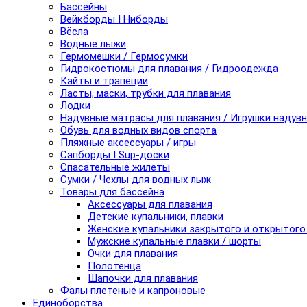
Бассейны
Вейкборды I Ниборды
Вёсла
Водные лыжи
Гермомешки / Гермосумки
Гидрокостюмы для плавания / Гидроодежда
Кайты и трапеции
Ласты, маски, трубки для плавания
Лодки
Надувные матрасы для плавания / Игрушки надув
Обувь для водных видов спорта
Пляжные аксессуары / игры
Сапборды I Sup-доски
Спасательные жилеты
Сумки / Чехлы для водных лыж
Товары для бассейна
Аксессуары для плавания
Детские купальники, плавки
Женские купальники закрытого и открытого
Мужские купальные плавки / шорты
Очки для плавания
Полотенца
Шапочки для плавания
Фалы плетеные и капроновые
Единоборства