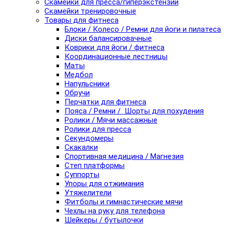
Скамейки для пресса/гиперэкстензии
Скамейки тренировочные
Товары для фитнеса
Блоки / Колесо / Ремни для йоги и пилатеса
Диски балансировачные
Коврики для йоги / фитнеса
Координационные лестницы
Маты
Медбол
Напульсники
Обручи
Перчатки для фитнеса
Пояса / Ремни / Шорты для похудения
Ролики / Мячи массажные
Ролики для пресса
Секундомеры
Скакалки
Спортивная медицина / Магнезия
Степ платформы
Суппорты
Упоры для отжимания
Утяжелители
Фитболы и гимнастические мячи
Чехлы на руку для телефона
Шейкеры / бутылочки