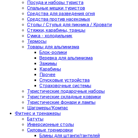
Посуда и наборы туриста
Спальные мешки туристов
Средства для разведения огня
Средства против насекомых
Столы / Стулья для пикника / Кровати
Стяжки, карабины, транцы
Сумка - холодильник
Термосы
Товары для альпинизма
Блок-ролики
Веревка для альпинизма
Зажимы
Карабины
Прочее
Спусковые устройства
Страховочные системы
Туристические подарочные наборы
Туристические складные коврики
Туристические фонари и лампы
Шагомеры/Компас
Фитнес и тренажеры
Батуты
Инверсионные столы
Силовые тренировки
Блины для штанги/гантелей