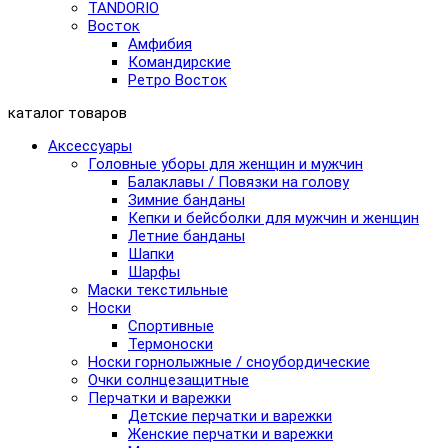
TANDORIO
Восток
Амфибия
Командирские
Ретро Восток
каталог товаров
Аксессуары
Головные уборы для женщин и мужчин
Балаклавы / Повязки на голову
Зимние банданы
Кепки и бейсболки для мужчин и женщин
Летние банданы
Шапки
Шарфы
Маски текстильные
Носки
Спортивные
Термоноски
Носки горнолыжные / сноубордические
Очки солнцезащитные
Перчатки и варежки
Детские перчатки и варежки
Женские перчатки и варежки