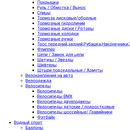
Покрышки
Руль / Обмотка / Вынос
Спицы
Тормоза дисковые/ободные
Тормозные гидролинии
Тормозные диски / Роторы
Тормозные колодки
Тормозные ручки
Трос передний,задний,Рубашка,Наконечники,
Флиппер
Цепи / Замок для цепи
Шатуны / Звезды
Шифтеры
Штыри подседельные / Хомуты
Велокрепления на авто
Велоодежда
Велосипеды
Велосипеды
Велосипеды BMX
Велосипеды двухподвесы
Велосипеды детские / подростковые
Велосипеды шоссейные/ Гравийники
Фэтбайк
Водный спорт
Баллоны