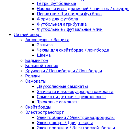
Гетры футбольные
Насосы и иглы для мячей / свисток / секунд
Перчатки / Щитки для футбола
Форма для футбола
Футбольная атрибутика
Футбольные / футзальные мячи
Летний спорт
Акссесуары / Защита
Защита
Чехлы для скейтборда / лонгборда
Шлема
Бадминтон
Большой теннис
Круизеры / Пенниборды / Лонгборды
Ролики
Самокаты
Двухколесные самокаты
Запчасти и аксессуары для самоката
Самокаты детские трехколесные
Трюковые самокаты
Скейтборды
Электротранспорт
Электробайки / Электроквадроциклы
Электрокарт / Дрифт-кары
Электроролики / Электроскейтборды