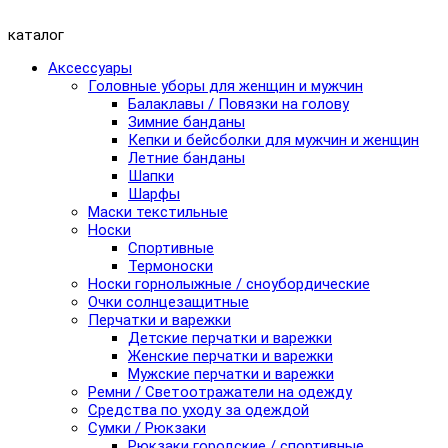
каталог
Аксессуары
Головные уборы для женщин и мужчин
Балаклавы / Повязки на голову
Зимние банданы
Кепки и бейсболки для мужчин и женщин
Летние банданы
Шапки
Шарфы
Маски текстильные
Носки
Спортивные
Термоноски
Носки горнолыжные / сноубордические
Очки солнцезащитные
Перчатки и варежки
Детские перчатки и варежки
Женские перчатки и варежки
Мужские перчатки и варежки
Ремни / Светоотражатели на одежду
Средства по уходу за одеждой
Сумки / Рюкзаки
Рюкзаки городские / спортивные