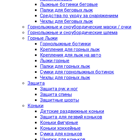
Лыжные ботинки беговые
Палки для беговых лыж
Средства по уходу за снаряжением
Чехлы для беговых лыж
Горнолыжные и сноубордические маски / очки
Горнолыжные и сноубордические шлема
Горные Лыжи
Горнолыжные ботинки
Крепления для горных лыж
Крепления для лыж на авто
Лыжи горные
Палки для горных лыж
Сумки для горнолыжных ботинок
Чехлы для горных лыж
Защита
Защита рук и ног
Защита спины
Защитные шорты
Коньки
Детские раздвижные коньки
Защита для лезвий коньков
Коньки фигурные
Коньки хоккейные
Сумка для коньков
Шнурки для коньков