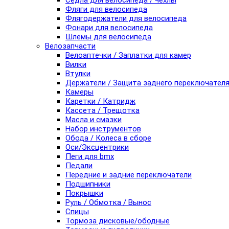
Седла для велосипеда / чехлы
Фляги для велосипеда
Флягодержатели для велосипеда
Фонари для велосипеда
Шлемы для велосипеда
Велозапчасти
Велоаптечки / Заплатки для камер
Вилки
Втулки
Держатели / Защита заднего переключател
Камеры
Каретки / Катридж
Кассета / Трещотка
Масла и смазки
Набор инструментов
Обода / Колеса в сборе
Оси/Эксцентрики
Пеги для bmx
Педали
Передние и задние переключатели
Подшипники
Покрышки
Руль / Обмотка / Вынос
Спицы
Тормоза дисковые/ободные