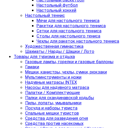
Настольный баскетбол
Настольный футбол
Настольный хоккей
Настольный теннис
Мячи для настольного тенниса
Ракетки для настольного тенниса
Сетки для настольного тенниса
Столы для настольного тениса
Чехлы для ракеток настольного тенниса
Художественная гимнастика
Шахматы / Нарды / Шашки / Лото
Товары для туризма и отдыха
Газовые лампы, горелки и газовые баллоны
Гамаки
Мешки, канистры, чехлы, сумки, рюкзаки
Мультиинструменты и ножи
Надувные матрасы INTEX
Насосы для надувного матраса
Палатки / Комплектующие
Палки для скандинавской ходьбы
Пилы, лопаты, умывальники
Посуда и наборы туриста
Спальные мешки туристов
Средства для разведения огня
Средства против насекомых