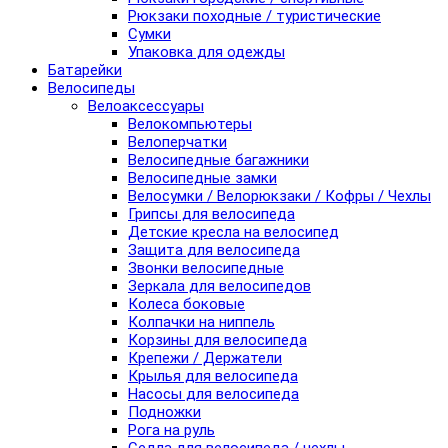
Рюкзаки походные / туристические
Сумки
Упаковка для одежды
Батарейки
Велосипеды
Велоаксессуары
Велокомпьютеры
Велоперчатки
Велосипедные багажники
Велосипедные замки
Велосумки / Велорюкзаки / Кофры / Чехлы
Грипсы для велосипеда
Детские кресла на велосипед
Защита для велосипеда
Звонки велосипедные
Зеркала для велосипедов
Колеса боковые
Колпачки на ниппель
Корзины для велосипеда
Крепежи / Держатели
Крылья для велосипеда
Насосы для велосипеда
Подножки
Рога на руль