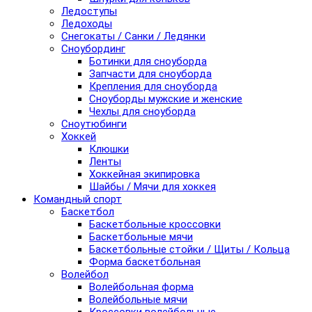
Ледоступы
Ледоходы
Снегокаты / Санки / Ледянки
Сноубординг
Ботинки для сноуборда
Запчасти для сноуборда
Крепления для сноуборда
Сноуборды мужские и женские
Чехлы для сноуборда
Сноутюбинги
Хоккей
Клюшки
Ленты
Хоккейная экипировка
Шайбы / Мячи для хоккея
Командный спорт
Баскетбол
Баскетбольные кроссовки
Баскетбольные мячи
Баскетбольные стойки / Щиты / Кольца
Форма баскетбольная
Волейбол
Волейбольная форма
Волейбольные мячи