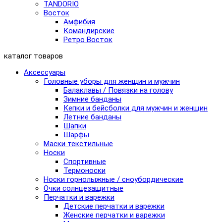
TANDORIO
Восток
Амфибия
Командирские
Ретро Восток
каталог товаров
Аксессуары
Головные уборы для женщин и мужчин
Балаклавы / Повязки на голову
Зимние банданы
Кепки и бейсболки для мужчин и женщин
Летние банданы
Шапки
Шарфы
Маски текстильные
Носки
Спортивные
Термоноски
Носки горнолыжные / сноубордические
Очки солнцезащитные
Перчатки и варежки
Детские перчатки и варежки
Женские перчатки и варежки