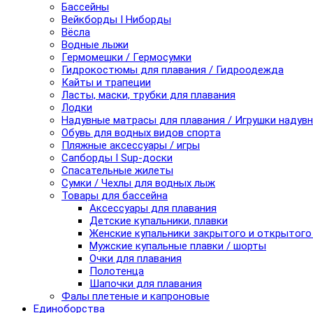
Бассейны
Вейкборды I Ниборды
Вёсла
Водные лыжи
Гермомешки / Гермосумки
Гидрокостюмы для плавания / Гидроодежда
Кайты и трапеции
Ласты, маски, трубки для плавания
Лодки
Надувные матрасы для плавания / Игрушки надув
Обувь для водных видов спорта
Пляжные аксессуары / игры
Сапборды I Sup-доски
Спасательные жилеты
Сумки / Чехлы для водных лыж
Товары для бассейна
Аксессуары для плавания
Детские купальники, плавки
Женские купальники закрытого и открытого
Мужские купальные плавки / шорты
Очки для плавания
Полотенца
Шапочки для плавания
Фалы плетеные и капроновые
Единоборства