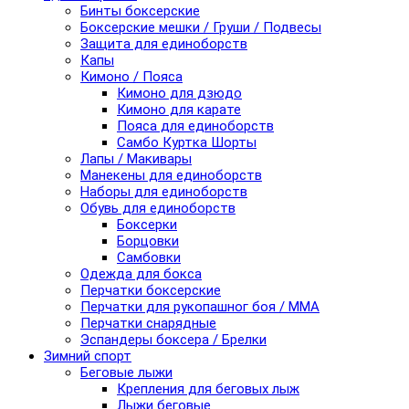
Бинты боксерские
Боксерские мешки / Груши / Подвесы
Защита для единоборств
Капы
Кимоно / Пояса
Кимоно для дзюдо
Кимоно для карате
Пояса для единоборств
Самбо Куртка Шорты
Лапы / Макивары
Манекены для единоборств
Наборы для единоборств
Обувь для единоборств
Боксерки
Борцовки
Самбовки
Одежда для бокса
Перчатки боксерские
Перчатки для рукопашног боя / ММА
Перчатки снарядные
Эспандеры боксера / Брелки
Зимний спорт
Беговые лыжи
Крепления для беговых лыж
Лыжи беговые