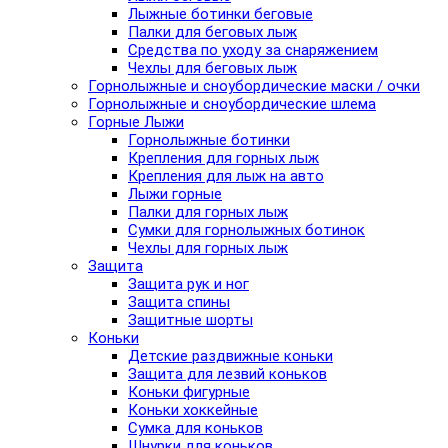
Лыжные ботинки беговые
Палки для беговых лыж
Средства по уходу за снаряжением
Чехлы для беговых лыж
Горнолыжные и сноубордические маски / очки
Горнолыжные и сноубордические шлема
Горные Лыжи
Горнолыжные ботинки
Крепления для горных лыж
Крепления для лыж на авто
Лыжи горные
Палки для горных лыж
Сумки для горнолыжных ботинок
Чехлы для горных лыж
Защита
Защита рук и ног
Защита спины
Защитные шорты
Коньки
Детские раздвижные коньки
Защита для лезвий коньков
Коньки фигурные
Коньки хоккейные
Сумка для коньков
Шнурки для коньков