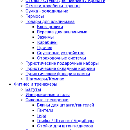
Столы / Стулья для пикника / Кровати
Стяжки, карабины, транцы
Сумка - холодильник
Термосы
Товары для альпинизма
Блок-ролики
Веревка для альпинизма
Зажимы
Карабины
Прочее
Спусковые устройства
Страховочные системы
Туристические подарочные наборы
Туристические складные коврики
Туристические фонари и лампы
Шагомеры/Компас
Фитнес и тренажеры
Батуты
Инверсионные столы
Силовые тренировки
Блины для штанги/гантелей
Гантели
Гири
Грифы / Штанги / Бодибары
Стойки для штанги/дисков