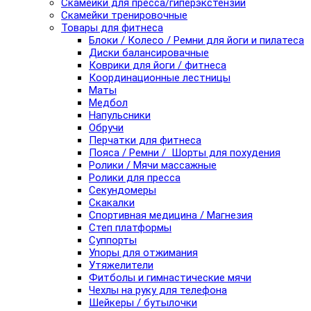
Скамейки для пресса/гиперэкстензии
Скамейки тренировочные
Товары для фитнеса
Блоки / Колесо / Ремни для йоги и пилатеса
Диски балансировачные
Коврики для йоги / фитнеса
Координационные лестницы
Маты
Медбол
Напульсники
Обручи
Перчатки для фитнеса
Пояса / Ремни / Шорты для похудения
Ролики / Мячи массажные
Ролики для пресса
Секундомеры
Скакалки
Спортивная медицина / Магнезия
Степ платформы
Суппорты
Упоры для отжимания
Утяжелители
Фитболы и гимнастические мячи
Чехлы на руку для телефона
Шейкеры / бутылочки