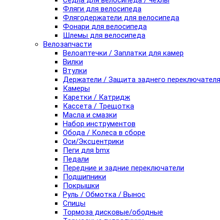
Седла для велосипеда / чехлы
Фляги для велосипеда
Флягодержатели для велосипеда
Фонари для велосипеда
Шлемы для велосипеда
Велозапчасти
Велоаптечки / Заплатки для камер
Вилки
Втулки
Держатели / Защита заднего переключател
Камеры
Каретки / Катридж
Кассета / Трещотка
Масла и смазки
Набор инструментов
Обода / Колеса в сборе
Оси/Эксцентрики
Пеги для bmx
Педали
Передние и задние переключатели
Подшипники
Покрышки
Руль / Обмотка / Вынос
Спицы
Тормоза дисковые/ободные