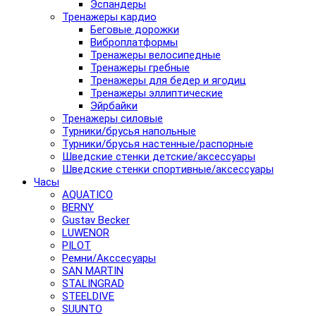
Эспандеры
Тренажеры кардио
Беговые дорожки
Виброплатформы
Тренажеры велосипедные
Тренажеры гребные
Тренажеры для бедер и ягодиц
Тренажеры эллиптические
Эйрбайки
Тренажеры силовые
Турники/брусья напольные
Турники/брусья настенные/распорные
Шведские стенки детские/аксессуары
Шведские стенки спортивные/аксессуары
Часы
AQUATICO
BERNY
Gustav Becker
LUWENOR
PILOT
Pемни/Акссесуары
SAN MARTIN
STALINGRAD
STEELDIVE
SUUNTO