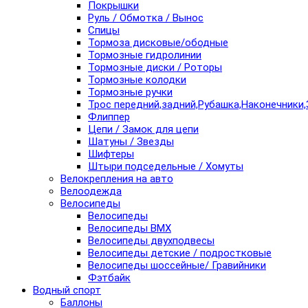
Покрышки
Руль / Обмотка / Вынос
Спицы
Тормоза дисковые/ободные
Тормозные гидролинии
Тормозные диски / Роторы
Тормозные колодки
Тормозные ручки
Трос передний,задний,Рубашка,Наконечники,
Флиппер
Цепи / Замок для цепи
Шатуны / Звезды
Шифтеры
Штыри подседельные / Хомуты
Велокрепления на авто
Велоодежда
Велосипеды
Велосипеды
Велосипеды BMX
Велосипеды двухподвесы
Велосипеды детские / подростковые
Велосипеды шоссейные/ Гравийники
Фэтбайк
Водный спорт
Баллоны