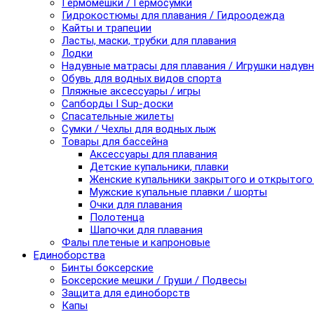
Гермомешки / Гермосумки
Гидрокостюмы для плавания / Гидроодежда
Кайты и трапеции
Ласты, маски, трубки для плавания
Лодки
Надувные матрасы для плавания / Игрушки надув
Обувь для водных видов спорта
Пляжные аксессуары / игры
Сапборды I Sup-доски
Спасательные жилеты
Сумки / Чехлы для водных лыж
Товары для бассейна
Аксессуары для плавания
Детские купальники, плавки
Женские купальники закрытого и открытого
Мужские купальные плавки / шорты
Очки для плавания
Полотенца
Шапочки для плавания
Фалы плетеные и капроновые
Единоборства
Бинты боксерские
Боксерские мешки / Груши / Подвесы
Защита для единоборств
Капы