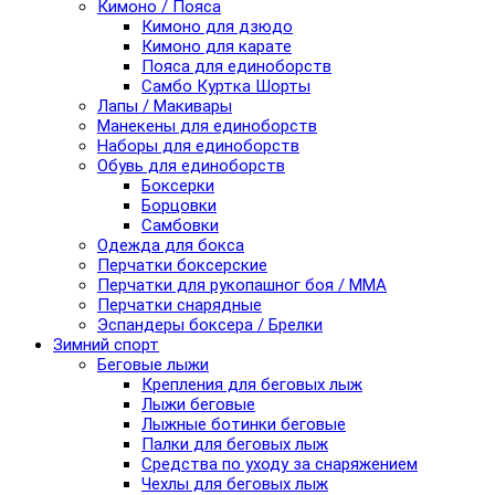
Кимоно / Пояса
Кимоно для дзюдо
Кимоно для карате
Пояса для единоборств
Самбо Куртка Шорты
Лапы / Макивары
Манекены для единоборств
Наборы для единоборств
Обувь для единоборств
Боксерки
Борцовки
Самбовки
Одежда для бокса
Перчатки боксерские
Перчатки для рукопашног боя / ММА
Перчатки снарядные
Эспандеры боксера / Брелки
Зимний спорт
Беговые лыжи
Крепления для беговых лыж
Лыжи беговые
Лыжные ботинки беговые
Палки для беговых лыж
Средства по уходу за снаряжением
Чехлы для беговых лыж