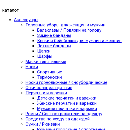
каталог
Аксессуары
Головные уборы для женщин и мужчин
Балаклавы / Повязки на голову
Зимние банданы
Кепки и бейсболки для мужчин и женщин
Летние банданы
Шапки
Шарфы
Маски текстильные
Носки
Спортивные
Термоноски
Носки горнолыжные / сноубордические
Очки солнцезащитные
Перчатки и варежки
Детские перчатки и варежки
Женские перчатки и варежки
Мужские перчатки и варежки
Ремни / Светоотражатели на одежду
Средства по уходу за одеждой
Сумки / Рюкзаки
Рюкзаки городские / спортивные