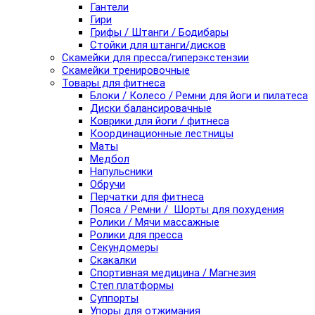
Гантели
Гири
Грифы / Штанги / Бодибары
Стойки для штанги/дисков
Скамейки для пресса/гиперэкстензии
Скамейки тренировочные
Товары для фитнеса
Блоки / Колесо / Ремни для йоги и пилатеса
Диски балансировачные
Коврики для йоги / фитнеса
Координационные лестницы
Маты
Медбол
Напульсники
Обручи
Перчатки для фитнеса
Пояса / Ремни / Шорты для похудения
Ролики / Мячи массажные
Ролики для пресса
Секундомеры
Скакалки
Спортивная медицина / Магнезия
Степ платформы
Суппорты
Упоры для отжимания