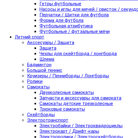
Гетры футбольные
Насосы и иглы для мячей / свисток / секунд
Перчатки / Щитки для футбола
Форма для футбола
Футбольная атрибутика
Футбольные / футзальные мячи
Летний спорт
Акссесуары / Защита
Защита
Чехлы для скейтборда / лонгборда
Шлема
Бадминтон
Большой теннис
Круизеры / Пенниборды / Лонгборды
Ролики
Самокаты
Двухколесные самокаты
Запчасти и аксессуары для самоката
Самокаты детские трехколесные
Трюковые самокаты
Скейтборды
Электротранспорт
Электробайки / Электроквадроциклы
Электрокарт / Дрифт-кары
Электроролики / Электроскейтборды