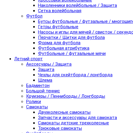
Кроссовки волейбольные
Наколенники волейбольные / Защита
Сетка волейбольная
Футбол
Бутсы футбольные / футзальные / многоши
Гетры футбольные
Насосы и иглы для мячей / свисток / секунд
Перчатки / Щитки для футбола
Форма для футбола
Футбольная атрибутика
Футбольные / футзальные мячи
Летний спорт
Акссесуары / Защита
Защита
Чехлы для скейтборда / лонгборда
Шлема
Бадминтон
Большой теннис
Круизеры / Пенниборды / Лонгборды
Ролики
Самокаты
Двухколесные самокаты
Запчасти и аксессуары для самоката
Самокаты детские трехколесные
Трюковые самокаты