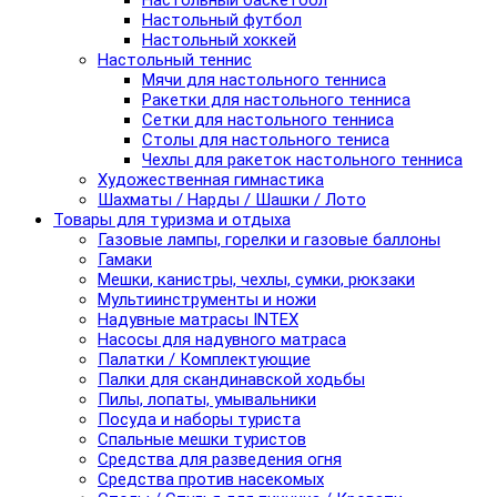
Настольный баскетбол
Настольный футбол
Настольный хоккей
Настольный теннис
Мячи для настольного тенниса
Ракетки для настольного тенниса
Сетки для настольного тенниса
Столы для настольного тениса
Чехлы для ракеток настольного тенниса
Художественная гимнастика
Шахматы / Нарды / Шашки / Лото
Товары для туризма и отдыха
Газовые лампы, горелки и газовые баллоны
Гамаки
Мешки, канистры, чехлы, сумки, рюкзаки
Мультиинструменты и ножи
Надувные матрасы INTEX
Насосы для надувного матраса
Палатки / Комплектующие
Палки для скандинавской ходьбы
Пилы, лопаты, умывальники
Посуда и наборы туриста
Спальные мешки туристов
Средства для разведения огня
Средства против насекомых