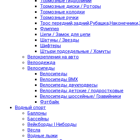
Тормозные гидролинии
Тормозные диски / Роторы
Тормозные колодки
Тормозные ручки
Трос передний,задний,Рубашка,Наконечники,
Флиппер
Цепи / Замок для цепи
Шатуны / Звезды
Шифтеры
Штыри подседельные / Хомуты
Велокрепления на авто
Велоодежда
Велосипеды
Велосипеды
Велосипеды BMX
Велосипеды двухподвесы
Велосипеды детские / подростковые
Велосипеды шоссейные/ Гравийники
Фэтбайк
Водный спорт
Баллоны
Бассейны
Вейкборды I Ниборды
Вёсла
Водные лыжи