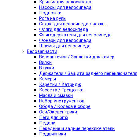
Крылья для велосипеда
Насосы для велосипеда
Подножки
Рога на руль
Седла для велосипеда / чехлы
Фляги для велосипеда
Флягодержатели для велосипеда
Фонари для велосипеда
Шлемы для велосипеда
Велозапчасти
Велоаптечки / Заплатки для камер
Вилки
Втулки
Держатели / Защита заднего переключател
Камеры
Каретки / Катридж
Кассета / Трещотка
Масла и смазки
Набор инструментов
Обода / Колеса в сборе
Оси/Эксцентрики
Пеги для bmx
Педали
Передние и задние переключатели
Подшипники