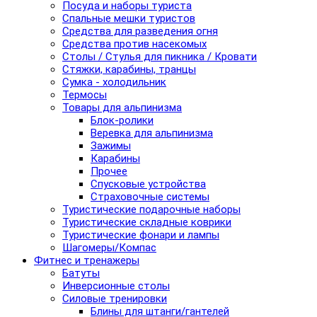
Посуда и наборы туриста
Спальные мешки туристов
Средства для разведения огня
Средства против насекомых
Столы / Стулья для пикника / Кровати
Стяжки, карабины, транцы
Сумка - холодильник
Термосы
Товары для альпинизма
Блок-ролики
Веревка для альпинизма
Зажимы
Карабины
Прочее
Спусковые устройства
Страховочные системы
Туристические подарочные наборы
Туристические складные коврики
Туристические фонари и лампы
Шагомеры/Компас
Фитнес и тренажеры
Батуты
Инверсионные столы
Силовые тренировки
Блины для штанги/гантелей