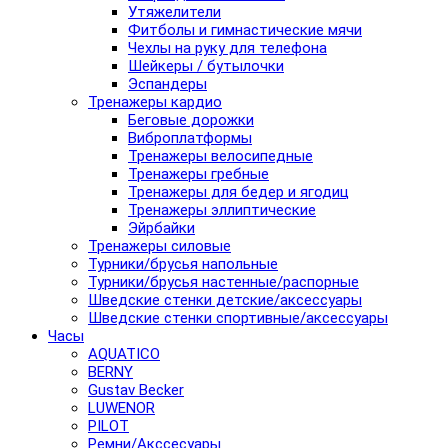
Утяжелители
Фитболы и гимнастические мячи
Чехлы на руку для телефона
Шейкеры / бутылочки
Эспандеры
Тренажеры кардио
Беговые дорожки
Виброплатформы
Тренажеры велосипедные
Тренажеры гребные
Тренажеры для бедер и ягодиц
Тренажеры эллиптические
Эйрбайки
Тренажеры силовые
Турники/брусья напольные
Турники/брусья настенные/распорные
Шведские стенки детские/аксессуары
Шведские стенки спортивные/аксессуары
Часы
AQUATICO
BERNY
Gustav Becker
LUWENOR
PILOT
Pемни/Акссесуары