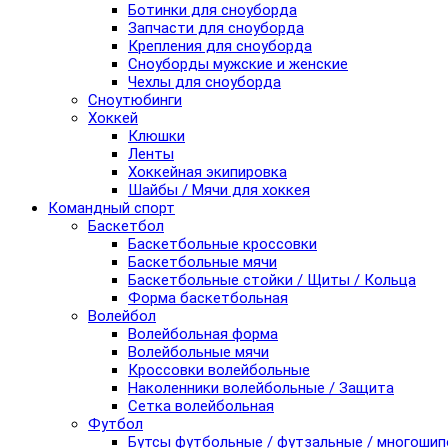
Ботинки для сноуборда
Запчасти для сноуборда
Крепления для сноуборда
Сноуборды мужские и женские
Чехлы для сноуборда
Сноутюбинги
Хоккей
Клюшки
Ленты
Хоккейная экипировка
Шайбы / Мячи для хоккея
Командный спорт
Баскетбол
Баскетбольные кроссовки
Баскетбольные мячи
Баскетбольные стойки / Щиты / Кольца
Форма баскетбольная
Волейбол
Волейбольная форма
Волейбольные мячи
Кроссовки волейбольные
Наколенники волейбольные / Защита
Сетка волейбольная
Футбол
Бутсы футбольные / футзальные / многоши