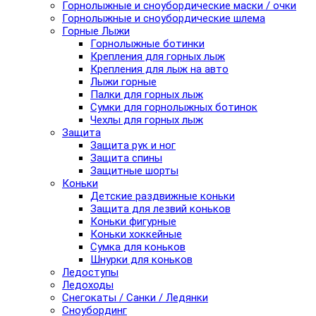
Горнолыжные и сноубордические маски / очки
Горнолыжные и сноубордические шлема
Горные Лыжи
Горнолыжные ботинки
Крепления для горных лыж
Крепления для лыж на авто
Лыжи горные
Палки для горных лыж
Сумки для горнолыжных ботинок
Чехлы для горных лыж
Защита
Защита рук и ног
Защита спины
Защитные шорты
Коньки
Детские раздвижные коньки
Защита для лезвий коньков
Коньки фигурные
Коньки хоккейные
Сумка для коньков
Шнурки для коньков
Ледоступы
Ледоходы
Снегокаты / Санки / Ледянки
Сноубординг