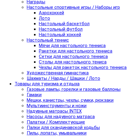
Награды
Настольные спортивные игры / Наборы игр
Аэрохоккей
Лото
Настольный баскетбол
Настольный футбол
Настольный хоккей
Настольный теннис
Мячи для настольного тенниса
Ракетки для настольного тенниса
Сетки для настольного тенниса
Столы для настольного тениса
Чехлы для ракеток настольного тенниса
Художественная гимнастика
Шахматы / Нарды / Шашки / Лото
Товары для туризма и отдыха
Газовые лампы, горелки и газовые баллоны
Гамаки
Мешки, канистры, чехлы, сумки, рюкзаки
Мультиинструменты и ножи
Надувные матрасы INTEX
Насосы для надувного матраса
Палатки / Комплектующие
Палки для скандинавской ходьбы
Пилы, лопаты, умывальники