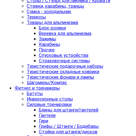
Столы / Стулья для пикника / Кровати
Стяжки, карабины, транцы
Сумка - холодильник
Термосы
Товары для альпинизма
Блок-ролики
Веревка для альпинизма
Зажимы
Карабины
Прочее
Спусковые устройства
Страховочные системы
Туристические подарочные наборы
Туристические складные коврики
Туристические фонари и лампы
Шагомеры/Компас
Фитнес и тренажеры
Батуты
Инверсионные столы
Силовые тренировки
Блины для штанги/гантелей
Гантели
Гири
Грифы / Штанги / Бодибары
Стойки для штанги/дисков