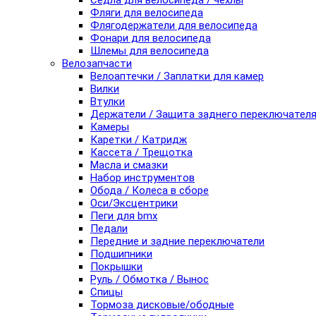
Седла для велосипеда / чехлы
Фляги для велосипеда
Флягодержатели для велосипеда
Фонари для велосипеда
Шлемы для велосипеда
Велозапчасти
Велоаптечки / Заплатки для камер
Вилки
Втулки
Держатели / Защита заднего переключател
Камеры
Каретки / Катридж
Кассета / Трещотка
Масла и смазки
Набор инструментов
Обода / Колеса в сборе
Оси/Эксцентрики
Пеги для bmx
Педали
Передние и задние переключатели
Подшипники
Покрышки
Руль / Обмотка / Вынос
Спицы
Тормоза дисковые/ободные