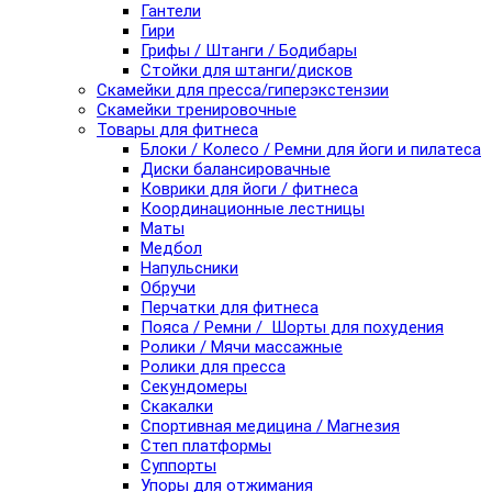
Гантели
Гири
Грифы / Штанги / Бодибары
Стойки для штанги/дисков
Скамейки для пресса/гиперэкстензии
Скамейки тренировочные
Товары для фитнеса
Блоки / Колесо / Ремни для йоги и пилатеса
Диски балансировачные
Коврики для йоги / фитнеса
Координационные лестницы
Маты
Медбол
Напульсники
Обручи
Перчатки для фитнеса
Пояса / Ремни / Шорты для похудения
Ролики / Мячи массажные
Ролики для пресса
Секундомеры
Скакалки
Спортивная медицина / Магнезия
Степ платформы
Суппорты
Упоры для отжимания