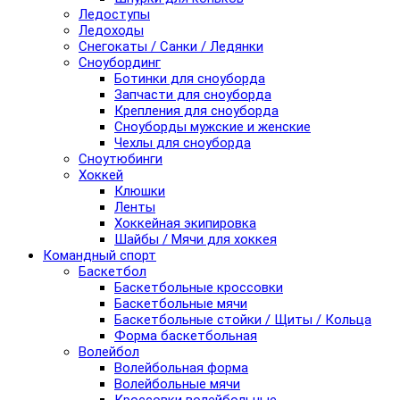
Ледоступы
Ледоходы
Снегокаты / Санки / Ледянки
Сноубординг
Ботинки для сноуборда
Запчасти для сноуборда
Крепления для сноуборда
Сноуборды мужские и женские
Чехлы для сноуборда
Сноутюбинги
Хоккей
Клюшки
Ленты
Хоккейная экипировка
Шайбы / Мячи для хоккея
Командный спорт
Баскетбол
Баскетбольные кроссовки
Баскетбольные мячи
Баскетбольные стойки / Щиты / Кольца
Форма баскетбольная
Волейбол
Волейбольная форма
Волейбольные мячи