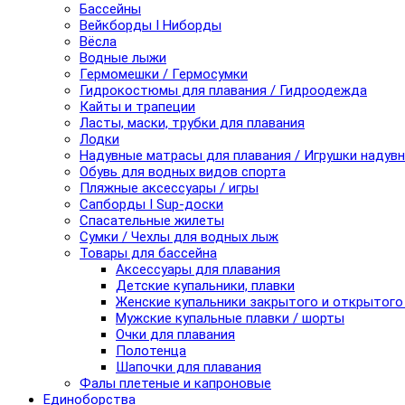
Бассейны
Вейкборды I Ниборды
Вёсла
Водные лыжи
Гермомешки / Гермосумки
Гидрокостюмы для плавания / Гидроодежда
Кайты и трапеции
Ласты, маски, трубки для плавания
Лодки
Надувные матрасы для плавания / Игрушки надув
Обувь для водных видов спорта
Пляжные аксессуары / игры
Сапборды I Sup-доски
Спасательные жилеты
Сумки / Чехлы для водных лыж
Товары для бассейна
Аксессуары для плавания
Детские купальники, плавки
Женские купальники закрытого и открытого
Мужские купальные плавки / шорты
Очки для плавания
Полотенца
Шапочки для плавания
Фалы плетеные и капроновые
Единоборства