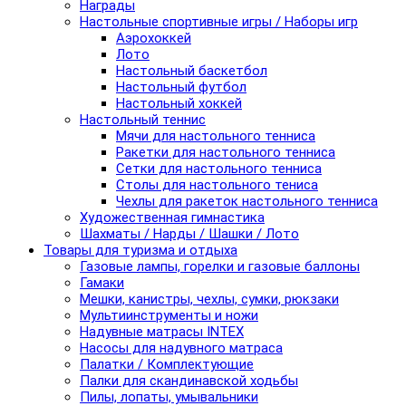
Награды
Настольные спортивные игры / Наборы игр
Аэрохоккей
Лото
Настольный баскетбол
Настольный футбол
Настольный хоккей
Настольный теннис
Мячи для настольного тенниса
Ракетки для настольного тенниса
Сетки для настольного тенниса
Столы для настольного тениса
Чехлы для ракеток настольного тенниса
Художественная гимнастика
Шахматы / Нарды / Шашки / Лото
Товары для туризма и отдыха
Газовые лампы, горелки и газовые баллоны
Гамаки
Мешки, канистры, чехлы, сумки, рюкзаки
Мультиинструменты и ножи
Надувные матрасы INTEX
Насосы для надувного матраса
Палатки / Комплектующие
Палки для скандинавской ходьбы
Пилы, лопаты, умывальники