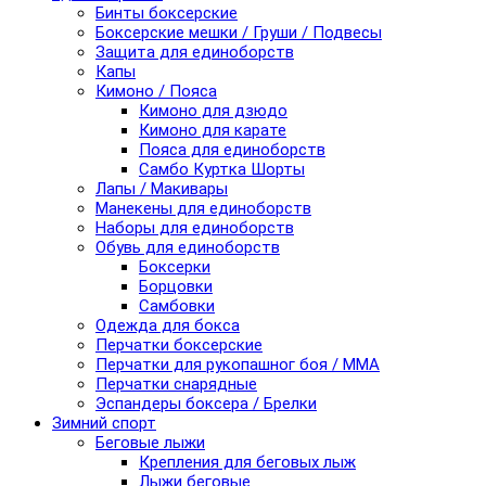
Бинты боксерские
Боксерские мешки / Груши / Подвесы
Защита для единоборств
Капы
Кимоно / Пояса
Кимоно для дзюдо
Кимоно для карате
Пояса для единоборств
Самбо Куртка Шорты
Лапы / Макивары
Манекены для единоборств
Наборы для единоборств
Обувь для единоборств
Боксерки
Борцовки
Самбовки
Одежда для бокса
Перчатки боксерские
Перчатки для рукопашног боя / ММА
Перчатки снарядные
Эспандеры боксера / Брелки
Зимний спорт
Беговые лыжи
Крепления для беговых лыж
Лыжи беговые