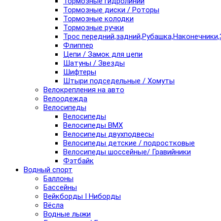
Тормозные гидролинии
Тормозные диски / Роторы
Тормозные колодки
Тормозные ручки
Трос передний,задний,Рубашка,Наконечники,
Флиппер
Цепи / Замок для цепи
Шатуны / Звезды
Шифтеры
Штыри подседельные / Хомуты
Велокрепления на авто
Велоодежда
Велосипеды
Велосипеды
Велосипеды BMX
Велосипеды двухподвесы
Велосипеды детские / подростковые
Велосипеды шоссейные/ Гравийники
Фэтбайк
Водный спорт
Баллоны
Бассейны
Вейкборды I Ниборды
Вёсла
Водные лыжи