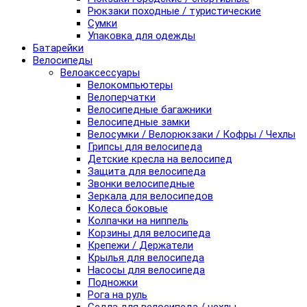
Рюкзаки походные / туристические
Сумки
Упаковка для одежды
Батарейки
Велосипеды
Велоаксессуары
Велокомпьютеры
Велоперчатки
Велосипедные багажники
Велосипедные замки
Велосумки / Велорюкзаки / Кофры / Чехлы
Грипсы для велосипеда
Детские кресла на велосипед
Защита для велосипеда
Звонки велосипедные
Зеркала для велосипедов
Колеса боковые
Колпачки на ниппель
Корзины для велосипеда
Крепежи / Держатели
Крылья для велосипеда
Насосы для велосипеда
Подножки
Рога на руль