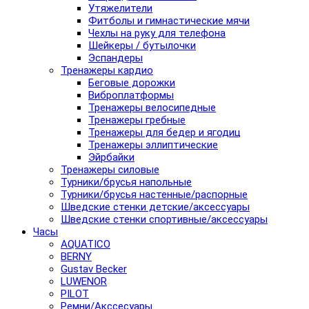
Утяжелители
Фитболы и гимнастические мячи
Чехлы на руку для телефона
Шейкеры / бутылочки
Эспандеры
Тренажеры кардио
Беговые дорожки
Виброплатформы
Тренажеры велосипедные
Тренажеры гребные
Тренажеры для бедер и ягодиц
Тренажеры эллиптические
Эйрбайки
Тренажеры силовые
Турники/брусья напольные
Турники/брусья настенные/распорные
Шведские стенки детские/аксессуары
Шведские стенки спортивные/аксессуары
Часы
AQUATICO
BERNY
Gustav Becker
LUWENOR
PILOT
Pемни/Акссесуары