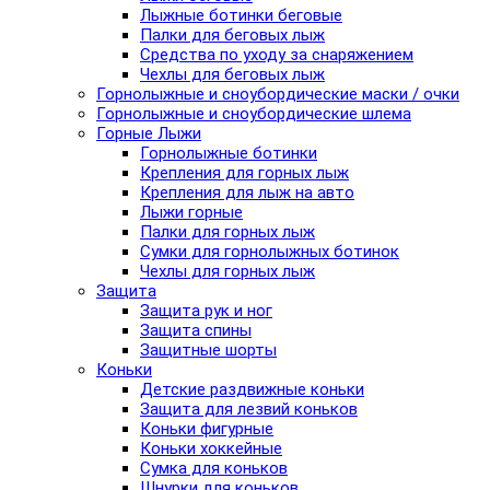
Лыжные ботинки беговые
Палки для беговых лыж
Средства по уходу за снаряжением
Чехлы для беговых лыж
Горнолыжные и сноубордические маски / очки
Горнолыжные и сноубордические шлема
Горные Лыжи
Горнолыжные ботинки
Крепления для горных лыж
Крепления для лыж на авто
Лыжи горные
Палки для горных лыж
Сумки для горнолыжных ботинок
Чехлы для горных лыж
Защита
Защита рук и ног
Защита спины
Защитные шорты
Коньки
Детские раздвижные коньки
Защита для лезвий коньков
Коньки фигурные
Коньки хоккейные
Сумка для коньков
Шнурки для коньков