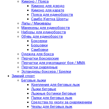
Кимоно / Пояса
Кимоно для дзюдо
Кимоно для карате
Пояса для единоборств
Самбо Куртка Шорты
Лапы / Макивары
Манекены для единоборств
Наборы для единоборств
Обувь для единоборств
Боксерки
Борцовки
Самбовки
Одежда для бокса
Перчатки боксерские
Перчатки для рукопашног боя / ММА
Перчатки снарядные
Эспандеры боксера / Брелки
Зимний спорт
Беговые лыжи
Крепления для беговых лыж
Лыжи беговые
Лыжные ботинки беговые
Палки для беговых лыж
Средства по уходу за снаряжением
Чехлы для беговых лыж