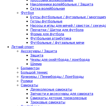
Кроссовки волейбольные
Наколенники волейбольные / Защита
Сетка волейбольная
Футбол
Бутсы футбольные / футзальные / многоши
Гетры футбольные
Насосы и иглы для мячей / свисток / секунд
Перчатки / Щитки для футбола
Форма для футбола
Футбольная атрибутика
Футбольные / футзальные мячи
Летний спорт
Акссесуары / Защита
Защита
Чехлы для скейтборда / лонгборда
Шлема
Бадминтон
Большой теннис
Круизеры / Пенниборды / Лонгборды
Ролики
Самокаты
Двухколесные самокаты
Запчасти и аксессуары для самоката
Самокаты детские трехколесные
Трюковые самокаты