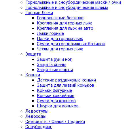
Горнолыжные и сноубордические маски / очки
Горнолыжные и сноубордические шлема
Горные Лыжи
Горнолыжные ботинки
Крепления для горных лыж
Крепления для лыж на авто
Лыжи горные
Палки для горных лыж
Сумки для горнолыжных ботинок
Чехлы для горных лыж
Защита
Защита рук и ног
Защита спины
Защитные шорты
Коньки
Детские раздвижные коньки
Защита для лезвий коньков
Коньки фигурные
Коньки хоккейные
Сумка для коньков
Шнурки для коньков
Ледоступы
Ледоходы
Снегокаты / Санки / Ледянки
Сноубординг