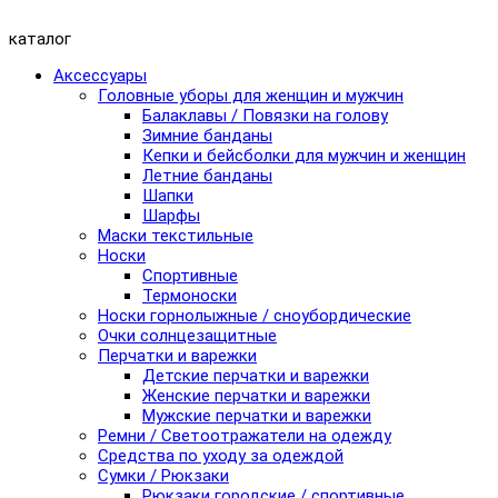
каталог
Аксессуары
Головные уборы для женщин и мужчин
Балаклавы / Повязки на голову
Зимние банданы
Кепки и бейсболки для мужчин и женщин
Летние банданы
Шапки
Шарфы
Маски текстильные
Носки
Спортивные
Термоноски
Носки горнолыжные / сноубордические
Очки солнцезащитные
Перчатки и варежки
Детские перчатки и варежки
Женские перчатки и варежки
Мужские перчатки и варежки
Ремни / Светоотражатели на одежду
Средства по уходу за одеждой
Сумки / Рюкзаки
Рюкзаки городские / спортивные