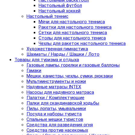
Настольный баскетбол
Настольный футбол
Настольный хоккей
Настольный теннис
Мячи для настольного тенниса
Ракетки для настольного тенниса
Сетки для настольного тенниса
Столы для настольного тениса
Чехлы для ракеток настольного тенниса
Художественная гимнастика
Шахматы / Нарды / Шашки / Лото
Товары для туризма и отдыха
Газовые лампы, горелки и газовые баллоны
Гамаки
Мешки, канистры, чехлы, сумки, рюкзаки
Мультиинструменты и ножи
Надувные матрасы INTEX
Насосы для надувного матраса
Палатки / Комплектующие
Палки для скандинавской ходьбы
Пилы, лопаты, умывальники
Посуда и наборы туриста
Спальные мешки туристов
Средства для разведения огня
Средства против насекомых