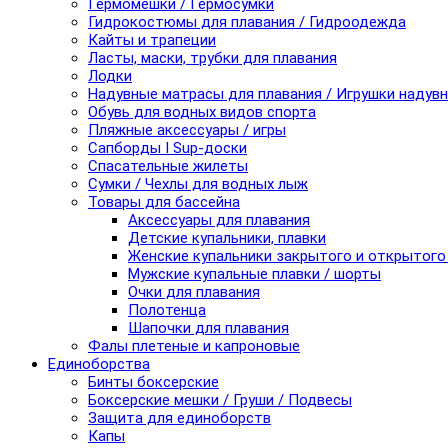
Гермомешки / Гермосумки
Гидрокостюмы для плавания / Гидроодежда
Кайты и трапеции
Ласты, маски, трубки для плавания
Лодки
Надувные матрасы для плавания / Игрушки надув
Обувь для водных видов спорта
Пляжные аксессуары / игры
Сапборды I Sup-доски
Спасательные жилеты
Сумки / Чехлы для водных лыж
Товары для бассейна
Аксессуары для плавания
Детские купальники, плавки
Женские купальники закрытого и открытого
Мужские купальные плавки / шорты
Очки для плавания
Полотенца
Шапочки для плавания
Фалы плетеные и капроновые
Единоборства
Бинты боксерские
Боксерские мешки / Груши / Подвесы
Защита для единоборств
Капы