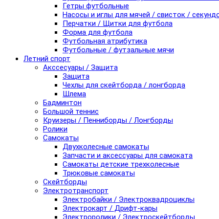
Гетры футбольные
Насосы и иглы для мячей / свисток / секунд
Перчатки / Щитки для футбола
Форма для футбола
Футбольная атрибутика
Футбольные / футзальные мячи
Летний спорт
Акссесуары / Защита
Защита
Чехлы для скейтборда / лонгборда
Шлема
Бадминтон
Большой теннис
Круизеры / Пенниборды / Лонгборды
Ролики
Самокаты
Двухколесные самокаты
Запчасти и аксессуары для самоката
Самокаты детские трехколесные
Трюковые самокаты
Скейтборды
Электротранспорт
Электробайки / Электроквадроциклы
Электрокарт / Дрифт-кары
Электроролики / Электроскейтборды