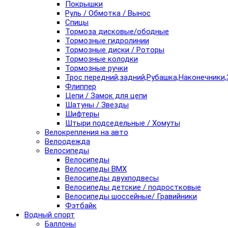
Покрышки
Руль / Обмотка / Вынос
Спицы
Тормоза дисковые/ободные
Тормозные гидролинии
Тормозные диски / Роторы
Тормозные колодки
Тормозные ручки
Трос передний,задний,Рубашка,Наконечники,
Флиппер
Цепи / Замок для цепи
Шатуны / Звезды
Шифтеры
Штыри подседельные / Хомуты
Велокрепления на авто
Велоодежда
Велосипеды
Велосипеды
Велосипеды BMX
Велосипеды двухподвесы
Велосипеды детские / подростковые
Велосипеды шоссейные/ Гравийники
Фэтбайк
Водный спорт
Баллоны