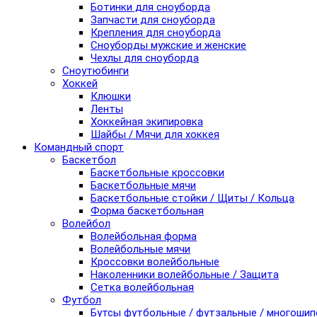
Ботинки для сноуборда
Запчасти для сноуборда
Крепления для сноуборда
Сноуборды мужские и женские
Чехлы для сноуборда
Сноутюбинги
Хоккей
Клюшки
Ленты
Хоккейная экипировка
Шайбы / Мячи для хоккея
Командный спорт
Баскетбол
Баскетбольные кроссовки
Баскетбольные мячи
Баскетбольные стойки / Щиты / Кольца
Форма баскетбольная
Волейбол
Волейбольная форма
Волейбольные мячи
Кроссовки волейбольные
Наколенники волейбольные / Защита
Сетка волейбольная
Футбол
Бутсы футбольные / футзальные / многоши