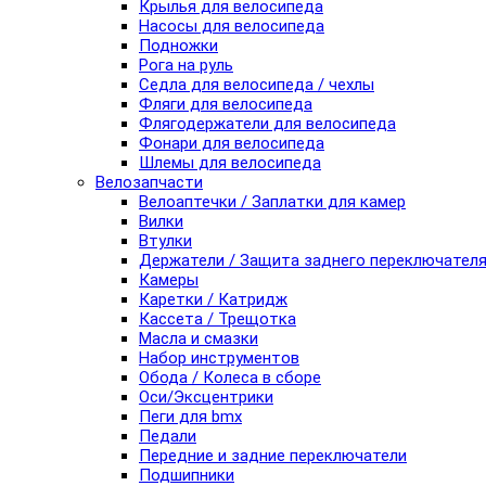
Крылья для велосипеда
Насосы для велосипеда
Подножки
Рога на руль
Седла для велосипеда / чехлы
Фляги для велосипеда
Флягодержатели для велосипеда
Фонари для велосипеда
Шлемы для велосипеда
Велозапчасти
Велоаптечки / Заплатки для камер
Вилки
Втулки
Держатели / Защита заднего переключател
Камеры
Каретки / Катридж
Кассета / Трещотка
Масла и смазки
Набор инструментов
Обода / Колеса в сборе
Оси/Эксцентрики
Пеги для bmx
Педали
Передние и задние переключатели
Подшипники