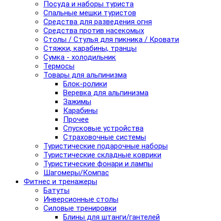
Посуда и наборы туриста
Спальные мешки туристов
Средства для разведения огня
Средства против насекомых
Столы / Стулья для пикника / Кровати
Стяжки, карабины, транцы
Сумка - холодильник
Термосы
Товары для альпинизма
Блок-ролики
Веревка для альпинизма
Зажимы
Карабины
Прочее
Спусковые устройства
Страховочные системы
Туристические подарочные наборы
Туристические складные коврики
Туристические фонари и лампы
Шагомеры/Компас
Фитнес и тренажеры
Батуты
Инверсионные столы
Силовые тренировки
Блины для штанги/гантелей