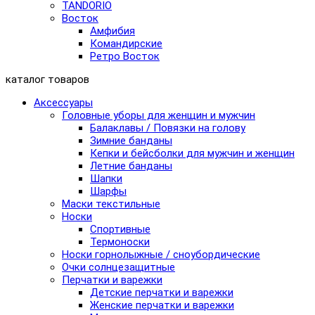
TANDORIO
Восток
Амфибия
Командирские
Ретро Восток
каталог товаров
Аксессуары
Головные уборы для женщин и мужчин
Балаклавы / Повязки на голову
Зимние банданы
Кепки и бейсболки для мужчин и женщин
Летние банданы
Шапки
Шарфы
Маски текстильные
Носки
Спортивные
Термоноски
Носки горнолыжные / сноубордические
Очки солнцезащитные
Перчатки и варежки
Детские перчатки и варежки
Женские перчатки и варежки