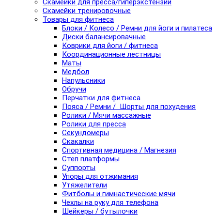
Скамейки для пресса/гиперэкстензии
Скамейки тренировочные
Товары для фитнеса
Блоки / Колесо / Ремни для йоги и пилатеса
Диски балансировачные
Коврики для йоги / фитнеса
Координационные лестницы
Маты
Медбол
Напульсники
Обручи
Перчатки для фитнеса
Пояса / Ремни / Шорты для похудения
Ролики / Мячи массажные
Ролики для пресса
Секундомеры
Скакалки
Спортивная медицина / Магнезия
Степ платформы
Суппорты
Упоры для отжимания
Утяжелители
Фитболы и гимнастические мячи
Чехлы на руку для телефона
Шейкеры / бутылочки