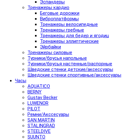
Эспандеры
Тренажеры кардио
Беговые дорожки
Виброплатформы
Тренажеры велосипедные
Тренажеры гребные
Тренажеры для бедер и ягодиц
Тренажеры эллиптические
Эйрбайки
Тренажеры силовые
Турники/брусья напольные
Турники/брусья настенные/распорные
Шведские стенки детские/аксессуары
Шведские стенки спортивные/аксессуары
Часы
AQUATICO
BERNY
Gustav Becker
LUWENOR
PILOT
Pемни/Акссесуары
SAN MARTIN
STALINGRAD
STEELDIVE
SUUNTO