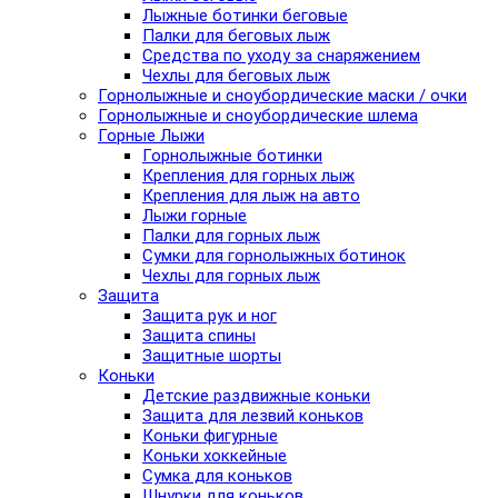
Лыжные ботинки беговые
Палки для беговых лыж
Средства по уходу за снаряжением
Чехлы для беговых лыж
Горнолыжные и сноубордические маски / очки
Горнолыжные и сноубордические шлема
Горные Лыжи
Горнолыжные ботинки
Крепления для горных лыж
Крепления для лыж на авто
Лыжи горные
Палки для горных лыж
Сумки для горнолыжных ботинок
Чехлы для горных лыж
Защита
Защита рук и ног
Защита спины
Защитные шорты
Коньки
Детские раздвижные коньки
Защита для лезвий коньков
Коньки фигурные
Коньки хоккейные
Сумка для коньков
Шнурки для коньков