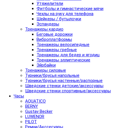
Утяжелители
Фитболы и гимнастические мячи
Чехлы на руку для телефона
Шейкеры / бутылочки
Эспандеры
Тренажеры кардио
Беговые дорожки
Виброплатформы
Тренажеры велосипедные
Тренажеры гребные
Тренажеры для бедер и ягодиц
Тренажеры эллиптические
Эйрбайки
Тренажеры силовые
Турники/брусья напольные
Турники/брусья настенные/распорные
Шведские стенки детские/аксессуары
Шведские стенки спортивные/аксессуары
Часы
AQUATICO
BERNY
Gustav Becker
LUWENOR
PILOT
Pемни/Акссесуары