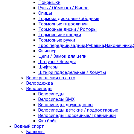
Покрышки
Руль / Обмотка / Вынос
Спицы
Тормоза дисковые/ободные
Тормозные гидролинии
Тормозные диски / Роторы
Тормозные колодки
Тормозные ручки
Трос передний,задний,Рубашка,Наконечники,
Флиппер
Цепи / Замок для цепи
Шатуны / Звезды
Шифтеры
Штыри подседельные / Хомуты
Велокрепления на авто
Велоодежда
Велосипеды
Велосипеды
Велосипеды BMX
Велосипеды двухподвесы
Велосипеды детские / подростковые
Велосипеды шоссейные/ Гравийники
Фэтбайк
Водный спорт
Баллоны