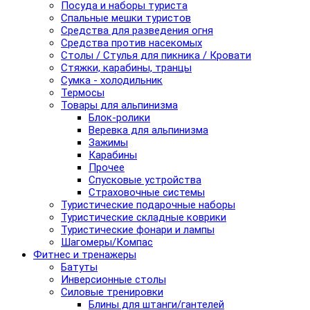
Посуда и наборы туриста
Спальные мешки туристов
Средства для разведения огня
Средства против насекомых
Столы / Стулья для пикника / Кровати
Стяжки, карабины, транцы
Сумка - холодильник
Термосы
Товары для альпинизма
Блок-ролики
Веревка для альпинизма
Зажимы
Карабины
Прочее
Спусковые устройства
Страховочные системы
Туристические подарочные наборы
Туристические складные коврики
Туристические фонари и лампы
Шагомеры/Компас
Фитнес и тренажеры
Батуты
Инверсионные столы
Силовые тренировки
Блины для штанги/гантелей