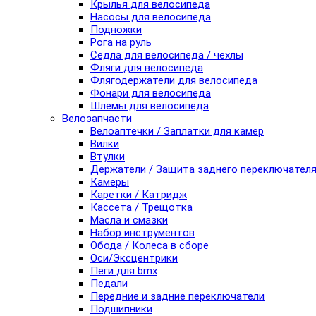
Крылья для велосипеда
Насосы для велосипеда
Подножки
Рога на руль
Седла для велосипеда / чехлы
Фляги для велосипеда
Флягодержатели для велосипеда
Фонари для велосипеда
Шлемы для велосипеда
Велозапчасти
Велоаптечки / Заплатки для камер
Вилки
Втулки
Держатели / Защита заднего переключател
Камеры
Каретки / Катридж
Кассета / Трещотка
Масла и смазки
Набор инструментов
Обода / Колеса в сборе
Оси/Эксцентрики
Пеги для bmx
Педали
Передние и задние переключатели
Подшипники