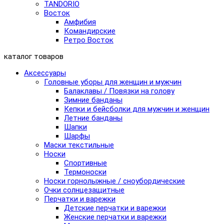
TANDORIO
Восток
Амфибия
Командирские
Ретро Восток
каталог товаров
Аксессуары
Головные уборы для женщин и мужчин
Балаклавы / Повязки на голову
Зимние банданы
Кепки и бейсболки для мужчин и женщин
Летние банданы
Шапки
Шарфы
Маски текстильные
Носки
Спортивные
Термоноски
Носки горнолыжные / сноубордические
Очки солнцезащитные
Перчатки и варежки
Детские перчатки и варежки
Женские перчатки и варежки