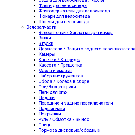
Седла для велосипеда / чехлы
Фляги для велосипеда
Флягодержатели для велосипеда
Фонари для велосипеда
Шлемы для велосипеда
Велозапчасти
Велоаптечки / Заплатки для камер
Вилки
Втулки
Держатели / Защита заднего переключател
Камеры
Каретки / Катридж
Кассета / Трещотка
Масла и смазки
Набор инструментов
Обода / Колеса в сборе
Оси/Эксцентрики
Пеги для bmx
Педали
Передние и задние переключатели
Подшипники
Покрышки
Руль / Обмотка / Вынос
Спицы
Тормоза дисковые/ободные