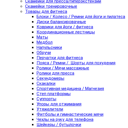
Скамейки для пресса/гиперэкстензии
Скамейки тренировочные
Товары для фитнеса
Блоки / Колесо / Ремни для йоги и пилатеса
Диски балансировачные
Коврики для йоги / фитнеса
Координационные лестницы
Маты
Медбол
Напульсники
Обручи
Перчатки для фитнеса
Пояса / Ремни / Шорты для похудения
Ролики / Мячи массажные
Ролики для пресса
Секундомеры
Скакалки
Спортивная медицина / Магнезия
Степ платформы
Суппорты
Упоры для отжимания
Утяжелители
Фитболы и гимнастические мячи
Чехлы на руку для телефона
Шейкеры / бутылочки