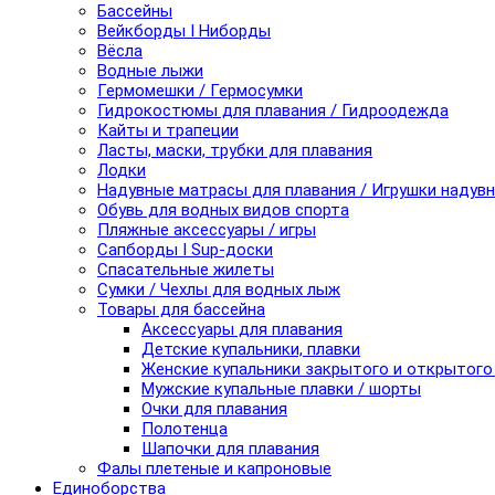
Бассейны
Вейкборды I Ниборды
Вёсла
Водные лыжи
Гермомешки / Гермосумки
Гидрокостюмы для плавания / Гидроодежда
Кайты и трапеции
Ласты, маски, трубки для плавания
Лодки
Надувные матрасы для плавания / Игрушки надув
Обувь для водных видов спорта
Пляжные аксессуары / игры
Сапборды I Sup-доски
Спасательные жилеты
Сумки / Чехлы для водных лыж
Товары для бассейна
Аксессуары для плавания
Детские купальники, плавки
Женские купальники закрытого и открытого
Мужские купальные плавки / шорты
Очки для плавания
Полотенца
Шапочки для плавания
Фалы плетеные и капроновые
Единоборства