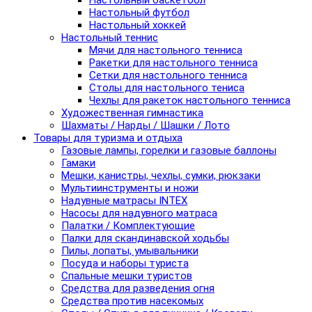
Настольный баскетбол
Настольный футбол
Настольный хоккей
Настольный теннис
Мячи для настольного тенниса
Ракетки для настольного тенниса
Сетки для настольного тенниса
Столы для настольного тениса
Чехлы для ракеток настольного тенниса
Художественная гимнастика
Шахматы / Нарды / Шашки / Лото
Товары для туризма и отдыха
Газовые лампы, горелки и газовые баллоны
Гамаки
Мешки, канистры, чехлы, сумки, рюкзаки
Мультиинструменты и ножи
Надувные матрасы INTEX
Насосы для надувного матраса
Палатки / Комплектующие
Палки для скандинавской ходьбы
Пилы, лопаты, умывальники
Посуда и наборы туриста
Спальные мешки туристов
Средства для разведения огня
Средства против насекомых