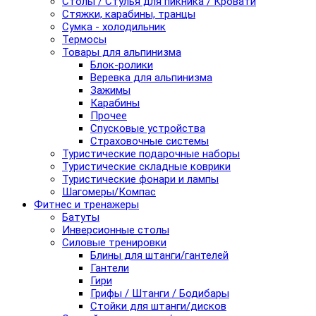
Столы / Стулья для пикника / Кровати
Стяжки, карабины, транцы
Сумка - холодильник
Термосы
Товары для альпинизма
Блок-ролики
Веревка для альпинизма
Зажимы
Карабины
Прочее
Спусковые устройства
Страховочные системы
Туристические подарочные наборы
Туристические складные коврики
Туристические фонари и лампы
Шагомеры/Компас
Фитнес и тренажеры
Батуты
Инверсионные столы
Силовые тренировки
Блины для штанги/гантелей
Гантели
Гири
Грифы / Штанги / Бодибары
Стойки для штанги/дисков