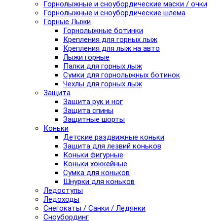
Горнолыжные и сноубордические маски / очки
Горнолыжные и сноубордические шлема
Горные Лыжи
Горнолыжные ботинки
Крепления для горных лыж
Крепления для лыж на авто
Лыжи горные
Палки для горных лыж
Сумки для горнолыжных ботинок
Чехлы для горных лыж
Защита
Защита рук и ног
Защита спины
Защитные шорты
Коньки
Детские раздвижные коньки
Защита для лезвий коньков
Коньки фигурные
Коньки хоккейные
Сумка для коньков
Шнурки для коньков
Ледоступы
Ледоходы
Снегокаты / Санки / Ледянки
Сноубординг