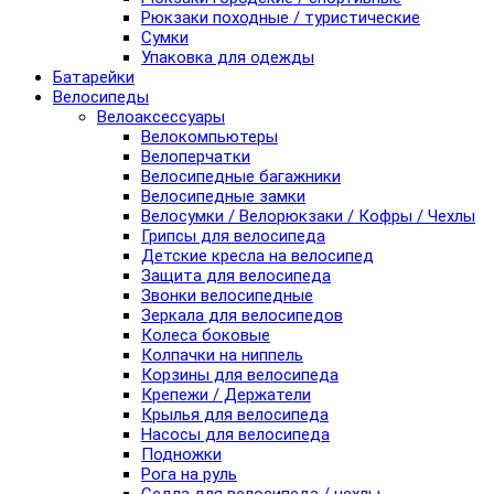
Рюкзаки походные / туристические
Сумки
Упаковка для одежды
Батарейки
Велосипеды
Велоаксессуары
Велокомпьютеры
Велоперчатки
Велосипедные багажники
Велосипедные замки
Велосумки / Велорюкзаки / Кофры / Чехлы
Грипсы для велосипеда
Детские кресла на велосипед
Защита для велосипеда
Звонки велосипедные
Зеркала для велосипедов
Колеса боковые
Колпачки на ниппель
Корзины для велосипеда
Крепежи / Держатели
Крылья для велосипеда
Насосы для велосипеда
Подножки
Рога на руль