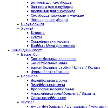
Ботинки для сноуборда
Запчасти для сноуборда
Крепления для сноуборда
Сноуборды мужские и женские
Чехлы для сноуборда
Сноутюбинги
Хоккей
Клюшки
Ленты
Хоккейная экипировка
Шайбы / Мячи для хоккея
Командный спорт
Баскетбол
Баскетбольные кроссовки
Баскетбольные мячи
Баскетбольные стойки / Щиты / Кольца
Форма баскетбольная
Волейбол
Волейбольная форма
Волейбольные мячи
Кроссовки волейбольные
Наколенники волейбольные / Защита
Сетка волейбольная
Футбол
Бутсы футбольные / футзальные / многоши