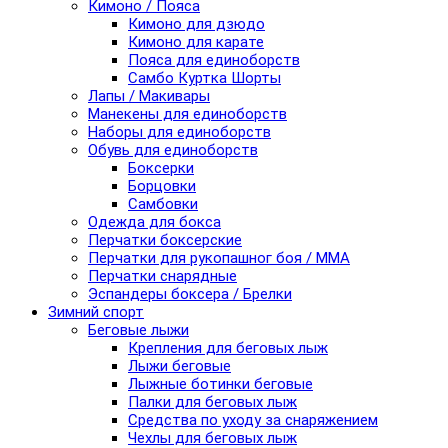
Кимоно / Пояса
Кимоно для дзюдо
Кимоно для карате
Пояса для единоборств
Самбо Куртка Шорты
Лапы / Макивары
Манекены для единоборств
Наборы для единоборств
Обувь для единоборств
Боксерки
Борцовки
Самбовки
Одежда для бокса
Перчатки боксерские
Перчатки для рукопашног боя / ММА
Перчатки снарядные
Эспандеры боксера / Брелки
Зимний спорт
Беговые лыжи
Крепления для беговых лыж
Лыжи беговые
Лыжные ботинки беговые
Палки для беговых лыж
Средства по уходу за снаряжением
Чехлы для беговых лыж