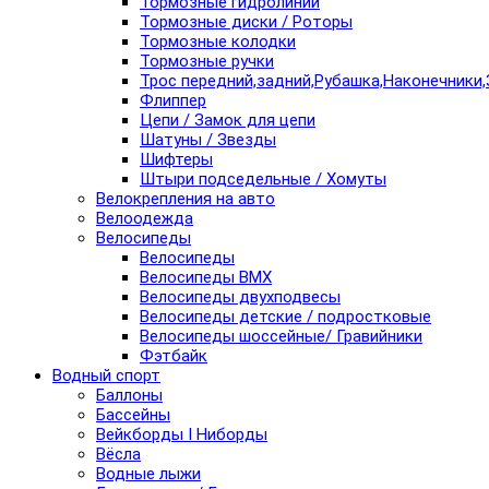
Тормозные гидролинии
Тормозные диски / Роторы
Тормозные колодки
Тормозные ручки
Трос передний,задний,Рубашка,Наконечники,
Флиппер
Цепи / Замок для цепи
Шатуны / Звезды
Шифтеры
Штыри подседельные / Хомуты
Велокрепления на авто
Велоодежда
Велосипеды
Велосипеды
Велосипеды BMX
Велосипеды двухподвесы
Велосипеды детские / подростковые
Велосипеды шоссейные/ Гравийники
Фэтбайк
Водный спорт
Баллоны
Бассейны
Вейкборды I Ниборды
Вёсла
Водные лыжи