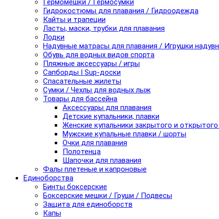
Гермомешки / Гермосумки
Гидрокостюмы для плавания / Гидроодежда
Кайты и трапеции
Ласты, маски, трубки для плавания
Лодки
Надувные матрасы для плавания / Игрушки надув
Обувь для водных видов спорта
Пляжные аксессуары / игры
Сапборды I Sup-доски
Спасательные жилеты
Сумки / Чехлы для водных лыж
Товары для бассейна
Аксессуары для плавания
Детские купальники, плавки
Женские купальники закрытого и открытого
Мужские купальные плавки / шорты
Очки для плавания
Полотенца
Шапочки для плавания
Фалы плетеные и капроновые
Единоборства
Бинты боксерские
Боксерские мешки / Груши / Подвесы
Защита для единоборств
Капы