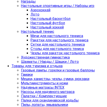
Награды
Настольные спортивные игры / Наборы игр
Аэрохоккей
Лото
Настольный баскетбол
Настольный футбол
Настольный хоккей
Настольный теннис
Мячи для настольного тенниса
Ракетки для настольного тенниса
Сетки для настольного тенниса
Столы для настольного тениса
Чехлы для ракеток настольного тенниса
Художественная гимнастика
Шахматы / Нарды / Шашки / Лото
Товары для туризма и отдыха
Газовые лампы, горелки и газовые баллоны
Гамаки
Мешки, канистры, чехлы, сумки, рюкзаки
Мультиинструменты и ножи
Надувные матрасы INTEX
Насосы для надувного матраса
Палатки / Комплектующие
Палки для скандинавской ходьбы
Пилы, лопаты, умывальники