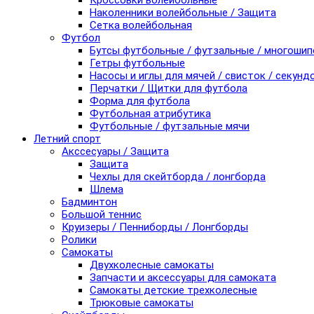
Кроссовки волейбольные
Наколенники волейбольные / Защита
Сетка волейбольная
Футбол
Бутсы футбольные / футзальные / многоши
Гетры футбольные
Насосы и иглы для мячей / свисток / секунд
Перчатки / Щитки для футбола
Форма для футбола
Футбольная атрибутика
Футбольные / футзальные мячи
Летний спорт
Акссесуары / Защита
Защита
Чехлы для скейтборда / лонгборда
Шлема
Бадминтон
Большой теннис
Круизеры / Пенниборды / Лонгборды
Ролики
Самокаты
Двухколесные самокаты
Запчасти и аксессуары для самоката
Самокаты детские трехколесные
Трюковые самокаты