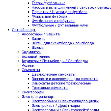
Гетры футбольные
Насосы и иглы для мячей / свисток / секунд
Перчатки / Щитки для футбола
Форма для футбола
Футбольная атрибутика
Футбольные / футзальные мячи
Летний спорт
Акссесуары / Защита
Защита
Чехлы для скейтборда / лонгборда
Шлема
Бадминтон
Большой теннис
Круизеры / Пенниборды / Лонгборды
Ролики
Самокаты
Двухколесные самокаты
Запчасти и аксессуары для самоката
Самокаты детские трехколесные
Трюковые самокаты
Скейтборды
Электротранспорт
Электробайки / Электроквадроциклы
Электрокарт / Дрифт-кары
Электроролики / Электроскейтборды