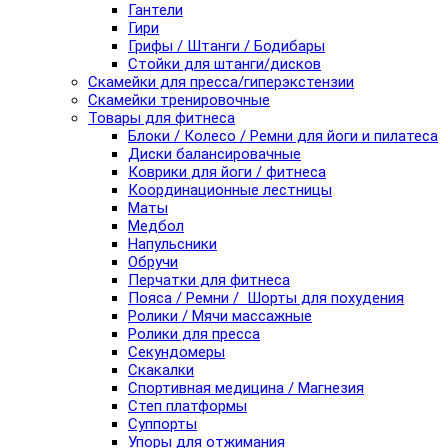
Гантели
Гири
Грифы / Штанги / Бодибары
Стойки для штанги/дисков
Скамейки для пресса/гиперэкстензии
Скамейки тренировочные
Товары для фитнеса
Блоки / Колесо / Ремни для йоги и пилатеса
Диски балансировачные
Коврики для йоги / фитнеса
Координационные лестницы
Маты
Медбол
Напульсники
Обручи
Перчатки для фитнеса
Пояса / Ремни / Шорты для похудения
Ролики / Мячи массажные
Ролики для пресса
Секундомеры
Скакалки
Спортивная медицина / Магнезия
Степ платформы
Суппорты
Упоры для отжимания