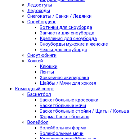
Ледоступы
Ледоходы
Снегокаты / Санки / Ледянки
Сноубординг
Ботинки для сноуборда
Запчасти для сноуборда
Крепления для сноуборда
Сноуборды мужские и женские
Чехлы для сноуборда
Сноутюбинги
Хоккей
Клюшки
Ленты
Хоккейная экипировка
Шайбы / Мячи для хоккея
Командный спорт
Баскетбол
Баскетбольные кроссовки
Баскетбольные мячи
Баскетбольные стойки / Щиты / Кольца
Форма баскетбольная
Волейбол
Волейбольная форма
Волейбольные мячи