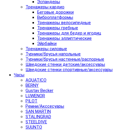
Эспандеры
Тренажеры кардио
Беговые дорожки
Виброплатформы
Тренажеры велосипедные
Тренажеры гребные
Тренажеры для бедер и ягодиц
Тренажеры эллиптические
Эйрбайки
Тренажеры силовые
Турники/брусья напольные
Турники/брусья настенные/распорные
Шведские стенки детские/аксессуары
Шведские стенки спортивные/аксессуары
Часы
AQUATICO
BERNY
Gustav Becker
LUWENOR
PILOT
Pемни/Акссесуары
SAN MARTIN
STALINGRAD
STEELDIVE
SUUNTO