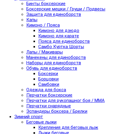
Бинты боксерские
Боксерские мешки / Груши / Подвесы
Защита для единоборств
Капы
Кимоно / Пояса
Кимоно для дзюдо
Кимоно для карате
Пояса для единоборств
Самбо Куртка Шорты
Лапы / Макивары
Манекены для единоборств
Наборы для единоборств
Обувь для единоборств
Боксерки
Борцовки
Самбовки
Одежда для бокса
Перчатки боксерские
Перчатки для рукопашног боя / ММА
Перчатки снарядные
Эспандеры боксера / Брелки
Зимний спорт
Беговые лыжи
Крепления для беговых лыж
Лыжи беговые