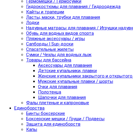
Гермомешки / Гермосумки
Гидрокостюмы для плавания / Гидроодежда
Кайты и трапеции
Ласты, маски, трубки для плавания
Лодки
Надувные матрасы для плавания / Игрушки надув
Обувь для водных видов спорта
Пляжные аксессуары / игры
Сапборды I Sup-доски
Спасательные жилеты
Сумки / Чехлы для водных лыж
Товары для бассейна
Аксессуары для плавания
Детские купальники, плавки
Женские купальники закрытого и открытого
Мужские купальные плавки / шорты
Очки для плавания
Полотенца
Шапочки для плавания
Фалы плетеные и капроновые
Единоборства
Бинты боксерские
Боксерские мешки / Груши / Подвесы
Защита для единоборств
Капы