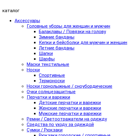
каталог
Аксессуары
Головные уборы для женщин и мужчин
Балаклавы / Повязки на голову
Зимние банданы
Кепки и бейсболки для мужчин и женщин
Летние банданы
Шапки
Шарфы
Маски текстильные
Носки
Спортивные
Термоноски
Носки горнолыжные / сноубордические
Очки солнцезащитные
Перчатки и варежки
Детские перчатки и варежки
Женские перчатки и варежки
Мужские перчатки и варежки
Ремни / Светоотражатели на одежду
Средства по уходу за одеждой
Сумки / Рюкзаки
Рюкзаки городские / спортивные