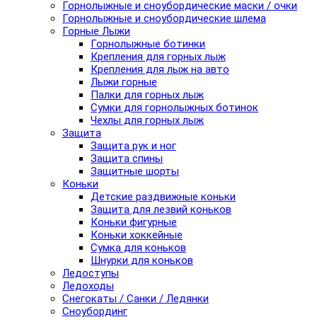
Горнолыжные и сноубордические маски / очки
Горнолыжные и сноубордические шлема
Горные Лыжи
Горнолыжные ботинки
Крепления для горных лыж
Крепления для лыж на авто
Лыжи горные
Палки для горных лыж
Сумки для горнолыжных ботинок
Чехлы для горных лыж
Защита
Защита рук и ног
Защита спины
Защитные шорты
Коньки
Детские раздвижные коньки
Защита для лезвий коньков
Коньки фигурные
Коньки хоккейные
Сумка для коньков
Шнурки для коньков
Ледоступы
Ледоходы
Снегокаты / Санки / Ледянки
Сноубординг