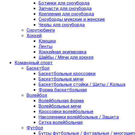
Ботинки для сноуборда
Запчасти для сноуборда
Крепления для сноуборда
Сноуборды мужские и женские
Чехлы для сноуборда
Сноутюбинги
Хоккей
Клюшки
Ленты
Хоккейная экипировка
Шайбы / Мячи для хоккея
Командный спорт
Баскетбол
Баскетбольные кроссовки
Баскетбольные мячи
Баскетбольные стойки / Щиты / Кольца
Форма баскетбольная
Волейбол
Волейбольная форма
Волейбольные мячи
Кроссовки волейбольные
Наколенники волейбольные / Защита
Сетка волейбольная
Футбол
Бутсы футбольные / футзальные / многоши