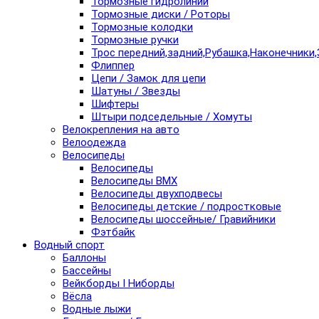
Тормозные гидролинии
Тормозные диски / Роторы
Тормозные колодки
Тормозные ручки
Трос передний,задний,Рубашка,Наконечники,
Флиппер
Цепи / Замок для цепи
Шатуны / Звезды
Шифтеры
Штыри подседельные / Хомуты
Велокрепления на авто
Велоодежда
Велосипеды
Велосипеды
Велосипеды BMX
Велосипеды двухподвесы
Велосипеды детские / подростковые
Велосипеды шоссейные/ Гравийники
Фэтбайк
Водный спорт
Баллоны
Бассейны
Вейкборды I Ниборды
Вёсла
Водные лыжи