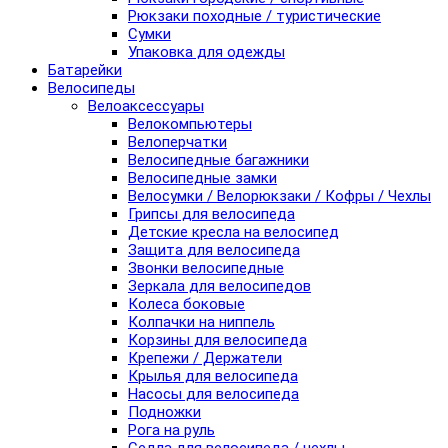
Рюкзаки походные / туристические
Сумки
Упаковка для одежды
Батарейки
Велосипеды
Велоаксессуары
Велокомпьютеры
Велоперчатки
Велосипедные багажники
Велосипедные замки
Велосумки / Велорюкзаки / Кофры / Чехлы
Грипсы для велосипеда
Детские кресла на велосипед
Защита для велосипеда
Звонки велосипедные
Зеркала для велосипедов
Колеса боковые
Колпачки на ниппель
Корзины для велосипеда
Крепежи / Держатели
Крылья для велосипеда
Насосы для велосипеда
Подножки
Рога на руль