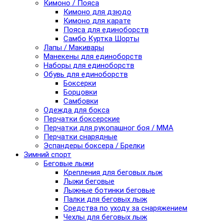
Кимоно / Пояса
Кимоно для дзюдо
Кимоно для карате
Пояса для единоборств
Самбо Куртка Шорты
Лапы / Макивары
Манекены для единоборств
Наборы для единоборств
Обувь для единоборств
Боксерки
Борцовки
Самбовки
Одежда для бокса
Перчатки боксерские
Перчатки для рукопашног боя / ММА
Перчатки снарядные
Эспандеры боксера / Брелки
Зимний спорт
Беговые лыжи
Крепления для беговых лыж
Лыжи беговые
Лыжные ботинки беговые
Палки для беговых лыж
Средства по уходу за снаряжением
Чехлы для беговых лыж