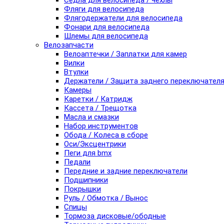
Седла для велосипеда / чехлы
Фляги для велосипеда
Флягодержатели для велосипеда
Фонари для велосипеда
Шлемы для велосипеда
Велозапчасти
Велоаптечки / Заплатки для камер
Вилки
Втулки
Держатели / Защита заднего переключател
Камеры
Каретки / Катридж
Кассета / Трещотка
Масла и смазки
Набор инструментов
Обода / Колеса в сборе
Оси/Эксцентрики
Пеги для bmx
Педали
Передние и задние переключатели
Подшипники
Покрышки
Руль / Обмотка / Вынос
Спицы
Тормоза дисковые/ободные