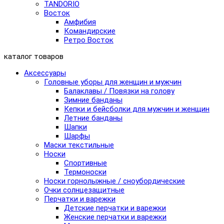
TANDORIO
Восток
Амфибия
Командирские
Ретро Восток
каталог товаров
Аксессуары
Головные уборы для женщин и мужчин
Балаклавы / Повязки на голову
Зимние банданы
Кепки и бейсболки для мужчин и женщин
Летние банданы
Шапки
Шарфы
Маски текстильные
Носки
Спортивные
Термоноски
Носки горнолыжные / сноубордические
Очки солнцезащитные
Перчатки и варежки
Детские перчатки и варежки
Женские перчатки и варежки