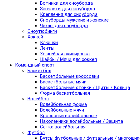
Ботинки для сноуборда
Запчасти для сноуборда
Крепления для сноуборда
Сноуборды мужские и женские
Чехлы для сноуборда
Сноутюбинги
Хоккей
Клюшки
Ленты
Хоккейная экипировка
Шайбы / Мячи для хоккея
Командный спорт
Баскетбол
Баскетбольные кроссовки
Баскетбольные мячи
Баскетбольные стойки / Щиты / Кольца
Форма баскетбольная
Волейбол
Волейбольная форма
Волейбольные мячи
Кроссовки волейбольные
Наколенники волейбольные / Защита
Сетка волейбольная
Футбол
Бутсы футбольные / футзальные / многоши