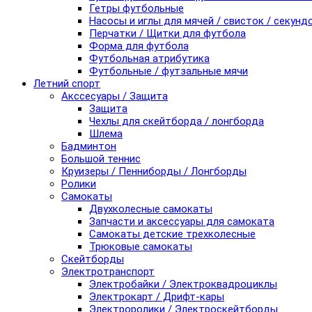
Гетры футбольные
Насосы и иглы для мячей / свисток / секунд
Перчатки / Щитки для футбола
Форма для футбола
Футбольная атрибутика
Футбольные / футзальные мячи
Летний спорт
Акссесуары / Защита
Защита
Чехлы для скейтборда / лонгборда
Шлема
Бадминтон
Большой теннис
Круизеры / Пенниборды / Лонгборды
Ролики
Самокаты
Двухколесные самокаты
Запчасти и аксессуары для самоката
Самокаты детские трехколесные
Трюковые самокаты
Скейтборды
Электротранспорт
Электробайки / Электроквадроциклы
Электрокарт / Дрифт-кары
Электроролики / Электроскейтборды