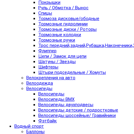
Покрышки
Руль / Обмотка / Вынос
Спицы
Тормоза дисковые/ободные
Тормозные гидролинии
Тормозные диски / Роторы
Тормозные колодки
Тормозные ручки
Трос передний,задний,Рубашка,Наконечники,
Флиппер
Цепи / Замок для цепи
Шатуны / Звезды
Шифтеры
Штыри подседельные / Хомуты
Велокрепления на авто
Велоодежда
Велосипеды
Велосипеды
Велосипеды BMX
Велосипеды двухподвесы
Велосипеды детские / подростковые
Велосипеды шоссейные/ Гравийники
Фэтбайк
Водный спорт
Баллоны