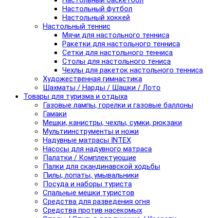
Настольный баскетбол
Настольный футбол
Настольный хоккей
Настольный теннис
Мячи для настольного тенниса
Ракетки для настольного тенниса
Сетки для настольного тенниса
Столы для настольного тениса
Чехлы для ракеток настольного тенниса
Художественная гимнастика
Шахматы / Нарды / Шашки / Лото
Товары для туризма и отдыха
Газовые лампы, горелки и газовые баллоны
Гамаки
Мешки, канистры, чехлы, сумки, рюкзаки
Мультиинструменты и ножи
Надувные матрасы INTEX
Насосы для надувного матраса
Палатки / Комплектующие
Палки для скандинавской ходьбы
Пилы, лопаты, умывальники
Посуда и наборы туриста
Спальные мешки туристов
Средства для разведения огня
Средства против насекомых