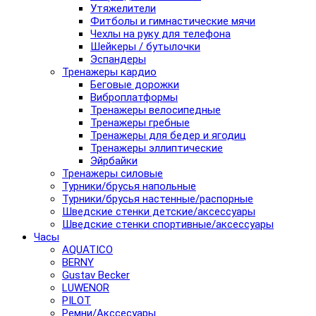
Утяжелители
Фитболы и гимнастические мячи
Чехлы на руку для телефона
Шейкеры / бутылочки
Эспандеры
Тренажеры кардио
Беговые дорожки
Виброплатформы
Тренажеры велосипедные
Тренажеры гребные
Тренажеры для бедер и ягодиц
Тренажеры эллиптические
Эйрбайки
Тренажеры силовые
Турники/брусья напольные
Турники/брусья настенные/распорные
Шведские стенки детские/аксессуары
Шведские стенки спортивные/аксессуары
Часы
AQUATICO
BERNY
Gustav Becker
LUWENOR
PILOT
Pемни/Акссесуары