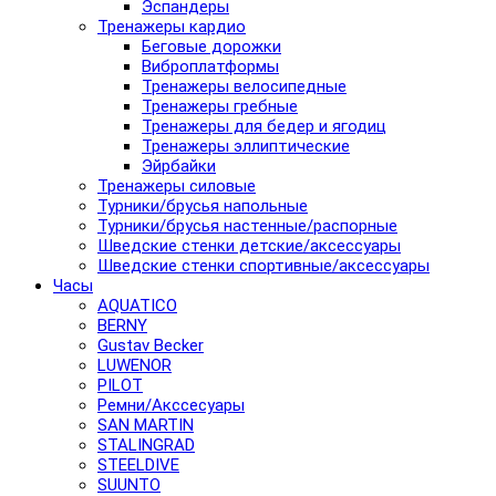
Эспандеры
Тренажеры кардио
Беговые дорожки
Виброплатформы
Тренажеры велосипедные
Тренажеры гребные
Тренажеры для бедер и ягодиц
Тренажеры эллиптические
Эйрбайки
Тренажеры силовые
Турники/брусья напольные
Турники/брусья настенные/распорные
Шведские стенки детские/аксессуары
Шведские стенки спортивные/аксессуары
Часы
AQUATICO
BERNY
Gustav Becker
LUWENOR
PILOT
Pемни/Акссесуары
SAN MARTIN
STALINGRAD
STEELDIVE
SUUNTO