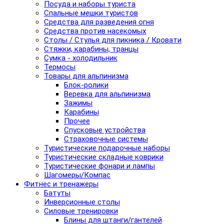
Посуда и наборы туриста
Спальные мешки туристов
Средства для разведения огня
Средства против насекомых
Столы / Стулья для пикника / Кровати
Стяжки, карабины, транцы
Сумка - холодильник
Термосы
Товары для альпинизма
Блок-ролики
Веревка для альпинизма
Зажимы
Карабины
Прочее
Спусковые устройства
Страховочные системы
Туристические подарочные наборы
Туристические складные коврики
Туристические фонари и лампы
Шагомеры/Компас
Фитнес и тренажеры
Батуты
Инверсионные столы
Силовые тренировки
Блины для штанги/гантелей