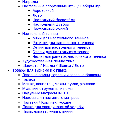
Награды
Настольные спортивные игры / Наборы игр
Аэрохоккей
Лото
Настольный баскетбол
Настольный футбол
Настольный хоккей
Настольный теннис
Мячи для настольного тенниса
Ракетки для настольного тенниса
Сетки для настольного тенниса
Столы для настольного тениса
Чехлы для ракеток настольного тенниса
Художественная гимнастика
Шахматы / Нарды / Шашки / Лото
Товары для туризма и отдыха
Газовые лампы, горелки и газовые баллоны
Гамаки
Мешки, канистры, чехлы, сумки, рюкзаки
Мультиинструменты и ножи
Надувные матрасы INTEX
Насосы для надувного матраса
Палатки / Комплектующие
Палки для скандинавской ходьбы
Пилы, лопаты, умывальники