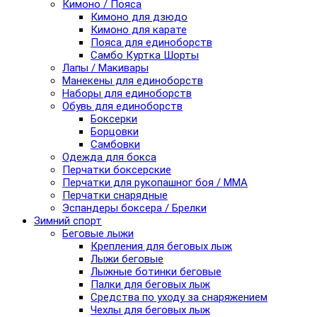
Кимоно / Пояса
Кимоно для дзюдо
Кимоно для карате
Пояса для единоборств
Самбо Куртка Шорты
Лапы / Макивары
Манекены для единоборств
Наборы для единоборств
Обувь для единоборств
Боксерки
Борцовки
Самбовки
Одежда для бокса
Перчатки боксерские
Перчатки для рукопашног боя / ММА
Перчатки снарядные
Эспандеры боксера / Брелки
Зимний спорт
Беговые лыжи
Крепления для беговых лыж
Лыжи беговые
Лыжные ботинки беговые
Палки для беговых лыж
Средства по уходу за снаряжением
Чехлы для беговых лыж