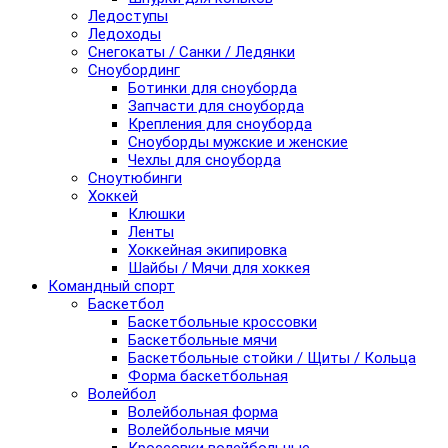
Ледоступы
Ледоходы
Снегокаты / Санки / Ледянки
Сноубординг
Ботинки для сноуборда
Запчасти для сноуборда
Крепления для сноуборда
Сноуборды мужские и женские
Чехлы для сноуборда
Сноутюбинги
Хоккей
Клюшки
Ленты
Хоккейная экипировка
Шайбы / Мячи для хоккея
Командный спорт
Баскетбол
Баскетбольные кроссовки
Баскетбольные мячи
Баскетбольные стойки / Щиты / Кольца
Форма баскетбольная
Волейбол
Волейбольная форма
Волейбольные мячи