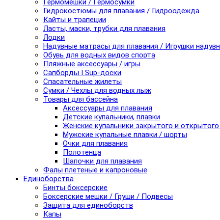
Гермомешки / Гермосумки
Гидрокостюмы для плавания / Гидроодежда
Кайты и трапеции
Ласты, маски, трубки для плавания
Лодки
Надувные матрасы для плавания / Игрушки надув
Обувь для водных видов спорта
Пляжные аксессуары / игры
Сапборды I Sup-доски
Спасательные жилеты
Сумки / Чехлы для водных лыж
Товары для бассейна
Аксессуары для плавания
Детские купальники, плавки
Женские купальники закрытого и открытого
Мужские купальные плавки / шорты
Очки для плавания
Полотенца
Шапочки для плавания
Фалы плетеные и капроновые
Единоборства
Бинты боксерские
Боксерские мешки / Груши / Подвесы
Защита для единоборств
Капы