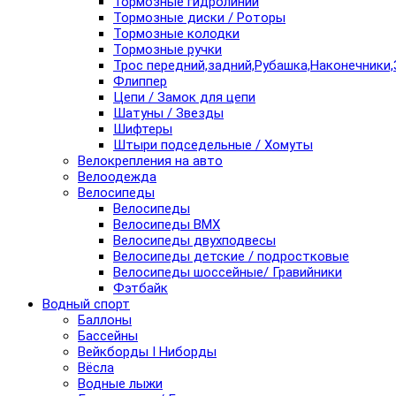
Тормозные гидролинии
Тормозные диски / Роторы
Тормозные колодки
Тормозные ручки
Трос передний,задний,Рубашка,Наконечники,
Флиппер
Цепи / Замок для цепи
Шатуны / Звезды
Шифтеры
Штыри подседельные / Хомуты
Велокрепления на авто
Велоодежда
Велосипеды
Велосипеды
Велосипеды BMX
Велосипеды двухподвесы
Велосипеды детские / подростковые
Велосипеды шоссейные/ Гравийники
Фэтбайк
Водный спорт
Баллоны
Бассейны
Вейкборды I Ниборды
Вёсла
Водные лыжи