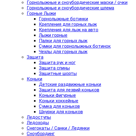
Горнолыжные и сноубордические маски / очки
Горнолыжные и сноубордические шлема
Горные Лыжи
Горнолыжные ботинки
Крепления для горных лыж
Крепления для лыж на авто
Лыжи горные
Палки для горных лыж
Сумки для горнолыжных ботинок
Чехлы для горных лыж
Защита
Защита рук и ног
Защита спины
Защитные шорты
Коньки
Детские раздвижные коньки
Защита для лезвий коньков
Коньки фигурные
Коньки хоккейные
Сумка для коньков
Шнурки для коньков
Ледоступы
Ледоходы
Снегокаты / Санки / Ледянки
Сноубординг