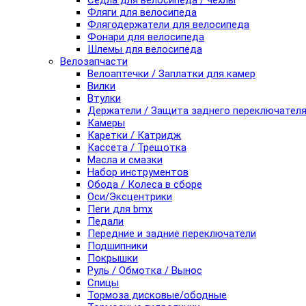
Седла для велосипеда / чехлы
Фляги для велосипеда
Флягодержатели для велосипеда
Фонари для велосипеда
Шлемы для велосипеда
Велозапчасти
Велоаптечки / Заплатки для камер
Вилки
Втулки
Держатели / Защита заднего переключател
Камеры
Каретки / Катридж
Кассета / Трещотка
Масла и смазки
Набор инструментов
Обода / Колеса в сборе
Оси/Эксцентрики
Пеги для bmx
Педали
Передние и задние переключатели
Подшипники
Покрышки
Руль / Обмотка / Вынос
Спицы
Тормоза дисковые/ободные