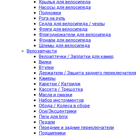
Крылья для велосипеда
Насосы для велосипеда
Подножки
Рога на руль
Седла для велосипеда / чехлы
Фляги для велосипеда
Флягодержатели для велосипеда
Фонари для велосипеда
Шлемы для велосипеда
Велозапчасти
Велоаптечки / Заплатки для камер
Вилки
Втулки
Держатели / Защита заднего переключател
Камеры
Каретки / Катридж
Кассета / Трещотка
Масла и смазки
Набор инструментов
Обода / Колеса в сборе
Оси/Эксцентрики
Пеги для bmx
Педали
Передние и задние переключатели
Подшипники