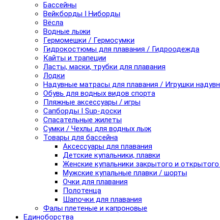
Бассейны
Вейкборды I Ниборды
Вёсла
Водные лыжи
Гермомешки / Гермосумки
Гидрокостюмы для плавания / Гидроодежда
Кайты и трапеции
Ласты, маски, трубки для плавания
Лодки
Надувные матрасы для плавания / Игрушки надув
Обувь для водных видов спорта
Пляжные аксессуары / игры
Сапборды I Sup-доски
Спасательные жилеты
Сумки / Чехлы для водных лыж
Товары для бассейна
Аксессуары для плавания
Детские купальники, плавки
Женские купальники закрытого и открытого
Мужские купальные плавки / шорты
Очки для плавания
Полотенца
Шапочки для плавания
Фалы плетеные и капроновые
Единоборства