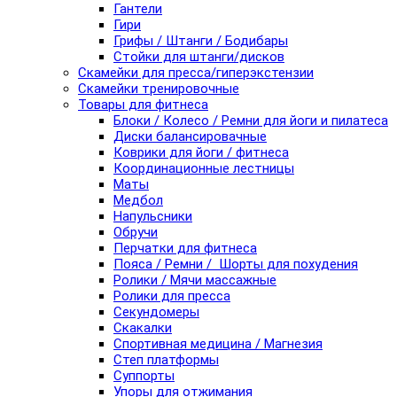
Гантели
Гири
Грифы / Штанги / Бодибары
Стойки для штанги/дисков
Скамейки для пресса/гиперэкстензии
Скамейки тренировочные
Товары для фитнеса
Блоки / Колесо / Ремни для йоги и пилатеса
Диски балансировачные
Коврики для йоги / фитнеса
Координационные лестницы
Маты
Медбол
Напульсники
Обручи
Перчатки для фитнеса
Пояса / Ремни / Шорты для похудения
Ролики / Мячи массажные
Ролики для пресса
Секундомеры
Скакалки
Спортивная медицина / Магнезия
Степ платформы
Суппорты
Упоры для отжимания