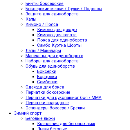
Бинты боксерские
Боксерские мешки / Груши / Подвесы
Защита для единоборств
Капы
Кимоно / Пояса
Кимоно для дзюдо
Кимоно для карате
Пояса для единоборств
Самбо Куртка Шорты
Лапы / Макивары
Манекены для единоборств
Наборы для единоборств
Обувь для единоборств
Боксерки
Борцовки
Самбовки
Одежда для бокса
Перчатки боксерские
Перчатки для рукопашног боя / ММА
Перчатки снарядные
Эспандеры боксера / Брелки
Зимний спорт
Беговые лыжи
Крепления для беговых лыж
Лыжи беговые