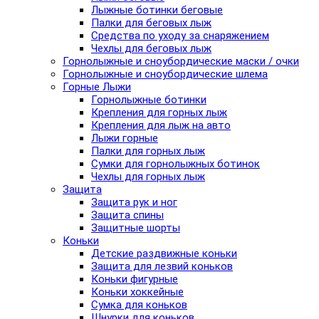
Лыжные ботинки беговые
Палки для беговых лыж
Средства по уходу за снаряжением
Чехлы для беговых лыж
Горнолыжные и сноубордические маски / очки
Горнолыжные и сноубордические шлема
Горные Лыжи
Горнолыжные ботинки
Крепления для горных лыж
Крепления для лыж на авто
Лыжи горные
Палки для горных лыж
Сумки для горнолыжных ботинок
Чехлы для горных лыж
Защита
Защита рук и ног
Защита спины
Защитные шорты
Коньки
Детские раздвижные коньки
Защита для лезвий коньков
Коньки фигурные
Коньки хоккейные
Сумка для коньков
Шнурки для коньков