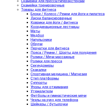
Скамейки для пресса/гиперэкстензии
Скамейки тренировочные
Товары для фитнеса
Блоки / Колесо / Ремни для йоги и пилатеса
Диски балансировачные
Коврики для йоги / фитнеса
Координационные лестницы
Маты
Медбол
Напульсники
Обручи
Перчатки для фитнеса
Пояса / Ремни / Шорты для похудения
Ролики / Мячи массажные
Ролики для пресса
Секундомеры
Скакалки
Спортивная медицина / Магнезия
Степ платформы
Суппорты
Упоры для отжимания
Утяжелители
Фитболы и гимнастические мячи
Чехлы на руку для телефона
Шейкеры / бутылочки