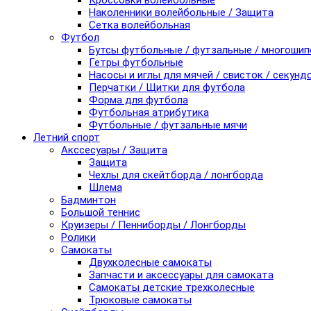
Кроссовки волейбольные
Наколенники волейбольные / Защита
Сетка волейбольная
Футбол
Бутсы футбольные / футзальные / многоши
Гетры футбольные
Насосы и иглы для мячей / свисток / секунд
Перчатки / Щитки для футбола
Форма для футбола
Футбольная атрибутика
Футбольные / футзальные мячи
Летний спорт
Акссесуары / Защита
Защита
Чехлы для скейтборда / лонгборда
Шлема
Бадминтон
Большой теннис
Круизеры / Пенниборды / Лонгборды
Ролики
Самокаты
Двухколесные самокаты
Запчасти и аксессуары для самоката
Самокаты детские трехколесные
Трюковые самокаты