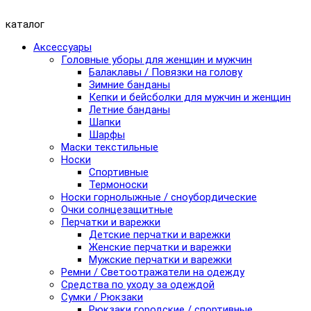
каталог
Аксессуары
Головные уборы для женщин и мужчин
Балаклавы / Повязки на голову
Зимние банданы
Кепки и бейсболки для мужчин и женщин
Летние банданы
Шапки
Шарфы
Маски текстильные
Носки
Спортивные
Термоноски
Носки горнолыжные / сноубордические
Очки солнцезащитные
Перчатки и варежки
Детские перчатки и варежки
Женские перчатки и варежки
Мужские перчатки и варежки
Ремни / Светоотражатели на одежду
Средства по уходу за одеждой
Сумки / Рюкзаки
Рюкзаки городские / спортивные