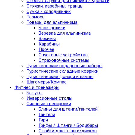
Столы / Стулья для пикника / Кровати
Стяжки, карабины, транцы
Сумка - холодильник
Термосы
Товары для альпинизма
Блок-ролики
Веревка для альпинизма
Зажимы
Карабины
Прочее
Спусковые устройства
Страховочные системы
Туристические подарочные наборы
Туристические складные коврики
Туристические фонари и лампы
Шагомеры/Компас
Фитнес и тренажеры
Батуты
Инверсионные столы
Силовые тренировки
Блины для штанги/гантелей
Гантели
Гири
Грифы / Штанги / Бодибары
Стойки для штанги/дисков