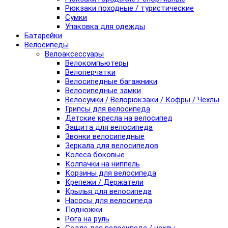
Рюкзаки походные / туристические
Сумки
Упаковка для одежды
Батарейки
Велосипеды
Велоаксессуары
Велокомпьютеры
Велоперчатки
Велосипедные багажники
Велосипедные замки
Велосумки / Велорюкзаки / Кофры / Чехлы
Грипсы для велосипеда
Детские кресла на велосипед
Защита для велосипеда
Звонки велосипедные
Зеркала для велосипедов
Колеса боковые
Колпачки на ниппель
Корзины для велосипеда
Крепежи / Держатели
Крылья для велосипеда
Насосы для велосипеда
Подножки
Рога на руль