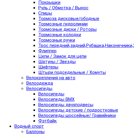
Покрышки
Руль / Обмотка / Вынос
Спицы
Тормоза дисковые/ободные
Тормозные гидролинии
Тормозные диски / Роторы
Тормозные колодки
Тормозные ручки
Трос передний,задний,Рубашка,Наконечники,
Флиппер
Цепи / Замок для цепи
Шатуны / Звезды
Шифтеры
Штыри подседельные / Хомуты
Велокрепления на авто
Велоодежда
Велосипеды
Велосипеды
Велосипеды BMX
Велосипеды двухподвесы
Велосипеды детские / подростковые
Велосипеды шоссейные/ Гравийники
Фэтбайк
Водный спорт
Баллоны