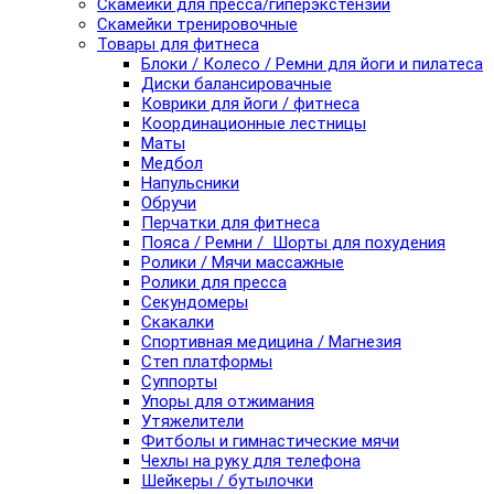
Скамейки для пресса/гиперэкстензии
Скамейки тренировочные
Товары для фитнеса
Блоки / Колесо / Ремни для йоги и пилатеса
Диски балансировачные
Коврики для йоги / фитнеса
Координационные лестницы
Маты
Медбол
Напульсники
Обручи
Перчатки для фитнеса
Пояса / Ремни / Шорты для похудения
Ролики / Мячи массажные
Ролики для пресса
Секундомеры
Скакалки
Спортивная медицина / Магнезия
Степ платформы
Суппорты
Упоры для отжимания
Утяжелители
Фитболы и гимнастические мячи
Чехлы на руку для телефона
Шейкеры / бутылочки