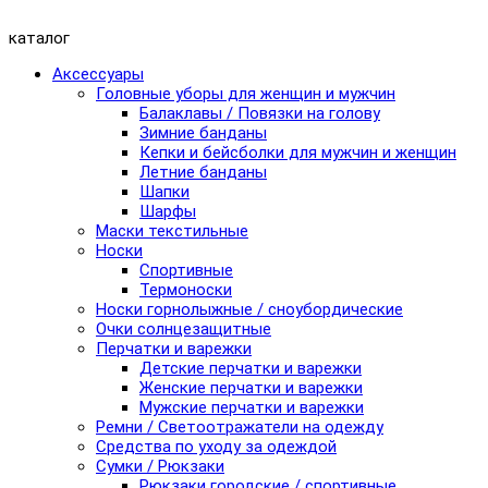
каталог
Аксессуары
Головные уборы для женщин и мужчин
Балаклавы / Повязки на голову
Зимние банданы
Кепки и бейсболки для мужчин и женщин
Летние банданы
Шапки
Шарфы
Маски текстильные
Носки
Спортивные
Термоноски
Носки горнолыжные / сноубордические
Очки солнцезащитные
Перчатки и варежки
Детские перчатки и варежки
Женские перчатки и варежки
Мужские перчатки и варежки
Ремни / Светоотражатели на одежду
Средства по уходу за одеждой
Сумки / Рюкзаки
Рюкзаки городские / спортивные