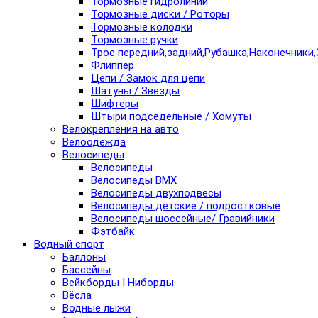
Тормозные гидролинии
Тормозные диски / Роторы
Тормозные колодки
Тормозные ручки
Трос передний,задний,Рубашка,Наконечники,
Флиппер
Цепи / Замок для цепи
Шатуны / Звезды
Шифтеры
Штыри подседельные / Хомуты
Велокрепления на авто
Велоодежда
Велосипеды
Велосипеды
Велосипеды BMX
Велосипеды двухподвесы
Велосипеды детские / подростковые
Велосипеды шоссейные/ Гравийники
Фэтбайк
Водный спорт
Баллоны
Бассейны
Вейкборды I Ниборды
Вёсла
Водные лыжи