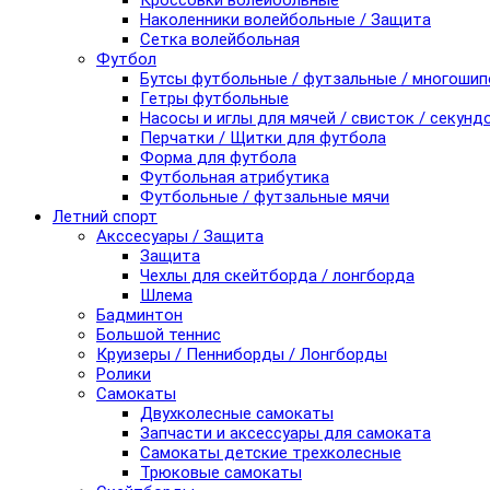
Кроссовки волейбольные
Наколенники волейбольные / Защита
Сетка волейбольная
Футбол
Бутсы футбольные / футзальные / многоши
Гетры футбольные
Насосы и иглы для мячей / свисток / секунд
Перчатки / Щитки для футбола
Форма для футбола
Футбольная атрибутика
Футбольные / футзальные мячи
Летний спорт
Акссесуары / Защита
Защита
Чехлы для скейтборда / лонгборда
Шлема
Бадминтон
Большой теннис
Круизеры / Пенниборды / Лонгборды
Ролики
Самокаты
Двухколесные самокаты
Запчасти и аксессуары для самоката
Самокаты детские трехколесные
Трюковые самокаты