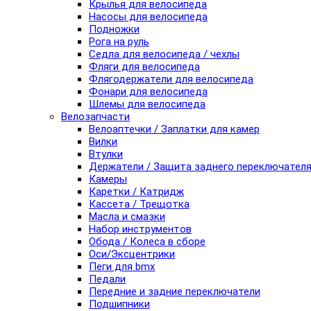
Крылья для велосипеда
Насосы для велосипеда
Подножки
Рога на руль
Седла для велосипеда / чехлы
Фляги для велосипеда
Флягодержатели для велосипеда
Фонари для велосипеда
Шлемы для велосипеда
Велозапчасти
Велоаптечки / Заплатки для камер
Вилки
Втулки
Держатели / Защита заднего переключател
Камеры
Каретки / Катридж
Кассета / Трещотка
Масла и смазки
Набор инструментов
Обода / Колеса в сборе
Оси/Эксцентрики
Пеги для bmx
Педали
Передние и задние переключатели
Подшипники