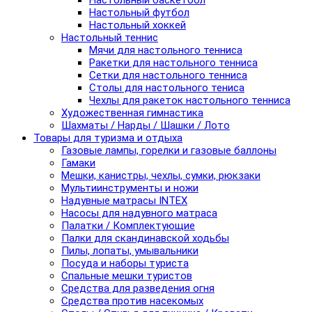
Настольный баскетбол
Настольный футбол
Настольный хоккей
Настольный теннис
Мячи для настольного тенниса
Ракетки для настольного тенниса
Сетки для настольного тенниса
Столы для настольного тениса
Чехлы для ракеток настольного тенниса
Художественная гимнастика
Шахматы / Нарды / Шашки / Лото
Товары для туризма и отдыха
Газовые лампы, горелки и газовые баллоны
Гамаки
Мешки, канистры, чехлы, сумки, рюкзаки
Мультиинструменты и ножи
Надувные матрасы INTEX
Насосы для надувного матраса
Палатки / Комплектующие
Палки для скандинавской ходьбы
Пилы, лопаты, умывальники
Посуда и наборы туриста
Спальные мешки туристов
Средства для разведения огня
Средства против насекомых