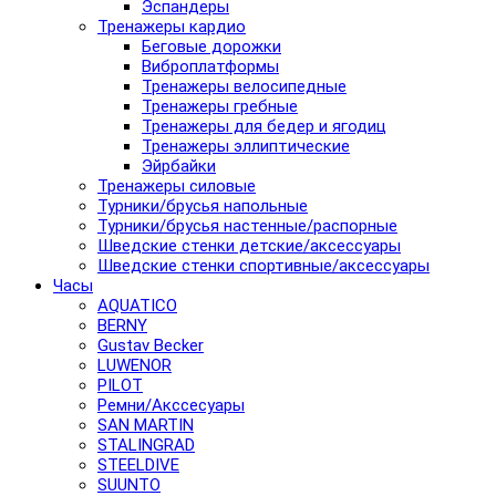
Эспандеры
Тренажеры кардио
Беговые дорожки
Виброплатформы
Тренажеры велосипедные
Тренажеры гребные
Тренажеры для бедер и ягодиц
Тренажеры эллиптические
Эйрбайки
Тренажеры силовые
Турники/брусья напольные
Турники/брусья настенные/распорные
Шведские стенки детские/аксессуары
Шведские стенки спортивные/аксессуары
Часы
AQUATICO
BERNY
Gustav Becker
LUWENOR
PILOT
Pемни/Акссесуары
SAN MARTIN
STALINGRAD
STEELDIVE
SUUNTO