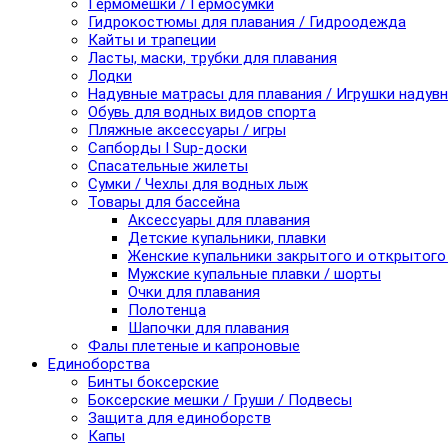
Гермомешки / Гермосумки
Гидрокостюмы для плавания / Гидроодежда
Кайты и трапеции
Ласты, маски, трубки для плавания
Лодки
Надувные матрасы для плавания / Игрушки надув
Обувь для водных видов спорта
Пляжные аксессуары / игры
Сапборды I Sup-доски
Спасательные жилеты
Сумки / Чехлы для водных лыж
Товары для бассейна
Аксессуары для плавания
Детские купальники, плавки
Женские купальники закрытого и открытого
Мужские купальные плавки / шорты
Очки для плавания
Полотенца
Шапочки для плавания
Фалы плетеные и капроновые
Единоборства
Бинты боксерские
Боксерские мешки / Груши / Подвесы
Защита для единоборств
Капы