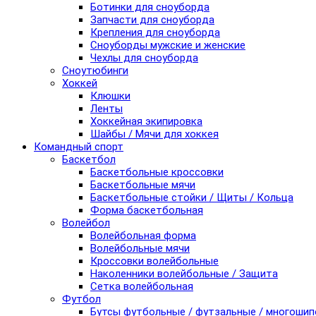
Ботинки для сноуборда
Запчасти для сноуборда
Крепления для сноуборда
Сноуборды мужские и женские
Чехлы для сноуборда
Сноутюбинги
Хоккей
Клюшки
Ленты
Хоккейная экипировка
Шайбы / Мячи для хоккея
Командный спорт
Баскетбол
Баскетбольные кроссовки
Баскетбольные мячи
Баскетбольные стойки / Щиты / Кольца
Форма баскетбольная
Волейбол
Волейбольная форма
Волейбольные мячи
Кроссовки волейбольные
Наколенники волейбольные / Защита
Сетка волейбольная
Футбол
Бутсы футбольные / футзальные / многоши