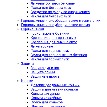
Лыжные ботинки беговые
Палки для беговых лыж
Средства по уходу за снаряжением
Чехлы для беговых лыж
Горнолыжные и сноубордические маски / очки
Горнолыжные и сноубордические шлема
Горные Лыжи
Горнолыжные ботинки
Крепления для горных лыж
Крепления для лыж на авто
Лыжи горные
Палки для горных лыж
Сумки для горнолыжных ботинок
Чехлы для горных лыж
Защита
Защита рук и ног
Защита спины
Защитные шорты
Коньки
Детские раздвижные коньки
Защита для лезвий коньков
Коньки фигурные
Коньки хоккейные
Сумка для коньков
Шнурки для коньков