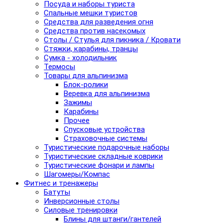
Посуда и наборы туриста
Спальные мешки туристов
Средства для разведения огня
Средства против насекомых
Столы / Стулья для пикника / Кровати
Стяжки, карабины, транцы
Сумка - холодильник
Термосы
Товары для альпинизма
Блок-ролики
Веревка для альпинизма
Зажимы
Карабины
Прочее
Спусковые устройства
Страховочные системы
Туристические подарочные наборы
Туристические складные коврики
Туристические фонари и лампы
Шагомеры/Компас
Фитнес и тренажеры
Батуты
Инверсионные столы
Силовые тренировки
Блины для штанги/гантелей