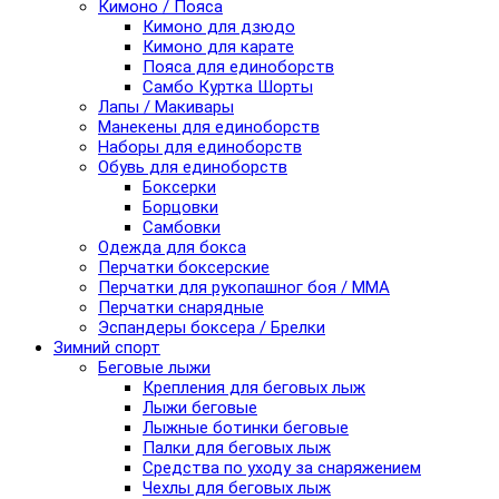
Кимоно / Пояса
Кимоно для дзюдо
Кимоно для карате
Пояса для единоборств
Самбо Куртка Шорты
Лапы / Макивары
Манекены для единоборств
Наборы для единоборств
Обувь для единоборств
Боксерки
Борцовки
Самбовки
Одежда для бокса
Перчатки боксерские
Перчатки для рукопашног боя / ММА
Перчатки снарядные
Эспандеры боксера / Брелки
Зимний спорт
Беговые лыжи
Крепления для беговых лыж
Лыжи беговые
Лыжные ботинки беговые
Палки для беговых лыж
Средства по уходу за снаряжением
Чехлы для беговых лыж