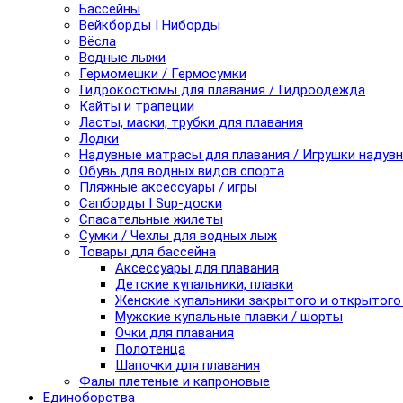
Бассейны
Вейкборды I Ниборды
Вёсла
Водные лыжи
Гермомешки / Гермосумки
Гидрокостюмы для плавания / Гидроодежда
Кайты и трапеции
Ласты, маски, трубки для плавания
Лодки
Надувные матрасы для плавания / Игрушки надув
Обувь для водных видов спорта
Пляжные аксессуары / игры
Сапборды I Sup-доски
Спасательные жилеты
Сумки / Чехлы для водных лыж
Товары для бассейна
Аксессуары для плавания
Детские купальники, плавки
Женские купальники закрытого и открытого
Мужские купальные плавки / шорты
Очки для плавания
Полотенца
Шапочки для плавания
Фалы плетеные и капроновые
Единоборства