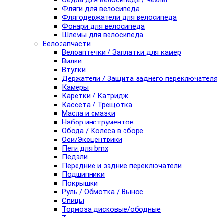
Седла для велосипеда / чехлы
Фляги для велосипеда
Флягодержатели для велосипеда
Фонари для велосипеда
Шлемы для велосипеда
Велозапчасти
Велоаптечки / Заплатки для камер
Вилки
Втулки
Держатели / Защита заднего переключател
Камеры
Каретки / Катридж
Кассета / Трещотка
Масла и смазки
Набор инструментов
Обода / Колеса в сборе
Оси/Эксцентрики
Пеги для bmx
Педали
Передние и задние переключатели
Подшипники
Покрышки
Руль / Обмотка / Вынос
Спицы
Тормоза дисковые/ободные