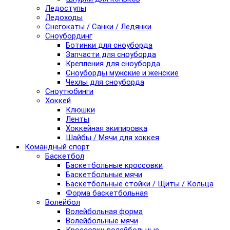
Ледоступы
Ледоходы
Снегокаты / Санки / Ледянки
Сноубординг
Ботинки для сноуборда
Запчасти для сноуборда
Крепления для сноуборда
Сноуборды мужские и женские
Чехлы для сноуборда
Сноутюбинги
Хоккей
Клюшки
Ленты
Хоккейная экипировка
Шайбы / Мячи для хоккея
Командный спорт
Баскетбол
Баскетбольные кроссовки
Баскетбольные мячи
Баскетбольные стойки / Щиты / Кольца
Форма баскетбольная
Волейбол
Волейбольная форма
Волейбольные мячи