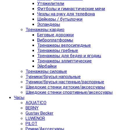
Утяжелители
Фитболы и гимнастические мячи
Чехлы на руку для телефона
Шейкеры / бутылочки
Эспандеры
Тренажеры кардио
Беговые дорожки
Виброплатформы
Тренажеры велосипедные
Тренажеры гребные
Тренажеры для бедер и ягодиц
Тренажеры эллиптические
Эйрбайки
Тренажеры силовые
Турники/брусья напольные
Турники/брусья настенные/распорные
Шведские стенки детские/аксессуары
Шведские стенки спортивные/аксессуары
Часы
AQUATICO
BERNY
Gustav Becker
LUWENOR
PILOT
Pемни/Акссесуары