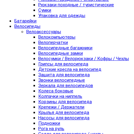
Рюкзаки походные / туристические
Сумки
Упаковка для одежды
Батарейки
Велосипеды
Велоаксессуары
Велокомпьютеры
Велоперчатки
Велосипедные багажники
Велосипедные замки
Велосумки / Велорюкзаки / Кофры / Чехлы
Грипсы для велосипеда
Детские кресла на велосипед
Защита для велосипеда
Звонки велосипедные
Зеркала для велосипедов
Колеса боковые
Колпачки на ниппель
Корзины для велосипеда
Крепежи / Держатели
Крылья для велосипеда
Насосы для велосипеда
Подножки
Рога на руль