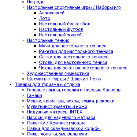
Награды
Настольные спортивные игры / Наборы игр
Аэрохоккей
Лото
Настольный баскетбол
Настольный футбол
Настольный хоккей
Настольный теннис
Мячи для настольного тенниса
Ракетки для настольного тенниса
Сетки для настольного тенниса
Столы для настольного тениса
Чехлы для ракеток настольного тенниса
Художественная гимнастика
Шахматы / Нарды / Шашки / Лото
Товары для туризма и отдыха
Газовые лампы, горелки и газовые баллоны
Гамаки
Мешки, канистры, чехлы, сумки, рюкзаки
Мультиинструменты и ножи
Надувные матрасы INTEX
Насосы для надувного матраса
Палатки / Комплектующие
Палки для скандинавской ходьбы
Пилы, лопаты, умывальники