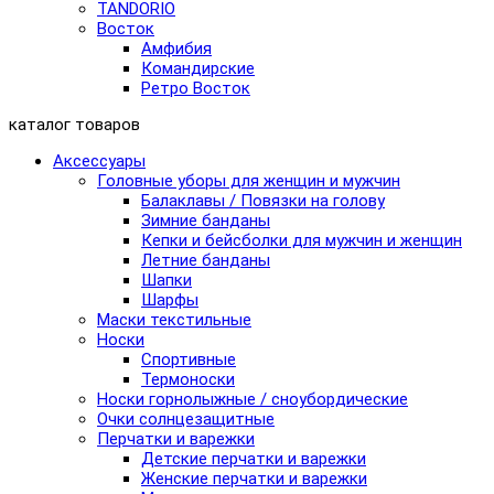
TANDORIO
Восток
Амфибия
Командирские
Ретро Восток
каталог товаров
Аксессуары
Головные уборы для женщин и мужчин
Балаклавы / Повязки на голову
Зимние банданы
Кепки и бейсболки для мужчин и женщин
Летние банданы
Шапки
Шарфы
Маски текстильные
Носки
Спортивные
Термоноски
Носки горнолыжные / сноубордические
Очки солнцезащитные
Перчатки и варежки
Детские перчатки и варежки
Женские перчатки и варежки