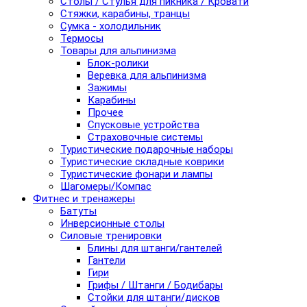
Столы / Стулья для пикника / Кровати
Стяжки, карабины, транцы
Сумка - холодильник
Термосы
Товары для альпинизма
Блок-ролики
Веревка для альпинизма
Зажимы
Карабины
Прочее
Спусковые устройства
Страховочные системы
Туристические подарочные наборы
Туристические складные коврики
Туристические фонари и лампы
Шагомеры/Компас
Фитнес и тренажеры
Батуты
Инверсионные столы
Силовые тренировки
Блины для штанги/гантелей
Гантели
Гири
Грифы / Штанги / Бодибары
Стойки для штанги/дисков