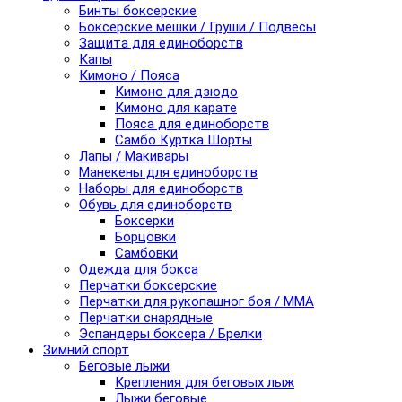
Бинты боксерские
Боксерские мешки / Груши / Подвесы
Защита для единоборств
Капы
Кимоно / Пояса
Кимоно для дзюдо
Кимоно для карате
Пояса для единоборств
Самбо Куртка Шорты
Лапы / Макивары
Манекены для единоборств
Наборы для единоборств
Обувь для единоборств
Боксерки
Борцовки
Самбовки
Одежда для бокса
Перчатки боксерские
Перчатки для рукопашног боя / ММА
Перчатки снарядные
Эспандеры боксера / Брелки
Зимний спорт
Беговые лыжи
Крепления для беговых лыж
Лыжи беговые