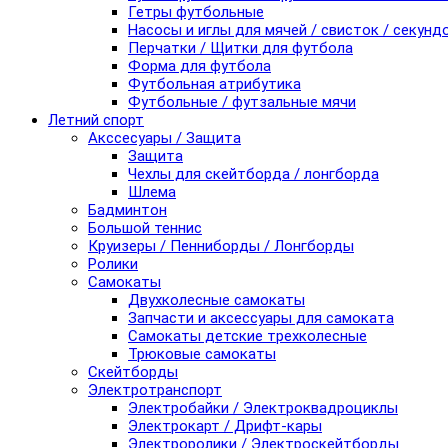
Гетры футбольные
Насосы и иглы для мячей / свисток / секунд
Перчатки / Щитки для футбола
Форма для футбола
Футбольная атрибутика
Футбольные / футзальные мячи
Летний спорт
Акссесуары / Защита
Защита
Чехлы для скейтборда / лонгборда
Шлема
Бадминтон
Большой теннис
Круизеры / Пенниборды / Лонгборды
Ролики
Самокаты
Двухколесные самокаты
Запчасти и аксессуары для самоката
Самокаты детские трехколесные
Трюковые самокаты
Скейтборды
Электротранспорт
Электробайки / Электроквадроциклы
Электрокарт / Дрифт-кары
Электроролики / Электроскейтборды