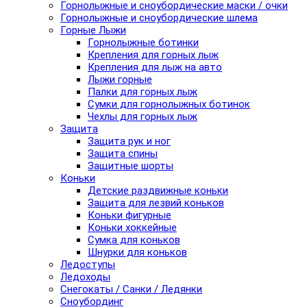
Горнолыжные и сноубордические маски / очки
Горнолыжные и сноубордические шлема
Горные Лыжи
Горнолыжные ботинки
Крепления для горных лыж
Крепления для лыж на авто
Лыжи горные
Палки для горных лыж
Сумки для горнолыжных ботинок
Чехлы для горных лыж
Защита
Защита рук и ног
Защита спины
Защитные шорты
Коньки
Детские раздвижные коньки
Защита для лезвий коньков
Коньки фигурные
Коньки хоккейные
Сумка для коньков
Шнурки для коньков
Ледоступы
Ледоходы
Снегокаты / Санки / Ледянки
Сноубординг