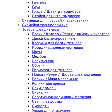
Гантели
Гири
Грифы / Штанги / Бодибары
Стойки для штанги/дисков
Скамейки для пресса/гиперэкстензии
Скамейки тренировочные
Товары для фитнеса
Блоки / Колесо / Ремни для йоги и пилатеса
Диски балансировачные
Коврики для йоги / фитнеса
Координационные лестницы
Маты
Медбол
Напульсники
Обручи
Перчатки для фитнеса
Пояса / Ремни / Шорты для похудения
Ролики / Мячи массажные
Ролики для пресса
Секундомеры
Скакалки
Спортивная медицина / Магнезия
Степ платформы
Суппорты
Упоры для отжимания