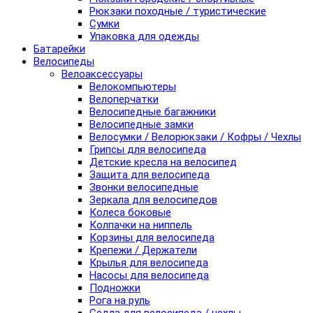
Рюкзаки походные / туристические
Сумки
Упаковка для одежды
Батарейки
Велосипеды
Велоаксессуары
Велокомпьютеры
Велоперчатки
Велосипедные багажники
Велосипедные замки
Велосумки / Велорюкзаки / Кофры / Чехлы
Грипсы для велосипеда
Детские кресла на велосипед
Защита для велосипеда
Звонки велосипедные
Зеркала для велосипедов
Колеса боковые
Колпачки на ниппель
Корзины для велосипеда
Крепежи / Держатели
Крылья для велосипеда
Насосы для велосипеда
Подножки
Рога на руль