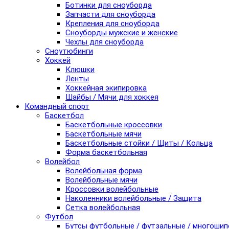
Ботинки для сноуборда
Запчасти для сноуборда
Крепления для сноуборда
Сноуборды мужские и женские
Чехлы для сноуборда
Сноутюбинги
Хоккей
Клюшки
Ленты
Хоккейная экипировка
Шайбы / Мячи для хоккея
Командный спорт
Баскетбол
Баскетбольные кроссовки
Баскетбольные мячи
Баскетбольные стойки / Щиты / Кольца
Форма баскетбольная
Волейбол
Волейбольная форма
Волейбольные мячи
Кроссовки волейбольные
Наколенники волейбольные / Защита
Сетка волейбольная
Футбол
Бутсы футбольные / футзальные / многоши