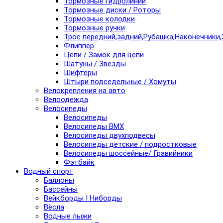
Тормозные гидролинии
Тормозные диски / Роторы
Тормозные колодки
Тормозные ручки
Трос передний,задний,Рубашка,Наконечники,
Флиппер
Цепи / Замок для цепи
Шатуны / Звезды
Шифтеры
Штыри подседельные / Хомуты
Велокрепления на авто
Велоодежда
Велосипеды
Велосипеды
Велосипеды BMX
Велосипеды двухподвесы
Велосипеды детские / подростковые
Велосипеды шоссейные/ Гравийники
Фэтбайк
Водный спорт
Баллоны
Бассейны
Вейкборды I Ниборды
Вёсла
Водные лыжи