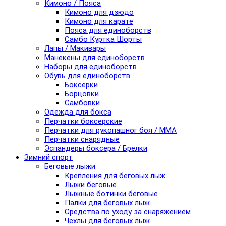
Кимоно / Пояса
Кимоно для дзюдо
Кимоно для карате
Пояса для единоборств
Самбо Куртка Шорты
Лапы / Макивары
Манекены для единоборств
Наборы для единоборств
Обувь для единоборств
Боксерки
Борцовки
Самбовки
Одежда для бокса
Перчатки боксерские
Перчатки для рукопашног боя / ММА
Перчатки снарядные
Эспандеры боксера / Брелки
Зимний спорт
Беговые лыжи
Крепления для беговых лыж
Лыжи беговые
Лыжные ботинки беговые
Палки для беговых лыж
Средства по уходу за снаряжением
Чехлы для беговых лыж