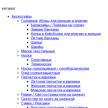
каталог
Аксессуары
Головные уборы для женщин и мужчин
Балаклавы / Повязки на голову
Зимние банданы
Кепки и бейсболки для мужчин и женщин
Летние банданы
Шапки
Шарфы
Маски текстильные
Носки
Спортивные
Термоноски
Носки горнолыжные / сноубордические
Очки солнцезащитные
Перчатки и варежки
Детские перчатки и варежки
Женские перчатки и варежки
Мужские перчатки и варежки
Ремни / Светоотражатели на одежду
Средства по уходу за одеждой
Сумки / Рюкзаки
Рюкзаки городские / спортивные