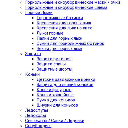
Горнолыжные и сноубордические маски / очки
Горнолыжные и сноубордические шлема
Горные Лыжи
Горнолыжные ботинки
Крепления для горных лыж
Крепления для лыж на авто
Лыжи горные
Палки для горных лыж
Сумки для горнолыжных ботинок
Чехлы для горных лыж
Защита
Защита рук и ног
Защита спины
Защитные шорты
Коньки
Детские раздвижные коньки
Защита для лезвий коньков
Коньки фигурные
Коньки хоккейные
Сумка для коньков
Шнурки для коньков
Ледоступы
Ледоходы
Снегокаты / Санки / Ледянки
Сноубординг