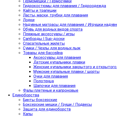
Гермомешки / Гермосумки
Гидрокостюмы для плавания / Гидроодежда
Кайты и трапеции
Ласты, маски, трубки для плавания
Лодки
Надувные матрасы для плавания / Игрушки надув
Обувь для водных видов спорта
Пляжные аксессуары / игры
Сапборды I Sup-доски
Спасательные жилеты
Сумки / Чехлы для водных лыж
Товары для бассейна
Аксессуары для плавания
Детские купальники, плавки
Женские купальники закрытого и открытого
Мужские купальные плавки / шорты
Очки для плавания
Полотенца
Шапочки для плавания
Фалы плетеные и капроновые
Единоборства
Бинты боксерские
Боксерские мешки / Груши / Подвесы
Защита для единоборств
Капы