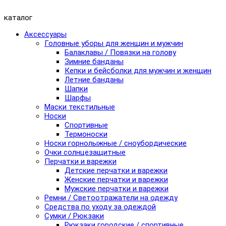
каталог
Аксессуары
Головные уборы для женщин и мужчин
Балаклавы / Повязки на голову
Зимние банданы
Кепки и бейсболки для мужчин и женщин
Летние банданы
Шапки
Шарфы
Маски текстильные
Носки
Спортивные
Термоноски
Носки горнолыжные / сноубордические
Очки солнцезащитные
Перчатки и варежки
Детские перчатки и варежки
Женские перчатки и варежки
Мужские перчатки и варежки
Ремни / Светоотражатели на одежду
Средства по уходу за одеждой
Сумки / Рюкзаки
Рюкзаки городские / спортивные