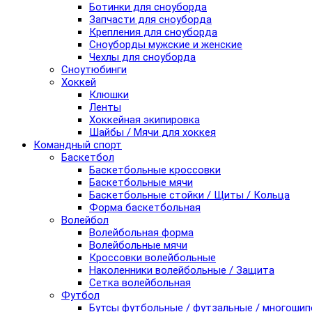
Ботинки для сноуборда
Запчасти для сноуборда
Крепления для сноуборда
Сноуборды мужские и женские
Чехлы для сноуборда
Сноутюбинги
Хоккей
Клюшки
Ленты
Хоккейная экипировка
Шайбы / Мячи для хоккея
Командный спорт
Баскетбол
Баскетбольные кроссовки
Баскетбольные мячи
Баскетбольные стойки / Щиты / Кольца
Форма баскетбольная
Волейбол
Волейбольная форма
Волейбольные мячи
Кроссовки волейбольные
Наколенники волейбольные / Защита
Сетка волейбольная
Футбол
Бутсы футбольные / футзальные / многоши