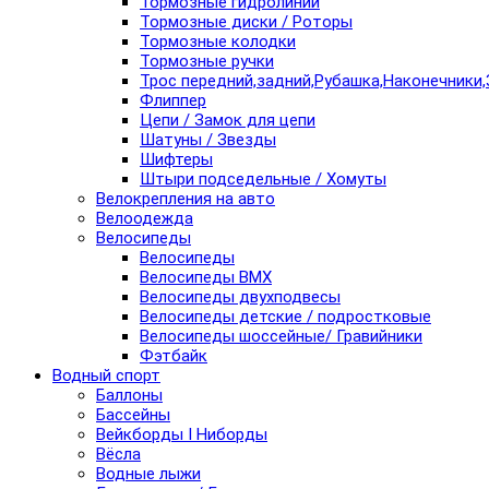
Тормозные гидролинии
Тормозные диски / Роторы
Тормозные колодки
Тормозные ручки
Трос передний,задний,Рубашка,Наконечники,
Флиппер
Цепи / Замок для цепи
Шатуны / Звезды
Шифтеры
Штыри подседельные / Хомуты
Велокрепления на авто
Велоодежда
Велосипеды
Велосипеды
Велосипеды BMX
Велосипеды двухподвесы
Велосипеды детские / подростковые
Велосипеды шоссейные/ Гравийники
Фэтбайк
Водный спорт
Баллоны
Бассейны
Вейкборды I Ниборды
Вёсла
Водные лыжи