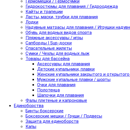
Гермомешки / Гермосумки
Гидрокостюмы для плавания / Гидроодежда
Кайты и трапеции
Ласты, маски, трубки для плавания
Лодки
Надувные матрасы для плавания / Игрушки надув
Обувь для водных видов спорта
Пляжные аксессуары / игры
Сапборды I Sup-доски
Спасательные жилеты
Сумки / Чехлы для водных лыж
Товары для бассейна
Аксессуары для плавания
Детские купальники, плавки
Женские купальники закрытого и открытого
Мужские купальные плавки / шорты
Очки для плавания
Полотенца
Шапочки для плавания
Фалы плетеные и капроновые
Единоборства
Бинты боксерские
Боксерские мешки / Груши / Подвесы
Защита для единоборств
Капы