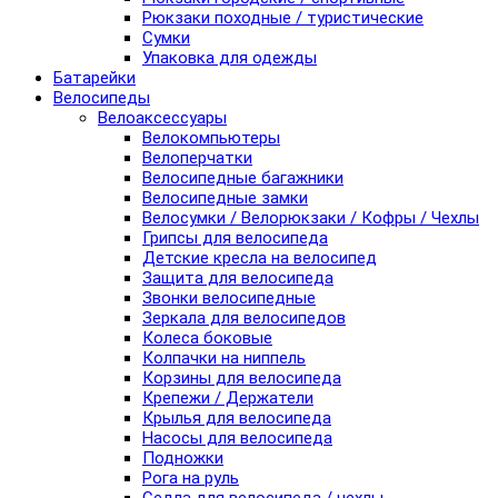
Рюкзаки походные / туристические
Сумки
Упаковка для одежды
Батарейки
Велосипеды
Велоаксессуары
Велокомпьютеры
Велоперчатки
Велосипедные багажники
Велосипедные замки
Велосумки / Велорюкзаки / Кофры / Чехлы
Грипсы для велосипеда
Детские кресла на велосипед
Защита для велосипеда
Звонки велосипедные
Зеркала для велосипедов
Колеса боковые
Колпачки на ниппель
Корзины для велосипеда
Крепежи / Держатели
Крылья для велосипеда
Насосы для велосипеда
Подножки
Рога на руль