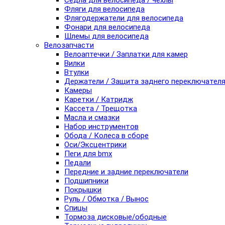
Седла для велосипеда / чехлы
Фляги для велосипеда
Флягодержатели для велосипеда
Фонари для велосипеда
Шлемы для велосипеда
Велозапчасти
Велоаптечки / Заплатки для камер
Вилки
Втулки
Держатели / Защита заднего переключател
Камеры
Каретки / Катридж
Кассета / Трещотка
Масла и смазки
Набор инструментов
Обода / Колеса в сборе
Оси/Эксцентрики
Пеги для bmx
Педали
Передние и задние переключатели
Подшипники
Покрышки
Руль / Обмотка / Вынос
Спицы
Тормоза дисковые/ободные