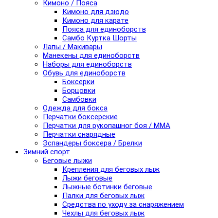
Кимоно / Пояса
Кимоно для дзюдо
Кимоно для карате
Пояса для единоборств
Самбо Куртка Шорты
Лапы / Макивары
Манекены для единоборств
Наборы для единоборств
Обувь для единоборств
Боксерки
Борцовки
Самбовки
Одежда для бокса
Перчатки боксерские
Перчатки для рукопашног боя / ММА
Перчатки снарядные
Эспандеры боксера / Брелки
Зимний спорт
Беговые лыжи
Крепления для беговых лыж
Лыжи беговые
Лыжные ботинки беговые
Палки для беговых лыж
Средства по уходу за снаряжением
Чехлы для беговых лыж