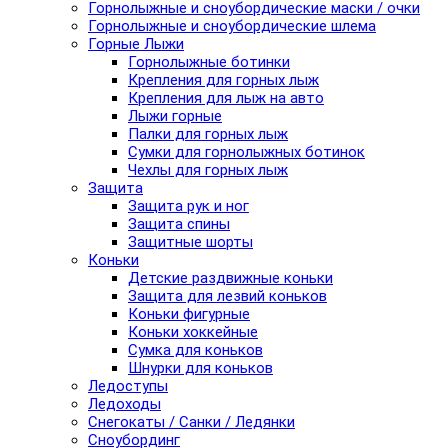
Горнолыжные и сноубордические маски / очки
Горнолыжные и сноубордические шлема
Горные Лыжи
Горнолыжные ботинки
Крепления для горных лыж
Крепления для лыж на авто
Лыжи горные
Палки для горных лыж
Сумки для горнолыжных ботинок
Чехлы для горных лыж
Защита
Защита рук и ног
Защита спины
Защитные шорты
Коньки
Детские раздвижные коньки
Защита для лезвий коньков
Коньки фигурные
Коньки хоккейные
Сумка для коньков
Шнурки для коньков
Ледоступы
Ледоходы
Снегокаты / Санки / Ледянки
Сноубординг