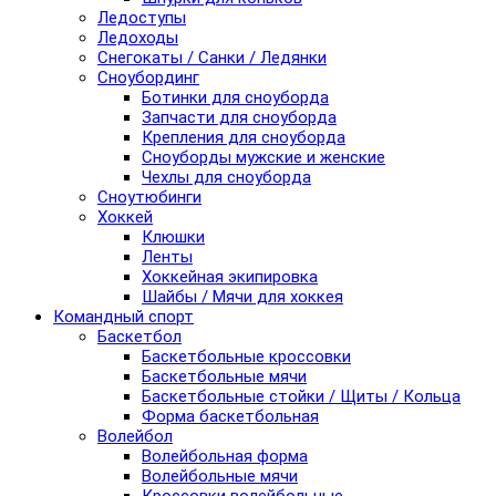
Ледоступы
Ледоходы
Снегокаты / Санки / Ледянки
Сноубординг
Ботинки для сноуборда
Запчасти для сноуборда
Крепления для сноуборда
Сноуборды мужские и женские
Чехлы для сноуборда
Сноутюбинги
Хоккей
Клюшки
Ленты
Хоккейная экипировка
Шайбы / Мячи для хоккея
Командный спорт
Баскетбол
Баскетбольные кроссовки
Баскетбольные мячи
Баскетбольные стойки / Щиты / Кольца
Форма баскетбольная
Волейбол
Волейбольная форма
Волейбольные мячи