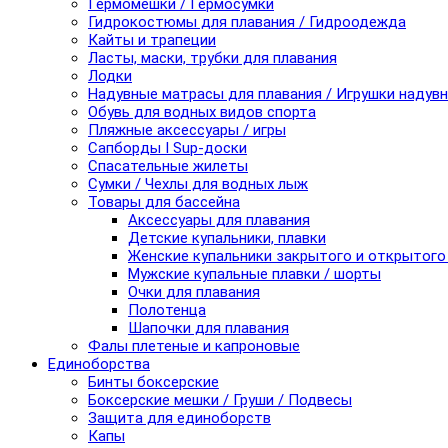
Гермомешки / Гермосумки
Гидрокостюмы для плавания / Гидроодежда
Кайты и трапеции
Ласты, маски, трубки для плавания
Лодки
Надувные матрасы для плавания / Игрушки надув
Обувь для водных видов спорта
Пляжные аксессуары / игры
Сапборды I Sup-доски
Спасательные жилеты
Сумки / Чехлы для водных лыж
Товары для бассейна
Аксессуары для плавания
Детские купальники, плавки
Женские купальники закрытого и открытого
Мужские купальные плавки / шорты
Очки для плавания
Полотенца
Шапочки для плавания
Фалы плетеные и капроновые
Единоборства
Бинты боксерские
Боксерские мешки / Груши / Подвесы
Защита для единоборств
Капы