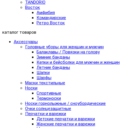
TANDORIO
Восток
Амфибия
Командирские
Ретро Восток
каталог товаров
Аксессуары
Головные уборы для женщин и мужчин
Балаклавы / Повязки на голову
Зимние банданы
Кепки и бейсболки для мужчин и женщин
Летние банданы
Шапки
Шарфы
Маски текстильные
Носки
Спортивные
Термоноски
Носки горнолыжные / сноубордические
Очки солнцезащитные
Перчатки и варежки
Детские перчатки и варежки
Женские перчатки и варежки