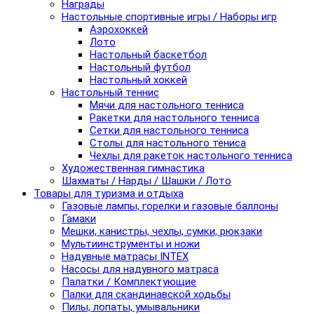
Награды
Настольные спортивные игры / Наборы игр
Аэрохоккей
Лото
Настольный баскетбол
Настольный футбол
Настольный хоккей
Настольный теннис
Мячи для настольного тенниса
Ракетки для настольного тенниса
Сетки для настольного тенниса
Столы для настольного тениса
Чехлы для ракеток настольного тенниса
Художественная гимнастика
Шахматы / Нарды / Шашки / Лото
Товары для туризма и отдыха
Газовые лампы, горелки и газовые баллоны
Гамаки
Мешки, канистры, чехлы, сумки, рюкзаки
Мультиинструменты и ножи
Надувные матрасы INTEX
Насосы для надувного матраса
Палатки / Комплектующие
Палки для скандинавской ходьбы
Пилы, лопаты, умывальники