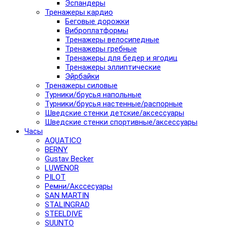
Эспандеры
Тренажеры кардио
Беговые дорожки
Виброплатформы
Тренажеры велосипедные
Тренажеры гребные
Тренажеры для бедер и ягодиц
Тренажеры эллиптические
Эйрбайки
Тренажеры силовые
Турники/брусья напольные
Турники/брусья настенные/распорные
Шведские стенки детские/аксессуары
Шведские стенки спортивные/аксессуары
Часы
AQUATICO
BERNY
Gustav Becker
LUWENOR
PILOT
Pемни/Акссесуары
SAN MARTIN
STALINGRAD
STEELDIVE
SUUNTO