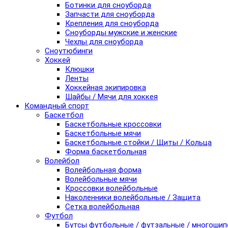
Ботинки для сноуборда
Запчасти для сноуборда
Крепления для сноуборда
Сноуборды мужские и женские
Чехлы для сноуборда
Сноутюбинги
Хоккей
Клюшки
Ленты
Хоккейная экипировка
Шайбы / Мячи для хоккея
Командный спорт
Баскетбол
Баскетбольные кроссовки
Баскетбольные мячи
Баскетбольные стойки / Щиты / Кольца
Форма баскетбольная
Волейбол
Волейбольная форма
Волейбольные мячи
Кроссовки волейбольные
Наколенники волейбольные / Защита
Сетка волейбольная
Футбол
Бутсы футбольные / футзальные / многоши