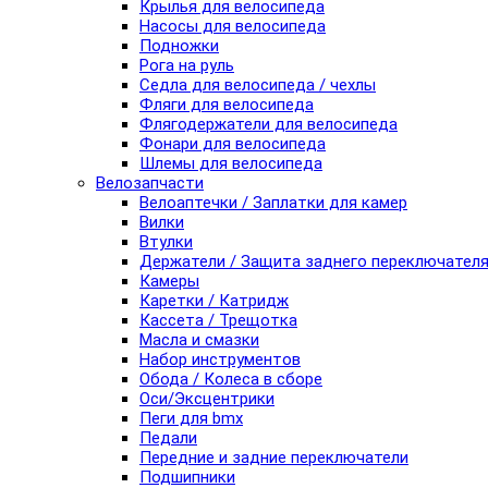
Крылья для велосипеда
Насосы для велосипеда
Подножки
Рога на руль
Седла для велосипеда / чехлы
Фляги для велосипеда
Флягодержатели для велосипеда
Фонари для велосипеда
Шлемы для велосипеда
Велозапчасти
Велоаптечки / Заплатки для камер
Вилки
Втулки
Держатели / Защита заднего переключател
Камеры
Каретки / Катридж
Кассета / Трещотка
Масла и смазки
Набор инструментов
Обода / Колеса в сборе
Оси/Эксцентрики
Пеги для bmx
Педали
Передние и задние переключатели
Подшипники