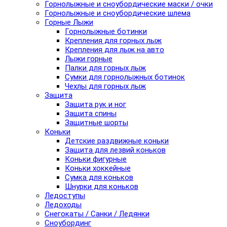
Горнолыжные и сноубордические маски / очки
Горнолыжные и сноубордические шлема
Горные Лыжи
Горнолыжные ботинки
Крепления для горных лыж
Крепления для лыж на авто
Лыжи горные
Палки для горных лыж
Сумки для горнолыжных ботинок
Чехлы для горных лыж
Защита
Защита рук и ног
Защита спины
Защитные шорты
Коньки
Детские раздвижные коньки
Защита для лезвий коньков
Коньки фигурные
Коньки хоккейные
Сумка для коньков
Шнурки для коньков
Ледоступы
Ледоходы
Снегокаты / Санки / Ледянки
Сноубординг