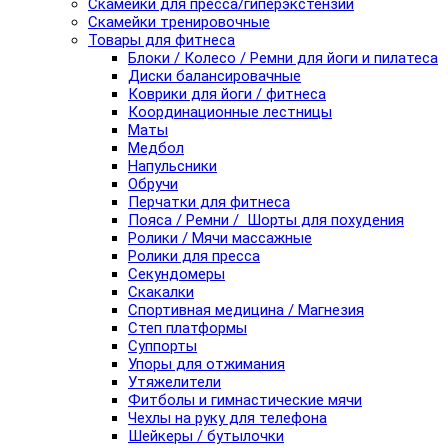
Скамейки для пресса/гиперэкстензии
Скамейки тренировочные
Товары для фитнеса
Блоки / Колесо / Ремни для йоги и пилатеса
Диски балансировачные
Коврики для йоги / фитнеса
Координационные лестницы
Маты
Медбол
Напульсники
Обручи
Перчатки для фитнеса
Пояса / Ремни / Шорты для похудения
Ролики / Мячи массажные
Ролики для пресса
Секундомеры
Скакалки
Спортивная медицина / Магнезия
Степ платформы
Суппорты
Упоры для отжимания
Утяжелители
Фитболы и гимнастические мячи
Чехлы на руку для телефона
Шейкеры / бутылочки