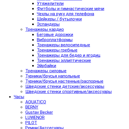
Утяжелители
Фитболы и гимнастические мячи
Чехлы на руку для телефона
Шейкеры / бутылочки
Эспандеры
Тренажеры кардио
Беговые дорожки
Виброплатформы
Тренажеры велосипедные
Тренажеры гребные
Тренажеры для бедер и ягодиц
Тренажеры эллиптические
Эйрбайки
Тренажеры силовые
Турники/брусья напольные
Турники/брусья настенные/распорные
Шведские стенки детские/аксессуары
Шведские стенки спортивные/аксессуары
Часы
AQUATICO
BERNY
Gustav Becker
LUWENOR
PILOT
Pемни/Акссесуары