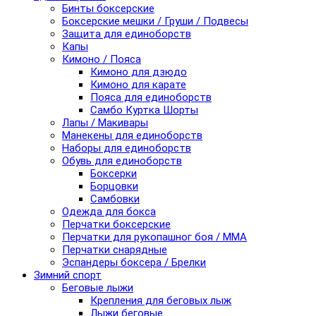
Бинты боксерские
Боксерские мешки / Груши / Подвесы
Защита для единоборств
Капы
Кимоно / Пояса
Кимоно для дзюдо
Кимоно для карате
Пояса для единоборств
Самбо Куртка Шорты
Лапы / Макивары
Манекены для единоборств
Наборы для единоборств
Обувь для единоборств
Боксерки
Борцовки
Самбовки
Одежда для бокса
Перчатки боксерские
Перчатки для рукопашног боя / ММА
Перчатки снарядные
Эспандеры боксера / Брелки
Зимний спорт
Беговые лыжи
Крепления для беговых лыж
Лыжи беговые