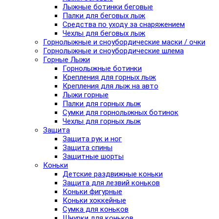
Лыжные ботинки беговые
Палки для беговых лыж
Средства по уходу за снаряжением
Чехлы для беговых лыж
Горнолыжные и сноубордические маски / очки
Горнолыжные и сноубордические шлема
Горные Лыжи
Горнолыжные ботинки
Крепления для горных лыж
Крепления для лыж на авто
Лыжи горные
Палки для горных лыж
Сумки для горнолыжных ботинок
Чехлы для горных лыж
Защита
Защита рук и ног
Защита спины
Защитные шорты
Коньки
Детские раздвижные коньки
Защита для лезвий коньков
Коньки фигурные
Коньки хоккейные
Сумка для коньков
Шнурки для коньков