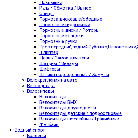
Покрышки
Руль / Обмотка / Вынос
Спицы
Тормоза дисковые/ободные
Тормозные гидролинии
Тормозные диски / Роторы
Тормозные колодки
Тормозные ручки
Трос передний,задний,Рубашка,Наконечники,
Флиппер
Цепи / Замок для цепи
Шатуны / Звезды
Шифтеры
Штыри подседельные / Хомуты
Велокрепления на авто
Велоодежда
Велосипеды
Велосипеды
Велосипеды BMX
Велосипеды двухподвесы
Велосипеды детские / подростковые
Велосипеды шоссейные/ Гравийники
Фэтбайк
Водный спорт
Баллоны