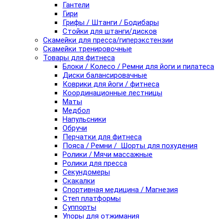
Гантели
Гири
Грифы / Штанги / Бодибары
Стойки для штанги/дисков
Скамейки для пресса/гиперэкстензии
Скамейки тренировочные
Товары для фитнеса
Блоки / Колесо / Ремни для йоги и пилатеса
Диски балансировачные
Коврики для йоги / фитнеса
Координационные лестницы
Маты
Медбол
Напульсники
Обручи
Перчатки для фитнеса
Пояса / Ремни / Шорты для похудения
Ролики / Мячи массажные
Ролики для пресса
Секундомеры
Скакалки
Спортивная медицина / Магнезия
Степ платформы
Суппорты
Упоры для отжимания