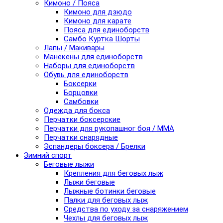
Кимоно / Пояса
Кимоно для дзюдо
Кимоно для карате
Пояса для единоборств
Самбо Куртка Шорты
Лапы / Макивары
Манекены для единоборств
Наборы для единоборств
Обувь для единоборств
Боксерки
Борцовки
Самбовки
Одежда для бокса
Перчатки боксерские
Перчатки для рукопашног боя / ММА
Перчатки снарядные
Эспандеры боксера / Брелки
Зимний спорт
Беговые лыжи
Крепления для беговых лыж
Лыжи беговые
Лыжные ботинки беговые
Палки для беговых лыж
Средства по уходу за снаряжением
Чехлы для беговых лыж