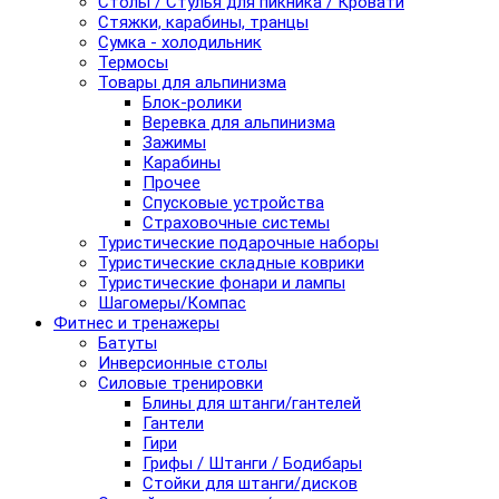
Столы / Стулья для пикника / Кровати
Стяжки, карабины, транцы
Сумка - холодильник
Термосы
Товары для альпинизма
Блок-ролики
Веревка для альпинизма
Зажимы
Карабины
Прочее
Спусковые устройства
Страховочные системы
Туристические подарочные наборы
Туристические складные коврики
Туристические фонари и лампы
Шагомеры/Компас
Фитнес и тренажеры
Батуты
Инверсионные столы
Силовые тренировки
Блины для штанги/гантелей
Гантели
Гири
Грифы / Штанги / Бодибары
Стойки для штанги/дисков