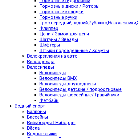
Тормозные гидролинии
Тормозные диски / Роторы
Тормозные колодки
Тормозные ручки
Трос передний,задний,Рубашка,Наконечники,
Флиппер
Цепи / Замок для цепи
Шатуны / Звезды
Шифтеры
Штыри подседельные / Хомуты
Велокрепления на авто
Велоодежда
Велосипеды
Велосипеды
Велосипеды BMX
Велосипеды двухподвесы
Велосипеды детские / подростковые
Велосипеды шоссейные/ Гравийники
Фэтбайк
Водный спорт
Баллоны
Бассейны
Вейкборды I Ниборды
Вёсла
Водные лыжи