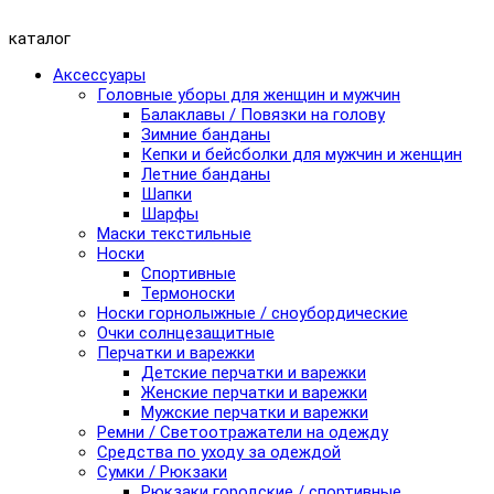
каталог
Аксессуары
Головные уборы для женщин и мужчин
Балаклавы / Повязки на голову
Зимние банданы
Кепки и бейсболки для мужчин и женщин
Летние банданы
Шапки
Шарфы
Маски текстильные
Носки
Спортивные
Термоноски
Носки горнолыжные / сноубордические
Очки солнцезащитные
Перчатки и варежки
Детские перчатки и варежки
Женские перчатки и варежки
Мужские перчатки и варежки
Ремни / Светоотражатели на одежду
Средства по уходу за одеждой
Сумки / Рюкзаки
Рюкзаки городские / спортивные