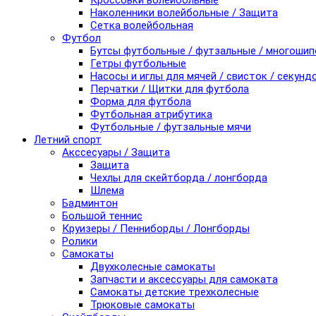
Кроссовки волейбольные
Наколенники волейбольные / Защита
Сетка волейбольная
Футбол
Бутсы футбольные / футзальные / многоши
Гетры футбольные
Насосы и иглы для мячей / свисток / секунд
Перчатки / Щитки для футбола
Форма для футбола
Футбольная атрибутика
Футбольные / футзальные мячи
Летний спорт
Акссесуары / Защита
Защита
Чехлы для скейтборда / лонгборда
Шлема
Бадминтон
Большой теннис
Круизеры / Пенниборды / Лонгборды
Ролики
Самокаты
Двухколесные самокаты
Запчасти и аксессуары для самоката
Самокаты детские трехколесные
Трюковые самокаты