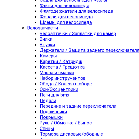
Седла для велосипеда / чехлы
Фляги для велосипеда
Флягодержатели для велосипеда
Фонари для велосипеда
Шлемы для велосипеда
Велозапчасти
Велоаптечки / Заплатки для камер
Вилки
Втулки
Держатели / Защита заднего переключател
Камеры
Каретки / Катридж
Кассета / Трещотка
Масла и смазки
Набор инструментов
Обода / Колеса в сборе
Оси/Эксцентрики
Пеги для bmx
Педали
Передние и задние переключатели
Подшипники
Покрышки
Руль / Обмотка / Вынос
Спицы
Тормоза дисковые/ободные