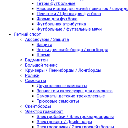
Гетры футбольные
Насосы и иглы для мячей / свисток / секунд
Перчатки / Щитки для футбола
Форма для футбола
Футбольная атрибутика
Футбольные / футзальные мячи
Летний спорт
Акссесуары / Защита
Защита
Чехлы для скейтборда / лонгборда
Шлема
Бадминтон
Большой теннис
Круизеры / Пенниборды / Лонгборды
Ролики
Самокаты
Двухколесные самокаты
Запчасти и аксессуары для самоката
Самокаты детские трехколесные
Трюковые самокаты
Скейтборды
Электротранспорт
Электробайки / Электроквадроциклы
Электрокарт / Дрифт-кары
Электроролики / Электроскейтборды