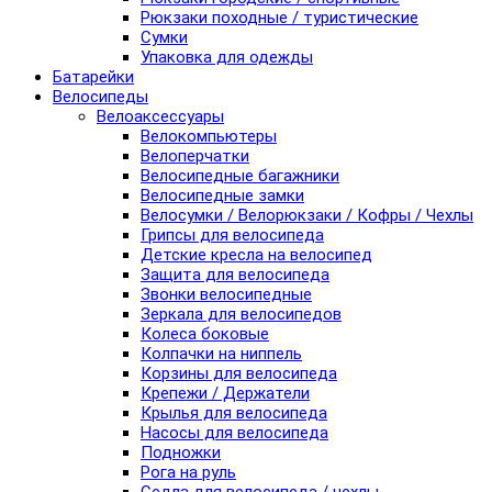
Рюкзаки походные / туристические
Сумки
Упаковка для одежды
Батарейки
Велосипеды
Велоаксессуары
Велокомпьютеры
Велоперчатки
Велосипедные багажники
Велосипедные замки
Велосумки / Велорюкзаки / Кофры / Чехлы
Грипсы для велосипеда
Детские кресла на велосипед
Защита для велосипеда
Звонки велосипедные
Зеркала для велосипедов
Колеса боковые
Колпачки на ниппель
Корзины для велосипеда
Крепежи / Держатели
Крылья для велосипеда
Насосы для велосипеда
Подножки
Рога на руль