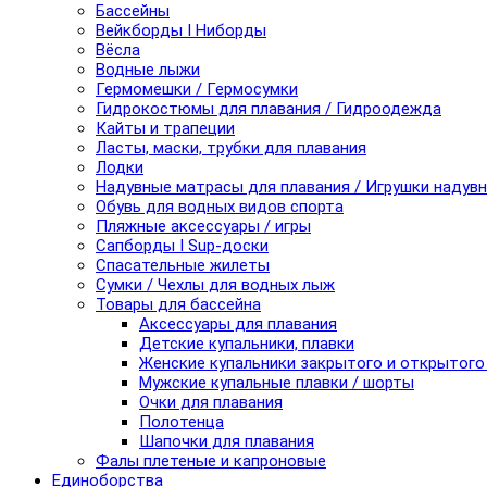
Бассейны
Вейкборды I Ниборды
Вёсла
Водные лыжи
Гермомешки / Гермосумки
Гидрокостюмы для плавания / Гидроодежда
Кайты и трапеции
Ласты, маски, трубки для плавания
Лодки
Надувные матрасы для плавания / Игрушки надув
Обувь для водных видов спорта
Пляжные аксессуары / игры
Сапборды I Sup-доски
Спасательные жилеты
Сумки / Чехлы для водных лыж
Товары для бассейна
Аксессуары для плавания
Детские купальники, плавки
Женские купальники закрытого и открытого
Мужские купальные плавки / шорты
Очки для плавания
Полотенца
Шапочки для плавания
Фалы плетеные и капроновые
Единоборства