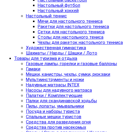
Настольный баскетбол
Настольный футбол
Настольный хоккей
Настольный теннис
Мячи для настольного тенниса
Ракетки для настольного тенниса
Сетки для настольного тенниса
Столы для настольного тениса
Чехлы для ракеток настольного тенниса
Художественная гимнастика
Шахматы / Нарды / Шашки / Лото
Товары для туризма и отдыха
Газовые лампы, горелки и газовые баллоны
Гамаки
Мешки, канистры, чехлы, сумки, рюкзаки
Мультиинструменты и ножи
Надувные матрасы INTEX
Насосы для надувного матраса
Палатки / Комплектующие
Палки для скандинавской ходьбы
Пилы, лопаты, умывальники
Посуда и наборы туриста
Спальные мешки туристов
Средства для разведения огня
Средства против насекомых