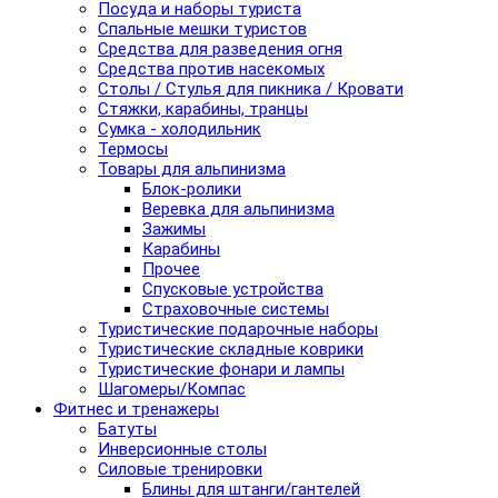
Посуда и наборы туриста
Спальные мешки туристов
Средства для разведения огня
Средства против насекомых
Столы / Стулья для пикника / Кровати
Стяжки, карабины, транцы
Сумка - холодильник
Термосы
Товары для альпинизма
Блок-ролики
Веревка для альпинизма
Зажимы
Карабины
Прочее
Спусковые устройства
Страховочные системы
Туристические подарочные наборы
Туристические складные коврики
Туристические фонари и лампы
Шагомеры/Компас
Фитнес и тренажеры
Батуты
Инверсионные столы
Силовые тренировки
Блины для штанги/гантелей