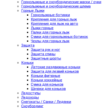
Горнолыжные и сноубордические маски / очки
Горнолыжные и сноубордические шлема
Горные Лыжи
Горнолыжные ботинки
Крепления для горных лыж
Крепления для лыж на авто
Лыжи горные
Палки для горных лыж
Сумки для горнолыжных ботинок
Чехлы для горных лыж
Защита
Защита рук и ног
Защита спины
Защитные шорты
Коньки
Детские раздвижные коньки
Защита для лезвий коньков
Коньки фигурные
Коньки хоккейные
Сумка для коньков
Шнурки для коньков
Ледоступы
Ледоходы
Снегокаты / Санки / Ледянки
Сноубординг