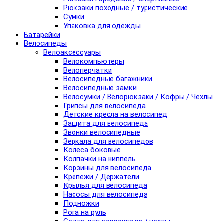
Рюкзаки походные / туристические
Сумки
Упаковка для одежды
Батарейки
Велосипеды
Велоаксессуары
Велокомпьютеры
Велоперчатки
Велосипедные багажники
Велосипедные замки
Велосумки / Велорюкзаки / Кофры / Чехлы
Грипсы для велосипеда
Детские кресла на велосипед
Защита для велосипеда
Звонки велосипедные
Зеркала для велосипедов
Колеса боковые
Колпачки на ниппель
Корзины для велосипеда
Крепежи / Держатели
Крылья для велосипеда
Насосы для велосипеда
Подножки
Рога на руль