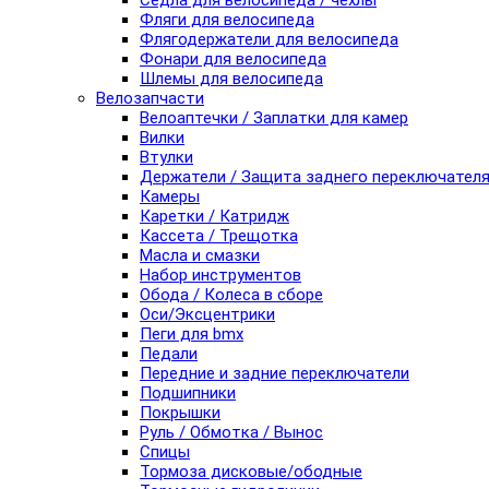
Седла для велосипеда / чехлы
Фляги для велосипеда
Флягодержатели для велосипеда
Фонари для велосипеда
Шлемы для велосипеда
Велозапчасти
Велоаптечки / Заплатки для камер
Вилки
Втулки
Держатели / Защита заднего переключател
Камеры
Каретки / Катридж
Кассета / Трещотка
Масла и смазки
Набор инструментов
Обода / Колеса в сборе
Оси/Эксцентрики
Пеги для bmx
Педали
Передние и задние переключатели
Подшипники
Покрышки
Руль / Обмотка / Вынос
Спицы
Тормоза дисковые/ободные