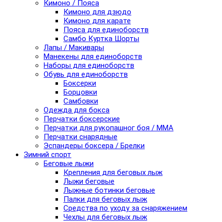
Кимоно / Пояса
Кимоно для дзюдо
Кимоно для карате
Пояса для единоборств
Самбо Куртка Шорты
Лапы / Макивары
Манекены для единоборств
Наборы для единоборств
Обувь для единоборств
Боксерки
Борцовки
Самбовки
Одежда для бокса
Перчатки боксерские
Перчатки для рукопашног боя / ММА
Перчатки снарядные
Эспандеры боксера / Брелки
Зимний спорт
Беговые лыжи
Крепления для беговых лыж
Лыжи беговые
Лыжные ботинки беговые
Палки для беговых лыж
Средства по уходу за снаряжением
Чехлы для беговых лыж