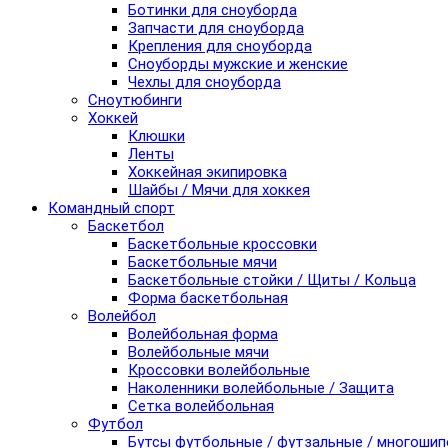
Ботинки для сноуборда
Запчасти для сноуборда
Крепления для сноуборда
Сноуборды мужские и женские
Чехлы для сноуборда
Сноутюбинги
Хоккей
Клюшки
Ленты
Хоккейная экипировка
Шайбы / Мячи для хоккея
Командный спорт
Баскетбол
Баскетбольные кроссовки
Баскетбольные мячи
Баскетбольные стойки / Щиты / Кольца
Форма баскетбольная
Волейбол
Волейбольная форма
Волейбольные мячи
Кроссовки волейбольные
Наколенники волейбольные / Защита
Сетка волейбольная
Футбол
Бутсы футбольные / футзальные / многоши