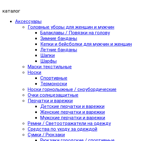
каталог
Аксессуары
Головные уборы для женщин и мужчин
Балаклавы / Повязки на голову
Зимние банданы
Кепки и бейсболки для мужчин и женщин
Летние банданы
Шапки
Шарфы
Маски текстильные
Носки
Спортивные
Термоноски
Носки горнолыжные / сноубордические
Очки солнцезащитные
Перчатки и варежки
Детские перчатки и варежки
Женские перчатки и варежки
Мужские перчатки и варежки
Ремни / Светоотражатели на одежду
Средства по уходу за одеждой
Сумки / Рюкзаки
Рюкзаки городские / спортивные