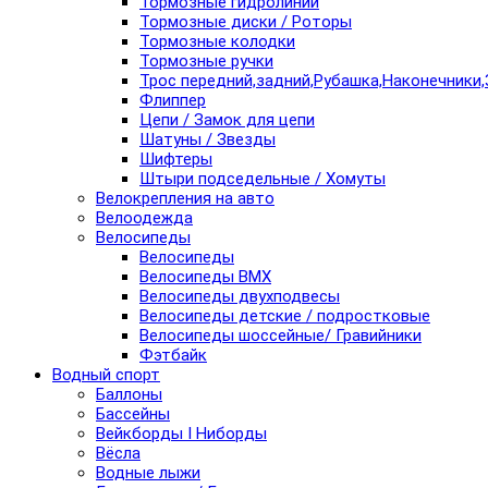
Тормозные гидролинии
Тормозные диски / Роторы
Тормозные колодки
Тормозные ручки
Трос передний,задний,Рубашка,Наконечники,
Флиппер
Цепи / Замок для цепи
Шатуны / Звезды
Шифтеры
Штыри подседельные / Хомуты
Велокрепления на авто
Велоодежда
Велосипеды
Велосипеды
Велосипеды BMX
Велосипеды двухподвесы
Велосипеды детские / подростковые
Велосипеды шоссейные/ Гравийники
Фэтбайк
Водный спорт
Баллоны
Бассейны
Вейкборды I Ниборды
Вёсла
Водные лыжи