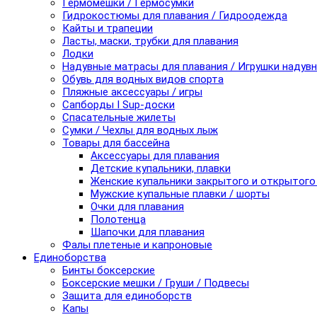
Гермомешки / Гермосумки
Гидрокостюмы для плавания / Гидроодежда
Кайты и трапеции
Ласты, маски, трубки для плавания
Лодки
Надувные матрасы для плавания / Игрушки надув
Обувь для водных видов спорта
Пляжные аксессуары / игры
Сапборды I Sup-доски
Спасательные жилеты
Сумки / Чехлы для водных лыж
Товары для бассейна
Аксессуары для плавания
Детские купальники, плавки
Женские купальники закрытого и открытого
Мужские купальные плавки / шорты
Очки для плавания
Полотенца
Шапочки для плавания
Фалы плетеные и капроновые
Единоборства
Бинты боксерские
Боксерские мешки / Груши / Подвесы
Защита для единоборств
Капы