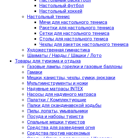
Настольный баскетбол
Настольный футбол
Настольный хоккей
Настольный теннис
Мячи для настольного тенниса
Ракетки для настольного тенниса
Сетки для настольного тенниса
Столы для настольного тениса
Чехлы для ракеток настольного тенниса
Художественная гимнастика
Шахматы / Нарды / Шашки / Лото
Товары для туризма и отдыха
Газовые лампы, горелки и газовые баллоны
Гамаки
Мешки, канистры, чехлы, сумки, рюкзаки
Мультиинструменты и ножи
Надувные матрасы INTEX
Насосы для надувного матраса
Палатки / Комплектующие
Палки для скандинавской ходьбы
Пилы, лопаты, умывальники
Посуда и наборы туриста
Спальные мешки туристов
Средства для разведения огня
Средства против насекомых