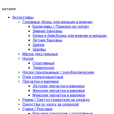
каталог
Аксессуары
Головные уборы для женщин и мужчин
Балаклавы / Повязки на голову
Зимние банданы
Кепки и бейсболки для мужчин и женщин
Летние банданы
Шапки
Шарфы
Маски текстильные
Носки
Спортивные
Термоноски
Носки горнолыжные / сноубордические
Очки солнцезащитные
Перчатки и варежки
Детские перчатки и варежки
Женские перчатки и варежки
Мужские перчатки и варежки
Ремни / Светоотражатели на одежду
Средства по уходу за одеждой
Сумки / Рюкзаки
Рюкзаки городские / спортивные