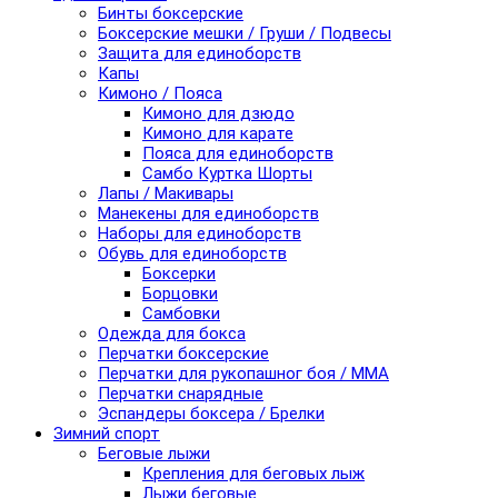
Бинты боксерские
Боксерские мешки / Груши / Подвесы
Защита для единоборств
Капы
Кимоно / Пояса
Кимоно для дзюдо
Кимоно для карате
Пояса для единоборств
Самбо Куртка Шорты
Лапы / Макивары
Манекены для единоборств
Наборы для единоборств
Обувь для единоборств
Боксерки
Борцовки
Самбовки
Одежда для бокса
Перчатки боксерские
Перчатки для рукопашног боя / ММА
Перчатки снарядные
Эспандеры боксера / Брелки
Зимний спорт
Беговые лыжи
Крепления для беговых лыж
Лыжи беговые