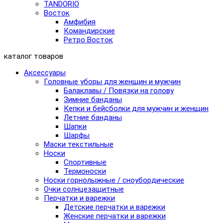
TANDORIO
Восток
Амфибия
Командирские
Ретро Восток
каталог товаров
Аксессуары
Головные уборы для женщин и мужчин
Балаклавы / Повязки на голову
Зимние банданы
Кепки и бейсболки для мужчин и женщин
Летние банданы
Шапки
Шарфы
Маски текстильные
Носки
Спортивные
Термоноски
Носки горнолыжные / сноубордические
Очки солнцезащитные
Перчатки и варежки
Детские перчатки и варежки
Женские перчатки и варежки