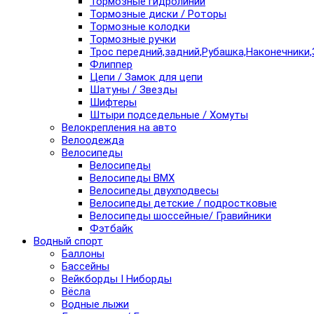
Тормозные гидролинии
Тормозные диски / Роторы
Тормозные колодки
Тормозные ручки
Трос передний,задний,Рубашка,Наконечники,
Флиппер
Цепи / Замок для цепи
Шатуны / Звезды
Шифтеры
Штыри подседельные / Хомуты
Велокрепления на авто
Велоодежда
Велосипеды
Велосипеды
Велосипеды BMX
Велосипеды двухподвесы
Велосипеды детские / подростковые
Велосипеды шоссейные/ Гравийники
Фэтбайк
Водный спорт
Баллоны
Бассейны
Вейкборды I Ниборды
Вёсла
Водные лыжи