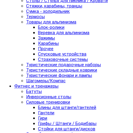
Столы / Стулья для пикника / Кровати
Стяжки, карабины, транцы
Сумка - холодильник
Термосы
Товары для альпинизма
Блок-ролики
Веревка для альпинизма
Зажимы
Карабины
Прочее
Спусковые устройства
Страховочные системы
Туристические подарочные наборы
Туристические складные коврики
Туристические фонари и лампы
Шагомеры/Компас
Фитнес и тренажеры
Батуты
Инверсионные столы
Силовые тренировки
Блины для штанги/гантелей
Гантели
Гири
Грифы / Штанги / Бодибары
Стойки для штанги/дисков