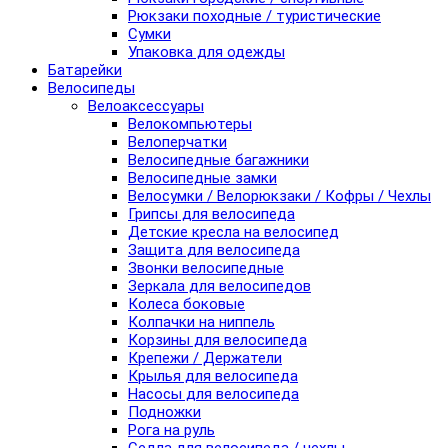
Рюкзаки походные / туристические
Сумки
Упаковка для одежды
Батарейки
Велосипеды
Велоаксессуары
Велокомпьютеры
Велоперчатки
Велосипедные багажники
Велосипедные замки
Велосумки / Велорюкзаки / Кофры / Чехлы
Грипсы для велосипеда
Детские кресла на велосипед
Защита для велосипеда
Звонки велосипедные
Зеркала для велосипедов
Колеса боковые
Колпачки на ниппель
Корзины для велосипеда
Крепежи / Держатели
Крылья для велосипеда
Насосы для велосипеда
Подножки
Рога на руль