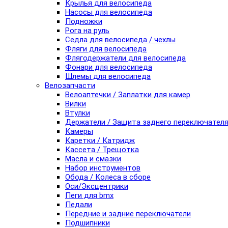
Крылья для велосипеда
Насосы для велосипеда
Подножки
Рога на руль
Седла для велосипеда / чехлы
Фляги для велосипеда
Флягодержатели для велосипеда
Фонари для велосипеда
Шлемы для велосипеда
Велозапчасти
Велоаптечки / Заплатки для камер
Вилки
Втулки
Держатели / Защита заднего переключател
Камеры
Каретки / Катридж
Кассета / Трещотка
Масла и смазки
Набор инструментов
Обода / Колеса в сборе
Оси/Эксцентрики
Пеги для bmx
Педали
Передние и задние переключатели
Подшипники