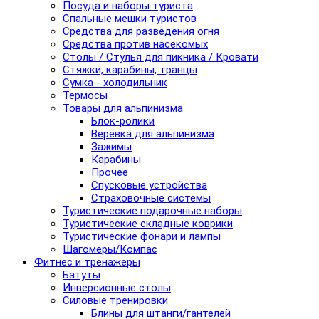
Посуда и наборы туриста
Спальные мешки туристов
Средства для разведения огня
Средства против насекомых
Столы / Стулья для пикника / Кровати
Стяжки, карабины, транцы
Сумка - холодильник
Термосы
Товары для альпинизма
Блок-ролики
Веревка для альпинизма
Зажимы
Карабины
Прочее
Спусковые устройства
Страховочные системы
Туристические подарочные наборы
Туристические складные коврики
Туристические фонари и лампы
Шагомеры/Компас
Фитнес и тренажеры
Батуты
Инверсионные столы
Силовые тренировки
Блины для штанги/гантелей