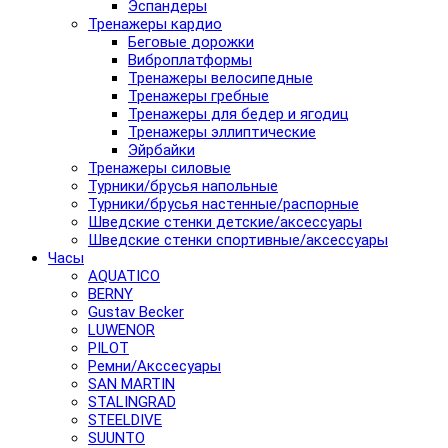
Эспандеры
Тренажеры кардио
Беговые дорожки
Виброплатформы
Тренажеры велосипедные
Тренажеры гребные
Тренажеры для бедер и ягодиц
Тренажеры эллиптические
Эйрбайки
Тренажеры силовые
Турники/брусья напольные
Турники/брусья настенные/распорные
Шведские стенки детские/аксессуары
Шведские стенки спортивные/аксессуары
Часы
AQUATICO
BERNY
Gustav Becker
LUWENOR
PILOT
Pемни/Акссесуары
SAN MARTIN
STALINGRAD
STEELDIVE
SUUNTO