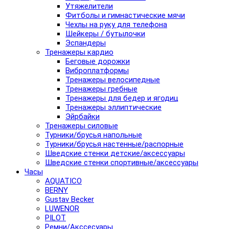
Утяжелители
Фитболы и гимнастические мячи
Чехлы на руку для телефона
Шейкеры / бутылочки
Эспандеры
Тренажеры кардио
Беговые дорожки
Виброплатформы
Тренажеры велосипедные
Тренажеры гребные
Тренажеры для бедер и ягодиц
Тренажеры эллиптические
Эйрбайки
Тренажеры силовые
Турники/брусья напольные
Турники/брусья настенные/распорные
Шведские стенки детские/аксессуары
Шведские стенки спортивные/аксессуары
Часы
AQUATICO
BERNY
Gustav Becker
LUWENOR
PILOT
Pемни/Акссесуары