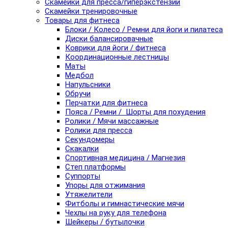
Скамейки для пресса/гиперэкстензии
Скамейки тренировочные
Товары для фитнеса
Блоки / Колесо / Ремни для йоги и пилатеса
Диски балансировачные
Коврики для йоги / фитнеса
Координационные лестницы
Маты
Медбол
Напульсники
Обручи
Перчатки для фитнеса
Пояса / Ремни / Шорты для похудения
Ролики / Мячи массажные
Ролики для пресса
Секундомеры
Скакалки
Спортивная медицина / Магнезия
Степ платформы
Суппорты
Упоры для отжимания
Утяжелители
Фитболы и гимнастические мячи
Чехлы на руку для телефона
Шейкеры / бутылочки