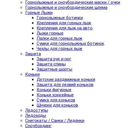
Горнолыжные и сноубордические маски / очки
Горнолыжные и сноубордические шлема
Горные Лыжи
Горнолыжные ботинки
Крепления для горных лыж
Крепления для лыж на авто
Лыжи горные
Палки для горных лыж
Сумки для горнолыжных ботинок
Чехлы для горных лыж
Защита
Защита рук и ног
Защита спины
Защитные шорты
Коньки
Детские раздвижные коньки
Защита для лезвий коньков
Коньки фигурные
Коньки хоккейные
Сумка для коньков
Шнурки для коньков
Ледоступы
Ледоходы
Снегокаты / Санки / Ледянки
Сноубординг