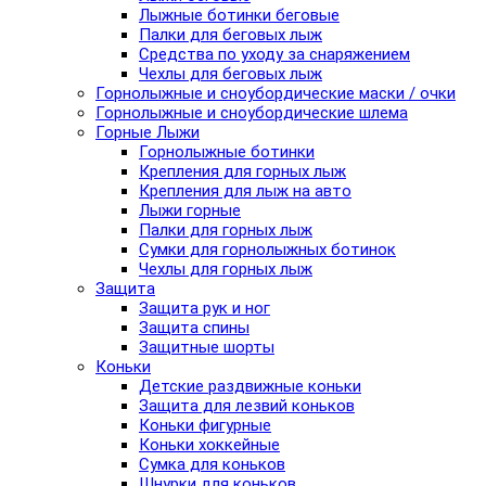
Лыжные ботинки беговые
Палки для беговых лыж
Средства по уходу за снаряжением
Чехлы для беговых лыж
Горнолыжные и сноубордические маски / очки
Горнолыжные и сноубордические шлема
Горные Лыжи
Горнолыжные ботинки
Крепления для горных лыж
Крепления для лыж на авто
Лыжи горные
Палки для горных лыж
Сумки для горнолыжных ботинок
Чехлы для горных лыж
Защита
Защита рук и ног
Защита спины
Защитные шорты
Коньки
Детские раздвижные коньки
Защита для лезвий коньков
Коньки фигурные
Коньки хоккейные
Сумка для коньков
Шнурки для коньков