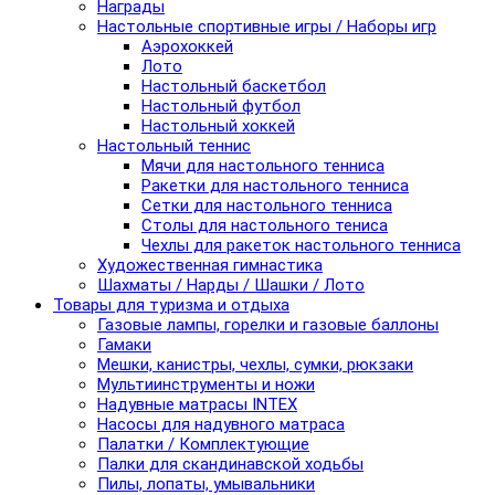
Награды
Настольные спортивные игры / Наборы игр
Аэрохоккей
Лото
Настольный баскетбол
Настольный футбол
Настольный хоккей
Настольный теннис
Мячи для настольного тенниса
Ракетки для настольного тенниса
Сетки для настольного тенниса
Столы для настольного тениса
Чехлы для ракеток настольного тенниса
Художественная гимнастика
Шахматы / Нарды / Шашки / Лото
Товары для туризма и отдыха
Газовые лампы, горелки и газовые баллоны
Гамаки
Мешки, канистры, чехлы, сумки, рюкзаки
Мультиинструменты и ножи
Надувные матрасы INTEX
Насосы для надувного матраса
Палатки / Комплектующие
Палки для скандинавской ходьбы
Пилы, лопаты, умывальники