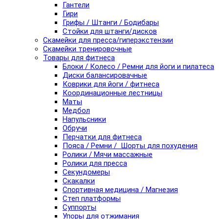
Гантели
Гири
Грифы / Штанги / Бодибары
Стойки для штанги/дисков
Скамейки для пресса/гиперэкстензии
Скамейки тренировочные
Товары для фитнеса
Блоки / Колесо / Ремни для йоги и пилатеса
Диски балансировачные
Коврики для йоги / фитнеса
Координационные лестницы
Маты
Медбол
Напульсники
Обручи
Перчатки для фитнеса
Пояса / Ремни / Шорты для похудения
Ролики / Мячи массажные
Ролики для пресса
Секундомеры
Скакалки
Спортивная медицина / Магнезия
Степ платформы
Суппорты
Упоры для отжимания