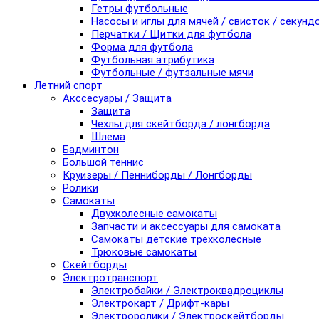
Гетры футбольные
Насосы и иглы для мячей / свисток / секунд
Перчатки / Щитки для футбола
Форма для футбола
Футбольная атрибутика
Футбольные / футзальные мячи
Летний спорт
Акссесуары / Защита
Защита
Чехлы для скейтборда / лонгборда
Шлема
Бадминтон
Большой теннис
Круизеры / Пенниборды / Лонгборды
Ролики
Самокаты
Двухколесные самокаты
Запчасти и аксессуары для самоката
Самокаты детские трехколесные
Трюковые самокаты
Скейтборды
Электротранспорт
Электробайки / Электроквадроциклы
Электрокарт / Дрифт-кары
Электроролики / Электроскейтборды