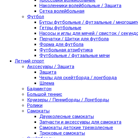
Кроссовки волейбольные
Наколенники волейбольные / Защита
Сетка волейбольная
Футбол
Бутсы футбольные / футзальные / многоши
Гетры футбольные
Насосы и иглы для мячей / свисток / секунд
Перчатки / Щитки для футбола
Форма для футбола
Футбольная атрибутика
Футбольные / футзальные мячи
Летний спорт
Акссесуары / Защита
Защита
Чехлы для скейтборда / лонгборда
Шлема
Бадминтон
Большой теннис
Круизеры / Пенниборды / Лонгборды
Ролики
Самокаты
Двухколесные самокаты
Запчасти и аксессуары для самоката
Самокаты детские трехколесные
Трюковые самокаты