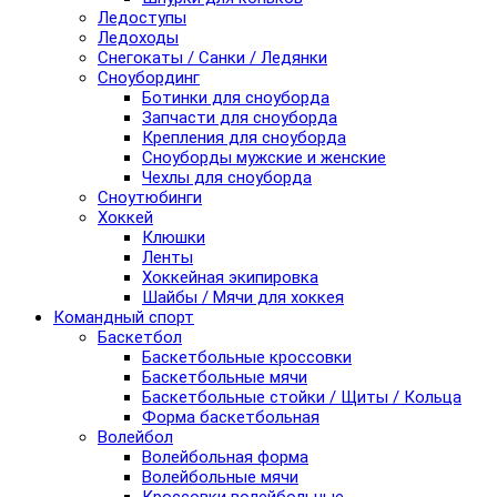
Ледоступы
Ледоходы
Снегокаты / Санки / Ледянки
Сноубординг
Ботинки для сноуборда
Запчасти для сноуборда
Крепления для сноуборда
Сноуборды мужские и женские
Чехлы для сноуборда
Сноутюбинги
Хоккей
Клюшки
Ленты
Хоккейная экипировка
Шайбы / Мячи для хоккея
Командный спорт
Баскетбол
Баскетбольные кроссовки
Баскетбольные мячи
Баскетбольные стойки / Щиты / Кольца
Форма баскетбольная
Волейбол
Волейбольная форма
Волейбольные мячи