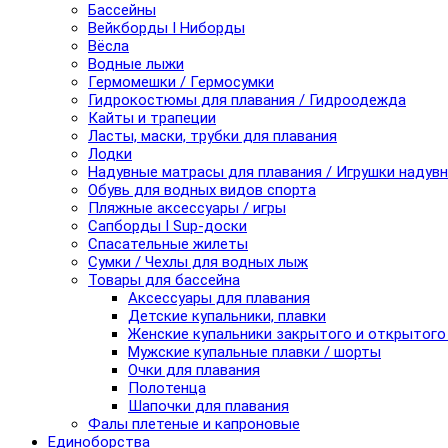
Бассейны
Вейкборды I Ниборды
Вёсла
Водные лыжи
Гермомешки / Гермосумки
Гидрокостюмы для плавания / Гидроодежда
Кайты и трапеции
Ласты, маски, трубки для плавания
Лодки
Надувные матрасы для плавания / Игрушки надув
Обувь для водных видов спорта
Пляжные аксессуары / игры
Сапборды I Sup-доски
Спасательные жилеты
Сумки / Чехлы для водных лыж
Товары для бассейна
Аксессуары для плавания
Детские купальники, плавки
Женские купальники закрытого и открытого
Мужские купальные плавки / шорты
Очки для плавания
Полотенца
Шапочки для плавания
Фалы плетеные и капроновые
Единоборства