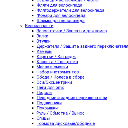
Седла для велосипеда / чехлы
Фляги для велосипеда
Флягодержатели для велосипеда
Фонари для велосипеда
Шлемы для велосипеда
Велозапчасти
Велоаптечки / Заплатки для камер
Вилки
Втулки
Держатели / Защита заднего переключател
Камеры
Каретки / Катридж
Кассета / Трещотка
Масла и смазки
Набор инструментов
Обода / Колеса в сборе
Оси/Эксцентрики
Пеги для bmx
Педали
Передние и задние переключатели
Подшипники
Покрышки
Руль / Обмотка / Вынос
Спицы
Тормоза дисковые/ободные