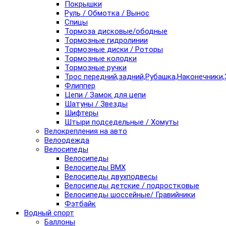
Покрышки
Руль / Обмотка / Вынос
Спицы
Тормоза дисковые/ободные
Тормозные гидролинии
Тормозные диски / Роторы
Тормозные колодки
Тормозные ручки
Трос передний,задний,Рубашка,Наконечники,
Флиппер
Цепи / Замок для цепи
Шатуны / Звезды
Шифтеры
Штыри подседельные / Хомуты
Велокрепления на авто
Велоодежда
Велосипеды
Велосипеды
Велосипеды BMX
Велосипеды двухподвесы
Велосипеды детские / подростковые
Велосипеды шоссейные/ Гравийники
Фэтбайк
Водный спорт
Баллоны