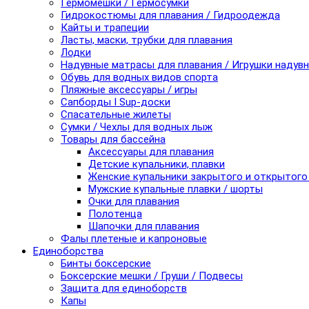
Гермомешки / Гермосумки
Гидрокостюмы для плавания / Гидроодежда
Кайты и трапеции
Ласты, маски, трубки для плавания
Лодки
Надувные матрасы для плавания / Игрушки надув
Обувь для водных видов спорта
Пляжные аксессуары / игры
Сапборды I Sup-доски
Спасательные жилеты
Сумки / Чехлы для водных лыж
Товары для бассейна
Аксессуары для плавания
Детские купальники, плавки
Женские купальники закрытого и открытого
Мужские купальные плавки / шорты
Очки для плавания
Полотенца
Шапочки для плавания
Фалы плетеные и капроновые
Единоборства
Бинты боксерские
Боксерские мешки / Груши / Подвесы
Защита для единоборств
Капы