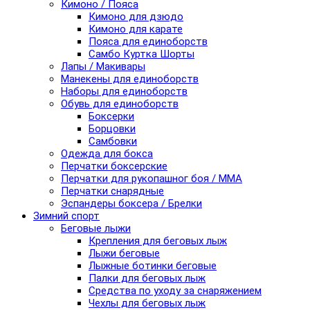
Кимоно / Пояса
Кимоно для дзюдо
Кимоно для карате
Пояса для единоборств
Самбо Куртка Шорты
Лапы / Макивары
Манекены для единоборств
Наборы для единоборств
Обувь для единоборств
Боксерки
Борцовки
Самбовки
Одежда для бокса
Перчатки боксерские
Перчатки для рукопашног боя / ММА
Перчатки снарядные
Эспандеры боксера / Брелки
Зимний спорт
Беговые лыжи
Крепления для беговых лыж
Лыжи беговые
Лыжные ботинки беговые
Палки для беговых лыж
Средства по уходу за снаряжением
Чехлы для беговых лыж