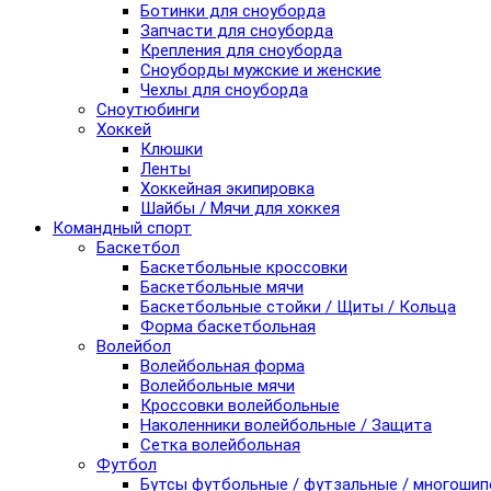
Ботинки для сноуборда
Запчасти для сноуборда
Крепления для сноуборда
Сноуборды мужские и женские
Чехлы для сноуборда
Сноутюбинги
Хоккей
Клюшки
Ленты
Хоккейная экипировка
Шайбы / Мячи для хоккея
Командный спорт
Баскетбол
Баскетбольные кроссовки
Баскетбольные мячи
Баскетбольные стойки / Щиты / Кольца
Форма баскетбольная
Волейбол
Волейбольная форма
Волейбольные мячи
Кроссовки волейбольные
Наколенники волейбольные / Защита
Сетка волейбольная
Футбол
Бутсы футбольные / футзальные / многоши