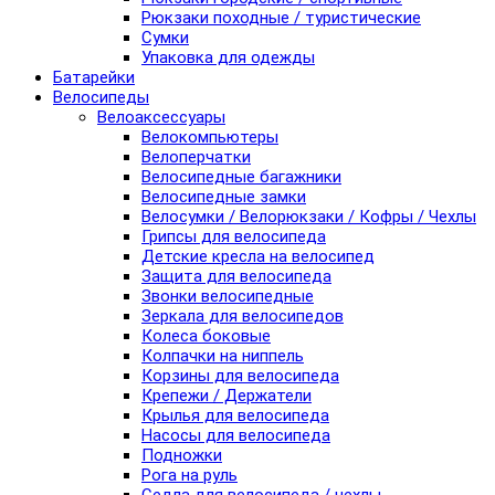
Рюкзаки походные / туристические
Сумки
Упаковка для одежды
Батарейки
Велосипеды
Велоаксессуары
Велокомпьютеры
Велоперчатки
Велосипедные багажники
Велосипедные замки
Велосумки / Велорюкзаки / Кофры / Чехлы
Грипсы для велосипеда
Детские кресла на велосипед
Защита для велосипеда
Звонки велосипедные
Зеркала для велосипедов
Колеса боковые
Колпачки на ниппель
Корзины для велосипеда
Крепежи / Держатели
Крылья для велосипеда
Насосы для велосипеда
Подножки
Рога на руль