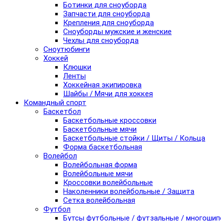
Ботинки для сноуборда
Запчасти для сноуборда
Крепления для сноуборда
Сноуборды мужские и женские
Чехлы для сноуборда
Сноутюбинги
Хоккей
Клюшки
Ленты
Хоккейная экипировка
Шайбы / Мячи для хоккея
Командный спорт
Баскетбол
Баскетбольные кроссовки
Баскетбольные мячи
Баскетбольные стойки / Щиты / Кольца
Форма баскетбольная
Волейбол
Волейбольная форма
Волейбольные мячи
Кроссовки волейбольные
Наколенники волейбольные / Защита
Сетка волейбольная
Футбол
Бутсы футбольные / футзальные / многоши