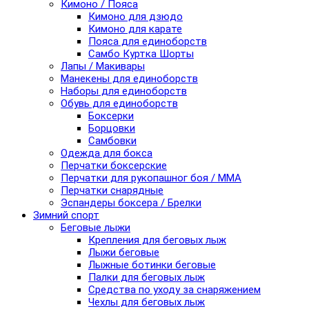
Кимоно / Пояса
Кимоно для дзюдо
Кимоно для карате
Пояса для единоборств
Самбо Куртка Шорты
Лапы / Макивары
Манекены для единоборств
Наборы для единоборств
Обувь для единоборств
Боксерки
Борцовки
Самбовки
Одежда для бокса
Перчатки боксерские
Перчатки для рукопашног боя / ММА
Перчатки снарядные
Эспандеры боксера / Брелки
Зимний спорт
Беговые лыжи
Крепления для беговых лыж
Лыжи беговые
Лыжные ботинки беговые
Палки для беговых лыж
Средства по уходу за снаряжением
Чехлы для беговых лыж