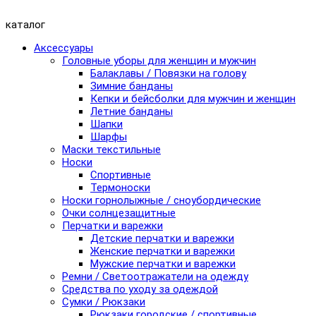
каталог
Аксессуары
Головные уборы для женщин и мужчин
Балаклавы / Повязки на голову
Зимние банданы
Кепки и бейсболки для мужчин и женщин
Летние банданы
Шапки
Шарфы
Маски текстильные
Носки
Спортивные
Термоноски
Носки горнолыжные / сноубордические
Очки солнцезащитные
Перчатки и варежки
Детские перчатки и варежки
Женские перчатки и варежки
Мужские перчатки и варежки
Ремни / Светоотражатели на одежду
Средства по уходу за одеждой
Сумки / Рюкзаки
Рюкзаки городские / спортивные