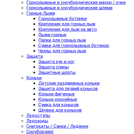
Горнолыжные и сноубордические маски / очки
Горнолыжные и сноубордические шлема
Горные Лыжи
Горнолыжные ботинки
Крепления для горных лыж
Крепления для лыж на авто
Лыжи горные
Палки для горных лыж
Сумки для горнолыжных ботинок
Чехлы для горных лыж
Защита
Защита рук и ног
Защита спины
Защитные шорты
Коньки
Детские раздвижные коньки
Защита для лезвий коньков
Коньки фигурные
Коньки хоккейные
Сумка для коньков
Шнурки для коньков
Ледоступы
Ледоходы
Снегокаты / Санки / Ледянки
Сноубординг