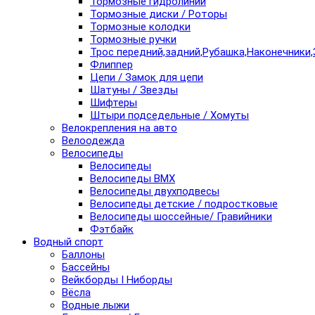
Тормозные гидролинии
Тормозные диски / Роторы
Тормозные колодки
Тормозные ручки
Трос передний,задний,Рубашка,Наконечники,
Флиппер
Цепи / Замок для цепи
Шатуны / Звезды
Шифтеры
Штыри подседельные / Хомуты
Велокрепления на авто
Велоодежда
Велосипеды
Велосипеды
Велосипеды BMX
Велосипеды двухподвесы
Велосипеды детские / подростковые
Велосипеды шоссейные/ Гравийники
Фэтбайк
Водный спорт
Баллоны
Бассейны
Вейкборды I Ниборды
Вёсла
Водные лыжи