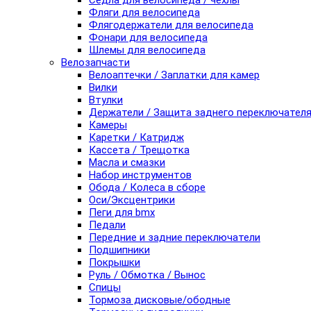
Седла для велосипеда / чехлы
Фляги для велосипеда
Флягодержатели для велосипеда
Фонари для велосипеда
Шлемы для велосипеда
Велозапчасти
Велоаптечки / Заплатки для камер
Вилки
Втулки
Держатели / Защита заднего переключател
Камеры
Каретки / Катридж
Кассета / Трещотка
Масла и смазки
Набор инструментов
Обода / Колеса в сборе
Оси/Эксцентрики
Пеги для bmx
Педали
Передние и задние переключатели
Подшипники
Покрышки
Руль / Обмотка / Вынос
Спицы
Тормоза дисковые/ободные