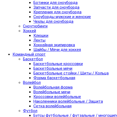
Ботинки для сноуборда
Запчасти для сноуборда
Крепления для сноуборда
Сноуборды мужские и женские
Чехлы для сноуборда
Сноутюбинги
Хоккей
Клюшки
Ленты
Хоккейная экипировка
Шайбы / Мячи для хоккея
Командный спорт
Баскетбол
Баскетбольные кроссовки
Баскетбольные мячи
Баскетбольные стойки / Щиты / Кольца
Форма баскетбольная
Волейбол
Волейбольная форма
Волейбольные мячи
Кроссовки волейбольные
Наколенники волейбольные / Защита
Сетка волейбольная
Футбол
Бутсы футбольные / футзальные / многоши