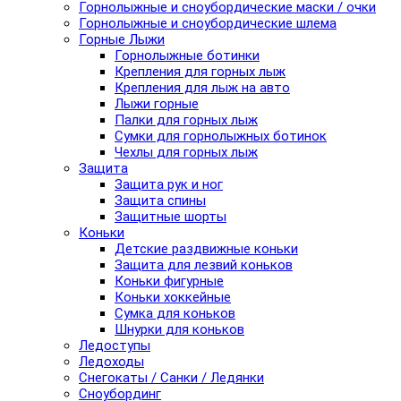
Горнолыжные и сноубордические маски / очки
Горнолыжные и сноубордические шлема
Горные Лыжи
Горнолыжные ботинки
Крепления для горных лыж
Крепления для лыж на авто
Лыжи горные
Палки для горных лыж
Сумки для горнолыжных ботинок
Чехлы для горных лыж
Защита
Защита рук и ног
Защита спины
Защитные шорты
Коньки
Детские раздвижные коньки
Защита для лезвий коньков
Коньки фигурные
Коньки хоккейные
Сумка для коньков
Шнурки для коньков
Ледоступы
Ледоходы
Снегокаты / Санки / Ледянки
Сноубординг