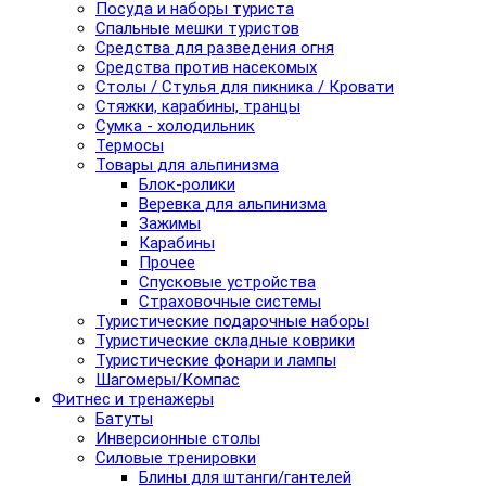
Посуда и наборы туриста
Спальные мешки туристов
Средства для разведения огня
Средства против насекомых
Столы / Стулья для пикника / Кровати
Стяжки, карабины, транцы
Сумка - холодильник
Термосы
Товары для альпинизма
Блок-ролики
Веревка для альпинизма
Зажимы
Карабины
Прочее
Спусковые устройства
Страховочные системы
Туристические подарочные наборы
Туристические складные коврики
Туристические фонари и лампы
Шагомеры/Компас
Фитнес и тренажеры
Батуты
Инверсионные столы
Силовые тренировки
Блины для штанги/гантелей