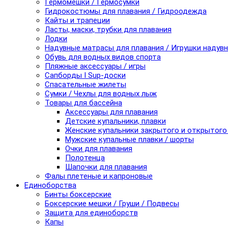
Гермомешки / Гермосумки
Гидрокостюмы для плавания / Гидроодежда
Кайты и трапеции
Ласты, маски, трубки для плавания
Лодки
Надувные матрасы для плавания / Игрушки надув
Обувь для водных видов спорта
Пляжные аксессуары / игры
Сапборды I Sup-доски
Спасательные жилеты
Сумки / Чехлы для водных лыж
Товары для бассейна
Аксессуары для плавания
Детские купальники, плавки
Женские купальники закрытого и открытого
Мужские купальные плавки / шорты
Очки для плавания
Полотенца
Шапочки для плавания
Фалы плетеные и капроновые
Единоборства
Бинты боксерские
Боксерские мешки / Груши / Подвесы
Защита для единоборств
Капы