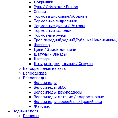
Покрышки
Руль / Обмотка / Вынос
Спицы
Тормоза дисковые/ободные
Тормозные гидролинии
Тормозные диски / Роторы
Тормозные колодки
Тормозные ручки
Трос передний,задний,Рубашка,Наконечники,
Флиппер
Цепи / Замок для цепи
Шатуны / Звезды
Шифтеры
Штыри подседельные / Хомуты
Велокрепления на авто
Велоодежда
Велосипеды
Велосипеды
Велосипеды BMX
Велосипеды двухподвесы
Велосипеды детские / подростковые
Велосипеды шоссейные/ Гравийники
Фэтбайк
Водный спорт
Баллоны