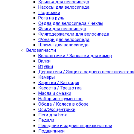
Крылья для велосипеда
Насосы для велосипеда
Подножки
Рога на руль
Седла для велосипеда / чехлы
Фляги для велосипеда
Флягодержатели для велосипеда
Фонари для велосипеда
Шлемы для велосипеда
Велозапчасти
Велоаптечки / Заплатки для камер
Вилки
Втулки
Держатели / Защита заднего переключател
Камеры
Каретки / Катридж
Кассета / Трещотка
Масла и смазки
Набор инструментов
Обода / Колеса в сборе
Оси/Эксцентрики
Пеги для bmx
Педали
Передние и задние переключатели
Подшипники