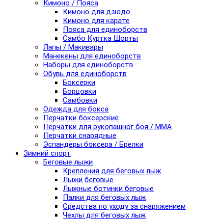
Кимоно / Пояса
Кимоно для дзюдо
Кимоно для карате
Пояса для единоборств
Самбо Куртка Шорты
Лапы / Макивары
Манекены для единоборств
Наборы для единоборств
Обувь для единоборств
Боксерки
Борцовки
Самбовки
Одежда для бокса
Перчатки боксерские
Перчатки для рукопашног боя / ММА
Перчатки снарядные
Эспандеры боксера / Брелки
Зимний спорт
Беговые лыжи
Крепления для беговых лыж
Лыжи беговые
Лыжные ботинки беговые
Палки для беговых лыж
Средства по уходу за снаряжением
Чехлы для беговых лыж