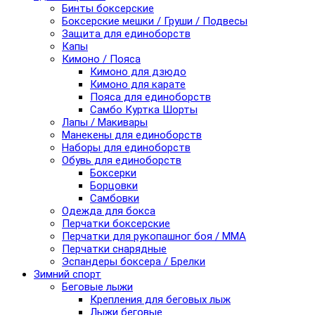
Бинты боксерские
Боксерские мешки / Груши / Подвесы
Защита для единоборств
Капы
Кимоно / Пояса
Кимоно для дзюдо
Кимоно для карате
Пояса для единоборств
Самбо Куртка Шорты
Лапы / Макивары
Манекены для единоборств
Наборы для единоборств
Обувь для единоборств
Боксерки
Борцовки
Самбовки
Одежда для бокса
Перчатки боксерские
Перчатки для рукопашног боя / ММА
Перчатки снарядные
Эспандеры боксера / Брелки
Зимний спорт
Беговые лыжи
Крепления для беговых лыж
Лыжи беговые