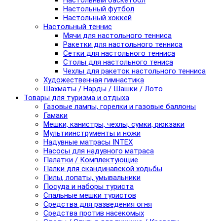
Настольный баскетбол
Настольный футбол
Настольный хоккей
Настольный теннис
Мячи для настольного тенниса
Ракетки для настольного тенниса
Сетки для настольного тенниса
Столы для настольного тениса
Чехлы для ракеток настольного тенниса
Художественная гимнастика
Шахматы / Нарды / Шашки / Лото
Товары для туризма и отдыха
Газовые лампы, горелки и газовые баллоны
Гамаки
Мешки, канистры, чехлы, сумки, рюкзаки
Мультиинструменты и ножи
Надувные матрасы INTEX
Насосы для надувного матраса
Палатки / Комплектующие
Палки для скандинавской ходьбы
Пилы, лопаты, умывальники
Посуда и наборы туриста
Спальные мешки туристов
Средства для разведения огня
Средства против насекомых