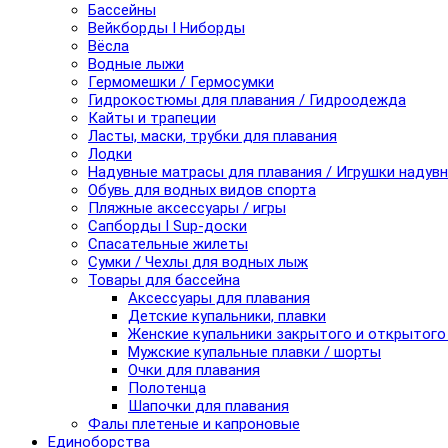
Бассейны
Вейкборды I Ниборды
Вёсла
Водные лыжи
Гермомешки / Гермосумки
Гидрокостюмы для плавания / Гидроодежда
Кайты и трапеции
Ласты, маски, трубки для плавания
Лодки
Надувные матрасы для плавания / Игрушки надув
Обувь для водных видов спорта
Пляжные аксессуары / игры
Сапборды I Sup-доски
Спасательные жилеты
Сумки / Чехлы для водных лыж
Товары для бассейна
Аксессуары для плавания
Детские купальники, плавки
Женские купальники закрытого и открытого
Мужские купальные плавки / шорты
Очки для плавания
Полотенца
Шапочки для плавания
Фалы плетеные и капроновые
Единоборства