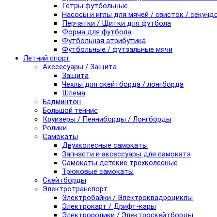
Гетры футбольные
Насосы и иглы для мячей / свисток / секунд
Перчатки / Щитки для футбола
Форма для футбола
Футбольная атрибутика
Футбольные / футзальные мячи
Летний спорт
Акссесуары / Защита
Защита
Чехлы для скейтборда / лонгборда
Шлема
Бадминтон
Большой теннис
Круизеры / Пенниборды / Лонгборды
Ролики
Самокаты
Двухколесные самокаты
Запчасти и аксессуары для самоката
Самокаты детские трехколесные
Трюковые самокаты
Скейтборды
Электротранспорт
Электробайки / Электроквадроциклы
Электрокарт / Дрифт-кары
Электроролики / Электроскейтборды