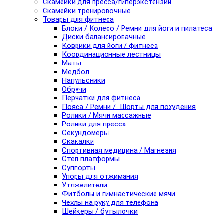
Скамейки для пресса/гиперэкстензии
Скамейки тренировочные
Товары для фитнеса
Блоки / Колесо / Ремни для йоги и пилатеса
Диски балансировачные
Коврики для йоги / фитнеса
Координационные лестницы
Маты
Медбол
Напульсники
Обручи
Перчатки для фитнеса
Пояса / Ремни / Шорты для похудения
Ролики / Мячи массажные
Ролики для пресса
Секундомеры
Скакалки
Спортивная медицина / Магнезия
Степ платформы
Суппорты
Упоры для отжимания
Утяжелители
Фитболы и гимнастические мячи
Чехлы на руку для телефона
Шейкеры / бутылочки