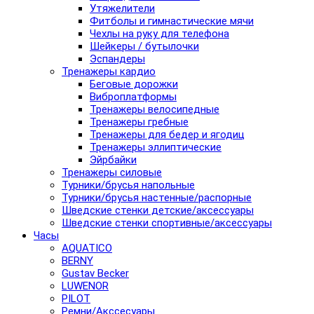
Утяжелители
Фитболы и гимнастические мячи
Чехлы на руку для телефона
Шейкеры / бутылочки
Эспандеры
Тренажеры кардио
Беговые дорожки
Виброплатформы
Тренажеры велосипедные
Тренажеры гребные
Тренажеры для бедер и ягодиц
Тренажеры эллиптические
Эйрбайки
Тренажеры силовые
Турники/брусья напольные
Турники/брусья настенные/распорные
Шведские стенки детские/аксессуары
Шведские стенки спортивные/аксессуары
Часы
AQUATICO
BERNY
Gustav Becker
LUWENOR
PILOT
Pемни/Акссесуары