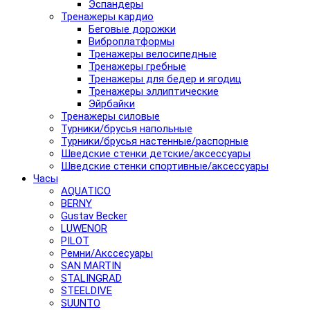
Эспандеры
Тренажеры кардио
Беговые дорожки
Виброплатформы
Тренажеры велосипедные
Тренажеры гребные
Тренажеры для бедер и ягодиц
Тренажеры эллиптические
Эйрбайки
Тренажеры силовые
Турники/брусья напольные
Турники/брусья настенные/распорные
Шведские стенки детские/аксессуары
Шведские стенки спортивные/аксессуары
Часы
AQUATICO
BERNY
Gustav Becker
LUWENOR
PILOT
Pемни/Акссесуары
SAN MARTIN
STALINGRAD
STEELDIVE
SUUNTO