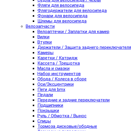
Седла для велосипеда / чехлы
Фляги для велосипеда
Флягодержатели для велосипеда
Фонари для велосипеда
Шлемы для велосипеда
Велозапчасти
Велоаптечки / Заплатки для камер
Вилки
Втулки
Держатели / Защита заднего переключател
Камеры
Каретки / Катридж
Кассета / Трещотка
Масла и смазки
Набор инструментов
Обода / Колеса в сборе
Оси/Эксцентрики
Пеги для bmx
Педали
Передние и задние переключатели
Подшипники
Покрышки
Руль / Обмотка / Вынос
Спицы
Тормоза дисковые/ободные