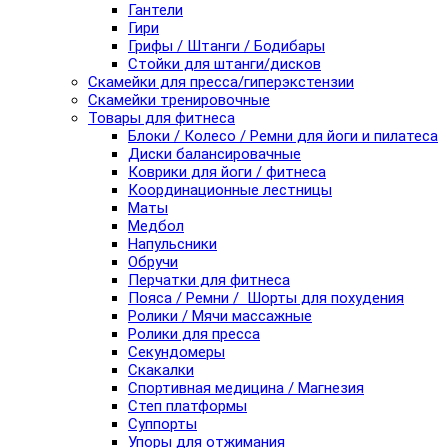
Гантели
Гири
Грифы / Штанги / Бодибары
Стойки для штанги/дисков
Скамейки для пресса/гиперэкстензии
Скамейки тренировочные
Товары для фитнеса
Блоки / Колесо / Ремни для йоги и пилатеса
Диски балансировачные
Коврики для йоги / фитнеса
Координационные лестницы
Маты
Медбол
Напульсники
Обручи
Перчатки для фитнеса
Пояса / Ремни / Шорты для похудения
Ролики / Мячи массажные
Ролики для пресса
Секундомеры
Скакалки
Спортивная медицина / Магнезия
Степ платформы
Суппорты
Упоры для отжимания