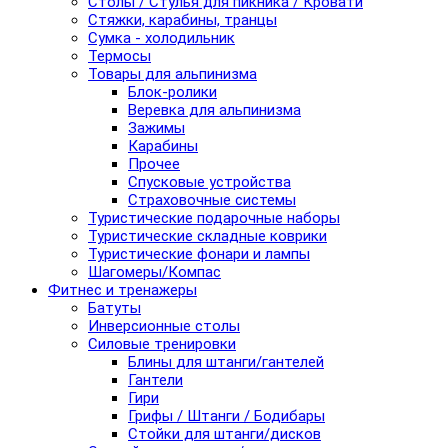
Столы / Стулья для пикника / Кровати
Стяжки, карабины, транцы
Сумка - холодильник
Термосы
Товары для альпинизма
Блок-ролики
Веревка для альпинизма
Зажимы
Карабины
Прочее
Спусковые устройства
Страховочные системы
Туристические подарочные наборы
Туристические складные коврики
Туристические фонари и лампы
Шагомеры/Компас
Фитнес и тренажеры
Батуты
Инверсионные столы
Силовые тренировки
Блины для штанги/гантелей
Гантели
Гири
Грифы / Штанги / Бодибары
Стойки для штанги/дисков