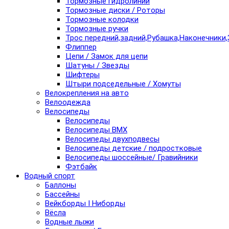
Тормозные гидролинии
Тормозные диски / Роторы
Тормозные колодки
Тормозные ручки
Трос передний,задний,Рубашка,Наконечники,
Флиппер
Цепи / Замок для цепи
Шатуны / Звезды
Шифтеры
Штыри подседельные / Хомуты
Велокрепления на авто
Велоодежда
Велосипеды
Велосипеды
Велосипеды BMX
Велосипеды двухподвесы
Велосипеды детские / подростковые
Велосипеды шоссейные/ Гравийники
Фэтбайк
Водный спорт
Баллоны
Бассейны
Вейкборды I Ниборды
Вёсла
Водные лыжи