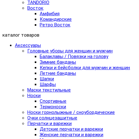
TANDORIO
Восток
Амфибия
Командирские
Ретро Восток
каталог товаров
Аксессуары
Головные уборы для женщин и мужчин
Балаклавы / Повязки на голову
Зимние банданы
Кепки и бейсболки для мужчин и женщин
Летние банданы
Шапки
Шарфы
Маски текстильные
Носки
Спортивные
Термоноски
Носки горнолыжные / сноубордические
Очки солнцезащитные
Перчатки и варежки
Детские перчатки и варежки
Женские перчатки и варежки