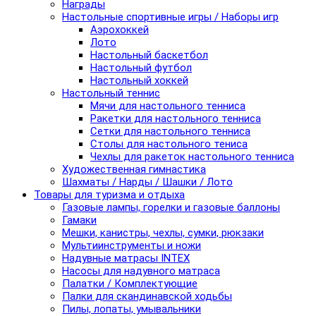
Награды
Настольные спортивные игры / Наборы игр
Аэрохоккей
Лото
Настольный баскетбол
Настольный футбол
Настольный хоккей
Настольный теннис
Мячи для настольного тенниса
Ракетки для настольного тенниса
Сетки для настольного тенниса
Столы для настольного тениса
Чехлы для ракеток настольного тенниса
Художественная гимнастика
Шахматы / Нарды / Шашки / Лото
Товары для туризма и отдыха
Газовые лампы, горелки и газовые баллоны
Гамаки
Мешки, канистры, чехлы, сумки, рюкзаки
Мультиинструменты и ножи
Надувные матрасы INTEX
Насосы для надувного матраса
Палатки / Комплектующие
Палки для скандинавской ходьбы
Пилы, лопаты, умывальники