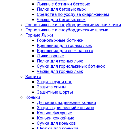
Лыжные ботинки беговые
Палки для беговых лыж
Средства по уходу за снаряжением
Чехлы для беговых лыж
Горнолыжные и сноубордические маски / очки
Горнолыжные и сноубордические шлема
Горные Лыжи
Горнолыжные ботинки
Крепления для горных лыж
Крепления для лыж на авто
Лыжи горные
Палки для горных лыж
Сумки для горнолыжных ботинок
Чехлы для горных лыж
Защита
Защита рук и ног
Защита спины
Защитные шорты
Коньки
Детские раздвижные коньки
Защита для лезвий коньков
Коньки фигурные
Коньки хоккейные
Сумка для коньков
Шнурки для коньков