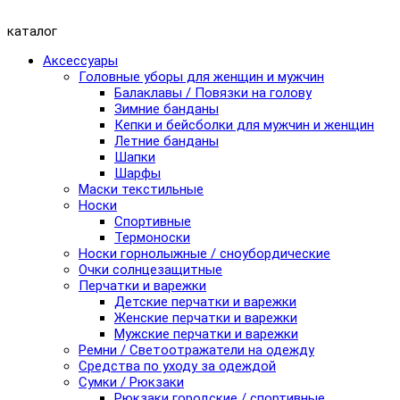
каталог
Аксессуары
Головные уборы для женщин и мужчин
Балаклавы / Повязки на голову
Зимние банданы
Кепки и бейсболки для мужчин и женщин
Летние банданы
Шапки
Шарфы
Маски текстильные
Носки
Спортивные
Термоноски
Носки горнолыжные / сноубордические
Очки солнцезащитные
Перчатки и варежки
Детские перчатки и варежки
Женские перчатки и варежки
Мужские перчатки и варежки
Ремни / Светоотражатели на одежду
Средства по уходу за одеждой
Сумки / Рюкзаки
Рюкзаки городские / спортивные