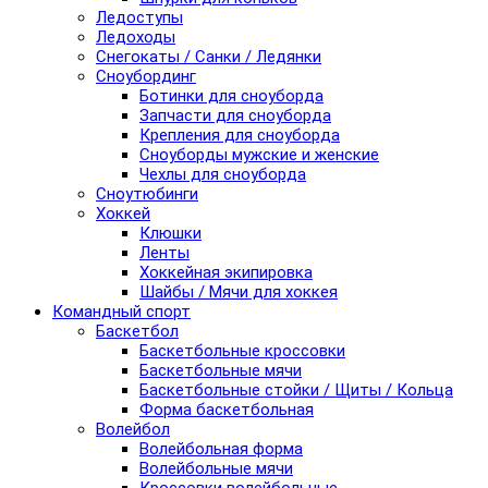
Ледоступы
Ледоходы
Снегокаты / Санки / Ледянки
Сноубординг
Ботинки для сноуборда
Запчасти для сноуборда
Крепления для сноуборда
Сноуборды мужские и женские
Чехлы для сноуборда
Сноутюбинги
Хоккей
Клюшки
Ленты
Хоккейная экипировка
Шайбы / Мячи для хоккея
Командный спорт
Баскетбол
Баскетбольные кроссовки
Баскетбольные мячи
Баскетбольные стойки / Щиты / Кольца
Форма баскетбольная
Волейбол
Волейбольная форма
Волейбольные мячи