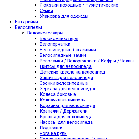
Рюкзаки походные / туристические
Сумки
Упаковка для одежды
Батарейки
Велосипеды
Велоаксессуары
Велокомпьютеры
Велоперчатки
Велосипедные багажники
Велосипедные замки
Велосумки / Велорюкзаки / Кофры / Чехлы
Грипсы для велосипеда
Детские кресла на велосипед
Защита для велосипеда
Звонки велосипедные
Зеркала для велосипедов
Колеса боковые
Колпачки на ниппель
Корзины для велосипеда
Крепежи / Держатели
Крылья для велосипеда
Насосы для велосипеда
Подножки
Рога на руль