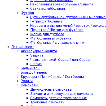
Кроссовки волейбольные
Наколенники волейбольные / Защита
Сетка волейбольная
Футбол
Бутсы футбольные / футзальные / многоши
Гетры футбольные
Насосы и иглы для мячей / свисток / секунд
Перчатки / Щитки для футбола
Форма для футбола
Футбольная атрибутика
Футбольные / футзальные мячи
Летний спорт
Акссесуары / Защита
Защита
Чехлы для скейтборда / лонгборда
Шлема
Бадминтон
Большой теннис
Круизеры / Пенниборды / Лонгборды
Ролики
Самокаты
Двухколесные самокаты
Запчасти и аксессуары для самоката
Самокаты детские трехколесные
Трюковые самокаты