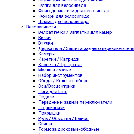
Седла для велосипеда / чехлы
Фляги для велосипеда
Флягодержатели для велосипеда
Фонари для велосипеда
Шлемы для велосипеда
Велозапчасти
Велоаптечки / Заплатки для камер
Вилки
Втулки
Держатели / Защита заднего переключател
Камеры
Каретки / Катридж
Кассета / Трещотка
Масла и смазки
Набор инструментов
Обода / Колеса в сборе
Оси/Эксцентрики
Пеги для bmx
Педали
Передние и задние переключатели
Подшипники
Покрышки
Руль / Обмотка / Вынос
Спицы
Тормоза дисковые/ободные