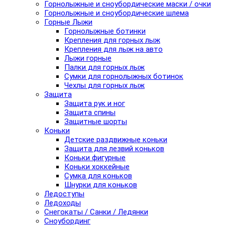
Горнолыжные и сноубордические маски / очки
Горнолыжные и сноубордические шлема
Горные Лыжи
Горнолыжные ботинки
Крепления для горных лыж
Крепления для лыж на авто
Лыжи горные
Палки для горных лыж
Сумки для горнолыжных ботинок
Чехлы для горных лыж
Защита
Защита рук и ног
Защита спины
Защитные шорты
Коньки
Детские раздвижные коньки
Защита для лезвий коньков
Коньки фигурные
Коньки хоккейные
Сумка для коньков
Шнурки для коньков
Ледоступы
Ледоходы
Снегокаты / Санки / Ледянки
Сноубординг