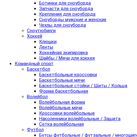
Ботинки для сноуборда
Запчасти для сноуборда
Крепления для сноуборда
Сноуборды мужские и женские
Чехлы для сноуборда
Сноутюбинги
Хоккей
Клюшки
Ленты
Хоккейная экипировка
Шайбы / Мячи для хоккея
Командный спорт
Баскетбол
Баскетбольные кроссовки
Баскетбольные мячи
Баскетбольные стойки / Щиты / Кольца
Форма баскетбольная
Волейбол
Волейбольная форма
Волейбольные мячи
Кроссовки волейбольные
Наколенники волейбольные / Защита
Сетка волейбольная
Футбол
Бутсы футбольные / футзальные / многоши