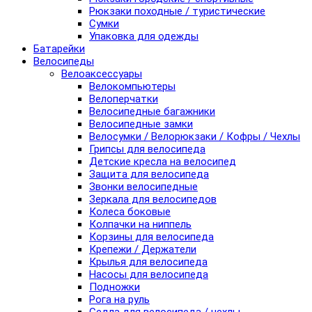
Рюкзаки походные / туристические
Сумки
Упаковка для одежды
Батарейки
Велосипеды
Велоаксессуары
Велокомпьютеры
Велоперчатки
Велосипедные багажники
Велосипедные замки
Велосумки / Велорюкзаки / Кофры / Чехлы
Грипсы для велосипеда
Детские кресла на велосипед
Защита для велосипеда
Звонки велосипедные
Зеркала для велосипедов
Колеса боковые
Колпачки на ниппель
Корзины для велосипеда
Крепежи / Держатели
Крылья для велосипеда
Насосы для велосипеда
Подножки
Рога на руль