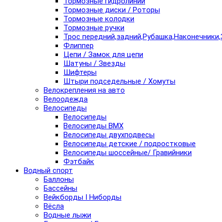
Тормозные гидролинии
Тормозные диски / Роторы
Тормозные колодки
Тормозные ручки
Трос передний,задний,Рубашка,Наконечники,
Флиппер
Цепи / Замок для цепи
Шатуны / Звезды
Шифтеры
Штыри подседельные / Хомуты
Велокрепления на авто
Велоодежда
Велосипеды
Велосипеды
Велосипеды BMX
Велосипеды двухподвесы
Велосипеды детские / подростковые
Велосипеды шоссейные/ Гравийники
Фэтбайк
Водный спорт
Баллоны
Бассейны
Вейкборды I Ниборды
Вёсла
Водные лыжи