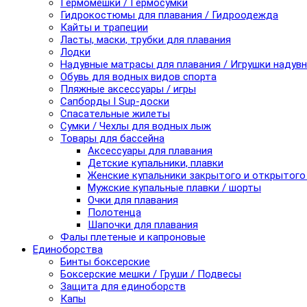
Гермомешки / Гермосумки
Гидрокостюмы для плавания / Гидроодежда
Кайты и трапеции
Ласты, маски, трубки для плавания
Лодки
Надувные матрасы для плавания / Игрушки надув
Обувь для водных видов спорта
Пляжные аксессуары / игры
Сапборды I Sup-доски
Спасательные жилеты
Сумки / Чехлы для водных лыж
Товары для бассейна
Аксессуары для плавания
Детские купальники, плавки
Женские купальники закрытого и открытого
Мужские купальные плавки / шорты
Очки для плавания
Полотенца
Шапочки для плавания
Фалы плетеные и капроновые
Единоборства
Бинты боксерские
Боксерские мешки / Груши / Подвесы
Защита для единоборств
Капы