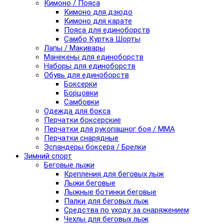
Кимоно / Пояса
Кимоно для дзюдо
Кимоно для карате
Пояса для единоборств
Самбо Куртка Шорты
Лапы / Макивары
Манекены для единоборств
Наборы для единоборств
Обувь для единоборств
Боксерки
Борцовки
Самбовки
Одежда для бокса
Перчатки боксерские
Перчатки для рукопашног боя / ММА
Перчатки снарядные
Эспандеры боксера / Брелки
Зимний спорт
Беговые лыжи
Крепления для беговых лыж
Лыжи беговые
Лыжные ботинки беговые
Палки для беговых лыж
Средства по уходу за снаряжением
Чехлы для беговых лыж