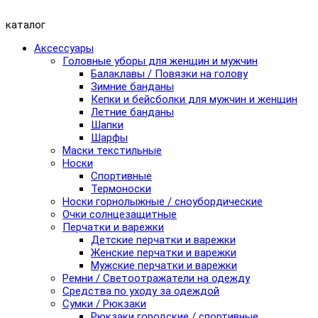
каталог
Аксессуары
Головные уборы для женщин и мужчин
Балаклавы / Повязки на голову
Зимние банданы
Кепки и бейсболки для мужчин и женщин
Летние банданы
Шапки
Шарфы
Маски текстильные
Носки
Спортивные
Термоноски
Носки горнолыжные / сноубордические
Очки солнцезащитные
Перчатки и варежки
Детские перчатки и варежки
Женские перчатки и варежки
Мужские перчатки и варежки
Ремни / Светоотражатели на одежду
Средства по уходу за одеждой
Сумки / Рюкзаки
Рюкзаки городские / спортивные