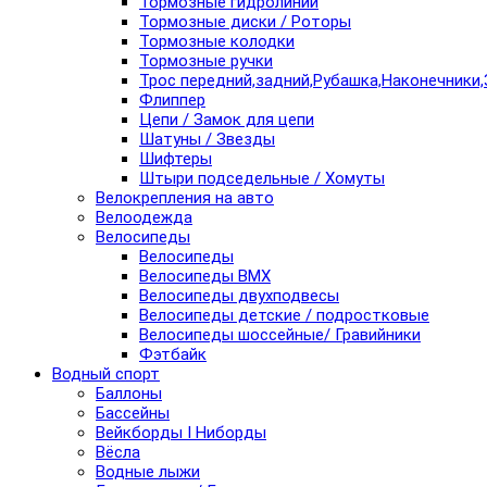
Тормозные гидролинии
Тормозные диски / Роторы
Тормозные колодки
Тормозные ручки
Трос передний,задний,Рубашка,Наконечники,
Флиппер
Цепи / Замок для цепи
Шатуны / Звезды
Шифтеры
Штыри подседельные / Хомуты
Велокрепления на авто
Велоодежда
Велосипеды
Велосипеды
Велосипеды BMX
Велосипеды двухподвесы
Велосипеды детские / подростковые
Велосипеды шоссейные/ Гравийники
Фэтбайк
Водный спорт
Баллоны
Бассейны
Вейкборды I Ниборды
Вёсла
Водные лыжи