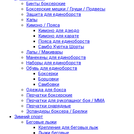
Бинты боксерские
Боксерские мешки / Груши / Подвесы
Защита для единоборств
Капы
Кимоно / Пояса
Кимоно для дзюдо
Кимоно для карате
Пояса для единоборств
Самбо Куртка Шорты
Лапы / Макивары
Манекены для единоборств
Наборы для единоборств
Обувь для единоборств
Боксерки
Борцовки
Самбовки
Одежда для бокса
Перчатки боксерские
Перчатки для рукопашног боя / ММА
Перчатки снарядные
Эспандеры боксера / Брелки
Зимний спорт
Беговые лыжи
Крепления для беговых лыж
Лыжи беговые