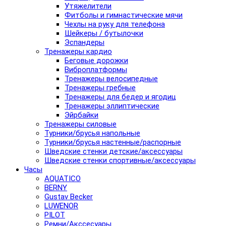
Утяжелители
Фитболы и гимнастические мячи
Чехлы на руку для телефона
Шейкеры / бутылочки
Эспандеры
Тренажеры кардио
Беговые дорожки
Виброплатформы
Тренажеры велосипедные
Тренажеры гребные
Тренажеры для бедер и ягодиц
Тренажеры эллиптические
Эйрбайки
Тренажеры силовые
Турники/брусья напольные
Турники/брусья настенные/распорные
Шведские стенки детские/аксессуары
Шведские стенки спортивные/аксессуары
Часы
AQUATICO
BERNY
Gustav Becker
LUWENOR
PILOT
Pемни/Акссесуары