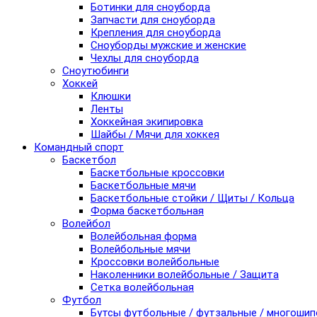
Ботинки для сноуборда
Запчасти для сноуборда
Крепления для сноуборда
Сноуборды мужские и женские
Чехлы для сноуборда
Сноутюбинги
Хоккей
Клюшки
Ленты
Хоккейная экипировка
Шайбы / Мячи для хоккея
Командный спорт
Баскетбол
Баскетбольные кроссовки
Баскетбольные мячи
Баскетбольные стойки / Щиты / Кольца
Форма баскетбольная
Волейбол
Волейбольная форма
Волейбольные мячи
Кроссовки волейбольные
Наколенники волейбольные / Защита
Сетка волейбольная
Футбол
Бутсы футбольные / футзальные / многоши