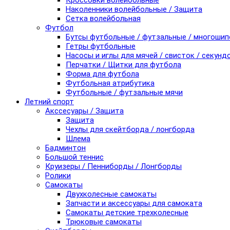
Кроссовки волейбольные
Наколенники волейбольные / Защита
Сетка волейбольная
Футбол
Бутсы футбольные / футзальные / многоши
Гетры футбольные
Насосы и иглы для мячей / свисток / секунд
Перчатки / Щитки для футбола
Форма для футбола
Футбольная атрибутика
Футбольные / футзальные мячи
Летний спорт
Акссесуары / Защита
Защита
Чехлы для скейтборда / лонгборда
Шлема
Бадминтон
Большой теннис
Круизеры / Пенниборды / Лонгборды
Ролики
Самокаты
Двухколесные самокаты
Запчасти и аксессуары для самоката
Самокаты детские трехколесные
Трюковые самокаты