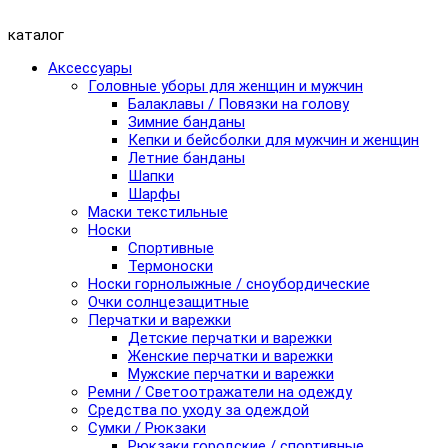
каталог
Аксессуары
Головные уборы для женщин и мужчин
Балаклавы / Повязки на голову
Зимние банданы
Кепки и бейсболки для мужчин и женщин
Летние банданы
Шапки
Шарфы
Маски текстильные
Носки
Спортивные
Термоноски
Носки горнолыжные / сноубордические
Очки солнцезащитные
Перчатки и варежки
Детские перчатки и варежки
Женские перчатки и варежки
Мужские перчатки и варежки
Ремни / Светоотражатели на одежду
Средства по уходу за одеждой
Сумки / Рюкзаки
Рюкзаки городские / спортивные