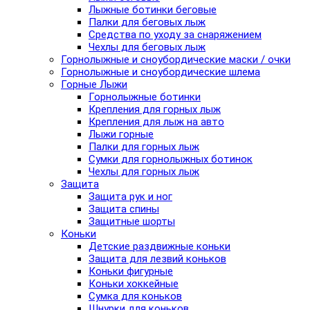
Лыжные ботинки беговые
Палки для беговых лыж
Средства по уходу за снаряжением
Чехлы для беговых лыж
Горнолыжные и сноубордические маски / очки
Горнолыжные и сноубордические шлема
Горные Лыжи
Горнолыжные ботинки
Крепления для горных лыж
Крепления для лыж на авто
Лыжи горные
Палки для горных лыж
Сумки для горнолыжных ботинок
Чехлы для горных лыж
Защита
Защита рук и ног
Защита спины
Защитные шорты
Коньки
Детские раздвижные коньки
Защита для лезвий коньков
Коньки фигурные
Коньки хоккейные
Сумка для коньков
Шнурки для коньков