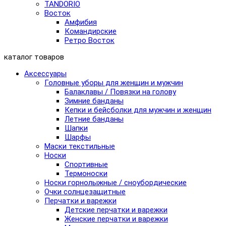
TANDORIO
Восток
Амфибия
Командирские
Ретро Восток
каталог товаров
Аксессуары
Головные уборы для женщин и мужчин
Балаклавы / Повязки на голову
Зимние банданы
Кепки и бейсболки для мужчин и женщин
Летние банданы
Шапки
Шарфы
Маски текстильные
Носки
Спортивные
Термоноски
Носки горнолыжные / сноубордические
Очки солнцезащитные
Перчатки и варежки
Детские перчатки и варежки
Женские перчатки и варежки