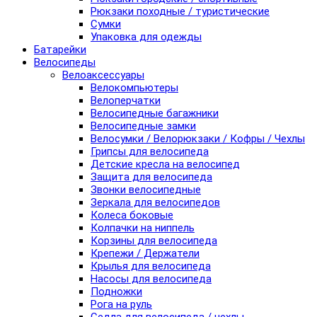
Рюкзаки походные / туристические
Сумки
Упаковка для одежды
Батарейки
Велосипеды
Велоаксессуары
Велокомпьютеры
Велоперчатки
Велосипедные багажники
Велосипедные замки
Велосумки / Велорюкзаки / Кофры / Чехлы
Грипсы для велосипеда
Детские кресла на велосипед
Защита для велосипеда
Звонки велосипедные
Зеркала для велосипедов
Колеса боковые
Колпачки на ниппель
Корзины для велосипеда
Крепежи / Держатели
Крылья для велосипеда
Насосы для велосипеда
Подножки
Рога на руль