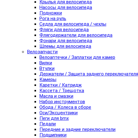
Крылья для велосипеда
Насосы для велосипеда
Подножки
Рога на руль
Седла для велосипеда / чехлы
Фляги для велосипеда
Флягодержатели для велосипеда
Фонари для велосипеда
Шлемы для велосипеда
Велозапчасти
Велоаптечки / Заплатки для камер
Вилки
Втулки
Держатели / Защита заднего переключател
Камеры
Каретки / Катридж
Кассета / Трещотка
Масла и смазки
Набор инструментов
Обода / Колеса в сборе
Оси/Эксцентрики
Пеги для bmx
Педали
Передние и задние переключатели
Подшипники