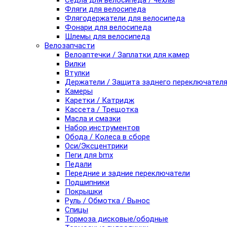
Седла для велосипеда / чехлы
Фляги для велосипеда
Флягодержатели для велосипеда
Фонари для велосипеда
Шлемы для велосипеда
Велозапчасти
Велоаптечки / Заплатки для камер
Вилки
Втулки
Держатели / Защита заднего переключател
Камеры
Каретки / Катридж
Кассета / Трещотка
Масла и смазки
Набор инструментов
Обода / Колеса в сборе
Оси/Эксцентрики
Пеги для bmx
Педали
Передние и задние переключатели
Подшипники
Покрышки
Руль / Обмотка / Вынос
Спицы
Тормоза дисковые/ободные