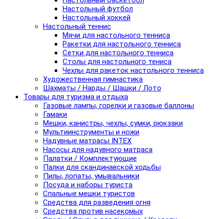
Настольный баскетбол
Настольный футбол
Настольный хоккей
Настольный теннис
Мячи для настольного тенниса
Ракетки для настольного тенниса
Сетки для настольного тенниса
Столы для настольного тениса
Чехлы для ракеток настольного тенниса
Художественная гимнастика
Шахматы / Нарды / Шашки / Лото
Товары для туризма и отдыха
Газовые лампы, горелки и газовые баллоны
Гамаки
Мешки, канистры, чехлы, сумки, рюкзаки
Мультиинструменты и ножи
Надувные матрасы INTEX
Насосы для надувного матраса
Палатки / Комплектующие
Палки для скандинавской ходьбы
Пилы, лопаты, умывальники
Посуда и наборы туриста
Спальные мешки туристов
Средства для разведения огня
Средства против насекомых