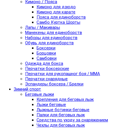
Кимоно / Пояса
Кимоно для дзюдо
Кимоно для карате
Пояса для единоборств
Самбо Куртка Шорты
Лапы / Макивары
Манекены для единоборств
Наборы для единоборств
Обувь для единоборств
Боксерки
Борцовки
Самбовки
Одежда для бокса
Перчатки боксерские
Перчатки для рукопашног боя / ММА
Перчатки снарядные
Эспандеры боксера / Брелки
Зимний спорт
Беговые лыжи
Крепления для беговых лыж
Лыжи беговые
Лыжные ботинки беговые
Палки для беговых лыж
Средства по уходу за снаряжением
Чехлы для беговых лыж