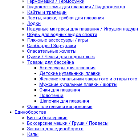
Гермомешки / Гермосумки
Гидрокостюмы для плавания / Гидроодежда
Кайты и трапеции
Ласты, маски, трубки для плавания
Лодки
Надувные матрасы для плавания / Игрушки надув
Обувь для водных видов спорта
Пляжные аксессуары / игры
Сапборды I Sup-доски
Спасательные жилеты
Сумки / Чехлы для водных лыж
Товары для бассейна
Аксессуары для плавания
Детские купальники, плавки
Женские купальники закрытого и открытого
Мужские купальные плавки / шорты
Очки для плавания
Полотенца
Шапочки для плавания
Фалы плетеные и капроновые
Единоборства
Бинты боксерские
Боксерские мешки / Груши / Подвесы
Защита для единоборств
Капы