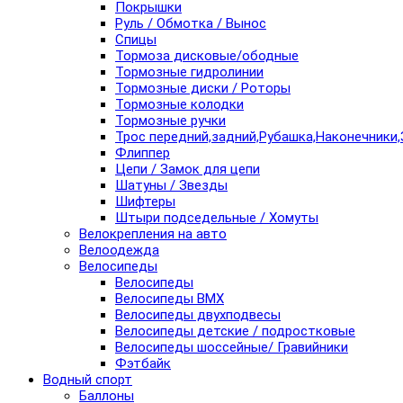
Покрышки
Руль / Обмотка / Вынос
Спицы
Тормоза дисковые/ободные
Тормозные гидролинии
Тормозные диски / Роторы
Тормозные колодки
Тормозные ручки
Трос передний,задний,Рубашка,Наконечники,
Флиппер
Цепи / Замок для цепи
Шатуны / Звезды
Шифтеры
Штыри подседельные / Хомуты
Велокрепления на авто
Велоодежда
Велосипеды
Велосипеды
Велосипеды BMX
Велосипеды двухподвесы
Велосипеды детские / подростковые
Велосипеды шоссейные/ Гравийники
Фэтбайк
Водный спорт
Баллоны