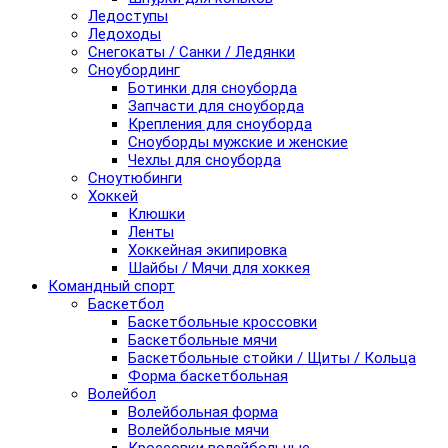
Ледоступы
Ледоходы
Снегокаты / Санки / Ледянки
Сноубординг
Ботинки для сноуборда
Запчасти для сноуборда
Крепления для сноуборда
Сноуборды мужские и женские
Чехлы для сноуборда
Сноутюбинги
Хоккей
Клюшки
Ленты
Хоккейная экипировка
Шайбы / Мячи для хоккея
Командный спорт
Баскетбол
Баскетбольные кроссовки
Баскетбольные мячи
Баскетбольные стойки / Щиты / Кольца
Форма баскетбольная
Волейбол
Волейбольная форма
Волейбольные мячи