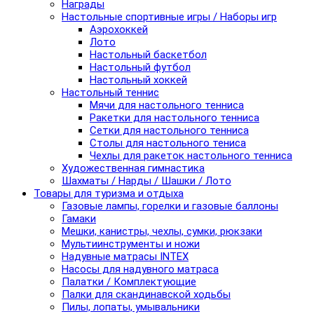
Награды
Настольные спортивные игры / Наборы игр
Аэрохоккей
Лото
Настольный баскетбол
Настольный футбол
Настольный хоккей
Настольный теннис
Мячи для настольного тенниса
Ракетки для настольного тенниса
Сетки для настольного тенниса
Столы для настольного тениса
Чехлы для ракеток настольного тенниса
Художественная гимнастика
Шахматы / Нарды / Шашки / Лото
Товары для туризма и отдыха
Газовые лампы, горелки и газовые баллоны
Гамаки
Мешки, канистры, чехлы, сумки, рюкзаки
Мультиинструменты и ножи
Надувные матрасы INTEX
Насосы для надувного матраса
Палатки / Комплектующие
Палки для скандинавской ходьбы
Пилы, лопаты, умывальники