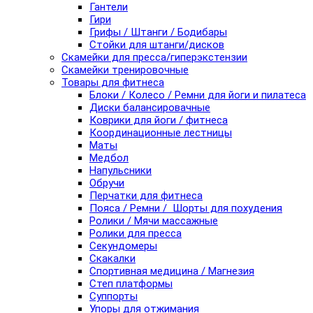
Гантели
Гири
Грифы / Штанги / Бодибары
Стойки для штанги/дисков
Скамейки для пресса/гиперэкстензии
Скамейки тренировочные
Товары для фитнеса
Блоки / Колесо / Ремни для йоги и пилатеса
Диски балансировачные
Коврики для йоги / фитнеса
Координационные лестницы
Маты
Медбол
Напульсники
Обручи
Перчатки для фитнеса
Пояса / Ремни / Шорты для похудения
Ролики / Мячи массажные
Ролики для пресса
Секундомеры
Скакалки
Спортивная медицина / Магнезия
Степ платформы
Суппорты
Упоры для отжимания