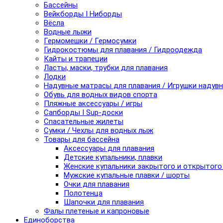
Бассейны
Вейкборды I Ниборды
Вёсла
Водные лыжи
Гермомешки / Гермосумки
Гидрокостюмы для плавания / Гидроодежда
Кайты и трапеции
Ласты, маски, трубки для плавания
Лодки
Надувные матрасы для плавания / Игрушки надув
Обувь для водных видов спорта
Пляжные аксессуары / игры
Сапборды I Sup-доски
Спасательные жилеты
Сумки / Чехлы для водных лыж
Товары для бассейна
Аксессуары для плавания
Детские купальники, плавки
Женские купальники закрытого и открытого
Мужские купальные плавки / шорты
Очки для плавания
Полотенца
Шапочки для плавания
Фалы плетеные и капроновые
Единоборства