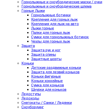
Горнолыжные и сноубордические маски / очки
Горнолыжные и сноубордические шлема
Горные Лыжи
Горнолыжные ботинки
Крепления для горных лыж
Крепления для лыж на авто
Лыжи горные
Палки для горных лыж
Сумки для горнолыжных ботинок
Чехлы для горных лыж
Защита
Защита рук и ног
Защита спины
Защитные шорты
Коньки
Детские раздвижные коньки
Защита для лезвий коньков
Коньки фигурные
Коньки хоккейные
Сумка для коньков
Шнурки для коньков
Ледоступы
Ледоходы
Снегокаты / Санки / Ледянки
Сноубординг