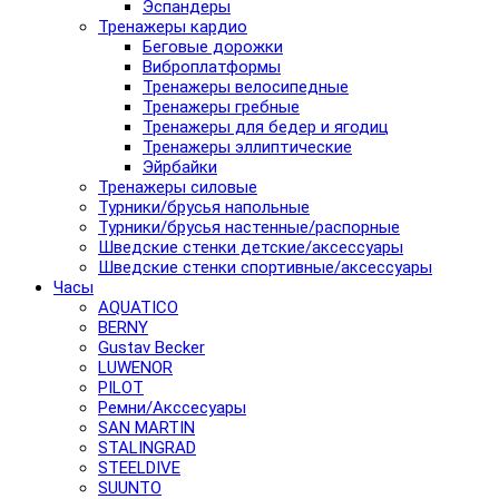
Эспандеры
Тренажеры кардио
Беговые дорожки
Виброплатформы
Тренажеры велосипедные
Тренажеры гребные
Тренажеры для бедер и ягодиц
Тренажеры эллиптические
Эйрбайки
Тренажеры силовые
Турники/брусья напольные
Турники/брусья настенные/распорные
Шведские стенки детские/аксессуары
Шведские стенки спортивные/аксессуары
Часы
AQUATICO
BERNY
Gustav Becker
LUWENOR
PILOT
Pемни/Акссесуары
SAN MARTIN
STALINGRAD
STEELDIVE
SUUNTO