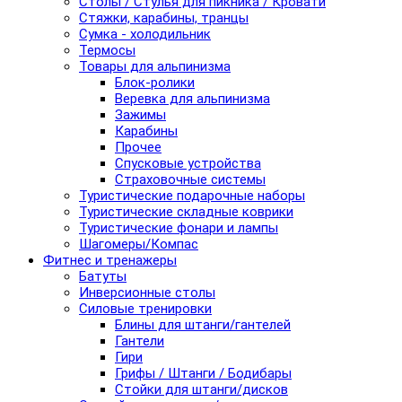
Столы / Стулья для пикника / Кровати
Стяжки, карабины, транцы
Сумка - холодильник
Термосы
Товары для альпинизма
Блок-ролики
Веревка для альпинизма
Зажимы
Карабины
Прочее
Спусковые устройства
Страховочные системы
Туристические подарочные наборы
Туристические складные коврики
Туристические фонари и лампы
Шагомеры/Компас
Фитнес и тренажеры
Батуты
Инверсионные столы
Силовые тренировки
Блины для штанги/гантелей
Гантели
Гири
Грифы / Штанги / Бодибары
Стойки для штанги/дисков