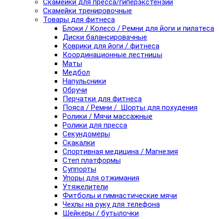
Скамейки для пресса/гиперэкстензии
Скамейки тренировочные
Товары для фитнеса
Блоки / Колесо / Ремни для йоги и пилатеса
Диски балансировачные
Коврики для йоги / фитнеса
Координационные лестницы
Маты
Медбол
Напульсники
Обручи
Перчатки для фитнеса
Пояса / Ремни / Шорты для похудения
Ролики / Мячи массажные
Ролики для пресса
Секундомеры
Скакалки
Спортивная медицина / Магнезия
Степ платформы
Суппорты
Упоры для отжимания
Утяжелители
Фитболы и гимнастические мячи
Чехлы на руку для телефона
Шейкеры / бутылочки