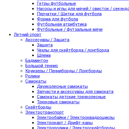
Гетры футбольные
Насосы и иглы для мячей / свисток / секунд
Перчатки / Щитки для футбола
Форма для футбола
Футбольная атрибутика
Футбольные / футзальные мячи
Летний спорт
Акссесуары / Защита
Защита
Чехлы для скейтборда / лонгборда
Шлема
Бадминтон
Большой теннис
Круизеры / Пенниборды / Лонгборды
Ролики
Самокаты
Двухколесные самокаты
Запчасти и аксессуары для самоката
Самокаты детские трехколесные
Трюковые самокаты
Скейтборды
Электротранспорт
Электробайки / Электроквадроциклы
Электрокарт / Дрифт-кары
Электроролики / Электроскейтборды