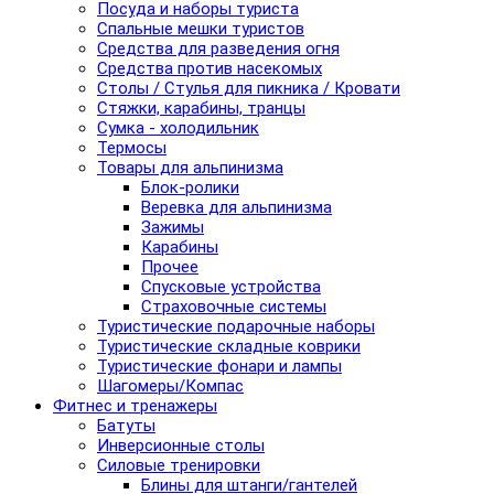
Посуда и наборы туриста
Спальные мешки туристов
Средства для разведения огня
Средства против насекомых
Столы / Стулья для пикника / Кровати
Стяжки, карабины, транцы
Сумка - холодильник
Термосы
Товары для альпинизма
Блок-ролики
Веревка для альпинизма
Зажимы
Карабины
Прочее
Спусковые устройства
Страховочные системы
Туристические подарочные наборы
Туристические складные коврики
Туристические фонари и лампы
Шагомеры/Компас
Фитнес и тренажеры
Батуты
Инверсионные столы
Силовые тренировки
Блины для штанги/гантелей