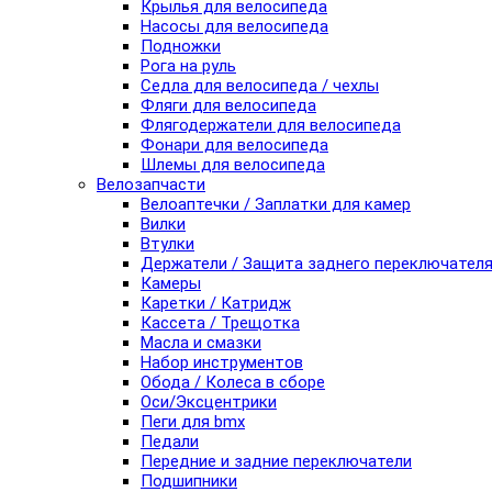
Крылья для велосипеда
Насосы для велосипеда
Подножки
Рога на руль
Седла для велосипеда / чехлы
Фляги для велосипеда
Флягодержатели для велосипеда
Фонари для велосипеда
Шлемы для велосипеда
Велозапчасти
Велоаптечки / Заплатки для камер
Вилки
Втулки
Держатели / Защита заднего переключател
Камеры
Каретки / Катридж
Кассета / Трещотка
Масла и смазки
Набор инструментов
Обода / Колеса в сборе
Оси/Эксцентрики
Пеги для bmx
Педали
Передние и задние переключатели
Подшипники