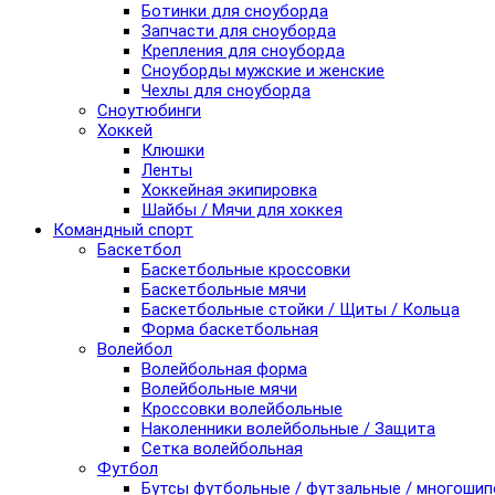
Ботинки для сноуборда
Запчасти для сноуборда
Крепления для сноуборда
Сноуборды мужские и женские
Чехлы для сноуборда
Сноутюбинги
Хоккей
Клюшки
Ленты
Хоккейная экипировка
Шайбы / Мячи для хоккея
Командный спорт
Баскетбол
Баскетбольные кроссовки
Баскетбольные мячи
Баскетбольные стойки / Щиты / Кольца
Форма баскетбольная
Волейбол
Волейбольная форма
Волейбольные мячи
Кроссовки волейбольные
Наколенники волейбольные / Защита
Сетка волейбольная
Футбол
Бутсы футбольные / футзальные / многоши