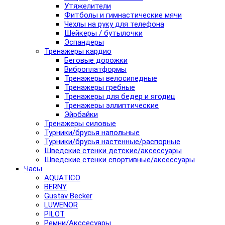
Утяжелители
Фитболы и гимнастические мячи
Чехлы на руку для телефона
Шейкеры / бутылочки
Эспандеры
Тренажеры кардио
Беговые дорожки
Виброплатформы
Тренажеры велосипедные
Тренажеры гребные
Тренажеры для бедер и ягодиц
Тренажеры эллиптические
Эйрбайки
Тренажеры силовые
Турники/брусья напольные
Турники/брусья настенные/распорные
Шведские стенки детские/аксессуары
Шведские стенки спортивные/аксессуары
Часы
AQUATICO
BERNY
Gustav Becker
LUWENOR
PILOT
Pемни/Акссесуары