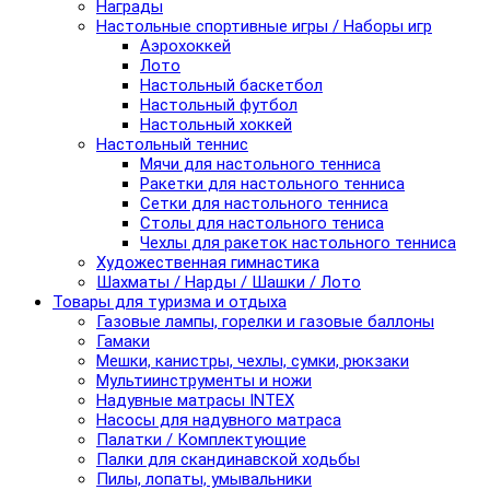
Награды
Настольные спортивные игры / Наборы игр
Аэрохоккей
Лото
Настольный баскетбол
Настольный футбол
Настольный хоккей
Настольный теннис
Мячи для настольного тенниса
Ракетки для настольного тенниса
Сетки для настольного тенниса
Столы для настольного тениса
Чехлы для ракеток настольного тенниса
Художественная гимнастика
Шахматы / Нарды / Шашки / Лото
Товары для туризма и отдыха
Газовые лампы, горелки и газовые баллоны
Гамаки
Мешки, канистры, чехлы, сумки, рюкзаки
Мультиинструменты и ножи
Надувные матрасы INTEX
Насосы для надувного матраса
Палатки / Комплектующие
Палки для скандинавской ходьбы
Пилы, лопаты, умывальники