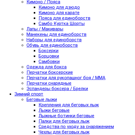
Кимоно / Пояса
Кимоно для дзюдо
Кимоно для карате
Пояса для единоборств
Самбо Куртка Шорты
Лапы / Макивары
Манекены для единоборств
Наборы для единоборств
Обувь для единоборств
Боксерки
Борцовки
Самбовки
Одежда для бокса
Перчатки боксерские
Перчатки для рукопашног боя / ММА
Перчатки снарядные
Эспандеры боксера / Брелки
Зимний спорт
Беговые лыжи
Крепления для беговых лыж
Лыжи беговые
Лыжные ботинки беговые
Палки для беговых лыж
Средства по уходу за снаряжением
Чехлы для беговых лыж