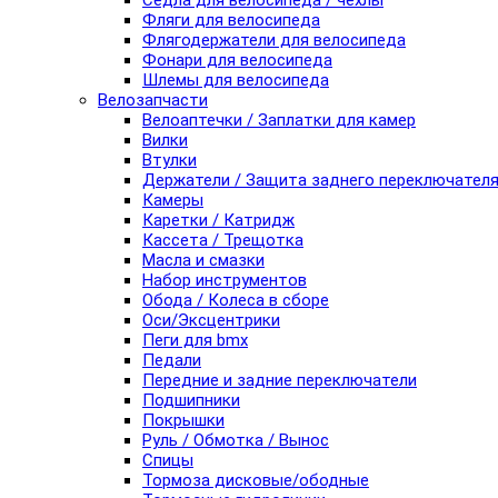
Седла для велосипеда / чехлы
Фляги для велосипеда
Флягодержатели для велосипеда
Фонари для велосипеда
Шлемы для велосипеда
Велозапчасти
Велоаптечки / Заплатки для камер
Вилки
Втулки
Держатели / Защита заднего переключател
Камеры
Каретки / Катридж
Кассета / Трещотка
Масла и смазки
Набор инструментов
Обода / Колеса в сборе
Оси/Эксцентрики
Пеги для bmx
Педали
Передние и задние переключатели
Подшипники
Покрышки
Руль / Обмотка / Вынос
Спицы
Тормоза дисковые/ободные