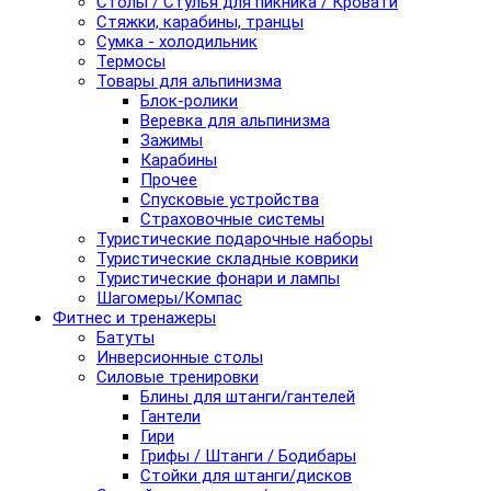
Столы / Стулья для пикника / Кровати
Стяжки, карабины, транцы
Сумка - холодильник
Термосы
Товары для альпинизма
Блок-ролики
Веревка для альпинизма
Зажимы
Карабины
Прочее
Спусковые устройства
Страховочные системы
Туристические подарочные наборы
Туристические складные коврики
Туристические фонари и лампы
Шагомеры/Компас
Фитнес и тренажеры
Батуты
Инверсионные столы
Силовые тренировки
Блины для штанги/гантелей
Гантели
Гири
Грифы / Штанги / Бодибары
Стойки для штанги/дисков