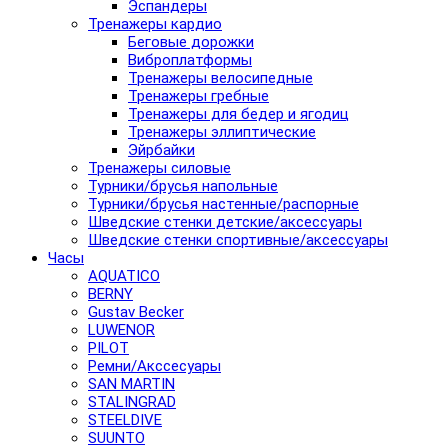
Эспандеры
Тренажеры кардио
Беговые дорожки
Виброплатформы
Тренажеры велосипедные
Тренажеры гребные
Тренажеры для бедер и ягодиц
Тренажеры эллиптические
Эйрбайки
Тренажеры силовые
Турники/брусья напольные
Турники/брусья настенные/распорные
Шведские стенки детские/аксессуары
Шведские стенки спортивные/аксессуары
Часы
AQUATICO
BERNY
Gustav Becker
LUWENOR
PILOT
Pемни/Акссесуары
SAN MARTIN
STALINGRAD
STEELDIVE
SUUNTO