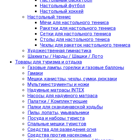
Настольный баскетбол
Настольный футбол
Настольный хоккей
Настольный теннис
Мячи для настольного тенниса
Ракетки для настольного тенниса
Сетки для настольного тенниса
Столы для настольного тениса
Чехлы для ракеток настольного тенниса
Художественная гимнастика
Шахматы / Нарды / Шашки / Лото
Товары для туризма и отдыха
Газовые лампы, горелки и газовые баллоны
Гамаки
Мешки, канистры, чехлы, сумки, рюкзаки
Мультиинструменты и ножи
Надувные матрасы INTEX
Насосы для надувного матраса
Палатки / Комплектующие
Палки для скандинавской ходьбы
Пилы, лопаты, умывальники
Посуда и наборы туриста
Спальные мешки туристов
Средства для разведения огня
Средства против насекомых