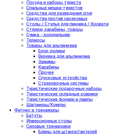
Посуда и наборы туриста
Спальные мешки туристов
Средства для разведения огня
Средства против насекомых
Столы / Стулья для пикника / Кровати
Стяжки, карабины, транцы
Сумка - холодильник
Термосы
Товары для альпинизма
Блок-ролики
Веревка для альпинизма
Зажимы
Карабины
Прочее
Спусковые устройства
Страховочные системы
Туристические подарочные наборы
Туристические складные коврики
Туристические фонари и лампы
Шагомеры/Компас
Фитнес и тренажеры
Батуты
Инверсионные столы
Силовые тренировки
Блины для штанги/гантелей