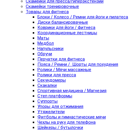
Скамейки для пресса/гиперэкстензии
Скамейки тренировочные
Товары для фитнеса
Блоки / Колесо / Ремни для йоги и пилатеса
Диски балансировачные
Коврики для йоги / фитнеса
Координационные лестницы
Маты
Медбол
Напульсники
Обручи
Перчатки для фитнеса
Пояса / Ремни / Шорты для похудения
Ролики / Мячи массажные
Ролики для пресса
Секундомеры
Скакалки
Спортивная медицина / Магнезия
Степ платформы
Суппорты
Упоры для отжимания
Утяжелители
Фитболы и гимнастические мячи
Чехлы на руку для телефона
Шейкеры / бутылочки