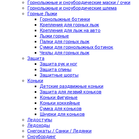
Горнолыжные и сноубордические маски / очки
Горнолыжные и сноубордические шлема
Горные Лыжи
Горнолыжные ботинки
Крепления для горных лыж
Крепления для лыж на авто
Лыжи горные
Палки для горных лыж
Сумки для горнолыжных ботинок
Чехлы для горных лыж
Защита
Защита рук и ног
Защита спины
Защитные шорты
Коньки
Детские раздвижные коньки
Защита для лезвий коньков
Коньки фигурные
Коньки хоккейные
Сумка для коньков
Шнурки для коньков
Ледоступы
Ледоходы
Снегокаты / Санки / Ледянки
Сноубординг