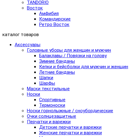
TANDORIO
Восток
Амфибия
Командирские
Ретро Восток
каталог товаров
Аксессуары
Головные уборы для женщин и мужчин
Балаклавы / Повязки на голову
Зимние банданы
Кепки и бейсболки для мужчин и женщин
Летние банданы
Шапки
Шарфы
Маски текстильные
Носки
Спортивные
Термоноски
Носки горнолыжные / сноубордические
Очки солнцезащитные
Перчатки и варежки
Детские перчатки и варежки
Женские перчатки и варежки