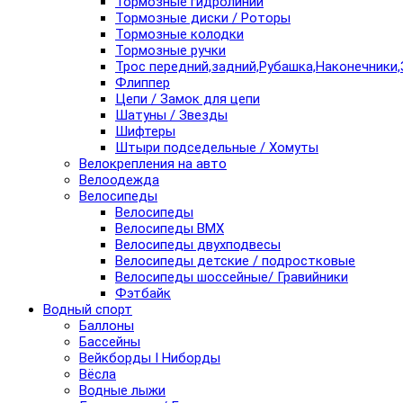
Тормозные гидролинии
Тормозные диски / Роторы
Тормозные колодки
Тормозные ручки
Трос передний,задний,Рубашка,Наконечники,
Флиппер
Цепи / Замок для цепи
Шатуны / Звезды
Шифтеры
Штыри подседельные / Хомуты
Велокрепления на авто
Велоодежда
Велосипеды
Велосипеды
Велосипеды BMX
Велосипеды двухподвесы
Велосипеды детские / подростковые
Велосипеды шоссейные/ Гравийники
Фэтбайк
Водный спорт
Баллоны
Бассейны
Вейкборды I Ниборды
Вёсла
Водные лыжи