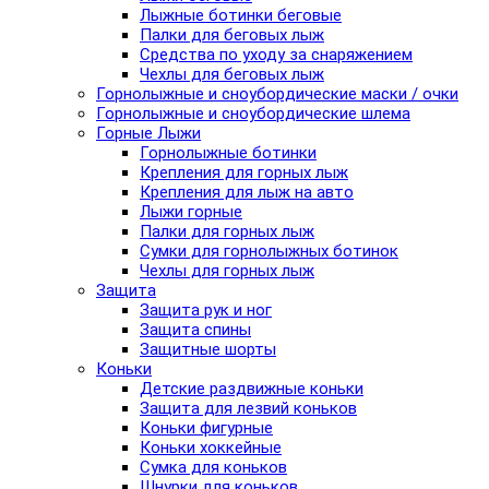
Лыжные ботинки беговые
Палки для беговых лыж
Средства по уходу за снаряжением
Чехлы для беговых лыж
Горнолыжные и сноубордические маски / очки
Горнолыжные и сноубордические шлема
Горные Лыжи
Горнолыжные ботинки
Крепления для горных лыж
Крепления для лыж на авто
Лыжи горные
Палки для горных лыж
Сумки для горнолыжных ботинок
Чехлы для горных лыж
Защита
Защита рук и ног
Защита спины
Защитные шорты
Коньки
Детские раздвижные коньки
Защита для лезвий коньков
Коньки фигурные
Коньки хоккейные
Сумка для коньков
Шнурки для коньков