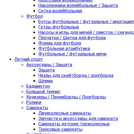
Кроссовки волейбольные
Наколенники волейбольные / Защита
Сетка волейбольная
Футбол
Бутсы футбольные / футзальные / многоши
Гетры футбольные
Насосы и иглы для мячей / свисток / секунд
Перчатки / Щитки для футбола
Форма для футбола
Футбольная атрибутика
Футбольные / футзальные мячи
Летний спорт
Акссесуары / Защита
Защита
Чехлы для скейтборда / лонгборда
Шлема
Бадминтон
Большой теннис
Круизеры / Пенниборды / Лонгборды
Ролики
Самокаты
Двухколесные самокаты
Запчасти и аксессуары для самоката
Самокаты детские трехколесные
Трюковые самокаты