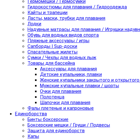
Гермомешки / Гермосумки
Гидрокостюмы для плавания / Гидроодежда
Кайты и трапеции
Ласты, маски, трубки для плавания
Лодки
Надувные матрасы для плавания / Игрушки надув
Обувь для водных видов спорта
Пляжные аксессуары / игры
Сапборды I Sup-доски
Спасательные жилеты
Сумки / Чехлы для водных лыж
Товары для бассейна
Аксессуары для плавания
Детские купальники, плавки
Женские купальники закрытого и открытого
Мужские купальные плавки / шорты
Очки для плавания
Полотенца
Шапочки для плавания
Фалы плетеные и капроновые
Единоборства
Бинты боксерские
Боксерские мешки / Груши / Подвесы
Защита для единоборств
Капы