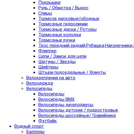
Покрышки
Руль / Обмотка / Вынос
Спицы
Тормоза дисковые/ободные
Тормозные гидролинии
Тормозные диски / Роторы
Тормозные колодки
Тормозные ручки
Трос передний,задний,Рубашка,Наконечники,
Флиппер
Цепи / Замок для цепи
Шатуны / Звезды
Шифтеры
Штыри подседельные / Хомуты
Велокрепления на авто
Велоодежда
Велосипеды
Велосипеды
Велосипеды BMX
Велосипеды двухподвесы
Велосипеды детские / подростковые
Велосипеды шоссейные/ Гравийники
Фэтбайк
Водный спорт
Баллоны