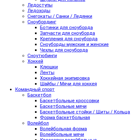
Ледоступы
Ледоходы
Снегокаты / Санки / Ледянки
Сноубординг
Ботинки для сноуборда
Запчасти для сноуборда
Крепления для сноуборда
Сноуборды мужские и женские
Чехлы для сноуборда
Сноутюбинги
Хоккей
Клюшки
Ленты
Хоккейная экипировка
Шайбы / Мячи для хоккея
Командный спорт
Баскетбол
Баскетбольные кроссовки
Баскетбольные мячи
Баскетбольные стойки / Щиты / Кольца
Форма баскетбольная
Волейбол
Волейбольная форма
Волейбольные мячи