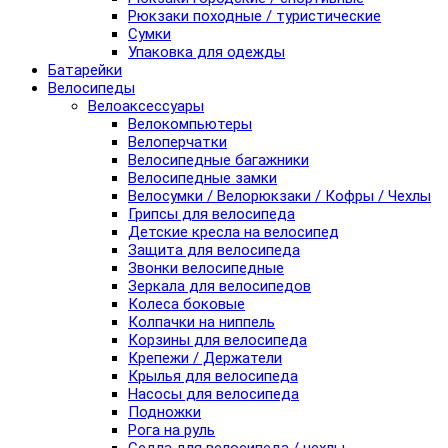
Рюкзаки походные / туристические
Сумки
Упаковка для одежды
Батарейки
Велосипеды
Велоаксессуары
Велокомпьютеры
Велоперчатки
Велосипедные багажники
Велосипедные замки
Велосумки / Велорюкзаки / Кофры / Чехлы
Грипсы для велосипеда
Детские кресла на велосипед
Защита для велосипеда
Звонки велосипедные
Зеркала для велосипедов
Колеса боковые
Колпачки на ниппель
Корзины для велосипеда
Крепежи / Держатели
Крылья для велосипеда
Насосы для велосипеда
Подножки
Рога на руль