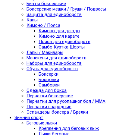
Бинты боксерские
Боксерские мешки / Груши / Подвесы
Защита для единоборств
Капы
Кимоно / Пояса
Кимоно для дзюдо
Кимоно для карате
Пояса для единоборств
Самбо Куртка Шорты
Лапы / Макивары
Манекены для единоборств
Наборы для единоборств
Обувь для единоборств
Боксерки
Борцовки
Самбовки
Одежда для бокса
Перчатки боксерские
Перчатки для рукопашног боя / ММА
Перчатки снарядные
Эспандеры боксера / Брелки
Зимний спорт
Беговые лыжи
Крепления для беговых лыж
Лыжи беговые