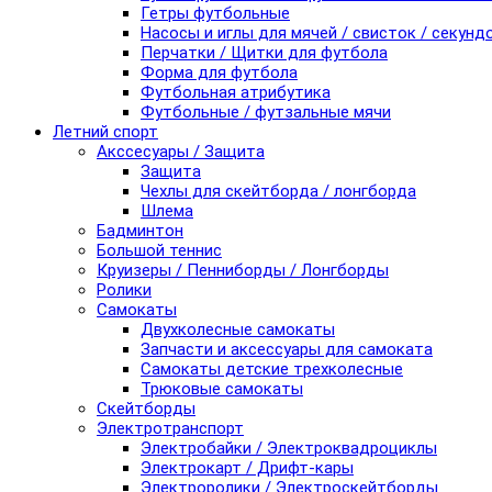
Гетры футбольные
Насосы и иглы для мячей / свисток / секунд
Перчатки / Щитки для футбола
Форма для футбола
Футбольная атрибутика
Футбольные / футзальные мячи
Летний спорт
Акссесуары / Защита
Защита
Чехлы для скейтборда / лонгборда
Шлема
Бадминтон
Большой теннис
Круизеры / Пенниборды / Лонгборды
Ролики
Самокаты
Двухколесные самокаты
Запчасти и аксессуары для самоката
Самокаты детские трехколесные
Трюковые самокаты
Скейтборды
Электротранспорт
Электробайки / Электроквадроциклы
Электрокарт / Дрифт-кары
Электроролики / Электроскейтборды