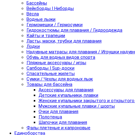
Бассейны
Вейкборды I Ниборды
Вёсла
Водные лыжи
Гермомешки / Гермосумки
Гидрокостюмы для плавания / Гидроодежда
Кайты и трапеции
Ласты, маски, трубки для плавания
Лодки
Надувные матрасы для плавания / Игрушки надув
Обувь для водных видов спорта
Пляжные аксессуары / игры
Сапборды I Sup-доски
Спасательные жилеты
Сумки / Чехлы для водных лыж
Товары для бассейна
Аксессуары для плавания
Детские купальники, плавки
Женские купальники закрытого и открытого
Мужские купальные плавки / шорты
Очки для плавания
Полотенца
Шапочки для плавания
Фалы плетеные и капроновые
Единоборства