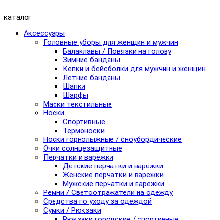
каталог
Аксессуары
Головные уборы для женщин и мужчин
Балаклавы / Повязки на голову
Зимние банданы
Кепки и бейсболки для мужчин и женщин
Летние банданы
Шапки
Шарфы
Маски текстильные
Носки
Спортивные
Термоноски
Носки горнолыжные / сноубордические
Очки солнцезащитные
Перчатки и варежки
Детские перчатки и варежки
Женские перчатки и варежки
Мужские перчатки и варежки
Ремни / Светоотражатели на одежду
Средства по уходу за одеждой
Сумки / Рюкзаки
Рюкзаки городские / спортивные