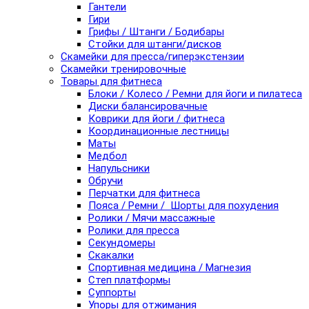
Гантели
Гири
Грифы / Штанги / Бодибары
Стойки для штанги/дисков
Скамейки для пресса/гиперэкстензии
Скамейки тренировочные
Товары для фитнеса
Блоки / Колесо / Ремни для йоги и пилатеса
Диски балансировачные
Коврики для йоги / фитнеса
Координационные лестницы
Маты
Медбол
Напульсники
Обручи
Перчатки для фитнеса
Пояса / Ремни / Шорты для похудения
Ролики / Мячи массажные
Ролики для пресса
Секундомеры
Скакалки
Спортивная медицина / Магнезия
Степ платформы
Суппорты
Упоры для отжимания