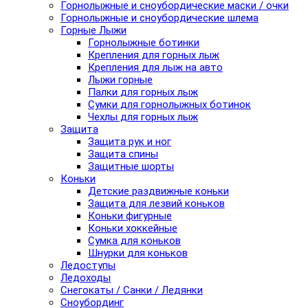
Горнолыжные и сноубордические маски / очки
Горнолыжные и сноубордические шлема
Горные Лыжи
Горнолыжные ботинки
Крепления для горных лыж
Крепления для лыж на авто
Лыжи горные
Палки для горных лыж
Сумки для горнолыжных ботинок
Чехлы для горных лыж
Защита
Защита рук и ног
Защита спины
Защитные шорты
Коньки
Детские раздвижные коньки
Защита для лезвий коньков
Коньки фигурные
Коньки хоккейные
Сумка для коньков
Шнурки для коньков
Ледоступы
Ледоходы
Снегокаты / Санки / Ледянки
Сноубординг