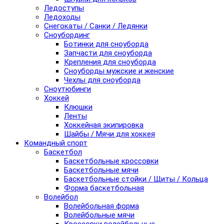
Ледоступы
Ледоходы
Снегокаты / Санки / Ледянки
Сноубординг
Ботинки для сноуборда
Запчасти для сноуборда
Крепления для сноуборда
Сноуборды мужские и женские
Чехлы для сноуборда
Сноутюбинги
Хоккей
Клюшки
Ленты
Хоккейная экипировка
Шайбы / Мячи для хоккея
Командный спорт
Баскетбол
Баскетбольные кроссовки
Баскетбольные мячи
Баскетбольные стойки / Щиты / Кольца
Форма баскетбольная
Волейбол
Волейбольная форма
Волейбольные мячи