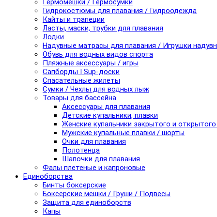
Гермомешки / Гермосумки
Гидрокостюмы для плавания / Гидроодежда
Кайты и трапеции
Ласты, маски, трубки для плавания
Лодки
Надувные матрасы для плавания / Игрушки надув
Обувь для водных видов спорта
Пляжные аксессуары / игры
Сапборды I Sup-доски
Спасательные жилеты
Сумки / Чехлы для водных лыж
Товары для бассейна
Аксессуары для плавания
Детские купальники, плавки
Женские купальники закрытого и открытого
Мужские купальные плавки / шорты
Очки для плавания
Полотенца
Шапочки для плавания
Фалы плетеные и капроновые
Единоборства
Бинты боксерские
Боксерские мешки / Груши / Подвесы
Защита для единоборств
Капы