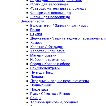
Седла для велосипеда / чехлы
Фляги для велосипеда
Флягодержатели для велосипеда
Фонари для велосипеда
Шлемы для велосипеда
Велозапчасти
Велоаптечки / Заплатки для камер
Вилки
Втулки
Держатели / Защита заднего переключател
Камеры
Каретки / Катридж
Кассета / Трещотка
Масла и смазки
Набор инструментов
Обода / Колеса в сборе
Оси/Эксцентрики
Пеги для bmx
Педали
Передние и задние переключатели
Подшипники
Покрышки
Руль / Обмотка / Вынос
Спицы
Тормоза дисковые/ободные