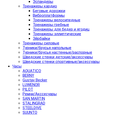
Эспандеры
Тренажеры кардио
Беговые дорожки
Виброплатформы
Тренажеры велосипедные
Тренажеры гребные
Тренажеры для бедер и ягодиц
Тренажеры эллиптические
Эйрбайки
Тренажеры силовые
Турники/брусья напольные
Турники/брусья настенные/распорные
Шведские стенки детские/аксессуары
Шведские стенки спортивные/аксессуары
Часы
AQUATICO
BERNY
Gustav Becker
LUWENOR
PILOT
Pемни/Акссесуары
SAN MARTIN
STALINGRAD
STEELDIVE
SUUNTO