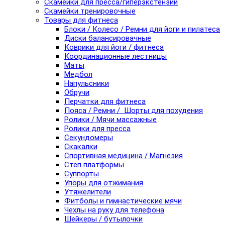
Скамейки для пресса/гиперэкстензии
Скамейки тренировочные
Товары для фитнеса
Блоки / Колесо / Ремни для йоги и пилатеса
Диски балансировачные
Коврики для йоги / фитнеса
Координационные лестницы
Маты
Медбол
Напульсники
Обручи
Перчатки для фитнеса
Пояса / Ремни / Шорты для похудения
Ролики / Мячи массажные
Ролики для пресса
Секундомеры
Скакалки
Спортивная медицина / Магнезия
Степ платформы
Суппорты
Упоры для отжимания
Утяжелители
Фитболы и гимнастические мячи
Чехлы на руку для телефона
Шейкеры / бутылочки