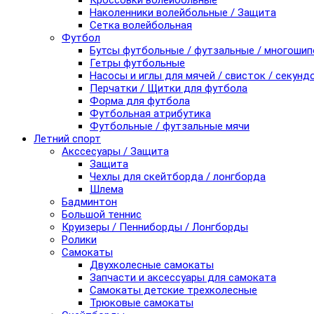
Кроссовки волейбольные
Наколенники волейбольные / Защита
Сетка волейбольная
Футбол
Бутсы футбольные / футзальные / многоши
Гетры футбольные
Насосы и иглы для мячей / свисток / секунд
Перчатки / Щитки для футбола
Форма для футбола
Футбольная атрибутика
Футбольные / футзальные мячи
Летний спорт
Акссесуары / Защита
Защита
Чехлы для скейтборда / лонгборда
Шлема
Бадминтон
Большой теннис
Круизеры / Пенниборды / Лонгборды
Ролики
Самокаты
Двухколесные самокаты
Запчасти и аксессуары для самоката
Самокаты детские трехколесные
Трюковые самокаты