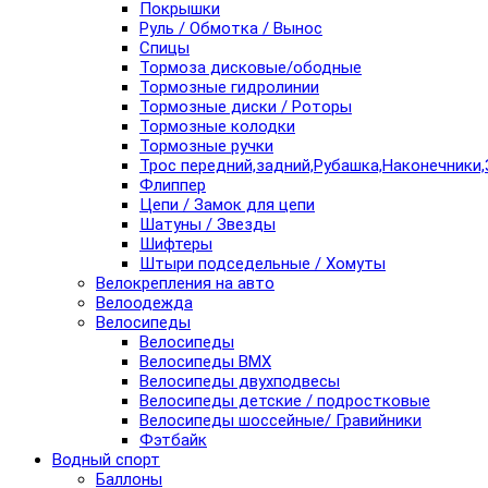
Покрышки
Руль / Обмотка / Вынос
Спицы
Тормоза дисковые/ободные
Тормозные гидролинии
Тормозные диски / Роторы
Тормозные колодки
Тормозные ручки
Трос передний,задний,Рубашка,Наконечники,
Флиппер
Цепи / Замок для цепи
Шатуны / Звезды
Шифтеры
Штыри подседельные / Хомуты
Велокрепления на авто
Велоодежда
Велосипеды
Велосипеды
Велосипеды BMX
Велосипеды двухподвесы
Велосипеды детские / подростковые
Велосипеды шоссейные/ Гравийники
Фэтбайк
Водный спорт
Баллоны