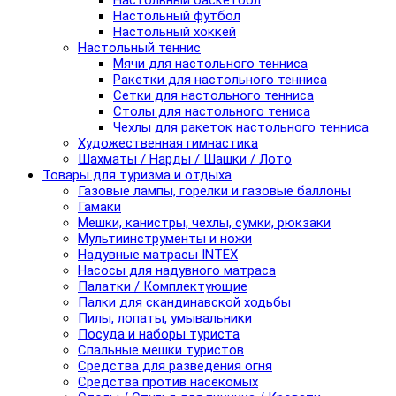
Настольный баскетбол
Настольный футбол
Настольный хоккей
Настольный теннис
Мячи для настольного тенниса
Ракетки для настольного тенниса
Сетки для настольного тенниса
Столы для настольного тениса
Чехлы для ракеток настольного тенниса
Художественная гимнастика
Шахматы / Нарды / Шашки / Лото
Товары для туризма и отдыха
Газовые лампы, горелки и газовые баллоны
Гамаки
Мешки, канистры, чехлы, сумки, рюкзаки
Мультиинструменты и ножи
Надувные матрасы INTEX
Насосы для надувного матраса
Палатки / Комплектующие
Палки для скандинавской ходьбы
Пилы, лопаты, умывальники
Посуда и наборы туриста
Спальные мешки туристов
Средства для разведения огня
Средства против насекомых