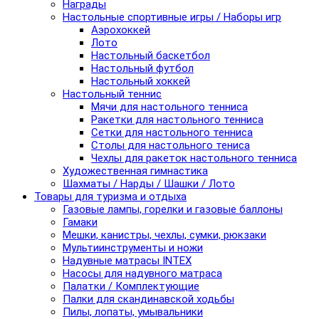
Награды
Настольные спортивные игры / Наборы игр
Аэрохоккей
Лото
Настольный баскетбол
Настольный футбол
Настольный хоккей
Настольный теннис
Мячи для настольного тенниса
Ракетки для настольного тенниса
Сетки для настольного тенниса
Столы для настольного тениса
Чехлы для ракеток настольного тенниса
Художественная гимнастика
Шахматы / Нарды / Шашки / Лото
Товары для туризма и отдыха
Газовые лампы, горелки и газовые баллоны
Гамаки
Мешки, канистры, чехлы, сумки, рюкзаки
Мультиинструменты и ножи
Надувные матрасы INTEX
Насосы для надувного матраса
Палатки / Комплектующие
Палки для скандинавской ходьбы
Пилы, лопаты, умывальники