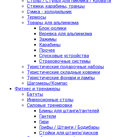
Столы / Стулья для пикника / Кровати
Стяжки, карабины, транцы
Сумка - холодильник
Термосы
Товары для альпинизма
Блок-ролики
Веревка для альпинизма
Зажимы
Карабины
Прочее
Спусковые устройства
Страховочные системы
Туристические подарочные наборы
Туристические складные коврики
Туристические фонари и лампы
Шагомеры/Компас
Фитнес и тренажеры
Батуты
Инверсионные столы
Силовые тренировки
Блины для штанги/гантелей
Гантели
Гири
Грифы / Штанги / Бодибары
Стойки для штанги/дисков