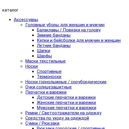
каталог
Аксессуары
Головные уборы для женщин и мужчин
Балаклавы / Повязки на голову
Зимние банданы
Кепки и бейсболки для мужчин и женщин
Летние банданы
Шапки
Шарфы
Маски текстильные
Носки
Спортивные
Термоноски
Носки горнолыжные / сноубордические
Очки солнцезащитные
Перчатки и варежки
Детские перчатки и варежки
Женские перчатки и варежки
Мужские перчатки и варежки
Ремни / Светоотражатели на одежду
Средства по уходу за одеждой
Сумки / Рюкзаки
Рюкзаки городские / спортивные