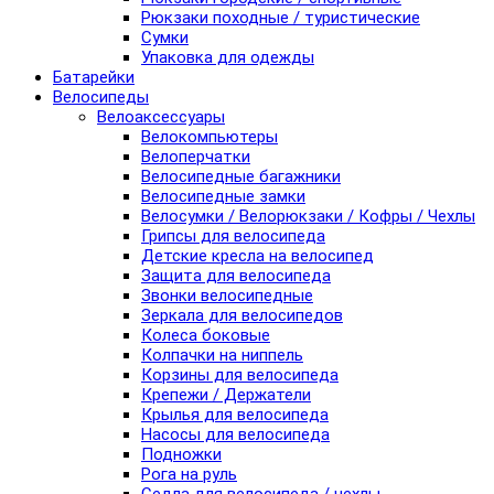
Рюкзаки походные / туристические
Сумки
Упаковка для одежды
Батарейки
Велосипеды
Велоаксессуары
Велокомпьютеры
Велоперчатки
Велосипедные багажники
Велосипедные замки
Велосумки / Велорюкзаки / Кофры / Чехлы
Грипсы для велосипеда
Детские кресла на велосипед
Защита для велосипеда
Звонки велосипедные
Зеркала для велосипедов
Колеса боковые
Колпачки на ниппель
Корзины для велосипеда
Крепежи / Держатели
Крылья для велосипеда
Насосы для велосипеда
Подножки
Рога на руль