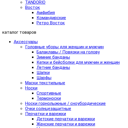
TANDORIO
Восток
Амфибия
Командирские
Ретро Восток
каталог товаров
Аксессуары
Головные уборы для женщин и мужчин
Балаклавы / Повязки на голову
Зимние банданы
Кепки и бейсболки для мужчин и женщин
Летние банданы
Шапки
Шарфы
Маски текстильные
Носки
Спортивные
Термоноски
Носки горнолыжные / сноубордические
Очки солнцезащитные
Перчатки и варежки
Детские перчатки и варежки
Женские перчатки и варежки