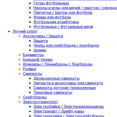
Гетры футбольные
Насосы и иглы для мячей / свисток / секунд
Перчатки / Щитки для футбола
Форма для футбола
Футбольная атрибутика
Футбольные / футзальные мячи
Летний спорт
Акссесуары / Защита
Защита
Чехлы для скейтборда / лонгборда
Шлема
Бадминтон
Большой теннис
Круизеры / Пенниборды / Лонгборды
Ролики
Самокаты
Двухколесные самокаты
Запчасти и аксессуары для самоката
Самокаты детские трехколесные
Трюковые самокаты
Скейтборды
Электротранспорт
Электробайки / Электроквадроциклы
Электрокарт / Дрифт-кары
Электроролики / Электроскейтборды