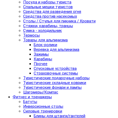
Посуда и наборы туриста
Спальные мешки туристов
Средства для разведения огня
Средства против насекомых
Столы / Стулья для пикника / Кровати
Стяжки, карабины, транцы
Сумка - холодильник
Термосы
Товары для альпинизма
Блок-ролики
Веревка для альпинизма
Зажимы
Карабины
Прочее
Спусковые устройства
Страховочные системы
Туристические подарочные наборы
Туристические складные коврики
Туристические фонари и лампы
Шагомеры/Компас
Фитнес и тренажеры
Батуты
Инверсионные столы
Силовые тренировки
Блины для штанги/гантелей