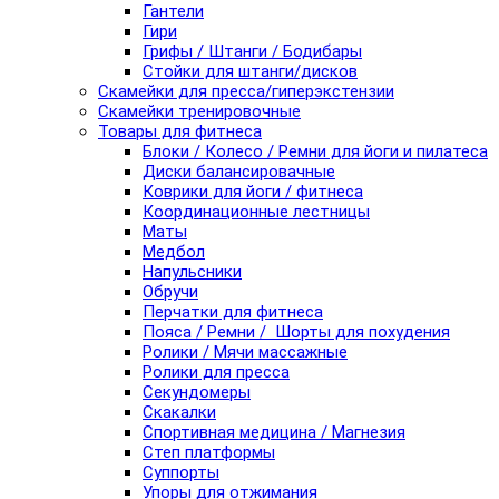
Гантели
Гири
Грифы / Штанги / Бодибары
Стойки для штанги/дисков
Скамейки для пресса/гиперэкстензии
Скамейки тренировочные
Товары для фитнеса
Блоки / Колесо / Ремни для йоги и пилатеса
Диски балансировачные
Коврики для йоги / фитнеса
Координационные лестницы
Маты
Медбол
Напульсники
Обручи
Перчатки для фитнеса
Пояса / Ремни / Шорты для похудения
Ролики / Мячи массажные
Ролики для пресса
Секундомеры
Скакалки
Спортивная медицина / Магнезия
Степ платформы
Суппорты
Упоры для отжимания