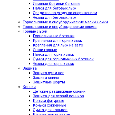
Лыжные ботинки беговые
Палки для беговых лыж
Средства по уходу за снаряжением
Чехлы для беговых лыж
Горнолыжные и сноубордические маски / очки
Горнолыжные и сноубордические шлема
Горные Лыжи
Горнолыжные ботинки
Крепления для горных лыж
Крепления для лыж на авто
Лыжи горные
Палки для горных лыж
Сумки для горнолыжных ботинок
Чехлы для горных лыж
Защита
Защита рук и ног
Защита спины
Защитные шорты
Коньки
Детские раздвижные коньки
Защита для лезвий коньков
Коньки фигурные
Коньки хоккейные
Сумка для коньков
Шнурки для коньков