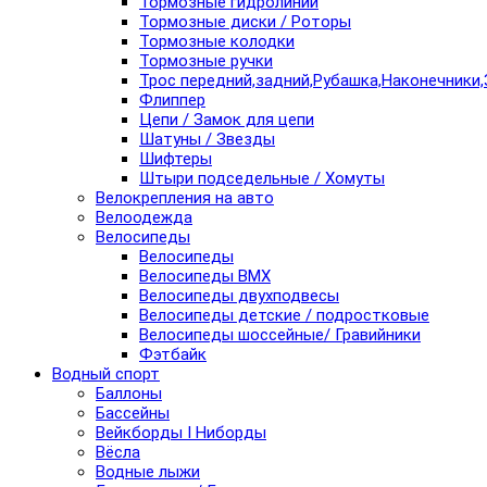
Тормозные гидролинии
Тормозные диски / Роторы
Тормозные колодки
Тормозные ручки
Трос передний,задний,Рубашка,Наконечники,
Флиппер
Цепи / Замок для цепи
Шатуны / Звезды
Шифтеры
Штыри подседельные / Хомуты
Велокрепления на авто
Велоодежда
Велосипеды
Велосипеды
Велосипеды BMX
Велосипеды двухподвесы
Велосипеды детские / подростковые
Велосипеды шоссейные/ Гравийники
Фэтбайк
Водный спорт
Баллоны
Бассейны
Вейкборды I Ниборды
Вёсла
Водные лыжи