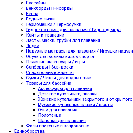
Бассейны
Вейкборды I Ниборды
Вёсла
Водные лыжи
Гермомешки / Гермосумки
Гидрокостюмы для плавания / Гидроодежда
Кайты и трапеции
Ласты, маски, трубки для плавания
Лодки
Надувные матрасы для плавания / Игрушки надув
Обувь для водных видов спорта
Пляжные аксессуары / игры
Сапборды I Sup-доски
Спасательные жилеты
Сумки / Чехлы для водных лыж
Товары для бассейна
Аксессуары для плавания
Детские купальники, плавки
Женские купальники закрытого и открытого
Мужские купальные плавки / шорты
Очки для плавания
Полотенца
Шапочки для плавания
Фалы плетеные и капроновые
Единоборства