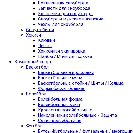
Ботинки для сноуборда
Запчасти для сноуборда
Крепления для сноуборда
Сноуборды мужские и женские
Чехлы для сноуборда
Сноутюбинги
Хоккей
Клюшки
Ленты
Хоккейная экипировка
Шайбы / Мячи для хоккея
Командный спорт
Баскетбол
Баскетбольные кроссовки
Баскетбольные мячи
Баскетбольные стойки / Щиты / Кольца
Форма баскетбольная
Волейбол
Волейбольная форма
Волейбольные мячи
Кроссовки волейбольные
Наколенники волейбольные / Защита
Сетка волейбольная
Футбол
Бутсы футбольные / футзальные / многоши