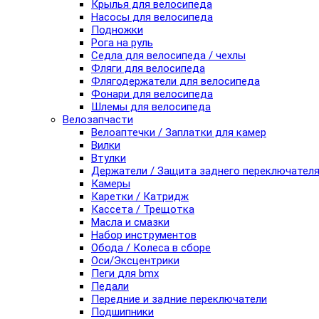
Крылья для велосипеда
Насосы для велосипеда
Подножки
Рога на руль
Седла для велосипеда / чехлы
Фляги для велосипеда
Флягодержатели для велосипеда
Фонари для велосипеда
Шлемы для велосипеда
Велозапчасти
Велоаптечки / Заплатки для камер
Вилки
Втулки
Держатели / Защита заднего переключател
Камеры
Каретки / Катридж
Кассета / Трещотка
Масла и смазки
Набор инструментов
Обода / Колеса в сборе
Оси/Эксцентрики
Пеги для bmx
Педали
Передние и задние переключатели
Подшипники