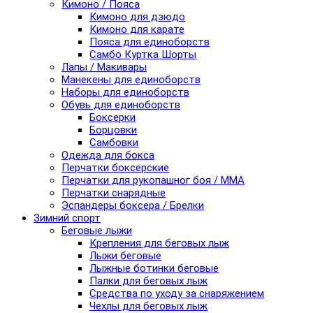
Кимоно / Пояса
Кимоно для дзюдо
Кимоно для карате
Пояса для единоборств
Самбо Куртка Шорты
Лапы / Макивары
Манекены для единоборств
Наборы для единоборств
Обувь для единоборств
Боксерки
Борцовки
Самбовки
Одежда для бокса
Перчатки боксерские
Перчатки для рукопашног боя / ММА
Перчатки снарядные
Эспандеры боксера / Брелки
Зимний спорт
Беговые лыжи
Крепления для беговых лыж
Лыжи беговые
Лыжные ботинки беговые
Палки для беговых лыж
Средства по уходу за снаряжением
Чехлы для беговых лыж