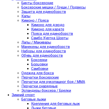
Бинты боксерские
Боксерские мешки / Груши / Подвесы
Защита для единоборств
Капы
Кимоно / Пояса
Кимоно для дзюдо
Кимоно для карате
Пояса для единоборств
Самбо Куртка Шорты
Лапы / Макивары
Манекены для единоборств
Наборы для единоборств
Обувь для единоборств
Боксерки
Борцовки
Самбовки
Одежда для бокса
Перчатки боксерские
Перчатки для рукопашног боя / ММА
Перчатки снарядные
Эспандеры боксера / Брелки
Зимний спорт
Беговые лыжи
Крепления для беговых лыж
Лыжи беговые