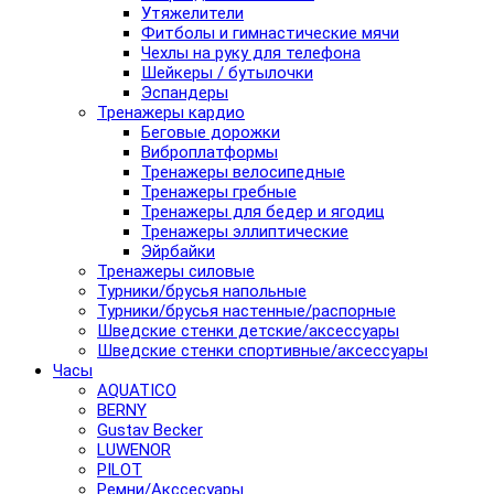
Утяжелители
Фитболы и гимнастические мячи
Чехлы на руку для телефона
Шейкеры / бутылочки
Эспандеры
Тренажеры кардио
Беговые дорожки
Виброплатформы
Тренажеры велосипедные
Тренажеры гребные
Тренажеры для бедер и ягодиц
Тренажеры эллиптические
Эйрбайки
Тренажеры силовые
Турники/брусья напольные
Турники/брусья настенные/распорные
Шведские стенки детские/аксессуары
Шведские стенки спортивные/аксессуары
Часы
AQUATICO
BERNY
Gustav Becker
LUWENOR
PILOT
Pемни/Акссесуары