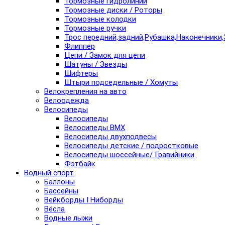
Тормозные гидролинии
Тормозные диски / Роторы
Тормозные колодки
Тормозные ручки
Трос передний,задний,Рубашка,Наконечники,
Флиппер
Цепи / Замок для цепи
Шатуны / Звезды
Шифтеры
Штыри подседельные / Хомуты
Велокрепления на авто
Велоодежда
Велосипеды
Велосипеды
Велосипеды BMX
Велосипеды двухподвесы
Велосипеды детские / подростковые
Велосипеды шоссейные/ Гравийники
Фэтбайк
Водный спорт
Баллоны
Бассейны
Вейкборды I Ниборды
Вёсла
Водные лыжи