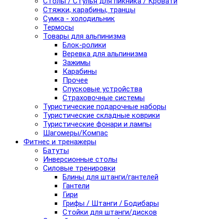
Столы / Стулья для пикника / Кровати
Стяжки, карабины, транцы
Сумка - холодильник
Термосы
Товары для альпинизма
Блок-ролики
Веревка для альпинизма
Зажимы
Карабины
Прочее
Спусковые устройства
Страховочные системы
Туристические подарочные наборы
Туристические складные коврики
Туристические фонари и лампы
Шагомеры/Компас
Фитнес и тренажеры
Батуты
Инверсионные столы
Силовые тренировки
Блины для штанги/гантелей
Гантели
Гири
Грифы / Штанги / Бодибары
Стойки для штанги/дисков