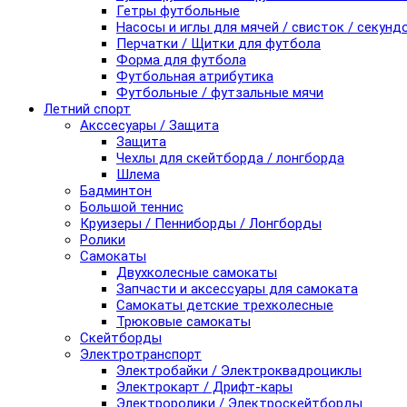
Гетры футбольные
Насосы и иглы для мячей / свисток / секунд
Перчатки / Щитки для футбола
Форма для футбола
Футбольная атрибутика
Футбольные / футзальные мячи
Летний спорт
Акссесуары / Защита
Защита
Чехлы для скейтборда / лонгборда
Шлема
Бадминтон
Большой теннис
Круизеры / Пенниборды / Лонгборды
Ролики
Самокаты
Двухколесные самокаты
Запчасти и аксессуары для самоката
Самокаты детские трехколесные
Трюковые самокаты
Скейтборды
Электротранспорт
Электробайки / Электроквадроциклы
Электрокарт / Дрифт-кары
Электроролики / Электроскейтборды