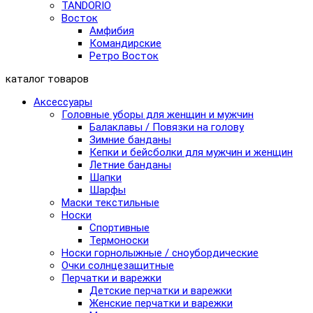
TANDORIO
Восток
Амфибия
Командирские
Ретро Восток
каталог товаров
Аксессуары
Головные уборы для женщин и мужчин
Балаклавы / Повязки на голову
Зимние банданы
Кепки и бейсболки для мужчин и женщин
Летние банданы
Шапки
Шарфы
Маски текстильные
Носки
Спортивные
Термоноски
Носки горнолыжные / сноубордические
Очки солнцезащитные
Перчатки и варежки
Детские перчатки и варежки
Женские перчатки и варежки