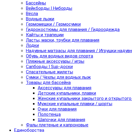
Бассейны
Вейкборды I Ниборды
Вёсла
Водные лыжи
Гермомешки / Гермосумки
Гидрокостюмы для плавания / Гидроодежда
Кайты и трапеции
Ласты, маски, трубки для плавания
Лодки
Надувные матрасы для плавания / Игрушки надув
Обувь для водных видов спорта
Пляжные аксессуары / игры
Сапборды I Sup-доски
Спасательные жилеты
Сумки / Чехлы для водных лыж
Товары для бассейна
Аксессуары для плавания
Детские купальники, плавки
Женские купальники закрытого и открытого
Мужские купальные плавки / шорты
Очки для плавания
Полотенца
Шапочки для плавания
Фалы плетеные и капроновые
Единоборства