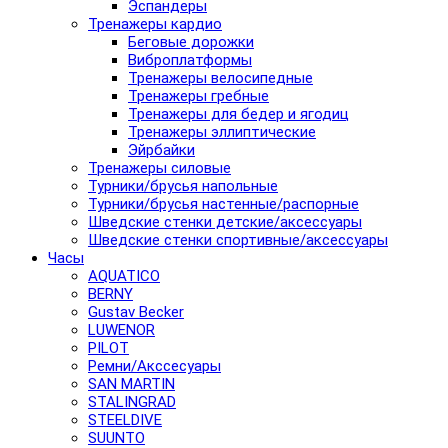
Эспандеры
Тренажеры кардио
Беговые дорожки
Виброплатформы
Тренажеры велосипедные
Тренажеры гребные
Тренажеры для бедер и ягодиц
Тренажеры эллиптические
Эйрбайки
Тренажеры силовые
Турники/брусья напольные
Турники/брусья настенные/распорные
Шведские стенки детские/аксессуары
Шведские стенки спортивные/аксессуары
Часы
AQUATICO
BERNY
Gustav Becker
LUWENOR
PILOT
Pемни/Акссесуары
SAN MARTIN
STALINGRAD
STEELDIVE
SUUNTO