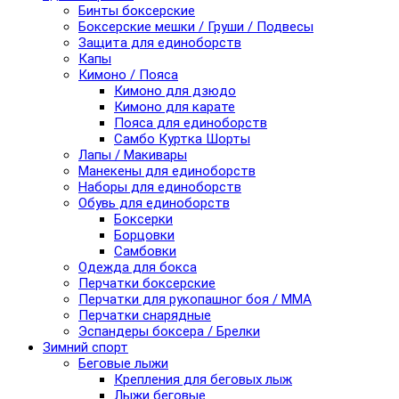
Бинты боксерские
Боксерские мешки / Груши / Подвесы
Защита для единоборств
Капы
Кимоно / Пояса
Кимоно для дзюдо
Кимоно для карате
Пояса для единоборств
Самбо Куртка Шорты
Лапы / Макивары
Манекены для единоборств
Наборы для единоборств
Обувь для единоборств
Боксерки
Борцовки
Самбовки
Одежда для бокса
Перчатки боксерские
Перчатки для рукопашног боя / ММА
Перчатки снарядные
Эспандеры боксера / Брелки
Зимний спорт
Беговые лыжи
Крепления для беговых лыж
Лыжи беговые