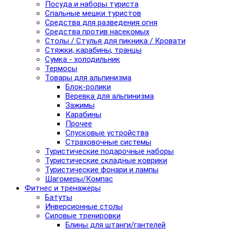
Посуда и наборы туриста
Спальные мешки туристов
Средства для разведения огня
Средства против насекомых
Столы / Стулья для пикника / Кровати
Стяжки, карабины, транцы
Сумка - холодильник
Термосы
Товары для альпинизма
Блок-ролики
Веревка для альпинизма
Зажимы
Карабины
Прочее
Спусковые устройства
Страховочные системы
Туристические подарочные наборы
Туристические складные коврики
Туристические фонари и лампы
Шагомеры/Компас
Фитнес и тренажеры
Батуты
Инверсионные столы
Силовые тренировки
Блины для штанги/гантелей