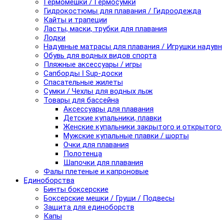
Гермомешки / Гермосумки
Гидрокостюмы для плавания / Гидроодежда
Кайты и трапеции
Ласты, маски, трубки для плавания
Лодки
Надувные матрасы для плавания / Игрушки надув
Обувь для водных видов спорта
Пляжные аксессуары / игры
Сапборды I Sup-доски
Спасательные жилеты
Сумки / Чехлы для водных лыж
Товары для бассейна
Аксессуары для плавания
Детские купальники, плавки
Женские купальники закрытого и открытого
Мужские купальные плавки / шорты
Очки для плавания
Полотенца
Шапочки для плавания
Фалы плетеные и капроновые
Единоборства
Бинты боксерские
Боксерские мешки / Груши / Подвесы
Защита для единоборств
Капы