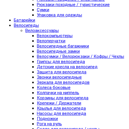
Рюкзаки походные / туристические
Сумки
Упаковка для одежды
Батарейки
Велосипеды
Велоаксессуары
Велокомпьютеры
Велоперчатки
Велосипедные багажники
Велосипедные замки
Велосумки / Велорюкзаки / Кофры / Чехлы
Грипсы для велосипеда
Детские кресла на велосипед
Защита для велосипеда
Звонки велосипедные
Зеркала для велосипедов
Колеса боковые
Колпачки на ниппель
Корзины для велосипеда
Крепежи / Держатели
Крылья для велосипеда
Насосы для велосипеда
Подножки
Рога на руль