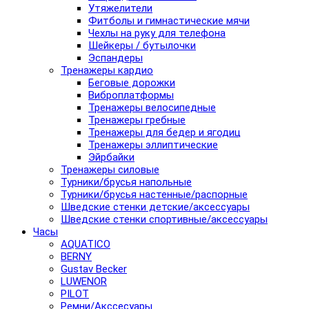
Утяжелители
Фитболы и гимнастические мячи
Чехлы на руку для телефона
Шейкеры / бутылочки
Эспандеры
Тренажеры кардио
Беговые дорожки
Виброплатформы
Тренажеры велосипедные
Тренажеры гребные
Тренажеры для бедер и ягодиц
Тренажеры эллиптические
Эйрбайки
Тренажеры силовые
Турники/брусья напольные
Турники/брусья настенные/распорные
Шведские стенки детские/аксессуары
Шведские стенки спортивные/аксессуары
Часы
AQUATICO
BERNY
Gustav Becker
LUWENOR
PILOT
Pемни/Акссесуары