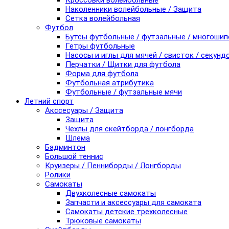
Кроссовки волейбольные
Наколенники волейбольные / Защита
Сетка волейбольная
Футбол
Бутсы футбольные / футзальные / многоши
Гетры футбольные
Насосы и иглы для мячей / свисток / секунд
Перчатки / Щитки для футбола
Форма для футбола
Футбольная атрибутика
Футбольные / футзальные мячи
Летний спорт
Акссесуары / Защита
Защита
Чехлы для скейтборда / лонгборда
Шлема
Бадминтон
Большой теннис
Круизеры / Пенниборды / Лонгборды
Ролики
Самокаты
Двухколесные самокаты
Запчасти и аксессуары для самоката
Самокаты детские трехколесные
Трюковые самокаты