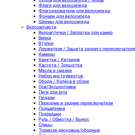
Седла для велосипеда / чехлы
Фляги для велосипеда
Флягодержатели для велосипеда
Фонари для велосипеда
Шлемы для велосипеда
Велозапчасти
Велоаптечки / Заплатки для камер
Вилки
Втулки
Держатели / Защита заднего переключател
Камеры
Каретки / Катридж
Кассета / Трещотка
Масла и смазки
Набор инструментов
Обода / Колеса в сборе
Оси/Эксцентрики
Пеги для bmx
Педали
Передние и задние переключатели
Подшипники
Покрышки
Руль / Обмотка / Вынос
Спицы
Тормоза дисковые/ободные