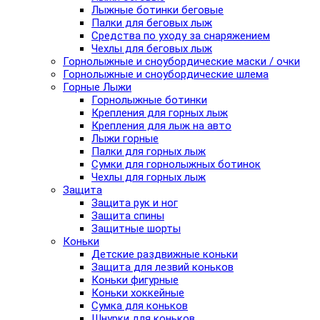
Лыжные ботинки беговые
Палки для беговых лыж
Средства по уходу за снаряжением
Чехлы для беговых лыж
Горнолыжные и сноубордические маски / очки
Горнолыжные и сноубордические шлема
Горные Лыжи
Горнолыжные ботинки
Крепления для горных лыж
Крепления для лыж на авто
Лыжи горные
Палки для горных лыж
Сумки для горнолыжных ботинок
Чехлы для горных лыж
Защита
Защита рук и ног
Защита спины
Защитные шорты
Коньки
Детские раздвижные коньки
Защита для лезвий коньков
Коньки фигурные
Коньки хоккейные
Сумка для коньков
Шнурки для коньков