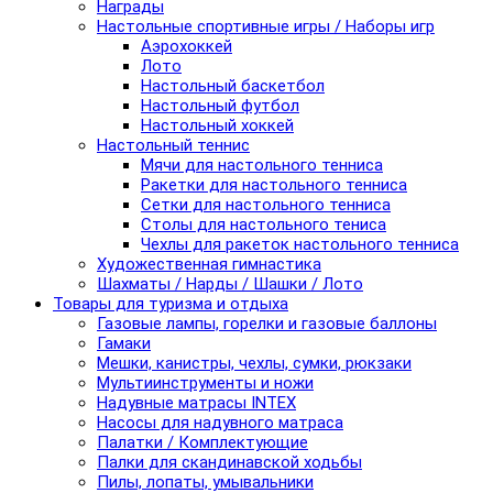
Награды
Настольные спортивные игры / Наборы игр
Аэрохоккей
Лото
Настольный баскетбол
Настольный футбол
Настольный хоккей
Настольный теннис
Мячи для настольного тенниса
Ракетки для настольного тенниса
Сетки для настольного тенниса
Столы для настольного тениса
Чехлы для ракеток настольного тенниса
Художественная гимнастика
Шахматы / Нарды / Шашки / Лото
Товары для туризма и отдыха
Газовые лампы, горелки и газовые баллоны
Гамаки
Мешки, канистры, чехлы, сумки, рюкзаки
Мультиинструменты и ножи
Надувные матрасы INTEX
Насосы для надувного матраса
Палатки / Комплектующие
Палки для скандинавской ходьбы
Пилы, лопаты, умывальники