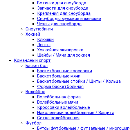
Ботинки для сноуборда
Запчасти для сноуборда
Крепления для сноуборда
Сноуборды мужские и женские
Чехлы для сноуборда
Сноутюбинги
Хоккей
Клюшки
Ленты
Хоккейная экипировка
Шайбы / Мячи для хоккея
Командный спорт
Баскетбол
Баскетбольные кроссовки
Баскетбольные мячи
Баскетбольные стойки / Щиты / Кольца
Форма баскетбольная
Волейбол
Волейбольная форма
Волейбольные мячи
Кроссовки волейбольные
Наколенники волейбольные / Защита
Сетка волейбольная
Футбол
Бутсы футбольные / футзальные / многоши