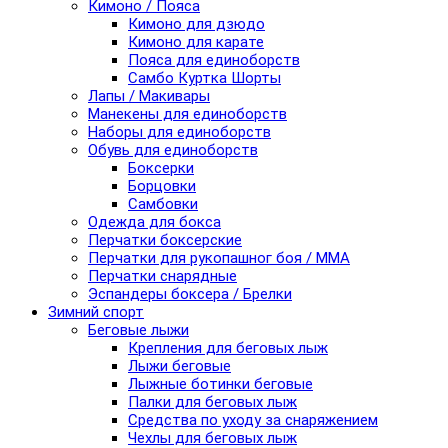
Кимоно / Пояса
Кимоно для дзюдо
Кимоно для карате
Пояса для единоборств
Самбо Куртка Шорты
Лапы / Макивары
Манекены для единоборств
Наборы для единоборств
Обувь для единоборств
Боксерки
Борцовки
Самбовки
Одежда для бокса
Перчатки боксерские
Перчатки для рукопашног боя / ММА
Перчатки снарядные
Эспандеры боксера / Брелки
Зимний спорт
Беговые лыжи
Крепления для беговых лыж
Лыжи беговые
Лыжные ботинки беговые
Палки для беговых лыж
Средства по уходу за снаряжением
Чехлы для беговых лыж