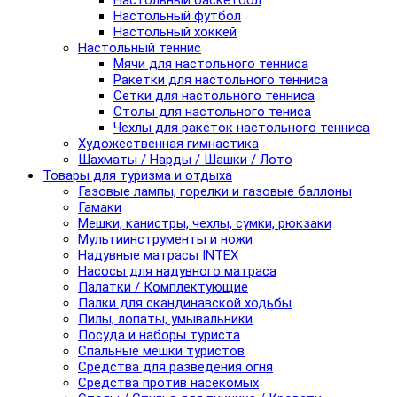
Настольный баскетбол
Настольный футбол
Настольный хоккей
Настольный теннис
Мячи для настольного тенниса
Ракетки для настольного тенниса
Сетки для настольного тенниса
Столы для настольного тениса
Чехлы для ракеток настольного тенниса
Художественная гимнастика
Шахматы / Нарды / Шашки / Лото
Товары для туризма и отдыха
Газовые лампы, горелки и газовые баллоны
Гамаки
Мешки, канистры, чехлы, сумки, рюкзаки
Мультиинструменты и ножи
Надувные матрасы INTEX
Насосы для надувного матраса
Палатки / Комплектующие
Палки для скандинавской ходьбы
Пилы, лопаты, умывальники
Посуда и наборы туриста
Спальные мешки туристов
Средства для разведения огня
Средства против насекомых