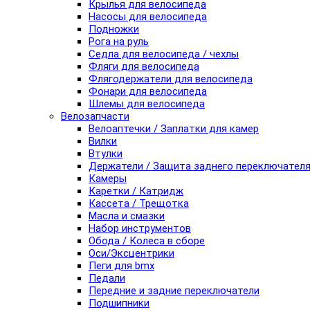
Крылья для велосипеда
Насосы для велосипеда
Подножки
Рога на руль
Седла для велосипеда / чехлы
Фляги для велосипеда
Флягодержатели для велосипеда
Фонари для велосипеда
Шлемы для велосипеда
Велозапчасти
Велоаптечки / Заплатки для камер
Вилки
Втулки
Держатели / Защита заднего переключател
Камеры
Каретки / Катридж
Кассета / Трещотка
Масла и смазки
Набор инструментов
Обода / Колеса в сборе
Оси/Эксцентрики
Пеги для bmx
Педали
Передние и задние переключатели
Подшипники