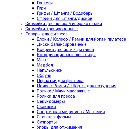
Гантели
Гири
Грифы / Штанги / Бодибары
Стойки для штанги/дисков
Скамейки для пресса/гиперэкстензии
Скамейки тренировочные
Товары для фитнеса
Блоки / Колесо / Ремни для йоги и пилатеса
Диски балансировачные
Коврики для йоги / фитнеса
Координационные лестницы
Маты
Медбол
Напульсники
Обручи
Перчатки для фитнеса
Пояса / Ремни / Шорты для похудения
Ролики / Мячи массажные
Ролики для пресса
Секундомеры
Скакалки
Спортивная медицина / Магнезия
Степ платформы
Суппорты
Упоры для отжимания