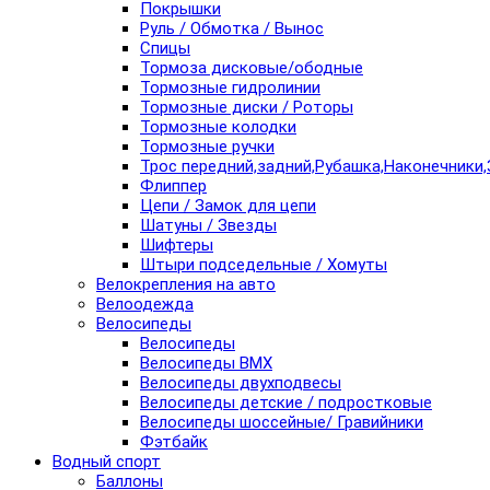
Покрышки
Руль / Обмотка / Вынос
Спицы
Тормоза дисковые/ободные
Тормозные гидролинии
Тормозные диски / Роторы
Тормозные колодки
Тормозные ручки
Трос передний,задний,Рубашка,Наконечники,
Флиппер
Цепи / Замок для цепи
Шатуны / Звезды
Шифтеры
Штыри подседельные / Хомуты
Велокрепления на авто
Велоодежда
Велосипеды
Велосипеды
Велосипеды BMX
Велосипеды двухподвесы
Велосипеды детские / подростковые
Велосипеды шоссейные/ Гравийники
Фэтбайк
Водный спорт
Баллоны