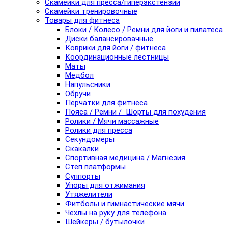
Скамейки для пресса/гиперэкстензии
Скамейки тренировочные
Товары для фитнеса
Блоки / Колесо / Ремни для йоги и пилатеса
Диски балансировачные
Коврики для йоги / фитнеса
Координационные лестницы
Маты
Медбол
Напульсники
Обручи
Перчатки для фитнеса
Пояса / Ремни / Шорты для похудения
Ролики / Мячи массажные
Ролики для пресса
Секундомеры
Скакалки
Спортивная медицина / Магнезия
Степ платформы
Суппорты
Упоры для отжимания
Утяжелители
Фитболы и гимнастические мячи
Чехлы на руку для телефона
Шейкеры / бутылочки