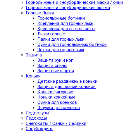
Горнолыжные и сноубордические маски / очки
Горнолыжные и сноубордические шлема
Горные Лыжи
Горнолыжные ботинки
Крепления для горных лыж
Крепления для лыж на авто
Лыжи горные
Палки для горных лыж
Сумки для горнолыжных ботинок
Чехлы для горных лыж
Защита
Защита рук и ног
Защита спины
Защитные шорты
Коньки
Детские раздвижные коньки
Защита для лезвий коньков
Коньки фигурные
Коньки хоккейные
Сумка для коньков
Шнурки для коньков
Ледоступы
Ледоходы
Снегокаты / Санки / Ледянки
Сноубординг