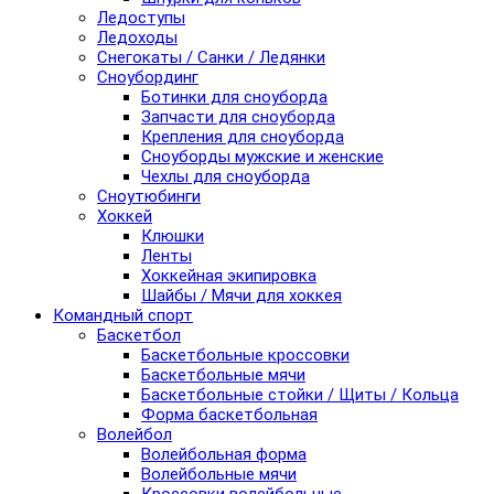
Ледоступы
Ледоходы
Снегокаты / Санки / Ледянки
Сноубординг
Ботинки для сноуборда
Запчасти для сноуборда
Крепления для сноуборда
Сноуборды мужские и женские
Чехлы для сноуборда
Сноутюбинги
Хоккей
Клюшки
Ленты
Хоккейная экипировка
Шайбы / Мячи для хоккея
Командный спорт
Баскетбол
Баскетбольные кроссовки
Баскетбольные мячи
Баскетбольные стойки / Щиты / Кольца
Форма баскетбольная
Волейбол
Волейбольная форма
Волейбольные мячи