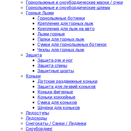
Горнолыжные и сноубордические маски / очки
Горнолыжные и сноубордические шлема
Горные Лыжи
Горнолыжные ботинки
Крепления для горных лыж
Крепления для лыж на авто
Лыжи горные
Палки для горных лыж
Сумки для горнолыжных ботинок
Чехлы для горных лыж
Защита
Защита рук и ног
Защита спины
Защитные шорты
Коньки
Детские раздвижные коньки
Защита для лезвий коньков
Коньки фигурные
Коньки хоккейные
Сумка для коньков
Шнурки для коньков
Ледоступы
Ледоходы
Снегокаты / Санки / Ледянки
Сноубординг