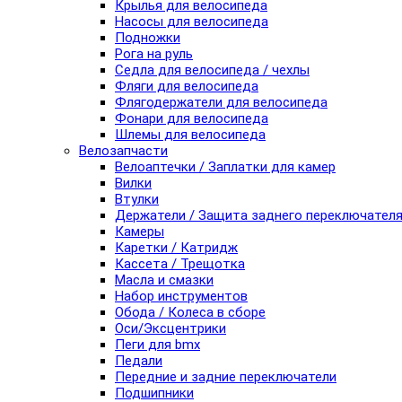
Крылья для велосипеда
Насосы для велосипеда
Подножки
Рога на руль
Седла для велосипеда / чехлы
Фляги для велосипеда
Флягодержатели для велосипеда
Фонари для велосипеда
Шлемы для велосипеда
Велозапчасти
Велоаптечки / Заплатки для камер
Вилки
Втулки
Держатели / Защита заднего переключател
Камеры
Каретки / Катридж
Кассета / Трещотка
Масла и смазки
Набор инструментов
Обода / Колеса в сборе
Оси/Эксцентрики
Пеги для bmx
Педали
Передние и задние переключатели
Подшипники