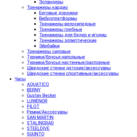
Эспандеры
Тренажеры кардио
Беговые дорожки
Виброплатформы
Тренажеры велосипедные
Тренажеры гребные
Тренажеры для бедер и ягодиц
Тренажеры эллиптические
Эйрбайки
Тренажеры силовые
Турники/брусья напольные
Турники/брусья настенные/распорные
Шведские стенки детские/аксессуары
Шведские стенки спортивные/аксессуары
Часы
AQUATICO
BERNY
Gustav Becker
LUWENOR
PILOT
Pемни/Акссесуары
SAN MARTIN
STALINGRAD
STEELDIVE
SUUNTO