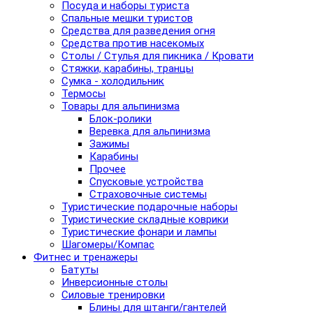
Посуда и наборы туриста
Спальные мешки туристов
Средства для разведения огня
Средства против насекомых
Столы / Стулья для пикника / Кровати
Стяжки, карабины, транцы
Сумка - холодильник
Термосы
Товары для альпинизма
Блок-ролики
Веревка для альпинизма
Зажимы
Карабины
Прочее
Спусковые устройства
Страховочные системы
Туристические подарочные наборы
Туристические складные коврики
Туристические фонари и лампы
Шагомеры/Компас
Фитнес и тренажеры
Батуты
Инверсионные столы
Силовые тренировки
Блины для штанги/гантелей