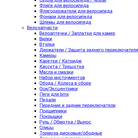
Седла для велосипеда / чехлы
Фляги для велосипеда
Флягодержатели для велосипеда
Фонари для велосипеда
Шлемы для велосипеда
Велозапчасти
Велоаптечки / Заплатки для камер
Вилки
Втулки
Держатели / Защита заднего переключател
Камеры
Каретки / Катридж
Кассета / Трещотка
Масла и смазки
Набор инструментов
Обода / Колеса в сборе
Оси/Эксцентрики
Пеги для bmx
Педали
Передние и задние переключатели
Подшипники
Покрышки
Руль / Обмотка / Вынос
Спицы
Тормоза дисковые/ободные