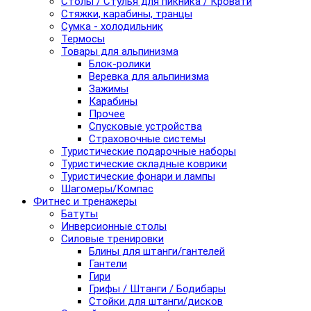
Столы / Стулья для пикника / Кровати
Стяжки, карабины, транцы
Сумка - холодильник
Термосы
Товары для альпинизма
Блок-ролики
Веревка для альпинизма
Зажимы
Карабины
Прочее
Спусковые устройства
Страховочные системы
Туристические подарочные наборы
Туристические складные коврики
Туристические фонари и лампы
Шагомеры/Компас
Фитнес и тренажеры
Батуты
Инверсионные столы
Силовые тренировки
Блины для штанги/гантелей
Гантели
Гири
Грифы / Штанги / Бодибары
Стойки для штанги/дисков