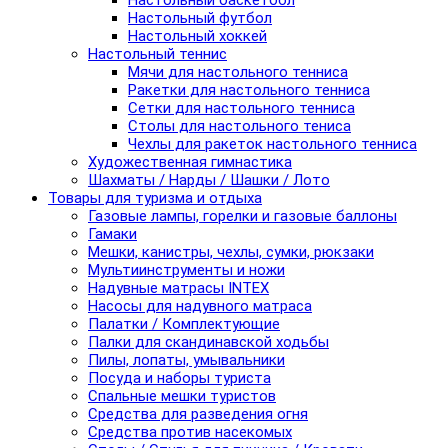
Настольный баскетбол
Настольный футбол
Настольный хоккей
Настольный теннис
Мячи для настольного тенниса
Ракетки для настольного тенниса
Сетки для настольного тенниса
Столы для настольного тениса
Чехлы для ракеток настольного тенниса
Художественная гимнастика
Шахматы / Нарды / Шашки / Лото
Товары для туризма и отдыха
Газовые лампы, горелки и газовые баллоны
Гамаки
Мешки, канистры, чехлы, сумки, рюкзаки
Мультиинструменты и ножи
Надувные матрасы INTEX
Насосы для надувного матраса
Палатки / Комплектующие
Палки для скандинавской ходьбы
Пилы, лопаты, умывальники
Посуда и наборы туриста
Спальные мешки туристов
Средства для разведения огня
Средства против насекомых