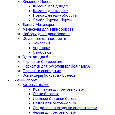
Кимоно / Пояса
Кимоно для дзюдо
Кимоно для карате
Пояса для единоборств
Самбо Куртка Шорты
Лапы / Макивары
Манекены для единоборств
Наборы для единоборств
Обувь для единоборств
Боксерки
Борцовки
Самбовки
Одежда для бокса
Перчатки боксерские
Перчатки для рукопашног боя / ММА
Перчатки снарядные
Эспандеры боксера / Брелки
Зимний спорт
Беговые лыжи
Крепления для беговых лыж
Лыжи беговые
Лыжные ботинки беговые
Палки для беговых лыж
Средства по уходу за снаряжением
Чехлы для беговых лыж