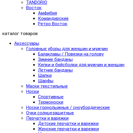
TANDORIO
Восток
Амфибия
Командирские
Ретро Восток
каталог товаров
Аксессуары
Головные уборы для женщин и мужчин
Балаклавы / Повязки на голову
Зимние банданы
Кепки и бейсболки для мужчин и женщин
Летние банданы
Шапки
Шарфы
Маски текстильные
Носки
Спортивные
Термоноски
Носки горнолыжные / сноубордические
Очки солнцезащитные
Перчатки и варежки
Детские перчатки и варежки
Женские перчатки и варежки