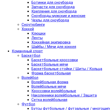
Ботинки для сноуборда
Запчасти для сноуборда
Крепления для сноуборда
Сноуборды мужские и женские
Чехлы для сноуборда
Сноутюбинги
Хоккей
Клюшки
Ленты
Хоккейная экипировка
Шайбы / Мячи для хоккея
Командный спорт
Баскетбол
Баскетбольные кроссовки
Баскетбольные мячи
Баскетбольные стойки / Щиты / Кольца
Форма баскетбольная
Волейбол
Волейбольная форма
Волейбольные мячи
Кроссовки волейбольные
Наколенники волейбольные / Защита
Сетка волейбольная
Футбол
Бутсы футбольные / футзальные / многоши