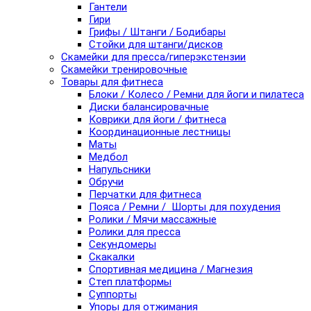
Гантели
Гири
Грифы / Штанги / Бодибары
Стойки для штанги/дисков
Скамейки для пресса/гиперэкстензии
Скамейки тренировочные
Товары для фитнеса
Блоки / Колесо / Ремни для йоги и пилатеса
Диски балансировачные
Коврики для йоги / фитнеса
Координационные лестницы
Маты
Медбол
Напульсники
Обручи
Перчатки для фитнеса
Пояса / Ремни / Шорты для похудения
Ролики / Мячи массажные
Ролики для пресса
Секундомеры
Скакалки
Спортивная медицина / Магнезия
Степ платформы
Суппорты
Упоры для отжимания