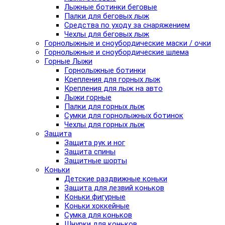
Лыжные ботинки беговые
Палки для беговых лыж
Средства по уходу за снаряжением
Чехлы для беговых лыж
Горнолыжные и сноубордические маски / очки
Горнолыжные и сноубордические шлема
Горные Лыжи
Горнолыжные ботинки
Крепления для горных лыж
Крепления для лыж на авто
Лыжи горные
Палки для горных лыж
Сумки для горнолыжных ботинок
Чехлы для горных лыж
Защита
Защита рук и ног
Защита спины
Защитные шорты
Коньки
Детские раздвижные коньки
Защита для лезвий коньков
Коньки фигурные
Коньки хоккейные
Сумка для коньков
Шнурки для коньков