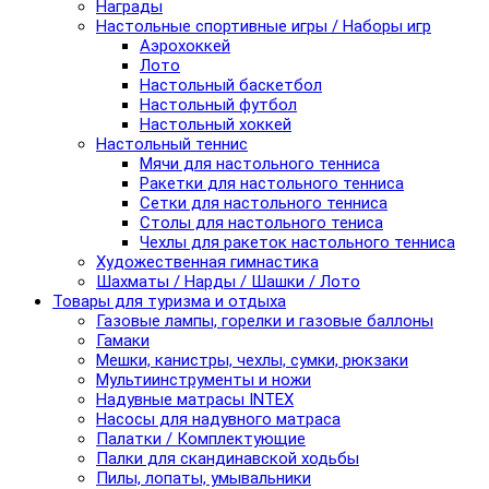
Награды
Настольные спортивные игры / Наборы игр
Аэрохоккей
Лото
Настольный баскетбол
Настольный футбол
Настольный хоккей
Настольный теннис
Мячи для настольного тенниса
Ракетки для настольного тенниса
Сетки для настольного тенниса
Столы для настольного тениса
Чехлы для ракеток настольного тенниса
Художественная гимнастика
Шахматы / Нарды / Шашки / Лото
Товары для туризма и отдыха
Газовые лампы, горелки и газовые баллоны
Гамаки
Мешки, канистры, чехлы, сумки, рюкзаки
Мультиинструменты и ножи
Надувные матрасы INTEX
Насосы для надувного матраса
Палатки / Комплектующие
Палки для скандинавской ходьбы
Пилы, лопаты, умывальники