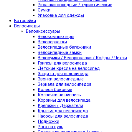
Рюкзаки походные / туристические
Сумки
Упаковка для одежды
Батарейки
Велосипеды
Велоаксессуары
Велокомпьютеры
Велоперчатки
Велосипедные багажники
Велосипедные замки
Велосумки / Велорюкзаки / Кофры / Чехлы
Грипсы для велосипеда
Детские кресла на велосипед
Защита для велосипеда
Звонки велосипедные
Зеркала для велосипедов
Колеса боковые
Колпачки на ниппель
Корзины для велосипеда
Крепежи / Держатели
Крылья для велосипеда
Насосы для велосипеда
Подножки
Рога на руль