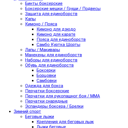
Бинты боксерские
Боксерские мешки / Груши / Подвесы
Защита для единоборств
Капы
Кимоно / Пояса
Кимоно для дзюдо
Кимоно для карате
Пояса для единоборств
Самбо Куртка Шорты
Лапы / Макивары
Манекены для единоборств
Наборы для единоборств
Обувь для единоборств
Боксерки
Борцовки
Самбовки
Одежда для бокса
Перчатки боксерские
Перчатки для рукопашног боя / ММА
Перчатки снарядные
Эспандеры боксера / Брелки
Зимний спорт
Беговые лыжи
Крепления для беговых лыж
Лыжи беговые