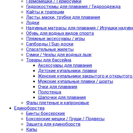
Гермомешки / Гермосумки
Гидрокостюмы для плавания / Гидроодежда
Кайты и трапеции
Ласты, маски, трубки для плавания
Лодки
Надувные матрасы для плавания / Игрушки надув
Обувь для водных видов спорта
Пляжные аксессуары / игры
Сапборды I Sup-доски
Спасательные жилеты
Сумки / Чехлы для водных лыж
Товары для бассейна
Аксессуары для плавания
Детские купальники, плавки
Женские купальники закрытого и открытого
Мужские купальные плавки / шорты
Очки для плавания
Полотенца
Шапочки для плавания
Фалы плетеные и капроновые
Единоборства
Бинты боксерские
Боксерские мешки / Груши / Подвесы
Защита для единоборств
Капы