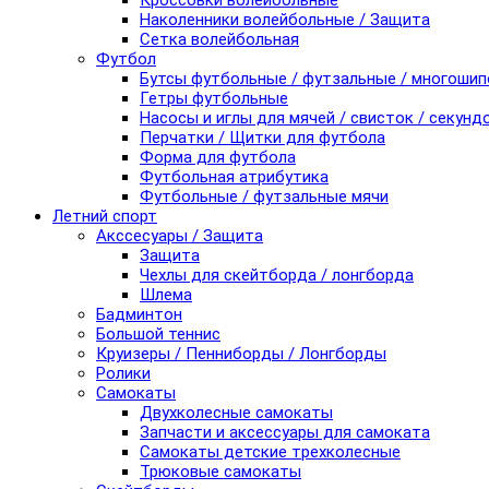
Кроссовки волейбольные
Наколенники волейбольные / Защита
Сетка волейбольная
Футбол
Бутсы футбольные / футзальные / многоши
Гетры футбольные
Насосы и иглы для мячей / свисток / секунд
Перчатки / Щитки для футбола
Форма для футбола
Футбольная атрибутика
Футбольные / футзальные мячи
Летний спорт
Акссесуары / Защита
Защита
Чехлы для скейтборда / лонгборда
Шлема
Бадминтон
Большой теннис
Круизеры / Пенниборды / Лонгборды
Ролики
Самокаты
Двухколесные самокаты
Запчасти и аксессуары для самоката
Самокаты детские трехколесные
Трюковые самокаты