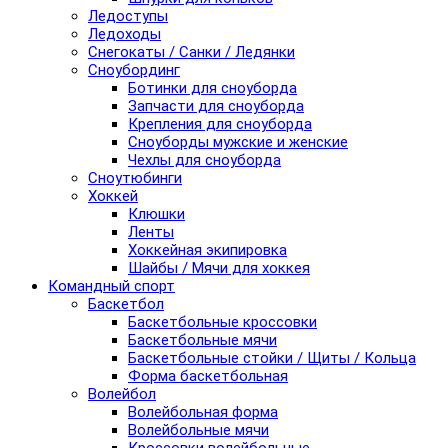
Ледоступы
Ледоходы
Снегокаты / Санки / Ледянки
Сноубординг
Ботинки для сноуборда
Запчасти для сноуборда
Крепления для сноуборда
Сноуборды мужские и женские
Чехлы для сноуборда
Сноутюбинги
Хоккей
Клюшки
Ленты
Хоккейная экипировка
Шайбы / Мячи для хоккея
Командный спорт
Баскетбол
Баскетбольные кроссовки
Баскетбольные мячи
Баскетбольные стойки / Щиты / Кольца
Форма баскетбольная
Волейбол
Волейбольная форма
Волейбольные мячи