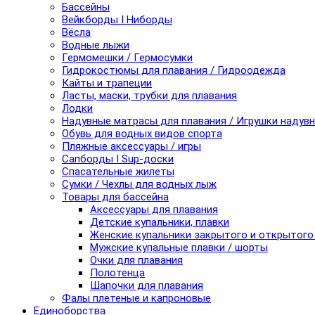
Бассейны
Вейкборды I Ниборды
Вёсла
Водные лыжи
Гермомешки / Гермосумки
Гидрокостюмы для плавания / Гидроодежда
Кайты и трапеции
Ласты, маски, трубки для плавания
Лодки
Надувные матрасы для плавания / Игрушки надув
Обувь для водных видов спорта
Пляжные аксессуары / игры
Сапборды I Sup-доски
Спасательные жилеты
Сумки / Чехлы для водных лыж
Товары для бассейна
Аксессуары для плавания
Детские купальники, плавки
Женские купальники закрытого и открытого
Мужские купальные плавки / шорты
Очки для плавания
Полотенца
Шапочки для плавания
Фалы плетеные и капроновые
Единоборства