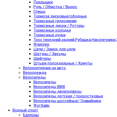
Покрышки
Руль / Обмотка / Вынос
Спицы
Тормоза дисковые/ободные
Тормозные гидролинии
Тормозные диски / Роторы
Тормозные колодки
Тормозные ручки
Трос передний,задний,Рубашка,Наконечники,
Флиппер
Цепи / Замок для цепи
Шатуны / Звезды
Шифтеры
Штыри подседельные / Хомуты
Велокрепления на авто
Велоодежда
Велосипеды
Велосипеды
Велосипеды BMX
Велосипеды двухподвесы
Велосипеды детские / подростковые
Велосипеды шоссейные/ Гравийники
Фэтбайк
Водный спорт
Баллоны