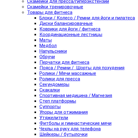
Скамейки для пресса/гиперэкстензии
Скамейки тренировочные
Товары для фитнеса
Блоки / Колесо / Ремни для йоги и пилатеса
Диски балансировачные
Коврики для йоги / фитнеса
Координационные лестницы
Маты
Медбол
Напульсники
Обручи
Перчатки для фитнеса
Пояса / Ремни / Шорты для похудения
Ролики / Мячи массажные
Ролики для пресса
Секундомеры
Скакалки
Спортивная медицина / Магнезия
Степ платформы
Суппорты
Упоры для отжимания
Утяжелители
Фитболы и гимнастические мячи
Чехлы на руку для телефона
Шейкеры / бутылочки