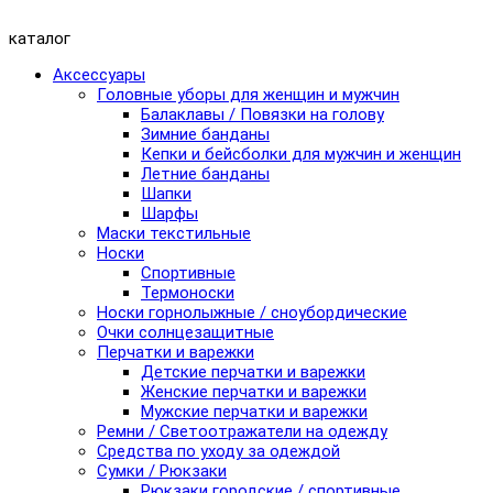
каталог
Аксессуары
Головные уборы для женщин и мужчин
Балаклавы / Повязки на голову
Зимние банданы
Кепки и бейсболки для мужчин и женщин
Летние банданы
Шапки
Шарфы
Маски текстильные
Носки
Спортивные
Термоноски
Носки горнолыжные / сноубордические
Очки солнцезащитные
Перчатки и варежки
Детские перчатки и варежки
Женские перчатки и варежки
Мужские перчатки и варежки
Ремни / Светоотражатели на одежду
Средства по уходу за одеждой
Сумки / Рюкзаки
Рюкзаки городские / спортивные