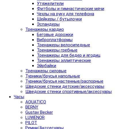
Утяжелители
Фитболы и гимнастические мячи
Чехлы на руку для телефона
Шейкеры / бутылочки
Эспандеры
Тренажеры кардио
Беговые дорожки
Виброплатформы
Тренажеры велосипедные
Тренажеры гребные
Тренажеры для бедер и ягодиц
Тренажеры эллиптические
Эйрбайки
Тренажеры силовые
Турники/брусья напольные
Турники/брусья настенные/распорные
Шведские стенки детские/аксессуары
Шведские стенки спортивные/аксессуары
Часы
AQUATICO
BERNY
Gustav Becker
LUWENOR
PILOT
Pемни/Акссесуары