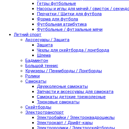
Гетры футбольные
Насосы и иглы для мячей / свисток / секунд
Перчатки / Щитки для футбола
Форма для футбола
Футбольная атрибутика
Футбольные / футзальные мячи
Летний спорт
Акссесуары / Защита
Защита
Чехлы для скейтборда / лонгборда
Шлема
Бадминтон
Большой теннис
Круизеры / Пенниборды / Лонгборды
Ролики
Самокаты
Двухколесные самокаты
Запчасти и аксессуары для самоката
Самокаты детские трехколесные
Трюковые самокаты
Скейтборды
Электротранспорт
Электробайки / Электроквадроциклы
Электрокарт / Дрифт-кары
Электроролики / Электроскейтборды