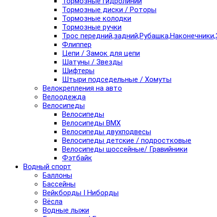
Тормозные гидролинии
Тормозные диски / Роторы
Тормозные колодки
Тормозные ручки
Трос передний,задний,Рубашка,Наконечники,
Флиппер
Цепи / Замок для цепи
Шатуны / Звезды
Шифтеры
Штыри подседельные / Хомуты
Велокрепления на авто
Велоодежда
Велосипеды
Велосипеды
Велосипеды BMX
Велосипеды двухподвесы
Велосипеды детские / подростковые
Велосипеды шоссейные/ Гравийники
Фэтбайк
Водный спорт
Баллоны
Бассейны
Вейкборды I Ниборды
Вёсла
Водные лыжи