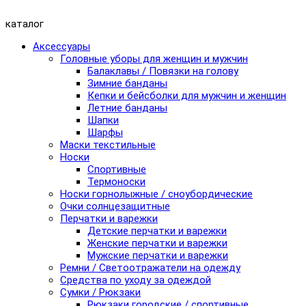
каталог
Аксессуары
Головные уборы для женщин и мужчин
Балаклавы / Повязки на голову
Зимние банданы
Кепки и бейсболки для мужчин и женщин
Летние банданы
Шапки
Шарфы
Маски текстильные
Носки
Спортивные
Термоноски
Носки горнолыжные / сноубордические
Очки солнцезащитные
Перчатки и варежки
Детские перчатки и варежки
Женские перчатки и варежки
Мужские перчатки и варежки
Ремни / Светоотражатели на одежду
Средства по уходу за одеждой
Сумки / Рюкзаки
Рюкзаки городские / спортивные