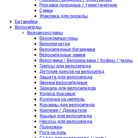
Рюкзаки походные / туристические
Сумки
Упаковка для одежды
Батарейки
Велосипеды
Велоаксессуары
Велокомпьютеры
Велоперчатки
Велосипедные багажники
Велосипедные замки
Велосумки / Велорюкзаки / Кофры / Чехлы
Грипсы для велосипеда
Детские кресла на велосипед
Защита для велосипеда
Звонки велосипедные
Зеркала для велосипедов
Колеса боковые
Колпачки на ниппель
Корзины для велосипеда
Крепежи / Держатели
Крылья для велосипеда
Насосы для велосипеда
Подножки
Рога на руль