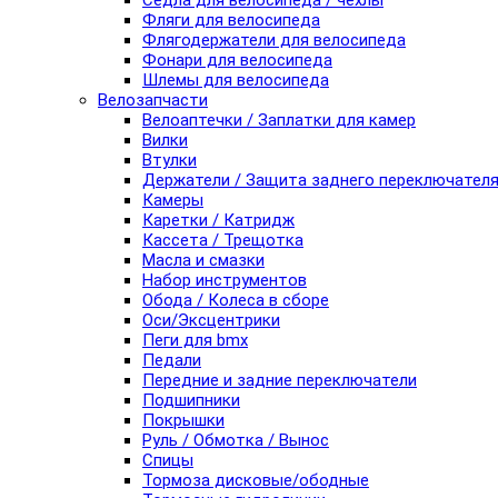
Седла для велосипеда / чехлы
Фляги для велосипеда
Флягодержатели для велосипеда
Фонари для велосипеда
Шлемы для велосипеда
Велозапчасти
Велоаптечки / Заплатки для камер
Вилки
Втулки
Держатели / Защита заднего переключател
Камеры
Каретки / Катридж
Кассета / Трещотка
Масла и смазки
Набор инструментов
Обода / Колеса в сборе
Оси/Эксцентрики
Пеги для bmx
Педали
Передние и задние переключатели
Подшипники
Покрышки
Руль / Обмотка / Вынос
Спицы
Тормоза дисковые/ободные