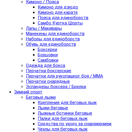
Кимоно / Пояса
Кимоно для дзюдо
Кимоно для карате
Пояса для единоборств
Самбо Куртка Шорты
Лапы / Макивары
Манекены для единоборств
Наборы для единоборств
Обувь для единоборств
Боксерки
Борцовки
Самбовки
Одежда для бокса
Перчатки боксерские
Перчатки для рукопашног боя / ММА
Перчатки снарядные
Эспандеры боксера / Брелки
Зимний спорт
Беговые лыжи
Крепления для беговых лыж
Лыжи беговые
Лыжные ботинки беговые
Палки для беговых лыж
Средства по уходу за снаряжением
Чехлы для беговых лыж