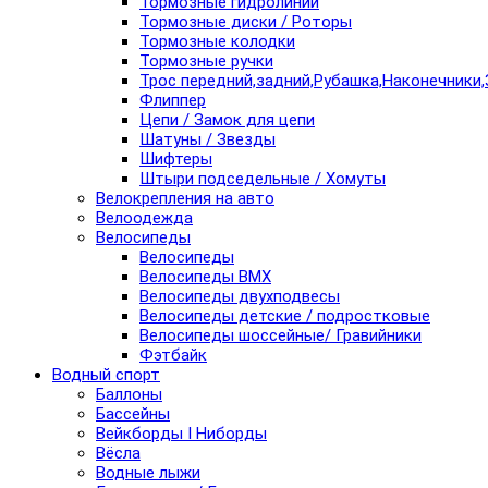
Тормозные гидролинии
Тормозные диски / Роторы
Тормозные колодки
Тормозные ручки
Трос передний,задний,Рубашка,Наконечники,
Флиппер
Цепи / Замок для цепи
Шатуны / Звезды
Шифтеры
Штыри подседельные / Хомуты
Велокрепления на авто
Велоодежда
Велосипеды
Велосипеды
Велосипеды BMX
Велосипеды двухподвесы
Велосипеды детские / подростковые
Велосипеды шоссейные/ Гравийники
Фэтбайк
Водный спорт
Баллоны
Бассейны
Вейкборды I Ниборды
Вёсла
Водные лыжи