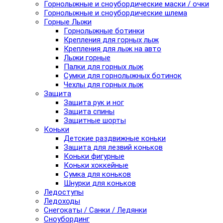
Горнолыжные и сноубордические маски / очки
Горнолыжные и сноубордические шлема
Горные Лыжи
Горнолыжные ботинки
Крепления для горных лыж
Крепления для лыж на авто
Лыжи горные
Палки для горных лыж
Сумки для горнолыжных ботинок
Чехлы для горных лыж
Защита
Защита рук и ног
Защита спины
Защитные шорты
Коньки
Детские раздвижные коньки
Защита для лезвий коньков
Коньки фигурные
Коньки хоккейные
Сумка для коньков
Шнурки для коньков
Ледоступы
Ледоходы
Снегокаты / Санки / Ледянки
Сноубординг