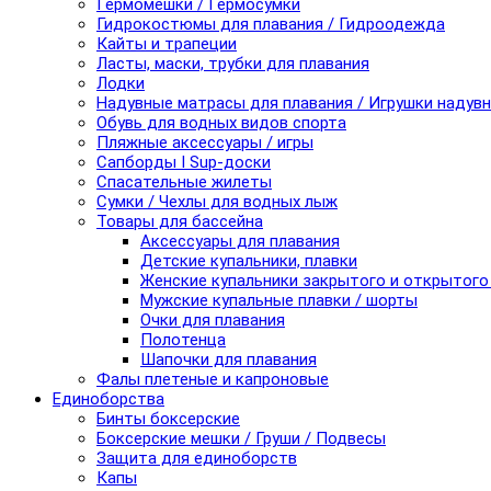
Гермомешки / Гермосумки
Гидрокостюмы для плавания / Гидроодежда
Кайты и трапеции
Ласты, маски, трубки для плавания
Лодки
Надувные матрасы для плавания / Игрушки надув
Обувь для водных видов спорта
Пляжные аксессуары / игры
Сапборды I Sup-доски
Спасательные жилеты
Сумки / Чехлы для водных лыж
Товары для бассейна
Аксессуары для плавания
Детские купальники, плавки
Женские купальники закрытого и открытого
Мужские купальные плавки / шорты
Очки для плавания
Полотенца
Шапочки для плавания
Фалы плетеные и капроновые
Единоборства
Бинты боксерские
Боксерские мешки / Груши / Подвесы
Защита для единоборств
Капы