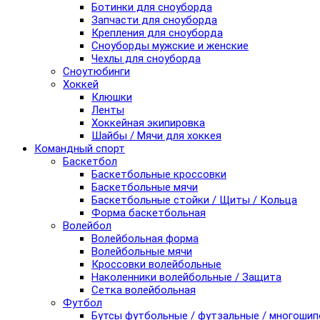
Ботинки для сноуборда
Запчасти для сноуборда
Крепления для сноуборда
Сноуборды мужские и женские
Чехлы для сноуборда
Сноутюбинги
Хоккей
Клюшки
Ленты
Хоккейная экипировка
Шайбы / Мячи для хоккея
Командный спорт
Баскетбол
Баскетбольные кроссовки
Баскетбольные мячи
Баскетбольные стойки / Щиты / Кольца
Форма баскетбольная
Волейбол
Волейбольная форма
Волейбольные мячи
Кроссовки волейбольные
Наколенники волейбольные / Защита
Сетка волейбольная
Футбол
Бутсы футбольные / футзальные / многоши