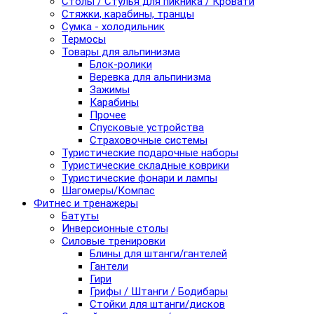
Столы / Стулья для пикника / Кровати
Стяжки, карабины, транцы
Сумка - холодильник
Термосы
Товары для альпинизма
Блок-ролики
Веревка для альпинизма
Зажимы
Карабины
Прочее
Спусковые устройства
Страховочные системы
Туристические подарочные наборы
Туристические складные коврики
Туристические фонари и лампы
Шагомеры/Компас
Фитнес и тренажеры
Батуты
Инверсионные столы
Силовые тренировки
Блины для штанги/гантелей
Гантели
Гири
Грифы / Штанги / Бодибары
Стойки для штанги/дисков