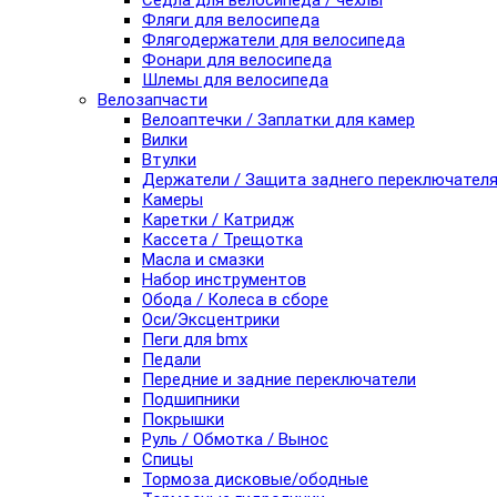
Седла для велосипеда / чехлы
Фляги для велосипеда
Флягодержатели для велосипеда
Фонари для велосипеда
Шлемы для велосипеда
Велозапчасти
Велоаптечки / Заплатки для камер
Вилки
Втулки
Держатели / Защита заднего переключател
Камеры
Каретки / Катридж
Кассета / Трещотка
Масла и смазки
Набор инструментов
Обода / Колеса в сборе
Оси/Эксцентрики
Пеги для bmx
Педали
Передние и задние переключатели
Подшипники
Покрышки
Руль / Обмотка / Вынос
Спицы
Тормоза дисковые/ободные