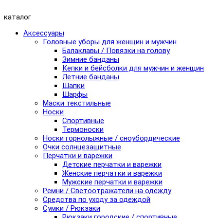
каталог
Аксессуары
Головные уборы для женщин и мужчин
Балаклавы / Повязки на голову
Зимние банданы
Кепки и бейсболки для мужчин и женщин
Летние банданы
Шапки
Шарфы
Маски текстильные
Носки
Спортивные
Термоноски
Носки горнолыжные / сноубордические
Очки солнцезащитные
Перчатки и варежки
Детские перчатки и варежки
Женские перчатки и варежки
Мужские перчатки и варежки
Ремни / Светоотражатели на одежду
Средства по уходу за одеждой
Сумки / Рюкзаки
Рюкзаки городские / спортивные