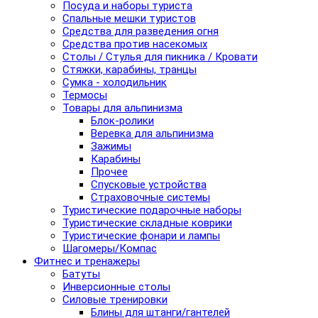
Посуда и наборы туриста
Спальные мешки туристов
Средства для разведения огня
Средства против насекомых
Столы / Стулья для пикника / Кровати
Стяжки, карабины, транцы
Сумка - холодильник
Термосы
Товары для альпинизма
Блок-ролики
Веревка для альпинизма
Зажимы
Карабины
Прочее
Спусковые устройства
Страховочные системы
Туристические подарочные наборы
Туристические складные коврики
Туристические фонари и лампы
Шагомеры/Компас
Фитнес и тренажеры
Батуты
Инверсионные столы
Силовые тренировки
Блины для штанги/гантелей