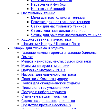
Настольный баскетбол
Настольный футбол
Настольный хоккей
Настольный теннис
Мячи для настольного тенниса
Ракетки для настольного тенниса
Сетки для настольного тенниса
Столы для настольного тениса
Чехлы для ракеток настольного тенниса
Художественная гимнастика
Шахматы / Нарды / Шашки / Лото
Товары для туризма и отдыха
Газовые лампы, горелки и газовые баллоны
Гамаки
Мешки, канистры, чехлы, сумки, рюкзаки
Мультиинструменты и ножи
Надувные матрасы INTEX
Насосы для надувного матраса
Палатки / Комплектующие
Палки для скандинавской ходьбы
Пилы, лопаты, умывальники
Посуда и наборы туриста
Спальные мешки туристов
Средства для разведения огня
Средства против насекомых