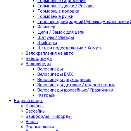
Тормозные гидролинии
Тормозные диски / Роторы
Тормозные колодки
Тормозные ручки
Трос передний,задний,Рубашка,Наконечники,
Флиппер
Цепи / Замок для цепи
Шатуны / Звезды
Шифтеры
Штыри подседельные / Хомуты
Велокрепления на авто
Велоодежда
Велосипеды
Велосипеды
Велосипеды BMX
Велосипеды двухподвесы
Велосипеды детские / подростковые
Велосипеды шоссейные/ Гравийники
Фэтбайк
Водный спорт
Баллоны
Бассейны
Вейкборды I Ниборды
Вёсла
Водные лыжи