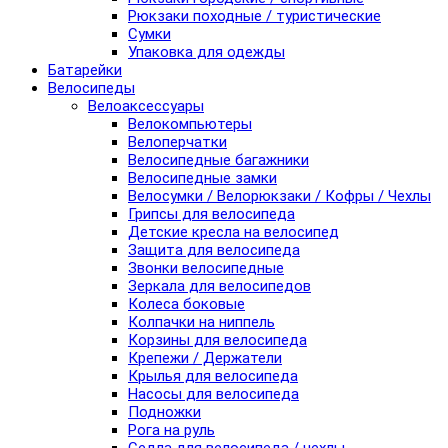
Рюкзаки походные / туристические
Сумки
Упаковка для одежды
Батарейки
Велосипеды
Велоаксессуары
Велокомпьютеры
Велоперчатки
Велосипедные багажники
Велосипедные замки
Велосумки / Велорюкзаки / Кофры / Чехлы
Грипсы для велосипеда
Детские кресла на велосипед
Защита для велосипеда
Звонки велосипедные
Зеркала для велосипедов
Колеса боковые
Колпачки на ниппель
Корзины для велосипеда
Крепежи / Держатели
Крылья для велосипеда
Насосы для велосипеда
Подножки
Рога на руль