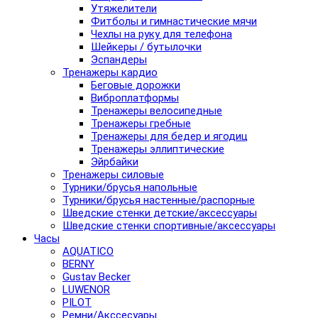
Утяжелители
Фитболы и гимнастические мячи
Чехлы на руку для телефона
Шейкеры / бутылочки
Эспандеры
Тренажеры кардио
Беговые дорожки
Виброплатформы
Тренажеры велосипедные
Тренажеры гребные
Тренажеры для бедер и ягодиц
Тренажеры эллиптические
Эйрбайки
Тренажеры силовые
Турники/брусья напольные
Турники/брусья настенные/распорные
Шведские стенки детские/аксессуары
Шведские стенки спортивные/аксессуары
Часы
AQUATICO
BERNY
Gustav Becker
LUWENOR
PILOT
Pемни/Акссесуары