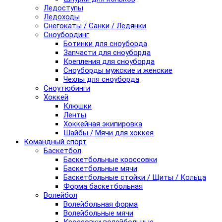
Ледоступы
Ледоходы
Снегокаты / Санки / Ледянки
Сноубординг
Ботинки для сноуборда
Запчасти для сноуборда
Крепления для сноуборда
Сноуборды мужские и женские
Чехлы для сноуборда
Сноутюбинги
Хоккей
Клюшки
Ленты
Хоккейная экипировка
Шайбы / Мячи для хоккея
Командный спорт
Баскетбол
Баскетбольные кроссовки
Баскетбольные мячи
Баскетбольные стойки / Щиты / Кольца
Форма баскетбольная
Волейбол
Волейбольная форма
Волейбольные мячи