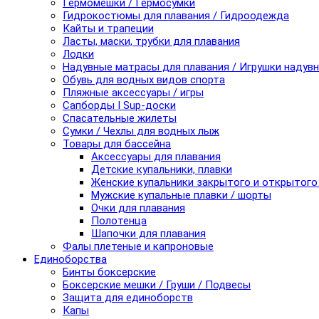
Гермомешки / Гермосумки
Гидрокостюмы для плавания / Гидроодежда
Кайты и трапеции
Ласты, маски, трубки для плавания
Лодки
Надувные матрасы для плавания / Игрушки надув
Обувь для водных видов спорта
Пляжные аксессуары / игры
Сапборды I Sup-доски
Спасательные жилеты
Сумки / Чехлы для водных лыж
Товары для бассейна
Аксессуары для плавания
Детские купальники, плавки
Женские купальники закрытого и открытого
Мужские купальные плавки / шорты
Очки для плавания
Полотенца
Шапочки для плавания
Фалы плетеные и капроновые
Единоборства
Бинты боксерские
Боксерские мешки / Груши / Подвесы
Защита для единоборств
Капы