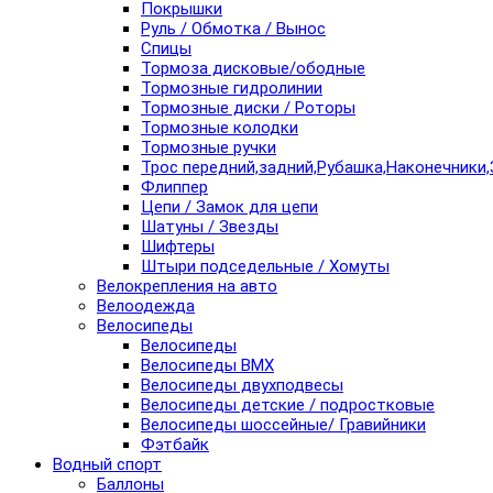
Покрышки
Руль / Обмотка / Вынос
Спицы
Тормоза дисковые/ободные
Тормозные гидролинии
Тормозные диски / Роторы
Тормозные колодки
Тормозные ручки
Трос передний,задний,Рубашка,Наконечники,
Флиппер
Цепи / Замок для цепи
Шатуны / Звезды
Шифтеры
Штыри подседельные / Хомуты
Велокрепления на авто
Велоодежда
Велосипеды
Велосипеды
Велосипеды BMX
Велосипеды двухподвесы
Велосипеды детские / подростковые
Велосипеды шоссейные/ Гравийники
Фэтбайк
Водный спорт
Баллоны