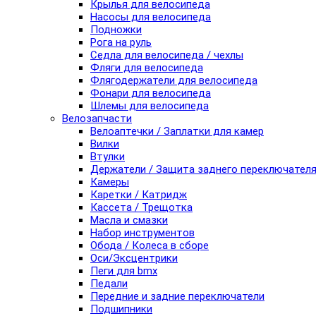
Крылья для велосипеда
Насосы для велосипеда
Подножки
Рога на руль
Седла для велосипеда / чехлы
Фляги для велосипеда
Флягодержатели для велосипеда
Фонари для велосипеда
Шлемы для велосипеда
Велозапчасти
Велоаптечки / Заплатки для камер
Вилки
Втулки
Держатели / Защита заднего переключател
Камеры
Каретки / Катридж
Кассета / Трещотка
Масла и смазки
Набор инструментов
Обода / Колеса в сборе
Оси/Эксцентрики
Пеги для bmx
Педали
Передние и задние переключатели
Подшипники