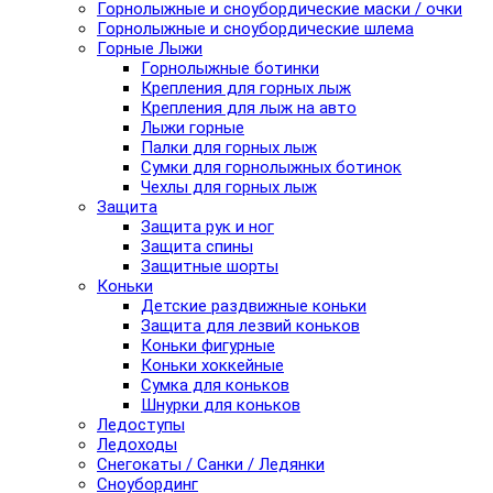
Горнолыжные и сноубордические маски / очки
Горнолыжные и сноубордические шлема
Горные Лыжи
Горнолыжные ботинки
Крепления для горных лыж
Крепления для лыж на авто
Лыжи горные
Палки для горных лыж
Сумки для горнолыжных ботинок
Чехлы для горных лыж
Защита
Защита рук и ног
Защита спины
Защитные шорты
Коньки
Детские раздвижные коньки
Защита для лезвий коньков
Коньки фигурные
Коньки хоккейные
Сумка для коньков
Шнурки для коньков
Ледоступы
Ледоходы
Снегокаты / Санки / Ледянки
Сноубординг