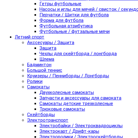
Гетры футбольные
Насосы и иглы для мячей / свисток / секунд
Перчатки / Щитки для футбола
Форма для футбола
Футбольная атрибутика
Футбольные / футзальные мячи
Летний спорт
Акссесуары / Защита
Защита
Чехлы для скейтборда / лонгборда
Шлема
Бадминтон
Большой теннис
Круизеры / Пенниборды / Лонгборды
Ролики
Самокаты
Двухколесные самокаты
Запчасти и аксессуары для самоката
Самокаты детские трехколесные
Трюковые самокаты
Скейтборды
Электротранспорт
Электробайки / Электроквадроциклы
Электрокарт / Дрифт-кары
Электроролики / Электроскейтборды