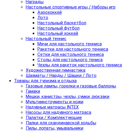
Награды
Настольные спортивные игры / Наборы игр
Аэрохоккей
Лото
Настольный баскетбол
Настольный футбол
Настольный хоккей
Настольный теннис
Мячи для настольного тенниса
Ракетки для настольного тенниса
Сетки для настольного тенниса
Столы для настольного тениса
Чехлы для ракеток настольного тенниса
Художественная гимнастика
Шахматы / Нарды / Шашки / Лото
Товары для туризма и отдыха
Газовые лампы, горелки и газовые баллоны
Гамаки
Мешки, канистры, чехлы, сумки, рюкзаки
Мультиинструменты и ножи
Надувные матрасы INTEX
Насосы для надувного матраса
Палатки / Комплектующие
Палки для скандинавской ходьбы
Пилы, лопаты, умывальники