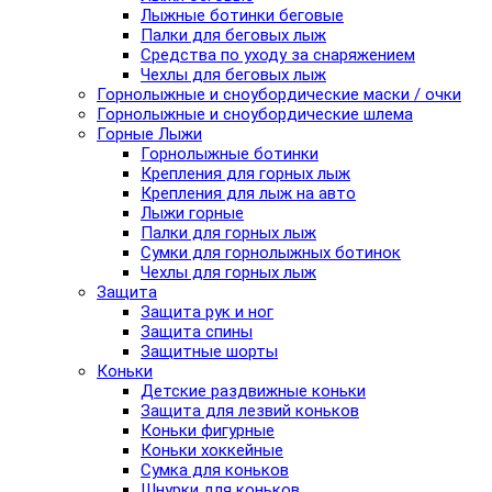
Лыжные ботинки беговые
Палки для беговых лыж
Средства по уходу за снаряжением
Чехлы для беговых лыж
Горнолыжные и сноубордические маски / очки
Горнолыжные и сноубордические шлема
Горные Лыжи
Горнолыжные ботинки
Крепления для горных лыж
Крепления для лыж на авто
Лыжи горные
Палки для горных лыж
Сумки для горнолыжных ботинок
Чехлы для горных лыж
Защита
Защита рук и ног
Защита спины
Защитные шорты
Коньки
Детские раздвижные коньки
Защита для лезвий коньков
Коньки фигурные
Коньки хоккейные
Сумка для коньков
Шнурки для коньков