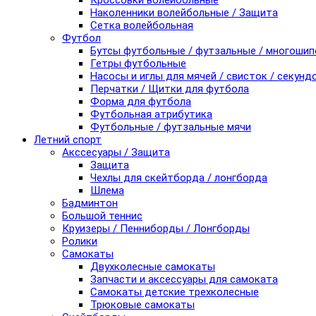
Кроссовки волейбольные
Наколенники волейбольные / Защита
Сетка волейбольная
Футбол
Бутсы футбольные / футзальные / многоши
Гетры футбольные
Насосы и иглы для мячей / свисток / секунд
Перчатки / Щитки для футбола
Форма для футбола
Футбольная атрибутика
Футбольные / футзальные мячи
Летний спорт
Акссесуары / Защита
Защита
Чехлы для скейтборда / лонгборда
Шлема
Бадминтон
Большой теннис
Круизеры / Пенниборды / Лонгборды
Ролики
Самокаты
Двухколесные самокаты
Запчасти и аксессуары для самоката
Самокаты детские трехколесные
Трюковые самокаты