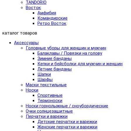
TANDORIO
Восток
Амфибия
Командирские
Ретро Восток
каталог товаров
Аксессуары
Головные уборы для женщин и мужчин
Балаклавы / Повязки на голову
Зимние банданы
Кепки и бейсболки для мужчин и женщин
Летние банданы
Шапки
Шарфы
Маски текстильные
Носки
Спортивные
Термоноски
Носки горнолыжные / сноубордические
Очки солнцезащитные
Перчатки и варежки
Детские перчатки и варежки
Женские перчатки и варежки