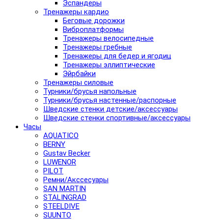
Эспандеры
Тренажеры кардио
Беговые дорожки
Виброплатформы
Тренажеры велосипедные
Тренажеры гребные
Тренажеры для бедер и ягодиц
Тренажеры эллиптические
Эйрбайки
Тренажеры силовые
Турники/брусья напольные
Турники/брусья настенные/распорные
Шведские стенки детские/аксессуары
Шведские стенки спортивные/аксессуары
Часы
AQUATICO
BERNY
Gustav Becker
LUWENOR
PILOT
Pемни/Акссесуары
SAN MARTIN
STALINGRAD
STEELDIVE
SUUNTO