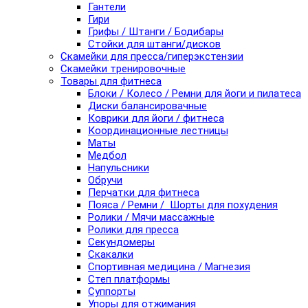
Гантели
Гири
Грифы / Штанги / Бодибары
Стойки для штанги/дисков
Скамейки для пресса/гиперэкстензии
Скамейки тренировочные
Товары для фитнеса
Блоки / Колесо / Ремни для йоги и пилатеса
Диски балансировачные
Коврики для йоги / фитнеса
Координационные лестницы
Маты
Медбол
Напульсники
Обручи
Перчатки для фитнеса
Пояса / Ремни / Шорты для похудения
Ролики / Мячи массажные
Ролики для пресса
Секундомеры
Скакалки
Спортивная медицина / Магнезия
Степ платформы
Суппорты
Упоры для отжимания