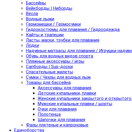
Бассейны
Вейкборды I Ниборды
Вёсла
Водные лыжи
Гермомешки / Гермосумки
Гидрокостюмы для плавания / Гидроодежда
Кайты и трапеции
Ласты, маски, трубки для плавания
Лодки
Надувные матрасы для плавания / Игрушки надув
Обувь для водных видов спорта
Пляжные аксессуары / игры
Сапборды I Sup-доски
Спасательные жилеты
Сумки / Чехлы для водных лыж
Товары для бассейна
Аксессуары для плавания
Детские купальники, плавки
Женские купальники закрытого и открытого
Мужские купальные плавки / шорты
Очки для плавания
Полотенца
Шапочки для плавания
Фалы плетеные и капроновые
Единоборства