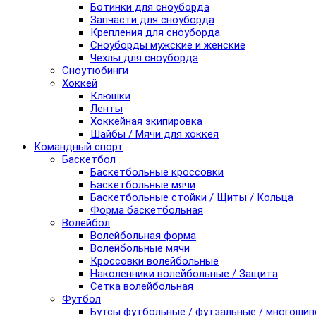
Ботинки для сноуборда
Запчасти для сноуборда
Крепления для сноуборда
Сноуборды мужские и женские
Чехлы для сноуборда
Сноутюбинги
Хоккей
Клюшки
Ленты
Хоккейная экипировка
Шайбы / Мячи для хоккея
Командный спорт
Баскетбол
Баскетбольные кроссовки
Баскетбольные мячи
Баскетбольные стойки / Щиты / Кольца
Форма баскетбольная
Волейбол
Волейбольная форма
Волейбольные мячи
Кроссовки волейбольные
Наколенники волейбольные / Защита
Сетка волейбольная
Футбол
Бутсы футбольные / футзальные / многоши