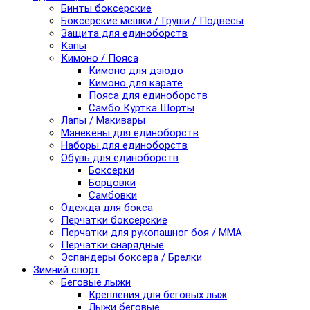
Бинты боксерские
Боксерские мешки / Груши / Подвесы
Защита для единоборств
Капы
Кимоно / Пояса
Кимоно для дзюдо
Кимоно для карате
Пояса для единоборств
Самбо Куртка Шорты
Лапы / Макивары
Манекены для единоборств
Наборы для единоборств
Обувь для единоборств
Боксерки
Борцовки
Самбовки
Одежда для бокса
Перчатки боксерские
Перчатки для рукопашног боя / ММА
Перчатки снарядные
Эспандеры боксера / Брелки
Зимний спорт
Беговые лыжи
Крепления для беговых лыж
Лыжи беговые