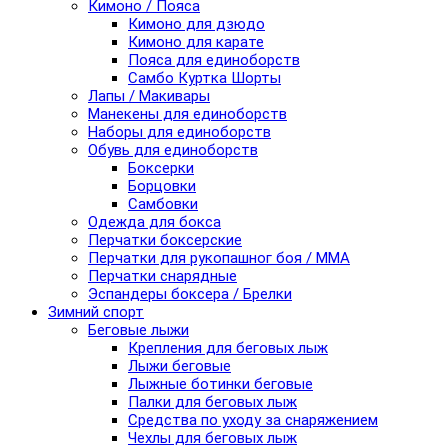
Кимоно / Пояса
Кимоно для дзюдо
Кимоно для карате
Пояса для единоборств
Самбо Куртка Шорты
Лапы / Макивары
Манекены для единоборств
Наборы для единоборств
Обувь для единоборств
Боксерки
Борцовки
Самбовки
Одежда для бокса
Перчатки боксерские
Перчатки для рукопашног боя / ММА
Перчатки снарядные
Эспандеры боксера / Брелки
Зимний спорт
Беговые лыжи
Крепления для беговых лыж
Лыжи беговые
Лыжные ботинки беговые
Палки для беговых лыж
Средства по уходу за снаряжением
Чехлы для беговых лыж