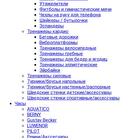
Утяжелители
Фитболы и гимнастические мячи
Чехлы на руку для телефона
Шейкеры / бутылочки
Эспандеры
Тренажеры кардио
Беговые дорожки
Виброплатформы
Тренажеры велосипедные
Тренажеры гребные
Тренажеры для бедер и ягодиц
Тренажеры эллиптические
Эйрбайки
Тренажеры силовые
Турники/брусья напольные
Турники/брусья настенные/распорные
Шведские стенки детские/аксессуары
Шведские стенки спортивные/аксессуары
Часы
AQUATICO
BERNY
Gustav Becker
LUWENOR
PILOT
Pемни/Акссесуары