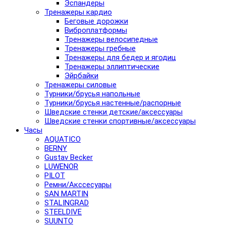
Эспандеры
Тренажеры кардио
Беговые дорожки
Виброплатформы
Тренажеры велосипедные
Тренажеры гребные
Тренажеры для бедер и ягодиц
Тренажеры эллиптические
Эйрбайки
Тренажеры силовые
Турники/брусья напольные
Турники/брусья настенные/распорные
Шведские стенки детские/аксессуары
Шведские стенки спортивные/аксессуары
Часы
AQUATICO
BERNY
Gustav Becker
LUWENOR
PILOT
Pемни/Акссесуары
SAN MARTIN
STALINGRAD
STEELDIVE
SUUNTO