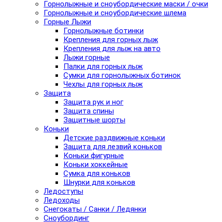
Горнолыжные и сноубордические маски / очки
Горнолыжные и сноубордические шлема
Горные Лыжи
Горнолыжные ботинки
Крепления для горных лыж
Крепления для лыж на авто
Лыжи горные
Палки для горных лыж
Сумки для горнолыжных ботинок
Чехлы для горных лыж
Защита
Защита рук и ног
Защита спины
Защитные шорты
Коньки
Детские раздвижные коньки
Защита для лезвий коньков
Коньки фигурные
Коньки хоккейные
Сумка для коньков
Шнурки для коньков
Ледоступы
Ледоходы
Снегокаты / Санки / Ледянки
Сноубординг