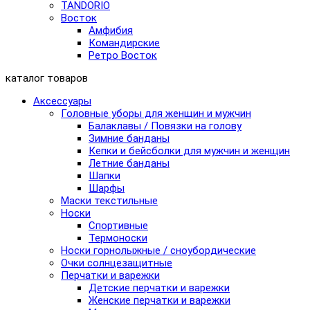
TANDORIO
Восток
Амфибия
Командирские
Ретро Восток
каталог товаров
Аксессуары
Головные уборы для женщин и мужчин
Балаклавы / Повязки на голову
Зимние банданы
Кепки и бейсболки для мужчин и женщин
Летние банданы
Шапки
Шарфы
Маски текстильные
Носки
Спортивные
Термоноски
Носки горнолыжные / сноубордические
Очки солнцезащитные
Перчатки и варежки
Детские перчатки и варежки
Женские перчатки и варежки