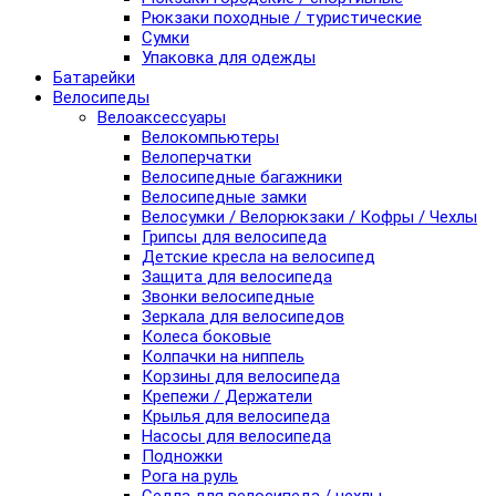
Рюкзаки походные / туристические
Сумки
Упаковка для одежды
Батарейки
Велосипеды
Велоаксессуары
Велокомпьютеры
Велоперчатки
Велосипедные багажники
Велосипедные замки
Велосумки / Велорюкзаки / Кофры / Чехлы
Грипсы для велосипеда
Детские кресла на велосипед
Защита для велосипеда
Звонки велосипедные
Зеркала для велосипедов
Колеса боковые
Колпачки на ниппель
Корзины для велосипеда
Крепежи / Держатели
Крылья для велосипеда
Насосы для велосипеда
Подножки
Рога на руль