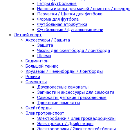
Гетры футбольные
Насосы и иглы для мячей / свисток / секунд
Перчатки / Щитки для футбола
Форма для футбола
Футбольная атрибутика
Футбольные / футзальные мячи
Летний спорт
Акссесуары / Защита
Защита
Чехлы для скейтборда / лонгборда
Шлема
Бадминтон
Большой теннис
Круизеры / Пенниборды / Лонгборды
Ролики
Самокаты
Двухколесные самокаты
Запчасти и аксессуары для самоката
Самокаты детские трехколесные
Трюковые самокаты
Скейтборды
Электротранспорт
Электробайки / Электроквадроциклы
Электрокарт / Дрифт-кары
Электроролики / Электроскейтборды