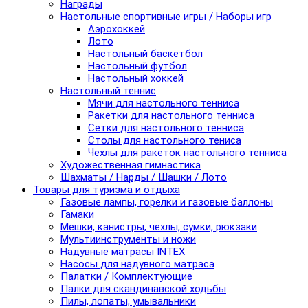
Награды
Настольные спортивные игры / Наборы игр
Аэрохоккей
Лото
Настольный баскетбол
Настольный футбол
Настольный хоккей
Настольный теннис
Мячи для настольного тенниса
Ракетки для настольного тенниса
Сетки для настольного тенниса
Столы для настольного тениса
Чехлы для ракеток настольного тенниса
Художественная гимнастика
Шахматы / Нарды / Шашки / Лото
Товары для туризма и отдыха
Газовые лампы, горелки и газовые баллоны
Гамаки
Мешки, канистры, чехлы, сумки, рюкзаки
Мультиинструменты и ножи
Надувные матрасы INTEX
Насосы для надувного матраса
Палатки / Комплектующие
Палки для скандинавской ходьбы
Пилы, лопаты, умывальники