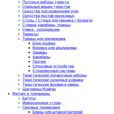
Посуда и наборы туриста
Спальные мешки туристов
Средства для разведения огня
Средства против насекомых
Столы / Стулья для пикника / Кровати
Стяжки, карабины, транцы
Сумка - холодильник
Термосы
Товары для альпинизма
Блок-ролики
Веревка для альпинизма
Зажимы
Карабины
Прочее
Спусковые устройства
Страховочные системы
Туристические подарочные наборы
Туристические складные коврики
Туристические фонари и лампы
Шагомеры/Компас
Фитнес и тренажеры
Батуты
Инверсионные столы
Силовые тренировки
Блины для штанги/гантелей