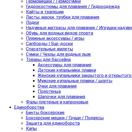
Гермомешки / Гермосумки
Гидрокостюмы для плавания / Гидроодежда
Кайты и трапеции
Ласты, маски, трубки для плавания
Лодки
Надувные матрасы для плавания / Игрушки надув
Обувь для водных видов спорта
Пляжные аксессуары / игры
Сапборды I Sup-доски
Спасательные жилеты
Сумки / Чехлы для водных лыж
Товары для бассейна
Аксессуары для плавания
Детские купальники, плавки
Женские купальники закрытого и открытого
Мужские купальные плавки / шорты
Очки для плавания
Полотенца
Шапочки для плавания
Фалы плетеные и капроновые
Единоборства
Бинты боксерские
Боксерские мешки / Груши / Подвесы
Защита для единоборств
Капы