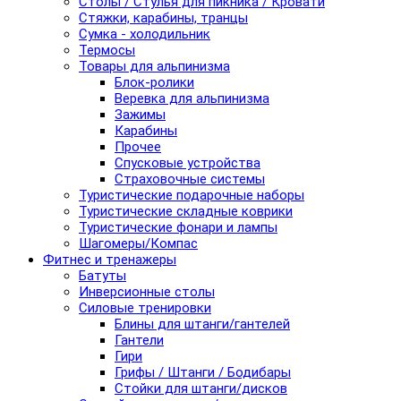
Столы / Стулья для пикника / Кровати
Стяжки, карабины, транцы
Сумка - холодильник
Термосы
Товары для альпинизма
Блок-ролики
Веревка для альпинизма
Зажимы
Карабины
Прочее
Спусковые устройства
Страховочные системы
Туристические подарочные наборы
Туристические складные коврики
Туристические фонари и лампы
Шагомеры/Компас
Фитнес и тренажеры
Батуты
Инверсионные столы
Силовые тренировки
Блины для штанги/гантелей
Гантели
Гири
Грифы / Штанги / Бодибары
Стойки для штанги/дисков