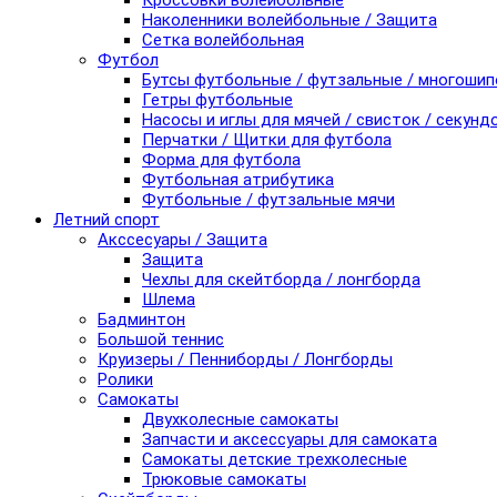
Кроссовки волейбольные
Наколенники волейбольные / Защита
Сетка волейбольная
Футбол
Бутсы футбольные / футзальные / многоши
Гетры футбольные
Насосы и иглы для мячей / свисток / секунд
Перчатки / Щитки для футбола
Форма для футбола
Футбольная атрибутика
Футбольные / футзальные мячи
Летний спорт
Акссесуары / Защита
Защита
Чехлы для скейтборда / лонгборда
Шлема
Бадминтон
Большой теннис
Круизеры / Пенниборды / Лонгборды
Ролики
Самокаты
Двухколесные самокаты
Запчасти и аксессуары для самоката
Самокаты детские трехколесные
Трюковые самокаты