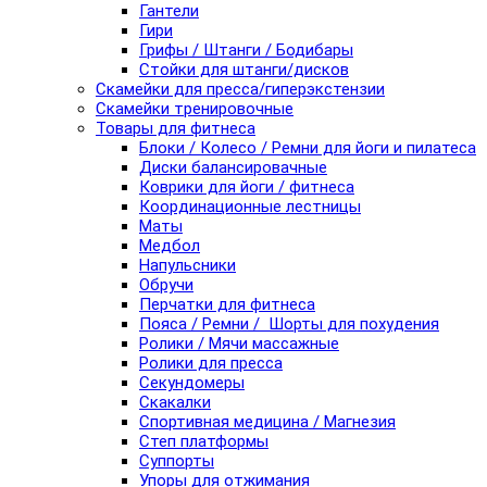
Гантели
Гири
Грифы / Штанги / Бодибары
Стойки для штанги/дисков
Скамейки для пресса/гиперэкстензии
Скамейки тренировочные
Товары для фитнеса
Блоки / Колесо / Ремни для йоги и пилатеса
Диски балансировачные
Коврики для йоги / фитнеса
Координационные лестницы
Маты
Медбол
Напульсники
Обручи
Перчатки для фитнеса
Пояса / Ремни / Шорты для похудения
Ролики / Мячи массажные
Ролики для пресса
Секундомеры
Скакалки
Спортивная медицина / Магнезия
Степ платформы
Суппорты
Упоры для отжимания