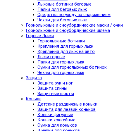
Лыжные ботинки беговые
Палки для беговых лыж
Средства по уходу за снаряжением
Чехлы для беговых лыж
Горнолыжные и сноубордические маски / очки
Горнолыжные и сноубордические шлема
Горные Лыжи
Горнолыжные ботинки
Крепления для горных лыж
Крепления для лыж на авто
Лыжи горные
Палки для горных лыж
Сумки для горнолыжных ботинок
Чехлы для горных лыж
Защита
Защита рук и ног
Защита спины
Защитные шорты
Коньки
Детские раздвижные коньки
Защита для лезвий коньков
Коньки фигурные
Коньки хоккейные
Сумка для коньков
Шнурки для коньков