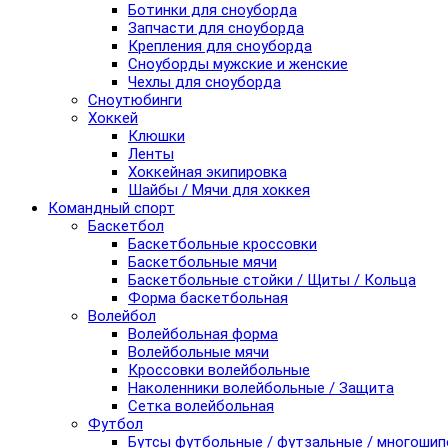
Ботинки для сноуборда
Запчасти для сноуборда
Крепления для сноуборда
Сноуборды мужские и женские
Чехлы для сноуборда
Сноутюбинги
Хоккей
Клюшки
Ленты
Хоккейная экипировка
Шайбы / Мячи для хоккея
Командный спорт
Баскетбол
Баскетбольные кроссовки
Баскетбольные мячи
Баскетбольные стойки / Щиты / Кольца
Форма баскетбольная
Волейбол
Волейбольная форма
Волейбольные мячи
Кроссовки волейбольные
Наколенники волейбольные / Защита
Сетка волейбольная
Футбол
Бутсы футбольные / футзальные / многоши