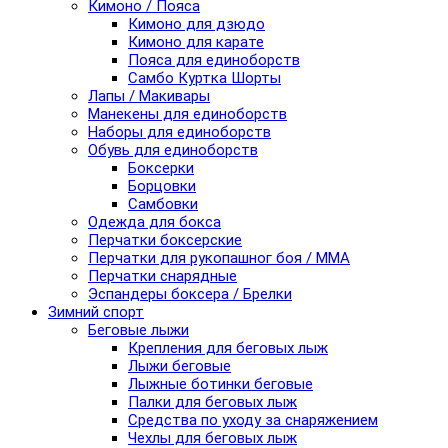
Кимоно / Пояса
Кимоно для дзюдо
Кимоно для карате
Пояса для единоборств
Самбо Куртка Шорты
Лапы / Макивары
Манекены для единоборств
Наборы для единоборств
Обувь для единоборств
Боксерки
Борцовки
Самбовки
Одежда для бокса
Перчатки боксерские
Перчатки для рукопашног боя / ММА
Перчатки снарядные
Эспандеры боксера / Брелки
Зимний спорт
Беговые лыжи
Крепления для беговых лыж
Лыжи беговые
Лыжные ботинки беговые
Палки для беговых лыж
Средства по уходу за снаряжением
Чехлы для беговых лыж