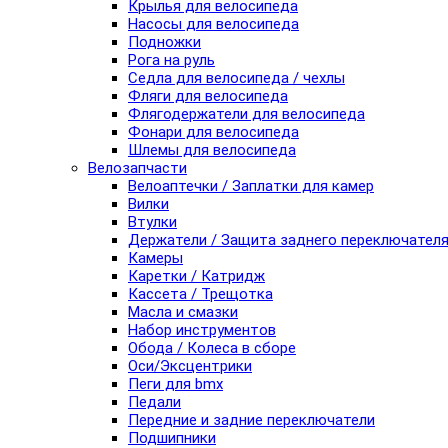
Крылья для велосипеда
Насосы для велосипеда
Подножки
Рога на руль
Седла для велосипеда / чехлы
Фляги для велосипеда
Флягодержатели для велосипеда
Фонари для велосипеда
Шлемы для велосипеда
Велозапчасти
Велоаптечки / Заплатки для камер
Вилки
Втулки
Держатели / Защита заднего переключател
Камеры
Каретки / Катридж
Кассета / Трещотка
Масла и смазки
Набор инструментов
Обода / Колеса в сборе
Оси/Эксцентрики
Пеги для bmx
Педали
Передние и задние переключатели
Подшипники