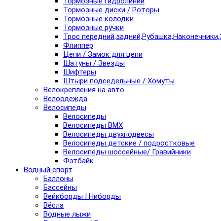
Тормозные гидролинии
Тормозные диски / Роторы
Тормозные колодки
Тормозные ручки
Трос передний,задний,Рубашка,Наконечники,
Флиппер
Цепи / Замок для цепи
Шатуны / Звезды
Шифтеры
Штыри подседельные / Хомуты
Велокрепления на авто
Велоодежда
Велосипеды
Велосипеды
Велосипеды BMX
Велосипеды двухподвесы
Велосипеды детские / подростковые
Велосипеды шоссейные/ Гравийники
Фэтбайк
Водный спорт
Баллоны
Бассейны
Вейкборды I Ниборды
Вёсла
Водные лыжи