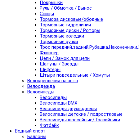
Покрышки
Руль / Обмотка / Вынос
Спицы
Тормоза дисковые/ободные
Тормозные гидролинии
Тормозные диски / Роторы
Тормозные колодки
Тормозные ручки
Трос передний,задний,Рубашка,Наконечники,
Флиппер
Цепи / Замок для цепи
Шатуны / Звезды
Шифтеры
Штыри подседельные / Хомуты
Велокрепления на авто
Велоодежда
Велосипеды
Велосипеды
Велосипеды BMX
Велосипеды двухподвесы
Велосипеды детские / подростковые
Велосипеды шоссейные/ Гравийники
Фэтбайк
Водный спорт
Баллоны