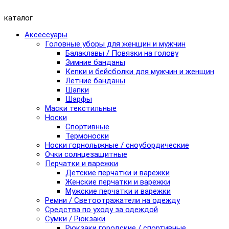
каталог
Аксессуары
Головные уборы для женщин и мужчин
Балаклавы / Повязки на голову
Зимние банданы
Кепки и бейсболки для мужчин и женщин
Летние банданы
Шапки
Шарфы
Маски текстильные
Носки
Спортивные
Термоноски
Носки горнолыжные / сноубордические
Очки солнцезащитные
Перчатки и варежки
Детские перчатки и варежки
Женские перчатки и варежки
Мужские перчатки и варежки
Ремни / Светоотражатели на одежду
Средства по уходу за одеждой
Сумки / Рюкзаки
Рюкзаки городские / спортивные