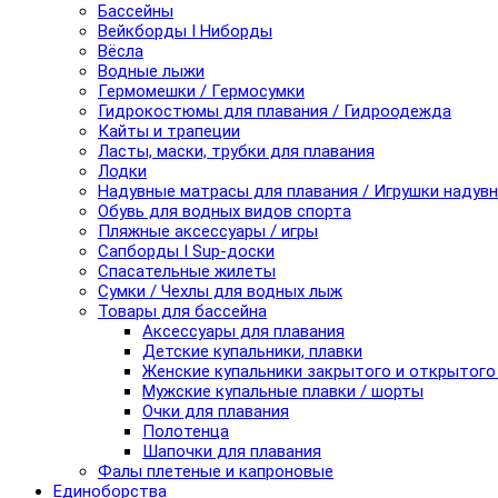
Бассейны
Вейкборды I Ниборды
Вёсла
Водные лыжи
Гермомешки / Гермосумки
Гидрокостюмы для плавания / Гидроодежда
Кайты и трапеции
Ласты, маски, трубки для плавания
Лодки
Надувные матрасы для плавания / Игрушки надув
Обувь для водных видов спорта
Пляжные аксессуары / игры
Сапборды I Sup-доски
Спасательные жилеты
Сумки / Чехлы для водных лыж
Товары для бассейна
Аксессуары для плавания
Детские купальники, плавки
Женские купальники закрытого и открытого
Мужские купальные плавки / шорты
Очки для плавания
Полотенца
Шапочки для плавания
Фалы плетеные и капроновые
Единоборства