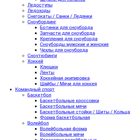
Ледоступы
Ледоходы
Снегокаты / Санки / Ледянки
Сноубординг
Ботинки для сноуборда
Запчасти для сноуборда
Крепления для сноуборда
Сноуборды мужские и женские
Чехлы для сноуборда
Сноутюбинги
Хоккей
Клюшки
Ленты
Хоккейная экипировка
Шайбы / Мячи для хоккея
Командный спорт
Баскетбол
Баскетбольные кроссовки
Баскетбольные мячи
Баскетбольные стойки / Щиты / Кольца
Форма баскетбольная
Волейбол
Волейбольная форма
Волейбольные мячи