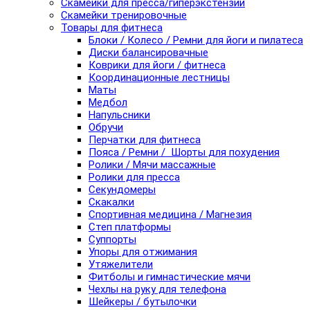
Скамейки для пресса/гиперэкстензии
Скамейки тренировочные
Товары для фитнеса
Блоки / Колесо / Ремни для йоги и пилатеса
Диски балансировачные
Коврики для йоги / фитнеса
Координационные лестницы
Маты
Медбол
Напульсники
Обручи
Перчатки для фитнеса
Пояса / Ремни / Шорты для похудения
Ролики / Мячи массажные
Ролики для пресса
Секундомеры
Скакалки
Спортивная медицина / Магнезия
Степ платформы
Суппорты
Упоры для отжимания
Утяжелители
Фитболы и гимнастические мячи
Чехлы на руку для телефона
Шейкеры / бутылочки