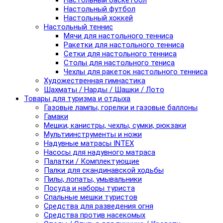
Настольный баскетбол
Настольный футбол
Настольный хоккей
Настольный теннис
Мячи для настольного тенниса
Ракетки для настольного тенниса
Сетки для настольного тенниса
Столы для настольного тениса
Чехлы для ракеток настольного тенниса
Художественная гимнастика
Шахматы / Нарды / Шашки / Лото
Товары для туризма и отдыха
Газовые лампы, горелки и газовые баллоны
Гамаки
Мешки, канистры, чехлы, сумки, рюкзаки
Мультиинструменты и ножи
Надувные матрасы INTEX
Насосы для надувного матраса
Палатки / Комплектующие
Палки для скандинавской ходьбы
Пилы, лопаты, умывальники
Посуда и наборы туриста
Спальные мешки туристов
Средства для разведения огня
Средства против насекомых