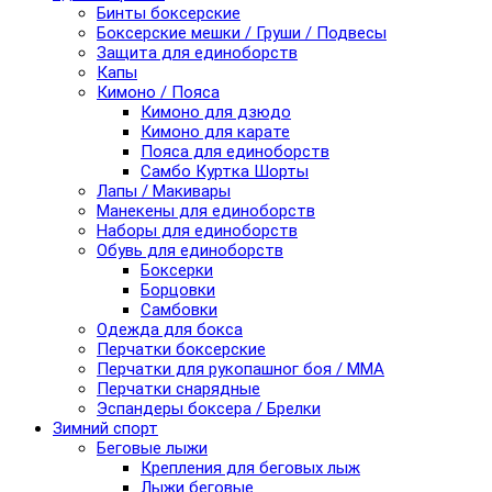
Бинты боксерские
Боксерские мешки / Груши / Подвесы
Защита для единоборств
Капы
Кимоно / Пояса
Кимоно для дзюдо
Кимоно для карате
Пояса для единоборств
Самбо Куртка Шорты
Лапы / Макивары
Манекены для единоборств
Наборы для единоборств
Обувь для единоборств
Боксерки
Борцовки
Самбовки
Одежда для бокса
Перчатки боксерские
Перчатки для рукопашног боя / ММА
Перчатки снарядные
Эспандеры боксера / Брелки
Зимний спорт
Беговые лыжи
Крепления для беговых лыж
Лыжи беговые