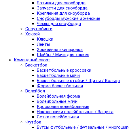
Ботинки для сноуборда
Запчасти для сноуборда
Крепления для сноуборда
Сноуборды мужские и женские
Чехлы для сноуборда
Сноутюбинги
Хоккей
Клюшки
Ленты
Хоккейная экипировка
Шайбы / Мячи для хоккея
Командный спорт
Баскетбол
Баскетбольные кроссовки
Баскетбольные мячи
Баскетбольные стойки / Щиты / Кольца
Форма баскетбольная
Волейбол
Волейбольная форма
Волейбольные мячи
Кроссовки волейбольные
Наколенники волейбольные / Защита
Сетка волейбольная
Футбол
Бутсы футбольные / футзальные / многоши