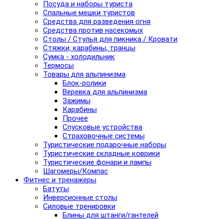
Посуда и наборы туриста
Спальные мешки туристов
Средства для разведения огня
Средства против насекомых
Столы / Стулья для пикника / Кровати
Стяжки, карабины, транцы
Сумка - холодильник
Термосы
Товары для альпинизма
Блок-ролики
Веревка для альпинизма
Зажимы
Карабины
Прочее
Спусковые устройства
Страховочные системы
Туристические подарочные наборы
Туристические складные коврики
Туристические фонари и лампы
Шагомеры/Компас
Фитнес и тренажеры
Батуты
Инверсионные столы
Силовые тренировки
Блины для штанги/гантелей