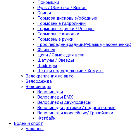
Покрышки
Руль / Обмотка / Вынос
Спицы
Тормоза дисковые/ободные
Тормозные гидролинии
Тормозные диски / Роторы
Тормозные колодки
Тормозные ручки
Трос передний,задний,Рубашка,Наконечники,
Флиппер
Цепи / Замок для цепи
Шатуны / Звезды
Шифтеры
Штыри подседельные / Хомуты
Велокрепления на авто
Велоодежда
Велосипеды
Велосипеды
Велосипеды BMX
Велосипеды двухподвесы
Велосипеды детские / подростковые
Велосипеды шоссейные/ Гравийники
Фэтбайк
Водный спорт
Баллоны