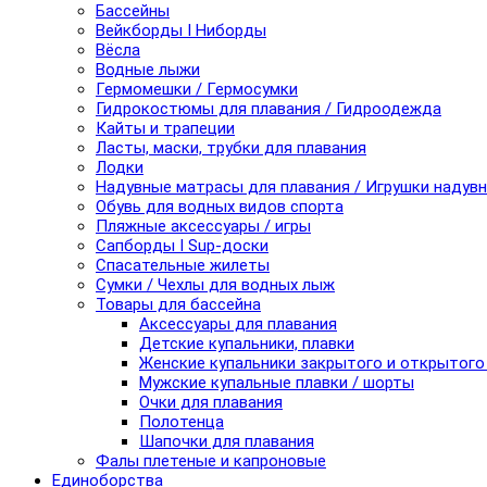
Бассейны
Вейкборды I Ниборды
Вёсла
Водные лыжи
Гермомешки / Гермосумки
Гидрокостюмы для плавания / Гидроодежда
Кайты и трапеции
Ласты, маски, трубки для плавания
Лодки
Надувные матрасы для плавания / Игрушки надув
Обувь для водных видов спорта
Пляжные аксессуары / игры
Сапборды I Sup-доски
Спасательные жилеты
Сумки / Чехлы для водных лыж
Товары для бассейна
Аксессуары для плавания
Детские купальники, плавки
Женские купальники закрытого и открытого
Мужские купальные плавки / шорты
Очки для плавания
Полотенца
Шапочки для плавания
Фалы плетеные и капроновые
Единоборства