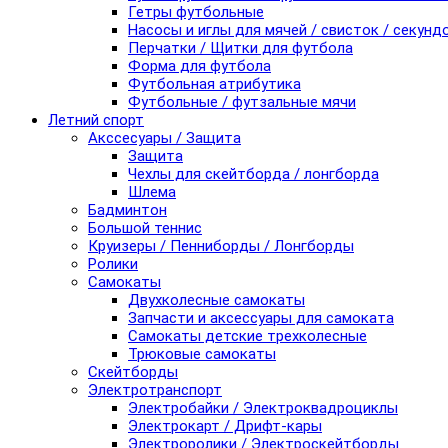
Гетры футбольные
Насосы и иглы для мячей / свисток / секунд
Перчатки / Щитки для футбола
Форма для футбола
Футбольная атрибутика
Футбольные / футзальные мячи
Летний спорт
Акссесуары / Защита
Защита
Чехлы для скейтборда / лонгборда
Шлема
Бадминтон
Большой теннис
Круизеры / Пенниборды / Лонгборды
Ролики
Самокаты
Двухколесные самокаты
Запчасти и аксессуары для самоката
Самокаты детские трехколесные
Трюковые самокаты
Скейтборды
Электротранспорт
Электробайки / Электроквадроциклы
Электрокарт / Дрифт-кары
Электроролики / Электроскейтборды