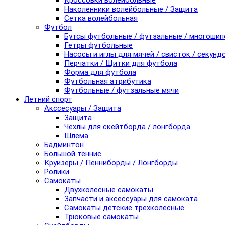
Кроссовки волейбольные
Наколенники волейбольные / Защита
Сетка волейбольная
Футбол
Бутсы футбольные / футзальные / многоши
Гетры футбольные
Насосы и иглы для мячей / свисток / секунд
Перчатки / Щитки для футбола
Форма для футбола
Футбольная атрибутика
Футбольные / футзальные мячи
Летний спорт
Акссесуары / Защита
Защита
Чехлы для скейтборда / лонгборда
Шлема
Бадминтон
Большой теннис
Круизеры / Пенниборды / Лонгборды
Ролики
Самокаты
Двухколесные самокаты
Запчасти и аксессуары для самоката
Самокаты детские трехколесные
Трюковые самокаты