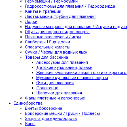
Гермомешки / Гермосумки
Гидрокостюмы для плавания / Гидроодежда
Кайты и трапеции
Ласты, маски, трубки для плавания
Лодки
Надувные матрасы для плавания / Игрушки надув
Обувь для водных видов спорта
Пляжные аксессуары / игры
Сапборды I Sup-доски
Спасательные жилеты
Сумки / Чехлы для водных лыж
Товары для бассейна
Аксессуары для плавания
Детские купальники, плавки
Женские купальники закрытого и открытого
Мужские купальные плавки / шорты
Очки для плавания
Полотенца
Шапочки для плавания
Фалы плетеные и капроновые
Единоборства
Бинты боксерские
Боксерские мешки / Груши / Подвесы
Защита для единоборств
Капы