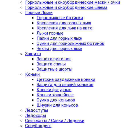
Горнолыжные и сноубордические маски / очки
Горнолыжные и сноубордические шлема
Горные Лыжи
Горнолыжные ботинки
Крепления для горных лыж
Крепления для лыж на авто
Лыжи горные
Палки для горных лыж
Сумки для горнолыжных ботинок
Чехлы для горных лыж
Защита
Защита рук и ног
Защита спины
Защитные шорты
Коньки
Детские раздвижные коньки
Защита для лезвий коньков
Коньки фигурные
Коньки хоккейные
Сумка для коньков
Шнурки для коньков
Ледоступы
Ледоходы
Снегокаты / Санки / Ледянки
Сноубординг