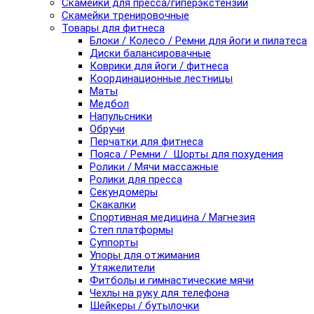
Скамейки для пресса/гиперэкстензии
Скамейки тренировочные
Товары для фитнеса
Блоки / Колесо / Ремни для йоги и пилатеса
Диски балансировачные
Коврики для йоги / фитнеса
Координационные лестницы
Маты
Медбол
Напульсники
Обручи
Перчатки для фитнеса
Пояса / Ремни / Шорты для похудения
Ролики / Мячи массажные
Ролики для пресса
Секундомеры
Скакалки
Спортивная медицина / Магнезия
Степ платформы
Суппорты
Упоры для отжимания
Утяжелители
Фитболы и гимнастические мячи
Чехлы на руку для телефона
Шейкеры / бутылочки