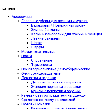
каталог
Аксессуары
Головные уборы для женщин и мужчин
Балаклавы / Повязки на голову
Зимние банданы
Кепки и бейсболки для мужчин и женщин
Летние банданы
Шапки
Шарфы
Маски текстильные
Носки
Спортивные
Термоноски
Носки горнолыжные / сноубордические
Очки солнцезащитные
Перчатки и варежки
Детские перчатки и варежки
Женские перчатки и варежки
Мужские перчатки и варежки
Ремни / Светоотражатели на одежду
Средства по уходу за одеждой
Сумки / Рюкзаки
Рюкзаки городские / спортивные