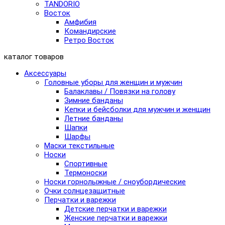
TANDORIO
Восток
Амфибия
Командирские
Ретро Восток
каталог товаров
Аксессуары
Головные уборы для женщин и мужчин
Балаклавы / Повязки на голову
Зимние банданы
Кепки и бейсболки для мужчин и женщин
Летние банданы
Шапки
Шарфы
Маски текстильные
Носки
Спортивные
Термоноски
Носки горнолыжные / сноубордические
Очки солнцезащитные
Перчатки и варежки
Детские перчатки и варежки
Женские перчатки и варежки