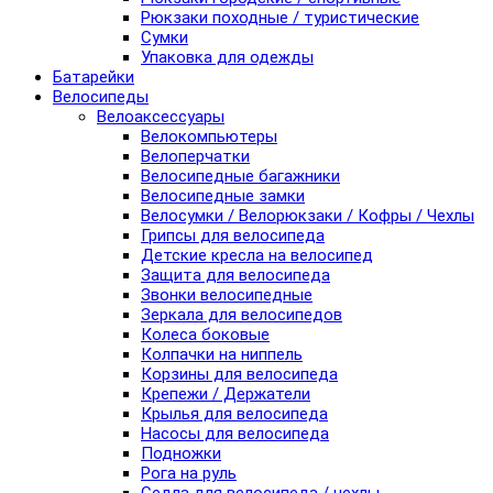
Рюкзаки походные / туристические
Сумки
Упаковка для одежды
Батарейки
Велосипеды
Велоаксессуары
Велокомпьютеры
Велоперчатки
Велосипедные багажники
Велосипедные замки
Велосумки / Велорюкзаки / Кофры / Чехлы
Грипсы для велосипеда
Детские кресла на велосипед
Защита для велосипеда
Звонки велосипедные
Зеркала для велосипедов
Колеса боковые
Колпачки на ниппель
Корзины для велосипеда
Крепежи / Держатели
Крылья для велосипеда
Насосы для велосипеда
Подножки
Рога на руль