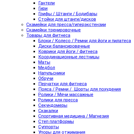
Гантели
Гири
Грифы / Штанги / Бодибары
Стойки для штанги/дисков
Скамейки для пресса/гиперэкстензии
Скамейки тренировочные
Товары для фитнеса
Блоки / Колесо / Ремни для йоги и пилатеса
Диски балансировачные
Коврики для йоги / фитнеса
Координационные лестницы
Маты
Медбол
Напульсники
Обручи
Перчатки для фитнеса
Пояса / Ремни / Шорты для похудения
Ролики / Мячи массажные
Ролики для пресса
Секундомеры
Скакалки
Спортивная медицина / Магнезия
Степ платформы
Суппорты
Упоры для отжимания