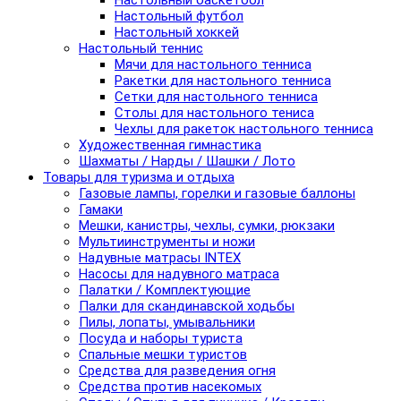
Настольный баскетбол
Настольный футбол
Настольный хоккей
Настольный теннис
Мячи для настольного тенниса
Ракетки для настольного тенниса
Сетки для настольного тенниса
Столы для настольного тениса
Чехлы для ракеток настольного тенниса
Художественная гимнастика
Шахматы / Нарды / Шашки / Лото
Товары для туризма и отдыха
Газовые лампы, горелки и газовые баллоны
Гамаки
Мешки, канистры, чехлы, сумки, рюкзаки
Мультиинструменты и ножи
Надувные матрасы INTEX
Насосы для надувного матраса
Палатки / Комплектующие
Палки для скандинавской ходьбы
Пилы, лопаты, умывальники
Посуда и наборы туриста
Спальные мешки туристов
Средства для разведения огня
Средства против насекомых