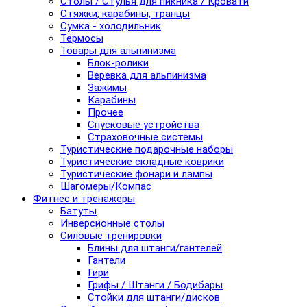
Столы / Стулья для пикника / Кровати
Стяжки, карабины, транцы
Сумка - холодильник
Термосы
Товары для альпинизма
Блок-ролики
Веревка для альпинизма
Зажимы
Карабины
Прочее
Спусковые устройства
Страховочные системы
Туристические подарочные наборы
Туристические складные коврики
Туристические фонари и лампы
Шагомеры/Компас
Фитнес и тренажеры
Батуты
Инверсионные столы
Силовые тренировки
Блины для штанги/гантелей
Гантели
Гири
Грифы / Штанги / Бодибары
Стойки для штанги/дисков