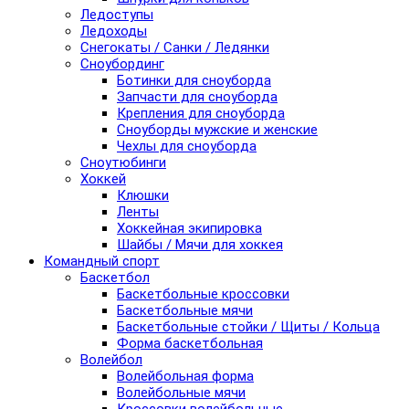
Ледоступы
Ледоходы
Снегокаты / Санки / Ледянки
Сноубординг
Ботинки для сноуборда
Запчасти для сноуборда
Крепления для сноуборда
Сноуборды мужские и женские
Чехлы для сноуборда
Сноутюбинги
Хоккей
Клюшки
Ленты
Хоккейная экипировка
Шайбы / Мячи для хоккея
Командный спорт
Баскетбол
Баскетбольные кроссовки
Баскетбольные мячи
Баскетбольные стойки / Щиты / Кольца
Форма баскетбольная
Волейбол
Волейбольная форма
Волейбольные мячи