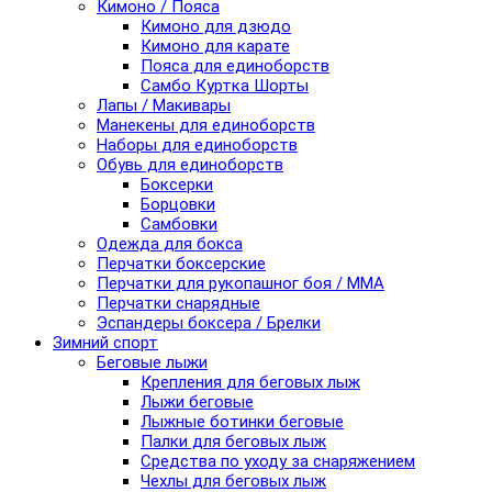
Кимоно / Пояса
Кимоно для дзюдо
Кимоно для карате
Пояса для единоборств
Самбо Куртка Шорты
Лапы / Макивары
Манекены для единоборств
Наборы для единоборств
Обувь для единоборств
Боксерки
Борцовки
Самбовки
Одежда для бокса
Перчатки боксерские
Перчатки для рукопашног боя / ММА
Перчатки снарядные
Эспандеры боксера / Брелки
Зимний спорт
Беговые лыжи
Крепления для беговых лыж
Лыжи беговые
Лыжные ботинки беговые
Палки для беговых лыж
Средства по уходу за снаряжением
Чехлы для беговых лыж