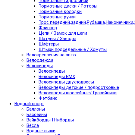
Тормозные гидролинии
Тормозные диски / Роторы
Тормозные колодки
Тормозные ручки
Трос передний,задний,Рубашка,Наконечники,
Флиппер
Цепи / Замок для цепи
Шатуны / Звезды
Шифтеры
Штыри подседельные / Хомуты
Велокрепления на авто
Велоодежда
Велосипеды
Велосипеды
Велосипеды BMX
Велосипеды двухподвесы
Велосипеды детские / подростковые
Велосипеды шоссейные/ Гравийники
Фэтбайк
Водный спорт
Баллоны
Бассейны
Вейкборды I Ниборды
Вёсла
Водные лыжи