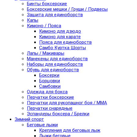
Бинты боксерские
Боксерские мешки / Груши / Подвесы
Защита для единоборств
Капы
Кимоно / Пояса
Кимоно для дзюдо
Кимоно для карате
Пояса для единоборств
Самбо Куртка Шорты
Лапы / Макивары
Манекены для единоборств
Наборы для единоборств
Обувь для единоборств
Боксерки
Борцовки
Самбовки
Одежда для бокса
Перчатки боксерские
Перчатки для рукопашног боя / ММА
Перчатки снарядные
Эспандеры боксера / Брелки
Зимний спорт
Беговые лыжи
Крепления для беговых лыж
Лыжи беговые