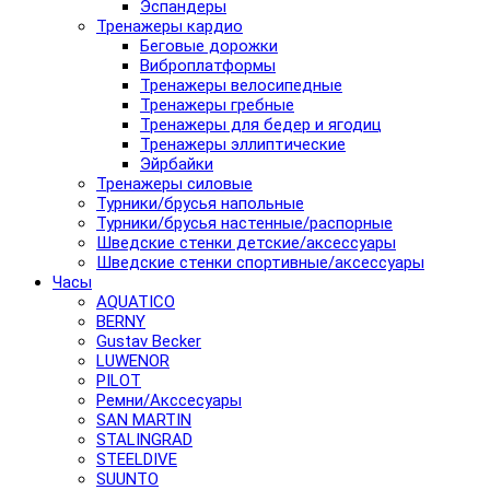
Эспандеры
Тренажеры кардио
Беговые дорожки
Виброплатформы
Тренажеры велосипедные
Тренажеры гребные
Тренажеры для бедер и ягодиц
Тренажеры эллиптические
Эйрбайки
Тренажеры силовые
Турники/брусья напольные
Турники/брусья настенные/распорные
Шведские стенки детские/аксессуары
Шведские стенки спортивные/аксессуары
Часы
AQUATICO
BERNY
Gustav Becker
LUWENOR
PILOT
Pемни/Акссесуары
SAN MARTIN
STALINGRAD
STEELDIVE
SUUNTO