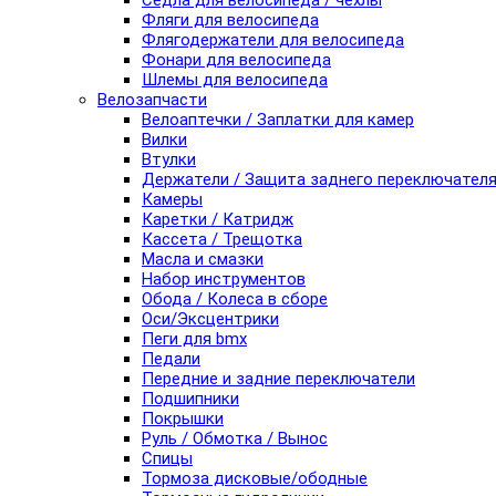
Седла для велосипеда / чехлы
Фляги для велосипеда
Флягодержатели для велосипеда
Фонари для велосипеда
Шлемы для велосипеда
Велозапчасти
Велоаптечки / Заплатки для камер
Вилки
Втулки
Держатели / Защита заднего переключател
Камеры
Каретки / Катридж
Кассета / Трещотка
Масла и смазки
Набор инструментов
Обода / Колеса в сборе
Оси/Эксцентрики
Пеги для bmx
Педали
Передние и задние переключатели
Подшипники
Покрышки
Руль / Обмотка / Вынос
Спицы
Тормоза дисковые/ободные