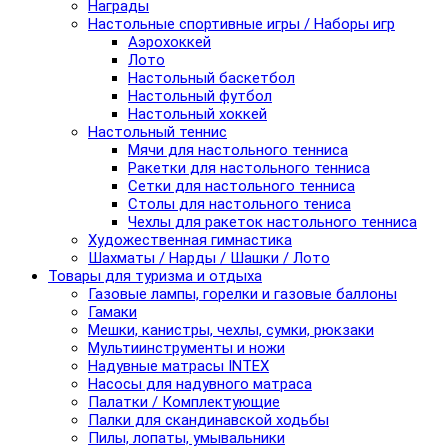
Награды
Настольные спортивные игры / Наборы игр
Аэрохоккей
Лото
Настольный баскетбол
Настольный футбол
Настольный хоккей
Настольный теннис
Мячи для настольного тенниса
Ракетки для настольного тенниса
Сетки для настольного тенниса
Столы для настольного тениса
Чехлы для ракеток настольного тенниса
Художественная гимнастика
Шахматы / Нарды / Шашки / Лото
Товары для туризма и отдыха
Газовые лампы, горелки и газовые баллоны
Гамаки
Мешки, канистры, чехлы, сумки, рюкзаки
Мультиинструменты и ножи
Надувные матрасы INTEX
Насосы для надувного матраса
Палатки / Комплектующие
Палки для скандинавской ходьбы
Пилы, лопаты, умывальники