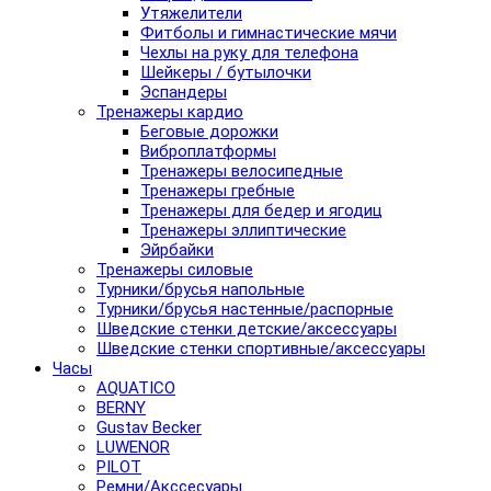
Утяжелители
Фитболы и гимнастические мячи
Чехлы на руку для телефона
Шейкеры / бутылочки
Эспандеры
Тренажеры кардио
Беговые дорожки
Виброплатформы
Тренажеры велосипедные
Тренажеры гребные
Тренажеры для бедер и ягодиц
Тренажеры эллиптические
Эйрбайки
Тренажеры силовые
Турники/брусья напольные
Турники/брусья настенные/распорные
Шведские стенки детские/аксессуары
Шведские стенки спортивные/аксессуары
Часы
AQUATICO
BERNY
Gustav Becker
LUWENOR
PILOT
Pемни/Акссесуары