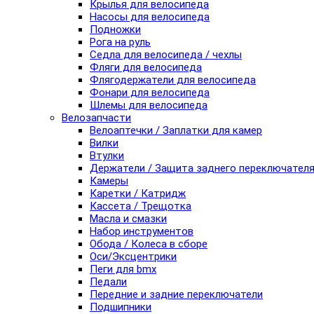
Крылья для велосипеда
Насосы для велосипеда
Подножки
Рога на руль
Седла для велосипеда / чехлы
Фляги для велосипеда
Флягодержатели для велосипеда
Фонари для велосипеда
Шлемы для велосипеда
Велозапчасти
Велоаптечки / Заплатки для камер
Вилки
Втулки
Держатели / Защита заднего переключател
Камеры
Каретки / Катридж
Кассета / Трещотка
Масла и смазки
Набор инструментов
Обода / Колеса в сборе
Оси/Эксцентрики
Пеги для bmx
Педали
Передние и задние переключатели
Подшипники