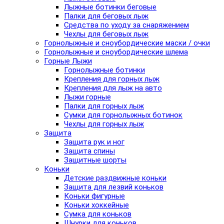
Лыжные ботинки беговые
Палки для беговых лыж
Средства по уходу за снаряжением
Чехлы для беговых лыж
Горнолыжные и сноубордические маски / очки
Горнолыжные и сноубордические шлема
Горные Лыжи
Горнолыжные ботинки
Крепления для горных лыж
Крепления для лыж на авто
Лыжи горные
Палки для горных лыж
Сумки для горнолыжных ботинок
Чехлы для горных лыж
Защита
Защита рук и ног
Защита спины
Защитные шорты
Коньки
Детские раздвижные коньки
Защита для лезвий коньков
Коньки фигурные
Коньки хоккейные
Сумка для коньков
Шнурки для коньков