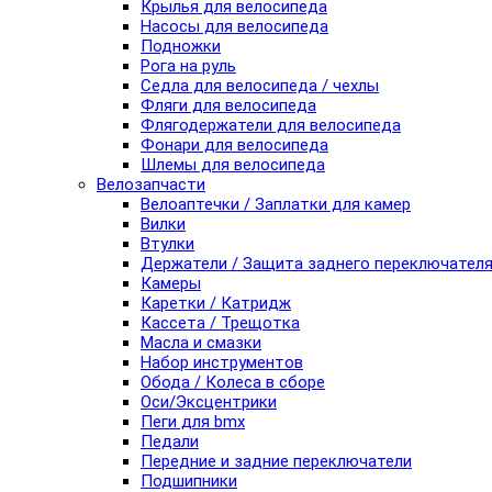
Крылья для велосипеда
Насосы для велосипеда
Подножки
Рога на руль
Седла для велосипеда / чехлы
Фляги для велосипеда
Флягодержатели для велосипеда
Фонари для велосипеда
Шлемы для велосипеда
Велозапчасти
Велоаптечки / Заплатки для камер
Вилки
Втулки
Держатели / Защита заднего переключател
Камеры
Каретки / Катридж
Кассета / Трещотка
Масла и смазки
Набор инструментов
Обода / Колеса в сборе
Оси/Эксцентрики
Пеги для bmx
Педали
Передние и задние переключатели
Подшипники