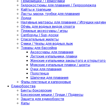
Гермомешки / Гермосумки
Гидрокостюмы для плавания / Гидроодежда
Кайты и трапеции
Ласты, маски, трубки для плавания
Лодки
Надувные матрасы для плавания / Игрушки надув
Обувь для водных видов спорта
Пляжные аксессуары / игры
Сапборды I Sup-доски
Спасательные жилеты
Сумки / Чехлы для водных лыж
Товары для бассейна
Аксессуары для плавания
Детские купальники, плавки
Женские купальники закрытого и открытого
Мужские купальные плавки / шорты
Очки для плавания
Полотенца
Шапочки для плавания
Фалы плетеные и капроновые
Единоборства
Бинты боксерские
Боксерские мешки / Груши / Подвесы
Защита для единоборств
Капы