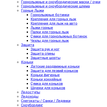
Горнолыжные и сноубордические маски / очки
Горнолыжные и сноубордические шлема
Горные Лыжи
Горнолыжные ботинки
Крепления для горных лыж
Крепления для лыж на авто
Лыжи горные
Палки для горных лыж
Сумки для горнолыжных ботинок
Чехлы для горных лыж
Защита
Защита рук и ног
Защита спины
Защитные шорты
Коньки
Детские раздвижные коньки
Защита для лезвий коньков
Коньки фигурные
Коньки хоккейные
Сумка для коньков
Шнурки для коньков
Ледоступы
Ледоходы
Снегокаты / Санки / Ледянки
Сноубординг