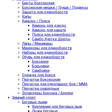
Бинты боксерские
Боксерские мешки / Груши / Подвесы
Защита для единоборств
Капы
Кимоно / Пояса
Кимоно для дзюдо
Кимоно для карате
Пояса для единоборств
Самбо Куртка Шорты
Лапы / Макивары
Манекены для единоборств
Наборы для единоборств
Обувь для единоборств
Боксерки
Борцовки
Самбовки
Одежда для бокса
Перчатки боксерские
Перчатки для рукопашног боя / ММА
Перчатки снарядные
Эспандеры боксера / Брелки
Зимний спорт
Беговые лыжи
Крепления для беговых лыж
Лыжи беговые