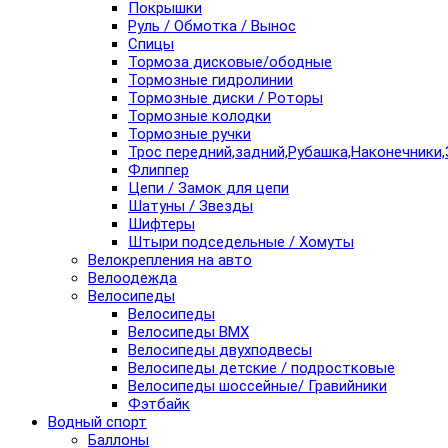
Покрышки
Руль / Обмотка / Вынос
Спицы
Тормоза дисковые/ободные
Тормозные гидролинии
Тормозные диски / Роторы
Тормозные колодки
Тормозные ручки
Трос передний,задний,Рубашка,Наконечники,
Флиппер
Цепи / Замок для цепи
Шатуны / Звезды
Шифтеры
Штыри подседельные / Хомуты
Велокрепления на авто
Велоодежда
Велосипеды
Велосипеды
Велосипеды BMX
Велосипеды двухподвесы
Велосипеды детские / подростковые
Велосипеды шоссейные/ Гравийники
Фэтбайк
Водный спорт
Баллоны