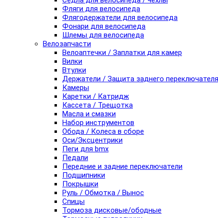
Седла для велосипеда / чехлы
Фляги для велосипеда
Флягодержатели для велосипеда
Фонари для велосипеда
Шлемы для велосипеда
Велозапчасти
Велоаптечки / Заплатки для камер
Вилки
Втулки
Держатели / Защита заднего переключател
Камеры
Каретки / Катридж
Кассета / Трещотка
Масла и смазки
Набор инструментов
Обода / Колеса в сборе
Оси/Эксцентрики
Пеги для bmx
Педали
Передние и задние переключатели
Подшипники
Покрышки
Руль / Обмотка / Вынос
Спицы
Тормоза дисковые/ободные