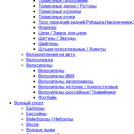
Тормозные гидролинии
Тормозные диски / Роторы
Тормозные колодки
Тормозные ручки
Трос передний,задний,Рубашка,Наконечники,
Флиппер
Цепи / Замок для цепи
Шатуны / Звезды
Шифтеры
Штыри подседельные / Хомуты
Велокрепления на авто
Велоодежда
Велосипеды
Велосипеды
Велосипеды BMX
Велосипеды двухподвесы
Велосипеды детские / подростковые
Велосипеды шоссейные/ Гравийники
Фэтбайк
Водный спорт
Баллоны
Бассейны
Вейкборды I Ниборды
Вёсла
Водные лыжи