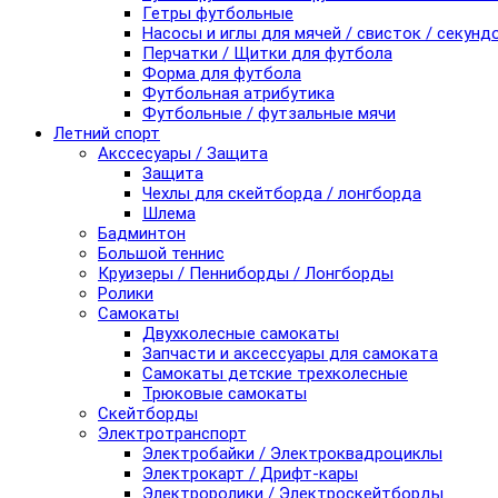
Гетры футбольные
Насосы и иглы для мячей / свисток / секунд
Перчатки / Щитки для футбола
Форма для футбола
Футбольная атрибутика
Футбольные / футзальные мячи
Летний спорт
Акссесуары / Защита
Защита
Чехлы для скейтборда / лонгборда
Шлема
Бадминтон
Большой теннис
Круизеры / Пенниборды / Лонгборды
Ролики
Самокаты
Двухколесные самокаты
Запчасти и аксессуары для самоката
Самокаты детские трехколесные
Трюковые самокаты
Скейтборды
Электротранспорт
Электробайки / Электроквадроциклы
Электрокарт / Дрифт-кары
Электроролики / Электроскейтборды