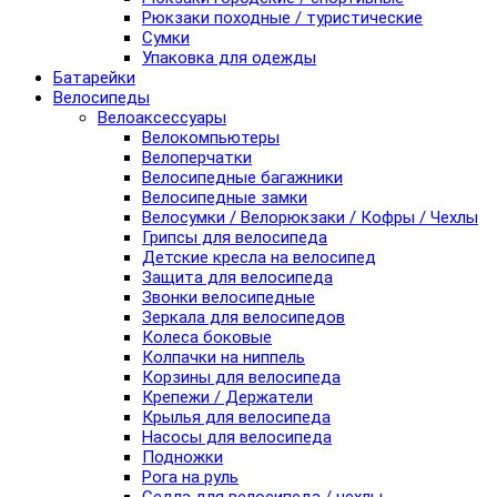
Рюкзаки походные / туристические
Сумки
Упаковка для одежды
Батарейки
Велосипеды
Велоаксессуары
Велокомпьютеры
Велоперчатки
Велосипедные багажники
Велосипедные замки
Велосумки / Велорюкзаки / Кофры / Чехлы
Грипсы для велосипеда
Детские кресла на велосипед
Защита для велосипеда
Звонки велосипедные
Зеркала для велосипедов
Колеса боковые
Колпачки на ниппель
Корзины для велосипеда
Крепежи / Держатели
Крылья для велосипеда
Насосы для велосипеда
Подножки
Рога на руль