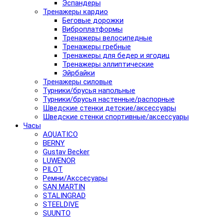
Эспандеры
Тренажеры кардио
Беговые дорожки
Виброплатформы
Тренажеры велосипедные
Тренажеры гребные
Тренажеры для бедер и ягодиц
Тренажеры эллиптические
Эйрбайки
Тренажеры силовые
Турники/брусья напольные
Турники/брусья настенные/распорные
Шведские стенки детские/аксессуары
Шведские стенки спортивные/аксессуары
Часы
AQUATICO
BERNY
Gustav Becker
LUWENOR
PILOT
Pемни/Акссесуары
SAN MARTIN
STALINGRAD
STEELDIVE
SUUNTO