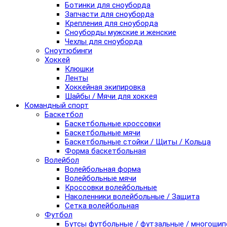
Ботинки для сноуборда
Запчасти для сноуборда
Крепления для сноуборда
Сноуборды мужские и женские
Чехлы для сноуборда
Сноутюбинги
Хоккей
Клюшки
Ленты
Хоккейная экипировка
Шайбы / Мячи для хоккея
Командный спорт
Баскетбол
Баскетбольные кроссовки
Баскетбольные мячи
Баскетбольные стойки / Щиты / Кольца
Форма баскетбольная
Волейбол
Волейбольная форма
Волейбольные мячи
Кроссовки волейбольные
Наколенники волейбольные / Защита
Сетка волейбольная
Футбол
Бутсы футбольные / футзальные / многоши