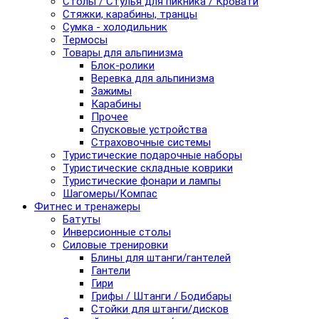
Столы / Стулья для пикника / Кровати
Стяжки, карабины, транцы
Сумка - холодильник
Термосы
Товары для альпинизма
Блок-ролики
Веревка для альпинизма
Зажимы
Карабины
Прочее
Спусковые устройства
Страховочные системы
Туристические подарочные наборы
Туристические складные коврики
Туристические фонари и лампы
Шагомеры/Компас
Фитнес и тренажеры
Батуты
Инверсионные столы
Силовые тренировки
Блины для штанги/гантелей
Гантели
Гири
Грифы / Штанги / Бодибары
Стойки для штанги/дисков