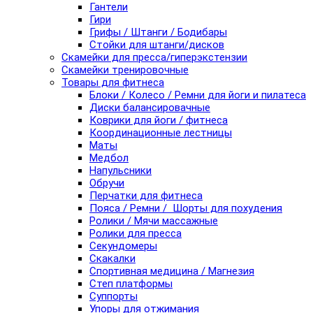
Гантели
Гири
Грифы / Штанги / Бодибары
Стойки для штанги/дисков
Скамейки для пресса/гиперэкстензии
Скамейки тренировочные
Товары для фитнеса
Блоки / Колесо / Ремни для йоги и пилатеса
Диски балансировачные
Коврики для йоги / фитнеса
Координационные лестницы
Маты
Медбол
Напульсники
Обручи
Перчатки для фитнеса
Пояса / Ремни / Шорты для похудения
Ролики / Мячи массажные
Ролики для пресса
Секундомеры
Скакалки
Спортивная медицина / Магнезия
Степ платформы
Суппорты
Упоры для отжимания