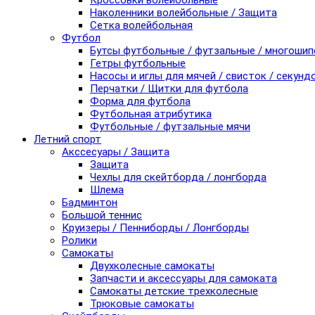
Кроссовки волейбольные
Наколенники волейбольные / Защита
Сетка волейбольная
Футбол
Бутсы футбольные / футзальные / многоши
Гетры футбольные
Насосы и иглы для мячей / свисток / секунд
Перчатки / Щитки для футбола
Форма для футбола
Футбольная атрибутика
Футбольные / футзальные мячи
Летний спорт
Акссесуары / Защита
Защита
Чехлы для скейтборда / лонгборда
Шлема
Бадминтон
Большой теннис
Круизеры / Пенниборды / Лонгборды
Ролики
Самокаты
Двухколесные самокаты
Запчасти и аксессуары для самоката
Самокаты детские трехколесные
Трюковые самокаты