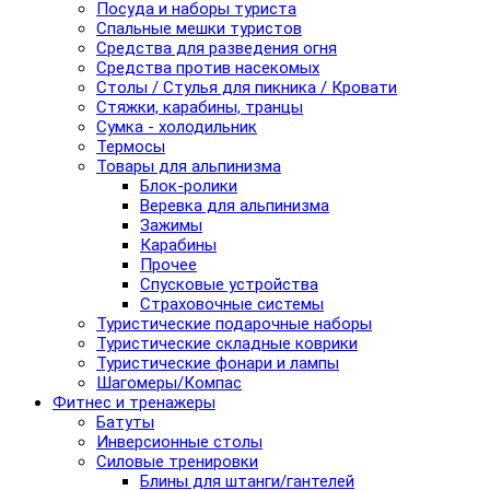
Посуда и наборы туриста
Спальные мешки туристов
Средства для разведения огня
Средства против насекомых
Столы / Стулья для пикника / Кровати
Стяжки, карабины, транцы
Сумка - холодильник
Термосы
Товары для альпинизма
Блок-ролики
Веревка для альпинизма
Зажимы
Карабины
Прочее
Спусковые устройства
Страховочные системы
Туристические подарочные наборы
Туристические складные коврики
Туристические фонари и лампы
Шагомеры/Компас
Фитнес и тренажеры
Батуты
Инверсионные столы
Силовые тренировки
Блины для штанги/гантелей