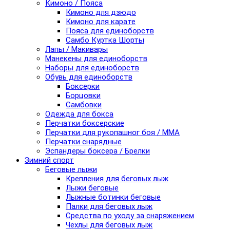
Кимоно / Пояса
Кимоно для дзюдо
Кимоно для карате
Пояса для единоборств
Самбо Куртка Шорты
Лапы / Макивары
Манекены для единоборств
Наборы для единоборств
Обувь для единоборств
Боксерки
Борцовки
Самбовки
Одежда для бокса
Перчатки боксерские
Перчатки для рукопашног боя / ММА
Перчатки снарядные
Эспандеры боксера / Брелки
Зимний спорт
Беговые лыжи
Крепления для беговых лыж
Лыжи беговые
Лыжные ботинки беговые
Палки для беговых лыж
Средства по уходу за снаряжением
Чехлы для беговых лыж