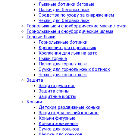
Лыжные ботинки беговые
Палки для беговых лыж
Средства по уходу за снаряжением
Чехлы для беговых лыж
Горнолыжные и сноубордические маски / очки
Горнолыжные и сноубордические шлема
Горные Лыжи
Горнолыжные ботинки
Крепления для горных лыж
Крепления для лыж на авто
Лыжи горные
Палки для горных лыж
Сумки для горнолыжных ботинок
Чехлы для горных лыж
Защита
Защита рук и ног
Защита спины
Защитные шорты
Коньки
Детские раздвижные коньки
Защита для лезвий коньков
Коньки фигурные
Коньки хоккейные
Сумка для коньков
Шнурки для коньков