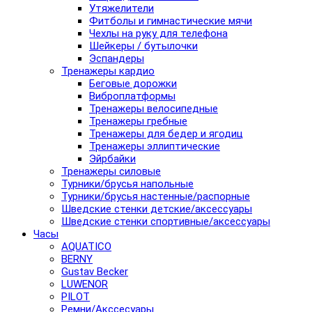
Утяжелители
Фитболы и гимнастические мячи
Чехлы на руку для телефона
Шейкеры / бутылочки
Эспандеры
Тренажеры кардио
Беговые дорожки
Виброплатформы
Тренажеры велосипедные
Тренажеры гребные
Тренажеры для бедер и ягодиц
Тренажеры эллиптические
Эйрбайки
Тренажеры силовые
Турники/брусья напольные
Турники/брусья настенные/распорные
Шведские стенки детские/аксессуары
Шведские стенки спортивные/аксессуары
Часы
AQUATICO
BERNY
Gustav Becker
LUWENOR
PILOT
Pемни/Акссесуары