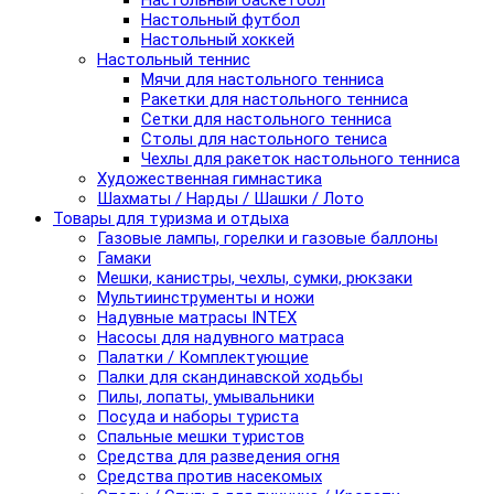
Настольный баскетбол
Настольный футбол
Настольный хоккей
Настольный теннис
Мячи для настольного тенниса
Ракетки для настольного тенниса
Сетки для настольного тенниса
Столы для настольного тениса
Чехлы для ракеток настольного тенниса
Художественная гимнастика
Шахматы / Нарды / Шашки / Лото
Товары для туризма и отдыха
Газовые лампы, горелки и газовые баллоны
Гамаки
Мешки, канистры, чехлы, сумки, рюкзаки
Мультиинструменты и ножи
Надувные матрасы INTEX
Насосы для надувного матраса
Палатки / Комплектующие
Палки для скандинавской ходьбы
Пилы, лопаты, умывальники
Посуда и наборы туриста
Спальные мешки туристов
Средства для разведения огня
Средства против насекомых