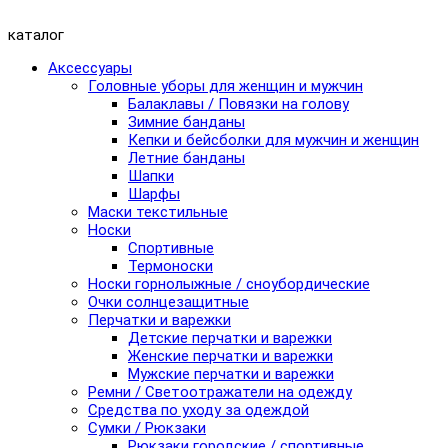
каталог
Аксессуары
Головные уборы для женщин и мужчин
Балаклавы / Повязки на голову
Зимние банданы
Кепки и бейсболки для мужчин и женщин
Летние банданы
Шапки
Шарфы
Маски текстильные
Носки
Спортивные
Термоноски
Носки горнолыжные / сноубордические
Очки солнцезащитные
Перчатки и варежки
Детские перчатки и варежки
Женские перчатки и варежки
Мужские перчатки и варежки
Ремни / Светоотражатели на одежду
Средства по уходу за одеждой
Сумки / Рюкзаки
Рюкзаки городские / спортивные