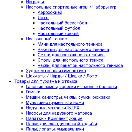
Награды
Настольные спортивные игры / Наборы игр
Аэрохоккей
Лото
Настольный баскетбол
Настольный футбол
Настольный хоккей
Настольный теннис
Мячи для настольного тенниса
Ракетки для настольного тенниса
Сетки для настольного тенниса
Столы для настольного тениса
Чехлы для ракеток настольного тенниса
Художественная гимнастика
Шахматы / Нарды / Шашки / Лото
Товары для туризма и отдыха
Газовые лампы, горелки и газовые баллоны
Гамаки
Мешки, канистры, чехлы, сумки, рюкзаки
Мультиинструменты и ножи
Надувные матрасы INTEX
Насосы для надувного матраса
Палатки / Комплектующие
Палки для скандинавской ходьбы
Пилы, лопаты, умывальники