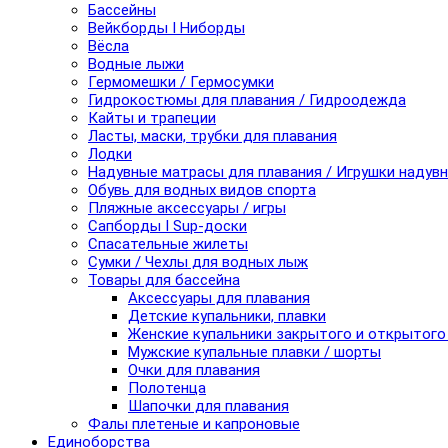
Бассейны
Вейкборды I Ниборды
Вёсла
Водные лыжи
Гермомешки / Гермосумки
Гидрокостюмы для плавания / Гидроодежда
Кайты и трапеции
Ласты, маски, трубки для плавания
Лодки
Надувные матрасы для плавания / Игрушки надув
Обувь для водных видов спорта
Пляжные аксессуары / игры
Сапборды I Sup-доски
Спасательные жилеты
Сумки / Чехлы для водных лыж
Товары для бассейна
Аксессуары для плавания
Детские купальники, плавки
Женские купальники закрытого и открытого
Мужские купальные плавки / шорты
Очки для плавания
Полотенца
Шапочки для плавания
Фалы плетеные и капроновые
Единоборства