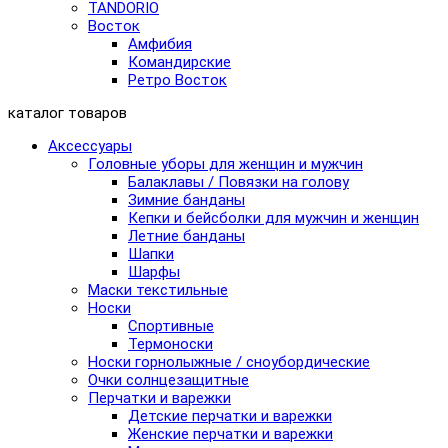
TANDORIO
Восток
Амфибия
Командирские
Ретро Восток
каталог товаров
Аксессуары
Головные уборы для женщин и мужчин
Балаклавы / Повязки на голову
Зимние банданы
Кепки и бейсболки для мужчин и женщин
Летние банданы
Шапки
Шарфы
Маски текстильные
Носки
Спортивные
Термоноски
Носки горнолыжные / сноубордические
Очки солнцезащитные
Перчатки и варежки
Детские перчатки и варежки
Женские перчатки и варежки