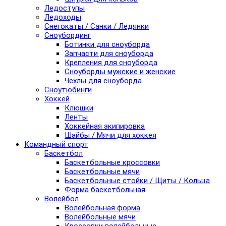
Ледоступы
Ледоходы
Снегокаты / Санки / Ледянки
Сноубординг
Ботинки для сноуборда
Запчасти для сноуборда
Крепления для сноуборда
Сноуборды мужские и женские
Чехлы для сноуборда
Сноутюбинги
Хоккей
Клюшки
Ленты
Хоккейная экипировка
Шайбы / Мячи для хоккея
Командный спорт
Баскетбол
Баскетбольные кроссовки
Баскетбольные мячи
Баскетбольные стойки / Щиты / Кольца
Форма баскетбольная
Волейбол
Волейбольная форма
Волейбольные мячи