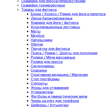
Скамейки для пресса/гиперэкстензии
Скамейки тренировочные
Товары для фитнеса
Блоки / Колесо / Ремни для йоги и пилатеса
Диски балансировачные
Коврики для йоги / фитнеса
Координационные лестницы
Маты
Медбол
Напульсники
Обручи
Перчатки для фитнеса
Пояса / Ремни / Шорты для похудения
Ролики / Мячи массажные
Ролики для пресса
Секундомеры
Скакалки
Спортивная медицина / Магнезия
Степ платформы
Суппорты
Упоры для отжимания
Утяжелители
Фитболы и гимнастические мячи
Чехлы на руку для телефона
Шейкеры / бутылочки