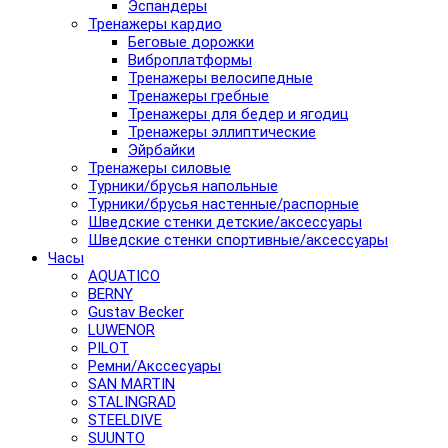
Эспандеры
Тренажеры кардио
Беговые дорожки
Виброплатформы
Тренажеры велосипедные
Тренажеры гребные
Тренажеры для бедер и ягодиц
Тренажеры эллиптические
Эйрбайки
Тренажеры силовые
Турники/брусья напольные
Турники/брусья настенные/распорные
Шведские стенки детские/аксессуары
Шведские стенки спортивные/аксессуары
Часы
AQUATICO
BERNY
Gustav Becker
LUWENOR
PILOT
Pемни/Акссесуары
SAN MARTIN
STALINGRAD
STEELDIVE
SUUNTO