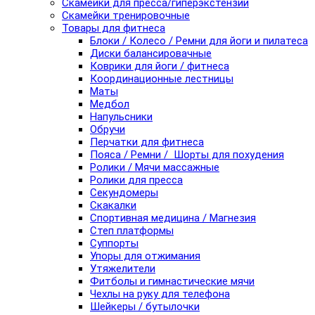
Скамейки для пресса/гиперэкстензии
Скамейки тренировочные
Товары для фитнеса
Блоки / Колесо / Ремни для йоги и пилатеса
Диски балансировачные
Коврики для йоги / фитнеса
Координационные лестницы
Маты
Медбол
Напульсники
Обручи
Перчатки для фитнеса
Пояса / Ремни / Шорты для похудения
Ролики / Мячи массажные
Ролики для пресса
Секундомеры
Скакалки
Спортивная медицина / Магнезия
Степ платформы
Суппорты
Упоры для отжимания
Утяжелители
Фитболы и гимнастические мячи
Чехлы на руку для телефона
Шейкеры / бутылочки