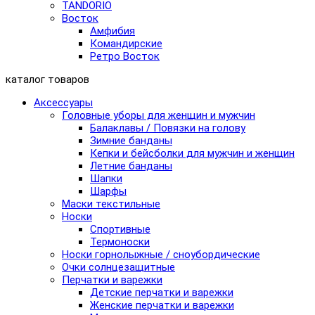
TANDORIO
Восток
Амфибия
Командирские
Ретро Восток
каталог товаров
Аксессуары
Головные уборы для женщин и мужчин
Балаклавы / Повязки на голову
Зимние банданы
Кепки и бейсболки для мужчин и женщин
Летние банданы
Шапки
Шарфы
Маски текстильные
Носки
Спортивные
Термоноски
Носки горнолыжные / сноубордические
Очки солнцезащитные
Перчатки и варежки
Детские перчатки и варежки
Женские перчатки и варежки