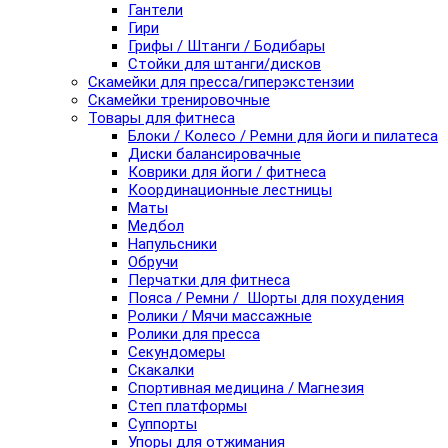
Гантели
Гири
Грифы / Штанги / Бодибары
Стойки для штанги/дисков
Скамейки для пресса/гиперэкстензии
Скамейки тренировочные
Товары для фитнеса
Блоки / Колесо / Ремни для йоги и пилатеса
Диски балансировачные
Коврики для йоги / фитнеса
Координационные лестницы
Маты
Медбол
Напульсники
Обручи
Перчатки для фитнеса
Пояса / Ремни / Шорты для похудения
Ролики / Мячи массажные
Ролики для пресса
Секундомеры
Скакалки
Спортивная медицина / Магнезия
Степ платформы
Суппорты
Упоры для отжимания