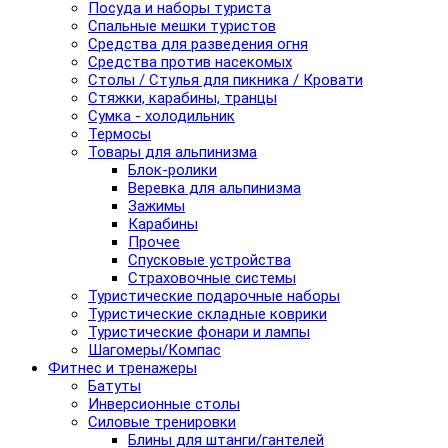
Посуда и наборы туриста
Спальные мешки туристов
Средства для разведения огня
Средства против насекомых
Столы / Стулья для пикника / Кровати
Стяжки, карабины, транцы
Сумка - холодильник
Термосы
Товары для альпинизма
Блок-ролики
Веревка для альпинизма
Зажимы
Карабины
Прочее
Спусковые устройства
Страховочные системы
Туристические подарочные наборы
Туристические складные коврики
Туристические фонари и лампы
Шагомеры/Компас
Фитнес и тренажеры
Батуты
Инверсионные столы
Силовые тренировки
Блины для штанги/гантелей