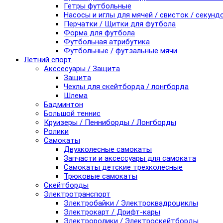
Гетры футбольные
Насосы и иглы для мячей / свисток / секунд
Перчатки / Щитки для футбола
Форма для футбола
Футбольная атрибутика
Футбольные / футзальные мячи
Летний спорт
Акссесуары / Защита
Защита
Чехлы для скейтборда / лонгборда
Шлема
Бадминтон
Большой теннис
Круизеры / Пенниборды / Лонгборды
Ролики
Самокаты
Двухколесные самокаты
Запчасти и аксессуары для самоката
Самокаты детские трехколесные
Трюковые самокаты
Скейтборды
Электротранспорт
Электробайки / Электроквадроциклы
Электрокарт / Дрифт-кары
Электроролики / Электроскейтборды