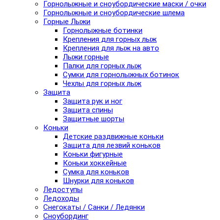
Горнолыжные и сноубордические маски / очки
Горнолыжные и сноубордические шлема
Горные Лыжи
Горнолыжные ботинки
Крепления для горных лыж
Крепления для лыж на авто
Лыжи горные
Палки для горных лыж
Сумки для горнолыжных ботинок
Чехлы для горных лыж
Защита
Защита рук и ног
Защита спины
Защитные шорты
Коньки
Детские раздвижные коньки
Защита для лезвий коньков
Коньки фигурные
Коньки хоккейные
Сумка для коньков
Шнурки для коньков
Ледоступы
Ледоходы
Снегокаты / Санки / Ледянки
Сноубординг