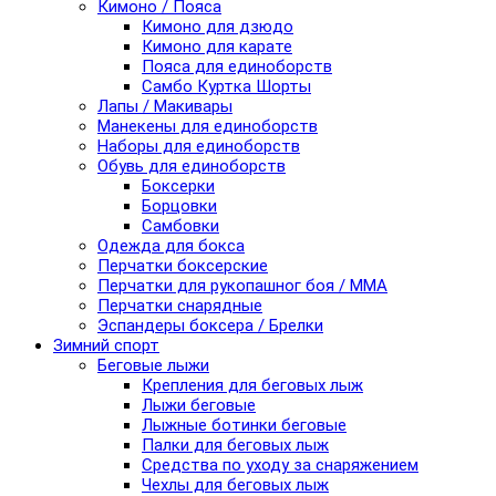
Кимоно / Пояса
Кимоно для дзюдо
Кимоно для карате
Пояса для единоборств
Самбо Куртка Шорты
Лапы / Макивары
Манекены для единоборств
Наборы для единоборств
Обувь для единоборств
Боксерки
Борцовки
Самбовки
Одежда для бокса
Перчатки боксерские
Перчатки для рукопашног боя / ММА
Перчатки снарядные
Эспандеры боксера / Брелки
Зимний спорт
Беговые лыжи
Крепления для беговых лыж
Лыжи беговые
Лыжные ботинки беговые
Палки для беговых лыж
Средства по уходу за снаряжением
Чехлы для беговых лыж