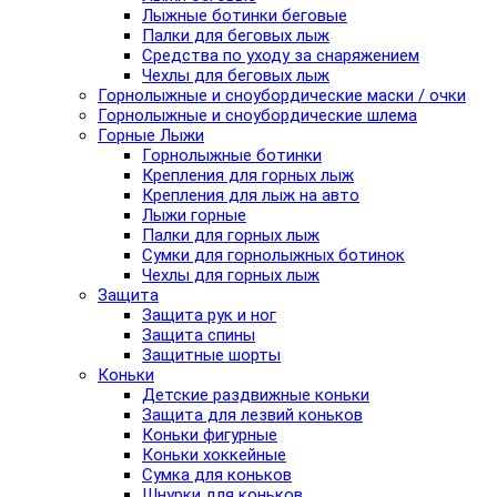
Лыжные ботинки беговые
Палки для беговых лыж
Средства по уходу за снаряжением
Чехлы для беговых лыж
Горнолыжные и сноубордические маски / очки
Горнолыжные и сноубордические шлема
Горные Лыжи
Горнолыжные ботинки
Крепления для горных лыж
Крепления для лыж на авто
Лыжи горные
Палки для горных лыж
Сумки для горнолыжных ботинок
Чехлы для горных лыж
Защита
Защита рук и ног
Защита спины
Защитные шорты
Коньки
Детские раздвижные коньки
Защита для лезвий коньков
Коньки фигурные
Коньки хоккейные
Сумка для коньков
Шнурки для коньков