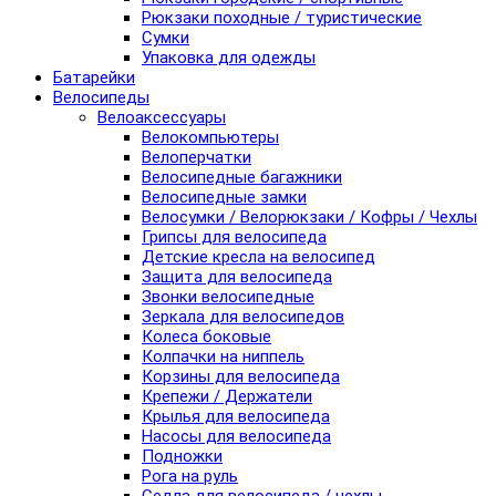
Рюкзаки походные / туристические
Сумки
Упаковка для одежды
Батарейки
Велосипеды
Велоаксессуары
Велокомпьютеры
Велоперчатки
Велосипедные багажники
Велосипедные замки
Велосумки / Велорюкзаки / Кофры / Чехлы
Грипсы для велосипеда
Детские кресла на велосипед
Защита для велосипеда
Звонки велосипедные
Зеркала для велосипедов
Колеса боковые
Колпачки на ниппель
Корзины для велосипеда
Крепежи / Держатели
Крылья для велосипеда
Насосы для велосипеда
Подножки
Рога на руль