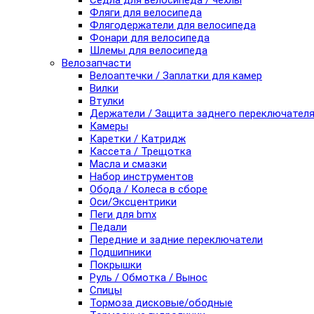
Седла для велосипеда / чехлы
Фляги для велосипеда
Флягодержатели для велосипеда
Фонари для велосипеда
Шлемы для велосипеда
Велозапчасти
Велоаптечки / Заплатки для камер
Вилки
Втулки
Держатели / Защита заднего переключател
Камеры
Каретки / Катридж
Кассета / Трещотка
Масла и смазки
Набор инструментов
Обода / Колеса в сборе
Оси/Эксцентрики
Пеги для bmx
Педали
Передние и задние переключатели
Подшипники
Покрышки
Руль / Обмотка / Вынос
Спицы
Тормоза дисковые/ободные