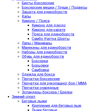
Бинты боксерские
Боксерские мешки / Груши / Подвесы
Защита для единоборств
Капы
Кимоно / Пояса
Кимоно для дзюдо
Кимоно для карате
Пояса для единоборств
Самбо Куртка Шорты
Лапы / Макивары
Манекены для единоборств
Наборы для единоборств
Обувь для единоборств
Боксерки
Борцовки
Самбовки
Одежда для бокса
Перчатки боксерские
Перчатки для рукопашног боя / ММА
Перчатки снарядные
Эспандеры боксера / Брелки
Зимний спорт
Беговые лыжи
Крепления для беговых лыж
Лыжи беговые