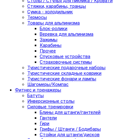
Столы / Стулья для пикника / Кровати
Стяжки, карабины, транцы
Сумка - холодильник
Термосы
Товары для альпинизма
Блок-ролики
Веревка для альпинизма
Зажимы
Карабины
Прочее
Спусковые устройства
Страховочные системы
Туристические подарочные наборы
Туристические складные коврики
Туристические фонари и лампы
Шагомеры/Компас
Фитнес и тренажеры
Батуты
Инверсионные столы
Силовые тренировки
Блины для штанги/гантелей
Гантели
Гири
Грифы / Штанги / Бодибары
Стойки для штанги/дисков