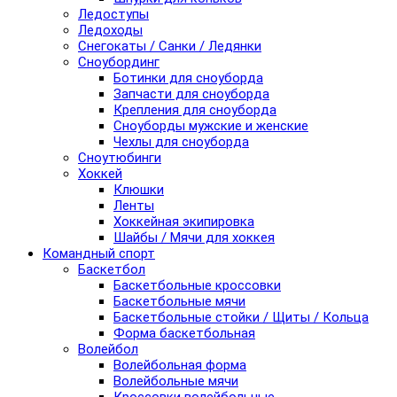
Ледоступы
Ледоходы
Снегокаты / Санки / Ледянки
Сноубординг
Ботинки для сноуборда
Запчасти для сноуборда
Крепления для сноуборда
Сноуборды мужские и женские
Чехлы для сноуборда
Сноутюбинги
Хоккей
Клюшки
Ленты
Хоккейная экипировка
Шайбы / Мячи для хоккея
Командный спорт
Баскетбол
Баскетбольные кроссовки
Баскетбольные мячи
Баскетбольные стойки / Щиты / Кольца
Форма баскетбольная
Волейбол
Волейбольная форма
Волейбольные мячи