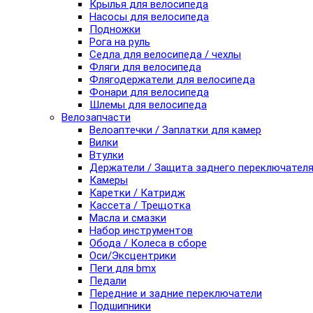
Крылья для велосипеда
Насосы для велосипеда
Подножки
Рога на руль
Седла для велосипеда / чехлы
Фляги для велосипеда
Флягодержатели для велосипеда
Фонари для велосипеда
Шлемы для велосипеда
Велозапчасти
Велоаптечки / Заплатки для камер
Вилки
Втулки
Держатели / Защита заднего переключател
Камеры
Каретки / Катридж
Кассета / Трещотка
Масла и смазки
Набор инструментов
Обода / Колеса в сборе
Оси/Эксцентрики
Пеги для bmx
Педали
Передние и задние переключатели
Подшипники