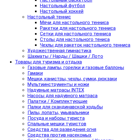
Настольный баскетбол
Настольный футбол
Настольный хоккей
Настольный теннис
Мячи для настольного тенниса
Ракетки для настольного тенниса
Сетки для настольного тенниса
Столы для настольного тениса
Чехлы для ракеток настольного тенниса
Художественная гимнастика
Шахматы / Нарды / Шашки / Лото
Товары для туризма и отдыха
Газовые лампы, горелки и газовые баллоны
Гамаки
Мешки, канистры, чехлы, сумки, рюкзаки
Мультиинструменты и ножи
Надувные матрасы INTEX
Насосы для надувного матраса
Палатки / Комплектующие
Палки для скандинавской ходьбы
Пилы, лопаты, умывальники
Посуда и наборы туриста
Спальные мешки туристов
Средства для разведения огня
Средства против насекомых