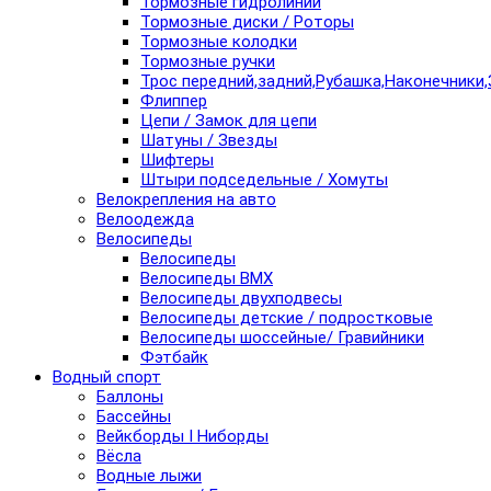
Тормозные гидролинии
Тормозные диски / Роторы
Тормозные колодки
Тормозные ручки
Трос передний,задний,Рубашка,Наконечники,
Флиппер
Цепи / Замок для цепи
Шатуны / Звезды
Шифтеры
Штыри подседельные / Хомуты
Велокрепления на авто
Велоодежда
Велосипеды
Велосипеды
Велосипеды BMX
Велосипеды двухподвесы
Велосипеды детские / подростковые
Велосипеды шоссейные/ Гравийники
Фэтбайк
Водный спорт
Баллоны
Бассейны
Вейкборды I Ниборды
Вёсла
Водные лыжи