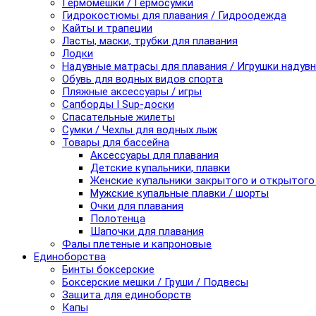
Гермомешки / Гермосумки
Гидрокостюмы для плавания / Гидроодежда
Кайты и трапеции
Ласты, маски, трубки для плавания
Лодки
Надувные матрасы для плавания / Игрушки надув
Обувь для водных видов спорта
Пляжные аксессуары / игры
Сапборды I Sup-доски
Спасательные жилеты
Сумки / Чехлы для водных лыж
Товары для бассейна
Аксессуары для плавания
Детские купальники, плавки
Женские купальники закрытого и открытого
Мужские купальные плавки / шорты
Очки для плавания
Полотенца
Шапочки для плавания
Фалы плетеные и капроновые
Единоборства
Бинты боксерские
Боксерские мешки / Груши / Подвесы
Защита для единоборств
Капы