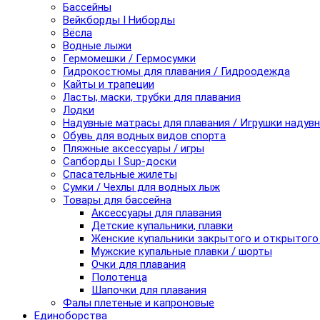
Бассейны
Вейкборды I Ниборды
Вёсла
Водные лыжи
Гермомешки / Гермосумки
Гидрокостюмы для плавания / Гидроодежда
Кайты и трапеции
Ласты, маски, трубки для плавания
Лодки
Надувные матрасы для плавания / Игрушки надув
Обувь для водных видов спорта
Пляжные аксессуары / игры
Сапборды I Sup-доски
Спасательные жилеты
Сумки / Чехлы для водных лыж
Товары для бассейна
Аксессуары для плавания
Детские купальники, плавки
Женские купальники закрытого и открытого
Мужские купальные плавки / шорты
Очки для плавания
Полотенца
Шапочки для плавания
Фалы плетеные и капроновые
Единоборства