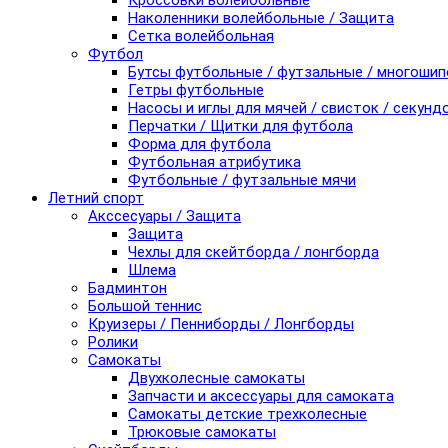
Кроссовки волейбольные
Наколенники волейбольные / Защита
Сетка волейбольная
Футбол
Бутсы футбольные / футзальные / многоши
Гетры футбольные
Насосы и иглы для мячей / свисток / секунд
Перчатки / Щитки для футбола
Форма для футбола
Футбольная атрибутика
Футбольные / футзальные мячи
Летний спорт
Акссесуары / Защита
Защита
Чехлы для скейтборда / лонгборда
Шлема
Бадминтон
Большой теннис
Круизеры / Пенниборды / Лонгборды
Ролики
Самокаты
Двухколесные самокаты
Запчасти и аксессуары для самоката
Самокаты детские трехколесные
Трюковые самокаты