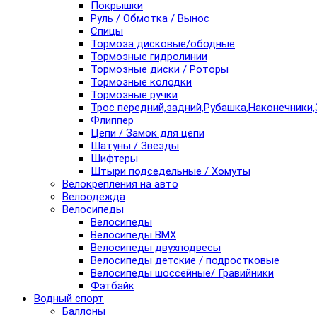
Покрышки
Руль / Обмотка / Вынос
Спицы
Тормоза дисковые/ободные
Тормозные гидролинии
Тормозные диски / Роторы
Тормозные колодки
Тормозные ручки
Трос передний,задний,Рубашка,Наконечники,
Флиппер
Цепи / Замок для цепи
Шатуны / Звезды
Шифтеры
Штыри подседельные / Хомуты
Велокрепления на авто
Велоодежда
Велосипеды
Велосипеды
Велосипеды BMX
Велосипеды двухподвесы
Велосипеды детские / подростковые
Велосипеды шоссейные/ Гравийники
Фэтбайк
Водный спорт
Баллоны