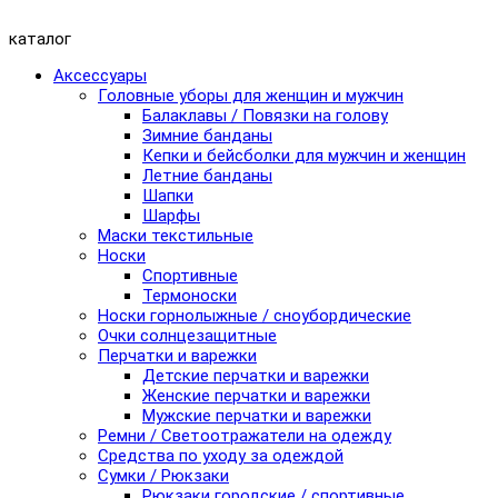
каталог
Аксессуары
Головные уборы для женщин и мужчин
Балаклавы / Повязки на голову
Зимние банданы
Кепки и бейсболки для мужчин и женщин
Летние банданы
Шапки
Шарфы
Маски текстильные
Носки
Спортивные
Термоноски
Носки горнолыжные / сноубордические
Очки солнцезащитные
Перчатки и варежки
Детские перчатки и варежки
Женские перчатки и варежки
Мужские перчатки и варежки
Ремни / Светоотражатели на одежду
Средства по уходу за одеждой
Сумки / Рюкзаки
Рюкзаки городские / спортивные