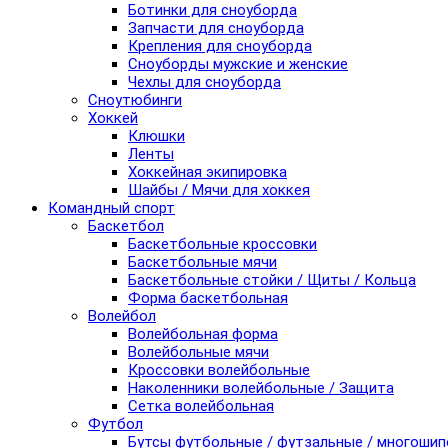
Ботинки для сноуборда
Запчасти для сноуборда
Крепления для сноуборда
Сноуборды мужские и женские
Чехлы для сноуборда
Сноутюбинги
Хоккей
Клюшки
Ленты
Хоккейная экипировка
Шайбы / Мячи для хоккея
Командный спорт
Баскетбол
Баскетбольные кроссовки
Баскетбольные мячи
Баскетбольные стойки / Щиты / Кольца
Форма баскетбольная
Волейбол
Волейбольная форма
Волейбольные мячи
Кроссовки волейбольные
Наколенники волейбольные / Защита
Сетка волейбольная
Футбол
Бутсы футбольные / футзальные / многоши