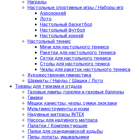
Награды
Настольные спортивные игры / Наборы игр
Аэрохоккей
Лото
Настольный баскетбол
Настольный футбол
Настольный хоккей
Настольный теннис
Мячи для настольного тенниса
Ракетки для настольного тенниса
Сетки для настольного тенниса
Столы для настольного тениса
Чехлы для ракеток настольного тенниса
Художественная гимнастика
Шахматы / Нарды / Шашки / Лото
Товары для туризма и отдыха
Газовые лампы, горелки и газовые баллоны
Гамаки
Мешки, канистры, чехлы, сумки, рюкзаки
Мультиинструменты и ножи
Надувные матрасы INTEX
Насосы для надувного матраса
Палатки / Комплектующие
Палки для скандинавской ходьбы
Пилы, лопаты, умывальники