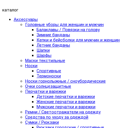
каталог
Аксессуары
Головные уборы для женщин и мужчин
Балаклавы / Повязки на голову
Зимние банданы
Кепки и бейсболки для мужчин и женщин
Летние банданы
Шапки
Шарфы
Маски текстильные
Носки
Спортивные
Термоноски
Носки горнолыжные / сноубордические
Очки солнцезащитные
Перчатки и варежки
Детские перчатки и варежки
Женские перчатки и варежки
Мужские перчатки и варежки
Ремни / Светоотражатели на одежду
Средства по уходу за одеждой
Сумки / Рюкзаки
Рюкзаки городские / спортивные