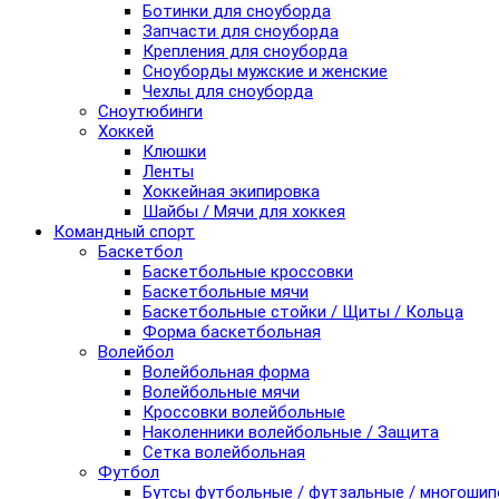
Ботинки для сноуборда
Запчасти для сноуборда
Крепления для сноуборда
Сноуборды мужские и женские
Чехлы для сноуборда
Сноутюбинги
Хоккей
Клюшки
Ленты
Хоккейная экипировка
Шайбы / Мячи для хоккея
Командный спорт
Баскетбол
Баскетбольные кроссовки
Баскетбольные мячи
Баскетбольные стойки / Щиты / Кольца
Форма баскетбольная
Волейбол
Волейбольная форма
Волейбольные мячи
Кроссовки волейбольные
Наколенники волейбольные / Защита
Сетка волейбольная
Футбол
Бутсы футбольные / футзальные / многоши