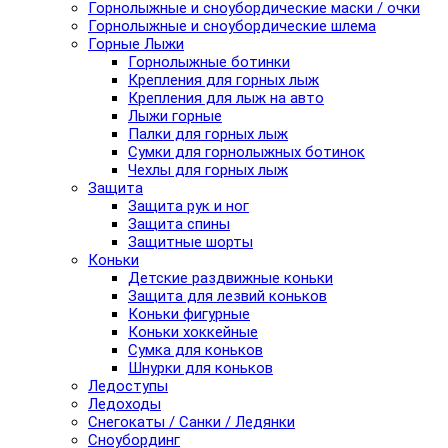
Горнолыжные и сноубордические маски / очки
Горнолыжные и сноубордические шлема
Горные Лыжи
Горнолыжные ботинки
Крепления для горных лыж
Крепления для лыж на авто
Лыжи горные
Палки для горных лыж
Сумки для горнолыжных ботинок
Чехлы для горных лыж
Защита
Защита рук и ног
Защита спины
Защитные шорты
Коньки
Детские раздвижные коньки
Защита для лезвий коньков
Коньки фигурные
Коньки хоккейные
Сумка для коньков
Шнурки для коньков
Ледоступы
Ледоходы
Снегокаты / Санки / Ледянки
Сноубординг