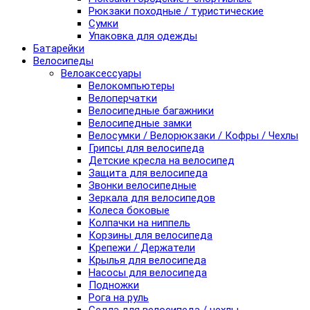
Рюкзаки походные / туристические
Сумки
Упаковка для одежды
Батарейки
Велосипеды
Велоаксессуары
Велокомпьютеры
Велоперчатки
Велосипедные багажники
Велосипедные замки
Велосумки / Велорюкзаки / Кофры / Чехлы
Грипсы для велосипеда
Детские кресла на велосипед
Защита для велосипеда
Звонки велосипедные
Зеркала для велосипедов
Колеса боковые
Колпачки на ниппель
Корзины для велосипеда
Крепежи / Держатели
Крылья для велосипеда
Насосы для велосипеда
Подножки
Рога на руль