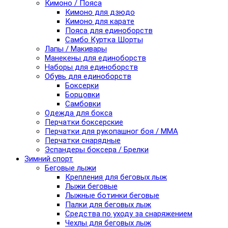
Кимоно / Пояса
Кимоно для дзюдо
Кимоно для карате
Пояса для единоборств
Самбо Куртка Шорты
Лапы / Макивары
Манекены для единоборств
Наборы для единоборств
Обувь для единоборств
Боксерки
Борцовки
Самбовки
Одежда для бокса
Перчатки боксерские
Перчатки для рукопашног боя / ММА
Перчатки снарядные
Эспандеры боксера / Брелки
Зимний спорт
Беговые лыжи
Крепления для беговых лыж
Лыжи беговые
Лыжные ботинки беговые
Палки для беговых лыж
Средства по уходу за снаряжением
Чехлы для беговых лыж