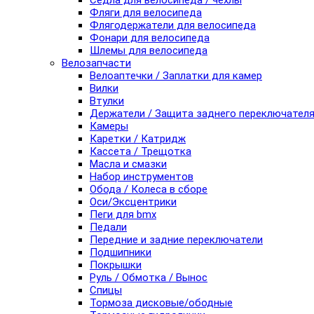
Седла для велосипеда / чехлы
Фляги для велосипеда
Флягодержатели для велосипеда
Фонари для велосипеда
Шлемы для велосипеда
Велозапчасти
Велоаптечки / Заплатки для камер
Вилки
Втулки
Держатели / Защита заднего переключател
Камеры
Каретки / Катридж
Кассета / Трещотка
Масла и смазки
Набор инструментов
Обода / Колеса в сборе
Оси/Эксцентрики
Пеги для bmx
Педали
Передние и задние переключатели
Подшипники
Покрышки
Руль / Обмотка / Вынос
Спицы
Тормоза дисковые/ободные