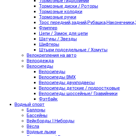
Тормозные гидролинии
Тормозные диски / Роторы
Тормозные колодки
Тормозные ручки
Трос передний,задний,Рубашка,Наконечники,
Флиппер
Цепи / Замок для цепи
Шатуны / Звезды
Шифтеры
Штыри подседельные / Хомуты
Велокрепления на авто
Велоодежда
Велосипеды
Велосипеды
Велосипеды BMX
Велосипеды двухподвесы
Велосипеды детские / подростковые
Велосипеды шоссейные/ Гравийники
Фэтбайк
Водный спорт
Баллоны
Бассейны
Вейкборды I Ниборды
Вёсла
Водные лыжи