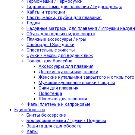
Гермомешки / Гермосумки
Гидрокостюмы для плавания / Гидроодежда
Кайты и трапеции
Ласты, маски, трубки для плавания
Лодки
Надувные матрасы для плавания / Игрушки надув
Обувь для водных видов спорта
Пляжные аксессуары / игры
Сапборды I Sup-доски
Спасательные жилеты
Сумки / Чехлы для водных лыж
Товары для бассейна
Аксессуары для плавания
Детские купальники, плавки
Женские купальники закрытого и открытого
Мужские купальные плавки / шорты
Очки для плавания
Полотенца
Шапочки для плавания
Фалы плетеные и капроновые
Единоборства
Бинты боксерские
Боксерские мешки / Груши / Подвесы
Защита для единоборств
Капы