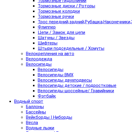
Тормозные гидролинии
Тормозные диски / Роторы
Тормозные колодки
Тормозные ручки
Трос передний,задний,Рубашка,Наконечники,
Флиппер
Цепи / Замок для цепи
Шатуны / Звезды
Шифтеры
Штыри подседельные / Хомуты
Велокрепления на авто
Велоодежда
Велосипеды
Велосипеды
Велосипеды BMX
Велосипеды двухподвесы
Велосипеды детские / подростковые
Велосипеды шоссейные/ Гравийники
Фэтбайк
Водный спорт
Баллоны
Бассейны
Вейкборды I Ниборды
Вёсла
Водные лыжи