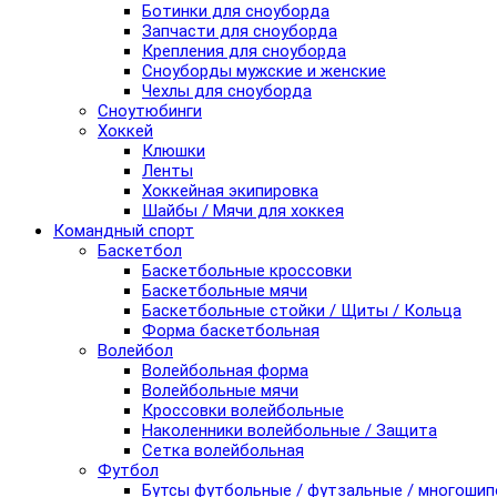
Ботинки для сноуборда
Запчасти для сноуборда
Крепления для сноуборда
Сноуборды мужские и женские
Чехлы для сноуборда
Сноутюбинги
Хоккей
Клюшки
Ленты
Хоккейная экипировка
Шайбы / Мячи для хоккея
Командный спорт
Баскетбол
Баскетбольные кроссовки
Баскетбольные мячи
Баскетбольные стойки / Щиты / Кольца
Форма баскетбольная
Волейбол
Волейбольная форма
Волейбольные мячи
Кроссовки волейбольные
Наколенники волейбольные / Защита
Сетка волейбольная
Футбол
Бутсы футбольные / футзальные / многоши