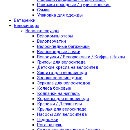
Рюкзаки походные / туристические
Сумки
Упаковка для одежды
Батарейки
Велосипеды
Велоаксессуары
Велокомпьютеры
Велоперчатки
Велосипедные багажники
Велосипедные замки
Велосумки / Велорюкзаки / Кофры / Чехлы
Грипсы для велосипеда
Детские кресла на велосипед
Защита для велосипеда
Звонки велосипедные
Зеркала для велосипедов
Колеса боковые
Колпачки на ниппель
Корзины для велосипеда
Крепежи / Держатели
Крылья для велосипеда
Насосы для велосипеда
Подножки
Рога на руль