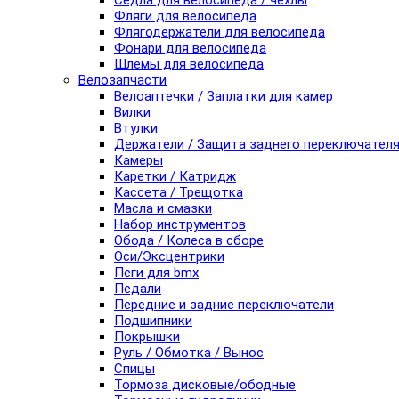
Седла для велосипеда / чехлы
Фляги для велосипеда
Флягодержатели для велосипеда
Фонари для велосипеда
Шлемы для велосипеда
Велозапчасти
Велоаптечки / Заплатки для камер
Вилки
Втулки
Держатели / Защита заднего переключател
Камеры
Каретки / Катридж
Кассета / Трещотка
Масла и смазки
Набор инструментов
Обода / Колеса в сборе
Оси/Эксцентрики
Пеги для bmx
Педали
Передние и задние переключатели
Подшипники
Покрышки
Руль / Обмотка / Вынос
Спицы
Тормоза дисковые/ободные