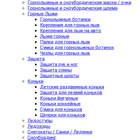
Горнолыжные и сноубордические маски / очки
Горнолыжные и сноубордические шлема
Горные Лыжи
Горнолыжные ботинки
Крепления для горных лыж
Крепления для лыж на авто
Лыжи горные
Палки для горных лыж
Сумки для горнолыжных ботинок
Чехлы для горных лыж
Защита
Защита рук и ног
Защита спины
Защитные шорты
Коньки
Детские раздвижные коньки
Защита для лезвий коньков
Коньки фигурные
Коньки хоккейные
Сумка для коньков
Шнурки для коньков
Ледоступы
Ледоходы
Снегокаты / Санки / Ледянки
Сноубординг