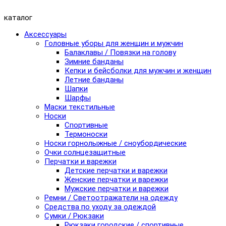
каталог
Аксессуары
Головные уборы для женщин и мужчин
Балаклавы / Повязки на голову
Зимние банданы
Кепки и бейсболки для мужчин и женщин
Летние банданы
Шапки
Шарфы
Маски текстильные
Носки
Спортивные
Термоноски
Носки горнолыжные / сноубордические
Очки солнцезащитные
Перчатки и варежки
Детские перчатки и варежки
Женские перчатки и варежки
Мужские перчатки и варежки
Ремни / Светоотражатели на одежду
Средства по уходу за одеждой
Сумки / Рюкзаки
Рюкзаки городские / спортивные