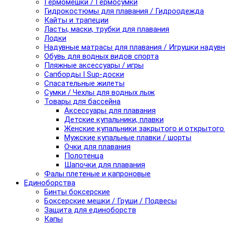
Гермомешки / Гермосумки
Гидрокостюмы для плавания / Гидроодежда
Кайты и трапеции
Ласты, маски, трубки для плавания
Лодки
Надувные матрасы для плавания / Игрушки надув
Обувь для водных видов спорта
Пляжные аксессуары / игры
Сапборды I Sup-доски
Спасательные жилеты
Сумки / Чехлы для водных лыж
Товары для бассейна
Аксессуары для плавания
Детские купальники, плавки
Женские купальники закрытого и открытого
Мужские купальные плавки / шорты
Очки для плавания
Полотенца
Шапочки для плавания
Фалы плетеные и капроновые
Единоборства
Бинты боксерские
Боксерские мешки / Груши / Подвесы
Защита для единоборств
Капы