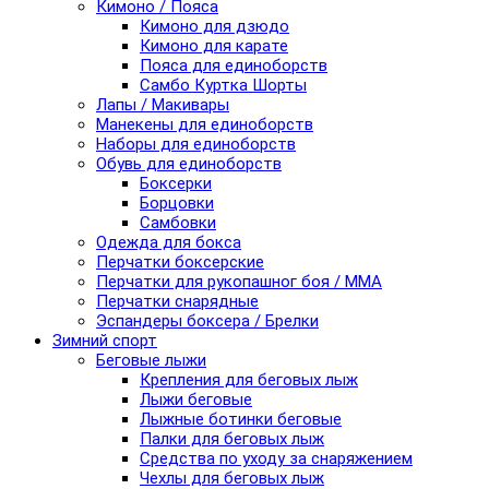
Кимоно / Пояса
Кимоно для дзюдо
Кимоно для карате
Пояса для единоборств
Самбо Куртка Шорты
Лапы / Макивары
Манекены для единоборств
Наборы для единоборств
Обувь для единоборств
Боксерки
Борцовки
Самбовки
Одежда для бокса
Перчатки боксерские
Перчатки для рукопашног боя / ММА
Перчатки снарядные
Эспандеры боксера / Брелки
Зимний спорт
Беговые лыжи
Крепления для беговых лыж
Лыжи беговые
Лыжные ботинки беговые
Палки для беговых лыж
Средства по уходу за снаряжением
Чехлы для беговых лыж