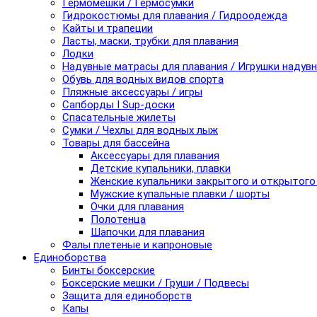
Гермомешки / Гермосумки
Гидрокостюмы для плавания / Гидроодежда
Кайты и трапеции
Ласты, маски, трубки для плавания
Лодки
Надувные матрасы для плавания / Игрушки надув
Обувь для водных видов спорта
Пляжные аксессуары / игры
Сапборды I Sup-доски
Спасательные жилеты
Сумки / Чехлы для водных лыж
Товары для бассейна
Аксессуары для плавания
Детские купальники, плавки
Женские купальники закрытого и открытого
Мужские купальные плавки / шорты
Очки для плавания
Полотенца
Шапочки для плавания
Фалы плетеные и капроновые
Единоборства
Бинты боксерские
Боксерские мешки / Груши / Подвесы
Защита для единоборств
Капы