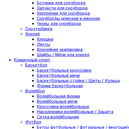
Ботинки для сноуборда
Запчасти для сноуборда
Крепления для сноуборда
Сноуборды мужские и женские
Чехлы для сноуборда
Сноутюбинги
Хоккей
Клюшки
Ленты
Хоккейная экипировка
Шайбы / Мячи для хоккея
Командный спорт
Баскетбол
Баскетбольные кроссовки
Баскетбольные мячи
Баскетбольные стойки / Щиты / Кольца
Форма баскетбольная
Волейбол
Волейбольная форма
Волейбольные мячи
Кроссовки волейбольные
Наколенники волейбольные / Защита
Сетка волейбольная
Футбол
Бутсы футбольные / футзальные / многоши