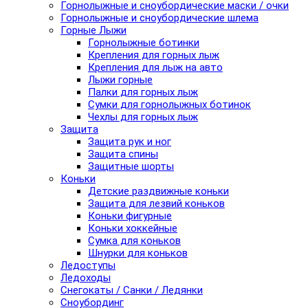
Горнолыжные и сноубордические маски / очки
Горнолыжные и сноубордические шлема
Горные Лыжи
Горнолыжные ботинки
Крепления для горных лыж
Крепления для лыж на авто
Лыжи горные
Палки для горных лыж
Сумки для горнолыжных ботинок
Чехлы для горных лыж
Защита
Защита рук и ног
Защита спины
Защитные шорты
Коньки
Детские раздвижные коньки
Защита для лезвий коньков
Коньки фигурные
Коньки хоккейные
Сумка для коньков
Шнурки для коньков
Ледоступы
Ледоходы
Снегокаты / Санки / Ледянки
Сноубординг