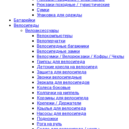
Рюкзаки походные / туристические
Сумки
Упаковка для одежды
Батарейки
Велосипеды
Велоаксессуары
Велокомпьютеры
Велоперчатки
Велосипедные багажники
Велосипедные замки
Велосумки / Велорюкзаки / Кофры / Чехлы
Грипсы для велосипеда
Детские кресла на велосипед
Защита для велосипеда
Звонки велосипедные
Зеркала для велосипедов
Колеса боковые
Колпачки на ниппель
Корзины для велосипеда
Крепежи / Держатели
Крылья для велосипеда
Насосы для велосипеда
Подножки
Рога на руль