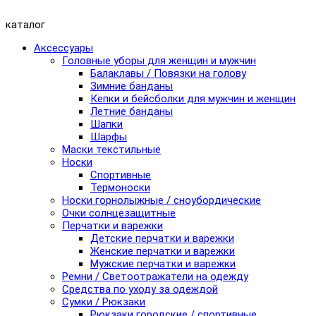
каталог
Аксессуары
Головные уборы для женщин и мужчин
Балаклавы / Повязки на голову
Зимние банданы
Кепки и бейсболки для мужчин и женщин
Летние банданы
Шапки
Шарфы
Маски текстильные
Носки
Спортивные
Термоноски
Носки горнолыжные / сноубордические
Очки солнцезащитные
Перчатки и варежки
Детские перчатки и варежки
Женские перчатки и варежки
Мужские перчатки и варежки
Ремни / Светоотражатели на одежду
Средства по уходу за одеждой
Сумки / Рюкзаки
Рюкзаки городские / спортивные