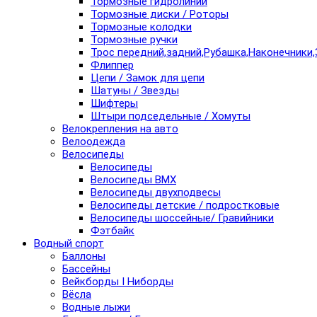
Тормозные гидролинии
Тормозные диски / Роторы
Тормозные колодки
Тормозные ручки
Трос передний,задний,Рубашка,Наконечники,
Флиппер
Цепи / Замок для цепи
Шатуны / Звезды
Шифтеры
Штыри подседельные / Хомуты
Велокрепления на авто
Велоодежда
Велосипеды
Велосипеды
Велосипеды BMX
Велосипеды двухподвесы
Велосипеды детские / подростковые
Велосипеды шоссейные/ Гравийники
Фэтбайк
Водный спорт
Баллоны
Бассейны
Вейкборды I Ниборды
Вёсла
Водные лыжи