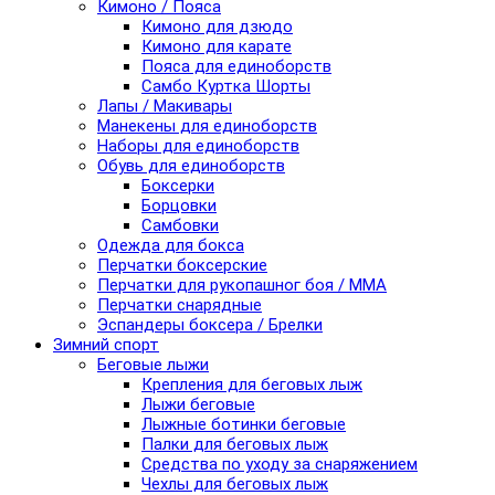
Кимоно / Пояса
Кимоно для дзюдо
Кимоно для карате
Пояса для единоборств
Самбо Куртка Шорты
Лапы / Макивары
Манекены для единоборств
Наборы для единоборств
Обувь для единоборств
Боксерки
Борцовки
Самбовки
Одежда для бокса
Перчатки боксерские
Перчатки для рукопашног боя / ММА
Перчатки снарядные
Эспандеры боксера / Брелки
Зимний спорт
Беговые лыжи
Крепления для беговых лыж
Лыжи беговые
Лыжные ботинки беговые
Палки для беговых лыж
Средства по уходу за снаряжением
Чехлы для беговых лыж