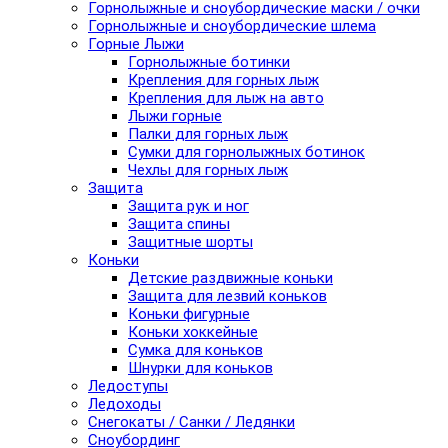
Горнолыжные и сноубордические маски / очки
Горнолыжные и сноубордические шлема
Горные Лыжи
Горнолыжные ботинки
Крепления для горных лыж
Крепления для лыж на авто
Лыжи горные
Палки для горных лыж
Сумки для горнолыжных ботинок
Чехлы для горных лыж
Защита
Защита рук и ног
Защита спины
Защитные шорты
Коньки
Детские раздвижные коньки
Защита для лезвий коньков
Коньки фигурные
Коньки хоккейные
Сумка для коньков
Шнурки для коньков
Ледоступы
Ледоходы
Снегокаты / Санки / Ледянки
Сноубординг