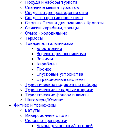
Посуда и наборы туриста
Спальные мешки туристов
Средства для разведения огня
Средства против насекомых
Столы / Стулья для пикника / Кровати
Стяжки, карабины, транцы
Сумка - холодильник
Термосы
Товары для альпинизма
Блок-ролики
Веревка для альпинизма
Зажимы
Карабины
Прочее
Спусковые устройства
Страховочные системы
Туристические подарочные наборы
Туристические складные коврики
Туристические фонари и лампы
Шагомеры/Компас
Фитнес и тренажеры
Батуты
Инверсионные столы
Силовые тренировки
Блины для штанги/гантелей