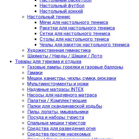
Настольный баскетбол
Настольный футбол
Настольный хоккей
Настольный теннис
Мячи для настольного тенниса
Ракетки для настольного тенниса
Сетки для настольного тенниса
Столы для настольного тениса
Чехлы для ракеток настольного тенниса
Художественная гимнастика
Шахматы / Нарды / Шашки / Лото
Товары для туризма и отдыха
Газовые лампы, горелки и газовые баллоны
Гамаки
Мешки, канистры, чехлы, сумки, рюкзаки
Мультиинструменты и ножи
Надувные матрасы INTEX
Насосы для надувного матраса
Палатки / Комплектующие
Палки для скандинавской ходьбы
Пилы, лопаты, умывальники
Посуда и наборы туриста
Спальные мешки туристов
Средства для разведения огня
Средства против насекомых