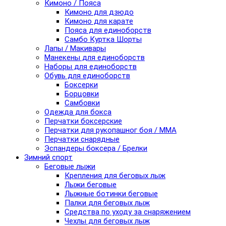
Кимоно / Пояса
Кимоно для дзюдо
Кимоно для карате
Пояса для единоборств
Самбо Куртка Шорты
Лапы / Макивары
Манекены для единоборств
Наборы для единоборств
Обувь для единоборств
Боксерки
Борцовки
Самбовки
Одежда для бокса
Перчатки боксерские
Перчатки для рукопашног боя / ММА
Перчатки снарядные
Эспандеры боксера / Брелки
Зимний спорт
Беговые лыжи
Крепления для беговых лыж
Лыжи беговые
Лыжные ботинки беговые
Палки для беговых лыж
Средства по уходу за снаряжением
Чехлы для беговых лыж