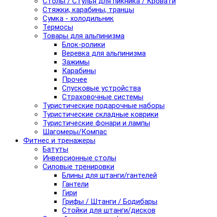
Столы / Стулья для пикника / Кровати
Стяжки, карабины, транцы
Сумка - холодильник
Термосы
Товары для альпинизма
Блок-ролики
Веревка для альпинизма
Зажимы
Карабины
Прочее
Спусковые устройства
Страховочные системы
Туристические подарочные наборы
Туристические складные коврики
Туристические фонари и лампы
Шагомеры/Компас
Фитнес и тренажеры
Батуты
Инверсионные столы
Силовые тренировки
Блины для штанги/гантелей
Гантели
Гири
Грифы / Штанги / Бодибары
Стойки для штанги/дисков