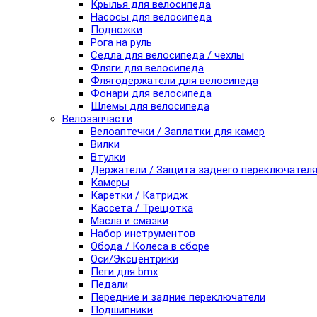
Крылья для велосипеда
Насосы для велосипеда
Подножки
Рога на руль
Седла для велосипеда / чехлы
Фляги для велосипеда
Флягодержатели для велосипеда
Фонари для велосипеда
Шлемы для велосипеда
Велозапчасти
Велоаптечки / Заплатки для камер
Вилки
Втулки
Держатели / Защита заднего переключател
Камеры
Каретки / Катридж
Кассета / Трещотка
Масла и смазки
Набор инструментов
Обода / Колеса в сборе
Оси/Эксцентрики
Пеги для bmx
Педали
Передние и задние переключатели
Подшипники