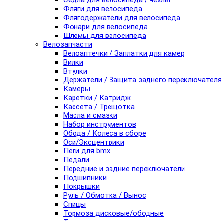
Седла для велосипеда / чехлы
Фляги для велосипеда
Флягодержатели для велосипеда
Фонари для велосипеда
Шлемы для велосипеда
Велозапчасти
Велоаптечки / Заплатки для камер
Вилки
Втулки
Держатели / Защита заднего переключател
Камеры
Каретки / Катридж
Кассета / Трещотка
Масла и смазки
Набор инструментов
Обода / Колеса в сборе
Оси/Эксцентрики
Пеги для bmx
Педали
Передние и задние переключатели
Подшипники
Покрышки
Руль / Обмотка / Вынос
Спицы
Тормоза дисковые/ободные