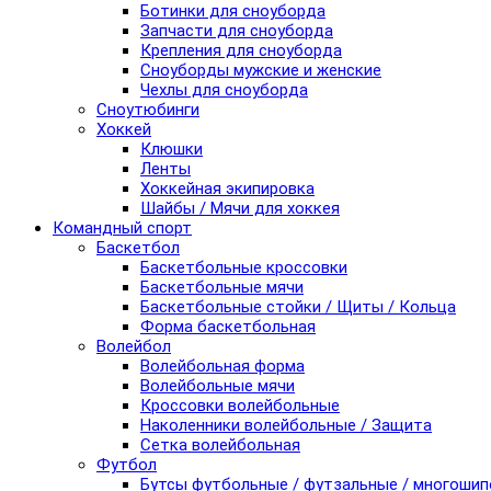
Ботинки для сноуборда
Запчасти для сноуборда
Крепления для сноуборда
Сноуборды мужские и женские
Чехлы для сноуборда
Сноутюбинги
Хоккей
Клюшки
Ленты
Хоккейная экипировка
Шайбы / Мячи для хоккея
Командный спорт
Баскетбол
Баскетбольные кроссовки
Баскетбольные мячи
Баскетбольные стойки / Щиты / Кольца
Форма баскетбольная
Волейбол
Волейбольная форма
Волейбольные мячи
Кроссовки волейбольные
Наколенники волейбольные / Защита
Сетка волейбольная
Футбол
Бутсы футбольные / футзальные / многоши