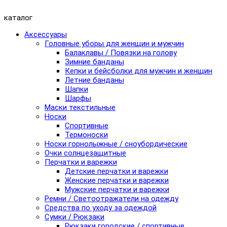
каталог
Аксессуары
Головные уборы для женщин и мужчин
Балаклавы / Повязки на голову
Зимние банданы
Кепки и бейсболки для мужчин и женщин
Летние банданы
Шапки
Шарфы
Маски текстильные
Носки
Спортивные
Термоноски
Носки горнолыжные / сноубордические
Очки солнцезащитные
Перчатки и варежки
Детские перчатки и варежки
Женские перчатки и варежки
Мужские перчатки и варежки
Ремни / Светоотражатели на одежду
Средства по уходу за одеждой
Сумки / Рюкзаки
Рюкзаки городские / спортивные