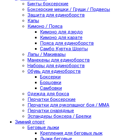
Бинты боксерские
Боксерские мешки / Груши / Подвесы
Защита для единоборств
Капы
Кимоно / Пояса
Кимоно для дзюдо
Кимоно для карате
Пояса для единоборств
Самбо Куртка Шорты
Лапы / Макивары
Манекены для единоборств
Наборы для единоборств
Обувь для единоборств
Боксерки
Борцовки
Самбовки
Одежда для бокса
Перчатки боксерские
Перчатки для рукопашног боя / ММА
Перчатки снарядные
Эспандеры боксера / Брелки
Зимний спорт
Беговые лыжи
Крепления для беговых лыж
Лыжи беговые