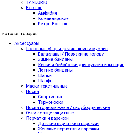
TANDORIO
Восток
Амфибия
Командирские
Ретро Восток
каталог товаров
Аксессуары
Головные уборы для женщин и мужчин
Балаклавы / Повязки на голову
Зимние банданы
Кепки и бейсболки для мужчин и женщин
Летние банданы
Шапки
Шарфы
Маски текстильные
Носки
Спортивные
Термоноски
Носки горнолыжные / сноубордические
Очки солнцезащитные
Перчатки и варежки
Детские перчатки и варежки
Женские перчатки и варежки