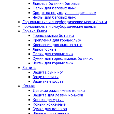
Лыжные ботинки беговые
Палки для беговых лыж
Средства по уходу за снаряжением
Чехлы для беговых лыж
Горнолыжные и сноубордические маски / очки
Горнолыжные и сноубордические шлема
Горные Лыжи
Горнолыжные ботинки
Крепления для горных лыж
Крепления для лыж на авто
Лыжи горные
Палки для горных лыж
Сумки для горнолыжных ботинок
Чехлы для горных лыж
Защита
Защита рук и ног
Защита спины
Защитные шорты
Коньки
Детские раздвижные коньки
Защита для лезвий коньков
Коньки фигурные
Коньки хоккейные
Сумка для коньков
Шнурки для коньков