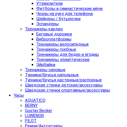
Утяжелители
Фитболы и гимнастические мячи
Чехлы на руку для телефона
Шейкеры / бутылочки
Эспандеры
Тренажеры кардио
Беговые дорожки
Виброплатформы
Тренажеры велосипедные
Тренажеры гребные
Тренажеры для бедер и ягодиц
Тренажеры эллиптические
Эйрбайки
Тренажеры силовые
Турники/брусья напольные
Турники/брусья настенные/распорные
Шведские стенки детские/аксессуары
Шведские стенки спортивные/аксессуары
Часы
AQUATICO
BERNY
Gustav Becker
LUWENOR
PILOT
Pемни/Акссесуары