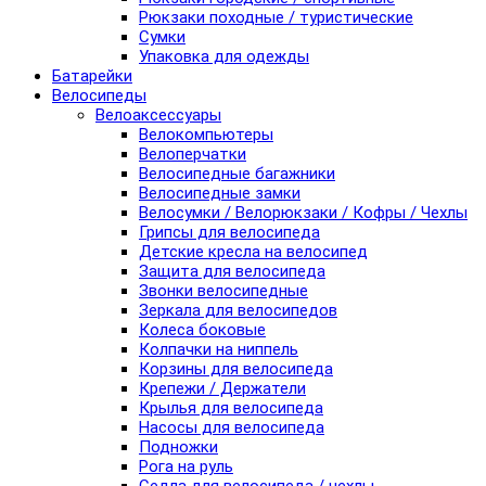
Рюкзаки походные / туристические
Сумки
Упаковка для одежды
Батарейки
Велосипеды
Велоаксессуары
Велокомпьютеры
Велоперчатки
Велосипедные багажники
Велосипедные замки
Велосумки / Велорюкзаки / Кофры / Чехлы
Грипсы для велосипеда
Детские кресла на велосипед
Защита для велосипеда
Звонки велосипедные
Зеркала для велосипедов
Колеса боковые
Колпачки на ниппель
Корзины для велосипеда
Крепежи / Держатели
Крылья для велосипеда
Насосы для велосипеда
Подножки
Рога на руль