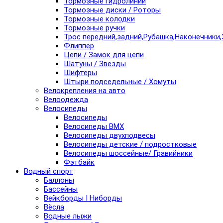
Тормозные гидролинии
Тормозные диски / Роторы
Тормозные колодки
Тормозные ручки
Трос передний,задний,Рубашка,Наконечники,
Флиппер
Цепи / Замок для цепи
Шатуны / Звезды
Шифтеры
Штыри подседельные / Хомуты
Велокрепления на авто
Велоодежда
Велосипеды
Велосипеды
Велосипеды BMX
Велосипеды двухподвесы
Велосипеды детские / подростковые
Велосипеды шоссейные/ Гравийники
Фэтбайк
Водный спорт
Баллоны
Бассейны
Вейкборды I Ниборды
Вёсла
Водные лыжи