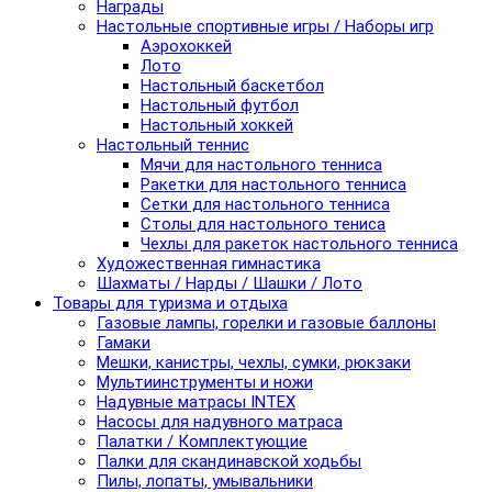
Награды
Настольные спортивные игры / Наборы игр
Аэрохоккей
Лото
Настольный баскетбол
Настольный футбол
Настольный хоккей
Настольный теннис
Мячи для настольного тенниса
Ракетки для настольного тенниса
Сетки для настольного тенниса
Столы для настольного тениса
Чехлы для ракеток настольного тенниса
Художественная гимнастика
Шахматы / Нарды / Шашки / Лото
Товары для туризма и отдыха
Газовые лампы, горелки и газовые баллоны
Гамаки
Мешки, канистры, чехлы, сумки, рюкзаки
Мультиинструменты и ножи
Надувные матрасы INTEX
Насосы для надувного матраса
Палатки / Комплектующие
Палки для скандинавской ходьбы
Пилы, лопаты, умывальники