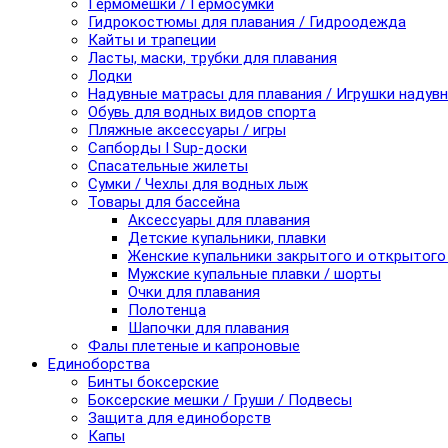
Гермомешки / Гермосумки
Гидрокостюмы для плавания / Гидроодежда
Кайты и трапеции
Ласты, маски, трубки для плавания
Лодки
Надувные матрасы для плавания / Игрушки надув
Обувь для водных видов спорта
Пляжные аксессуары / игры
Сапборды I Sup-доски
Спасательные жилеты
Сумки / Чехлы для водных лыж
Товары для бассейна
Аксессуары для плавания
Детские купальники, плавки
Женские купальники закрытого и открытого
Мужские купальные плавки / шорты
Очки для плавания
Полотенца
Шапочки для плавания
Фалы плетеные и капроновые
Единоборства
Бинты боксерские
Боксерские мешки / Груши / Подвесы
Защита для единоборств
Капы