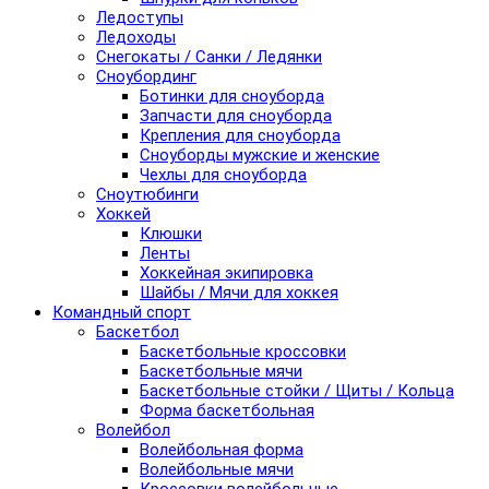
Ледоступы
Ледоходы
Снегокаты / Санки / Ледянки
Сноубординг
Ботинки для сноуборда
Запчасти для сноуборда
Крепления для сноуборда
Сноуборды мужские и женские
Чехлы для сноуборда
Сноутюбинги
Хоккей
Клюшки
Ленты
Хоккейная экипировка
Шайбы / Мячи для хоккея
Командный спорт
Баскетбол
Баскетбольные кроссовки
Баскетбольные мячи
Баскетбольные стойки / Щиты / Кольца
Форма баскетбольная
Волейбол
Волейбольная форма
Волейбольные мячи