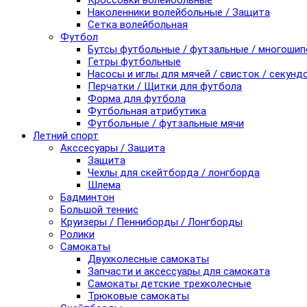
Кроссовки волейбольные
Наколенники волейбольные / Защита
Сетка волейбольная
Футбол
Бутсы футбольные / футзальные / многоши
Гетры футбольные
Насосы и иглы для мячей / свисток / секунд
Перчатки / Щитки для футбола
Форма для футбола
Футбольная атрибутика
Футбольные / футзальные мячи
Летний спорт
Акссесуары / Защита
Защита
Чехлы для скейтборда / лонгборда
Шлема
Бадминтон
Большой теннис
Круизеры / Пенниборды / Лонгборды
Ролики
Самокаты
Двухколесные самокаты
Запчасти и аксессуары для самоката
Самокаты детские трехколесные
Трюковые самокаты