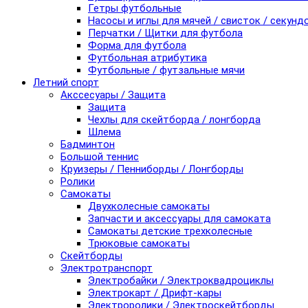
Гетры футбольные
Насосы и иглы для мячей / свисток / секунд
Перчатки / Щитки для футбола
Форма для футбола
Футбольная атрибутика
Футбольные / футзальные мячи
Летний спорт
Акссесуары / Защита
Защита
Чехлы для скейтборда / лонгборда
Шлема
Бадминтон
Большой теннис
Круизеры / Пенниборды / Лонгборды
Ролики
Самокаты
Двухколесные самокаты
Запчасти и аксессуары для самоката
Самокаты детские трехколесные
Трюковые самокаты
Скейтборды
Электротранспорт
Электробайки / Электроквадроциклы
Электрокарт / Дрифт-кары
Электроролики / Электроскейтборды