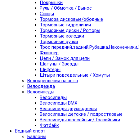
Покрышки
Руль / Обмотка / Вынос
Спицы
Тормоза дисковые/ободные
Тормозные гидролинии
Тормозные диски / Роторы
Тормозные колодки
Тормозные ручки
Трос передний,задний,Рубашка,Наконечники,
Флиппер
Цепи / Замок для цепи
Шатуны / Звезды
Шифтеры
Штыри подседельные / Хомуты
Велокрепления на авто
Велоодежда
Велосипеды
Велосипеды
Велосипеды BMX
Велосипеды двухподвесы
Велосипеды детские / подростковые
Велосипеды шоссейные/ Гравийники
Фэтбайк
Водный спорт
Баллоны