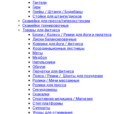
Гантели
Гири
Грифы / Штанги / Бодибары
Стойки для штанги/дисков
Скамейки для пресса/гиперэкстензии
Скамейки тренировочные
Товары для фитнеса
Блоки / Колесо / Ремни для йоги и пилатеса
Диски балансировачные
Коврики для йоги / фитнеса
Координационные лестницы
Маты
Медбол
Напульсники
Обручи
Перчатки для фитнеса
Пояса / Ремни / Шорты для похудения
Ролики / Мячи массажные
Ролики для пресса
Секундомеры
Скакалки
Спортивная медицина / Магнезия
Степ платформы
Суппорты
Упоры для отжимания