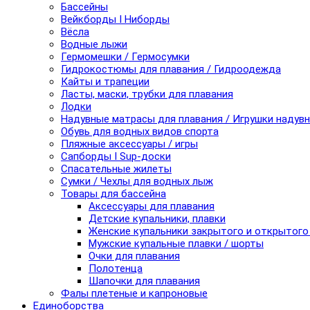
Бассейны
Вейкборды I Ниборды
Вёсла
Водные лыжи
Гермомешки / Гермосумки
Гидрокостюмы для плавания / Гидроодежда
Кайты и трапеции
Ласты, маски, трубки для плавания
Лодки
Надувные матрасы для плавания / Игрушки надув
Обувь для водных видов спорта
Пляжные аксессуары / игры
Сапборды I Sup-доски
Спасательные жилеты
Сумки / Чехлы для водных лыж
Товары для бассейна
Аксессуары для плавания
Детские купальники, плавки
Женские купальники закрытого и открытого
Мужские купальные плавки / шорты
Очки для плавания
Полотенца
Шапочки для плавания
Фалы плетеные и капроновые
Единоборства