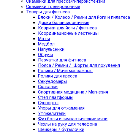
Скамейки для пресса/гиперэкстензии
Скамейки тренировочные
Товары для фитнеса
Блоки / Колесо / Ремни для йоги и пилатеса
Диски балансировачные
Коврики для йоги / фитнеса
Координационные лестницы
Маты
Медбол
Напульсники
Обручи
Перчатки для фитнеса
Пояса / Ремни / Шорты для похудения
Ролики / Мячи массажные
Ролики для пресса
Секундомеры
Скакалки
Спортивная медицина / Магнезия
Степ платформы
Суппорты
Упоры для отжимания
Утяжелители
Фитболы и гимнастические мячи
Чехлы на руку для телефона
Шейкеры / бутылочки