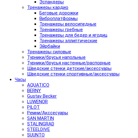
Эспандеры
Тренажеры кардио
Беговые дорожки
Виброплатформы
Тренажеры велосипедные
Тренажеры гребные
Тренажеры для бедер и ягодиц
Тренажеры эллиптические
Эйрбайки
Тренажеры силовые
Турники/брусья напольные
Турники/брусья настенные/распорные
Шведские стенки детские/аксессуары
Шведские стенки спортивные/аксессуары
Часы
AQUATICO
BERNY
Gustav Becker
LUWENOR
PILOT
Pемни/Акссесуары
SAN MARTIN
STALINGRAD
STEELDIVE
SUUNTO