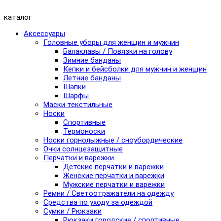
каталог
Аксессуары
Головные уборы для женщин и мужчин
Балаклавы / Повязки на голову
Зимние банданы
Кепки и бейсболки для мужчин и женщин
Летние банданы
Шапки
Шарфы
Маски текстильные
Носки
Спортивные
Термоноски
Носки горнолыжные / сноубордические
Очки солнцезащитные
Перчатки и варежки
Детские перчатки и варежки
Женские перчатки и варежки
Мужские перчатки и варежки
Ремни / Светоотражатели на одежду
Средства по уходу за одеждой
Сумки / Рюкзаки
Рюкзаки городские / спортивные