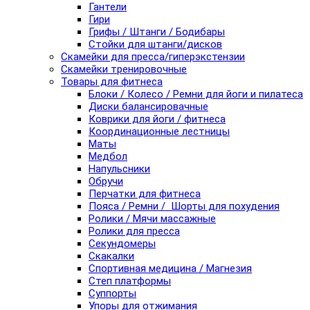
Гантели
Гири
Грифы / Штанги / Бодибары
Стойки для штанги/дисков
Скамейки для пресса/гиперэкстензии
Скамейки тренировочные
Товары для фитнеса
Блоки / Колесо / Ремни для йоги и пилатеса
Диски балансировачные
Коврики для йоги / фитнеса
Координационные лестницы
Маты
Медбол
Напульсники
Обручи
Перчатки для фитнеса
Пояса / Ремни / Шорты для похудения
Ролики / Мячи массажные
Ролики для пресса
Секундомеры
Скакалки
Спортивная медицина / Магнезия
Степ платформы
Суппорты
Упоры для отжимания