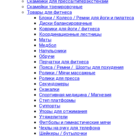
Скамейки для пресса/гиперэкстензии
Скамейки тренировочные
Товары для фитнеса
Блоки / Колесо / Ремни для йоги и пилатеса
Диски балансировачные
Коврики для йоги / фитнеса
Координационные лестницы
Маты
Медбол
Напульсники
Обручи
Перчатки для фитнеса
Пояса / Ремни / Шорты для похудения
Ролики / Мячи массажные
Ролики для пресса
Секундомеры
Скакалки
Спортивная медицина / Магнезия
Степ платформы
Суппорты
Упоры для отжимания
Утяжелители
Фитболы и гимнастические мячи
Чехлы на руку для телефона
Шейкеры / бутылочки