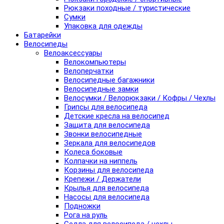
Рюкзаки походные / туристические
Сумки
Упаковка для одежды
Батарейки
Велосипеды
Велоаксессуары
Велокомпьютеры
Велоперчатки
Велосипедные багажники
Велосипедные замки
Велосумки / Велорюкзаки / Кофры / Чехлы
Грипсы для велосипеда
Детские кресла на велосипед
Защита для велосипеда
Звонки велосипедные
Зеркала для велосипедов
Колеса боковые
Колпачки на ниппель
Корзины для велосипеда
Крепежи / Держатели
Крылья для велосипеда
Насосы для велосипеда
Подножки
Рога на руль