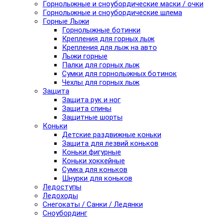
Горнолыжные и сноубордические маски / очки
Горнолыжные и сноубордические шлема
Горные Лыжи
Горнолыжные ботинки
Крепления для горных лыж
Крепления для лыж на авто
Лыжи горные
Палки для горных лыж
Сумки для горнолыжных ботинок
Чехлы для горных лыж
Защита
Защита рук и ног
Защита спины
Защитные шорты
Коньки
Детские раздвижные коньки
Защита для лезвий коньков
Коньки фигурные
Коньки хоккейные
Сумка для коньков
Шнурки для коньков
Ледоступы
Ледоходы
Снегокаты / Санки / Ледянки
Сноубординг