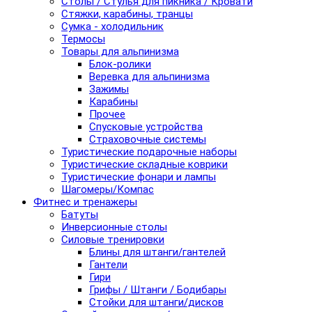
Столы / Стулья для пикника / Кровати
Стяжки, карабины, транцы
Сумка - холодильник
Термосы
Товары для альпинизма
Блок-ролики
Веревка для альпинизма
Зажимы
Карабины
Прочее
Спусковые устройства
Страховочные системы
Туристические подарочные наборы
Туристические складные коврики
Туристические фонари и лампы
Шагомеры/Компас
Фитнес и тренажеры
Батуты
Инверсионные столы
Силовые тренировки
Блины для штанги/гантелей
Гантели
Гири
Грифы / Штанги / Бодибары
Стойки для штанги/дисков