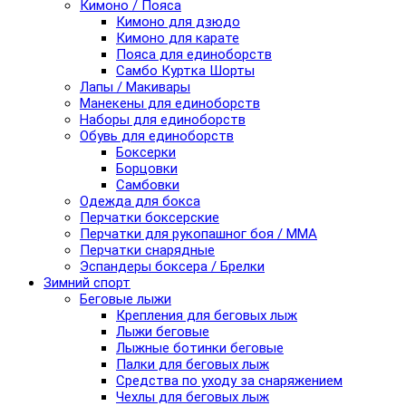
Кимоно / Пояса
Кимоно для дзюдо
Кимоно для карате
Пояса для единоборств
Самбо Куртка Шорты
Лапы / Макивары
Манекены для единоборств
Наборы для единоборств
Обувь для единоборств
Боксерки
Борцовки
Самбовки
Одежда для бокса
Перчатки боксерские
Перчатки для рукопашног боя / ММА
Перчатки снарядные
Эспандеры боксера / Брелки
Зимний спорт
Беговые лыжи
Крепления для беговых лыж
Лыжи беговые
Лыжные ботинки беговые
Палки для беговых лыж
Средства по уходу за снаряжением
Чехлы для беговых лыж