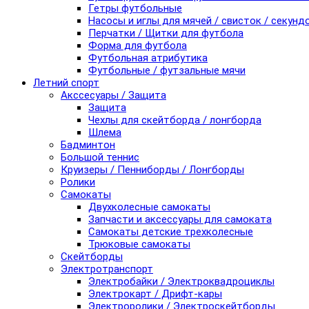
Гетры футбольные
Насосы и иглы для мячей / свисток / секунд
Перчатки / Щитки для футбола
Форма для футбола
Футбольная атрибутика
Футбольные / футзальные мячи
Летний спорт
Акссесуары / Защита
Защита
Чехлы для скейтборда / лонгборда
Шлема
Бадминтон
Большой теннис
Круизеры / Пенниборды / Лонгборды
Ролики
Самокаты
Двухколесные самокаты
Запчасти и аксессуары для самоката
Самокаты детские трехколесные
Трюковые самокаты
Скейтборды
Электротранспорт
Электробайки / Электроквадроциклы
Электрокарт / Дрифт-кары
Электроролики / Электроскейтборды