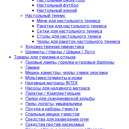
Настольный баскетбол
Настольный футбол
Настольный хоккей
Настольный теннис
Мячи для настольного тенниса
Ракетки для настольного тенниса
Сетки для настольного тенниса
Столы для настольного тениса
Чехлы для ракеток настольного тенниса
Художественная гимнастика
Шахматы / Нарды / Шашки / Лото
Товары для туризма и отдыха
Газовые лампы, горелки и газовые баллоны
Гамаки
Мешки, канистры, чехлы, сумки, рюкзаки
Мультиинструменты и ножи
Надувные матрасы INTEX
Насосы для надувного матраса
Палатки / Комплектующие
Палки для скандинавской ходьбы
Пилы, лопаты, умывальники
Посуда и наборы туриста
Спальные мешки туристов
Средства для разведения огня
Средства против насекомых