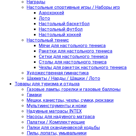
Награды
Настольные спортивные игры / Наборы игр
Аэрохоккей
Лото
Настольный баскетбол
Настольный футбол
Настольный хоккей
Настольный теннис
Мячи для настольного тенниса
Ракетки для настольного тенниса
Сетки для настольного тенниса
Столы для настольного тениса
Чехлы для ракеток настольного тенниса
Художественная гимнастика
Шахматы / Нарды / Шашки / Лото
Товары для туризма и отдыха
Газовые лампы, горелки и газовые баллоны
Гамаки
Мешки, канистры, чехлы, сумки, рюкзаки
Мультиинструменты и ножи
Надувные матрасы INTEX
Насосы для надувного матраса
Палатки / Комплектующие
Палки для скандинавской ходьбы
Пилы, лопаты, умывальники