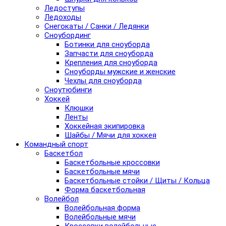
Ледоступы
Ледоходы
Снегокаты / Санки / Ледянки
Сноубординг
Ботинки для сноуборда
Запчасти для сноуборда
Крепления для сноуборда
Сноуборды мужские и женские
Чехлы для сноуборда
Сноутюбинги
Хоккей
Клюшки
Ленты
Хоккейная экипировка
Шайбы / Мячи для хоккея
Командный спорт
Баскетбол
Баскетбольные кроссовки
Баскетбольные мячи
Баскетбольные стойки / Щиты / Кольца
Форма баскетбольная
Волейбол
Волейбольная форма
Волейбольные мячи