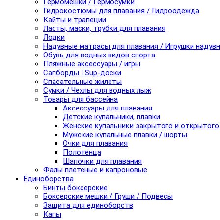
Гермомешки / Гермосумки
Гидрокостюмы для плавания / Гидроодежда
Кайты и трапеции
Ласты, маски, трубки для плавания
Лодки
Надувные матрасы для плавания / Игрушки надув
Обувь для водных видов спорта
Пляжные аксессуары / игры
Сапборды I Sup-доски
Спасательные жилеты
Сумки / Чехлы для водных лыж
Товары для бассейна
Аксессуары для плавания
Детские купальники, плавки
Женские купальники закрытого и открытого
Мужские купальные плавки / шорты
Очки для плавания
Полотенца
Шапочки для плавания
Фалы плетеные и капроновые
Единоборства
Бинты боксерские
Боксерские мешки / Груши / Подвесы
Защита для единоборств
Капы