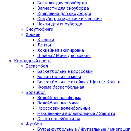
Ботинки для сноуборда
Запчасти для сноуборда
Крепления для сноуборда
Сноуборды мужские и женские
Чехлы для сноуборда
Сноутюбинги
Хоккей
Клюшки
Ленты
Хоккейная экипировка
Шайбы / Мячи для хоккея
Командный спорт
Баскетбол
Баскетбольные кроссовки
Баскетбольные мячи
Баскетбольные стойки / Щиты / Кольца
Форма баскетбольная
Волейбол
Волейбольная форма
Волейбольные мячи
Кроссовки волейбольные
Наколенники волейбольные / Защита
Сетка волейбольная
Футбол
Бутсы футбольные / футзальные / многоши