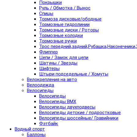
Покрышки
Руль / Обмотка / Вынос
Спицы
Тормоза дисковые/ободные
Тормозные гидролинии
Тормозные диски / Роторы
Тормозные колодки
Тормозные ручки
Трос передний,задний,Рубашка,Наконечники,
Флиппер
Цепи / Замок для цепи
Шатуны / Звезды
Шифтеры
Штыри подседельные / Хомуты
Велокрепления на авто
Велоодежда
Велосипеды
Велосипеды
Велосипеды BMX
Велосипеды двухподвесы
Велосипеды детские / подростковые
Велосипеды шоссейные/ Гравийники
Фэтбайк
Водный спорт
Баллоны