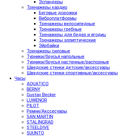
Эспандеры
Тренажеры кардио
Беговые дорожки
Виброплатформы
Тренажеры велосипедные
Тренажеры гребные
Тренажеры для бедер и ягодиц
Тренажеры эллиптические
Эйрбайки
Тренажеры силовые
Турники/брусья напольные
Турники/брусья настенные/распорные
Шведские стенки детские/аксессуары
Шведские стенки спортивные/аксессуары
Часы
AQUATICO
BERNY
Gustav Becker
LUWENOR
PILOT
Pемни/Акссесуары
SAN MARTIN
STALINGRAD
STEELDIVE
SUUNTO