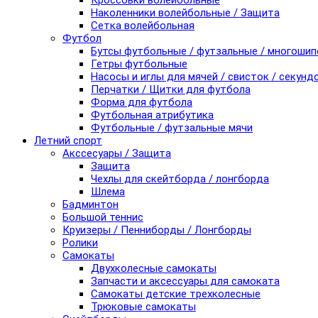
Кроссовки волейбольные
Наколенники волейбольные / Защита
Сетка волейбольная
Футбол
Бутсы футбольные / футзальные / многоши
Гетры футбольные
Насосы и иглы для мячей / свисток / секунд
Перчатки / Щитки для футбола
Форма для футбола
Футбольная атрибутика
Футбольные / футзальные мячи
Летний спорт
Акссесуары / Защита
Защита
Чехлы для скейтборда / лонгборда
Шлема
Бадминтон
Большой теннис
Круизеры / Пенниборды / Лонгборды
Ролики
Самокаты
Двухколесные самокаты
Запчасти и аксессуары для самоката
Самокаты детские трехколесные
Трюковые самокаты