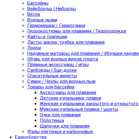
Бассейны
Вейкборды I Ниборды
Вёсла
Водные лыжи
Гермомешки / Гермосумки
Гидрокостюмы для плавания / Гидроодежда
Кайты и трапеции
Ласты, маски, трубки для плавания
Лодки
Надувные матрасы для плавания / Игрушки надув
Обувь для водных видов спорта
Пляжные аксессуары / игры
Сапборды I Sup-доски
Спасательные жилеты
Сумки / Чехлы для водных лыж
Товары для бассейна
Аксессуары для плавания
Детские купальники, плавки
Женские купальники закрытого и открытого
Мужские купальные плавки / шорты
Очки для плавания
Полотенца
Шапочки для плавания
Фалы плетеные и капроновые
Единоборства