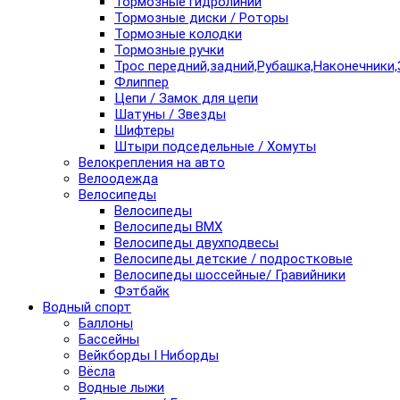
Тормозные гидролинии
Тормозные диски / Роторы
Тормозные колодки
Тормозные ручки
Трос передний,задний,Рубашка,Наконечники,
Флиппер
Цепи / Замок для цепи
Шатуны / Звезды
Шифтеры
Штыри подседельные / Хомуты
Велокрепления на авто
Велоодежда
Велосипеды
Велосипеды
Велосипеды BMX
Велосипеды двухподвесы
Велосипеды детские / подростковые
Велосипеды шоссейные/ Гравийники
Фэтбайк
Водный спорт
Баллоны
Бассейны
Вейкборды I Ниборды
Вёсла
Водные лыжи