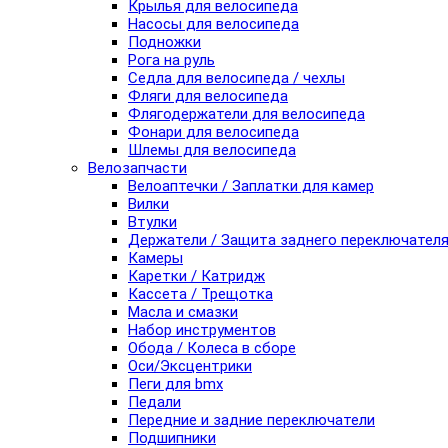
Крылья для велосипеда
Насосы для велосипеда
Подножки
Рога на руль
Седла для велосипеда / чехлы
Фляги для велосипеда
Флягодержатели для велосипеда
Фонари для велосипеда
Шлемы для велосипеда
Велозапчасти
Велоаптечки / Заплатки для камер
Вилки
Втулки
Держатели / Защита заднего переключател
Камеры
Каретки / Катридж
Кассета / Трещотка
Масла и смазки
Набор инструментов
Обода / Колеса в сборе
Оси/Эксцентрики
Пеги для bmx
Педали
Передние и задние переключатели
Подшипники