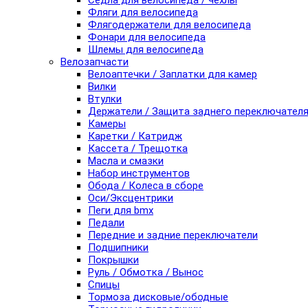
Седла для велосипеда / чехлы
Фляги для велосипеда
Флягодержатели для велосипеда
Фонари для велосипеда
Шлемы для велосипеда
Велозапчасти
Велоаптечки / Заплатки для камер
Вилки
Втулки
Держатели / Защита заднего переключател
Камеры
Каретки / Катридж
Кассета / Трещотка
Масла и смазки
Набор инструментов
Обода / Колеса в сборе
Оси/Эксцентрики
Пеги для bmx
Педали
Передние и задние переключатели
Подшипники
Покрышки
Руль / Обмотка / Вынос
Спицы
Тормоза дисковые/ободные