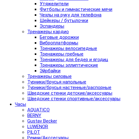
Утяжелители
Фитболы и гимнастические мячи
Чехлы на руку для телефона
Шейкеры / бутылочки
Эспандеры
Тренажеры кардио
Беговые дорожки
Виброплатформы
Тренажеры велосипедные
Тренажеры гребные
Тренажеры для бедер и ягодиц
Тренажеры эллиптические
Эйрбайки
Тренажеры силовые
Турники/брусья напольные
Турники/брусья настенные/распорные
Шведские стенки детские/аксессуары
Шведские стенки спортивные/аксессуары
Часы
AQUATICO
BERNY
Gustav Becker
LUWENOR
PILOT
Pемни/Акссесуары