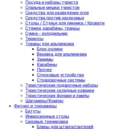
Посуда и наборы туриста
Спальные мешки туристов
Средства для разведения огня
Средства против насекомых
Столы / Стулья для пикника / Кровати
Стяжки, карабины, транцы
Сумка - холодильник
Термосы
Товары для альпинизма
Блок-ролики
Веревка для альпинизма
Зажимы
Карабины
Прочее
Спусковые устройства
Страховочные системы
Туристические подарочные наборы
Туристические складные коврики
Туристические фонари и лампы
Шагомеры/Компас
Фитнес и тренажеры
Батуты
Инверсионные столы
Силовые тренировки
Блины для штанги/гантелей