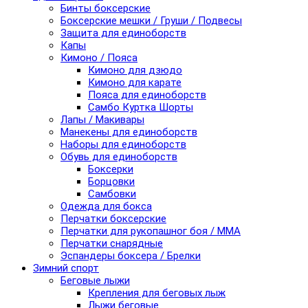
Бинты боксерские
Боксерские мешки / Груши / Подвесы
Защита для единоборств
Капы
Кимоно / Пояса
Кимоно для дзюдо
Кимоно для карате
Пояса для единоборств
Самбо Куртка Шорты
Лапы / Макивары
Манекены для единоборств
Наборы для единоборств
Обувь для единоборств
Боксерки
Борцовки
Самбовки
Одежда для бокса
Перчатки боксерские
Перчатки для рукопашног боя / ММА
Перчатки снарядные
Эспандеры боксера / Брелки
Зимний спорт
Беговые лыжи
Крепления для беговых лыж
Лыжи беговые