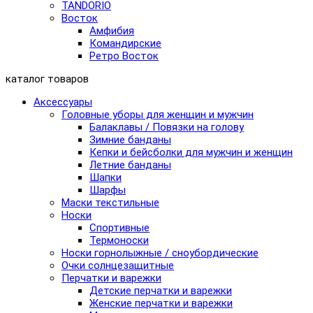
TANDORIO
Восток
Амфибия
Командирские
Ретро Восток
каталог товаров
Аксессуары
Головные уборы для женщин и мужчин
Балаклавы / Повязки на голову
Зимние банданы
Кепки и бейсболки для мужчин и женщин
Летние банданы
Шапки
Шарфы
Маски текстильные
Носки
Спортивные
Термоноски
Носки горнолыжные / сноубордические
Очки солнцезащитные
Перчатки и варежки
Детские перчатки и варежки
Женские перчатки и варежки