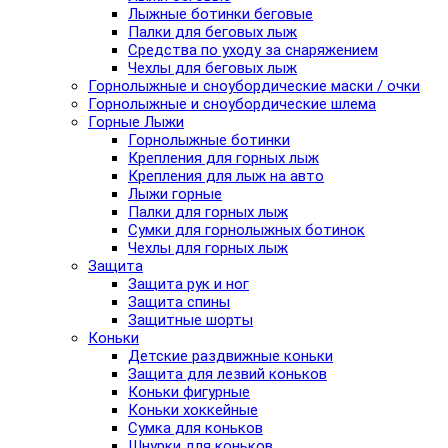
Лыжные ботинки беговые
Палки для беговых лыж
Средства по уходу за снаряжением
Чехлы для беговых лыж
Горнолыжные и сноубордические маски / очки
Горнолыжные и сноубордические шлема
Горные Лыжи
Горнолыжные ботинки
Крепления для горных лыж
Крепления для лыж на авто
Лыжи горные
Палки для горных лыж
Сумки для горнолыжных ботинок
Чехлы для горных лыж
Защита
Защита рук и ног
Защита спины
Защитные шорты
Коньки
Детские раздвижные коньки
Защита для лезвий коньков
Коньки фигурные
Коньки хоккейные
Сумка для коньков
Шнурки для коньков