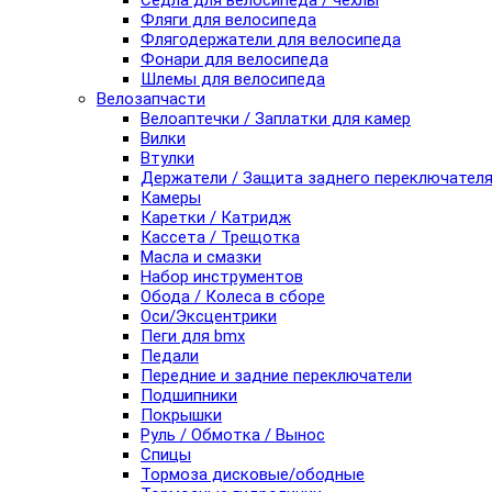
Седла для велосипеда / чехлы
Фляги для велосипеда
Флягодержатели для велосипеда
Фонари для велосипеда
Шлемы для велосипеда
Велозапчасти
Велоаптечки / Заплатки для камер
Вилки
Втулки
Держатели / Защита заднего переключател
Камеры
Каретки / Катридж
Кассета / Трещотка
Масла и смазки
Набор инструментов
Обода / Колеса в сборе
Оси/Эксцентрики
Пеги для bmx
Педали
Передние и задние переключатели
Подшипники
Покрышки
Руль / Обмотка / Вынос
Спицы
Тормоза дисковые/ободные