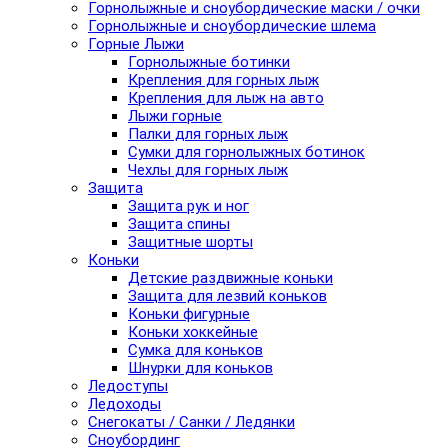
Горнолыжные и сноубордические маски / очки
Горнолыжные и сноубордические шлема
Горные Лыжи
Горнолыжные ботинки
Крепления для горных лыж
Крепления для лыж на авто
Лыжи горные
Палки для горных лыж
Сумки для горнолыжных ботинок
Чехлы для горных лыж
Защита
Защита рук и ног
Защита спины
Защитные шорты
Коньки
Детские раздвижные коньки
Защита для лезвий коньков
Коньки фигурные
Коньки хоккейные
Сумка для коньков
Шнурки для коньков
Ледоступы
Ледоходы
Снегокаты / Санки / Ледянки
Сноубординг