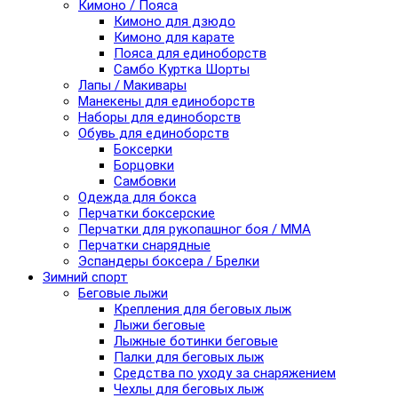
Кимоно / Пояса
Кимоно для дзюдо
Кимоно для карате
Пояса для единоборств
Самбо Куртка Шорты
Лапы / Макивары
Манекены для единоборств
Наборы для единоборств
Обувь для единоборств
Боксерки
Борцовки
Самбовки
Одежда для бокса
Перчатки боксерские
Перчатки для рукопашног боя / ММА
Перчатки снарядные
Эспандеры боксера / Брелки
Зимний спорт
Беговые лыжи
Крепления для беговых лыж
Лыжи беговые
Лыжные ботинки беговые
Палки для беговых лыж
Средства по уходу за снаряжением
Чехлы для беговых лыж