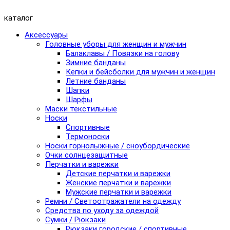
каталог
Аксессуары
Головные уборы для женщин и мужчин
Балаклавы / Повязки на голову
Зимние банданы
Кепки и бейсболки для мужчин и женщин
Летние банданы
Шапки
Шарфы
Маски текстильные
Носки
Спортивные
Термоноски
Носки горнолыжные / сноубордические
Очки солнцезащитные
Перчатки и варежки
Детские перчатки и варежки
Женские перчатки и варежки
Мужские перчатки и варежки
Ремни / Светоотражатели на одежду
Средства по уходу за одеждой
Сумки / Рюкзаки
Рюкзаки городские / спортивные