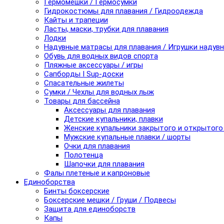
Гермомешки / Гермосумки
Гидрокостюмы для плавания / Гидроодежда
Кайты и трапеции
Ласты, маски, трубки для плавания
Лодки
Надувные матрасы для плавания / Игрушки надув
Обувь для водных видов спорта
Пляжные аксессуары / игры
Сапборды I Sup-доски
Спасательные жилеты
Сумки / Чехлы для водных лыж
Товары для бассейна
Аксессуары для плавания
Детские купальники, плавки
Женские купальники закрытого и открытого
Мужские купальные плавки / шорты
Очки для плавания
Полотенца
Шапочки для плавания
Фалы плетеные и капроновые
Единоборства
Бинты боксерские
Боксерские мешки / Груши / Подвесы
Защита для единоборств
Капы