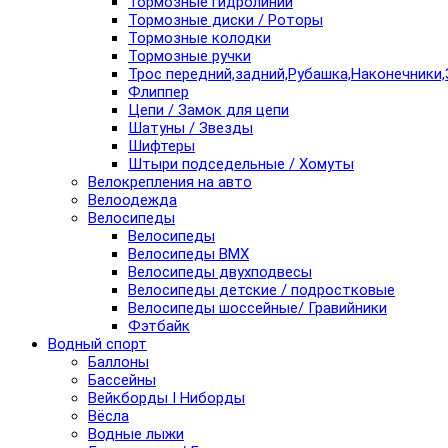
Тормозные гидролинии
Тормозные диски / Роторы
Тормозные колодки
Тормозные ручки
Трос передний,задний,Рубашка,Наконечники,
Флиппер
Цепи / Замок для цепи
Шатуны / Звезды
Шифтеры
Штыри подседельные / Хомуты
Велокрепления на авто
Велоодежда
Велосипеды
Велосипеды
Велосипеды BMX
Велосипеды двухподвесы
Велосипеды детские / подростковые
Велосипеды шоссейные/ Гравийники
Фэтбайк
Водный спорт
Баллоны
Бассейны
Вейкборды I Ниборды
Вёсла
Водные лыжи