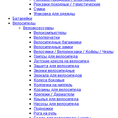
Рюкзаки походные / туристические
Сумки
Упаковка для одежды
Батарейки
Велосипеды
Велоаксессуары
Велокомпьютеры
Велоперчатки
Велосипедные багажники
Велосипедные замки
Велосумки / Велорюкзаки / Кофры / Чехлы
Грипсы для велосипеда
Детские кресла на велосипед
Защита для велосипеда
Звонки велосипедные
Зеркала для велосипедов
Колеса боковые
Колпачки на ниппель
Корзины для велосипеда
Крепежи / Держатели
Крылья для велосипеда
Насосы для велосипеда
Подножки
Рога на руль