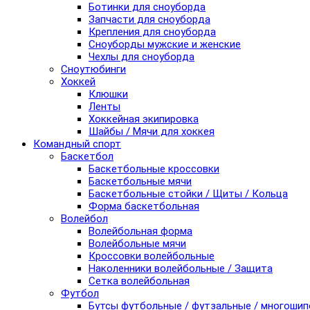
Ботинки для сноуборда
Запчасти для сноуборда
Крепления для сноуборда
Сноуборды мужские и женские
Чехлы для сноуборда
Сноутюбинги
Хоккей
Клюшки
Ленты
Хоккейная экипировка
Шайбы / Мячи для хоккея
Командный спорт
Баскетбол
Баскетбольные кроссовки
Баскетбольные мячи
Баскетбольные стойки / Щиты / Кольца
Форма баскетбольная
Волейбол
Волейбольная форма
Волейбольные мячи
Кроссовки волейбольные
Наколенники волейбольные / Защита
Сетка волейбольная
Футбол
Бутсы футбольные / футзальные / многоши