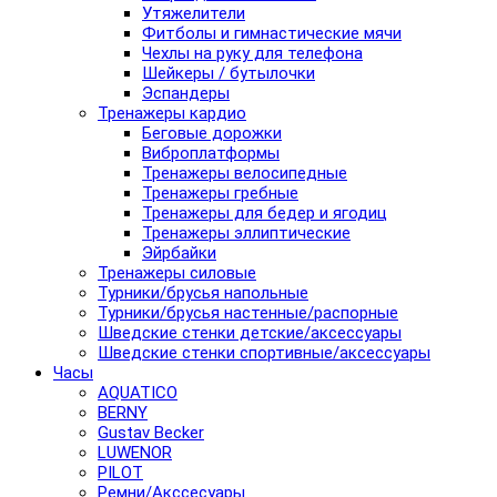
Утяжелители
Фитболы и гимнастические мячи
Чехлы на руку для телефона
Шейкеры / бутылочки
Эспандеры
Тренажеры кардио
Беговые дорожки
Виброплатформы
Тренажеры велосипедные
Тренажеры гребные
Тренажеры для бедер и ягодиц
Тренажеры эллиптические
Эйрбайки
Тренажеры силовые
Турники/брусья напольные
Турники/брусья настенные/распорные
Шведские стенки детские/аксессуары
Шведские стенки спортивные/аксессуары
Часы
AQUATICO
BERNY
Gustav Becker
LUWENOR
PILOT
Pемни/Акссесуары