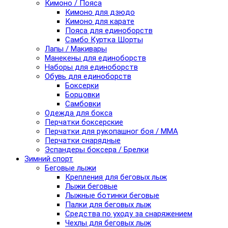
Кимоно / Пояса
Кимоно для дзюдо
Кимоно для карате
Пояса для единоборств
Самбо Куртка Шорты
Лапы / Макивары
Манекены для единоборств
Наборы для единоборств
Обувь для единоборств
Боксерки
Борцовки
Самбовки
Одежда для бокса
Перчатки боксерские
Перчатки для рукопашног боя / ММА
Перчатки снарядные
Эспандеры боксера / Брелки
Зимний спорт
Беговые лыжи
Крепления для беговых лыж
Лыжи беговые
Лыжные ботинки беговые
Палки для беговых лыж
Средства по уходу за снаряжением
Чехлы для беговых лыж