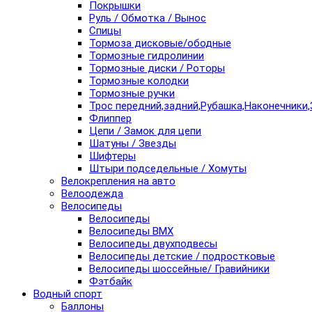
Покрышки
Руль / Обмотка / Вынос
Спицы
Тормоза дисковые/ободные
Тормозные гидролинии
Тормозные диски / Роторы
Тормозные колодки
Тормозные ручки
Трос передний,задний,Рубашка,Наконечники,
Флиппер
Цепи / Замок для цепи
Шатуны / Звезды
Шифтеры
Штыри подседельные / Хомуты
Велокрепления на авто
Велоодежда
Велосипеды
Велосипеды
Велосипеды BMX
Велосипеды двухподвесы
Велосипеды детские / подростковые
Велосипеды шоссейные/ Гравийники
Фэтбайк
Водный спорт
Баллоны