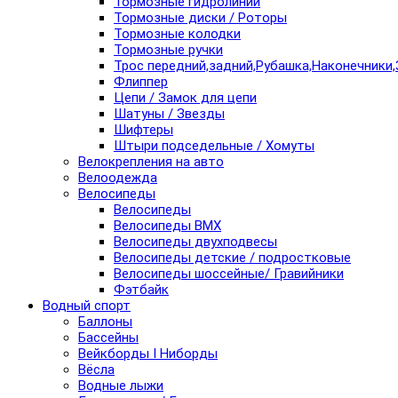
Тормозные гидролинии
Тормозные диски / Роторы
Тормозные колодки
Тормозные ручки
Трос передний,задний,Рубашка,Наконечники,
Флиппер
Цепи / Замок для цепи
Шатуны / Звезды
Шифтеры
Штыри подседельные / Хомуты
Велокрепления на авто
Велоодежда
Велосипеды
Велосипеды
Велосипеды BMX
Велосипеды двухподвесы
Велосипеды детские / подростковые
Велосипеды шоссейные/ Гравийники
Фэтбайк
Водный спорт
Баллоны
Бассейны
Вейкборды I Ниборды
Вёсла
Водные лыжи