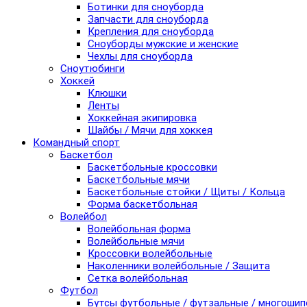
Ботинки для сноуборда
Запчасти для сноуборда
Крепления для сноуборда
Сноуборды мужские и женские
Чехлы для сноуборда
Сноутюбинги
Хоккей
Клюшки
Ленты
Хоккейная экипировка
Шайбы / Мячи для хоккея
Командный спорт
Баскетбол
Баскетбольные кроссовки
Баскетбольные мячи
Баскетбольные стойки / Щиты / Кольца
Форма баскетбольная
Волейбол
Волейбольная форма
Волейбольные мячи
Кроссовки волейбольные
Наколенники волейбольные / Защита
Сетка волейбольная
Футбол
Бутсы футбольные / футзальные / многоши