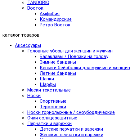
TANDORIO
Восток
Амфибия
Командирские
Ретро Восток
каталог товаров
Аксессуары
Головные уборы для женщин и мужчин
Балаклавы / Повязки на голову
Зимние банданы
Кепки и бейсболки для мужчин и женщин
Летние банданы
Шапки
Шарфы
Маски текстильные
Носки
Спортивные
Термоноски
Носки горнолыжные / сноубордические
Очки солнцезащитные
Перчатки и варежки
Детские перчатки и варежки
Женские перчатки и варежки