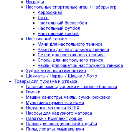
Награды
Настольные спортивные игры / Наборы игр
Аэрохоккей
Лото
Настольный баскетбол
Настольный футбол
Настольный хоккей
Настольный теннис
Мячи для настольного тенниса
Ракетки для настольного тенниса
Сетки для настольного тенниса
Столы для настольного тениса
Чехлы для ракеток настольного тенниса
Художественная гимнастика
Шахматы / Нарды / Шашки / Лото
Товары для туризма и отдыха
Газовые лампы, горелки и газовые баллоны
Гамаки
Мешки, канистры, чехлы, сумки, рюкзаки
Мультиинструменты и ножи
Надувные матрасы INTEX
Насосы для надувного матраса
Палатки / Комплектующие
Палки для скандинавской ходьбы
Пилы, лопаты, умывальники