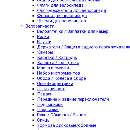
Седла для велосипеда / чехлы
Фляги для велосипеда
Флягодержатели для велосипеда
Фонари для велосипеда
Шлемы для велосипеда
Велозапчасти
Велоаптечки / Заплатки для камер
Вилки
Втулки
Держатели / Защита заднего переключател
Камеры
Каретки / Катридж
Кассета / Трещотка
Масла и смазки
Набор инструментов
Обода / Колеса в сборе
Оси/Эксцентрики
Пеги для bmx
Педали
Передние и задние переключатели
Подшипники
Покрышки
Руль / Обмотка / Вынос
Спицы
Тормоза дисковые/ободные