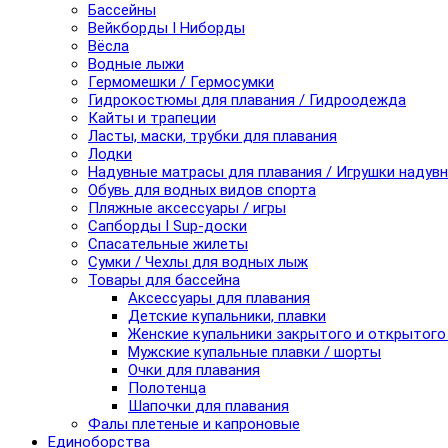
Бассейны
Вейкборды I Ниборды
Вёсла
Водные лыжи
Гермомешки / Гермосумки
Гидрокостюмы для плавания / Гидроодежда
Кайты и трапеции
Ласты, маски, трубки для плавания
Лодки
Надувные матрасы для плавания / Игрушки надув
Обувь для водных видов спорта
Пляжные аксессуары / игры
Сапборды I Sup-доски
Спасательные жилеты
Сумки / Чехлы для водных лыж
Товары для бассейна
Аксессуары для плавания
Детские купальники, плавки
Женские купальники закрытого и открытого
Мужские купальные плавки / шорты
Очки для плавания
Полотенца
Шапочки для плавания
Фалы плетеные и капроновые
Единоборства