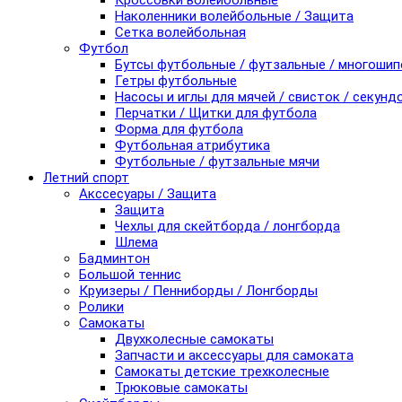
Кроссовки волейбольные
Наколенники волейбольные / Защита
Сетка волейбольная
Футбол
Бутсы футбольные / футзальные / многоши
Гетры футбольные
Насосы и иглы для мячей / свисток / секунд
Перчатки / Щитки для футбола
Форма для футбола
Футбольная атрибутика
Футбольные / футзальные мячи
Летний спорт
Акссесуары / Защита
Защита
Чехлы для скейтборда / лонгборда
Шлема
Бадминтон
Большой теннис
Круизеры / Пенниборды / Лонгборды
Ролики
Самокаты
Двухколесные самокаты
Запчасти и аксессуары для самоката
Самокаты детские трехколесные
Трюковые самокаты