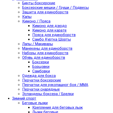
Бинты боксерские
Боксерские мешки / Груши / Подвесы
Защита для единоборств
Капы
Кимоно / Пояса
Кимоно для дзюдо
Кимоно для карате
Пояса для единоборств
Самбо Куртка Шорты
Лапы / Макивары
Манекены для единоборств
Наборы для единоборств
Обувь для единоборств
Боксерки
Борцовки
Самбовки
Одежда для бокса
Перчатки боксерские
Перчатки для рукопашног боя / ММА
Перчатки снарядные
Эспандеры боксера / Брелки
Зимний спорт
Беговые лыжи
Крепления для беговых лыж
Лыжи беговые