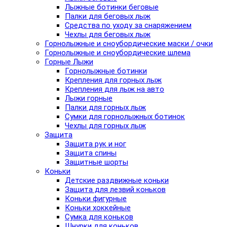
Лыжные ботинки беговые
Палки для беговых лыж
Средства по уходу за снаряжением
Чехлы для беговых лыж
Горнолыжные и сноубордические маски / очки
Горнолыжные и сноубордические шлема
Горные Лыжи
Горнолыжные ботинки
Крепления для горных лыж
Крепления для лыж на авто
Лыжи горные
Палки для горных лыж
Сумки для горнолыжных ботинок
Чехлы для горных лыж
Защита
Защита рук и ног
Защита спины
Защитные шорты
Коньки
Детские раздвижные коньки
Защита для лезвий коньков
Коньки фигурные
Коньки хоккейные
Сумка для коньков
Шнурки для коньков