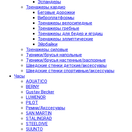
Эспандеры
Тренажеры кардио
Беговые дорожки
Виброплатформы
Тренажеры велосипедные
Тренажеры гребные
Тренажеры для бедер и ягодиц
Тренажеры эллиптические
Эйрбайки
Тренажеры силовые
Турники/брусья напольные
Турники/брусья настенные/распорные
Шведские стенки детские/аксессуары
Шведские стенки спортивные/аксессуары
Часы
AQUATICO
BERNY
Gustav Becker
LUWENOR
PILOT
Pемни/Акссесуары
SAN MARTIN
STALINGRAD
STEELDIVE
SUUNTO