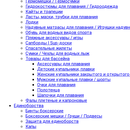
Гермомешки / Гермосумки
Гидрокостюмы для плавания / Гидроодежда
Кайты и трапеции
Ласты, маски, трубки для плавания
Лодки
Надувные матрасы для плавания / Игрушки надув
Обувь для водных видов спорта
Пляжные аксессуары / игры
Сапборды I Sup-доски
Спасательные жилеты
Сумки / Чехлы для водных лыж
Товары для бассейна
Аксессуары для плавания
Детские купальники, плавки
Женские купальники закрытого и открытого
Мужские купальные плавки / шорты
Очки для плавания
Полотенца
Шапочки для плавания
Фалы плетеные и капроновые
Единоборства
Бинты боксерские
Боксерские мешки / Груши / Подвесы
Защита для единоборств
Капы