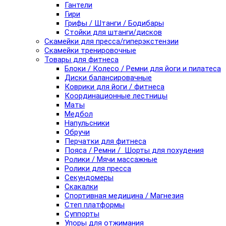
Гантели
Гири
Грифы / Штанги / Бодибары
Стойки для штанги/дисков
Скамейки для пресса/гиперэкстензии
Скамейки тренировочные
Товары для фитнеса
Блоки / Колесо / Ремни для йоги и пилатеса
Диски балансировачные
Коврики для йоги / фитнеса
Координационные лестницы
Маты
Медбол
Напульсники
Обручи
Перчатки для фитнеса
Пояса / Ремни / Шорты для похудения
Ролики / Мячи массажные
Ролики для пресса
Секундомеры
Скакалки
Спортивная медицина / Магнезия
Степ платформы
Суппорты
Упоры для отжимания