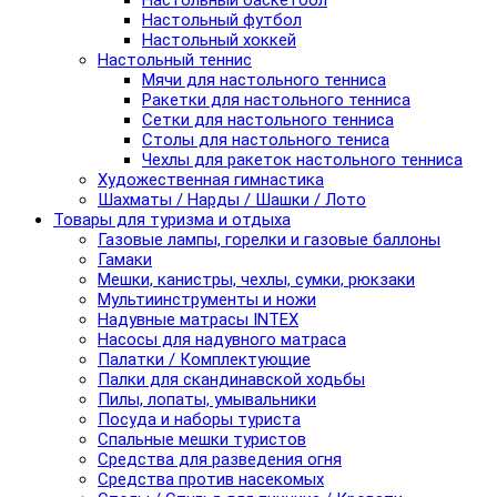
Настольный баскетбол
Настольный футбол
Настольный хоккей
Настольный теннис
Мячи для настольного тенниса
Ракетки для настольного тенниса
Сетки для настольного тенниса
Столы для настольного тениса
Чехлы для ракеток настольного тенниса
Художественная гимнастика
Шахматы / Нарды / Шашки / Лото
Товары для туризма и отдыха
Газовые лампы, горелки и газовые баллоны
Гамаки
Мешки, канистры, чехлы, сумки, рюкзаки
Мультиинструменты и ножи
Надувные матрасы INTEX
Насосы для надувного матраса
Палатки / Комплектующие
Палки для скандинавской ходьбы
Пилы, лопаты, умывальники
Посуда и наборы туриста
Спальные мешки туристов
Средства для разведения огня
Средства против насекомых