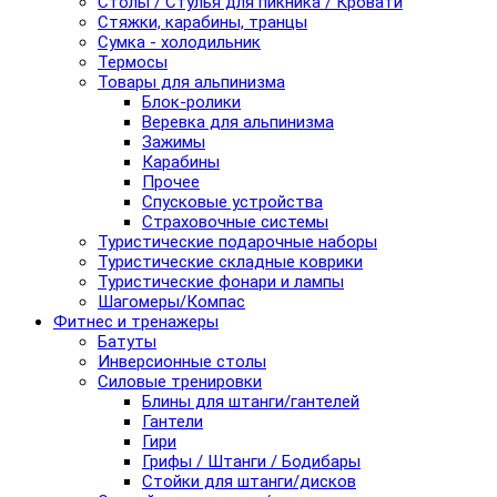
Столы / Стулья для пикника / Кровати
Стяжки, карабины, транцы
Сумка - холодильник
Термосы
Товары для альпинизма
Блок-ролики
Веревка для альпинизма
Зажимы
Карабины
Прочее
Спусковые устройства
Страховочные системы
Туристические подарочные наборы
Туристические складные коврики
Туристические фонари и лампы
Шагомеры/Компас
Фитнес и тренажеры
Батуты
Инверсионные столы
Силовые тренировки
Блины для штанги/гантелей
Гантели
Гири
Грифы / Штанги / Бодибары
Стойки для штанги/дисков