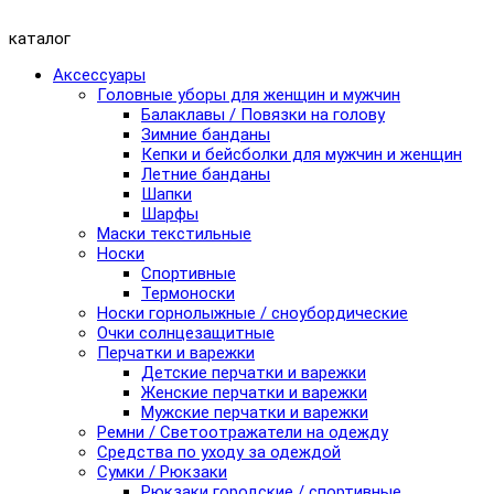
каталог
Аксессуары
Головные уборы для женщин и мужчин
Балаклавы / Повязки на голову
Зимние банданы
Кепки и бейсболки для мужчин и женщин
Летние банданы
Шапки
Шарфы
Маски текстильные
Носки
Спортивные
Термоноски
Носки горнолыжные / сноубордические
Очки солнцезащитные
Перчатки и варежки
Детские перчатки и варежки
Женские перчатки и варежки
Мужские перчатки и варежки
Ремни / Светоотражатели на одежду
Средства по уходу за одеждой
Сумки / Рюкзаки
Рюкзаки городские / спортивные