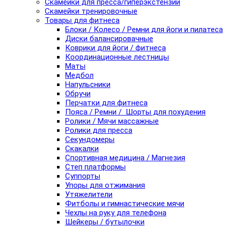
Скамейки для пресса/гиперэкстензии
Скамейки тренировочные
Товары для фитнеса
Блоки / Колесо / Ремни для йоги и пилатеса
Диски балансировачные
Коврики для йоги / фитнеса
Координационные лестницы
Маты
Медбол
Напульсники
Обручи
Перчатки для фитнеса
Пояса / Ремни / Шорты для похудения
Ролики / Мячи массажные
Ролики для пресса
Секундомеры
Скакалки
Спортивная медицина / Магнезия
Степ платформы
Суппорты
Упоры для отжимания
Утяжелители
Фитболы и гимнастические мячи
Чехлы на руку для телефона
Шейкеры / бутылочки