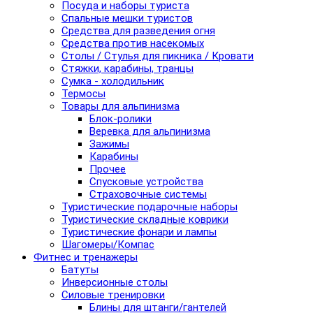
Посуда и наборы туриста
Спальные мешки туристов
Средства для разведения огня
Средства против насекомых
Столы / Стулья для пикника / Кровати
Стяжки, карабины, транцы
Сумка - холодильник
Термосы
Товары для альпинизма
Блок-ролики
Веревка для альпинизма
Зажимы
Карабины
Прочее
Спусковые устройства
Страховочные системы
Туристические подарочные наборы
Туристические складные коврики
Туристические фонари и лампы
Шагомеры/Компас
Фитнес и тренажеры
Батуты
Инверсионные столы
Силовые тренировки
Блины для штанги/гантелей