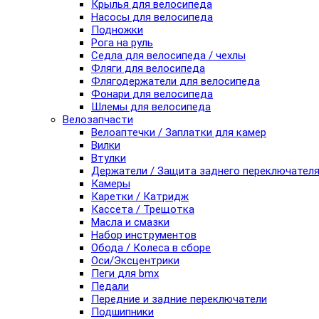
Крылья для велосипеда
Насосы для велосипеда
Подножки
Рога на руль
Седла для велосипеда / чехлы
Фляги для велосипеда
Флягодержатели для велосипеда
Фонари для велосипеда
Шлемы для велосипеда
Велозапчасти
Велоаптечки / Заплатки для камер
Вилки
Втулки
Держатели / Защита заднего переключател
Камеры
Каретки / Катридж
Кассета / Трещотка
Масла и смазки
Набор инструментов
Обода / Колеса в сборе
Оси/Эксцентрики
Пеги для bmx
Педали
Передние и задние переключатели
Подшипники