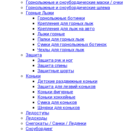
Горнолыжные и сноубордические маски / очки
Горнолыжные и сноубордические шлема
Горные Лыжи
Горнолыжные ботинки
Крепления для горных лыж
Крепления для лыж на авто
Лыжи горные
Палки для горных лыж
Сумки для горнолыжных ботинок
Чехлы для горных лыж
Защита
Защита рук и ног
Защита спины
Защитные шорты
Коньки
Детские раздвижные коньки
Защита для лезвий коньков
Коньки фигурные
Коньки хоккейные
Сумка для коньков
Шнурки для коньков
Ледоступы
Ледоходы
Снегокаты / Санки / Ледянки
Сноубординг