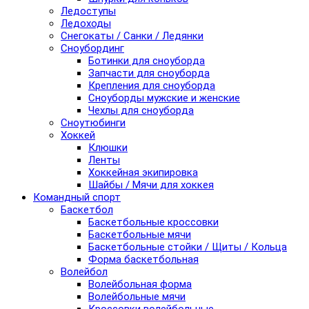
Ледоступы
Ледоходы
Снегокаты / Санки / Ледянки
Сноубординг
Ботинки для сноуборда
Запчасти для сноуборда
Крепления для сноуборда
Сноуборды мужские и женские
Чехлы для сноуборда
Сноутюбинги
Хоккей
Клюшки
Ленты
Хоккейная экипировка
Шайбы / Мячи для хоккея
Командный спорт
Баскетбол
Баскетбольные кроссовки
Баскетбольные мячи
Баскетбольные стойки / Щиты / Кольца
Форма баскетбольная
Волейбол
Волейбольная форма
Волейбольные мячи