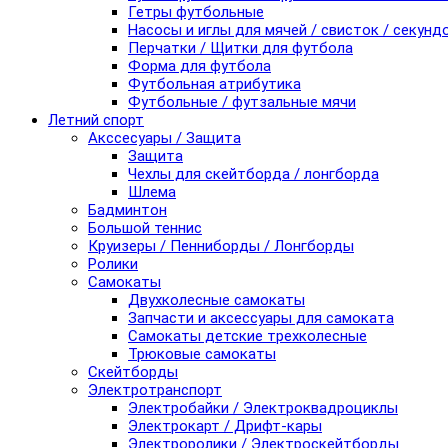
Гетры футбольные
Насосы и иглы для мячей / свисток / секунд
Перчатки / Щитки для футбола
Форма для футбола
Футбольная атрибутика
Футбольные / футзальные мячи
Летний спорт
Акссесуары / Защита
Защита
Чехлы для скейтборда / лонгборда
Шлема
Бадминтон
Большой теннис
Круизеры / Пенниборды / Лонгборды
Ролики
Самокаты
Двухколесные самокаты
Запчасти и аксессуары для самоката
Самокаты детские трехколесные
Трюковые самокаты
Скейтборды
Электротранспорт
Электробайки / Электроквадроциклы
Электрокарт / Дрифт-кары
Электроролики / Электроскейтборды