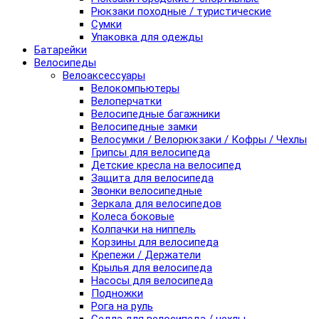
Рюкзаки походные / туристические
Сумки
Упаковка для одежды
Батарейки
Велосипеды
Велоаксессуары
Велокомпьютеры
Велоперчатки
Велосипедные багажники
Велосипедные замки
Велосумки / Велорюкзаки / Кофры / Чехлы
Грипсы для велосипеда
Детские кресла на велосипед
Защита для велосипеда
Звонки велосипедные
Зеркала для велосипедов
Колеса боковые
Колпачки на ниппель
Корзины для велосипеда
Крепежи / Держатели
Крылья для велосипеда
Насосы для велосипеда
Подножки
Рога на руль