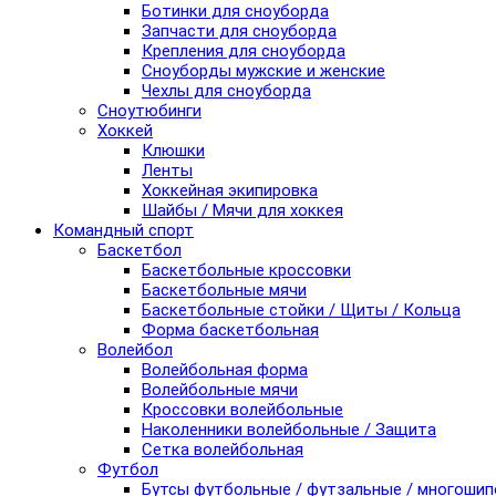
Ботинки для сноуборда
Запчасти для сноуборда
Крепления для сноуборда
Сноуборды мужские и женские
Чехлы для сноуборда
Сноутюбинги
Хоккей
Клюшки
Ленты
Хоккейная экипировка
Шайбы / Мячи для хоккея
Командный спорт
Баскетбол
Баскетбольные кроссовки
Баскетбольные мячи
Баскетбольные стойки / Щиты / Кольца
Форма баскетбольная
Волейбол
Волейбольная форма
Волейбольные мячи
Кроссовки волейбольные
Наколенники волейбольные / Защита
Сетка волейбольная
Футбол
Бутсы футбольные / футзальные / многоши