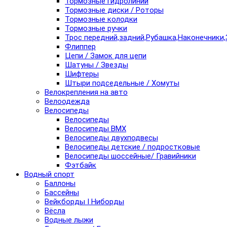
Тормозные гидролинии
Тормозные диски / Роторы
Тормозные колодки
Тормозные ручки
Трос передний,задний,Рубашка,Наконечники,
Флиппер
Цепи / Замок для цепи
Шатуны / Звезды
Шифтеры
Штыри подседельные / Хомуты
Велокрепления на авто
Велоодежда
Велосипеды
Велосипеды
Велосипеды BMX
Велосипеды двухподвесы
Велосипеды детские / подростковые
Велосипеды шоссейные/ Гравийники
Фэтбайк
Водный спорт
Баллоны
Бассейны
Вейкборды I Ниборды
Вёсла
Водные лыжи