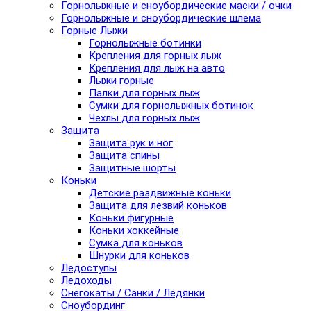
Горнолыжные и сноубордические маски / очки
Горнолыжные и сноубордические шлема
Горные Лыжи
Горнолыжные ботинки
Крепления для горных лыж
Крепления для лыж на авто
Лыжи горные
Палки для горных лыж
Сумки для горнолыжных ботинок
Чехлы для горных лыж
Защита
Защита рук и ног
Защита спины
Защитные шорты
Коньки
Детские раздвижные коньки
Защита для лезвий коньков
Коньки фигурные
Коньки хоккейные
Сумка для коньков
Шнурки для коньков
Ледоступы
Ледоходы
Снегокаты / Санки / Ледянки
Сноубординг