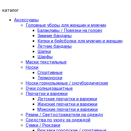
каталог
Аксессуары
Головные уборы для женщин и мужчин
Балаклавы / Повязки на голову
Зимние банданы
Кепки и бейсболки для мужчин и женщин
Летние банданы
Шапки
Шарфы
Маски текстильные
Носки
Спортивные
Термоноски
Носки горнолыжные / сноубордические
Очки солнцезащитные
Перчатки и варежки
Детские перчатки и варежки
Женские перчатки и варежки
Мужские перчатки и варежки
Ремни / Светоотражатели на одежду
Средства по уходу за одеждой
Сумки / Рюкзаки
Рюкзаки городские / спортивные