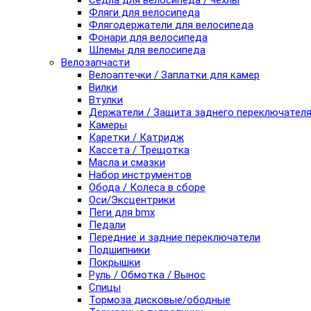
Седла для велосипеда / чехлы
Фляги для велосипеда
Флягодержатели для велосипеда
Фонари для велосипеда
Шлемы для велосипеда
Велозапчасти
Велоаптечки / Заплатки для камер
Вилки
Втулки
Держатели / Защита заднего переключател
Камеры
Каретки / Катридж
Кассета / Трещотка
Масла и смазки
Набор инструментов
Обода / Колеса в сборе
Оси/Эксцентрики
Пеги для bmx
Педали
Передние и задние переключатели
Подшипники
Покрышки
Руль / Обмотка / Вынос
Спицы
Тормоза дисковые/ободные