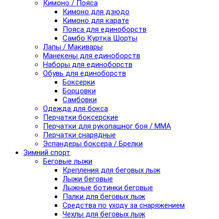
Кимоно / Пояса
Кимоно для дзюдо
Кимоно для карате
Пояса для единоборств
Самбо Куртка Шорты
Лапы / Макивары
Манекены для единоборств
Наборы для единоборств
Обувь для единоборств
Боксерки
Борцовки
Самбовки
Одежда для бокса
Перчатки боксерские
Перчатки для рукопашног боя / ММА
Перчатки снарядные
Эспандеры боксера / Брелки
Зимний спорт
Беговые лыжи
Крепления для беговых лыж
Лыжи беговые
Лыжные ботинки беговые
Палки для беговых лыж
Средства по уходу за снаряжением
Чехлы для беговых лыж