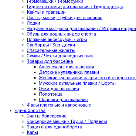
Гермомешки / Гермосумки
Гидрокостюмы для плавания / Гидроодежда
Кайты и трапеции
Ласты, маски, трубки для плавания
Лодки
Надувные матрасы для плавания / Игрушки надув
Обувь для водных видов спорта
Пляжные аксессуары / игры
Сапборды I Sup-доски
Спасательные жилеты
Сумки / Чехлы для водных лыж
Товары для бассейна
Аксессуары для плавания
Детские купальники, плавки
Женские купальники закрытого и открытого
Мужские купальные плавки / шорты
Очки для плавания
Полотенца
Шапочки для плавания
Фалы плетеные и капроновые
Единоборства
Бинты боксерские
Боксерские мешки / Груши / Подвесы
Защита для единоборств
Капы