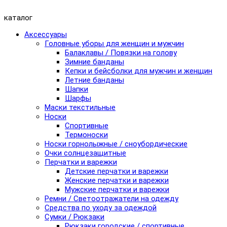
каталог
Аксессуары
Головные уборы для женщин и мужчин
Балаклавы / Повязки на голову
Зимние банданы
Кепки и бейсболки для мужчин и женщин
Летние банданы
Шапки
Шарфы
Маски текстильные
Носки
Спортивные
Термоноски
Носки горнолыжные / сноубордические
Очки солнцезащитные
Перчатки и варежки
Детские перчатки и варежки
Женские перчатки и варежки
Мужские перчатки и варежки
Ремни / Светоотражатели на одежду
Средства по уходу за одеждой
Сумки / Рюкзаки
Рюкзаки городские / спортивные