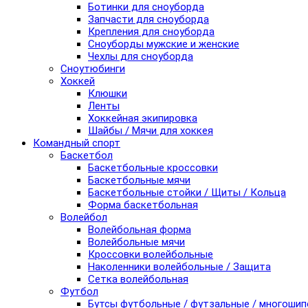
Ботинки для сноуборда
Запчасти для сноуборда
Крепления для сноуборда
Сноуборды мужские и женские
Чехлы для сноуборда
Сноутюбинги
Хоккей
Клюшки
Ленты
Хоккейная экипировка
Шайбы / Мячи для хоккея
Командный спорт
Баскетбол
Баскетбольные кроссовки
Баскетбольные мячи
Баскетбольные стойки / Щиты / Кольца
Форма баскетбольная
Волейбол
Волейбольная форма
Волейбольные мячи
Кроссовки волейбольные
Наколенники волейбольные / Защита
Сетка волейбольная
Футбол
Бутсы футбольные / футзальные / многоши