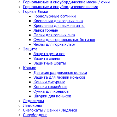
Горнолыжные и сноубордические маски / очки
Горнолыжные и сноубордические шлема
Горные Лыжи
Горнолыжные ботинки
Крепления для горных лыж
Крепления для лыж на авто
Лыжи горные
Палки для горных лыж
Сумки для горнолыжных ботинок
Чехлы для горных лыж
Защита
Защита рук и ног
Защита спины
Защитные шорты
Коньки
Детские раздвижные коньки
Защита для лезвий коньков
Коньки фигурные
Коньки хоккейные
Сумка для коньков
Шнурки для коньков
Ледоступы
Ледоходы
Снегокаты / Санки / Ледянки
Сноубординг