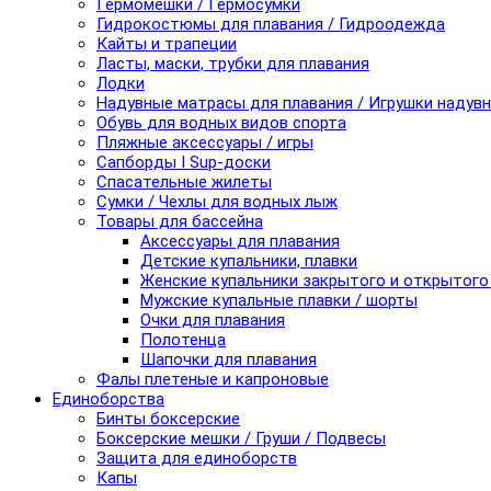
Гермомешки / Гермосумки
Гидрокостюмы для плавания / Гидроодежда
Кайты и трапеции
Ласты, маски, трубки для плавания
Лодки
Надувные матрасы для плавания / Игрушки надув
Обувь для водных видов спорта
Пляжные аксессуары / игры
Сапборды I Sup-доски
Спасательные жилеты
Сумки / Чехлы для водных лыж
Товары для бассейна
Аксессуары для плавания
Детские купальники, плавки
Женские купальники закрытого и открытого
Мужские купальные плавки / шорты
Очки для плавания
Полотенца
Шапочки для плавания
Фалы плетеные и капроновые
Единоборства
Бинты боксерские
Боксерские мешки / Груши / Подвесы
Защита для единоборств
Капы