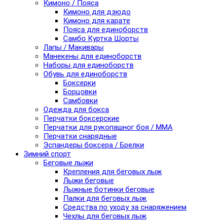
Кимоно / Пояса
Кимоно для дзюдо
Кимоно для карате
Пояса для единоборств
Самбо Куртка Шорты
Лапы / Макивары
Манекены для единоборств
Наборы для единоборств
Обувь для единоборств
Боксерки
Борцовки
Самбовки
Одежда для бокса
Перчатки боксерские
Перчатки для рукопашног боя / ММА
Перчатки снарядные
Эспандеры боксера / Брелки
Зимний спорт
Беговые лыжи
Крепления для беговых лыж
Лыжи беговые
Лыжные ботинки беговые
Палки для беговых лыж
Средства по уходу за снаряжением
Чехлы для беговых лыж