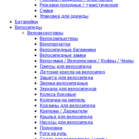
Рюкзаки походные / туристические
Сумки
Упаковка для одежды
Батарейки
Велосипеды
Велоаксессуары
Велокомпьютеры
Велоперчатки
Велосипедные багажники
Велосипедные замки
Велосумки / Велорюкзаки / Кофры / Чехлы
Грипсы для велосипеда
Детские кресла на велосипед
Защита для велосипеда
Звонки велосипедные
Зеркала для велосипедов
Колеса боковые
Колпачки на ниппель
Корзины для велосипеда
Крепежи / Держатели
Крылья для велосипеда
Насосы для велосипеда
Подножки
Рога на руль