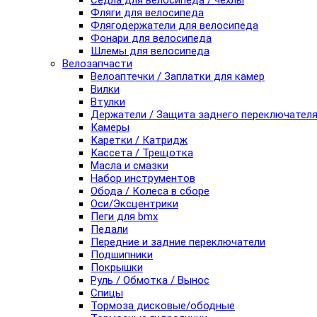
Седла для велосипеда / чехлы
Фляги для велосипеда
Флягодержатели для велосипеда
Фонари для велосипеда
Шлемы для велосипеда
Велозапчасти
Велоаптечки / Заплатки для камер
Вилки
Втулки
Держатели / Защита заднего переключател
Камеры
Каретки / Катридж
Кассета / Трещотка
Масла и смазки
Набор инструментов
Обода / Колеса в сборе
Оси/Эксцентрики
Пеги для bmx
Педали
Передние и задние переключатели
Подшипники
Покрышки
Руль / Обмотка / Вынос
Спицы
Тормоза дисковые/ободные