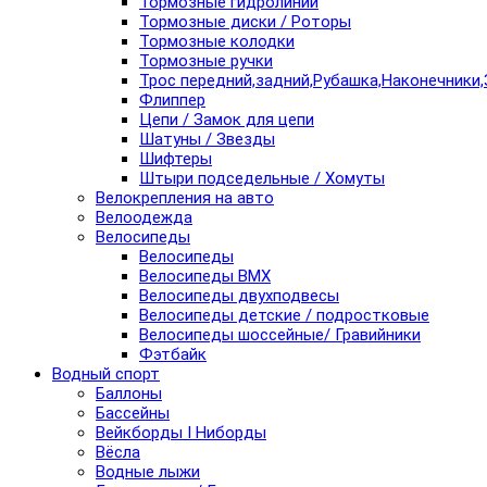
Тормозные гидролинии
Тормозные диски / Роторы
Тормозные колодки
Тормозные ручки
Трос передний,задний,Рубашка,Наконечники,
Флиппер
Цепи / Замок для цепи
Шатуны / Звезды
Шифтеры
Штыри подседельные / Хомуты
Велокрепления на авто
Велоодежда
Велосипеды
Велосипеды
Велосипеды BMX
Велосипеды двухподвесы
Велосипеды детские / подростковые
Велосипеды шоссейные/ Гравийники
Фэтбайк
Водный спорт
Баллоны
Бассейны
Вейкборды I Ниборды
Вёсла
Водные лыжи