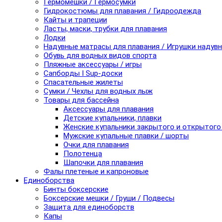
Гермомешки / Гермосумки
Гидрокостюмы для плавания / Гидроодежда
Кайты и трапеции
Ласты, маски, трубки для плавания
Лодки
Надувные матрасы для плавания / Игрушки надув
Обувь для водных видов спорта
Пляжные аксессуары / игры
Сапборды I Sup-доски
Спасательные жилеты
Сумки / Чехлы для водных лыж
Товары для бассейна
Аксессуары для плавания
Детские купальники, плавки
Женские купальники закрытого и открытого
Мужские купальные плавки / шорты
Очки для плавания
Полотенца
Шапочки для плавания
Фалы плетеные и капроновые
Единоборства
Бинты боксерские
Боксерские мешки / Груши / Подвесы
Защита для единоборств
Капы