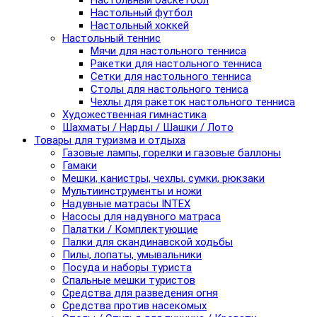
Настольный баскетбол
Настольный футбол
Настольный хоккей
Настольный теннис
Мячи для настольного тенниса
Ракетки для настольного тенниса
Сетки для настольного тенниса
Столы для настольного тениса
Чехлы для ракеток настольного тенниса
Художественная гимнастика
Шахматы / Нарды / Шашки / Лото
Товары для туризма и отдыха
Газовые лампы, горелки и газовые баллоны
Гамаки
Мешки, канистры, чехлы, сумки, рюкзаки
Мультиинструменты и ножи
Надувные матрасы INTEX
Насосы для надувного матраса
Палатки / Комплектующие
Палки для скандинавской ходьбы
Пилы, лопаты, умывальники
Посуда и наборы туриста
Спальные мешки туристов
Средства для разведения огня
Средства против насекомых