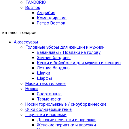
TANDORIO
Восток
Амфибия
Командирские
Ретро Восток
каталог товаров
Аксессуары
Головные уборы для женщин и мужчин
Балаклавы / Повязки на голову
Зимние банданы
Кепки и бейсболки для мужчин и женщин
Летние банданы
Шапки
Шарфы
Маски текстильные
Носки
Спортивные
Термоноски
Носки горнолыжные / сноубордические
Очки солнцезащитные
Перчатки и варежки
Детские перчатки и варежки
Женские перчатки и варежки