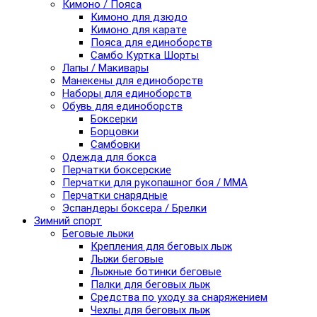
Кимоно / Пояса
Кимоно для дзюдо
Кимоно для карате
Пояса для единоборств
Самбо Куртка Шорты
Лапы / Макивары
Манекены для единоборств
Наборы для единоборств
Обувь для единоборств
Боксерки
Борцовки
Самбовки
Одежда для бокса
Перчатки боксерские
Перчатки для рукопашног боя / ММА
Перчатки снарядные
Эспандеры боксера / Брелки
Зимний спорт
Беговые лыжи
Крепления для беговых лыж
Лыжи беговые
Лыжные ботинки беговые
Палки для беговых лыж
Средства по уходу за снаряжением
Чехлы для беговых лыж