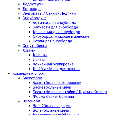
Ледоступы
Ледоходы
Снегокаты / Санки / Ледянки
Сноубординг
Ботинки для сноуборда
Запчасти для сноуборда
Крепления для сноуборда
Сноуборды мужские и женские
Чехлы для сноуборда
Сноутюбинги
Хоккей
Клюшки
Ленты
Хоккейная экипировка
Шайбы / Мячи для хоккея
Командный спорт
Баскетбол
Баскетбольные кроссовки
Баскетбольные мячи
Баскетбольные стойки / Щиты / Кольца
Форма баскетбольная
Волейбол
Волейбольная форма
Волейбольные мячи