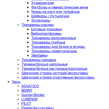
Утяжелители
Фитболы и гимнастические мячи
Чехлы на руку для телефона
Шейкеры / бутылочки
Эспандеры
Тренажеры кардио
Беговые дорожки
Виброплатформы
Тренажеры велосипедные
Тренажеры гребные
Тренажеры для бедер и ягодиц
Тренажеры эллиптические
Эйрбайки
Тренажеры силовые
Турники/брусья напольные
Турники/брусья настенные/распорные
Шведские стенки детские/аксессуары
Шведские стенки спортивные/аксессуары
Часы
AQUATICO
BERNY
Gustav Becker
LUWENOR
PILOT
Pемни/Акссесуары