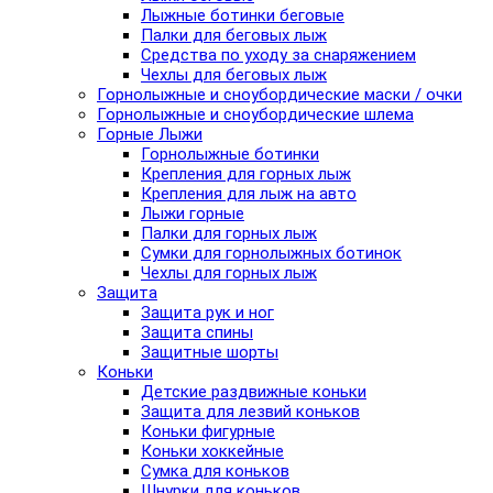
Лыжные ботинки беговые
Палки для беговых лыж
Средства по уходу за снаряжением
Чехлы для беговых лыж
Горнолыжные и сноубордические маски / очки
Горнолыжные и сноубордические шлема
Горные Лыжи
Горнолыжные ботинки
Крепления для горных лыж
Крепления для лыж на авто
Лыжи горные
Палки для горных лыж
Сумки для горнолыжных ботинок
Чехлы для горных лыж
Защита
Защита рук и ног
Защита спины
Защитные шорты
Коньки
Детские раздвижные коньки
Защита для лезвий коньков
Коньки фигурные
Коньки хоккейные
Сумка для коньков
Шнурки для коньков