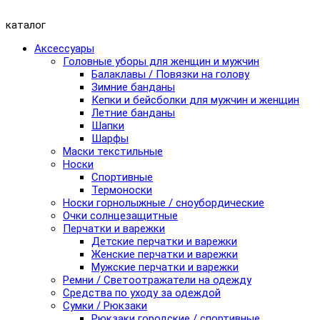
каталог
Аксессуары
Головные уборы для женщин и мужчин
Балаклавы / Повязки на голову
Зимние банданы
Кепки и бейсболки для мужчин и женщин
Летние банданы
Шапки
Шарфы
Маски текстильные
Носки
Спортивные
Термоноски
Носки горнолыжные / сноубордические
Очки солнцезащитные
Перчатки и варежки
Детские перчатки и варежки
Женские перчатки и варежки
Мужские перчатки и варежки
Ремни / Светоотражатели на одежду
Средства по уходу за одеждой
Сумки / Рюкзаки
Рюкзаки городские / спортивные