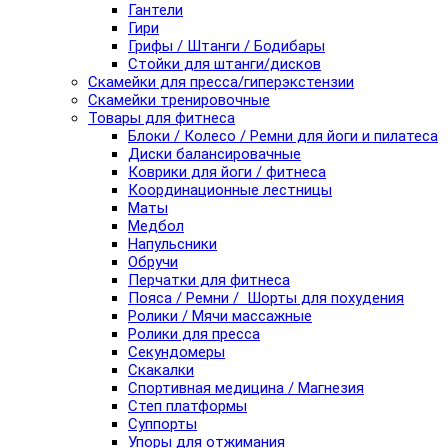
Гантели
Гири
Грифы / Штанги / Бодибары
Стойки для штанги/дисков
Скамейки для пресса/гиперэкстензии
Скамейки тренировочные
Товары для фитнеса
Блоки / Колесо / Ремни для йоги и пилатеса
Диски балансировачные
Коврики для йоги / фитнеса
Координационные лестницы
Маты
Медбол
Напульсники
Обручи
Перчатки для фитнеса
Пояса / Ремни / Шорты для похудения
Ролики / Мячи массажные
Ролики для пресса
Секундомеры
Скакалки
Спортивная медицина / Магнезия
Степ платформы
Суппорты
Упоры для отжимания