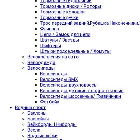
Тормозные гидролинии
Тормозные диски / Роторы
Тормозные колодки
Тормозные ручки
Трос передний,задний,Рубашка,Наконечники,
Флиппер
Цепи / Замок для цепи
Шатуны / Звезды
Шифтеры
Штыри подседельные / Хомуты
Велокрепления на авто
Велоодежда
Велосипеды
Велосипеды
Велосипеды BMX
Велосипеды двухподвесы
Велосипеды детские / подростковые
Велосипеды шоссейные/ Гравийники
Фэтбайк
Водный спорт
Баллоны
Бассейны
Вейкборды I Ниборды
Вёсла
Водные лыжи