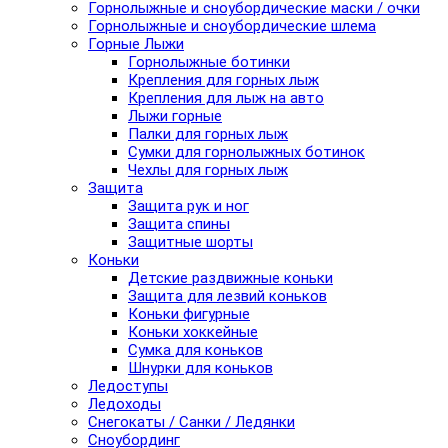
Горнолыжные и сноубордические маски / очки
Горнолыжные и сноубордические шлема
Горные Лыжи
Горнолыжные ботинки
Крепления для горных лыж
Крепления для лыж на авто
Лыжи горные
Палки для горных лыж
Сумки для горнолыжных ботинок
Чехлы для горных лыж
Защита
Защита рук и ног
Защита спины
Защитные шорты
Коньки
Детские раздвижные коньки
Защита для лезвий коньков
Коньки фигурные
Коньки хоккейные
Сумка для коньков
Шнурки для коньков
Ледоступы
Ледоходы
Снегокаты / Санки / Ледянки
Сноубординг