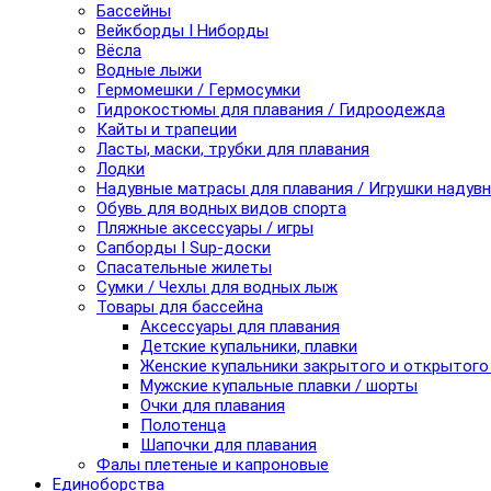
Бассейны
Вейкборды I Ниборды
Вёсла
Водные лыжи
Гермомешки / Гермосумки
Гидрокостюмы для плавания / Гидроодежда
Кайты и трапеции
Ласты, маски, трубки для плавания
Лодки
Надувные матрасы для плавания / Игрушки надув
Обувь для водных видов спорта
Пляжные аксессуары / игры
Сапборды I Sup-доски
Спасательные жилеты
Сумки / Чехлы для водных лыж
Товары для бассейна
Аксессуары для плавания
Детские купальники, плавки
Женские купальники закрытого и открытого
Мужские купальные плавки / шорты
Очки для плавания
Полотенца
Шапочки для плавания
Фалы плетеные и капроновые
Единоборства