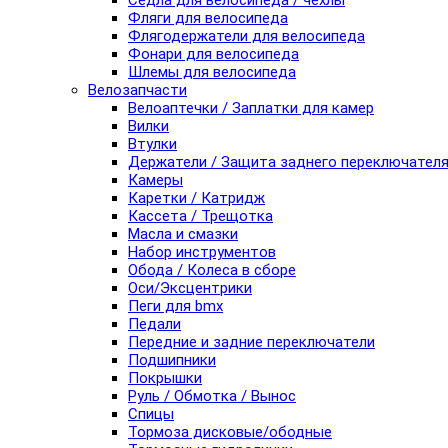
Седла для велосипеда / чехлы
Фляги для велосипеда
Флягодержатели для велосипеда
Фонари для велосипеда
Шлемы для велосипеда
Велозапчасти
Велоаптечки / Заплатки для камер
Вилки
Втулки
Держатели / Защита заднего переключател
Камеры
Каретки / Катридж
Кассета / Трещотка
Масла и смазки
Набор инструментов
Обода / Колеса в сборе
Оси/Эксцентрики
Пеги для bmx
Педали
Передние и задние переключатели
Подшипники
Покрышки
Руль / Обмотка / Вынос
Спицы
Тормоза дисковые/ободные