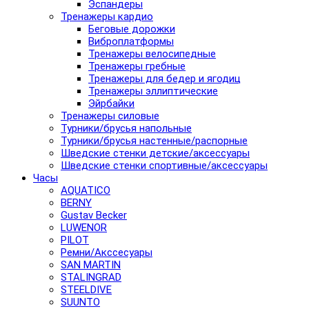
Эспандеры
Тренажеры кардио
Беговые дорожки
Виброплатформы
Тренажеры велосипедные
Тренажеры гребные
Тренажеры для бедер и ягодиц
Тренажеры эллиптические
Эйрбайки
Тренажеры силовые
Турники/брусья напольные
Турники/брусья настенные/распорные
Шведские стенки детские/аксессуары
Шведские стенки спортивные/аксессуары
Часы
AQUATICO
BERNY
Gustav Becker
LUWENOR
PILOT
Pемни/Акссесуары
SAN MARTIN
STALINGRAD
STEELDIVE
SUUNTO