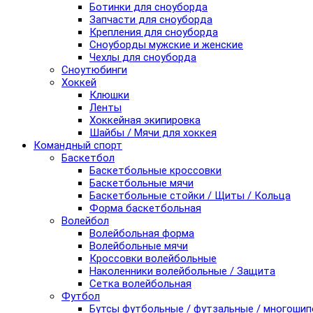
Ботинки для сноуборда
Запчасти для сноуборда
Крепления для сноуборда
Сноуборды мужские и женские
Чехлы для сноуборда
Сноутюбинги
Хоккей
Клюшки
Ленты
Хоккейная экипировка
Шайбы / Мячи для хоккея
Командный спорт
Баскетбол
Баскетбольные кроссовки
Баскетбольные мячи
Баскетбольные стойки / Щиты / Кольца
Форма баскетбольная
Волейбол
Волейбольная форма
Волейбольные мячи
Кроссовки волейбольные
Наколенники волейбольные / Защита
Сетка волейбольная
Футбол
Бутсы футбольные / футзальные / многоши