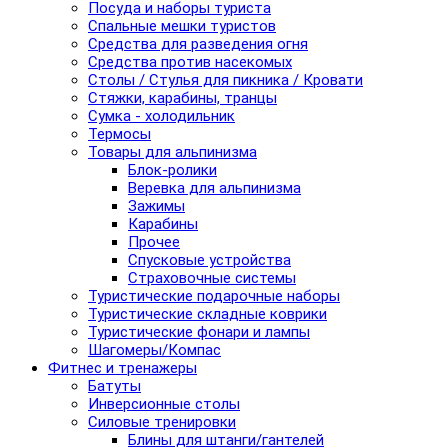
Посуда и наборы туриста
Спальные мешки туристов
Средства для разведения огня
Средства против насекомых
Столы / Стулья для пикника / Кровати
Стяжки, карабины, транцы
Сумка - холодильник
Термосы
Товары для альпинизма
Блок-ролики
Веревка для альпинизма
Зажимы
Карабины
Прочее
Спусковые устройства
Страховочные системы
Туристические подарочные наборы
Туристические складные коврики
Туристические фонари и лампы
Шагомеры/Компас
Фитнес и тренажеры
Батуты
Инверсионные столы
Силовые тренировки
Блины для штанги/гантелей