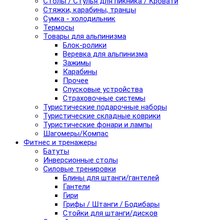
Столы / Стулья для пикника / Кровати
Стяжки, карабины, транцы
Сумка - холодильник
Термосы
Товары для альпинизма
Блок-ролики
Веревка для альпинизма
Зажимы
Карабины
Прочее
Спусковые устройства
Страховочные системы
Туристические подарочные наборы
Туристические складные коврики
Туристические фонари и лампы
Шагомеры/Компас
Фитнес и тренажеры
Батуты
Инверсионные столы
Силовые тренировки
Блины для штанги/гантелей
Гантели
Гири
Грифы / Штанги / Бодибары
Стойки для штанги/дисков