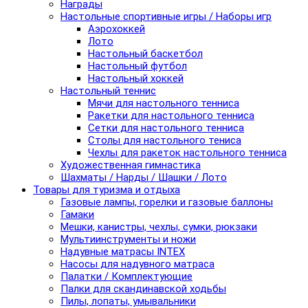
Награды
Настольные спортивные игры / Наборы игр
Аэрохоккей
Лото
Настольный баскетбол
Настольный футбол
Настольный хоккей
Настольный теннис
Мячи для настольного тенниса
Ракетки для настольного тенниса
Сетки для настольного тенниса
Столы для настольного тениса
Чехлы для ракеток настольного тенниса
Художественная гимнастика
Шахматы / Нарды / Шашки / Лото
Товары для туризма и отдыха
Газовые лампы, горелки и газовые баллоны
Гамаки
Мешки, канистры, чехлы, сумки, рюкзаки
Мультиинструменты и ножи
Надувные матрасы INTEX
Насосы для надувного матраса
Палатки / Комплектующие
Палки для скандинавской ходьбы
Пилы, лопаты, умывальники