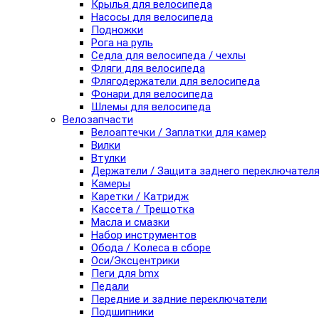
Крылья для велосипеда
Насосы для велосипеда
Подножки
Рога на руль
Седла для велосипеда / чехлы
Фляги для велосипеда
Флягодержатели для велосипеда
Фонари для велосипеда
Шлемы для велосипеда
Велозапчасти
Велоаптечки / Заплатки для камер
Вилки
Втулки
Держатели / Защита заднего переключател
Камеры
Каретки / Катридж
Кассета / Трещотка
Масла и смазки
Набор инструментов
Обода / Колеса в сборе
Оси/Эксцентрики
Пеги для bmx
Педали
Передние и задние переключатели
Подшипники