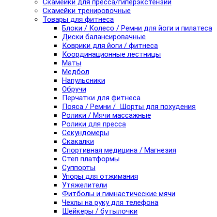
Скамейки для пресса/гиперэкстензии
Скамейки тренировочные
Товары для фитнеса
Блоки / Колесо / Ремни для йоги и пилатеса
Диски балансировачные
Коврики для йоги / фитнеса
Координационные лестницы
Маты
Медбол
Напульсники
Обручи
Перчатки для фитнеса
Пояса / Ремни / Шорты для похудения
Ролики / Мячи массажные
Ролики для пресса
Секундомеры
Скакалки
Спортивная медицина / Магнезия
Степ платформы
Суппорты
Упоры для отжимания
Утяжелители
Фитболы и гимнастические мячи
Чехлы на руку для телефона
Шейкеры / бутылочки