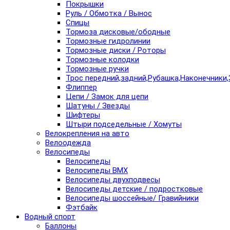
Покрышки
Руль / Обмотка / Вынос
Спицы
Тормоза дисковые/ободные
Тормозные гидролинии
Тормозные диски / Роторы
Тормозные колодки
Тормозные ручки
Трос передний,задний,Рубашка,Наконечники,
Флиппер
Цепи / Замок для цепи
Шатуны / Звезды
Шифтеры
Штыри подседельные / Хомуты
Велокрепления на авто
Велоодежда
Велосипеды
Велосипеды
Велосипеды BMX
Велосипеды двухподвесы
Велосипеды детские / подростковые
Велосипеды шоссейные/ Гравийники
Фэтбайк
Водный спорт
Баллоны