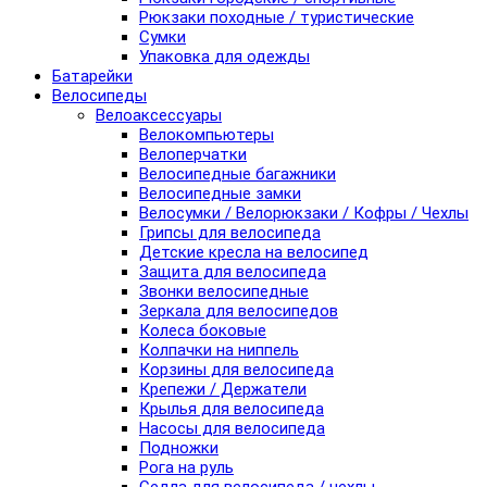
Рюкзаки походные / туристические
Сумки
Упаковка для одежды
Батарейки
Велосипеды
Велоаксессуары
Велокомпьютеры
Велоперчатки
Велосипедные багажники
Велосипедные замки
Велосумки / Велорюкзаки / Кофры / Чехлы
Грипсы для велосипеда
Детские кресла на велосипед
Защита для велосипеда
Звонки велосипедные
Зеркала для велосипедов
Колеса боковые
Колпачки на ниппель
Корзины для велосипеда
Крепежи / Держатели
Крылья для велосипеда
Насосы для велосипеда
Подножки
Рога на руль