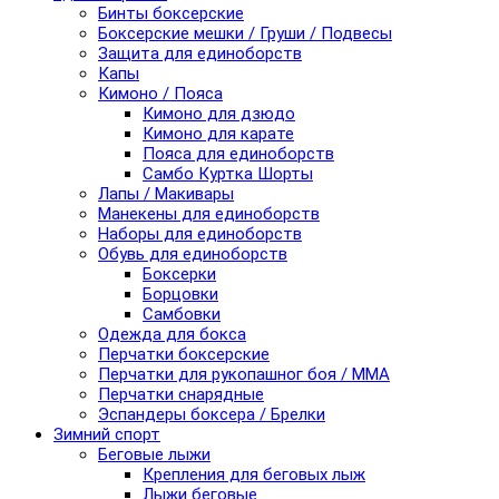
Бинты боксерские
Боксерские мешки / Груши / Подвесы
Защита для единоборств
Капы
Кимоно / Пояса
Кимоно для дзюдо
Кимоно для карате
Пояса для единоборств
Самбо Куртка Шорты
Лапы / Макивары
Манекены для единоборств
Наборы для единоборств
Обувь для единоборств
Боксерки
Борцовки
Самбовки
Одежда для бокса
Перчатки боксерские
Перчатки для рукопашног боя / ММА
Перчатки снарядные
Эспандеры боксера / Брелки
Зимний спорт
Беговые лыжи
Крепления для беговых лыж
Лыжи беговые