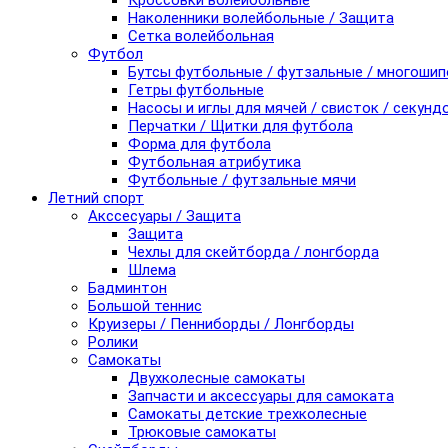
Кроссовки волейбольные
Наколенники волейбольные / Защита
Сетка волейбольная
Футбол
Бутсы футбольные / футзальные / многоши
Гетры футбольные
Насосы и иглы для мячей / свисток / секунд
Перчатки / Щитки для футбола
Форма для футбола
Футбольная атрибутика
Футбольные / футзальные мячи
Летний спорт
Акссесуары / Защита
Защита
Чехлы для скейтборда / лонгборда
Шлема
Бадминтон
Большой теннис
Круизеры / Пенниборды / Лонгборды
Ролики
Самокаты
Двухколесные самокаты
Запчасти и аксессуары для самоката
Самокаты детские трехколесные
Трюковые самокаты