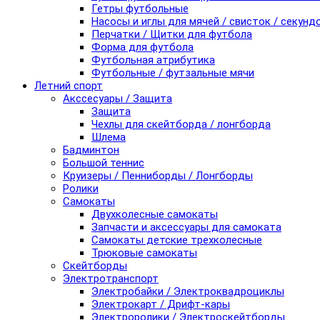
Гетры футбольные
Насосы и иглы для мячей / свисток / секунд
Перчатки / Щитки для футбола
Форма для футбола
Футбольная атрибутика
Футбольные / футзальные мячи
Летний спорт
Акссесуары / Защита
Защита
Чехлы для скейтборда / лонгборда
Шлема
Бадминтон
Большой теннис
Круизеры / Пенниборды / Лонгборды
Ролики
Самокаты
Двухколесные самокаты
Запчасти и аксессуары для самоката
Самокаты детские трехколесные
Трюковые самокаты
Скейтборды
Электротранспорт
Электробайки / Электроквадроциклы
Электрокарт / Дрифт-кары
Электроролики / Электроскейтборды