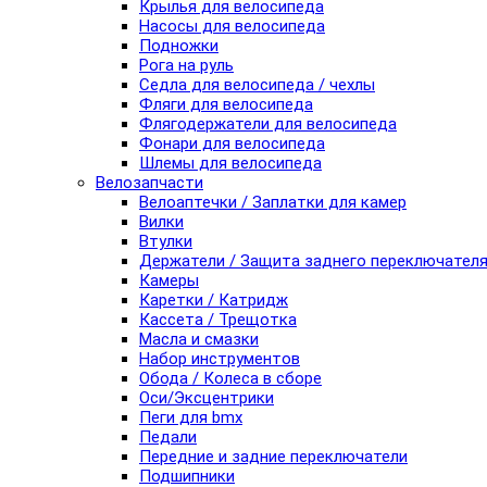
Крылья для велосипеда
Насосы для велосипеда
Подножки
Рога на руль
Седла для велосипеда / чехлы
Фляги для велосипеда
Флягодержатели для велосипеда
Фонари для велосипеда
Шлемы для велосипеда
Велозапчасти
Велоаптечки / Заплатки для камер
Вилки
Втулки
Держатели / Защита заднего переключател
Камеры
Каретки / Катридж
Кассета / Трещотка
Масла и смазки
Набор инструментов
Обода / Колеса в сборе
Оси/Эксцентрики
Пеги для bmx
Педали
Передние и задние переключатели
Подшипники