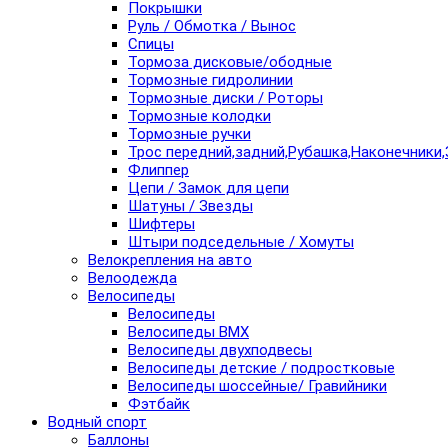
Покрышки
Руль / Обмотка / Вынос
Спицы
Тормоза дисковые/ободные
Тормозные гидролинии
Тормозные диски / Роторы
Тормозные колодки
Тормозные ручки
Трос передний,задний,Рубашка,Наконечники,
Флиппер
Цепи / Замок для цепи
Шатуны / Звезды
Шифтеры
Штыри подседельные / Хомуты
Велокрепления на авто
Велоодежда
Велосипеды
Велосипеды
Велосипеды BMX
Велосипеды двухподвесы
Велосипеды детские / подростковые
Велосипеды шоссейные/ Гравийники
Фэтбайк
Водный спорт
Баллоны