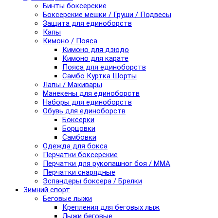
Бинты боксерские
Боксерские мешки / Груши / Подвесы
Защита для единоборств
Капы
Кимоно / Пояса
Кимоно для дзюдо
Кимоно для карате
Пояса для единоборств
Самбо Куртка Шорты
Лапы / Макивары
Манекены для единоборств
Наборы для единоборств
Обувь для единоборств
Боксерки
Борцовки
Самбовки
Одежда для бокса
Перчатки боксерские
Перчатки для рукопашног боя / ММА
Перчатки снарядные
Эспандеры боксера / Брелки
Зимний спорт
Беговые лыжи
Крепления для беговых лыж
Лыжи беговые