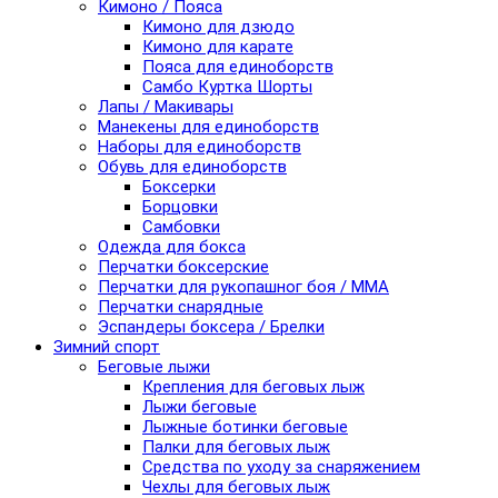
Кимоно / Пояса
Кимоно для дзюдо
Кимоно для карате
Пояса для единоборств
Самбо Куртка Шорты
Лапы / Макивары
Манекены для единоборств
Наборы для единоборств
Обувь для единоборств
Боксерки
Борцовки
Самбовки
Одежда для бокса
Перчатки боксерские
Перчатки для рукопашног боя / ММА
Перчатки снарядные
Эспандеры боксера / Брелки
Зимний спорт
Беговые лыжи
Крепления для беговых лыж
Лыжи беговые
Лыжные ботинки беговые
Палки для беговых лыж
Средства по уходу за снаряжением
Чехлы для беговых лыж