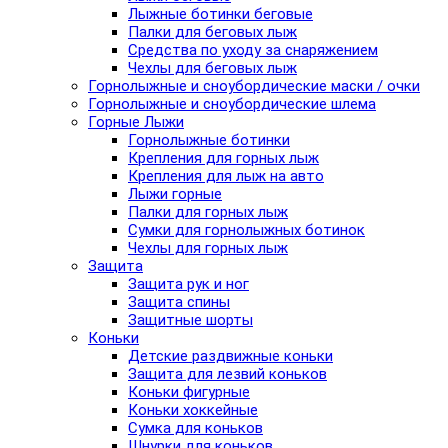
Лыжные ботинки беговые
Палки для беговых лыж
Средства по уходу за снаряжением
Чехлы для беговых лыж
Горнолыжные и сноубордические маски / очки
Горнолыжные и сноубордические шлема
Горные Лыжи
Горнолыжные ботинки
Крепления для горных лыж
Крепления для лыж на авто
Лыжи горные
Палки для горных лыж
Сумки для горнолыжных ботинок
Чехлы для горных лыж
Защита
Защита рук и ног
Защита спины
Защитные шорты
Коньки
Детские раздвижные коньки
Защита для лезвий коньков
Коньки фигурные
Коньки хоккейные
Сумка для коньков
Шнурки для коньков