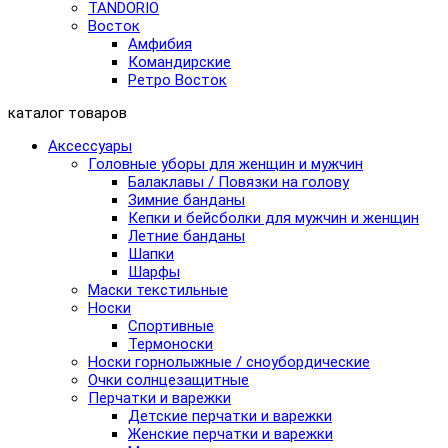
TANDORIO
Восток
Амфибия
Командирские
Ретро Восток
каталог товаров
Аксессуары
Головные уборы для женщин и мужчин
Балаклавы / Повязки на голову
Зимние банданы
Кепки и бейсболки для мужчин и женщин
Летние банданы
Шапки
Шарфы
Маски текстильные
Носки
Спортивные
Термоноски
Носки горнолыжные / сноубордические
Очки солнцезащитные
Перчатки и варежки
Детские перчатки и варежки
Женские перчатки и варежки