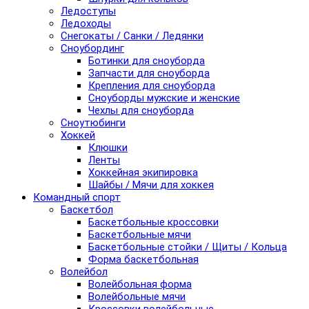
Ледоступы
Ледоходы
Снегокаты / Санки / Ледянки
Сноубординг
Ботинки для сноуборда
Запчасти для сноуборда
Крепления для сноуборда
Сноуборды мужские и женские
Чехлы для сноуборда
Сноутюбинги
Хоккей
Клюшки
Ленты
Хоккейная экипировка
Шайбы / Мячи для хоккея
Командный спорт
Баскетбол
Баскетбольные кроссовки
Баскетбольные мячи
Баскетбольные стойки / Щиты / Кольца
Форма баскетбольная
Волейбол
Волейбольная форма
Волейбольные мячи