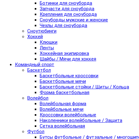
Ботинки для сноуборда
Запчасти для сноуборда
Крепления для сноуборда
Сноуборды мужские и женские
Чехлы для сноуборда
Сноутюбинги
Хоккей
Клюшки
Ленты
Хоккейная экипировка
Шайбы / Мячи для хоккея
Командный спорт
Баскетбол
Баскетбольные кроссовки
Баскетбольные мячи
Баскетбольные стойки / Щиты / Кольца
Форма баскетбольная
Волейбол
Волейбольная форма
Волейбольные мячи
Кроссовки волейбольные
Наколенники волейбольные / Защита
Сетка волейбольная
Футбол
Бутсы футбольные / футзальные / многоши