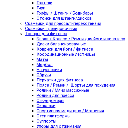
Гантели
Гири
Грифы / Штанги / Бодибары
Стойки для штанги/дисков
Скамейки для пресса/гиперэкстензии
Скамейки тренировочные
Товары для фитнеса
Блоки / Колесо / Ремни для йоги и пилатеса
Диски балансировачные
Коврики для йоги / фитнеса
Координационные лестницы
Маты
Медбол
Напульсники
Обручи
Перчатки для фитнеса
Пояса / Ремни / Шорты для похудения
Ролики / Мячи массажные
Ролики для пресса
Секундомеры
Скакалки
Спортивная медицина / Магнезия
Степ платформы
Суппорты
Упоры для отжимания