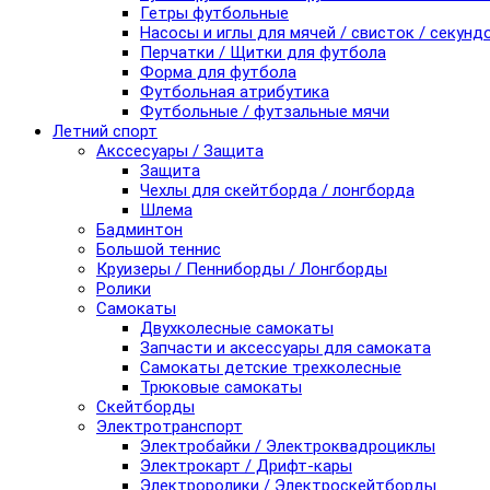
Гетры футбольные
Насосы и иглы для мячей / свисток / секунд
Перчатки / Щитки для футбола
Форма для футбола
Футбольная атрибутика
Футбольные / футзальные мячи
Летний спорт
Акссесуары / Защита
Защита
Чехлы для скейтборда / лонгборда
Шлема
Бадминтон
Большой теннис
Круизеры / Пенниборды / Лонгборды
Ролики
Самокаты
Двухколесные самокаты
Запчасти и аксессуары для самоката
Самокаты детские трехколесные
Трюковые самокаты
Скейтборды
Электротранспорт
Электробайки / Электроквадроциклы
Электрокарт / Дрифт-кары
Электроролики / Электроскейтборды