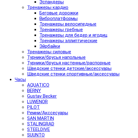
Эспандеры
Тренажеры кардио
Беговые дорожки
Виброплатформы
Тренажеры велосипедные
Тренажеры гребные
Тренажеры для бедер и ягодиц
Тренажеры эллиптические
Эйрбайки
Тренажеры силовые
Турники/брусья напольные
Турники/брусья настенные/распорные
Шведские стенки детские/аксессуары
Шведские стенки спортивные/аксессуары
Часы
AQUATICO
BERNY
Gustav Becker
LUWENOR
PILOT
Pемни/Акссесуары
SAN MARTIN
STALINGRAD
STEELDIVE
SUUNTO