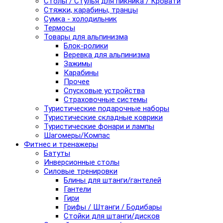
Столы / Стулья для пикника / Кровати
Стяжки, карабины, транцы
Сумка - холодильник
Термосы
Товары для альпинизма
Блок-ролики
Веревка для альпинизма
Зажимы
Карабины
Прочее
Спусковые устройства
Страховочные системы
Туристические подарочные наборы
Туристические складные коврики
Туристические фонари и лампы
Шагомеры/Компас
Фитнес и тренажеры
Батуты
Инверсионные столы
Силовые тренировки
Блины для штанги/гантелей
Гантели
Гири
Грифы / Штанги / Бодибары
Стойки для штанги/дисков