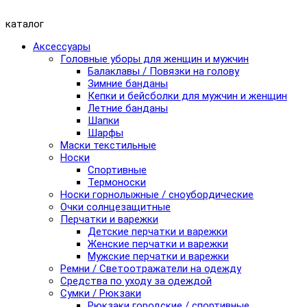
каталог
Аксессуары
Головные уборы для женщин и мужчин
Балаклавы / Повязки на голову
Зимние банданы
Кепки и бейсболки для мужчин и женщин
Летние банданы
Шапки
Шарфы
Маски текстильные
Носки
Спортивные
Термоноски
Носки горнолыжные / сноубордические
Очки солнцезащитные
Перчатки и варежки
Детские перчатки и варежки
Женские перчатки и варежки
Мужские перчатки и варежки
Ремни / Светоотражатели на одежду
Средства по уходу за одеждой
Сумки / Рюкзаки
Рюкзаки городские / спортивные