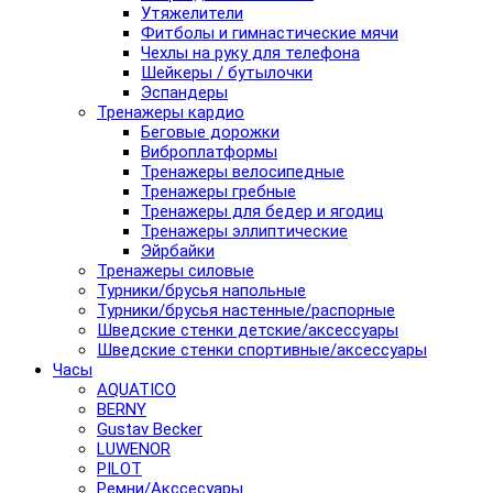
Утяжелители
Фитболы и гимнастические мячи
Чехлы на руку для телефона
Шейкеры / бутылочки
Эспандеры
Тренажеры кардио
Беговые дорожки
Виброплатформы
Тренажеры велосипедные
Тренажеры гребные
Тренажеры для бедер и ягодиц
Тренажеры эллиптические
Эйрбайки
Тренажеры силовые
Турники/брусья напольные
Турники/брусья настенные/распорные
Шведские стенки детские/аксессуары
Шведские стенки спортивные/аксессуары
Часы
AQUATICO
BERNY
Gustav Becker
LUWENOR
PILOT
Pемни/Акссесуары