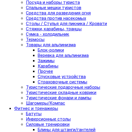
Посуда и наборы туриста
Спальные мешки туристов
Средства для разведения огня
Средства против насекомых
Столы / Стулья для пикника / Кровати
Стяжки, карабины, транцы
Сумка - холодильник
Термосы
Товары для альпинизма
Блок-ролики
Веревка для альпинизма
Зажимы
Карабины
Прочее
Спусковые устройства
Страховочные системы
Туристические подарочные наборы
Туристические складные коврики
Туристические фонари и лампы
Шагомеры/Компас
Фитнес и тренажеры
Батуты
Инверсионные столы
Силовые тренировки
Блины для штанги/гантелей