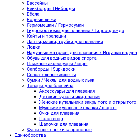
Бассейны
Вейкборды I Ниборды
Вёсла
Водные лыжи
Гермомешки / Гермосумки
Гидрокостюмы для плавания / Гидроодежда
Кайты и трапеции
Ласты, маски, трубки для плавания
Лодки
Надувные матрасы для плавания / Игрушки надув
Обувь для водных видов спорта
Пляжные аксессуары / игры
Сапборды I Sup-доски
Спасательные жилеты
Сумки / Чехлы для водных лыж
Товары для бассейна
Аксессуары для плавания
Детские купальники, плавки
Женские купальники закрытого и открытого
Мужские купальные плавки / шорты
Очки для плавания
Полотенца
Шапочки для плавания
Фалы плетеные и капроновые
Единоборства