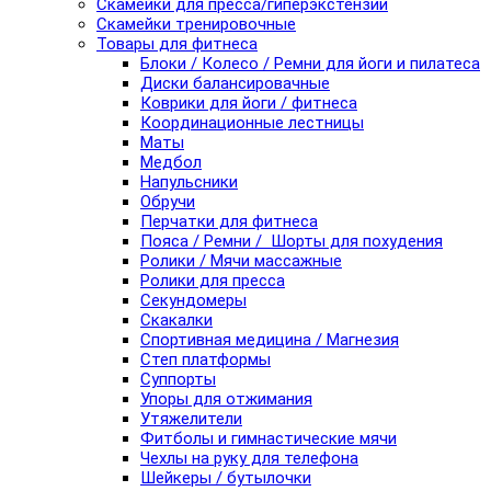
Скамейки для пресса/гиперэкстензии
Скамейки тренировочные
Товары для фитнеса
Блоки / Колесо / Ремни для йоги и пилатеса
Диски балансировачные
Коврики для йоги / фитнеса
Координационные лестницы
Маты
Медбол
Напульсники
Обручи
Перчатки для фитнеса
Пояса / Ремни / Шорты для похудения
Ролики / Мячи массажные
Ролики для пресса
Секундомеры
Скакалки
Спортивная медицина / Магнезия
Степ платформы
Суппорты
Упоры для отжимания
Утяжелители
Фитболы и гимнастические мячи
Чехлы на руку для телефона
Шейкеры / бутылочки