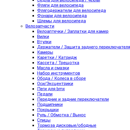
Седла для велосипеда / чехлы
Фляги для велосипеда
Флягодержатели для велосипеда
Фонари для велосипеда
Шлемы для велосипеда
Велозапчасти
Велоаптечки / Заплатки для камер
Вилки
Втулки
Держатели / Защита заднего переключател
Камеры
Каретки / Катридж
Кассета / Трещотка
Масла и смазки
Набор инструментов
Обода / Колеса в сборе
Оси/Эксцентрики
Пеги для bmx
Педали
Передние и задние переключатели
Подшипники
Покрышки
Руль / Обмотка / Вынос
Спицы
Тормоза дисковые/ободные