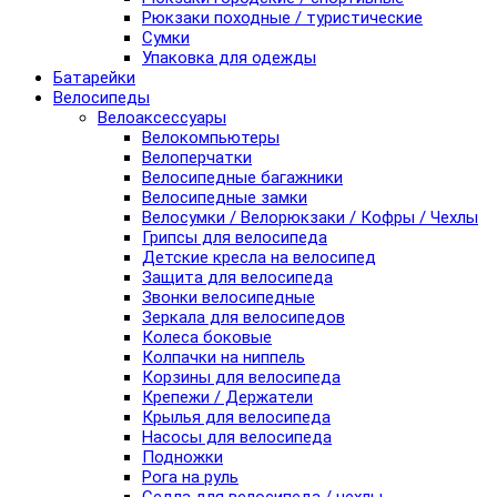
Рюкзаки походные / туристические
Сумки
Упаковка для одежды
Батарейки
Велосипеды
Велоаксессуары
Велокомпьютеры
Велоперчатки
Велосипедные багажники
Велосипедные замки
Велосумки / Велорюкзаки / Кофры / Чехлы
Грипсы для велосипеда
Детские кресла на велосипед
Защита для велосипеда
Звонки велосипедные
Зеркала для велосипедов
Колеса боковые
Колпачки на ниппель
Корзины для велосипеда
Крепежи / Держатели
Крылья для велосипеда
Насосы для велосипеда
Подножки
Рога на руль