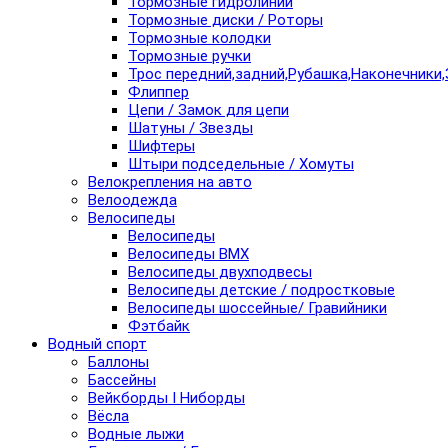
Тормозные гидролинии
Тормозные диски / Роторы
Тормозные колодки
Тормозные ручки
Трос передний,задний,Рубашка,Наконечники,
Флиппер
Цепи / Замок для цепи
Шатуны / Звезды
Шифтеры
Штыри подседельные / Хомуты
Велокрепления на авто
Велоодежда
Велосипеды
Велосипеды
Велосипеды BMX
Велосипеды двухподвесы
Велосипеды детские / подростковые
Велосипеды шоссейные/ Гравийники
Фэтбайк
Водный спорт
Баллоны
Бассейны
Вейкборды I Ниборды
Вёсла
Водные лыжи