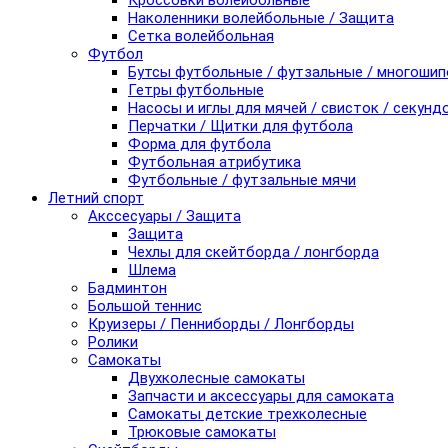
Кроссовки волейбольные
Наколенники волейбольные / Защита
Сетка волейбольная
Футбол
Бутсы футбольные / футзальные / многоши
Гетры футбольные
Насосы и иглы для мячей / свисток / секунд
Перчатки / Щитки для футбола
Форма для футбола
Футбольная атрибутика
Футбольные / футзальные мячи
Летний спорт
Акссесуары / Защита
Защита
Чехлы для скейтборда / лонгборда
Шлема
Бадминтон
Большой теннис
Круизеры / Пенниборды / Лонгборды
Ролики
Самокаты
Двухколесные самокаты
Запчасти и аксессуары для самоката
Самокаты детские трехколесные
Трюковые самокаты