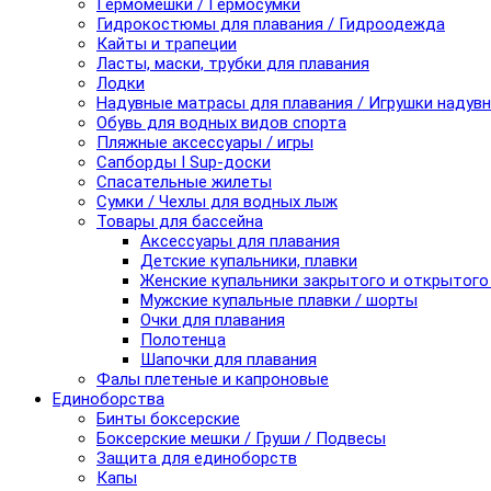
Гермомешки / Гермосумки
Гидрокостюмы для плавания / Гидроодежда
Кайты и трапеции
Ласты, маски, трубки для плавания
Лодки
Надувные матрасы для плавания / Игрушки надув
Обувь для водных видов спорта
Пляжные аксессуары / игры
Сапборды I Sup-доски
Спасательные жилеты
Сумки / Чехлы для водных лыж
Товары для бассейна
Аксессуары для плавания
Детские купальники, плавки
Женские купальники закрытого и открытого
Мужские купальные плавки / шорты
Очки для плавания
Полотенца
Шапочки для плавания
Фалы плетеные и капроновые
Единоборства
Бинты боксерские
Боксерские мешки / Груши / Подвесы
Защита для единоборств
Капы