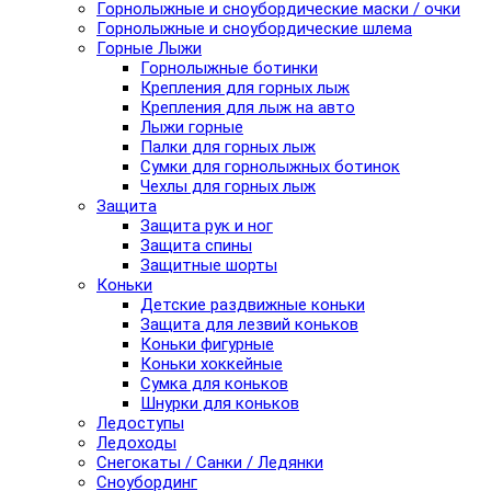
Горнолыжные и сноубордические маски / очки
Горнолыжные и сноубордические шлема
Горные Лыжи
Горнолыжные ботинки
Крепления для горных лыж
Крепления для лыж на авто
Лыжи горные
Палки для горных лыж
Сумки для горнолыжных ботинок
Чехлы для горных лыж
Защита
Защита рук и ног
Защита спины
Защитные шорты
Коньки
Детские раздвижные коньки
Защита для лезвий коньков
Коньки фигурные
Коньки хоккейные
Сумка для коньков
Шнурки для коньков
Ледоступы
Ледоходы
Снегокаты / Санки / Ледянки
Сноубординг