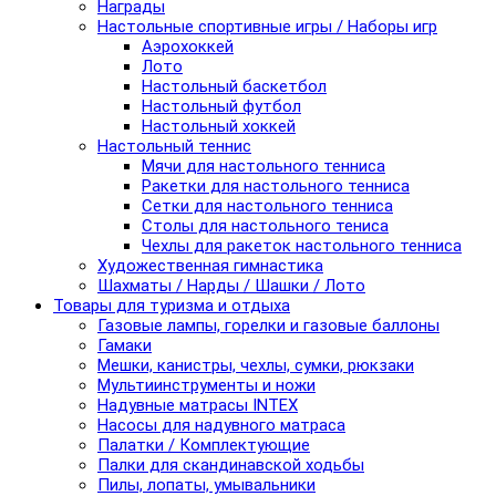
Награды
Настольные спортивные игры / Наборы игр
Аэрохоккей
Лото
Настольный баскетбол
Настольный футбол
Настольный хоккей
Настольный теннис
Мячи для настольного тенниса
Ракетки для настольного тенниса
Сетки для настольного тенниса
Столы для настольного тениса
Чехлы для ракеток настольного тенниса
Художественная гимнастика
Шахматы / Нарды / Шашки / Лото
Товары для туризма и отдыха
Газовые лампы, горелки и газовые баллоны
Гамаки
Мешки, канистры, чехлы, сумки, рюкзаки
Мультиинструменты и ножи
Надувные матрасы INTEX
Насосы для надувного матраса
Палатки / Комплектующие
Палки для скандинавской ходьбы
Пилы, лопаты, умывальники