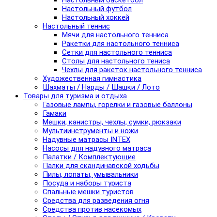
Настольный баскетбол
Настольный футбол
Настольный хоккей
Настольный теннис
Мячи для настольного тенниса
Ракетки для настольного тенниса
Сетки для настольного тенниса
Столы для настольного тениса
Чехлы для ракеток настольного тенниса
Художественная гимнастика
Шахматы / Нарды / Шашки / Лото
Товары для туризма и отдыха
Газовые лампы, горелки и газовые баллоны
Гамаки
Мешки, канистры, чехлы, сумки, рюкзаки
Мультиинструменты и ножи
Надувные матрасы INTEX
Насосы для надувного матраса
Палатки / Комплектующие
Палки для скандинавской ходьбы
Пилы, лопаты, умывальники
Посуда и наборы туриста
Спальные мешки туристов
Средства для разведения огня
Средства против насекомых