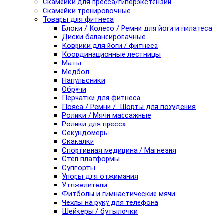
Скамейки для пресса/гиперэкстензии
Скамейки тренировочные
Товары для фитнеса
Блоки / Колесо / Ремни для йоги и пилатеса
Диски балансировачные
Коврики для йоги / фитнеса
Координационные лестницы
Маты
Медбол
Напульсники
Обручи
Перчатки для фитнеса
Пояса / Ремни / Шорты для похудения
Ролики / Мячи массажные
Ролики для пресса
Секундомеры
Скакалки
Спортивная медицина / Магнезия
Степ платформы
Суппорты
Упоры для отжимания
Утяжелители
Фитболы и гимнастические мячи
Чехлы на руку для телефона
Шейкеры / бутылочки