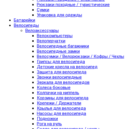
Рюкзаки походные / туристические
Сумки
Упаковка для одежды
Батарейки
Велосипеды
Велоаксессуары
Велокомпьютеры
Велоперчатки
Велосипедные багажники
Велосипедные замки
Велосумки / Велорюкзаки / Кофры / Чехлы
Грипсы для велосипеда
Детские кресла на велосипед
Защита для велосипеда
Звонки велосипедные
Зеркала для велосипедов
Колеса боковые
Колпачки на ниппель
Корзины для велосипеда
Крепежи / Держатели
Крылья для велосипеда
Насосы для велосипеда
Подножки
Рога на руль