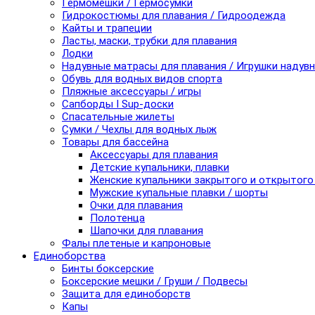
Гермомешки / Гермосумки
Гидрокостюмы для плавания / Гидроодежда
Кайты и трапеции
Ласты, маски, трубки для плавания
Лодки
Надувные матрасы для плавания / Игрушки надув
Обувь для водных видов спорта
Пляжные аксессуары / игры
Сапборды I Sup-доски
Спасательные жилеты
Сумки / Чехлы для водных лыж
Товары для бассейна
Аксессуары для плавания
Детские купальники, плавки
Женские купальники закрытого и открытого
Мужские купальные плавки / шорты
Очки для плавания
Полотенца
Шапочки для плавания
Фалы плетеные и капроновые
Единоборства
Бинты боксерские
Боксерские мешки / Груши / Подвесы
Защита для единоборств
Капы