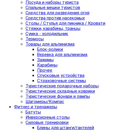
Посуда и наборы туриста
Спальные мешки туристов
Средства для разведения огня
Средства против насекомых
Столы / Стулья для пикника / Кровати
Стяжки, карабины, транцы
Сумка - холодильник
Термосы
Товары для альпинизма
Блок-ролики
Веревка для альпинизма
Зажимы
Карабины
Прочее
Спусковые устройства
Страховочные системы
Туристические подарочные наборы
Туристические складные коврики
Туристические фонари и лампы
Шагомеры/Компас
Фитнес и тренажеры
Батуты
Инверсионные столы
Силовые тренировки
Блины для штанги/гантелей