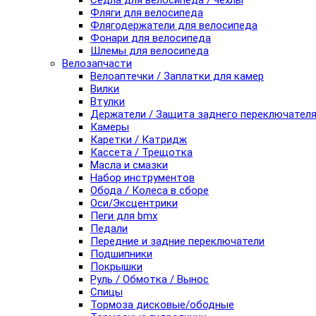
Седла для велосипеда / чехлы
Фляги для велосипеда
Флягодержатели для велосипеда
Фонари для велосипеда
Шлемы для велосипеда
Велозапчасти
Велоаптечки / Заплатки для камер
Вилки
Втулки
Держатели / Защита заднего переключател
Камеры
Каретки / Катридж
Кассета / Трещотка
Масла и смазки
Набор инструментов
Обода / Колеса в сборе
Оси/Эксцентрики
Пеги для bmx
Педали
Передние и задние переключатели
Подшипники
Покрышки
Руль / Обмотка / Вынос
Спицы
Тормоза дисковые/ободные