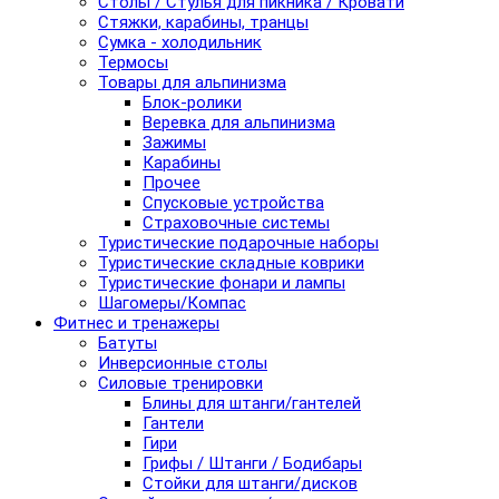
Столы / Стулья для пикника / Кровати
Стяжки, карабины, транцы
Сумка - холодильник
Термосы
Товары для альпинизма
Блок-ролики
Веревка для альпинизма
Зажимы
Карабины
Прочее
Спусковые устройства
Страховочные системы
Туристические подарочные наборы
Туристические складные коврики
Туристические фонари и лампы
Шагомеры/Компас
Фитнес и тренажеры
Батуты
Инверсионные столы
Силовые тренировки
Блины для штанги/гантелей
Гантели
Гири
Грифы / Штанги / Бодибары
Стойки для штанги/дисков