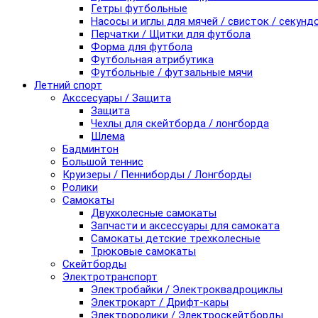
Гетры футбольные
Насосы и иглы для мячей / свисток / секунд
Перчатки / Щитки для футбола
Форма для футбола
Футбольная атрибутика
Футбольные / футзальные мячи
Летний спорт
Акссесуары / Защита
Защита
Чехлы для скейтборда / лонгборда
Шлема
Бадминтон
Большой теннис
Круизеры / Пенниборды / Лонгборды
Ролики
Самокаты
Двухколесные самокаты
Запчасти и аксессуары для самоката
Самокаты детские трехколесные
Трюковые самокаты
Скейтборды
Электротранспорт
Электробайки / Электроквадроциклы
Электрокарт / Дрифт-кары
Электроролики / Электроскейтборды