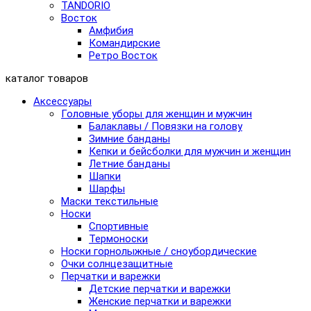
TANDORIO
Восток
Амфибия
Командирские
Ретро Восток
каталог товаров
Аксессуары
Головные уборы для женщин и мужчин
Балаклавы / Повязки на голову
Зимние банданы
Кепки и бейсболки для мужчин и женщин
Летние банданы
Шапки
Шарфы
Маски текстильные
Носки
Спортивные
Термоноски
Носки горнолыжные / сноубордические
Очки солнцезащитные
Перчатки и варежки
Детские перчатки и варежки
Женские перчатки и варежки