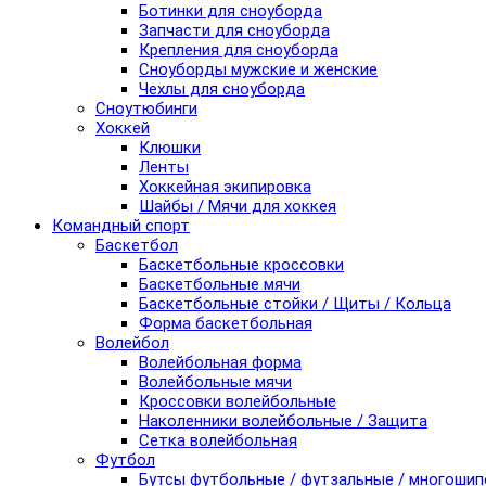
Ботинки для сноуборда
Запчасти для сноуборда
Крепления для сноуборда
Сноуборды мужские и женские
Чехлы для сноуборда
Сноутюбинги
Хоккей
Клюшки
Ленты
Хоккейная экипировка
Шайбы / Мячи для хоккея
Командный спорт
Баскетбол
Баскетбольные кроссовки
Баскетбольные мячи
Баскетбольные стойки / Щиты / Кольца
Форма баскетбольная
Волейбол
Волейбольная форма
Волейбольные мячи
Кроссовки волейбольные
Наколенники волейбольные / Защита
Сетка волейбольная
Футбол
Бутсы футбольные / футзальные / многоши