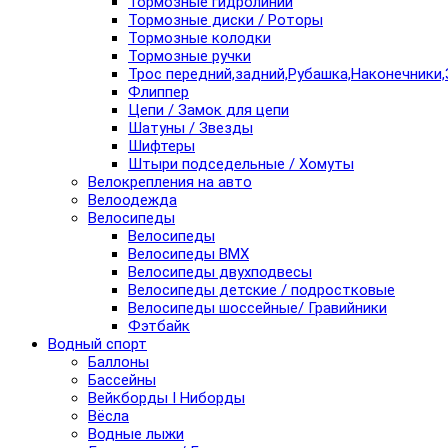
Тормозные гидролинии
Тормозные диски / Роторы
Тормозные колодки
Тормозные ручки
Трос передний,задний,Рубашка,Наконечники,
Флиппер
Цепи / Замок для цепи
Шатуны / Звезды
Шифтеры
Штыри подседельные / Хомуты
Велокрепления на авто
Велоодежда
Велосипеды
Велосипеды
Велосипеды BMX
Велосипеды двухподвесы
Велосипеды детские / подростковые
Велосипеды шоссейные/ Гравийники
Фэтбайк
Водный спорт
Баллоны
Бассейны
Вейкборды I Ниборды
Вёсла
Водные лыжи