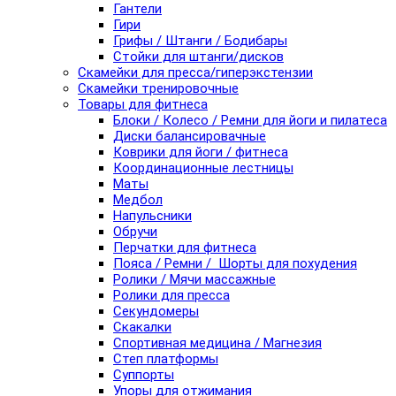
Гантели
Гири
Грифы / Штанги / Бодибары
Стойки для штанги/дисков
Скамейки для пресса/гиперэкстензии
Скамейки тренировочные
Товары для фитнеса
Блоки / Колесо / Ремни для йоги и пилатеса
Диски балансировачные
Коврики для йоги / фитнеса
Координационные лестницы
Маты
Медбол
Напульсники
Обручи
Перчатки для фитнеса
Пояса / Ремни / Шорты для похудения
Ролики / Мячи массажные
Ролики для пресса
Секундомеры
Скакалки
Спортивная медицина / Магнезия
Степ платформы
Суппорты
Упоры для отжимания