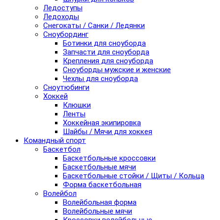
Ледоступы
Ледоходы
Снегокаты / Санки / Ледянки
Сноубординг
Ботинки для сноуборда
Запчасти для сноуборда
Крепления для сноуборда
Сноуборды мужские и женские
Чехлы для сноуборда
Сноутюбинги
Хоккей
Клюшки
Ленты
Хоккейная экипировка
Шайбы / Мячи для хоккея
Командный спорт
Баскетбол
Баскетбольные кроссовки
Баскетбольные мячи
Баскетбольные стойки / Щиты / Кольца
Форма баскетбольная
Волейбол
Волейбольная форма
Волейбольные мячи