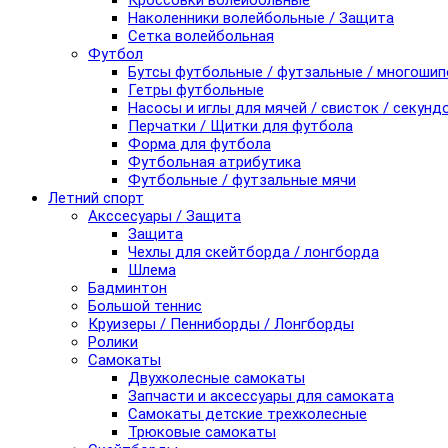
Кроссовки волейбольные
Наколенники волейбольные / Защита
Сетка волейбольная
Футбол
Бутсы футбольные / футзальные / многоши
Гетры футбольные
Насосы и иглы для мячей / свисток / секунд
Перчатки / Щитки для футбола
Форма для футбола
Футбольная атрибутика
Футбольные / футзальные мячи
Летний спорт
Акссесуары / Защита
Защита
Чехлы для скейтборда / лонгборда
Шлема
Бадминтон
Большой теннис
Круизеры / Пенниборды / Лонгборды
Ролики
Самокаты
Двухколесные самокаты
Запчасти и аксессуары для самоката
Самокаты детские трехколесные
Трюковые самокаты