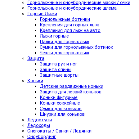
Горнолыжные и сноубордические маски / очки
Горнолыжные и сноубордические шлема
Горные Лыжи
Горнолыжные ботинки
Крепления для горных лыж
Крепления для лыж на авто
Лыжи горные
Палки для горных лыж
Сумки для горнолыжных ботинок
Чехлы для горных лыж
Защита
Защита рук и ног
Защита спины
Защитные шорты
Коньки
Детские раздвижные коньки
Защита для лезвий коньков
Коньки фигурные
Коньки хоккейные
Сумка для коньков
Шнурки для коньков
Ледоступы
Ледоходы
Снегокаты / Санки / Ледянки
Сноубординг