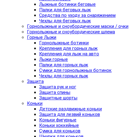
Лыжные ботинки беговые
Палки для беговых лыж
Средства по уходу за снаряжением
Чехлы для беговых лыж
Горнолыжные и сноубордические маски / очки
Горнолыжные и сноубордические шлема
Горные Лыжи
Горнолыжные ботинки
Крепления для горных лыж
Крепления для лыж на авто
Лыжи горные
Палки для горных лыж
Сумки для горнолыжных ботинок
Чехлы для горных лыж
Защита
Защита рук и ног
Защита спины
Защитные шорты
Коньки
Детские раздвижные коньки
Защита для лезвий коньков
Коньки фигурные
Коньки хоккейные
Сумка для коньков
Шнурки для коньков