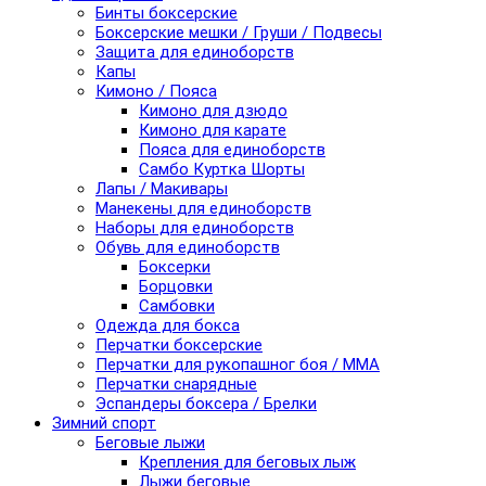
Бинты боксерские
Боксерские мешки / Груши / Подвесы
Защита для единоборств
Капы
Кимоно / Пояса
Кимоно для дзюдо
Кимоно для карате
Пояса для единоборств
Самбо Куртка Шорты
Лапы / Макивары
Манекены для единоборств
Наборы для единоборств
Обувь для единоборств
Боксерки
Борцовки
Самбовки
Одежда для бокса
Перчатки боксерские
Перчатки для рукопашног боя / ММА
Перчатки снарядные
Эспандеры боксера / Брелки
Зимний спорт
Беговые лыжи
Крепления для беговых лыж
Лыжи беговые