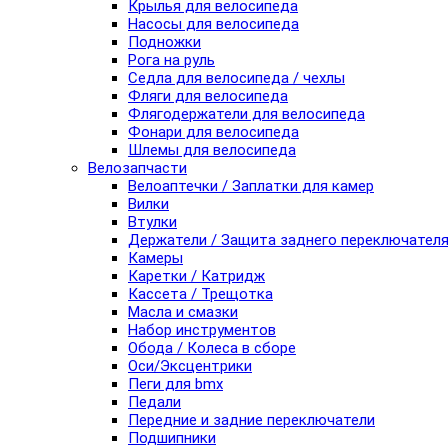
Крылья для велосипеда
Насосы для велосипеда
Подножки
Рога на руль
Седла для велосипеда / чехлы
Фляги для велосипеда
Флягодержатели для велосипеда
Фонари для велосипеда
Шлемы для велосипеда
Велозапчасти
Велоаптечки / Заплатки для камер
Вилки
Втулки
Держатели / Защита заднего переключател
Камеры
Каретки / Катридж
Кассета / Трещотка
Масла и смазки
Набор инструментов
Обода / Колеса в сборе
Оси/Эксцентрики
Пеги для bmx
Педали
Передние и задние переключатели
Подшипники