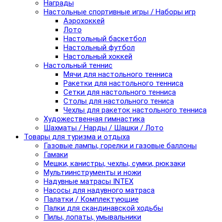
Награды
Настольные спортивные игры / Наборы игр
Аэрохоккей
Лото
Настольный баскетбол
Настольный футбол
Настольный хоккей
Настольный теннис
Мячи для настольного тенниса
Ракетки для настольного тенниса
Сетки для настольного тенниса
Столы для настольного тениса
Чехлы для ракеток настольного тенниса
Художественная гимнастика
Шахматы / Нарды / Шашки / Лото
Товары для туризма и отдыха
Газовые лампы, горелки и газовые баллоны
Гамаки
Мешки, канистры, чехлы, сумки, рюкзаки
Мультиинструменты и ножи
Надувные матрасы INTEX
Насосы для надувного матраса
Палатки / Комплектующие
Палки для скандинавской ходьбы
Пилы, лопаты, умывальники