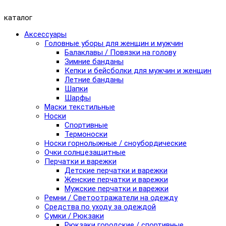
каталог
Аксессуары
Головные уборы для женщин и мужчин
Балаклавы / Повязки на голову
Зимние банданы
Кепки и бейсболки для мужчин и женщин
Летние банданы
Шапки
Шарфы
Маски текстильные
Носки
Спортивные
Термоноски
Носки горнолыжные / сноубордические
Очки солнцезащитные
Перчатки и варежки
Детские перчатки и варежки
Женские перчатки и варежки
Мужские перчатки и варежки
Ремни / Светоотражатели на одежду
Средства по уходу за одеждой
Сумки / Рюкзаки
Рюкзаки городские / спортивные