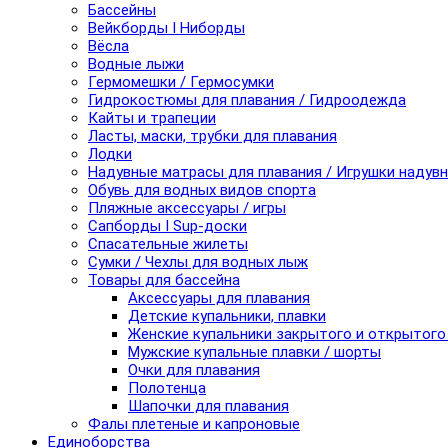
Бассейны
Вейкборды I Ниборды
Вёсла
Водные лыжи
Гермомешки / Гермосумки
Гидрокостюмы для плавания / Гидроодежда
Кайты и трапеции
Ласты, маски, трубки для плавания
Лодки
Надувные матрасы для плавания / Игрушки надув
Обувь для водных видов спорта
Пляжные аксессуары / игры
Сапборды I Sup-доски
Спасательные жилеты
Сумки / Чехлы для водных лыж
Товары для бассейна
Аксессуары для плавания
Детские купальники, плавки
Женские купальники закрытого и открытого
Мужские купальные плавки / шорты
Очки для плавания
Полотенца
Шапочки для плавания
Фалы плетеные и капроновые
Единоборства