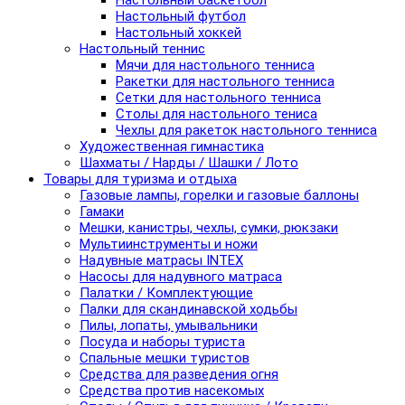
Настольный баскетбол
Настольный футбол
Настольный хоккей
Настольный теннис
Мячи для настольного тенниса
Ракетки для настольного тенниса
Сетки для настольного тенниса
Столы для настольного тениса
Чехлы для ракеток настольного тенниса
Художественная гимнастика
Шахматы / Нарды / Шашки / Лото
Товары для туризма и отдыха
Газовые лампы, горелки и газовые баллоны
Гамаки
Мешки, канистры, чехлы, сумки, рюкзаки
Мультиинструменты и ножи
Надувные матрасы INTEX
Насосы для надувного матраса
Палатки / Комплектующие
Палки для скандинавской ходьбы
Пилы, лопаты, умывальники
Посуда и наборы туриста
Спальные мешки туристов
Средства для разведения огня
Средства против насекомых