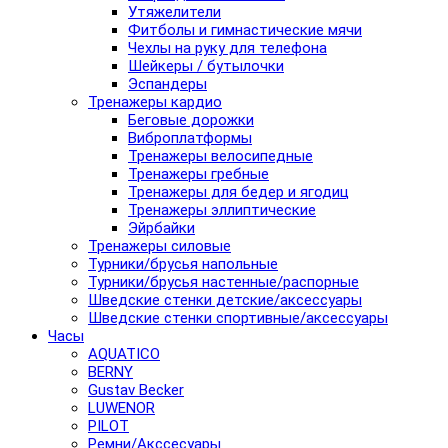
Утяжелители
Фитболы и гимнастические мячи
Чехлы на руку для телефона
Шейкеры / бутылочки
Эспандеры
Тренажеры кардио
Беговые дорожки
Виброплатформы
Тренажеры велосипедные
Тренажеры гребные
Тренажеры для бедер и ягодиц
Тренажеры эллиптические
Эйрбайки
Тренажеры силовые
Турники/брусья напольные
Турники/брусья настенные/распорные
Шведские стенки детские/аксессуары
Шведские стенки спортивные/аксессуары
Часы
AQUATICO
BERNY
Gustav Becker
LUWENOR
PILOT
Pемни/Акссесуары