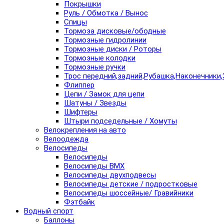
Покрышки
Руль / Обмотка / Вынос
Спицы
Тормоза дисковые/ободные
Тормозные гидролинии
Тормозные диски / Роторы
Тормозные колодки
Тормозные ручки
Трос передний,задний,Рубашка,Наконечники,
Флиппер
Цепи / Замок для цепи
Шатуны / Звезды
Шифтеры
Штыри подседельные / Хомуты
Велокрепления на авто
Велоодежда
Велосипеды
Велосипеды
Велосипеды BMX
Велосипеды двухподвесы
Велосипеды детские / подростковые
Велосипеды шоссейные/ Гравийники
Фэтбайк
Водный спорт
Баллоны