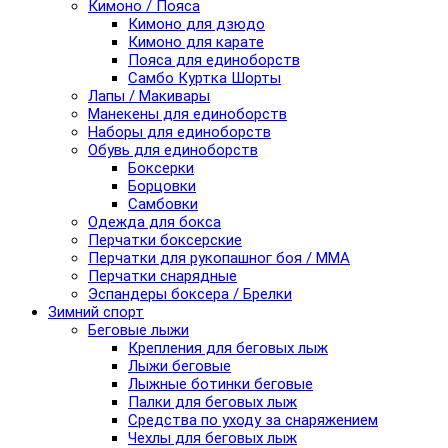
Кимоно / Пояса
Кимоно для дзюдо
Кимоно для карате
Пояса для единоборств
Самбо Куртка Шорты
Лапы / Макивары
Манекены для единоборств
Наборы для единоборств
Обувь для единоборств
Боксерки
Борцовки
Самбовки
Одежда для бокса
Перчатки боксерские
Перчатки для рукопашног боя / ММА
Перчатки снарядные
Эспандеры боксера / Брелки
Зимний спорт
Беговые лыжи
Крепления для беговых лыж
Лыжи беговые
Лыжные ботинки беговые
Палки для беговых лыж
Средства по уходу за снаряжением
Чехлы для беговых лыж