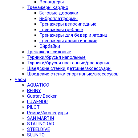
Эспандеры
Тренажеры кардио
Беговые дорожки
Виброплатформы
Тренажеры велосипедные
Тренажеры гребные
Тренажеры для бедер и ягодиц
Тренажеры эллиптические
Эйрбайки
Тренажеры силовые
Турники/брусья напольные
Турники/брусья настенные/распорные
Шведские стенки детские/аксессуары
Шведские стенки спортивные/аксессуары
Часы
AQUATICO
BERNY
Gustav Becker
LUWENOR
PILOT
Pемни/Акссесуары
SAN MARTIN
STALINGRAD
STEELDIVE
SUUNTO