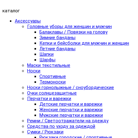
каталог
Аксессуары
Головные уборы для женщин и мужчин
Балаклавы / Повязки на голову
Зимние банданы
Кепки и бейсболки для мужчин и женщин
Летние банданы
Шапки
Шарфы
Маски текстильные
Носки
Спортивные
Термоноски
Носки горнолыжные / сноубордические
Очки солнцезащитные
Перчатки и варежки
Детские перчатки и варежки
Женские перчатки и варежки
Мужские перчатки и варежки
Ремни / Светоотражатели на одежду
Средства по уходу за одеждой
Сумки / Рюкзаки
Рюкзаки городские / спортивные