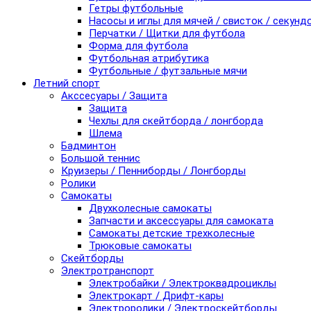
Гетры футбольные
Насосы и иглы для мячей / свисток / секунд
Перчатки / Щитки для футбола
Форма для футбола
Футбольная атрибутика
Футбольные / футзальные мячи
Летний спорт
Акссесуары / Защита
Защита
Чехлы для скейтборда / лонгборда
Шлема
Бадминтон
Большой теннис
Круизеры / Пенниборды / Лонгборды
Ролики
Самокаты
Двухколесные самокаты
Запчасти и аксессуары для самоката
Самокаты детские трехколесные
Трюковые самокаты
Скейтборды
Электротранспорт
Электробайки / Электроквадроциклы
Электрокарт / Дрифт-кары
Электроролики / Электроскейтборды