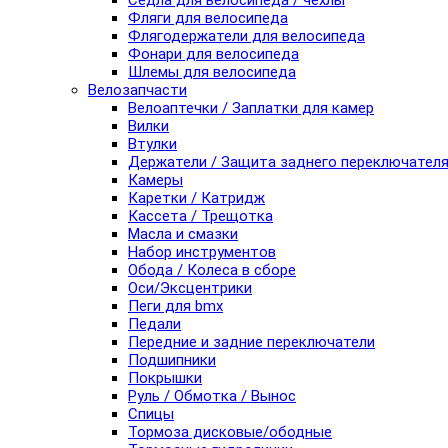
Седла для велосипеда / чехлы
Фляги для велосипеда
Флягодержатели для велосипеда
Фонари для велосипеда
Шлемы для велосипеда
Велозапчасти
Велоаптечки / Заплатки для камер
Вилки
Втулки
Держатели / Защита заднего переключател
Камеры
Каретки / Катридж
Кассета / Трещотка
Масла и смазки
Набор инструментов
Обода / Колеса в сборе
Оси/Эксцентрики
Пеги для bmx
Педали
Передние и задние переключатели
Подшипники
Покрышки
Руль / Обмотка / Вынос
Спицы
Тормоза дисковые/ободные