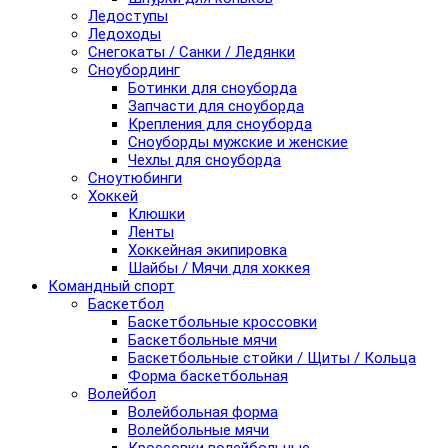
Ледоступы
Ледоходы
Снегокаты / Санки / Ледянки
Сноубординг
Ботинки для сноуборда
Запчасти для сноуборда
Крепления для сноуборда
Сноуборды мужские и женские
Чехлы для сноуборда
Сноутюбинги
Хоккей
Клюшки
Ленты
Хоккейная экипировка
Шайбы / Мячи для хоккея
Командный спорт
Баскетбол
Баскетбольные кроссовки
Баскетбольные мячи
Баскетбольные стойки / Щиты / Кольца
Форма баскетбольная
Волейбол
Волейбольная форма
Волейбольные мячи