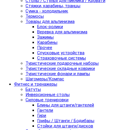
Столы / Стулья для пикника / Кровати
Стяжки, карабины, транцы
Сумка - холодильник
Термосы
Товары для альпинизма
Блок-ролики
Веревка для альпинизма
Зажимы
Карабины
Прочее
Спусковые устройства
Страховочные системы
Туристические подарочные наборы
Туристические складные коврики
Туристические фонари и лампы
Шагомеры/Компас
Фитнес и тренажеры
Батуты
Инверсионные столы
Силовые тренировки
Блины для штанги/гантелей
Гантели
Гири
Грифы / Штанги / Бодибары
Стойки для штанги/дисков