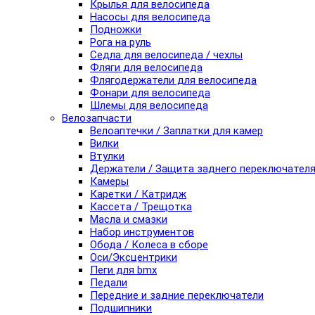
Крылья для велосипеда
Насосы для велосипеда
Подножки
Рога на руль
Седла для велосипеда / чехлы
Фляги для велосипеда
Флягодержатели для велосипеда
Фонари для велосипеда
Шлемы для велосипеда
Велозапчасти
Велоаптечки / Заплатки для камер
Вилки
Втулки
Держатели / Защита заднего переключател
Камеры
Каретки / Катридж
Кассета / Трещотка
Масла и смазки
Набор инструментов
Обода / Колеса в сборе
Оси/Эксцентрики
Пеги для bmx
Педали
Передние и задние переключатели
Подшипники