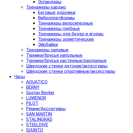
Эспандеры
Тренажеры кардио
Беговые дорожки
Виброплатформы
Тренажеры велосипедные
Тренажеры гребные
Тренажеры для бедер и ягодиц
Тренажеры эллиптические
Эйрбайки
Тренажеры силовые
Турники/брусья напольные
Турники/брусья настенные/распорные
Шведские стенки детские/аксессуары
Шведские стенки спортивные/аксессуары
Часы
AQUATICO
BERNY
Gustav Becker
LUWENOR
PILOT
Pемни/Акссесуары
SAN MARTIN
STALINGRAD
STEELDIVE
SUUNTO