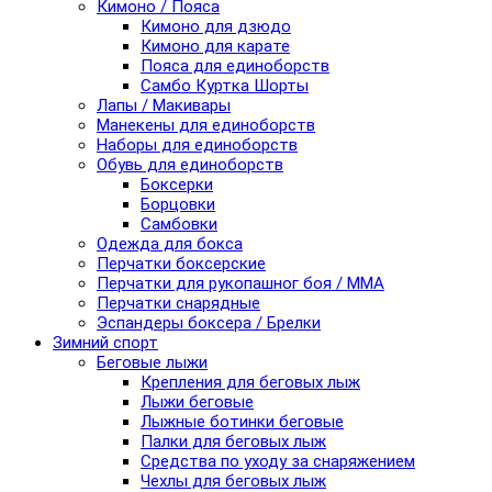
Кимоно / Пояса
Кимоно для дзюдо
Кимоно для карате
Пояса для единоборств
Самбо Куртка Шорты
Лапы / Макивары
Манекены для единоборств
Наборы для единоборств
Обувь для единоборств
Боксерки
Борцовки
Самбовки
Одежда для бокса
Перчатки боксерские
Перчатки для рукопашног боя / ММА
Перчатки снарядные
Эспандеры боксера / Брелки
Зимний спорт
Беговые лыжи
Крепления для беговых лыж
Лыжи беговые
Лыжные ботинки беговые
Палки для беговых лыж
Средства по уходу за снаряжением
Чехлы для беговых лыж