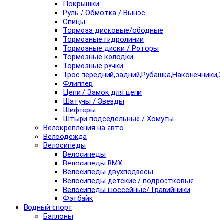
Покрышки
Руль / Обмотка / Вынос
Спицы
Тормоза дисковые/ободные
Тормозные гидролинии
Тормозные диски / Роторы
Тормозные колодки
Тормозные ручки
Трос передний,задний,Рубашка,Наконечники,
Флиппер
Цепи / Замок для цепи
Шатуны / Звезды
Шифтеры
Штыри подседельные / Хомуты
Велокрепления на авто
Велоодежда
Велосипеды
Велосипеды
Велосипеды BMX
Велосипеды двухподвесы
Велосипеды детские / подростковые
Велосипеды шоссейные/ Гравийники
Фэтбайк
Водный спорт
Баллоны