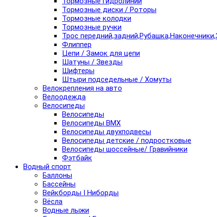
Тормозные гидролинии
Тормозные диски / Роторы
Тормозные колодки
Тормозные ручки
Трос передний,задний,Рубашка,Наконечники,
Флиппер
Цепи / Замок для цепи
Шатуны / Звезды
Шифтеры
Штыри подседельные / Хомуты
Велокрепления на авто
Велоодежда
Велосипеды
Велосипеды
Велосипеды BMX
Велосипеды двухподвесы
Велосипеды детские / подростковые
Велосипеды шоссейные/ Гравийники
Фэтбайк
Водный спорт
Баллоны
Бассейны
Вейкборды I Ниборды
Вёсла
Водные лыжи