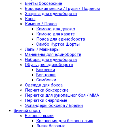
Бинты боксерские
Боксерские мешки / Груши / Подвесы
Защита для единоборств
Капы
Кимоно / Пояса
Кимоно для дзюдо
Кимоно для карате
Пояса для единоборств
Самбо Куртка Шорты
Лапы / Макивары
Манекены для единоборств
Наборы для единоборств
Обувь для единоборств
Боксерки
Борцовки
Самбовки
Одежда для бокса
Перчатки боксерские
Перчатки для рукопашног боя / ММА
Перчатки снарядные
Эспандеры боксера / Брелки
Зимний спорт
Беговые лыжи
Крепления для беговых лыж
Лыжи беговые