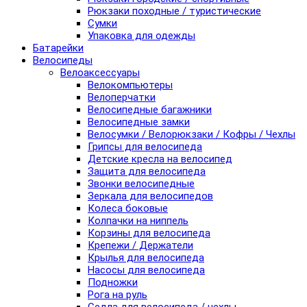
Рюкзаки походные / туристические
Сумки
Упаковка для одежды
Батарейки
Велосипеды
Велоаксессуары
Велокомпьютеры
Велоперчатки
Велосипедные багажники
Велосипедные замки
Велосумки / Велорюкзаки / Кофры / Чехлы
Грипсы для велосипеда
Детские кресла на велосипед
Защита для велосипеда
Звонки велосипедные
Зеркала для велосипедов
Колеса боковые
Колпачки на ниппель
Корзины для велосипеда
Крепежи / Держатели
Крылья для велосипеда
Насосы для велосипеда
Подножки
Рога на руль