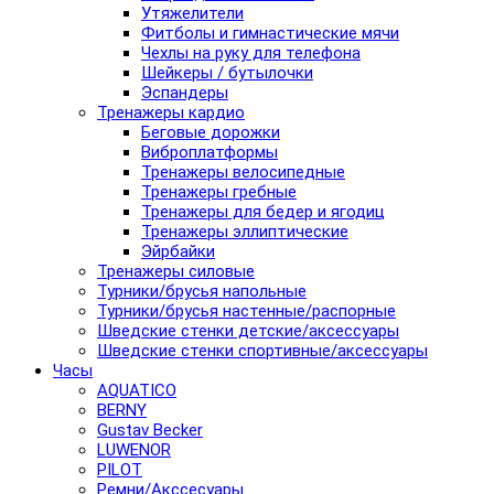
Утяжелители
Фитболы и гимнастические мячи
Чехлы на руку для телефона
Шейкеры / бутылочки
Эспандеры
Тренажеры кардио
Беговые дорожки
Виброплатформы
Тренажеры велосипедные
Тренажеры гребные
Тренажеры для бедер и ягодиц
Тренажеры эллиптические
Эйрбайки
Тренажеры силовые
Турники/брусья напольные
Турники/брусья настенные/распорные
Шведские стенки детские/аксессуары
Шведские стенки спортивные/аксессуары
Часы
AQUATICO
BERNY
Gustav Becker
LUWENOR
PILOT
Pемни/Акссесуары