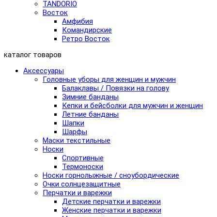
TANDORIO
Восток
Амфибия
Командирские
Ретро Восток
каталог товаров
Аксессуары
Головные уборы для женщин и мужчин
Балаклавы / Повязки на голову
Зимние банданы
Кепки и бейсболки для мужчин и женщин
Летние банданы
Шапки
Шарфы
Маски текстильные
Носки
Спортивные
Термоноски
Носки горнолыжные / сноубордические
Очки солнцезащитные
Перчатки и варежки
Детские перчатки и варежки
Женские перчатки и варежки