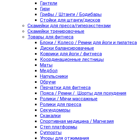
Гантели
Гири
Грифы / Штанги / Бодибары
Стойки для штанги/дисков
Скамейки для пресса/гиперэкстензии
Скамейки тренировочные
Товары для фитнеса
Блоки / Колесо / Ремни для йоги и пилатеса
Диски балансировачные
Коврики для йоги / фитнеса
Координационные лестницы
Маты
Медбол
Напульсники
Обручи
Перчатки для фитнеса
Пояса / Ремни / Шорты для похудения
Ролики / Мячи массажные
Ролики для пресса
Секундомеры
Скакалки
Спортивная медицина / Магнезия
Степ платформы
Суппорты
Упоры для отжимания