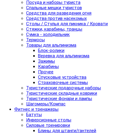
Посуда и наборы туриста
Спальные мешки туристов
Средства для разведения огня
Средства против насекомых
Столы / Стулья для пикника / Кровати
Стяжки, карабины, транцы
Сумка - холодильник
Термосы
Товары для альпинизма
Блок-ролики
Веревка для альпинизма
Зажимы
Карабины
Прочее
Спусковые устройства
Страховочные системы
Туристические подарочные наборы
Туристические складные коврики
Туристические фонари и лампы
Шагомеры/Компас
Фитнес и тренажеры
Батуты
Инверсионные столы
Силовые тренировки
Блины для штанги/гантелей