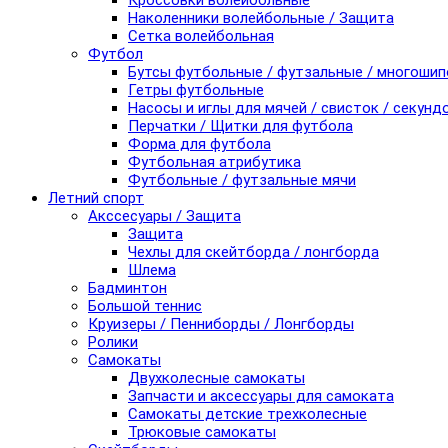
Кроссовки волейбольные
Наколенники волейбольные / Защита
Сетка волейбольная
Футбол
Бутсы футбольные / футзальные / многоши
Гетры футбольные
Насосы и иглы для мячей / свисток / секунд
Перчатки / Щитки для футбола
Форма для футбола
Футбольная атрибутика
Футбольные / футзальные мячи
Летний спорт
Акссесуары / Защита
Защита
Чехлы для скейтборда / лонгборда
Шлема
Бадминтон
Большой теннис
Круизеры / Пенниборды / Лонгборды
Ролики
Самокаты
Двухколесные самокаты
Запчасти и аксессуары для самоката
Самокаты детские трехколесные
Трюковые самокаты