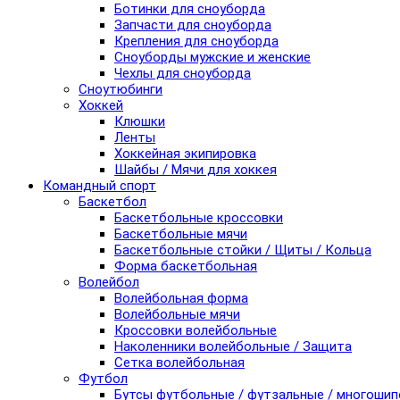
Ботинки для сноуборда
Запчасти для сноуборда
Крепления для сноуборда
Сноуборды мужские и женские
Чехлы для сноуборда
Сноутюбинги
Хоккей
Клюшки
Ленты
Хоккейная экипировка
Шайбы / Мячи для хоккея
Командный спорт
Баскетбол
Баскетбольные кроссовки
Баскетбольные мячи
Баскетбольные стойки / Щиты / Кольца
Форма баскетбольная
Волейбол
Волейбольная форма
Волейбольные мячи
Кроссовки волейбольные
Наколенники волейбольные / Защита
Сетка волейбольная
Футбол
Бутсы футбольные / футзальные / многоши