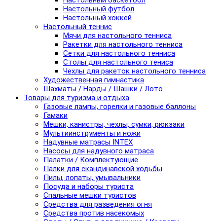
Настольный баскетбол
Настольный футбол
Настольный хоккей
Настольный теннис
Мячи для настольного тенниса
Ракетки для настольного тенниса
Сетки для настольного тенниса
Столы для настольного тениса
Чехлы для ракеток настольного тенниса
Художественная гимнастика
Шахматы / Нарды / Шашки / Лото
Товары для туризма и отдыха
Газовые лампы, горелки и газовые баллоны
Гамаки
Мешки, канистры, чехлы, сумки, рюкзаки
Мультиинструменты и ножи
Надувные матрасы INTEX
Насосы для надувного матраса
Палатки / Комплектующие
Палки для скандинавской ходьбы
Пилы, лопаты, умывальники
Посуда и наборы туриста
Спальные мешки туристов
Средства для разведения огня
Средства против насекомых