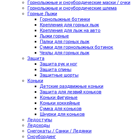
Горнолыжные и сноубордические маски / очки
Горнолыжные и сноубордические шлема
Горные Лыжи
Горнолыжные ботинки
Крепления для горных лыж
Крепления для лыж на авто
Лыжи горные
Палки для горных лыж
Сумки для горнолыжных ботинок
Чехлы для горных лыж
Защита
Защита рук и ног
Защита спины
Защитные шорты
Коньки
Детские раздвижные коньки
Защита для лезвий коньков
Коньки фигурные
Коньки хоккейные
Сумка для коньков
Шнурки для коньков
Ледоступы
Ледоходы
Снегокаты / Санки / Ледянки
Сноубординг