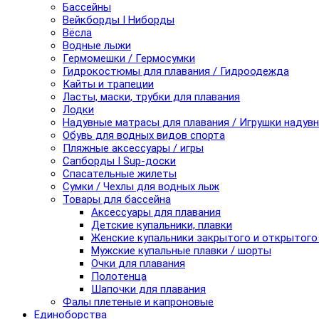
Бассейны
Вейкборды I Ниборды
Вёсла
Водные лыжи
Гермомешки / Гермосумки
Гидрокостюмы для плавания / Гидроодежда
Кайты и трапеции
Ласты, маски, трубки для плавания
Лодки
Надувные матрасы для плавания / Игрушки надув
Обувь для водных видов спорта
Пляжные аксессуары / игры
Сапборды I Sup-доски
Спасательные жилеты
Сумки / Чехлы для водных лыж
Товары для бассейна
Аксессуары для плавания
Детские купальники, плавки
Женские купальники закрытого и открытого
Мужские купальные плавки / шорты
Очки для плавания
Полотенца
Шапочки для плавания
Фалы плетеные и капроновые
Единоборства