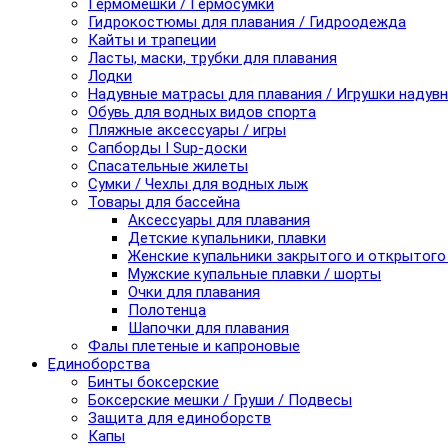
Гермомешки / Гермосумки
Гидрокостюмы для плавания / Гидроодежда
Кайты и трапеции
Ласты, маски, трубки для плавания
Лодки
Надувные матрасы для плавания / Игрушки надув
Обувь для водных видов спорта
Пляжные аксессуары / игры
Сапборды I Sup-доски
Спасательные жилеты
Сумки / Чехлы для водных лыж
Товары для бассейна
Аксессуары для плавания
Детские купальники, плавки
Женские купальники закрытого и открытого
Мужские купальные плавки / шорты
Очки для плавания
Полотенца
Шапочки для плавания
Фалы плетеные и капроновые
Единоборства
Бинты боксерские
Боксерские мешки / Груши / Подвесы
Защита для единоборств
Капы