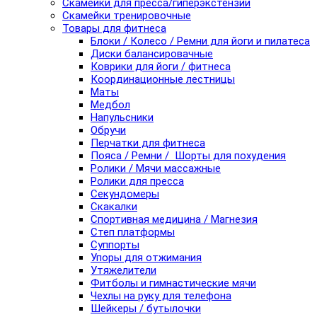
Скамейки для пресса/гиперэкстензии
Скамейки тренировочные
Товары для фитнеса
Блоки / Колесо / Ремни для йоги и пилатеса
Диски балансировачные
Коврики для йоги / фитнеса
Координационные лестницы
Маты
Медбол
Напульсники
Обручи
Перчатки для фитнеса
Пояса / Ремни / Шорты для похудения
Ролики / Мячи массажные
Ролики для пресса
Секундомеры
Скакалки
Спортивная медицина / Магнезия
Степ платформы
Суппорты
Упоры для отжимания
Утяжелители
Фитболы и гимнастические мячи
Чехлы на руку для телефона
Шейкеры / бутылочки