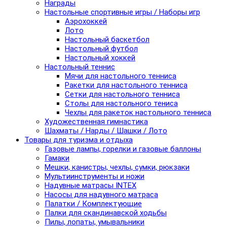
Награды
Настольные спортивные игры / Наборы игр
Аэрохоккей
Лото
Настольный баскетбол
Настольный футбол
Настольный хоккей
Настольный теннис
Мячи для настольного тенниса
Ракетки для настольного тенниса
Сетки для настольного тенниса
Столы для настольного тениса
Чехлы для ракеток настольного тенниса
Художественная гимнастика
Шахматы / Нарды / Шашки / Лото
Товары для туризма и отдыха
Газовые лампы, горелки и газовые баллоны
Гамаки
Мешки, канистры, чехлы, сумки, рюкзаки
Мультиинструменты и ножи
Надувные матрасы INTEX
Насосы для надувного матраса
Палатки / Комплектующие
Палки для скандинавской ходьбы
Пилы, лопаты, умывальники