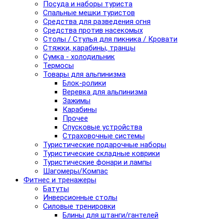
Посуда и наборы туриста
Спальные мешки туристов
Средства для разведения огня
Средства против насекомых
Столы / Стулья для пикника / Кровати
Стяжки, карабины, транцы
Сумка - холодильник
Термосы
Товары для альпинизма
Блок-ролики
Веревка для альпинизма
Зажимы
Карабины
Прочее
Спусковые устройства
Страховочные системы
Туристические подарочные наборы
Туристические складные коврики
Туристические фонари и лампы
Шагомеры/Компас
Фитнес и тренажеры
Батуты
Инверсионные столы
Силовые тренировки
Блины для штанги/гантелей