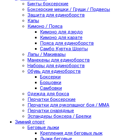
Бинты боксерские
Боксерские мешки / Груши / Подвесы
Защита для единоборств
Капы
Кимоно / Пояса
Кимоно для дзюдо
Кимоно для карате
Пояса для единоборств
Самбо Куртка Шорты
Лапы / Макивары
Манекены для единоборств
Наборы для единоборств
Обувь для единоборств
Боксерки
Борцовки
Самбовки
Одежда для бокса
Перчатки боксерские
Перчатки для рукопашног боя / ММА
Перчатки снарядные
Эспандеры боксера / Брелки
Зимний спорт
Беговые лыжи
Крепления для беговых лыж
Лыжи беговые