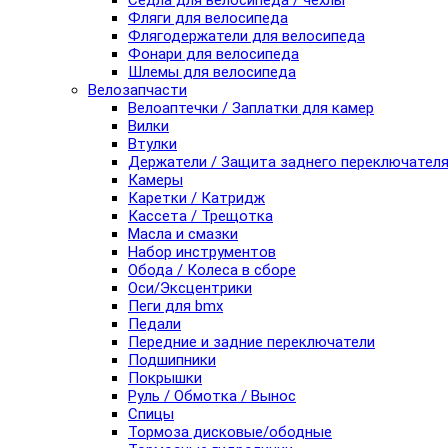
Седла для велосипеда / чехлы
Фляги для велосипеда
Флягодержатели для велосипеда
Фонари для велосипеда
Шлемы для велосипеда
Велозапчасти
Велоаптечки / Заплатки для камер
Вилки
Втулки
Держатели / Защита заднего переключател
Камеры
Каретки / Катридж
Кассета / Трещотка
Масла и смазки
Набор инструментов
Обода / Колеса в сборе
Оси/Эксцентрики
Пеги для bmx
Педали
Передние и задние переключатели
Подшипники
Покрышки
Руль / Обмотка / Вынос
Спицы
Тормоза дисковые/ободные