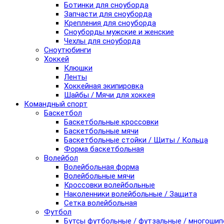
Ботинки для сноуборда
Запчасти для сноуборда
Крепления для сноуборда
Сноуборды мужские и женские
Чехлы для сноуборда
Сноутюбинги
Хоккей
Клюшки
Ленты
Хоккейная экипировка
Шайбы / Мячи для хоккея
Командный спорт
Баскетбол
Баскетбольные кроссовки
Баскетбольные мячи
Баскетбольные стойки / Щиты / Кольца
Форма баскетбольная
Волейбол
Волейбольная форма
Волейбольные мячи
Кроссовки волейбольные
Наколенники волейбольные / Защита
Сетка волейбольная
Футбол
Бутсы футбольные / футзальные / многоши