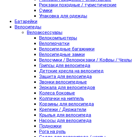
Рюкзаки походные / туристические
Сумки
Упаковка для одежды
Батарейки
Велосипеды
Велоаксессуары
Велокомпьютеры
Велоперчатки
Велосипедные багажники
Велосипедные замки
Велосумки / Велорюкзаки / Кофры / Чехлы
Грипсы для велосипеда
Детские кресла на велосипед
Защита для велосипеда
Звонки велосипедные
Зеркала для велосипедов
Колеса боковые
Колпачки на ниппель
Корзины для велосипеда
Крепежи / Держатели
Крылья для велосипеда
Насосы для велосипеда
Подножки
Рога на руль