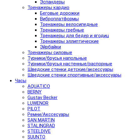
Эспандеры
Тренажеры кардио
Беговые дорожки
Виброплатформы
Тренажеры велосипедные
Тренажеры гребные
Тренажеры для бедер и ягодиц
Тренажеры эллиптические
Эйрбайки
Тренажеры силовые
Турники/брусья напольные
Турники/брусья настенные/распорные
Шведские стенки детские/аксессуары
Шведские стенки спортивные/аксессуары
Часы
AQUATICO
BERNY
Gustav Becker
LUWENOR
PILOT
Pемни/Акссесуары
SAN MARTIN
STALINGRAD
STEELDIVE
SUUNTO