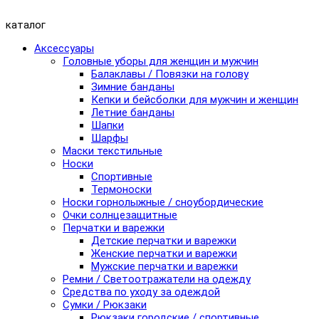
каталог
Аксессуары
Головные уборы для женщин и мужчин
Балаклавы / Повязки на голову
Зимние банданы
Кепки и бейсболки для мужчин и женщин
Летние банданы
Шапки
Шарфы
Маски текстильные
Носки
Спортивные
Термоноски
Носки горнолыжные / сноубордические
Очки солнцезащитные
Перчатки и варежки
Детские перчатки и варежки
Женские перчатки и варежки
Мужские перчатки и варежки
Ремни / Светоотражатели на одежду
Средства по уходу за одеждой
Сумки / Рюкзаки
Рюкзаки городские / спортивные