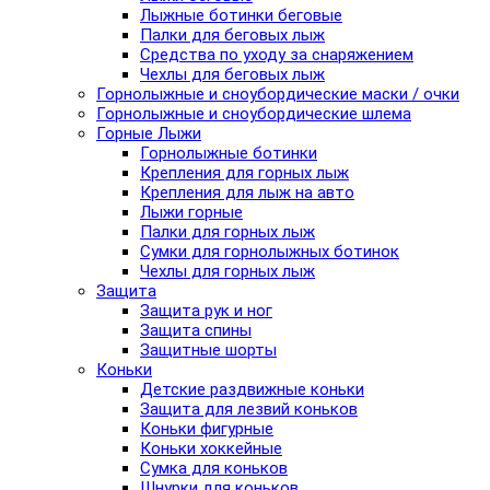
Лыжные ботинки беговые
Палки для беговых лыж
Средства по уходу за снаряжением
Чехлы для беговых лыж
Горнолыжные и сноубордические маски / очки
Горнолыжные и сноубордические шлема
Горные Лыжи
Горнолыжные ботинки
Крепления для горных лыж
Крепления для лыж на авто
Лыжи горные
Палки для горных лыж
Сумки для горнолыжных ботинок
Чехлы для горных лыж
Защита
Защита рук и ног
Защита спины
Защитные шорты
Коньки
Детские раздвижные коньки
Защита для лезвий коньков
Коньки фигурные
Коньки хоккейные
Сумка для коньков
Шнурки для коньков