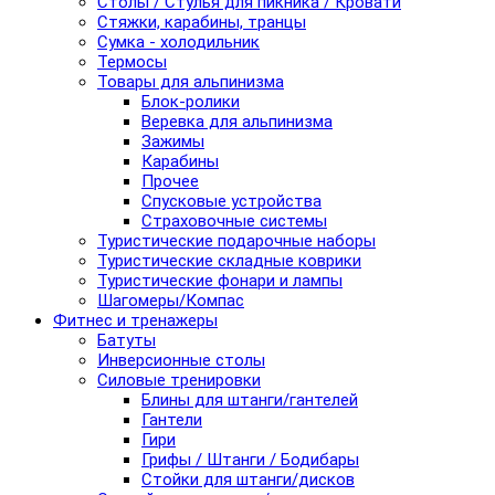
Столы / Стулья для пикника / Кровати
Стяжки, карабины, транцы
Сумка - холодильник
Термосы
Товары для альпинизма
Блок-ролики
Веревка для альпинизма
Зажимы
Карабины
Прочее
Спусковые устройства
Страховочные системы
Туристические подарочные наборы
Туристические складные коврики
Туристические фонари и лампы
Шагомеры/Компас
Фитнес и тренажеры
Батуты
Инверсионные столы
Силовые тренировки
Блины для штанги/гантелей
Гантели
Гири
Грифы / Штанги / Бодибары
Стойки для штанги/дисков