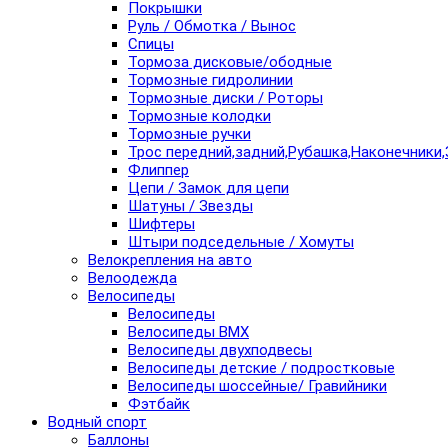
Покрышки
Руль / Обмотка / Вынос
Спицы
Тормоза дисковые/ободные
Тормозные гидролинии
Тормозные диски / Роторы
Тормозные колодки
Тормозные ручки
Трос передний,задний,Рубашка,Наконечники,
Флиппер
Цепи / Замок для цепи
Шатуны / Звезды
Шифтеры
Штыри подседельные / Хомуты
Велокрепления на авто
Велоодежда
Велосипеды
Велосипеды
Велосипеды BMX
Велосипеды двухподвесы
Велосипеды детские / подростковые
Велосипеды шоссейные/ Гравийники
Фэтбайк
Водный спорт
Баллоны