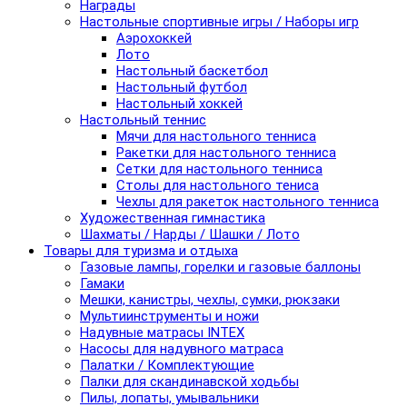
Награды
Настольные спортивные игры / Наборы игр
Аэрохоккей
Лото
Настольный баскетбол
Настольный футбол
Настольный хоккей
Настольный теннис
Мячи для настольного тенниса
Ракетки для настольного тенниса
Сетки для настольного тенниса
Столы для настольного тениса
Чехлы для ракеток настольного тенниса
Художественная гимнастика
Шахматы / Нарды / Шашки / Лото
Товары для туризма и отдыха
Газовые лампы, горелки и газовые баллоны
Гамаки
Мешки, канистры, чехлы, сумки, рюкзаки
Мультиинструменты и ножи
Надувные матрасы INTEX
Насосы для надувного матраса
Палатки / Комплектующие
Палки для скандинавской ходьбы
Пилы, лопаты, умывальники