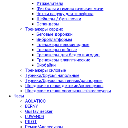
Утяжелители
Фитболы и гимнастические мячи
Чехлы на руку для телефона
Шейкеры / бутылочки
Эспандеры
Тренажеры кардио
Беговые дорожки
Виброплатформы
Тренажеры велосипедные
Тренажеры гребные
Тренажеры для бедер и ягодиц
Тренажеры эллиптические
Эйрбайки
Тренажеры силовые
Турники/брусья напольные
Турники/брусья настенные/распорные
Шведские стенки детские/аксессуары
Шведские стенки спортивные/аксессуары
Часы
AQUATICO
BERNY
Gustav Becker
LUWENOR
PILOT
Pемни/Акссесуары