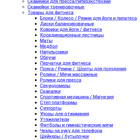
Скамейки для пресса/гиперэкстензии
Скамейки тренировочные
Товары для фитнеса
Блоки / Колесо / Ремни для йоги и пилатеса
Диски балансировачные
Коврики для йоги / фитнеса
Координационные лестницы
Маты
Медбол
Напульсники
Обручи
Перчатки для фитнеса
Пояса / Ремни / Шорты для похудения
Ролики / Мячи массажные
Ролики для пресса
Секундомеры
Скакалки
Спортивная медицина / Магнезия
Степ платформы
Суппорты
Упоры для отжимания
Утяжелители
Фитболы и гимнастические мячи
Чехлы на руку для телефона
Шейкеры / бутылочки