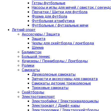
Гетры футбольные
Насосы и иглы для мячей / свисток / секунд
Перчатки / Щитки для футбола
Форма для футбола
Футбольная атрибутика
Футбольные / футзальные мячи
Летний спорт
Акссесуары / Защита
Защита
Чехлы для скейтборда / лонгборда
Шлема
Бадминтон
Большой теннис
Круизеры / Пенниборды / Лонгборды
Ролики
Самокаты
Двухколесные самокаты
Запчасти и аксессуары для самоката
Самокаты детские трехколесные
Трюковые самокаты
Скейтборды
Электротранспорт
Электробайки / Электроквадроциклы
Электрокарт / Дрифт-кары
Электроролики / Электроскейтборды