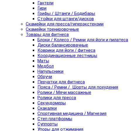
Гантели
Гири
Грифы / Штанги / Бодибары
Стойки для штанги/дисков
Скамейки для пресса/гиперэкстензии
Скамейки тренировочные
Товары для фитнеса
Блоки / Колесо / Ремни для йоги и пилатеса
Диски балансировачные
Коврики для йоги / фитнеса
Координационные лестницы
Маты
Медбол
Напульсники
Обручи
Перчатки для фитнеса
Пояса / Ремни / Шорты для похудения
Ролики / Мячи массажные
Ролики для пресса
Секундомеры
Скакалки
Спортивная медицина / Магнезия
Степ платформы
Суппорты
Упоры для отжимания