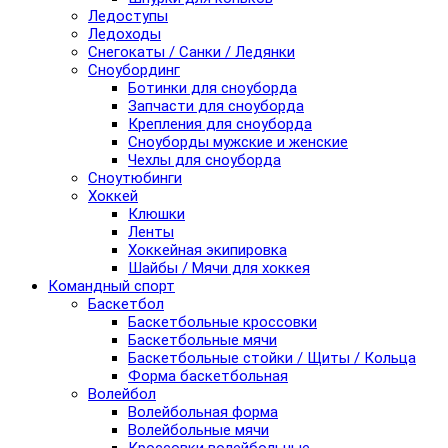
Ледоступы
Ледоходы
Снегокаты / Санки / Ледянки
Сноубординг
Ботинки для сноуборда
Запчасти для сноуборда
Крепления для сноуборда
Сноуборды мужские и женские
Чехлы для сноуборда
Сноутюбинги
Хоккей
Клюшки
Ленты
Хоккейная экипировка
Шайбы / Мячи для хоккея
Командный спорт
Баскетбол
Баскетбольные кроссовки
Баскетбольные мячи
Баскетбольные стойки / Щиты / Кольца
Форма баскетбольная
Волейбол
Волейбольная форма
Волейбольные мячи