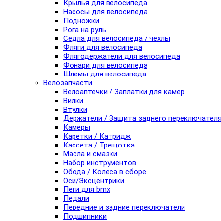
Крылья для велосипеда
Насосы для велосипеда
Подножки
Рога на руль
Седла для велосипеда / чехлы
Фляги для велосипеда
Флягодержатели для велосипеда
Фонари для велосипеда
Шлемы для велосипеда
Велозапчасти
Велоаптечки / Заплатки для камер
Вилки
Втулки
Держатели / Защита заднего переключател
Камеры
Каретки / Катридж
Кассета / Трещотка
Масла и смазки
Набор инструментов
Обода / Колеса в сборе
Оси/Эксцентрики
Пеги для bmx
Педали
Передние и задние переключатели
Подшипники