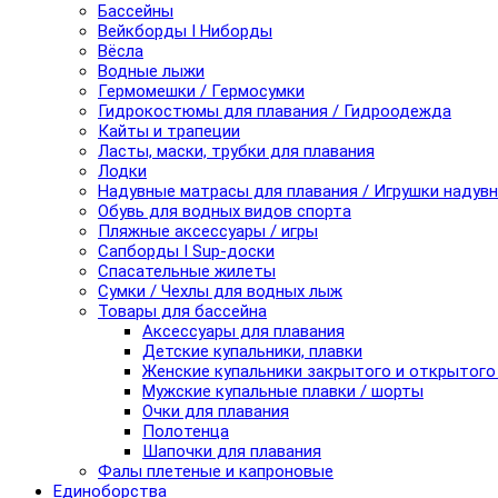
Бассейны
Вейкборды I Ниборды
Вёсла
Водные лыжи
Гермомешки / Гермосумки
Гидрокостюмы для плавания / Гидроодежда
Кайты и трапеции
Ласты, маски, трубки для плавания
Лодки
Надувные матрасы для плавания / Игрушки надув
Обувь для водных видов спорта
Пляжные аксессуары / игры
Сапборды I Sup-доски
Спасательные жилеты
Сумки / Чехлы для водных лыж
Товары для бассейна
Аксессуары для плавания
Детские купальники, плавки
Женские купальники закрытого и открытого
Мужские купальные плавки / шорты
Очки для плавания
Полотенца
Шапочки для плавания
Фалы плетеные и капроновые
Единоборства