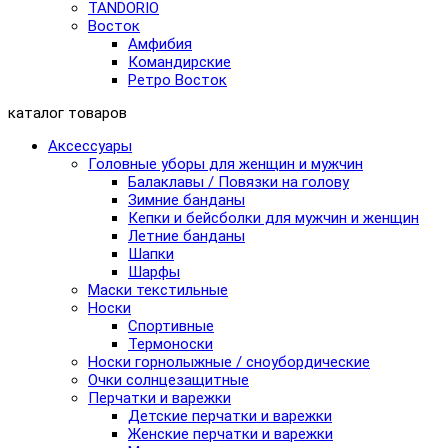
TANDORIO
Восток
Амфибия
Командирские
Ретро Восток
каталог товаров
Аксессуары
Головные уборы для женщин и мужчин
Балаклавы / Повязки на голову
Зимние банданы
Кепки и бейсболки для мужчин и женщин
Летние банданы
Шапки
Шарфы
Маски текстильные
Носки
Спортивные
Термоноски
Носки горнолыжные / сноубордические
Очки солнцезащитные
Перчатки и варежки
Детские перчатки и варежки
Женские перчатки и варежки