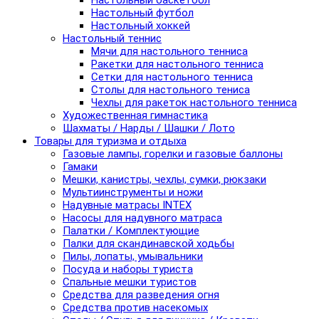
Настольный баскетбол
Настольный футбол
Настольный хоккей
Настольный теннис
Мячи для настольного тенниса
Ракетки для настольного тенниса
Сетки для настольного тенниса
Столы для настольного тениса
Чехлы для ракеток настольного тенниса
Художественная гимнастика
Шахматы / Нарды / Шашки / Лото
Товары для туризма и отдыха
Газовые лампы, горелки и газовые баллоны
Гамаки
Мешки, канистры, чехлы, сумки, рюкзаки
Мультиинструменты и ножи
Надувные матрасы INTEX
Насосы для надувного матраса
Палатки / Комплектующие
Палки для скандинавской ходьбы
Пилы, лопаты, умывальники
Посуда и наборы туриста
Спальные мешки туристов
Средства для разведения огня
Средства против насекомых