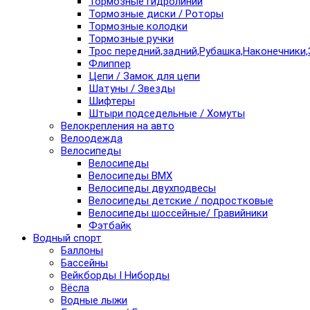
Тормозные гидролинии
Тормозные диски / Роторы
Тормозные колодки
Тормозные ручки
Трос передний,задний,Рубашка,Наконечники,
Флиппер
Цепи / Замок для цепи
Шатуны / Звезды
Шифтеры
Штыри подседельные / Хомуты
Велокрепления на авто
Велоодежда
Велосипеды
Велосипеды
Велосипеды BMX
Велосипеды двухподвесы
Велосипеды детские / подростковые
Велосипеды шоссейные/ Гравийники
Фэтбайк
Водный спорт
Баллоны
Бассейны
Вейкборды I Ниборды
Вёсла
Водные лыжи