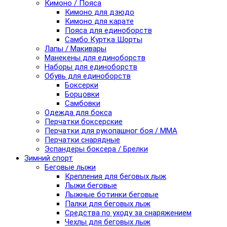
Кимоно / Пояса
Кимоно для дзюдо
Кимоно для карате
Пояса для единоборств
Самбо Куртка Шорты
Лапы / Макивары
Манекены для единоборств
Наборы для единоборств
Обувь для единоборств
Боксерки
Борцовки
Самбовки
Одежда для бокса
Перчатки боксерские
Перчатки для рукопашног боя / ММА
Перчатки снарядные
Эспандеры боксера / Брелки
Зимний спорт
Беговые лыжи
Крепления для беговых лыж
Лыжи беговые
Лыжные ботинки беговые
Палки для беговых лыж
Средства по уходу за снаряжением
Чехлы для беговых лыж