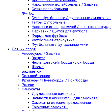
Кроссовки волейбольные
Наколенники волейбольные / Защита
Сетка волейбольная
Футбол
Бутсы футбольные / футзальные / многоши
Гетры футбольные
Насосы и иглы для мячей / свисток / секунд
Перчатки / Щитки для футбола
Форма для футбола
Футбольная атрибутика
Футбольные / футзальные мячи
Летний спорт
Акссесуары / Защита
Защита
Чехлы для скейтборда / лонгборда
Шлема
Бадминтон
Большой теннис
Круизеры / Пенниборды / Лонгборды
Ролики
Самокаты
Двухколесные самокаты
Запчасти и аксессуары для самоката
Самокаты детские трехколесные
Трюковые самокаты