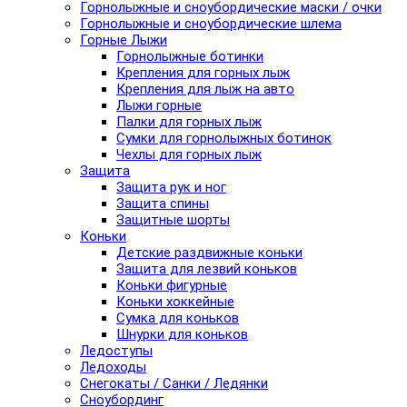
Горнолыжные и сноубордические маски / очки
Горнолыжные и сноубордические шлема
Горные Лыжи
Горнолыжные ботинки
Крепления для горных лыж
Крепления для лыж на авто
Лыжи горные
Палки для горных лыж
Сумки для горнолыжных ботинок
Чехлы для горных лыж
Защита
Защита рук и ног
Защита спины
Защитные шорты
Коньки
Детские раздвижные коньки
Защита для лезвий коньков
Коньки фигурные
Коньки хоккейные
Сумка для коньков
Шнурки для коньков
Ледоступы
Ледоходы
Снегокаты / Санки / Ледянки
Сноубординг