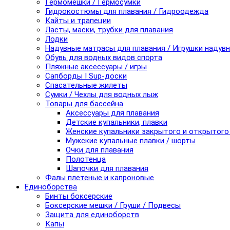
Гермомешки / Гермосумки
Гидрокостюмы для плавания / Гидроодежда
Кайты и трапеции
Ласты, маски, трубки для плавания
Лодки
Надувные матрасы для плавания / Игрушки надув
Обувь для водных видов спорта
Пляжные аксессуары / игры
Сапборды I Sup-доски
Спасательные жилеты
Сумки / Чехлы для водных лыж
Товары для бассейна
Аксессуары для плавания
Детские купальники, плавки
Женские купальники закрытого и открытого
Мужские купальные плавки / шорты
Очки для плавания
Полотенца
Шапочки для плавания
Фалы плетеные и капроновые
Единоборства
Бинты боксерские
Боксерские мешки / Груши / Подвесы
Защита для единоборств
Капы