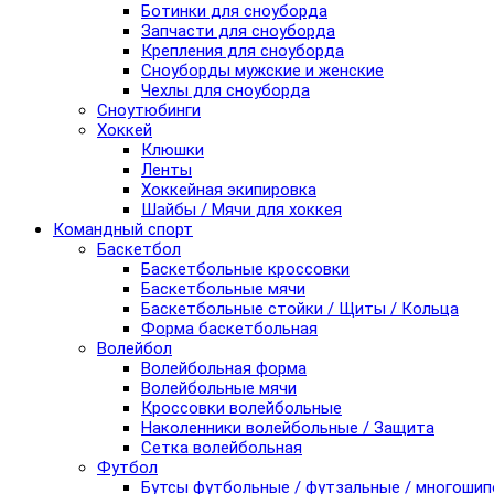
Ботинки для сноуборда
Запчасти для сноуборда
Крепления для сноуборда
Сноуборды мужские и женские
Чехлы для сноуборда
Сноутюбинги
Хоккей
Клюшки
Ленты
Хоккейная экипировка
Шайбы / Мячи для хоккея
Командный спорт
Баскетбол
Баскетбольные кроссовки
Баскетбольные мячи
Баскетбольные стойки / Щиты / Кольца
Форма баскетбольная
Волейбол
Волейбольная форма
Волейбольные мячи
Кроссовки волейбольные
Наколенники волейбольные / Защита
Сетка волейбольная
Футбол
Бутсы футбольные / футзальные / многоши