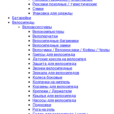
Рюкзаки походные / туристические
Сумки
Упаковка для одежды
Батарейки
Велосипеды
Велоаксессуары
Велокомпьютеры
Велоперчатки
Велосипедные багажники
Велосипедные замки
Велосумки / Велорюкзаки / Кофры / Чехлы
Грипсы для велосипеда
Детские кресла на велосипед
Защита для велосипеда
Звонки велосипедные
Зеркала для велосипедов
Колеса боковые
Колпачки на ниппель
Корзины для велосипеда
Крепежи / Держатели
Крылья для велосипеда
Насосы для велосипеда
Подножки
Рога на руль