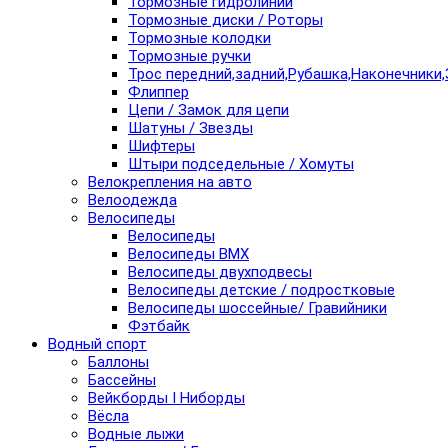
Тормозные гидролинии
Тормозные диски / Роторы
Тормозные колодки
Тормозные ручки
Трос передний,задний,Рубашка,Наконечники,
Флиппер
Цепи / Замок для цепи
Шатуны / Звезды
Шифтеры
Штыри подседельные / Хомуты
Велокрепления на авто
Велоодежда
Велосипеды
Велосипеды
Велосипеды BMX
Велосипеды двухподвесы
Велосипеды детские / подростковые
Велосипеды шоссейные/ Гравийники
Фэтбайк
Водный спорт
Баллоны
Бассейны
Вейкборды I Ниборды
Вёсла
Водные лыжи