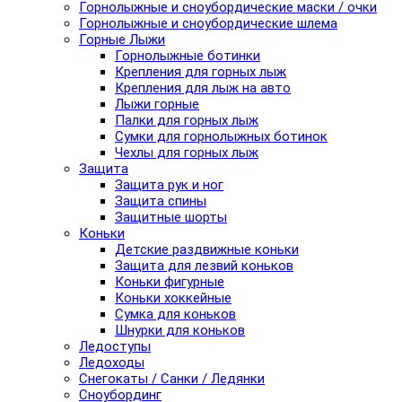
Горнолыжные и сноубордические маски / очки
Горнолыжные и сноубордические шлема
Горные Лыжи
Горнолыжные ботинки
Крепления для горных лыж
Крепления для лыж на авто
Лыжи горные
Палки для горных лыж
Сумки для горнолыжных ботинок
Чехлы для горных лыж
Защита
Защита рук и ног
Защита спины
Защитные шорты
Коньки
Детские раздвижные коньки
Защита для лезвий коньков
Коньки фигурные
Коньки хоккейные
Сумка для коньков
Шнурки для коньков
Ледоступы
Ледоходы
Снегокаты / Санки / Ледянки
Сноубординг