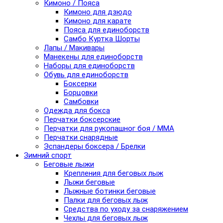
Кимоно / Пояса
Кимоно для дзюдо
Кимоно для карате
Пояса для единоборств
Самбо Куртка Шорты
Лапы / Макивары
Манекены для единоборств
Наборы для единоборств
Обувь для единоборств
Боксерки
Борцовки
Самбовки
Одежда для бокса
Перчатки боксерские
Перчатки для рукопашног боя / ММА
Перчатки снарядные
Эспандеры боксера / Брелки
Зимний спорт
Беговые лыжи
Крепления для беговых лыж
Лыжи беговые
Лыжные ботинки беговые
Палки для беговых лыж
Средства по уходу за снаряжением
Чехлы для беговых лыж