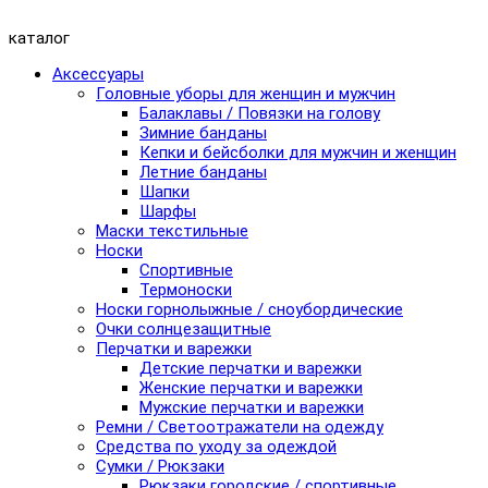
каталог
Аксессуары
Головные уборы для женщин и мужчин
Балаклавы / Повязки на голову
Зимние банданы
Кепки и бейсболки для мужчин и женщин
Летние банданы
Шапки
Шарфы
Маски текстильные
Носки
Спортивные
Термоноски
Носки горнолыжные / сноубордические
Очки солнцезащитные
Перчатки и варежки
Детские перчатки и варежки
Женские перчатки и варежки
Мужские перчатки и варежки
Ремни / Светоотражатели на одежду
Средства по уходу за одеждой
Сумки / Рюкзаки
Рюкзаки городские / спортивные