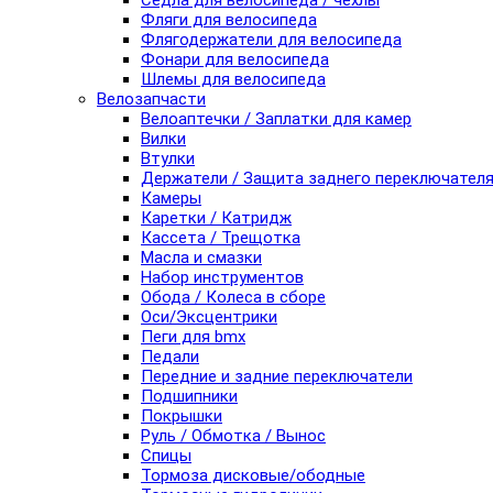
Седла для велосипеда / чехлы
Фляги для велосипеда
Флягодержатели для велосипеда
Фонари для велосипеда
Шлемы для велосипеда
Велозапчасти
Велоаптечки / Заплатки для камер
Вилки
Втулки
Держатели / Защита заднего переключател
Камеры
Каретки / Катридж
Кассета / Трещотка
Масла и смазки
Набор инструментов
Обода / Колеса в сборе
Оси/Эксцентрики
Пеги для bmx
Педали
Передние и задние переключатели
Подшипники
Покрышки
Руль / Обмотка / Вынос
Спицы
Тормоза дисковые/ободные