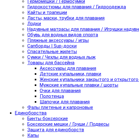
Гермомешки / Гермосумки
Гидрокостюмы для плавания / Гидроодежда
Кайты и трапеции
Ласты, маски, трубки для плавания
Лодки
Надувные матрасы для плавания / Игрушки надув
Обувь для водных видов спорта
Пляжные аксессуары / игры
Сапборды I Sup-доски
Спасательные жилеты
Сумки / Чехлы для водных лыж
Товары для бассейна
Аксессуары для плавания
Детские купальники, плавки
Женские купальники закрытого и открытого
Мужские купальные плавки / шорты
Очки для плавания
Полотенца
Шапочки для плавания
Фалы плетеные и капроновые
Единоборства
Бинты боксерские
Боксерские мешки / Груши / Подвесы
Защита для единоборств
Капы