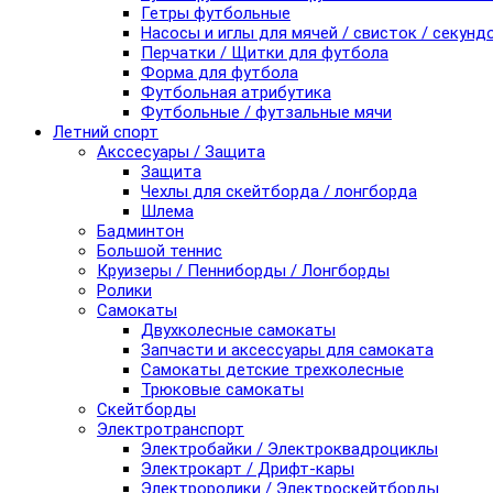
Гетры футбольные
Насосы и иглы для мячей / свисток / секунд
Перчатки / Щитки для футбола
Форма для футбола
Футбольная атрибутика
Футбольные / футзальные мячи
Летний спорт
Акссесуары / Защита
Защита
Чехлы для скейтборда / лонгборда
Шлема
Бадминтон
Большой теннис
Круизеры / Пенниборды / Лонгборды
Ролики
Самокаты
Двухколесные самокаты
Запчасти и аксессуары для самоката
Самокаты детские трехколесные
Трюковые самокаты
Скейтборды
Электротранспорт
Электробайки / Электроквадроциклы
Электрокарт / Дрифт-кары
Электроролики / Электроскейтборды