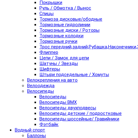
Покрышки
Руль / Обмотка / Вынос
Спицы
Тормоза дисковые/ободные
Тормозные гидролинии
Тормозные диски / Роторы
Тормозные колодки
Тормозные ручки
Трос передний,задний,Рубашка,Наконечники,
Флиппер
Цепи / Замок для цепи
Шатуны / Звезды
Шифтеры
Штыри подседельные / Хомуты
Велокрепления на авто
Велоодежда
Велосипеды
Велосипеды
Велосипеды BMX
Велосипеды двухподвесы
Велосипеды детские / подростковые
Велосипеды шоссейные/ Гравийники
Фэтбайк
Водный спорт
Баллоны