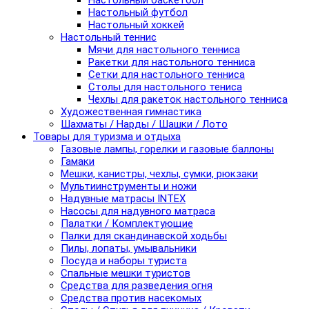
Настольный баскетбол
Настольный футбол
Настольный хоккей
Настольный теннис
Мячи для настольного тенниса
Ракетки для настольного тенниса
Сетки для настольного тенниса
Столы для настольного тениса
Чехлы для ракеток настольного тенниса
Художественная гимнастика
Шахматы / Нарды / Шашки / Лото
Товары для туризма и отдыха
Газовые лампы, горелки и газовые баллоны
Гамаки
Мешки, канистры, чехлы, сумки, рюкзаки
Мультиинструменты и ножи
Надувные матрасы INTEX
Насосы для надувного матраса
Палатки / Комплектующие
Палки для скандинавской ходьбы
Пилы, лопаты, умывальники
Посуда и наборы туриста
Спальные мешки туристов
Средства для разведения огня
Средства против насекомых