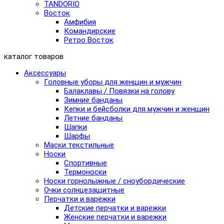
TANDORIO
Восток
Амфибия
Командирские
Ретро Восток
каталог товаров
Аксессуары
Головные уборы для женщин и мужчин
Балаклавы / Повязки на голову
Зимние банданы
Кепки и бейсболки для мужчин и женщин
Летние банданы
Шапки
Шарфы
Маски текстильные
Носки
Спортивные
Термоноски
Носки горнолыжные / сноубордические
Очки солнцезащитные
Перчатки и варежки
Детские перчатки и варежки
Женские перчатки и варежки