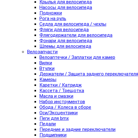
Крылья для велосипеда
Насосы для велосипеда
Подножки
Рога на руль
Седла для велосипеда / чехлы
Фляги для велосипеда
Флягодержатели для велосипеда
Фонари для велосипеда
Шлемы для велосипеда
Велозапчасти
Велоаптечки / Заплатки для камер
Вилки
Втулки
Держатели / Защита заднего переключател
Камеры
Каретки / Катридж
Кассета / Трещотка
Масла и смазки
Набор инструментов
Обода / Колеса в сборе
Оси/Эксцентрики
Пеги для bmx
Педали
Передние и задние переключатели
Подшипники