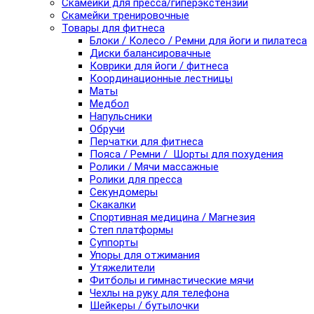
Скамейки для пресса/гиперэкстензии
Скамейки тренировочные
Товары для фитнеса
Блоки / Колесо / Ремни для йоги и пилатеса
Диски балансировачные
Коврики для йоги / фитнеса
Координационные лестницы
Маты
Медбол
Напульсники
Обручи
Перчатки для фитнеса
Пояса / Ремни / Шорты для похудения
Ролики / Мячи массажные
Ролики для пресса
Секундомеры
Скакалки
Спортивная медицина / Магнезия
Степ платформы
Суппорты
Упоры для отжимания
Утяжелители
Фитболы и гимнастические мячи
Чехлы на руку для телефона
Шейкеры / бутылочки