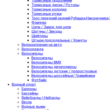
Тормозные гидролинии
Тормозные диски / Роторы
Тормозные колодки
Тормозные ручки
Трос передний,задний,Рубашка,Наконечники,
Флиппер
Цепи / Замок для цепи
Шатуны / Звезды
Шифтеры
Штыри подседельные / Хомуты
Велокрепления на авто
Велоодежда
Велосипеды
Велосипеды
Велосипеды BMX
Велосипеды двухподвесы
Велосипеды детские / подростковые
Велосипеды шоссейные/ Гравийники
Фэтбайк
Водный спорт
Баллоны
Бассейны
Вейкборды I Ниборды
Вёсла
Водные лыжи