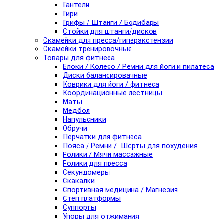
Гантели
Гири
Грифы / Штанги / Бодибары
Стойки для штанги/дисков
Скамейки для пресса/гиперэкстензии
Скамейки тренировочные
Товары для фитнеса
Блоки / Колесо / Ремни для йоги и пилатеса
Диски балансировачные
Коврики для йоги / фитнеса
Координационные лестницы
Маты
Медбол
Напульсники
Обручи
Перчатки для фитнеса
Пояса / Ремни / Шорты для похудения
Ролики / Мячи массажные
Ролики для пресса
Секундомеры
Скакалки
Спортивная медицина / Магнезия
Степ платформы
Суппорты
Упоры для отжимания