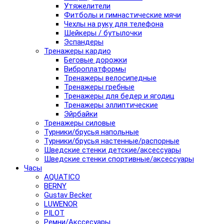
Утяжелители
Фитболы и гимнастические мячи
Чехлы на руку для телефона
Шейкеры / бутылочки
Эспандеры
Тренажеры кардио
Беговые дорожки
Виброплатформы
Тренажеры велосипедные
Тренажеры гребные
Тренажеры для бедер и ягодиц
Тренажеры эллиптические
Эйрбайки
Тренажеры силовые
Турники/брусья напольные
Турники/брусья настенные/распорные
Шведские стенки детские/аксессуары
Шведские стенки спортивные/аксессуары
Часы
AQUATICO
BERNY
Gustav Becker
LUWENOR
PILOT
Pемни/Акссесуары