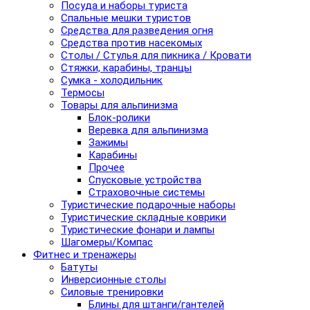
Посуда и наборы туриста
Спальные мешки туристов
Средства для разведения огня
Средства против насекомых
Столы / Стулья для пикника / Кровати
Стяжки, карабины, транцы
Сумка - холодильник
Термосы
Товары для альпинизма
Блок-ролики
Веревка для альпинизма
Зажимы
Карабины
Прочее
Спусковые устройства
Страховочные системы
Туристические подарочные наборы
Туристические складные коврики
Туристические фонари и лампы
Шагомеры/Компас
Фитнес и тренажеры
Батуты
Инверсионные столы
Силовые тренировки
Блины для штанги/гантелей