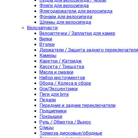
Седла для велосипеда / чехлы
Фляги для велосипеда
Флягодержатели для велосипеда
Фонари для велосипеда
Шлемы для велосипеда
Велозапчасти
Велоаптечки / Заплатки для камер
Вилки
Втулки
Держатели / Защита заднего переключател
Камеры
Каретки / Катридж
Кассета / Трещотка
Масла и смазки
Набор инструментов
Обода / Колеса в сборе
Оси/Эксцентрики
Пеги для bmx
Педали
Передние и задние переключатели
Подшипники
Покрышки
Руль / Обмотка / Вынос
Спицы
Тормоза дисковые/ободные