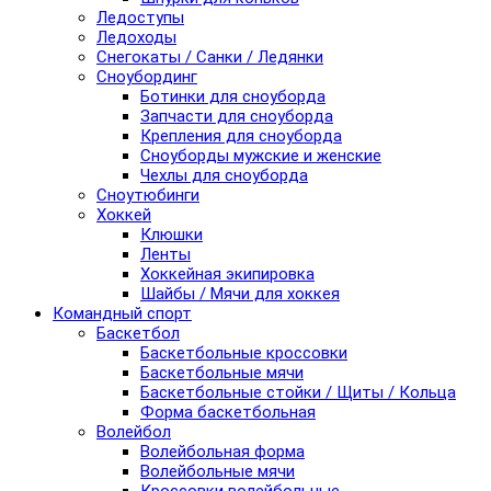
Ледоступы
Ледоходы
Снегокаты / Санки / Ледянки
Сноубординг
Ботинки для сноуборда
Запчасти для сноуборда
Крепления для сноуборда
Сноуборды мужские и женские
Чехлы для сноуборда
Сноутюбинги
Хоккей
Клюшки
Ленты
Хоккейная экипировка
Шайбы / Мячи для хоккея
Командный спорт
Баскетбол
Баскетбольные кроссовки
Баскетбольные мячи
Баскетбольные стойки / Щиты / Кольца
Форма баскетбольная
Волейбол
Волейбольная форма
Волейбольные мячи