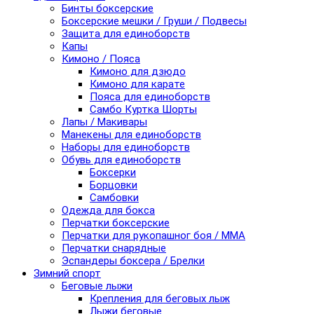
Бинты боксерские
Боксерские мешки / Груши / Подвесы
Защита для единоборств
Капы
Кимоно / Пояса
Кимоно для дзюдо
Кимоно для карате
Пояса для единоборств
Самбо Куртка Шорты
Лапы / Макивары
Манекены для единоборств
Наборы для единоборств
Обувь для единоборств
Боксерки
Борцовки
Самбовки
Одежда для бокса
Перчатки боксерские
Перчатки для рукопашног боя / ММА
Перчатки снарядные
Эспандеры боксера / Брелки
Зимний спорт
Беговые лыжи
Крепления для беговых лыж
Лыжи беговые