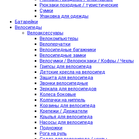
Рюкзаки походные / туристические
Сумки
Упаковка для одежды
Батарейки
Велосипеды
Велоаксессуары
Велокомпьютеры
Велоперчатки
Велосипедные багажники
Велосипедные замки
Велосумки / Велорюкзаки / Кофры / Чехлы
Грипсы для велосипеда
Детские кресла на велосипед
Защита для велосипеда
Звонки велосипедные
Зеркала для велосипедов
Колеса боковые
Колпачки на ниппель
Корзины для велосипеда
Крепежи / Держатели
Крылья для велосипеда
Насосы для велосипеда
Подножки
Рога на руль