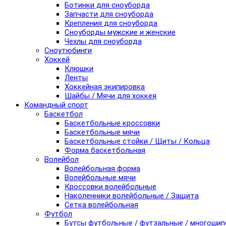
Ботинки для сноуборда
Запчасти для сноуборда
Крепления для сноуборда
Сноуборды мужские и женские
Чехлы для сноуборда
Сноутюбинги
Хоккей
Клюшки
Ленты
Хоккейная экипировка
Шайбы / Мячи для хоккея
Командный спорт
Баскетбол
Баскетбольные кроссовки
Баскетбольные мячи
Баскетбольные стойки / Щиты / Кольца
Форма баскетбольная
Волейбол
Волейбольная форма
Волейбольные мячи
Кроссовки волейбольные
Наколенники волейбольные / Защита
Сетка волейбольная
Футбол
Бутсы футбольные / футзальные / многоши