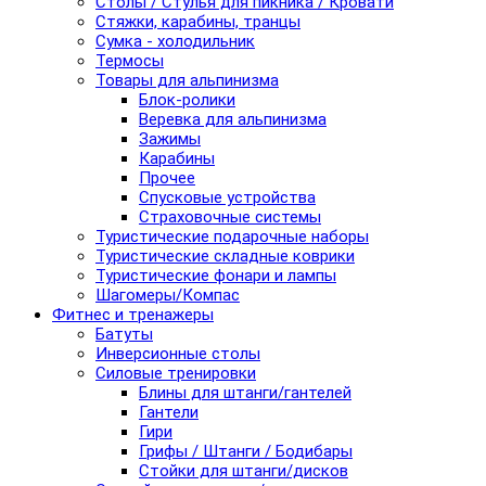
Столы / Стулья для пикника / Кровати
Стяжки, карабины, транцы
Сумка - холодильник
Термосы
Товары для альпинизма
Блок-ролики
Веревка для альпинизма
Зажимы
Карабины
Прочее
Спусковые устройства
Страховочные системы
Туристические подарочные наборы
Туристические складные коврики
Туристические фонари и лампы
Шагомеры/Компас
Фитнес и тренажеры
Батуты
Инверсионные столы
Силовые тренировки
Блины для штанги/гантелей
Гантели
Гири
Грифы / Штанги / Бодибары
Стойки для штанги/дисков