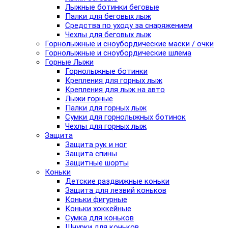
Лыжные ботинки беговые
Палки для беговых лыж
Средства по уходу за снаряжением
Чехлы для беговых лыж
Горнолыжные и сноубордические маски / очки
Горнолыжные и сноубордические шлема
Горные Лыжи
Горнолыжные ботинки
Крепления для горных лыж
Крепления для лыж на авто
Лыжи горные
Палки для горных лыж
Сумки для горнолыжных ботинок
Чехлы для горных лыж
Защита
Защита рук и ног
Защита спины
Защитные шорты
Коньки
Детские раздвижные коньки
Защита для лезвий коньков
Коньки фигурные
Коньки хоккейные
Сумка для коньков
Шнурки для коньков