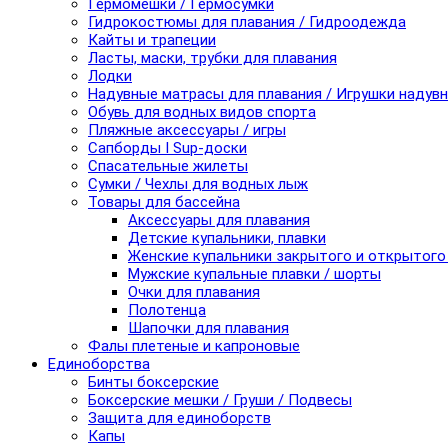
Гермомешки / Гермосумки
Гидрокостюмы для плавания / Гидроодежда
Кайты и трапеции
Ласты, маски, трубки для плавания
Лодки
Надувные матрасы для плавания / Игрушки надув
Обувь для водных видов спорта
Пляжные аксессуары / игры
Сапборды I Sup-доски
Спасательные жилеты
Сумки / Чехлы для водных лыж
Товары для бассейна
Аксессуары для плавания
Детские купальники, плавки
Женские купальники закрытого и открытого
Мужские купальные плавки / шорты
Очки для плавания
Полотенца
Шапочки для плавания
Фалы плетеные и капроновые
Единоборства
Бинты боксерские
Боксерские мешки / Груши / Подвесы
Защита для единоборств
Капы