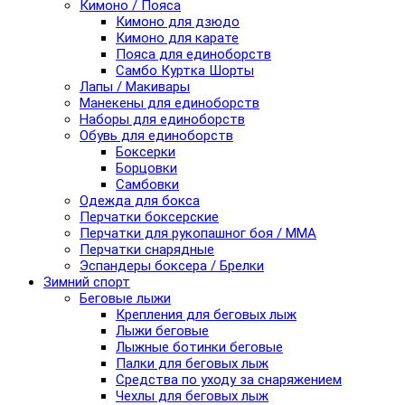
Кимоно / Пояса
Кимоно для дзюдо
Кимоно для карате
Пояса для единоборств
Самбо Куртка Шорты
Лапы / Макивары
Манекены для единоборств
Наборы для единоборств
Обувь для единоборств
Боксерки
Борцовки
Самбовки
Одежда для бокса
Перчатки боксерские
Перчатки для рукопашног боя / ММА
Перчатки снарядные
Эспандеры боксера / Брелки
Зимний спорт
Беговые лыжи
Крепления для беговых лыж
Лыжи беговые
Лыжные ботинки беговые
Палки для беговых лыж
Средства по уходу за снаряжением
Чехлы для беговых лыж