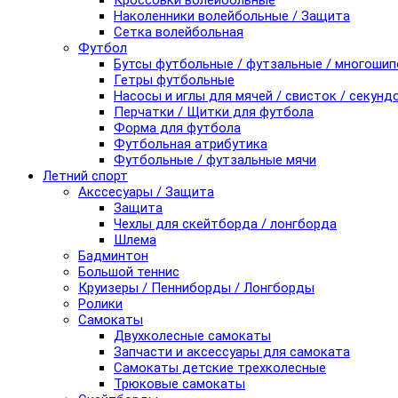
Кроссовки волейбольные
Наколенники волейбольные / Защита
Сетка волейбольная
Футбол
Бутсы футбольные / футзальные / многоши
Гетры футбольные
Насосы и иглы для мячей / свисток / секунд
Перчатки / Щитки для футбола
Форма для футбола
Футбольная атрибутика
Футбольные / футзальные мячи
Летний спорт
Акссесуары / Защита
Защита
Чехлы для скейтборда / лонгборда
Шлема
Бадминтон
Большой теннис
Круизеры / Пенниборды / Лонгборды
Ролики
Самокаты
Двухколесные самокаты
Запчасти и аксессуары для самоката
Самокаты детские трехколесные
Трюковые самокаты