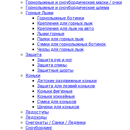
Горнолыжные и сноубордические маски / очки
Горнолыжные и сноубордические шлема
Горные Лыжи
Горнолыжные ботинки
Крепления для горных лыж
Крепления для лыж на авто
Лыжи горные
Палки для горных лыж
Сумки для горнолыжных ботинок
Чехлы для горных лыж
Защита
Защита рук и ног
Защита спины
Защитные шорты
Коньки
Детские раздвижные коньки
Защита для лезвий коньков
Коньки фигурные
Коньки хоккейные
Сумка для коньков
Шнурки для коньков
Ледоступы
Ледоходы
Снегокаты / Санки / Ледянки
Сноубординг