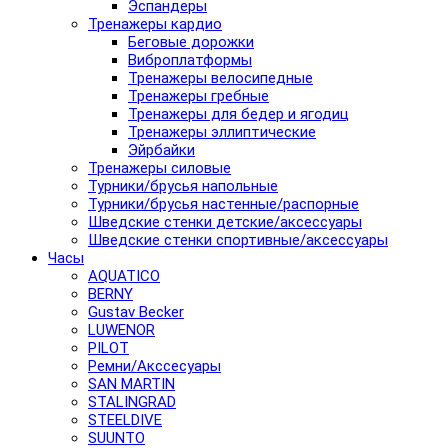
Эспандеры
Тренажеры кардио
Беговые дорожки
Виброплатформы
Тренажеры велосипедные
Тренажеры гребные
Тренажеры для бедер и ягодиц
Тренажеры эллиптические
Эйрбайки
Тренажеры силовые
Турники/брусья напольные
Турники/брусья настенные/распорные
Шведские стенки детские/аксессуары
Шведские стенки спортивные/аксессуары
Часы
AQUATICO
BERNY
Gustav Becker
LUWENOR
PILOT
Pемни/Акссесуары
SAN MARTIN
STALINGRAD
STEELDIVE
SUUNTO