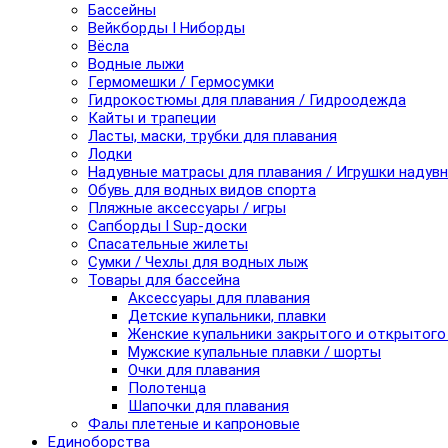
Бассейны
Вейкборды I Ниборды
Вёсла
Водные лыжи
Гермомешки / Гермосумки
Гидрокостюмы для плавания / Гидроодежда
Кайты и трапеции
Ласты, маски, трубки для плавания
Лодки
Надувные матрасы для плавания / Игрушки надув
Обувь для водных видов спорта
Пляжные аксессуары / игры
Сапборды I Sup-доски
Спасательные жилеты
Сумки / Чехлы для водных лыж
Товары для бассейна
Аксессуары для плавания
Детские купальники, плавки
Женские купальники закрытого и открытого
Мужские купальные плавки / шорты
Очки для плавания
Полотенца
Шапочки для плавания
Фалы плетеные и капроновые
Единоборства