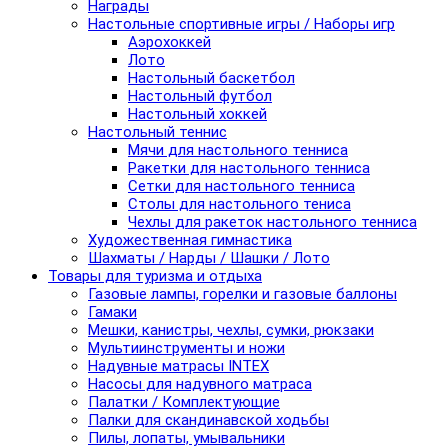
Награды
Настольные спортивные игры / Наборы игр
Аэрохоккей
Лото
Настольный баскетбол
Настольный футбол
Настольный хоккей
Настольный теннис
Мячи для настольного тенниса
Ракетки для настольного тенниса
Сетки для настольного тенниса
Столы для настольного тениса
Чехлы для ракеток настольного тенниса
Художественная гимнастика
Шахматы / Нарды / Шашки / Лото
Товары для туризма и отдыха
Газовые лампы, горелки и газовые баллоны
Гамаки
Мешки, канистры, чехлы, сумки, рюкзаки
Мультиинструменты и ножи
Надувные матрасы INTEX
Насосы для надувного матраса
Палатки / Комплектующие
Палки для скандинавской ходьбы
Пилы, лопаты, умывальники