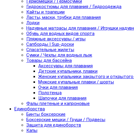
Гермомешки / Гермосумки
Гидрокостюмы для плавания / Гидроодежда
Кайты и трапеции
Ласты, маски, трубки для плавания
Лодки
Надувные матрасы для плавания / Игрушки надув
Обувь для водных видов спорта
Пляжные аксессуары / игры
Сапборды I Sup-доски
Спасательные жилеты
Сумки / Чехлы для водных лыж
Товары для бассейна
Аксессуары для плавания
Детские купальники, плавки
Женские купальники закрытого и открытого
Мужские купальные плавки / шорты
Очки для плавания
Полотенца
Шапочки для плавания
Фалы плетеные и капроновые
Единоборства
Бинты боксерские
Боксерские мешки / Груши / Подвесы
Защита для единоборств
Капы