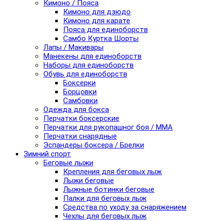
Кимоно / Пояса
Кимоно для дзюдо
Кимоно для карате
Пояса для единоборств
Самбо Куртка Шорты
Лапы / Макивары
Манекены для единоборств
Наборы для единоборств
Обувь для единоборств
Боксерки
Борцовки
Самбовки
Одежда для бокса
Перчатки боксерские
Перчатки для рукопашног боя / ММА
Перчатки снарядные
Эспандеры боксера / Брелки
Зимний спорт
Беговые лыжи
Крепления для беговых лыж
Лыжи беговые
Лыжные ботинки беговые
Палки для беговых лыж
Средства по уходу за снаряжением
Чехлы для беговых лыж