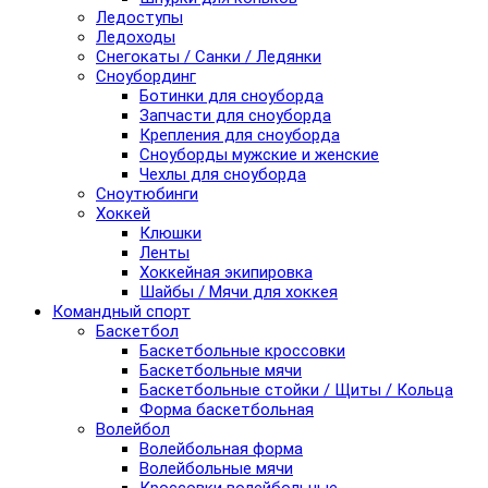
Ледоступы
Ледоходы
Снегокаты / Санки / Ледянки
Сноубординг
Ботинки для сноуборда
Запчасти для сноуборда
Крепления для сноуборда
Сноуборды мужские и женские
Чехлы для сноуборда
Сноутюбинги
Хоккей
Клюшки
Ленты
Хоккейная экипировка
Шайбы / Мячи для хоккея
Командный спорт
Баскетбол
Баскетбольные кроссовки
Баскетбольные мячи
Баскетбольные стойки / Щиты / Кольца
Форма баскетбольная
Волейбол
Волейбольная форма
Волейбольные мячи