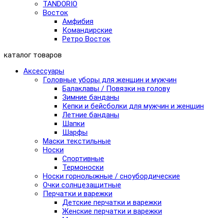
TANDORIO
Восток
Амфибия
Командирские
Ретро Восток
каталог товаров
Аксессуары
Головные уборы для женщин и мужчин
Балаклавы / Повязки на голову
Зимние банданы
Кепки и бейсболки для мужчин и женщин
Летние банданы
Шапки
Шарфы
Маски текстильные
Носки
Спортивные
Термоноски
Носки горнолыжные / сноубордические
Очки солнцезащитные
Перчатки и варежки
Детские перчатки и варежки
Женские перчатки и варежки