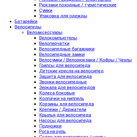
Рюкзаки походные / туристические
Сумки
Упаковка для одежды
Батарейки
Велосипеды
Велоаксессуары
Велокомпьютеры
Велоперчатки
Велосипедные багажники
Велосипедные замки
Велосумки / Велорюкзаки / Кофры / Чехлы
Грипсы для велосипеда
Детские кресла на велосипед
Защита для велосипеда
Звонки велосипедные
Зеркала для велосипедов
Колеса боковые
Колпачки на ниппель
Корзины для велосипеда
Крепежи / Держатели
Крылья для велосипеда
Насосы для велосипеда
Подножки
Рога на руль