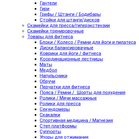
Гантели
Гири
Грифы / Штанги / Бодибары
Стойки для штанги/дисков
Скамейки для пресса/гиперэкстензии
Скамейки тренировочные
Товары для фитнеса
Блоки / Колесо / Ремни для йоги и пилатеса
Диски балансировачные
Коврики для йоги / фитнеса
Координационные лестницы
Маты
Медбол
Напульсники
Обручи
Перчатки для фитнеса
Пояса / Ремни / Шорты для похудения
Ролики / Мячи массажные
Ролики для пресса
Секундомеры
Скакалки
Спортивная медицина / Магнезия
Степ платформы
Суппорты
Упоры для отжимания