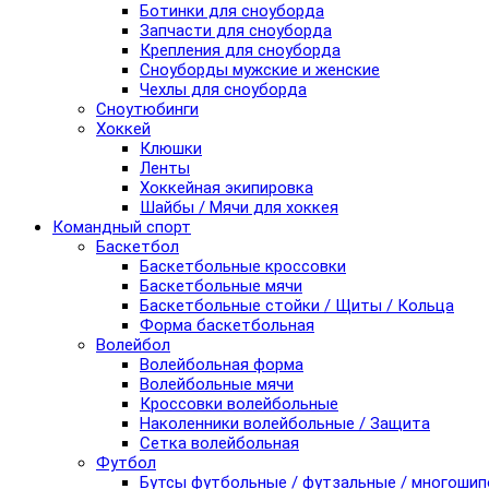
Ботинки для сноуборда
Запчасти для сноуборда
Крепления для сноуборда
Сноуборды мужские и женские
Чехлы для сноуборда
Сноутюбинги
Хоккей
Клюшки
Ленты
Хоккейная экипировка
Шайбы / Мячи для хоккея
Командный спорт
Баскетбол
Баскетбольные кроссовки
Баскетбольные мячи
Баскетбольные стойки / Щиты / Кольца
Форма баскетбольная
Волейбол
Волейбольная форма
Волейбольные мячи
Кроссовки волейбольные
Наколенники волейбольные / Защита
Сетка волейбольная
Футбол
Бутсы футбольные / футзальные / многоши