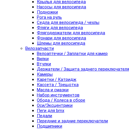
Крылья для велосипеда
Насосы для велосипеда
Подножки
Рога на руль
Седла для велосипеда / чехлы
Фляги для велосипеда
Флягодержатели для велосипеда
Фонари для велосипеда
Шлемы для велосипеда
Велозапчасти
Велоаптечки / Заплатки для камер
Вилки
Втулки
Держатели / Защита заднего переключател
Камеры
Каретки / Катридж
Кассета / Трещотка
Масла и смазки
Набор инструментов
Обода / Колеса в сборе
Оси/Эксцентрики
Пеги для bmx
Педали
Передние и задние переключатели
Подшипники