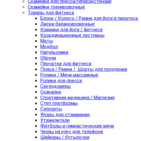
Скамейки для пресса/гиперэкстензии
Скамейки тренировочные
Товары для фитнеса
Блоки / Колесо / Ремни для йоги и пилатеса
Диски балансировачные
Коврики для йоги / фитнеса
Координационные лестницы
Маты
Медбол
Напульсники
Обручи
Перчатки для фитнеса
Пояса / Ремни / Шорты для похудения
Ролики / Мячи массажные
Ролики для пресса
Секундомеры
Скакалки
Спортивная медицина / Магнезия
Степ платформы
Суппорты
Упоры для отжимания
Утяжелители
Фитболы и гимнастические мячи
Чехлы на руку для телефона
Шейкеры / бутылочки