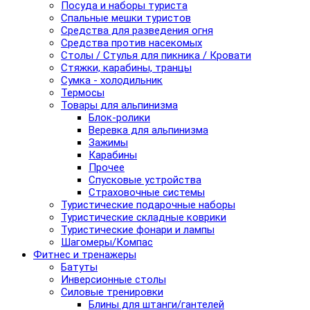
Посуда и наборы туриста
Спальные мешки туристов
Средства для разведения огня
Средства против насекомых
Столы / Стулья для пикника / Кровати
Стяжки, карабины, транцы
Сумка - холодильник
Термосы
Товары для альпинизма
Блок-ролики
Веревка для альпинизма
Зажимы
Карабины
Прочее
Спусковые устройства
Страховочные системы
Туристические подарочные наборы
Туристические складные коврики
Туристические фонари и лампы
Шагомеры/Компас
Фитнес и тренажеры
Батуты
Инверсионные столы
Силовые тренировки
Блины для штанги/гантелей