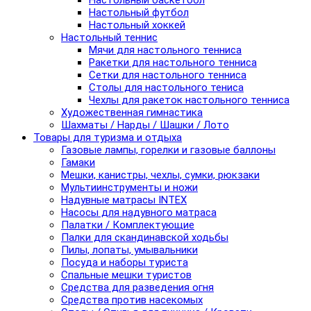
Настольный баскетбол
Настольный футбол
Настольный хоккей
Настольный теннис
Мячи для настольного тенниса
Ракетки для настольного тенниса
Сетки для настольного тенниса
Столы для настольного тениса
Чехлы для ракеток настольного тенниса
Художественная гимнастика
Шахматы / Нарды / Шашки / Лото
Товары для туризма и отдыха
Газовые лампы, горелки и газовые баллоны
Гамаки
Мешки, канистры, чехлы, сумки, рюкзаки
Мультиинструменты и ножи
Надувные матрасы INTEX
Насосы для надувного матраса
Палатки / Комплектующие
Палки для скандинавской ходьбы
Пилы, лопаты, умывальники
Посуда и наборы туриста
Спальные мешки туристов
Средства для разведения огня
Средства против насекомых