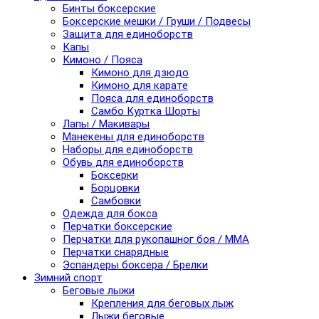
Бинты боксерские
Боксерские мешки / Груши / Подвесы
Защита для единоборств
Капы
Кимоно / Пояса
Кимоно для дзюдо
Кимоно для карате
Пояса для единоборств
Самбо Куртка Шорты
Лапы / Макивары
Манекены для единоборств
Наборы для единоборств
Обувь для единоборств
Боксерки
Борцовки
Самбовки
Одежда для бокса
Перчатки боксерские
Перчатки для рукопашног боя / ММА
Перчатки снарядные
Эспандеры боксера / Брелки
Зимний спорт
Беговые лыжи
Крепления для беговых лыж
Лыжи беговые