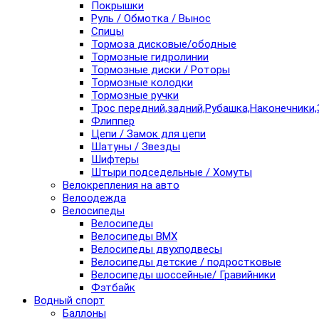
Покрышки
Руль / Обмотка / Вынос
Спицы
Тормоза дисковые/ободные
Тормозные гидролинии
Тормозные диски / Роторы
Тормозные колодки
Тормозные ручки
Трос передний,задний,Рубашка,Наконечники,
Флиппер
Цепи / Замок для цепи
Шатуны / Звезды
Шифтеры
Штыри подседельные / Хомуты
Велокрепления на авто
Велоодежда
Велосипеды
Велосипеды
Велосипеды BMX
Велосипеды двухподвесы
Велосипеды детские / подростковые
Велосипеды шоссейные/ Гравийники
Фэтбайк
Водный спорт
Баллоны