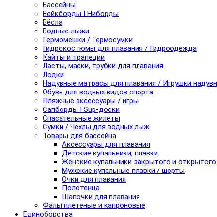
Бассейны
Вейкборды I Ниборды
Вёсла
Водные лыжи
Гермомешки / Гермосумки
Гидрокостюмы для плавания / Гидроодежда
Кайты и трапеции
Ласты, маски, трубки для плавания
Лодки
Надувные матрасы для плавания / Игрушки надув
Обувь для водных видов спорта
Пляжные аксессуары / игры
Сапборды I Sup-доски
Спасательные жилеты
Сумки / Чехлы для водных лыж
Товары для бассейна
Аксессуары для плавания
Детские купальники, плавки
Женские купальники закрытого и открытого
Мужские купальные плавки / шорты
Очки для плавания
Полотенца
Шапочки для плавания
Фалы плетеные и капроновые
Единоборства