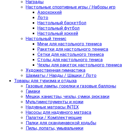
Награды
Настольные спортивные игры / Наборы игр
Аэрохоккей
Лото
Настольный баскетбол
Настольный футбол
Настольный хоккей
Настольный теннис
Мячи для настольного тенниса
Ракетки для настольного тенниса
Сетки для настольного тенниса
Столы для настольного тениса
Чехлы для ракеток настольного тенниса
Художественная гимнастика
Шахматы / Нарды / Шашки / Лото
Товары для туризма и отдыха
Газовые лампы, горелки и газовые баллоны
Гамаки
Мешки, канистры, чехлы, сумки, рюкзаки
Мультиинструменты и ножи
Надувные матрасы INTEX
Насосы для надувного матраса
Палатки / Комплектующие
Палки для скандинавской ходьбы
Пилы, лопаты, умывальники