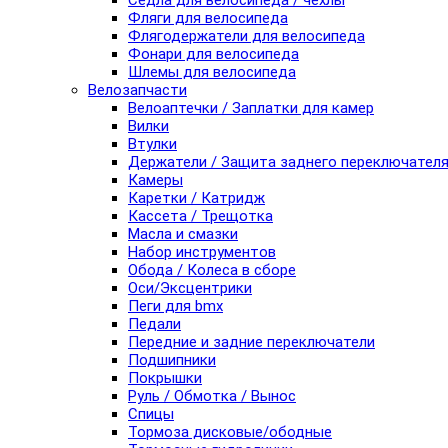
Седла для велосипеда / чехлы
Фляги для велосипеда
Флягодержатели для велосипеда
Фонари для велосипеда
Шлемы для велосипеда
Велозапчасти
Велоаптечки / Заплатки для камер
Вилки
Втулки
Держатели / Защита заднего переключател
Камеры
Каретки / Катридж
Кассета / Трещотка
Масла и смазки
Набор инструментов
Обода / Колеса в сборе
Оси/Эксцентрики
Пеги для bmx
Педали
Передние и задние переключатели
Подшипники
Покрышки
Руль / Обмотка / Вынос
Спицы
Тормоза дисковые/ободные