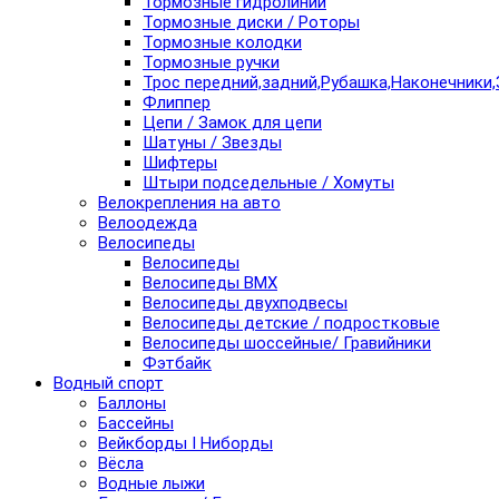
Тормозные гидролинии
Тормозные диски / Роторы
Тормозные колодки
Тормозные ручки
Трос передний,задний,Рубашка,Наконечники,
Флиппер
Цепи / Замок для цепи
Шатуны / Звезды
Шифтеры
Штыри подседельные / Хомуты
Велокрепления на авто
Велоодежда
Велосипеды
Велосипеды
Велосипеды BMX
Велосипеды двухподвесы
Велосипеды детские / подростковые
Велосипеды шоссейные/ Гравийники
Фэтбайк
Водный спорт
Баллоны
Бассейны
Вейкборды I Ниборды
Вёсла
Водные лыжи