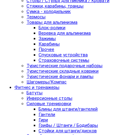
Столы / Стулья для пикника / Кровати
Стяжки, карабины, транцы
Сумка - холодильник
Термосы
Товары для альпинизма
Блок-ролики
Веревка для альпинизма
Зажимы
Карабины
Прочее
Спусковые устройства
Страховочные системы
Туристические подарочные наборы
Туристические складные коврики
Туристические фонари и лампы
Шагомеры/Компас
Фитнес и тренажеры
Батуты
Инверсионные столы
Силовые тренировки
Блины для штанги/гантелей
Гантели
Гири
Грифы / Штанги / Бодибары
Стойки для штанги/дисков