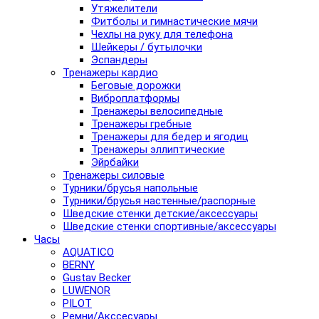
Утяжелители
Фитболы и гимнастические мячи
Чехлы на руку для телефона
Шейкеры / бутылочки
Эспандеры
Тренажеры кардио
Беговые дорожки
Виброплатформы
Тренажеры велосипедные
Тренажеры гребные
Тренажеры для бедер и ягодиц
Тренажеры эллиптические
Эйрбайки
Тренажеры силовые
Турники/брусья напольные
Турники/брусья настенные/распорные
Шведские стенки детские/аксессуары
Шведские стенки спортивные/аксессуары
Часы
AQUATICO
BERNY
Gustav Becker
LUWENOR
PILOT
Pемни/Акссесуары