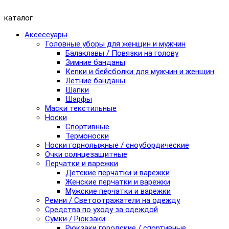
каталог
Аксессуары
Головные уборы для женщин и мужчин
Балаклавы / Повязки на голову
Зимние банданы
Кепки и бейсболки для мужчин и женщин
Летние банданы
Шапки
Шарфы
Маски текстильные
Носки
Спортивные
Термоноски
Носки горнолыжные / сноубордические
Очки солнцезащитные
Перчатки и варежки
Детские перчатки и варежки
Женские перчатки и варежки
Мужские перчатки и варежки
Ремни / Светоотражатели на одежду
Средства по уходу за одеждой
Сумки / Рюкзаки
Рюкзаки городские / спортивные