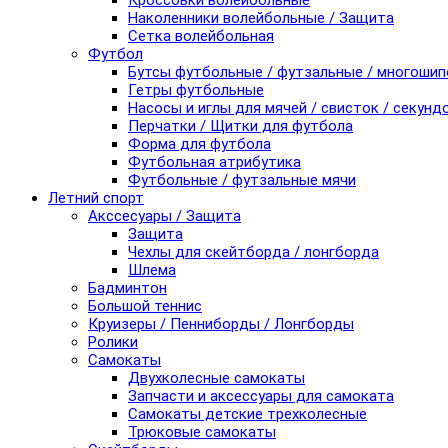
Кроссовки волейбольные
Наколенники волейбольные / Защита
Сетка волейбольная
Футбол
Бутсы футбольные / футзальные / многоши
Гетры футбольные
Насосы и иглы для мячей / свисток / секунд
Перчатки / Щитки для футбола
Форма для футбола
Футбольная атрибутика
Футбольные / футзальные мячи
Летний спорт
Акссесуары / Защита
Защита
Чехлы для скейтборда / лонгборда
Шлема
Бадминтон
Большой теннис
Круизеры / Пенниборды / Лонгборды
Ролики
Самокаты
Двухколесные самокаты
Запчасти и аксессуары для самоката
Самокаты детские трехколесные
Трюковые самокаты