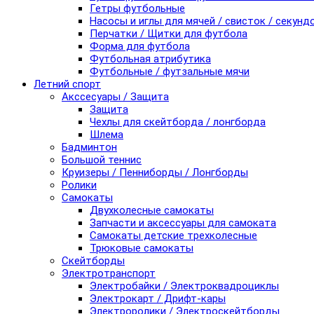
Гетры футбольные
Насосы и иглы для мячей / свисток / секунд
Перчатки / Щитки для футбола
Форма для футбола
Футбольная атрибутика
Футбольные / футзальные мячи
Летний спорт
Акссесуары / Защита
Защита
Чехлы для скейтборда / лонгборда
Шлема
Бадминтон
Большой теннис
Круизеры / Пенниборды / Лонгборды
Ролики
Самокаты
Двухколесные самокаты
Запчасти и аксессуары для самоката
Самокаты детские трехколесные
Трюковые самокаты
Скейтборды
Электротранспорт
Электробайки / Электроквадроциклы
Электрокарт / Дрифт-кары
Электроролики / Электроскейтборды