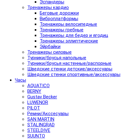
Эспандеры
Тренажеры кардио
Беговые дорожки
Виброплатформы
Тренажеры велосипедные
Тренажеры гребные
Тренажеры для бедер и ягодиц
Тренажеры эллиптические
Эйрбайки
Тренажеры силовые
Турники/брусья напольные
Турники/брусья настенные/распорные
Шведские стенки детские/аксессуары
Шведские стенки спортивные/аксессуары
Часы
AQUATICO
BERNY
Gustav Becker
LUWENOR
PILOT
Pемни/Акссесуары
SAN MARTIN
STALINGRAD
STEELDIVE
SUUNTO