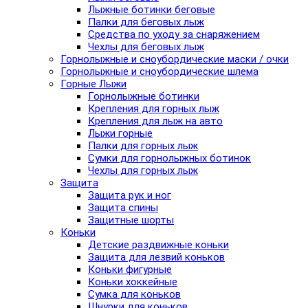
Лыжные ботинки беговые
Палки для беговых лыж
Средства по уходу за снаряжением
Чехлы для беговых лыж
Горнолыжные и сноубордические маски / очки
Горнолыжные и сноубордические шлема
Горные Лыжи
Горнолыжные ботинки
Крепления для горных лыж
Крепления для лыж на авто
Лыжи горные
Палки для горных лыж
Сумки для горнолыжных ботинок
Чехлы для горных лыж
Защита
Защита рук и ног
Защита спины
Защитные шорты
Коньки
Детские раздвижные коньки
Защита для лезвий коньков
Коньки фигурные
Коньки хоккейные
Сумка для коньков
Шнурки для коньков