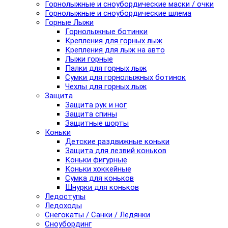
Горнолыжные и сноубордические маски / очки
Горнолыжные и сноубордические шлема
Горные Лыжи
Горнолыжные ботинки
Крепления для горных лыж
Крепления для лыж на авто
Лыжи горные
Палки для горных лыж
Сумки для горнолыжных ботинок
Чехлы для горных лыж
Защита
Защита рук и ног
Защита спины
Защитные шорты
Коньки
Детские раздвижные коньки
Защита для лезвий коньков
Коньки фигурные
Коньки хоккейные
Сумка для коньков
Шнурки для коньков
Ледоступы
Ледоходы
Снегокаты / Санки / Ледянки
Сноубординг